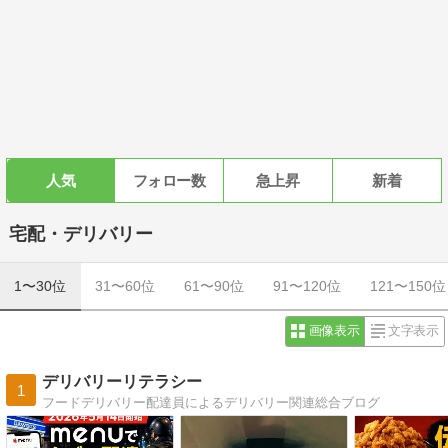
人気
フォロー数
急上昇
新着
宅配・デリバリー
1〜30位
31〜60位
61〜90位
91〜120位
121〜150位
画像表示
文字表示
デリバリーリテラシー
1
フードデリバリー配達員によるデリバリー関連総合ブログ