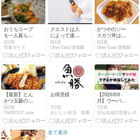
ビューや店舗
く解説
もご紹介！
おうちコープ
クエストは人
かつやのソー
を一人暮らし
によって違う
スカツ丼はま
で始める方法
の？について
ずい？気にな
5日前
6日前
6日前
宅食ガイド
Uber Eats 情報館
Uber Eats 情報館
を徹底解説
解説！Uber
るカロリー
Eats（ウーバ
も！
ーイーツ）
【最新】とん
お得意様
【2026年8
かつ玉藤のテ
月】ウーバー
イクアウト(お
イーツ初回ク
7日前
6日前
7日前
おいしい弁当 魚勝
TAKEOUT note
日仏夫婦の宅食レポ
持ち帰り)メニ
ーポン（最大
ューまとめ！
3000円）でタ
口コミレビュ
ダ飯でき
ーや店舗もご
る？！を解説
全て表示
紹介！