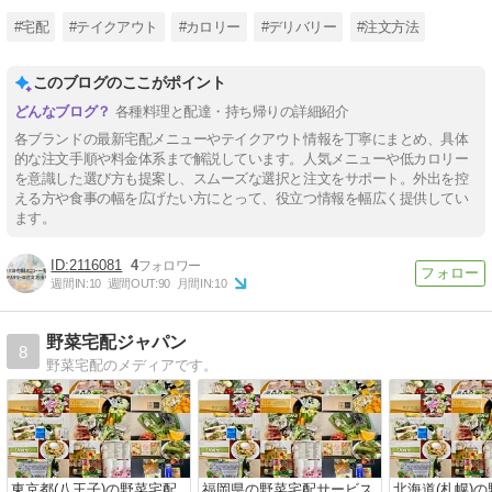
#宅配
#テイクアウト
#カロリー
#デリバリー
#注文方法
このブログのここがポイント
各種料理と配達・持ち帰りの詳細紹介
各ブランドの最新宅配メニューやテイクアウト情報を丁寧にまとめ、具体
的な注文手順や料金体系まで解説しています。人気メニューや低カロリー
を意識した選び方も提案し、スムーズな選択と注文をサポート。外出を控
える方や食事の幅を広げたい方にとって、役立つ情報を幅広く提供してい
ます。
2116081
4
週間IN:
10
週間OUT:
90
月間IN:
10
野菜宅配ジャパン
8
野菜宅配のメディアです。
東京都(八王子)の野菜宅配
福岡県の野菜宅配サービス
北海道(札幌)