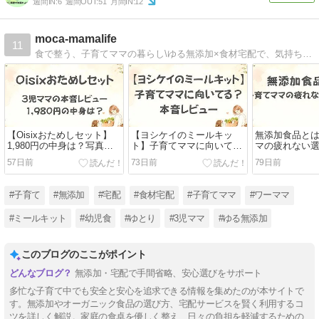
週間IN:
6
週間OUT:
51
月間IN:
12
moca-mamalife
11
食で整う、子育てママの暮らし\ゆる無添加×食材宅配で、気持ちもラクに／・食材宅配で買い物ほぼ0生活・頑張りすぎない“ゆる無添加”やさしい食選び3児ママのリアルな宅配活用術や、食で「余白」をつくる暮らしを発信中！
【Oisixおためしセット】
【ヨシケイのミールキッ
無添加食品と
1,980円の中身は？写真付
ト】子育てママに向いて
マの疲れない
き本音レビュー
る？本音レビュー
57日前
73日前
79日前
#子育て
#無添加
#宅配
#食材宅配
#子育てママ
#ワーママ
#ミールキット
#幼児食
#ゆとり
#3児ママ
#ゆる無添加
このブログのここがポイント
無添加・宅配で手間省略、安心選びをサポート
多忙な子育て中でも安全と安心を追求できる情報を集めたのが本サイトで
す。無添加やオーガニック食品の選び方、宅配サービスを賢く利用するコ
ツを詳しく解説。家庭の食卓を優しく整え、日々の負担を軽減するための