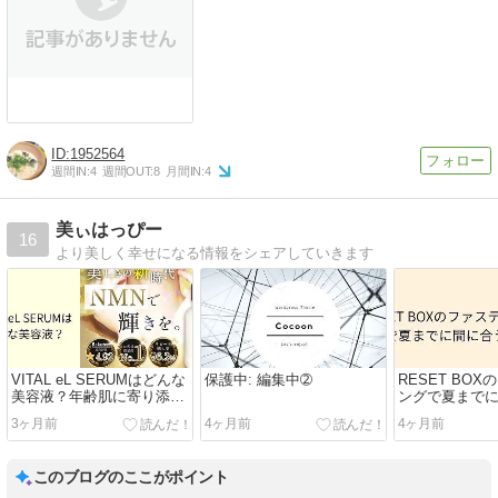
1952564
週間IN:
4
週間OUT:
8
月間IN:
4
美ぃはっぴー
16
より美しく幸せになる情報をシェアしていきます
VITAL eL SERUMはどんな
保護中: 編集中➁
RESET BO
美容液？年齢肌に寄り添う
ングで夏まで
次世代ケアを解説
今から始める
3ヶ月前
4ヶ月前
4ヶ月前
このブログのここがポイント