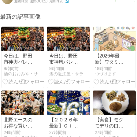
週間IN:
10
週間OUT:
10
月間IN:
20
最新の記事画像
今日は、野田
今日は、野田
【2026年最
市神輿パレー
市神輿パレー
新】ワタミの
ド2026。。。
ド2026。。。
宅食「定番お
9時間前
9時間前
18時間前
酒のおおみや・サラダ館・醤油の里 とほほな店長日記
酒の近江屋・サラダ館・ハートランド通販のとほほ日記！
つづけます
マックスレン
マックスレン
うちごはん」
ジャーも行っ
ジャーも行っ
とは？料金・
ちゃう？！
ちゃう？！
メニュー・
PAKU MOGU
との違いを解
説
北野エースの
【２０２６年
【実食】モグ
お得な買い物
最新】Ｏｉｓ
モデリの口コ
術！クーポン
ｉｘの夏休み
ミ！高い？解
24時間前
27時間前
27時間前