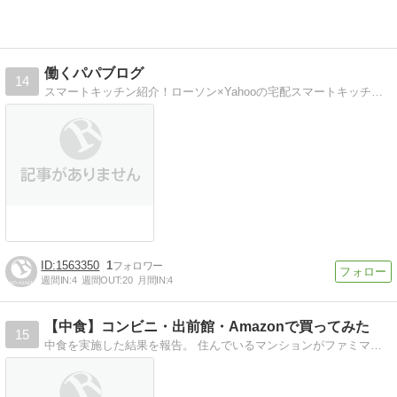
働くパパブログ
14
スマートキッチン紹介！ローソン×Yahooの宅配スマートキッチン紹介！5分料理やお得情報更新してます！
1563350
1
週間IN:
4
週間OUT:
20
月間IN:
4
【中食】コンビニ・出前館・Amazonで買ってみた
15
中食を実施した結果を報告。 住んでいるマンションがファミマとセブンに挟まれており、ローソンも3分圏内にあります。出前館プレミアム会員です。