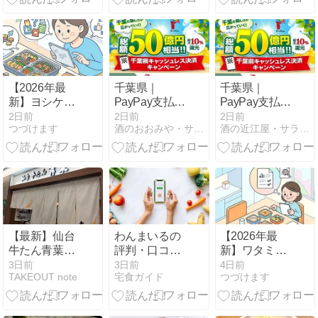
ーバーイー
ツ）
【2026年最
千葉県｜
千葉県｜
新】ヨシケイ
PayPay支払い
PayPay支払い
のカットミー
で最大10％還
で最大10％還
2日前
2日前
2日前
つづけます
酒のおおみや・サラダ館・醤油の里 とほほな店長日記
酒の近江屋・サラダ館・ハートランド通販のとほほ日記！
ルとは？特
元キャンペー
元キャンペー
徴・料金・口
ン。。。8/7～
ン。。。8/7～
コミを徹底解
説
【最新】仙台
わんまいるの
【2026年最
牛たん青葉の
評判・口コミ
新】ワタミの
テイクアウト
は？おすすめ
宅食のムース
3日前
3日前
4日前
TAKEOUT note
宅食ガイド
つづけます
(お持ち帰り)
理由を徹底解
食とは？購入
メニューまと
説
方法と選び方
め！口コミレ
をわかりやす