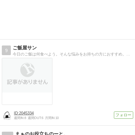
ご飯屋サン
9
今日のご飯は何食べよう。そんな悩みをお持ちの方におすすめ。ラーメン、うどん、カレー、そば、中華、韓国料理、喫茶店、パン屋、カフェetc…美味しいご飯屋さんやレシピを東海エリアでまとめてました。
2045334
週間IN:
8
週間OUT:
6
月間IN:
10
まぁのお役立ちのーと。