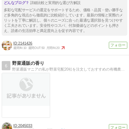
詳細比較と実用的な選び方解説
多彩な宅配サービスの選定をサポートするため、価格・品質・使い勝手な
ど多角的な視点から徹底的に比較紹介しています。最新の情報と実際のメ
リットを丁寧に解説し、個々のニーズに合った最適な選択肢を見つけやす
く工夫されています。安全性やコスパ、付加価値などのポイントも押さ
え、読者の生活効率と満足度向上を促す内容です。
2141426
週間IN:
10
週間OUT:
50
月間IN:
20
野菜通販の香り
6
野菜通販マニアの私が野菜宅配20社を注文しておすすめの有機農野菜宅配を本音レビュー！美味しさ.安全性の透明性.値段から、おすすめの野菜通販(安い野菜宅配サービス)を厳選。一人暮らしから子連れの家族におすすめの野菜通販を写真付でご紹介。
2045033