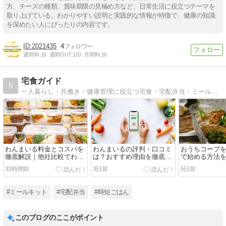
方、チーズの種類、賞味期限の見極め方など、日常生活に役立つテーマを
取り上げている。わかりやすい説明と実践的な情報が特徴で、健康の知識
を深めたい人にぴったりの内容です。
2021435
4
週間IN:
16
週間OUT:
120
月間IN:
16
宅食ガイド
5
一人暮らし・共働き・健康管理に役立つ宅食・宅配弁当・ミールキットを比較して、自炊がつらい日の食事の悩みを解決する情報サイトです。
わんまいる料金とコスパを
わんまいるの評判・口コミ
おうちコープ
徹底解説｜他社比較でわか
は？おすすめ理由を徹底解
で始める方法
る価値
説
33時間前
3日前
5日前
#ミールキット
#宅配弁当
#時短ごはん
このブログのここがポイント