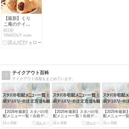
【最新】くり
こ庵のテイク
アウト(お持ち
8日前
TAKEOUT note
帰り)メニュー
まとめ！口コ
ミレビューや
店舗もご紹
介！
テイクアウト百科
7
テイクアウト情報をまとめています。
【2026年最新】スタバの宅
【2025年最新】スタバの宅
【2025年最
配メニュー一覧！出前デリ
配メニュー一覧！出前デリ
配メニュー一
バリーの注文方法も解説
バリーの注文方法も解説
バリーの注文
11ヶ月前
11ヶ月前
11ヶ月前