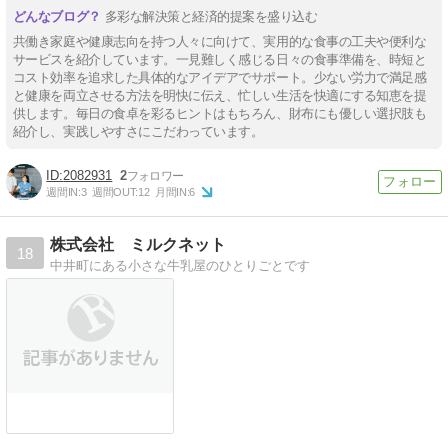
多彩な解決策と経済的提案を盛り込む
共働き家庭や健康志向を持つ人々に向けて、実用的な食事の工夫や便利な
サービスを紹介しています。一見難しく感じる日々の食事準備を、時短と
コスト効率を追求した具体的なアイデアでサポート。少ない労力で満足感
と健康を両立させる方法を明快に伝え、忙しい生活を快適にする知恵を提
供します。毎日の食卓を彩るヒントはもちろん、財布にも優しい選択肢も
紹介し、実践しやすさにこだわっています。
2082931
2
週間IN:
3
週間OUT:
12
月間IN:
6
株式会社 ミルクネット
18
中井町にある小さな牛乳屋のひとりごとです