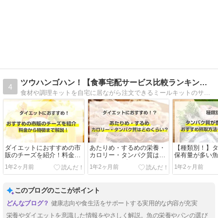
ツウハンゴハン！【食事宅配サービス比較ランキング】
4
食材や調理キットを自宅に居ながら注文できるミールキットのサービスを比較・レビュー！電子レンジで温めるだけで食べられる宅配食事や冷凍弁当や、糖質制限食・カロリー制限食、塩分制限食など健康管理に役立つ宅配食も比較しています。
ダイエットにおすすめの市
あたりめ・するめの栄養・
【種類別！】
販のチーズを紹介！料金か
カロリー・タンパク質はど
保有量が多い
ら特徴まで詳しく紹介！
のくらい？ダイエットにお
を紹介！おす
1年2ヶ月前
1年2ヶ月前
1年2ヶ月前
すすめな理由まで合わせて
法も合わせて
紹介！
このブログのここがポイント
健康志向や食生活をサポートする実用的な内容が充実
栄養やダイエットを意識した情報をやさしく解説。魚の栄養やパンの選び