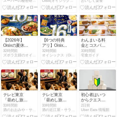
スーパーの秘密研究所
Oisix(オイシックス)のお得Navi
おいしく楽食
やセールの最
セールは１６
約は？リアル
新情報
品７３％オフ
な評判を検証
の超お得セッ
ト！
【2026年】
【6つの特典
わんまいる料
Oisixの夏休み
アリ】Oisix夏
金とコスパを
セールで16品
休みセールの
徹底解説｜他
32時間前
32時間前
33時間前
ズボラ主婦のオイシックス（Oisix）お買い得通信
オイシックス（Oisix）のお部屋
宅食ガイド
が73%OFFで
お試しセット
社比較でわか
超お得！
は豪華16品で
る価値
73%オフ！
テレビ東京
テレビ東京
初心者はいつ
「昼めし旅」
「昼めし旅」
からクエスト
で野田市
で野田市
が出るの？に
33時間前
33時間前
2日前
酒のおおみや・サラダ館・醤油の里 とほほな店長日記
酒の近江屋・サラダ館・ハートランド通販のとほほ日記！
Uber Eats 情報館
が・・・
が・・・
ついて解説！
Uber Eats（ウ