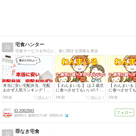
宅食ハンター
21
宅食サービスを中心に、食に関する情報を発信
本当に安い宅配弁当、宅配
【 わんまいる 】 は 2 歳児
【 わんまいる 】
おかず人気ランキング！激
に食べさせてもいいの？安
に食べさせて
安300円台から
心して食べられるのか調査
心して食べら
5年前
5年前
5年前
しました
しました
2062943
週間IN:
0
週間OUT:
140
月間IN:
20
罪なき宅食
22