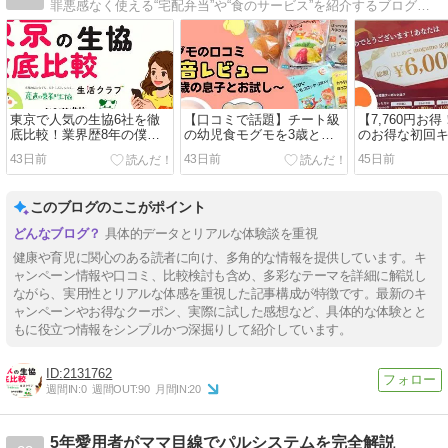
罪悪感なく使える“宅配弁当”や“食のサービス”を紹介するブログです
東京で人気の生協6社を徹
【口コミで話題】チート級
【7,760円お
底比較！業界歴8年の僕の
の幼児食モグモを3歳とレ
のお得な初回
おすすめはコレ！
ビュー！値段と最新クーポ
とクーポンを
43日前
43日前
45日前
ンも！
このブログのここがポイント
具体的データとリアルな体験談を重視
健康や育児に関心のある読者に向け、多角的な情報を提供しています。キ
ャンペーン情報や口コミ、比較検討も含め、多彩なテーマを詳細に解説し
ながら、実用性とリアルな体感を重視した記事構成が特徴です。最新のキ
ャンペーンやお得なクーポン、実際に試した感想など、具体的な体験とと
もに役立つ情報をシンプルかつ深掘りして紹介しています。
2131762
週間IN:
0
週間OUT:
90
月間IN:
20
5年愛用者がママ目線でパルシステムを完全解説