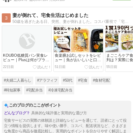
妻が倒れて、宅食生活はじめました
3
50歳を過ぎたある日、突然、妻が倒れました。コスパ重視で「宅食なんて」と思っていた自分が、バランスの良い食生活とお得に宅食を取り入れる方法を日々模索中です。
KOUBO低糖質パン実食レ
食楽膳お試しセットをレビ
まごころケア
ビュー｜Plusは何がプラス
ュー｜魚がおいしいと口コ
判は？実際に
なの？食べ比べてわかった
ミで評判のSOMPO宅配食
た1食190円
22日前
51日前
55日前
クロワッサンの食べ応え
を実食しました
凍庫レンタル
#夫婦二人暮らし
#アラフィフ
#50代
#宅食
#食材宅配
#時短家事
#宅配弁当
#冷凍宅配弁当
このブログのここがポイント
具体的な味評価と実用的な選び方
宅食サービスの実際の体験談と詳細なレビューを通じて、読者にとって役
立つ情報を提供します。味や使い勝手、コスパ、配送状況など、さまざま
な角度から商品を徹底比較し、実用的なポイントを分かりやすく解説しま