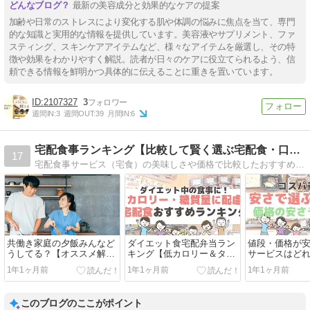
最新の美容成分と効果的なケアの提案
加齢や日常のストレスにより変化する肌や体調の悩みに焦点を当て、専門
的な知識と実用的な情報を提供しています。美容液やサプリメント、ファ
スティング、スキンケアアイテムなど、様々なアイテムを厳選し、その特
徴や効果をわかりやすく解説。読者が日々のケアに役立てられるよう、信
頼できる情報を鮮明かつ具体的に伝えることに重きを置いています。
2107327
3
週間IN:
3
週間OUT:
39
月間IN:
6
宅配食事ランキング【比較して賢く選ぶ宅配食・口コミ】
17
宅配食事サービス（宅食）の美味しさや価格で比較したおすすめ食事宅配ランキングをご紹介！
共働き家庭の夕飯みんなど
ダイエット食宅配弁当ラン
値段・価格が
うしてる？【オススメ解決
キング【低カロリー＆タン
サービスはど
法８選】
パク質豊富な弁当特集】
ンキング】
1年1ヶ月前
1年1ヶ月前
1年1ヶ月前
このブログのここがポイント