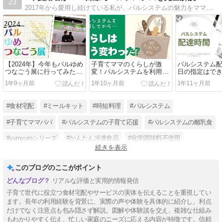
23
2017年から愛用し続けている私が、パルシステムの魅力をママ目線で伝えます。加入検討しているママパパに向けてパルシステムの全容を解説し、加入前の不安を解決。パルシステムがある、より豊かなくらしを提案します。
【2024年】今年もパルゆめ
子育てママのくらしが激
パルシステム
つなごう展に行ってみた！
変！パルシステムを利用し
日の指定はで
家族みんなが大満足だった
て変化したのは「心と体の
配達状況の確
1年9ヶ月前
1年10ヶ月前
1年11ヶ月前
無料イベントを徹底レポー
余裕」
しく解説！
ト
#食材宅配
#ミールキット
#時短料理
#パルシステム
#子育てママパパ
#パルシステムの子育て応援
#パルシステムの離乳食
#yumyumシリーズ
#かんたん冷凍食品
#化学調味料不使用
続きを表示
#添加物に頼らない
#減農薬栽培
このブログのここがポイント
リアルな評価と実用的情報発信
子育て世代に役立つ食材宅配やサービスの実体を伝えることを重視してい
ます。長年の利用経験を背景に、実際の声や体験を具体的に紹介し、利点
だけでなく注意点も包み隠さず解説。図解や体験談を交え、複雑な仕組み
もわかりやすく伝え、忙しい家庭のニーズに応える内容が特徴です。信頼