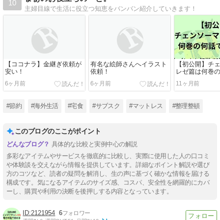
10
主婦目線で生活に役立つ知恵をバンバン紹介していきます！
【ココナラ】金継ぎ依頼が
有名な絵師さんへイラスト
【初公開】チ
安い！
依頼！
レゼ篇は何巻
る？ネタバレ
6ヶ月前
6ヶ月前
11ヶ月前
画をより楽し
#節約
#海外生活
#宅食
#サブスク
#マットレス
#整理整頓
このブログのここがポイント
具体的な比較と実例中心の解説
多彩なアイテムやサービスを徹底的に比較し、実際に使用した人の口コミ
や体験談を交えながら情報を提供しています。詳細なポイント解説や選び
方のコツなど、読者の疑問を解消し、生の声に基づく確かな情報を届ける
構成です。気になるアイテムのサイズ感、コスパ、安全性を網羅的にカバ
ーし、購買や利用の決断を後押しする内容となっています。
2121954
6