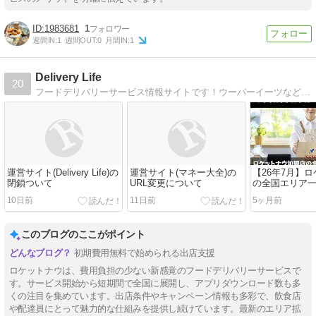
1983681
1
週間IN:
1
週間OUT:
0
月間IN:
1
Delivery Life
20
フードデリバリーサービス情報サイトです！ウーバーイーツなどメインサービスから、マイナーなサービスまで幅広く情報を提供中です。注文者・配達員として利用したい方はクーポン情報や紹介キャッシュバックも扱っていますので、是非ご覧ください！
運営サイト(Delivery Life)の
運営サイト(マネー大全)の
【26年7月】
閉鎖ついて
URL変更について
の全国エリア
登録・出店可
10日前
11日前
5ヶ月前
説
このブログのここがポイント
初期費用無料で始められる出店支援
ロケットナウは、費用負担の少ない新感覚のフードデリバリーサービスで
す。サービス開始から短期間で全国に展開し、アプリダウンロード数も多
くの注目を集めています。出店条件やキャンペーン情報も多彩で、飲食店
や配達員にとって魅力的な仕組みを提供し続けています。最新のエリア拡