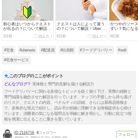
初心者はいつからクエスト
クエストは人によって違う
かつやのソー
が出るの？について解説！
の？について解説！Uber
ずい？気にな
Uber Eats（ウーバーイー
Eats（ウーバーイーツ）
も！
2日前
6日前
6日前
ツ）
#宅食
#ubereats
#配達員
#出前館
#フードデリバリー
#wolt
#宅食サービス
このブログのここがポイント
実体験と専門的見解を届ける解説力
フードデリバリーに関わる多様なトピックを鋭く掘り下げ、実際の経験と
専門知識を融合させた解説を行っています。チップの手渡しから持ち逃げ
のリスク、クエストの内容、ペナルティの詳細、さらには新商品情報ま
で、多角的な視点で紹介し、読み手が的確に理解できる情報提供を心掛け
ています。消費者の気になる疑問点を明確に解き明かし、行動に役立つ情
報を簡潔に伝えることに重きを置いています。
2116716
6
週間IN:
72
週間OUT:
234
月間IN:
288