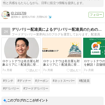
性と共感をもたらしながら、日常に役立つ情報を提供します。
2101709
週間IN:
0
週間OUT:
80
月間IN:
20
デリバリー配達員によるデリバリー配達員のためのブログ
24
フードデリバリー業界向けのブログを運営しております。配達員、注文者、加盟店どれも最新情報を掲載しているブログです！お得な注文方法や配達員の登録方法を掲載中！
ロケットナウは名古屋も対
ロケットナウは名古屋も対
ロケットナウ
象エリアに！配達員に登録
象エリアに！配達員に登録
を解説！店舗
する方法やキャンペーン情
する方法やキャンペーン情
の登録方法な
7ヶ月前
7ヶ月前
7ヶ月前
報など
報など
#ランチ
#ディナー
#クーポン
#ネットスーパー
#配達員
#デリバリー
#フードデリバリー
このブログのここがポイント