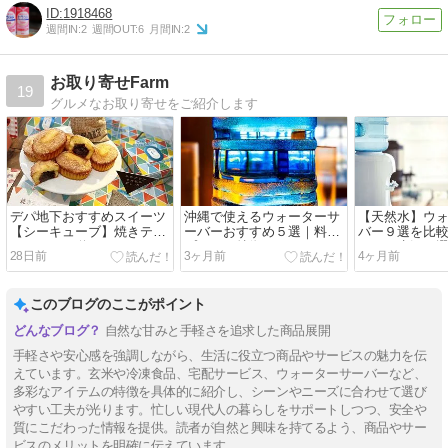
1918468
週間IN:
2
週間OUT:
6
月間IN:
2
お取り寄せFarm
19
グルメなお取り寄せをご紹介します
デパ地下おすすめスイーツ
沖縄で使えるウォーターサ
【天然水】ウ
【シーキューブ】焼きティ
ーバーおすすめ５選｜料金
バー９選を比
ラミスと王道ティラミスの
プラン＆特徴
スパ・水源で
28日前
3ヶ月前
4ヶ月前
魅力をレビュー
れ？
このブログのここがポイント
自然な甘みと手軽さを追求した商品展開
手軽さや安心感を強調しながら、生活に役立つ商品やサービスの魅力を伝
えています。玄米や冷凍食品、宅配サービス、ウォーターサーバーなど、
多彩なアイテムの特徴を具体的に紹介し、シーンやニーズに合わせて選び
やすい工夫が光ります。忙しい現代人の暮らしをサポートしつつ、安全や
質にこだわった情報を提供。読者が自然と興味を持てるよう、商品やサー
ビスのメリットを明確に伝えています。