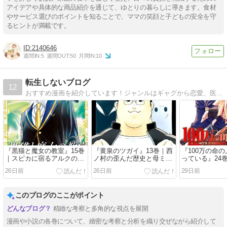
アイデアや具体的な商品紹介を通じて、ゆとりの暮らしに導きます。食材
やサービス選びのポイントを知ることで、ママの笑顔と子どもの安全を守
るヒントが満載です。
2140646
週間IN:
5
週間OUT:
50
月間IN:
10
転生しないブログ
12
おすすめ漫画を紹介しています！ジャンルはギャグから恋愛、医療、日常系と多彩！また、IT技術情報、フードデリバリー情報などを発信しています！
『黒猫と魔女の教室』15巻
『黄泉のツガイ』13巻｜西
『100万の命
｜スピカに宿るアルクの魂
ノ村の歪んだ歴史と母ミナ
っている』24
とデネボラの過去が明かす
セの真実を考察。引きこも
の平和論と四
26日前
26日前
29日前
「転生の真実」
りヒカルの覚悟に震える理
由
このブログのここがポイント
精緻な考察と多角的な視点を展開
漫画や小説の各巻について、緻密な考察と分析を織り交ぜながら紹介して