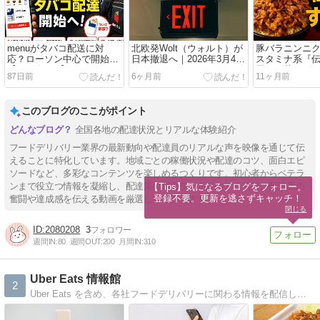
menuがタバコ配送に対
北欧発Wolt（ウォルト）が
豚バラニンニ
応？ローソン中心で開始か
日本撤退へ｜2026年3月4日
スタミナ系『
【2026年7月】
でフードデリバリーサービ
屋』の丼ぶり
87日前
6ヶ月前
11ヶ月前
ス終了
特集
このブログのここがポイント
全国各地の配達状況とリアルな体験紹介
フードデリバリー業界の最新動向や配達員のリアルな声を映像を通じて伝
えることに特化しています。地域ごとの稼働状況や配達のコツ、面白エピ
ソードなど、多彩なコンテンツを楽しめるつくりです。初心者からベテラ
ンまで役立つ情報を凝縮し、配達業の魅力をわかりやすく共有。配達員の
【Tips】気になるブログをフォロー。

登録不要。更新を逃さずキャッチ！
奮闘や達成感を伝える動画を厳選して紹介します。
閉じる
2080208
3
週間IN:
80
週間OUT:
200
月間IN:
310
Uber Eats 情報館
2
Uber Eats を含め、各社フードデリバリーに関わる情報を配信しています。筆者自身が専業配達員として活動している経験を織り交ぜながら、誰かの役に立つ内容を念頭に運営活動しています。https://takuya-blog.com/