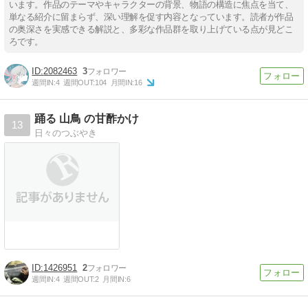
います。作品のテーマやキャラクターの背景、物語の構造に焦点を当て、
単なる紹介に留まらず、深い理解を促す内容となっています。読者が作品
の奥深さを実感できる解説と、多彩な作品群を取り上げている点が見どこ
ろです。
2082463
3
週間IN:
4
週間OUT:
104
月間IN:
16
踊る 山鳥 の甘酢かけ
13
日々のつぶやき
1426951
2
週間IN:
4
週間OUT:
2
月間IN:
6