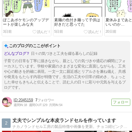
ぽこあポケモンのアップデ
素麺の色付き麺って子供は
夏休みまであ
ートが楽しみな夫
好きだと思ってた
いいのか…
3日前
5日前
20日前
このブログのここがポイント
日々の気づきと工夫を綴る暮らしの記録
子育ての日常を丁寧に描きながら、親としての気づきや適応の瞬間にフォ
ーカスしています。学校や家庭のさまざまな変化に直面しながらも、工夫
や心の動きを的確に表現。一文一文に親近感とリアルさを兼ね備え、共感
や発見をもたらす内容が特徴です。生活の工夫や日常の煌めき、ちょっと
した幸せもきちんと伝えることで、読む人の日々に彩りや元気を与えるブ
ログです。
2045159
7
週間IN:
18
週間OUT:
129
月間IN:
54
丈夫でシンプルな本皮ランドセルを作っています
2
ナカノランドセル工房の製品特徴や画像を更新。チョコ紺ピンクなど本革ランドセルの手作り製造と6年間使用済みランドセルをミニサイズに加工しています。