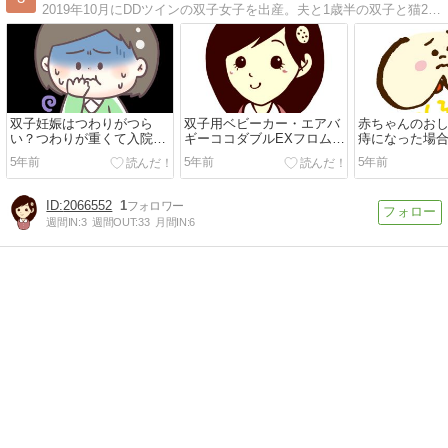
2019年10月にDDツインの双子女子を出産。夫と1歳半の双子と猫2匹で暮らしています。育児にオススメの商品レビューや日々のあれこれと、家づくりの記録。
双子妊娠はつわりがつら
双子用ベビーカー・エアバ
赤ちゃんのお
い？つわりが重くて入院
ギーココダブルEXフロムバ
痔になった場
も！筆者の実例と共に双子
ースの使い勝手は？メリッ
は？
5年前
5年前
5年前
妊娠のつわりについてのま
ト・デメリット
とめと対処法
2066552
1
週間IN:
3
週間OUT:
33
月間IN:
6