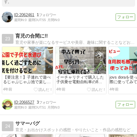
す。
2062461
1
週間IN:
0
週間OUT:
55
月間IN:
0
育児の合間に!!
23
育児や家事が楽になるサービスや美容、趣味に関することなどお得な情報を発信中。商品レビューの記事も増やしていきます。
【要注意！】子連れで遊べ
イーチャリティで購入した
jovs dora
るじゃぶじゃぶ池で楽しく
子供乗せ電動自転車の8ヶ
際に使ってみ
過ごすために親がすべきこ
月たった感想【乗り心地、
すること【レ
4年前
4年前
4年前
と
バッテリーの減りなど】
2066527
3
週間IN:
0
週間OUT:
51
月間IN:
0
サマーバグ
24
育児・お出かけスポットの感想・やりたいこと・作品の感想など日々の中で思ったことを書いています。