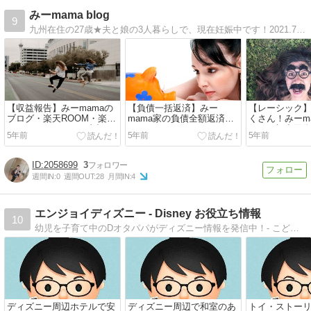
みーmama blog
9
九州在住の27歳★夫と娘の3人暮らしで、現在妊娠中です！2021.7.10出産予定。楽天経済圏/楽天せどり/ブログ/積立NISA/ジュニアNISA/リベ大生☆ブログ初心者です！楽天好き・子育て・妊娠中の方はぜひ仲良くして下さい！
【収益報告】みーmamaの
【負債一括返済】みー
【レーシック
ブログ・楽天ROOM・楽天
mama家の負債全額返済し
くさん！みーm
せどりの4カ月目の反省と
たことについて！！！
行った視力回
5年前
5年前
5年前
来月の目標
談！！！
2058699
3
週間IN:
0
週間OUT:
28
月間IN:
4
エンジョイディズニー - Disney お役立ち情報
10
幼児を子育て中のDオタパパがディズニー情報を発信中！- こどもと楽しむパークのコツ- ディズニー最新情報- 気になるディズニーグッズ- ときどき関係ないお話も。
ディズニー周辺ホテルで安
ディズニー周辺で和室のあ
トイ・ストー