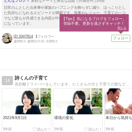
多彩なテーマと身近な話題で共感を呼ぶ内容
日常のふとした出来事や家族のハプニングを飾らずに綴り、ほっこりとし
た気持ちになれるエピソードが満載です。祭事やレジャー、子育ての一コ
マなど誰もが共感できる内容が中心で、軽やかに楽しみながら読める構成
【Tips】気になるブログをフォロー。

登録不要。更新を逃さずキャッチ！
になっています。
閉じる
2047814
1
週間IN:
0
週間OUT:
30
月間IN:
3
詩くんの子育て
14
長距離ドライバーをしています。たくさんの方と子育ての面など交流できたらうれしいです
2021年9月1日
環境の変化
本日から気持
5年前
5年前
5年前