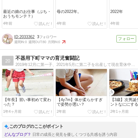
最近の娘のお仕事（ぷち・
母の2022年。
2022年
おうちモンテ？）
4年前
4年前
4年前
2033362
3
週間IN:
0
週間OUT:
80
月間IN:
0
不器用下町ママの育児奮闘記
20
2019年12月に第一子、2021年5月に第二子を出産して現在育休中。慣れない育児に奮闘しながらも何気ない日々でも、子供がいるだけで毎日発見の繰り返しを楽しんでいます♪
【年長】習い事初めて変わ
【4y7m】体が柔らかすぎ
【3歳】次男誕
った？
で姿勢が悪い？
ントなににす
1年4ヶ月前
2年前
2年1ヶ月前
このブログのここがポイント
日常の成長と発見を優しくつづる共感を誘う内容