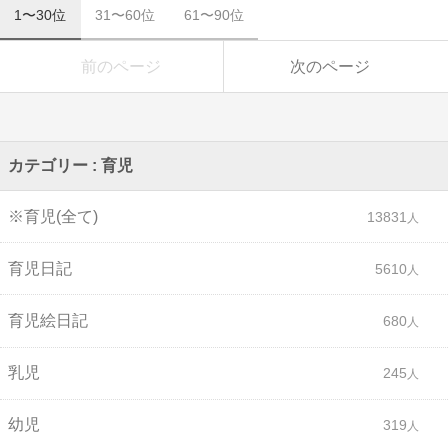
1〜30位
31〜60位
61〜90位
前のページ
次のページ
カテゴリー : 育児
※育児(全て)
13831
育児日記
5610
育児絵日記
680
乳児
245
幼児
319