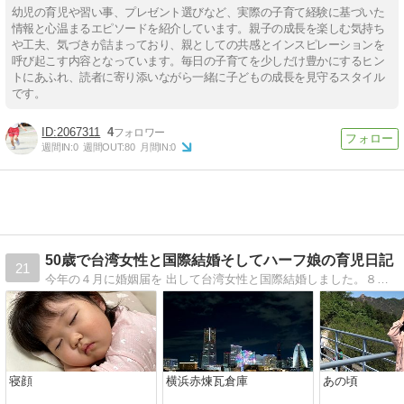
幼児の育児や習い事、プレゼント選びなど、実際の子育て経験に基づいた
情報と心温まるエピソードを紹介しています。親子の成長を楽しむ気持ち
や工夫、気づきが詰まっており、親としての共感とインスピレーションを
呼び起こす内容となっています。毎日の子育てを少しだけ豊かにするヒン
トにあふれ、読者に寄り添いながら一緒に子どもの成長を見守るスタイル
です。
2067311
4
週間IN:
0
週間OUT:
80
月間IN:
0
50歳で台湾女性と国際結婚そしてハーフ娘の育児日記
21
今年の４月に婚姻届を 出して台湾女性と国際結婚しました。８月女の子も生まれ新しい家庭の スタートです。 奥さんはほとんど日本語が話せませんが、いきなり日本での生活と育児です。
寝顔
横浜赤煉瓦倉庫
あの頃