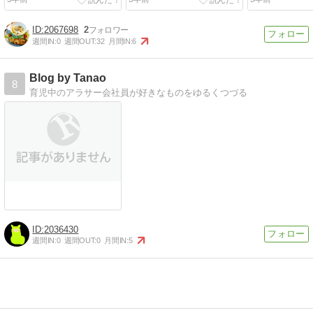
2067698
2
週間IN:
0
週間OUT:
32
月間IN:
6
Blog by Tanao
8
育児中のアラサー会社員が好きなものをゆるくつづる
2036430
週間IN:
0
週間OUT:
0
月間IN:
5