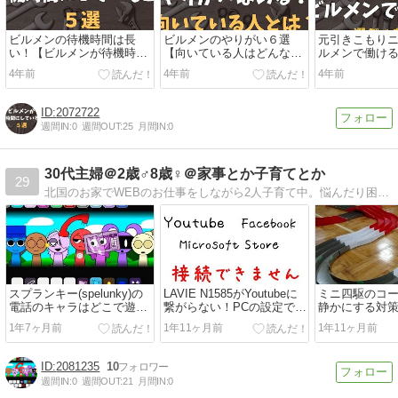
ビルメンの待機時間は長
ビルメンのやりがい６選
元引きこもり
い！【ビルメンが待機時間
【向いている人はどんな人
ルメンで働け
にやっていること５選】
か？】
の選び方
4年前
4年前
4年前
2072722
週間IN:
0
週間OUT:
25
月間IN:
0
30代主婦＠2歳♂8歳♀＠家事とか子育てとか
29
北国のお家でWEBのお仕事をしながら2人子育て中。悩んだり困ったりして「検索魔」になってしまった時、あとで「あれどうだったんだっけ」とならないよう、読み返せるようにあれこれまとめています。
スプランキー(spelunky)の
LAVIE N1585がYoutubeに
ミニ四駆のコ
電話のキャラはどこで遊べ
繋がらない！PCの設定で対
静かにする対
る？名前は？
処したら3分で解決！
1年7ヶ月前
1年11ヶ月前
1年11ヶ月前
2081235
10
週間IN:
0
週間OUT:
21
月間IN:
0