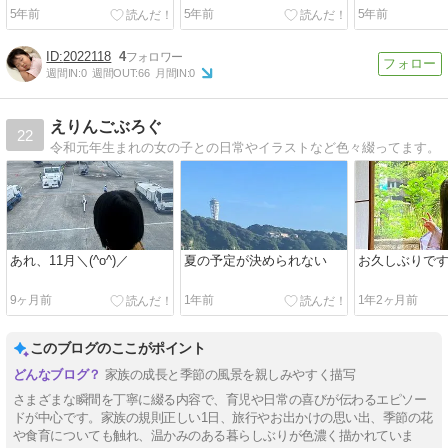
5年前
5年前
5年前
2022118
4
週間IN:
0
週間OUT:
66
月間IN:
0
えりんごぶろぐ
22
令和元年生まれの女の子との日常やイラストなど色々綴ってます。
あれ、11月＼(^o^)／
夏の予定が決められない
お久しぶりです
9ヶ月前
1年前
1年2ヶ月前
このブログのここがポイント
家族の成長と季節の風景を親しみやすく描写
さまざまな瞬間を丁寧に綴る内容で、育児や日常の喜びが伝わるエピソー
ドが中心です。家族の規則正しい1日、旅行やお出かけの思い出、季節の花
や食育についても触れ、温かみのある暮らしぶりが色濃く描かれていま