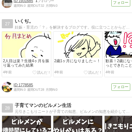
1931685
1
週間IN:
0
週間OUT:
32
月間IN:
0
いくぢ。
27
妊娠・育児の「？」を解決するブログです。役に立つことからどうでもいい事までフリーダムに配信しています♪
2人目は楽？生後4ヶ月を振
2歳1ヶ月になりました～！
歓喜！2歳にな
り返ってみた結果
っとできたこ
4年前
4年前
4年前
1778585
週間IN:
0
週間OUT:
28
月間IN:
0
子育てマンのビルメン生活
28
元引きこもりニートが子育ての知恵、ビルメンの知恵を紹介しています。３０後半の悪あがきをご覧ください。