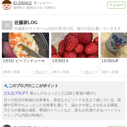
2060422
1
週間IN:
0
週間OUT:
33
月間IN:
0
佐藤家LOG
26
佐藤家のマイホームの話や育児の話、旅行の話を書いていきます。特にマイホームのことを備忘録としても綴っています。旅行は軽めの旅行が多いですが家族で楽しんでます！
2月5日 ビーフシチュー🥘
1月30日🍢
1月29日🌈
1年6ヶ月前
1年7ヶ月前
1年7ヶ月前
このブログのここがポイント
暮らしのちょっとした記録と家族の癒やし
日々の生活や家族の出来事を、身近なエピソードを交えて綴っている。挨
拶や日常のちょっとした出来事を通じて、温かさや楽しさを伝える構成。
子どもや家族の成長、季節のイベントなど、誰もが共感できるハートウォ
ーミングな内容が特徴だ。