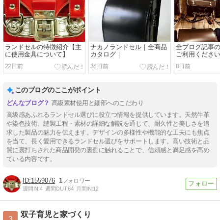
ランドセルの特徴紹介【主
ナカノランドセル｜全商品
全ブログ記事
に使用金具について】
カタログ｜
ご利用くださ
ンドセル工房
22日前
36日前
8日前
このブログのここがポイント
高級素材使用と細部へのこだわり
高級感あふれるランドセル選びに役立つ情報を提供しています。天然牛革
や染色技術、縫製工程・素材の詳細な解説を通じて、耐久性と美しさを追
求した製品の魅力を伝えます。デザインの多様性や機能的な工夫にも焦点
を当て、長く愛用できるランドセル選びをサポートします。高い技術と品
質に裏打ちされた商品開発の裏側に触れることで、信頼感と満足感を高め
ている内容です。
1559076
1
週間IN:
4
週間OUT:
64
月間IN:
12
双子育児と家づくり
3