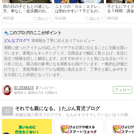
雨の日の子どもとの過ごし
ニトリの「カル：エクレ」
子どもにマイ
方。車なし・徒歩圏のわが
は割れやすい？子どものい
る？時間・課
家のリアル
る我が家で1年以上使った
が家のリアル
40日前
51日前
56日前
正直レビュー
このブログのここがポイント
実体験を丁寧に伝えるリアルレビュー
実際に使ったアイテムや試したアイデアを正直に伝えることに主眼を置い
ています。家電からキッチングッズ、日用品まで幅広く取り上げ、生活に
役立つ情報を詳しく解説します。おすすめポイントと気になる点をバラン
ス良く伝え、購入前の参考になる筆致を心掛けています。一般的な評価だ
けでなく、実使用者のリアルな感想に焦点を当て、丁寧さと親しみやすさ
を大切にした内容となっています。
2038423
2
週間IN:
0
週間OUT:
8
月間IN:
4
それでも親になる。 | たぶん育児ブログ
12
40歳父親の育児ブログです。なんかキラキラしていないほうの憧れない子育てです。あと大田区の情報多めです。