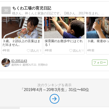
ちくわ工場の育児日記
30
桃さん、神くんと家族の日記です。【桃さん…2017年生まれ。好物は牛乳とかわいいお洋服】【神くん…2019年生まれ。好物は女の人とワンワン＆うーたん】
３歳。２語以上の言葉はま
保育園のお散歩中にはぐれ
３歳。発達ゆ
だ出ません。
る！
4年前
4年前
4年前
2051143
週間IN:
0
週間OUT:
21
月間IN:
0
次のランキングを表示
「2019年4月～20年3月生」
31位〜60位