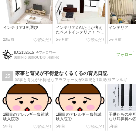
インテリア3 机選び
インテリア2 AIたちが考え
インテリア
たベストインテリア！ 〜誰
が1番センスある？〜
23日前
5ヶ月前
5ヶ月前
2132615
4
週間IN:
0
週間OUT:
48
月間IN:
0
家事と育児が不得意なくるくるの育児日記
25
家事と育児が不得意なアラフォー女が3歳児と1歳児(卵アレルギー)の育児に奮闘する育児日常です。
1回目のアレルギー負荷試
1回目のアレルギー負荷試
子供たちの左
験入院②
験入院①
なり耳鼻科へ
5年前
5年前
5年前