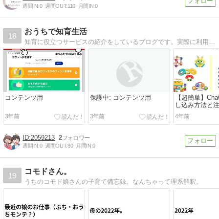
週間IN:
0
週間OUT:
110
月間IN:
0
おうちで知育生活
18
知育に役立つサービスの紹介をしているブログです。実際に利用したサービスを中心に経験談をお伝えします。
コンテンツ用
保護中: コンテンツ用
【超簡単】ChaC
し込み方法と
付きで解説！
3年前
3年前
4年前
2059213
2
週間IN:
0
週間OUT:
80
月間IN:
0
コモドさん。
19
うちのコモド娘さんの子育て備忘録。なんちゃって理系解釈。