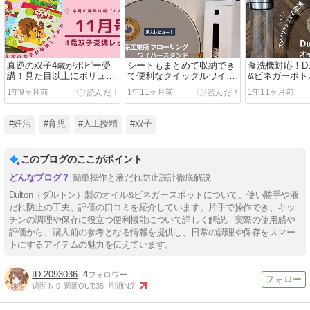
真逆の双子4歳がポピー受
シートもまとめて収納でき
食洗機対応！Du
講！見た目以上にボリュー
て便利なクイックルワイパ
&ビネガーボト
ムが凄い年中あかどりをレ
ースタンドレビュー
ビュー！使い
1年9ヶ月前
1年11ヶ月前
1年11ヶ月前
ビュー【2024年】
は？
#妊活
#育児
#人工授精
#双子
このブログのここがポイント
簡単操作と液だれ防止設計徹底解説
Dulton（ダルトン）製のオイル&ビネガースポットについて、使い勝手や液
だれ防止の工夫、評価の口コミを紹介しています。片手で操作でき、キッ
チンの調理や保存に役立つ便利機能について詳しく解説。実際の使用感や
評価から、購入前の参考となる情報を提供し、日常の調理や保存をスマー
トにするアイテムの魅力を伝えています。
2093036
4
週間IN:
0
週間OUT:
35
月間IN:
7