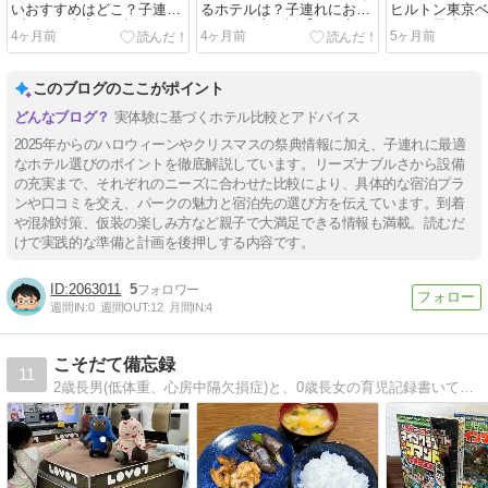
いおすすめはどこ？子連れ
るホテルは？子連れにおす
ヒルトン東京
ブログが本音で解説
すめを徹底解説【添い寝も
いい？子連れ
4ヶ月前
4ヶ月前
5ヶ月前
安心】
較
このブログのここがポイント
実体験に基づくホテル比較とアドバイス
2025年からのハロウィーンやクリスマスの祭典情報に加え、子連れに最適
なホテル選びのポイントを徹底解説しています。リーズナブルさから設備
の充実まで、それぞれのニーズに合わせた比較により、具体的な宿泊プラ
ンや口コミを交え、パークの魅力と宿泊先の選び方を伝えています。到着
や混雑対策、仮装の楽しみ方など親子で大満足できる情報も満載。読むだ
けで実践的な準備と計画を後押しする内容です。
2063011
5
週間IN:
0
週間OUT:
12
月間IN:
4
こそだて備忘録
11
2歳長男(低体重、心房中隔欠損症)と、0歳長女の育児記録書いてます。日々の出来事、妊娠・出産の記録、DWE進行状況などなど。