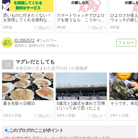
買いものに行きたくない！
スマートウォッチでぴよロ
ぴよログが使
を実現してくれる便利なサ
グを使うなら、こうやって
ウォッチの探
ービスを活用しよう
探そう
3年前
4年前
4年前
2052572
4
週間IN:
0
週間OUT:
0
月間IN:
4
マグレだとしても
13
令和元年に生まれた息子の日々の冒険譚
夏を先取り日曜日
5歳児と1歳児を連れて万博
そうです。本
にいってみて思ったこと
1年2ヶ月前
1年4ヶ月前
1年7ヶ月前
このブログのここがポイント