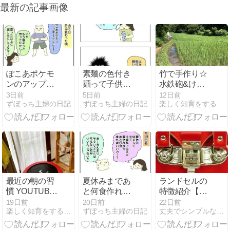
最新の記事画像
ぽこあポケモ
素麺の色付き
竹で手作り☆
ンのアップデ
麺って子供は
水鉄砲&けん
ートが楽しみ
好きだと思っ
玉in舞岡公園
3日前
5日前
12日前
ずぼっち主婦の日記
ずぼっち主婦の日記
楽しく知育をする2児母のブログ
な夫
てた
最近の朝の習
夏休みまであ
ランドセルの
慣 YOUTUBE
と何食作れば
特徴紹介【主
活用し朝の体
いいのか…
に使用金具に
19日前
20日前
22日前
楽しく知育をする2児母のブログ
ずぼっち主婦の日記
丈夫でシンプルな本皮ランドセルを作っています
操&歌活など
ついて】