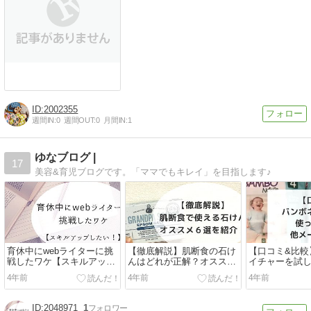
2002355
週間IN:
0
週間OUT:
0
月間IN:
1
ゆなブログ |
17
美容&育児ブログです。「ママでもキレイ」を目指します♪
育休中にwebライターに挑
【徹底解説】肌断食の石け
【口コミ&比較
戦したワケ【スキルアップ
んはどれが正解？オススメ
イチャーを試
したい】
６選を紹介
ツみたいに優
4年前
4年前
4年前
2048971
1