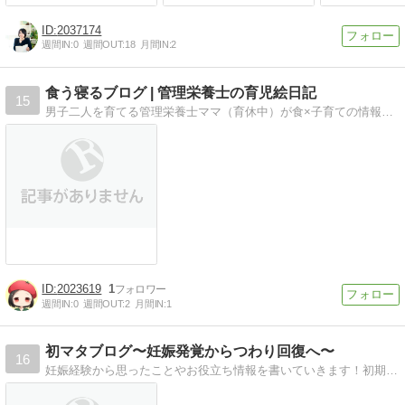
2037174
週間IN:
0
週間OUT:
18
月間IN:
2
食う寝るブログ | 管理栄養士の育児絵日記
15
男子二人を育てる管理栄養士ママ（育休中）が食×子育ての情報を絵日記を交えて発信中！
2023619
1
週間IN:
0
週間OUT:
2
月間IN:
1
初マタブログ〜妊娠発覚からつわり回復へ〜
16
妊娠経験から思ったことやお役立ち情報を書いていきます！初期から辛かったつわりのことや、ベビーグッズ作成初挑戦記録などなど