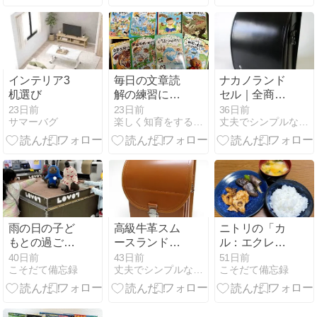
インテリア3
毎日の文章読
ナカノランド
机選び
解の練習に学
セル｜全商品
研「おはなし
カタログ｜
23日前
23日前
36日前
サマーバグ
楽しく知育をする2児母のブログ
丈夫でシンプルな本皮ランドセルを作っています
ドリル」
雨の日の子ど
高級牛革スム
ニトリの「カ
もとの過ごし
ースランドセ
ル：エクレ」
方。車なし・
ル【半かぶせ
は割れやす
40日前
43日前
51日前
こそだて備忘録
丈夫でシンプルな本皮ランドセルを作っています
こそだて備忘録
徒歩圏のわが
タイプ/持ち手
い？子どもの
家のリアル
付き】 ｜入学
いる我が家で
用ランドセル
1年以上使っ
販売
た正直レビュ