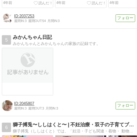
4年前
4年前
4年前
2037253
週間IN:
3
週間OUT:
54
月間IN:
3
みかんちゃん日記
5
みかんちゃんとみかんちゃんの家族の記録です。
2045807
週間IN:
3
週間OUT:
3
月間IN:
3
獅子搏兎〜ししはくと〜 | 不妊治療・双子の子育てブログです
6
獅子搏兎（ししはくと）では、「妊活・子ども関連・着物・ 動物・ 神社」 をメインに発信中。動物・ディズニー関連を多く紹介します。多趣味ブロガーの安土キアラです。