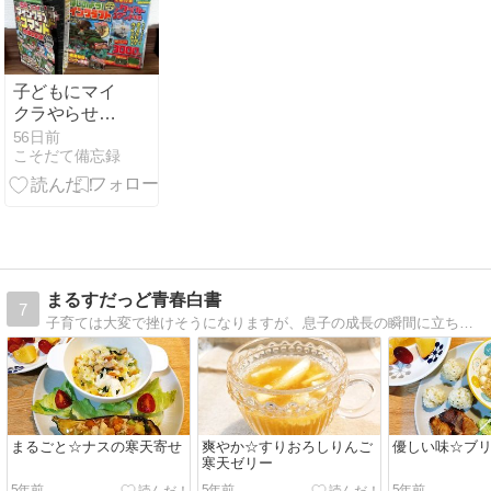
ー
子どもにマイ
クラやらせて
る？時間・課
56日前
こそだて備忘録
金・学びを我
が家のリアル
で書きます
まるすだっど青春白書
7
子育ては大変で挫けそうになりますが、息子の成長の瞬間に立ち会える喜びと感動たるや☆なんだか青春時代のようです。当ブログではおっさんの苦くて甘い青春の日々を記していきたいと思います。
まるごと☆ナスの寒天寄せ
爽やか☆すりおろしりんご
優しい味☆ブ
寒天ゼリー
5年前
5年前
5年前