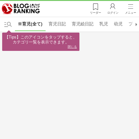
リーダー
ログイン
メニュー
※育児(全て)
育児日記
育児絵日記
乳児
幼児
プレ
【Tips】このアイコンをタップすると、

カテゴリ一覧を表示できます。
閉じる