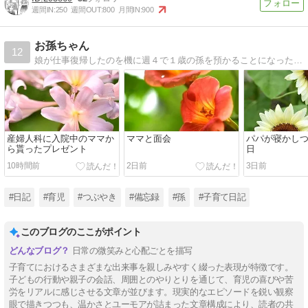
週間IN:
250
週間OUT:
800
月間IN:
900
お孫ちゃん
12
娘が仕事復帰したのを機に週４で１歳の孫を預かることになった ばぁばの備忘録
産婦人科に入院中のママか
ママと面会
パパが寝かし
ら貰ったプレゼント
日
10時間前
2日前
3日前
#日記
#育児
#つぶやき
#備忘録
#孫
#子育て日記
このブログのここがポイント
日常の微笑みと心配ごとを描写
子育てにおけるさまざまな出来事を親しみやすく綴った表現が特徴です。
子どもの行動や親子の会話、周囲とのやりとりを通じて、育児の喜びや苦
労をリアルに感じさせる文章が並びます。現実的なエピソードを鋭い観察
眼で描きつつも、温かさとユーモアが詰まった文章構成により、読者の共