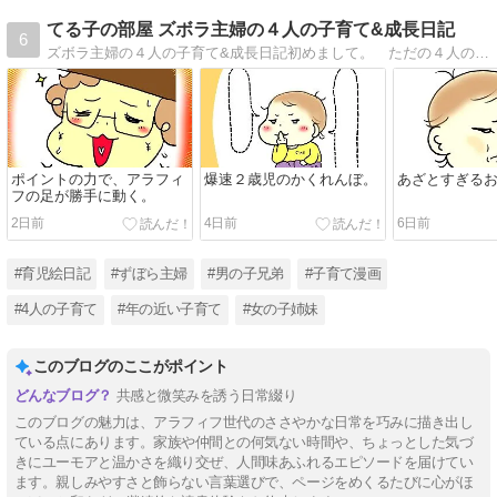
てる子の部屋 ズボラ主婦の４人の子育て&成長日記
6
ズボラ主婦の４人の子育て&成長日記初めまして。 ただの４人の子持ちの主婦、てる子と申します。このブログは、私の日常をならべています。少しでもクスリッと笑ってもらえたり、「あるある〜！」と思えてもらえたらこれ幸いです。
ポイントの力で、アラフィ
爆速２歳児のかくれんぼ。
あざとすぎる
フの足が勝手に動く。
2日前
4日前
6日前
#育児絵日記
#ずぼら主婦
#男の子兄弟
#子育て漫画
#4人の子育て
#年の近い子育て
#女の子姉妹
このブログのここがポイント
共感と微笑みを誘う日常綴り
このブログの魅力は、アラフィフ世代のささやかな日常を巧みに描き出し
ている点にあります。家族や仲間との何気ない時間や、ちょっとした気づ
きにユーモアと温かさを織り交ぜ、人間味あふれるエピソードを届けてい
ます。親しみやすさと飾らない言葉選びで、ページをめくるたびに心がほ