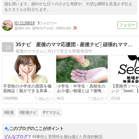
感を誘います。細やかな日々の小さな奇跡や、大切な瞬間を見逃さず伝え
るスタイルが目立ちます。
2128818
3
週間IN:
240
週間OUT:
1010
月間IN:
860
35ナビ 産後のママ応援団 - 産後ナビ│頑張れママさん
13
産後のママさんに向けて役立ち情報発信中。
不登校の小学生の原因を徹
小学生・中学生・高校生の
【雲南市ソー
底検証！親ができる具体的
お小遣い相場とは？後悔し
ンジ「Seed
な対応策
ない家庭のルールと失敗談
から「次の10
15時間前
昨日
2日前
る新たな起業
ラムとは？
#産後
#産後ナビ
#ママさん
このブログのここがポイント
時事性と実用性を兼ね備えた具体的解説