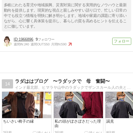
多岐にわたる育児や地域振興、災害対策に関する実用的なノウハウと最新
動向を提供します。現実的な視点と親しみやすい語り口で、忙しい日常の
中でも役立つ情報を明快に解き明かします。地域や家庭の課題に寄り添い
ながら、心に響く具体策を提示し、暮らしの質を高めるヒントを伝えるこ
とに徹しています。
1966896
9
週間IN:
240
週間OUT:
550
月間IN:
590
ラダははブログ 〜ラダックで 母 奮闘〜
14
インド最北部、ヒマラヤ山中のラダックでザンスカール人の夫と4人の息子たちと過ごす毎日です。夫の経営する旅行代理店「ヒドゥンヒマラヤ」のことも綴っています。
ちいさい椅子の縁
私の頭がぼさぼさだった理
謁見
由
2日前
3日前
8日前