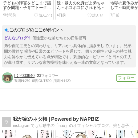
子どもの障害をどこまで話
続・暴力の化身だよ弟ちゃ
地獄の夏休み
すか問題～子育てトークが
ん～ボコボコにされる兄～
して～時間差
難しい～
～
9時間前
4日前
7日前
このブログのここがポイント
個性豊かな弟たちとの日常描写
弟や自閉症児との関わりを、リアルかつ具体的に描き出しています。兄弟
間の微妙な感情や日常のエピソードを通じて、個々の個性と彼らの持つ魅
力を鮮やかに伝えている点が特徴です。刺激的なエピソードと日々の工夫
が織り成す、リアルな家族模様を味わえる一連の文章となっています。
2003940
23
週間IN:
270
週間OUT:
590
月間IN:
1420
我が家のネタ帳 | Powered by NAPBIZ
9
instagramでも活動中の「nao」のオフィシャルブログ。娘と息子の成長記録。 子供が大きくなった時に見せるネタ帳です。