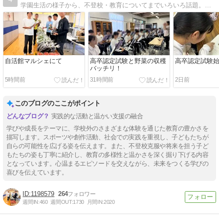
学園生活の様子から、不登校・教育についてまでいろいろ話題。寮のあるフリースクールとして30年が過ぎました。不登校や虚弱に関する悩みを受けてきました。
自活館マルシェにて
高卒認定試験と野菜の収穫
高卒認定試験
バッチリ！
5時間前
31時間前
2日前
このブログのここがポイント
実践的な活動と温かい支援の融合
学びや成長をテーマに、学校外のさまざまな体験を通じた教育の豊かさを
描写します。スポーツや創作活動、社会での実践を重視し、子どもたちが
自らの可能性を広げる姿を伝えます。また、不登校克服や将来を担う子ど
もたちの姿も丁寧に紹介し、教育の多様性と温かさを深く掘り下げる内容
となっています。心温まるエピソードを交えながら、未来をつくる学びの
喜びを伝えています。
1198579
264
週間IN:
460
週間OUT:
1730
月間IN:
2020