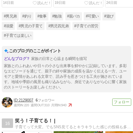
14日前
19日前
24日前
#男兄弟
#釣り
#食事
#勉強
#親バカ
#可愛い
#遊び
#溺愛
#男児の子育て
#男児四兄弟
#子育ての苦労
#子育ては楽しい
このブログのここがポイント
家族の日常と心温まる瞬間を描写
家族とのふれあいや日々の小さな出来事を鮮やかに記録しています。多彩
なエピソードを通じて、親子の絆や家族の成長を温かく伝える一方、ユー
モアと愛情があふれる文章で、読み手を惹きつける工夫が施されていま
す。地域や季節の風景も織り込みながら、身近でありながら心に響く家族
のストーリーをお楽しみください。
2129007
6
週間IN:
220
週間OUT:
310
月間IN:
940
笑う！子育てる！ |
16
子育てって大変。でもSNS見てるとキラキラした感じの投稿も多いし。それに比べたら・・・なんて思っているあなた！読む栄養ドリンクなブログです。疲れた時に一息つける、そんなブログ読んでみませんか？子育て中のあなたを応援したい！ペップな子育て日記