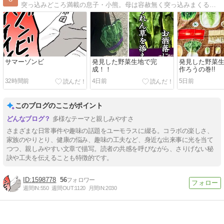
突っ込みどころ満載の息子・小熊。母は容赦無く突っ込みまくるわよ！
サマーゾンビ
発見した野菜生地で完
発見した野菜
成！！
作ろうの巻!!
32時間前
4日前
5日前
このブログのここがポイント
多様なテーマと親しみやすさ
さまざまな日常事件や趣味の話題をユーモラスに綴る。コラボの楽しさ、
家族のやりとり、健康の悩み、趣味の工夫など、身近な出来事に光を当て
つつ、親しみやすい文章で描写。読者の共感を呼びながら、さりげない秘
訣や工夫を伝えることも特徴的です。
1598778
56
週間IN:
550
週間OUT:
1120
月間IN:
2030