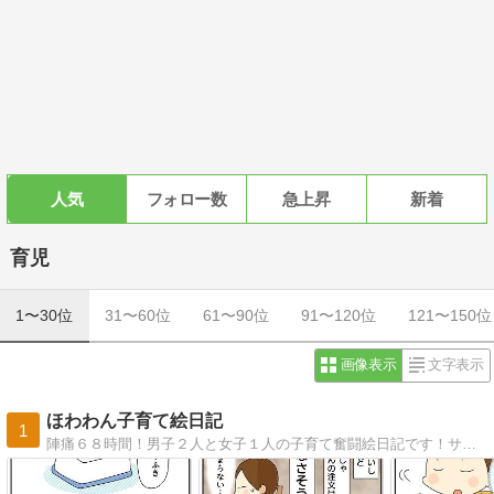
人気
フォロー数
急上昇
新着
育児
1〜30位
31〜60位
61〜90位
91〜120位
121〜150位
画像表示
文字表示
ほわわん子育て絵日記
1
陣痛６８時間！男子２人と女子１人の子育て奮闘絵日記です！サイトを引越ししました！旧サイトからは自動で飛びます〜