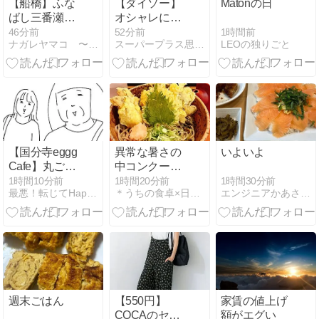
【船橋】ふな
【ダイソー】
Matonの日
ばし三番瀬の
オシャレにル
海苔すき体験
ーターを隠す
1時間前
46分前
52分前
LEOの独りごと
ナガレヤマコ 〜千葉県流山市での暮らし〜
スーパープラス思考のハッピーライフ
に実際に行っ
技
てみた結果
【国分寺eggg
異常な暑さの
いよいよ
Cafe】丸ごと
中コンクール
桃を切ったら
終了☆
1時間30分前
1時間10分前
1時間20分前
エンジニアかあさんの男女子育て
最悪！転じてHappy〜自閉症スペクトラム姉妹の毎日〜
＊うちの食卓×日常＊
中から出てき
たもの
週末ごはん
【550円】
家賃の値上げ
COCAのセー
額がエグい