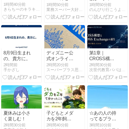
ルがヤバい！
1時間40分前
1時間50分前
1時間50分前
きらちーのキラキラブログ
業務スーパー大好き専業主婦３児ママのブログ
のんびり行こうよ！たった一度きりの人生なのだから、後悔しな…
8月9日生まれ
ディズニー公
第1章｜
の、貴方に。
式オンライン
CROSS構想
ストア、段ボ
とCROSS
2時間前
2時間20分前
2時間30分前
手かざし
スーパープラス思考のハッピーライフ
次世代教育パパは子どもと一緒に学ぶ
ールまで可愛
Exchangeの誕
い♡
生｜2018年、
何が始まった
のか
夏休みは小さ
子どもとメダ
☆あの人の持
く楽しむ！
カを2年飼っ
ってるブラン
て分かったこ
ド物☆
2時間30分前
2時間40分前
3時間10分前