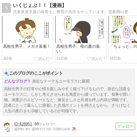
いくじょぶ！！【漫画】
5
児童発達支援の保育士、療育の先生をやっています。思春期vs更年期な中高生息子と母の日常まんがと、療育・保育の話。
高校生男子、メガネ装着！
高校生男子、母の夏の装
「ちょっと」
い。
3日前
11日前
18日前
このブログのここがポイント
身近なテーマをユーモラスに展開
高校生男子の日常や心情を親しみやすく掘り下げるもので、身近な話題を
ユーモラスに、しかし考えさせられる角度から綴っています。食事や買い
物、体重計のエピソードなど、微笑ましさと共感を呼ぶ内容が満載です。
読者にとって暮らしに密着した共感ポイントを押さえながら、さりげなく
人生の奥行きも示唆しているのが特徴です。
428951
69
週間IN:
380
週間OUT:
700
月間IN:
1600