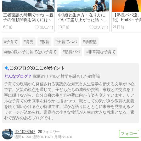
三者面談の時期ですね ～親
中1娘と生き方・在り方に
【塾長パパ流
子の信頼関係を築くには～
ついて盛り上がった話 ～
記】Part3～
「ミッションステートメン
運命をも変え
6日前
13日前
21日前
ト」って何？～
#子育て
#育児
#教育
#子育てパパ
#学習塾
#頭の良い子に育てない子育て
#塾長パパ
#非常識な子育て
このブログのここがポイント
家庭のリアルと哲学を融合した教育論
子育ての現場から発信される実践的な知恵と人生哲学を伝える文章が中心
です。父親の視点を通じて、子どもたちの成長や挑戦、家族との交流を丁
寧に綴りながら、自分自身の生き方や夢に向かう姿も交えています。リア
ルな子育ての出来事を鮮やかに描きつつ、親としての気づきや教育の意義
を鋭く問いかける点が特徴です。温かな語り口とともに未来を見据えるメ
ッセージが込められ、家庭内の小さな物語が人生の大きな教訓となる、素
朴で深みのあるブログです。
1026947
20
週間IN:
250
週間OUT:
370
月間IN:
1400