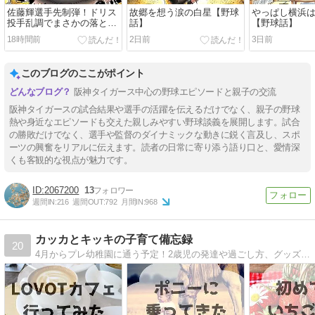
佐藤輝選手先制弾！ドリス
故郷を想う涙の白星【野球
やっぱし横浜
投手乱調でまさかの落とし
話】
【野球話】
穴…【野球話】
18時間前
2日前
3日前
このブログのここがポイント
阪神タイガース中心の野球エピソードと親子の交流
阪神タイガースの試合結果や選手の活躍を伝えるだけでなく、親子の野球
熱や身近なエピソードも交えた親しみやすい野球談義を展開します。試合
の勝敗だけでなく、選手や監督のダイナミックな動きに鋭く言及し、スポ
ーツの興奮をリアルに伝えます。読者の日常に寄り添う語り口と、愛情深
くも客観的な視点が魅力です。
2067200
13
週間IN:
216
週間OUT:
792
月間IN:
968
カッカとキッキの子育て備忘録
20
4月からプレ幼稚園に通う予定！2歳児の発達や過ごし方、グッズやおもちゃレビューなど。右も左も分からなんなりにガンバッテイル。