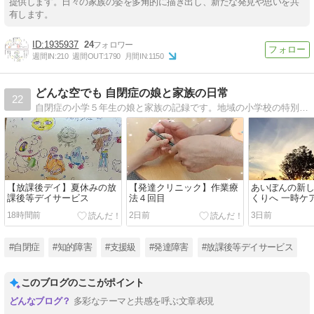
提供します。日々の家族の姿を多角的に描き出し、新たな発見や思いを共
有します。
1935937
24
週間IN:
210
週間OUT:
1790
月間IN:
1150
どんな空でも 自閉症の娘と家族の日常
22
自閉症の小学５年生の娘と家族の記録です。地域の小学校の特別支援学級に在籍しています。
【放課後デイ】夏休みの放
【発達クリニック】作業療
あいぼんの新
課後等デイサービス
法４回目
くりへ 一時ケ
ステイの面談
18時間前
2日前
3日前
た
#自閉症
#知的障害
#支援級
#発達障害
#放課後等デイサービス
このブログのここがポイント
多彩なテーマと共感を呼ぶ文章表現