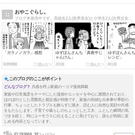
おやこぐらし。
11
ブログ本発売中です。高校生2人(長男長女)と小学生2人(次男次女)の4人の子どもを育てながら絵やマンガの仕事をしています。ほぼ毎日更新中。
「ガラノノガラ」感想
ゆずぽんさんち「真夜中じ
ゆずぽんさん
ゃんけん」
レシピ」
32時間前
2日前
8日前
このブログのここがポイント
共感を呼ぶ家庭の一コマ漫画満載
家族や日常風景をテーマにした漫画やエッセイを中心に展開されており、
ほのぼのとした雰囲気と親近感が特徴です。家族の些細な出来事や季節の
行事、ちょっとしたトラブルも飾らずに描き、読む人に自然な笑顔や共感
をもたらします。子育てや暮らしのちょっとした工夫、ふとした瞬間の気
づきを鋭く、時にユーモラスに伝えることに長けており、誰もが気軽に楽
しめる内容となっています。
293869
32