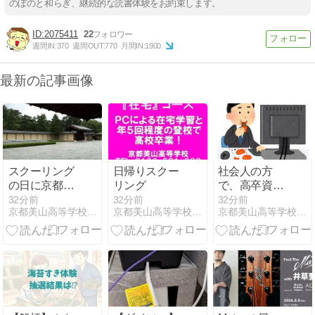
のぼのと和らぎ、継続的な読書体験をお約束します。
2075411
22
週間IN:
370
週間OUT:
770
月間IN:
1900
最新の記事画像
スクーリング
日帰りスクー
社会人の方
の日に京都観
リング
で、高卒資格
光をするのも
取得を目指し
32分前
32分前
32分前
京都美山高等学校 保健体育科 担当教員のつぶやき
京都美山高等学校 国語科 担当教員のつぶやき
京都美山高等学校 地歴公民科 担当教員のつぶやき
いいですね
ている方