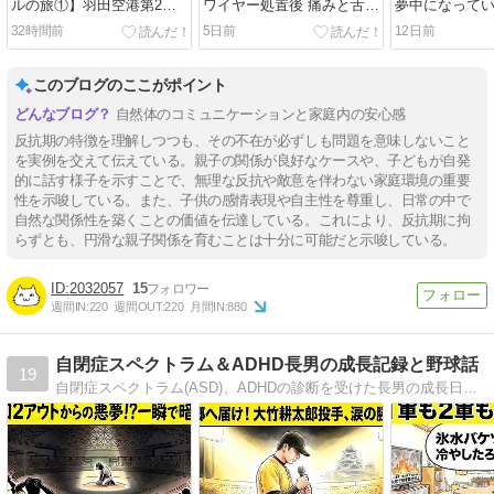
ルの旅①】羽田空港第2タ
ワイヤー処置後 痛みと舌の
夢中になって
ーミナル国際線＆ANAホノ
傷に苦しんだ1週間
32時間前
5日前
12日前
ルル便の機内食と機内での
過ごし方
このブログのここがポイント
自然体のコミュニケーションと家庭内の安心感
反抗期の特徴を理解しつつも、その不在が必ずしも問題を意味しないこと
を実例を交えて伝えている。親子の関係が良好なケースや、子どもが自発
的に話す様子を示すことで、無理な反抗や敵意を伴わない家庭環境の重要
性を示唆している。また、子供の感情表現や自主性を尊重し、日常の中で
自然な関係性を築くことの価値を伝達している。これにより、反抗期に拘
らずとも、円滑な親子関係を育むことは十分に可能だと示唆している。
2032057
15
週間IN:
220
週間OUT:
220
月間IN:
880
自閉症スペクトラム＆ADHD長男の成長記録と野球話
19
自閉症スペクトラム(ASD)、ADHDの診断を受けた長男の成長日記と野球雑談のブログです。