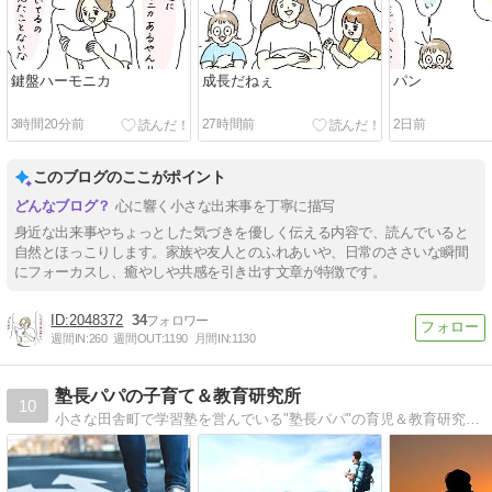
鍵盤ハーモニカ
成長だねぇ
パン
3時間20分前
27時間前
2日前
このブログのここがポイント
心に響く小さな出来事を丁寧に描写
身近な出来事やちょっとした気づきを優しく伝える内容で、読んでいると
自然とほっこりします。家族や友人とのふれあいや、日常のささいな瞬間
にフォーカスし、癒やしや共感を引き出す文章が特徴です。
2048372
34
週間IN:
260
週間OUT:
1190
月間IN:
1130
塾長パパの子育て＆教育研究所
10
小さな田舎町で学習塾を営んでいる"塾長パパ"の育児＆教育研究レポート。高2の息子と中1の娘の父で、17年間「頭の良い子に育てない子育て」を実践中。その子育てメソッド、また子育てや教育の仕事を通して学んだこと、感じたことを熱く語る！