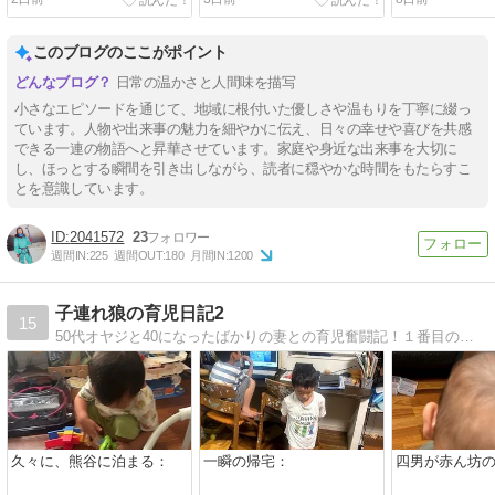
このブログのここがポイント
日常の温かさと人間味を描写
小さなエピソードを通じて、地域に根付いた優しさや温もりを丁寧に綴っ
ています。人物や出来事の魅力を細やかに伝え、日々の幸せや喜びを共感
できる一連の物語へと昇華させています。家庭や身近な出来事を大切に
し、ほっとする瞬間を引き出しながら、読者に穏やかな時間をもたらすこ
とを意識しています。
2041572
23
週間IN:
225
週間OUT:
180
月間IN:
1200
子連れ狼の育児日記2
15
50代オヤジと40になったばかりの妻との育児奮闘記！１番目の子ができてから、ブログを続けております！！
久々に、熊谷に泊まる：
一瞬の帰宅：
四男が赤ん坊