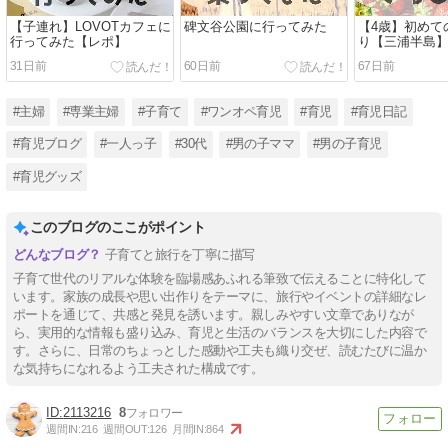
【子連れ】LOVOTカフェに
碑文谷公園に行ってみた
【4歳】初めて
行ってみた【レポ】
り【三浦半島
31日前
60日前
67日前
#主婦
#専業主婦
#子育て
#ワンオペ育児
#育児
#育児日記
#育児ブログ
#一人っ子
#30代
#男の子ママ
#男の子育児
#育児グッズ
このブログのここがポイント
子育てと旅行を丁寧に描写
子育て世代のリアルな体験を臨場感あふれる筆致で伝えることに特化して
います。家族の成長や思い出作りをテーマに、旅行やイベントの詳細なレ
ポートを通じて、共感と発見を誘います。親しみやすい文章でありなが
ら、実用的な情報も盛り込み、育児と生活のバランスを大切にした内容で
す。さらに、日常のちょっとした感動や工夫も織り交ぜ、読むたびに温か
な気持ちになれるよう工夫された構成です。
2113216
8
週間IN:
216
週間OUT:
126
月間IN:
864