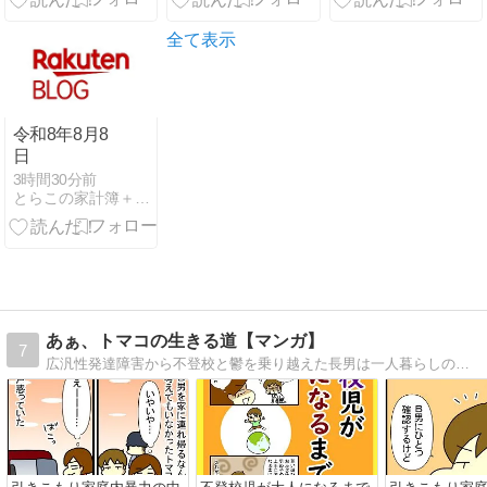
全て表示
令和8年8月8
日
3時間30分前
とらこの家計簿＋∞
あぁ、トマコの生きる道【マンガ】
7
広汎性発達障害から不登校と鬱を乗り越えた長男は一人暮らしの社会人二年生。ADHDを抱えた次男は社会人一年生。発達障害３兄弟を育てる母トマコの４〜１６コママンガ。