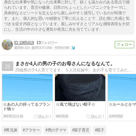
身近な出来事や気になった出来事に対して、鋭くも温かみのある視点で綴
られています。育児や健康、日常のちょっとしたハプニングをテーマに、
具体的なエピソードを交えながら親しみやすく描写しているのが特徴で
す。また、個人的な思いや経験を丁寧に伝えることで、読む側に共感と気
づきを促す内容となっています。親しみやすさとリアルな感情表現を大切
にし、生活の中の小さな勇気や発見に光を当てています。
1985419
13
週間IN:
210
週間OUT:
1060
月間IN:
980
まさか4人の男の子のお母さんになるなんて。
23
29歳男の子4人育ててます。５人目妊娠中。女の子も育ててみたいけど、下はまさかの双子でした。男の子のお母さんは可哀想と言われがちですが、そんなことないんだよ！というのを発信できたら。変なママ友や癖のある芸能人のことも書いてます。笑
☆あの人の持ってるブラン
☆風で飛ばない帽子☆
☆ルールとか
ド物☆
3時間10分前
6時間前
10時間前
#男兄弟
#アラサー
#男の子ママ
#双子育児
#双子