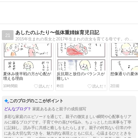
あしたのふたり〜低体重姉妹育児日記
21
2015年生まれの長女と2017年生まれの次女を育てる母です。のんびり日々を絵日記で綴ります。
夏休み後半戦の方が心配が
反抗期と放任のバランスが
想像通りの夏
増える理由
難しい
10時間前
昨日
2日前
このブログのここがポイント
家庭あるあると親子の成長描写
多彩な家庭のエピソードを通じて、親子の微笑ましい瞬間や心配事をリア
ルに綴るブログです。子育て中の喜びや悩み、ちょっとした出来事を丁寧
に記録し、読み手に共感と癒しをもたらします。親子の何気ない日常の中
にある大切な気づきを、魅力的な表現とともに伝え、心温まるひとときを