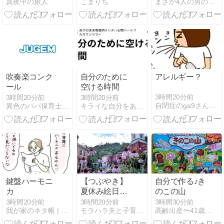
真夜中の旅人
こまりち
まさか4人の男の子のお母さんになるなんて。
と｜家に自然
を置く意味・
費用・デメリ
ット
吹奏楽コンク
自分のために
アレルギー？
ール
空ける時間
3時間20分前
3時間20分前
3時間20分前
自閉症のga9さんとともにHappy Life
異色のパパ保育士 思いやりに溢れる、平和な世の中をつくりたい
キライな自分をありのまま｜note
鍵盤ハーモニ
【つぶやき】
自分で作る♪き
カ
夏休み絵日記
のこの山
の予定が狂っ
3時間20分前
3時間20分前
3時間30分前
我が家のネタ帳 | Powered by NAPBIZ
モラハラ夫と子育ての中で、私が私を整えていく
高齢出産〜41歳で妊娠〜その後。
た