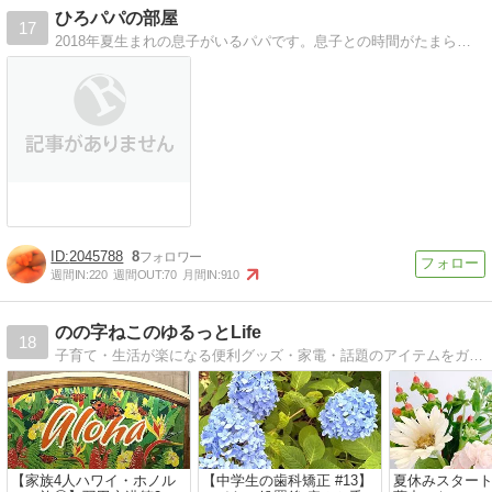
ひろパパの部屋
17
2018年夏生まれの息子がいるパパです。息子との時間がたまらなく楽しい。そんな息子との日々のブログです。初めての子育て奮闘中ですwww 楽しいコト・面白いコト・幸せなコトって溢れているよね☆それを見つけるコト・気付くコト♪
2045788
8
週間IN:
220
週間OUT:
70
月間IN:
910
のの字ねこのゆるっとLife
18
子育て・生活が楽になる便利グッズ・家電・話題のアイテムをガチレポ＆紹介！ユルく働く家事が苦手な2児のママ。
【家族4人ハワイ・ホノル
【中学生の歯科矯正 #13】
夏休みスタート