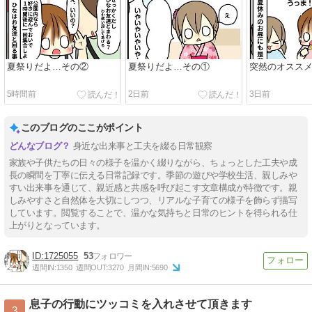
夏祭りだよ…その②
夏祭りだよ…その①
突然のオスス
5時間前
2日前
3日前
このブログのここがポイント
身近な出来事と工夫を綴る日常観察
家族や子供たちの日々の様子を温かく綴りながら、ちょっとした工夫や成
長の瞬間を丁寧に伝える日常記録です。季節の遊びや学校生活、親しみや
すい出来事を通じて、親近感と共感を呼び起こす文章構成が特徴です。親
しみやすさと自然体を大切にしつつ、リアルな子育ての様子を飾らず描写
しています。閲覧することで、温かな気持ちと日常のヒントを得られる仕
上がりとなっています。
1725055
53
週間IN:
1350
週間OUT:
3270
月間IN:
5690
息子の行動にツッコミを入れさせて頂きます
3