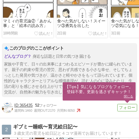
マミィの育児論②「あかん
食べた気がしない！スイー
食べた気がし
事」と「絵本の読み方」
ツ③勇気を出した
ツ②気になる
18時間前
2日前
3日前
このブログのここがポイント
身近な話題と日常の気づき届ける
家族や子育て、日々の出来事にまつわるエピソードが豊かに綴られていま
す。親子の約束や育児の苦労、思わず共感できる小さな幸せ、そしてちょ
っとした発見や気づきが、温かさと軽やかさをもって語られています。個
性的なキャラクターとリアルな感情表現が、読む人の心に染みわたり、生
活の彩りを感じさせる仕上がりです。長年の経験を通じた素直な気持ちの
【Tips】気になるブログをフォロー。

登録不要。更新を逃さずキャッチ！
交流が、自然体の魅力を引き出しています。
閉じる
365435
52
週間IN:
1460
週間OUT:
2170
月間IN:
6050
ギブミー睡眠〜育児絵日記〜
2
３歳女児の育児を絵日記と４コマ漫画でお届けしています！