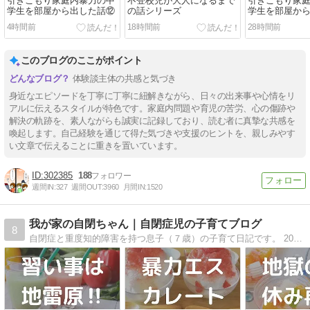
引きこもり家庭内暴力の中
不登校児が大人になるまで
引きこもり家
学生を部屋から出した話⑫
の話シリーズ
学生を部屋か
4時間前
18時間前
28時間前
このブログのここがポイント
体験談主体の共感と気づき
身近なエピソードを丁寧に丁寧に紐解きながら、日々の出来事や心情をリ
アルに伝えるスタイルが特色です。家庭内問題や育児の苦労、心の傷跡や
解決の軌跡を、素人ながらも誠実に記録しており、読む者に真摯な共感を
喚起します。自己経験を通じて得た気づきや支援のヒントを、親しみやす
い文章で伝えることに重きを置いています。
302385
188
週間IN:
327
週間OUT:
3960
月間IN:
1520
我が家の自閉ちゃん｜自閉症児の子育てブログ
8
自閉症と重度知的障害を持つ息子（７歳）の子育て日記です。 2022年8月に弟が生まれ、7歳差兄弟となりました！！主に父が更新します。 ４人家族の明るいほのぼの系日記になりますので、気楽に見てください。