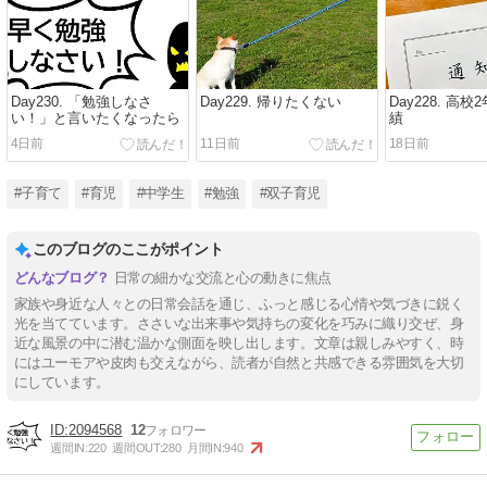
Day230. 「勉強しなさ
Day229. 帰りたくない
Day228. 高
い！」と言いたくなったら
績
4日前
11日前
18日前
#子育て
#育児
#中学生
#勉強
#双子育児
このブログのここがポイント
日常の細かな交流と心の動きに焦点
家族や身近な人々との日常会話を通じ、ふっと感じる心情や気づきに鋭く
光を当てています。ささいな出来事や気持ちの変化を巧みに織り交ぜ、身
近な風景の中に潜む温かな側面を映し出します。文章は親しみやすく、時
にはユーモアや皮肉も交えながら、読者が自然と共感できる雰囲気を大切
にしています。
2094568
12
週間IN:
220
週間OUT:
280
月間IN:
940