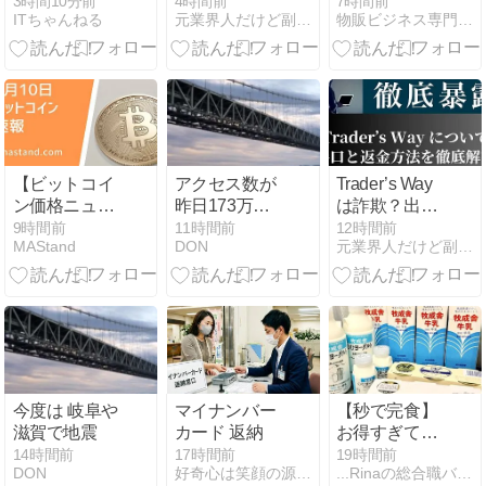
を成立させた
ないと評判の
年第２四半期
3時間10分前
4時間前
7時間前
ITちゃんねる
元業界人だけど副業商材のこと全部暴露します｜
物販ビジネス専門メディア 「コマースピック」
高市首相 内閣
FXブローカー
決算：AI検索
支持率が急落
の闇を元業者
から購入ま
した中で試さ
が暴露
で、コマース
れる実行力
領域への展開
を加速
【ビットコイ
アクセス数が
Trader’s Way
ン価格ニュー
昨日173万人
は詐欺？出金
ス】前日比
を突破しまし
できないと評
9時間前
11時間前
12時間前
MAStand
DON
元業界人だけど副業商材のこと全部暴露します｜
（終値）＋
た
判のFX業者を
0.10％。価格
元業者が徹底
は上昇すれば
暴露！
1040万円台、
下落すれば
1000万円台ま
での値動きと
なるだろう
今度は 岐阜や
マイナンバー
【秒で完食】
滋賀で地震
カード 返納
お得すぎてリ
ピ買い！子ど
14時間前
17時間前
19時間前
DON
好奇心は笑顔の源！話題のアイテムと時事ネタ日記
...Rinaの総合職バリキャリ女子Life...
もがドハマり