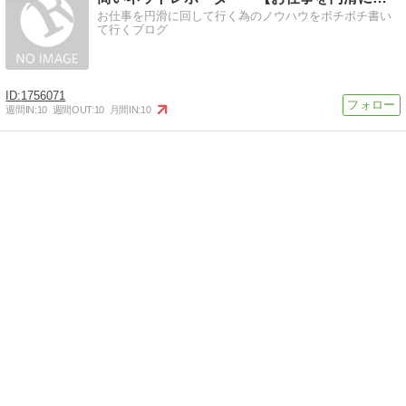
お仕事を円滑に回して行く為のノウハウをボチボチ書い
て行くブログ
1756071
週間IN:
10
週間OUT:
10
月間IN:
10