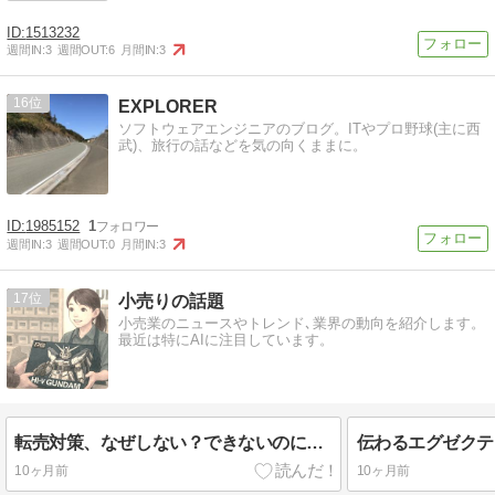
1513232
週間IN:
3
週間OUT:
6
月間IN:
3
16
EXPLORER
ソフトウェアエンジニアのブログ。ITやプロ野球(主に西
武)、旅行の話などを気の向くままに。
1985152
1
週間IN:
3
週間OUT:
0
月間IN:
3
17
小売りの話題
小売業のニュースやトレンド､業界の動向を紹介します。
最近は特にAIに注目しています。
転売対策、なぜしない？できないのには理由があった
10ヶ月前
10ヶ月前