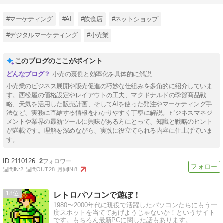
#マーケティング
#AI
#飲食店
#ネットショップ
#デジタルマーケティング
#小売業
このブログのここがポイント
小売の裏側と効率化を具体的に解説
小売業のビジネス展開や販売促進の巧妙な仕組みを多角的に紹介していま
す。西松屋の価格設定やレイアウトの工夫、マクドナルドの季節商品戦
略、天気を活用した販売計画、そしてAIを使った発注やマーケティング手
法など、実務に直結する情報をわかりやすく丁寧に解説。ビジネスマネジ
メントや業界の最新ツールに興味がある方にとって、知識と戦略のヒント
が満載です。理解を深めながら、実践に役立てられる内容に仕上げていま
す。
2110126
2
週間IN:
2
週間OUT:
28
月間IN:
8
18
レトロパソコンで遊ぼ！
1980〜2000年代に現役で活躍したパソコンたちにもう一
度スポットを当ててあげようじゃないか！というサイト
です。もちろん最新PCに関した話もあります。