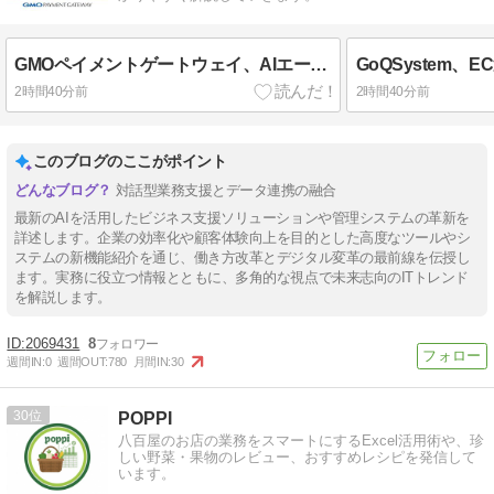
GMOペイメントゲートウェイ、AIエージェント対応の決済ソリューション「UCP準拠システム」を構築完了
2時間40分前
2時間40分前
このブログのここがポイント
対話型業務支援とデータ連携の融合
最新のAIを活用したビジネス支援ソリューションや管理システムの革新を
詳述します。企業の効率化や顧客体験向上を目的とした高度なツールやシ
ステムの新機能紹介を通じ、働き方改革とデジタル変革の最前線を伝授し
ます。実務に役立つ情報とともに、多角的な視点で未来志向のITトレンド
を解説します。
2069431
8
週間IN:
0
週間OUT:
780
月間IN:
30
30
POPPI
八百屋のお店の業務をスマートにするExcel活用術や、珍
しい野菜・果物のレビュー、おすすめレシピを発信して
います。