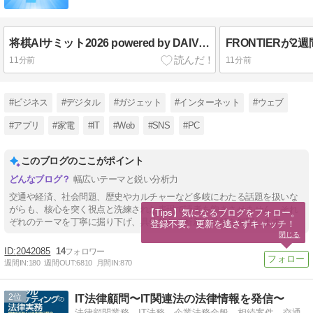
将棋AIサミット2026 powered by DAIV 10th Anniversaryレポート – 将棋解説AIもお披露目
11分前
11分前
#ビジネス
#デジタル
#ガジェット
#インターネット
#ウェブ
#アプリ
#家電
#IT
#Web
#SNS
#PC
このブログのここがポイント
幅広いテーマと鋭い分析力
交通や経済、社会問題、歴史やカルチャーなど多岐にわたる話題を扱いな
がらも、核心を突く視点と洗練された表現で読者を飽きさせません。それ
【Tips】気になるブログをフォロー。

ぞれのテーマを丁寧に掘り下げ、具体的かつ斬新な見解を展開します。
登録不要。更新を逃さずキャッチ！
閉じる
2042085
14
週間IN:
180
週間OUT:
6810
月間IN:
870
2
IT法律顧問〜IT関連法の法律情報を発信〜
法律顧問業務、IT法務、企業法務全般、相続案件、交通