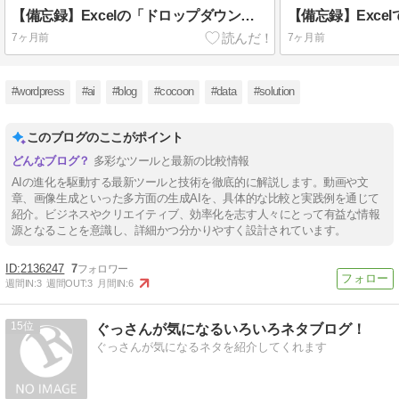
【備忘録】Excelの「ドロップダウンリスト」を極める！入力のストレスをゼロにする究極のカスタマイズ。
7ヶ月前
7ヶ月前
#wordpress
#ai
#blog
#cocoon
#data
#solution
このブログのここがポイント
多彩なツールと最新の比較情報
AIの進化を駆動する最新ツールと技術を徹底的に解説します。動画や文
章、画像生成といった多方面の生成AIを、具体的な比較と実践例を通じて
紹介。ビジネスやクリエイティブ、効率化を志す人々にとって有益な情報
源となることを意識し、詳細かつ分かりやすく設計されています。
2136247
7
週間IN:
3
週間OUT:
3
月間IN:
6
15
ぐっさんが気になるいろいろネタブログ！
ぐっさんが気になるネタを紹介してくれます