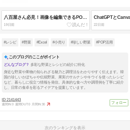
八百屋さん必見！画像を編集できるPOPに変える方法
19日前
22日前
#レシピ
#野菜
#Excel
#小売り
#珍しい野菜
#POP活用
このブログのここがポイント
多彩な野菜とレシピの紹介に特化
身近な野菜や果物の知られざる魅力と調理法をわかりやすく伝えます。韓
国の珍しいかぼちゃや伝統野菜、果実のサルナシやキウイを使ったレシピ
など、暮らしに役立つ情報を発信。具体的な食べ方や調理例を丁寧に紹介
し、日常の食卓を彩るアイデアを提案しています。
2141443
週間IN:
0
週間OUT:
0
月間IN:
30
次のランキングを表示