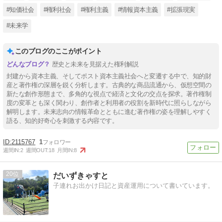
#知価社会
#権利社会
#権利主義
#情報資本主義
#拡張現実
#未来学
このブログのここがポイント
歴史と未来を見据えた権利解説
封建から資本主義、そしてポスト資本主義社会へと変遷する中で、知的財
産と著作権の深層を鋭く分析します。古典的な商品流通から、仮想空間の
新たな創作形態まで、多角的な視点で経済と文化の交点を探求。著作権制
度の変革とも深く関わり、創作者と利用者の役割を新時代に照らしながら
解明します。未来志向の情報革命とともに進む著作権の姿を理解しやすく
語る、知的好奇心を刺激する内容です。
2115767
1
週間IN:
2
週間OUT:
18
月間IN:
8
20
だいずきゃすと
子連れお出かけ日記と資産運用について書いています。