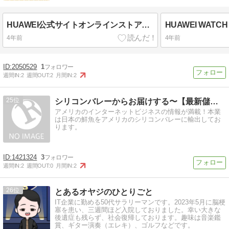
HUAWEI公式サイトオンラインストア12月のキャンペーン
4年前
4年前
2050529
1
週間IN:
2
週間OUT:
2
月間IN:
2
25
シリコンバレーからお届けする〜【最新儲けノウハウ】
アメリカのインターネットビジネスの情報が満載！本業
は日本の鮮魚をアメリカのシリコンバレーに輸出してお
ります。
1421324
3
週間IN:
2
週間OUT:
0
月間IN:
2
26
とあるオヤジのひとりごと
IT企業に勤める50代サラリーマンです。2023年5月に脳梗
塞を患い、三週間ほど入院しておりました。幸い大きな
後遺症も残らず、社会復帰しております。趣味は音楽鑑
賞、ギター演奏（エレキ）、ゴルフなどです。