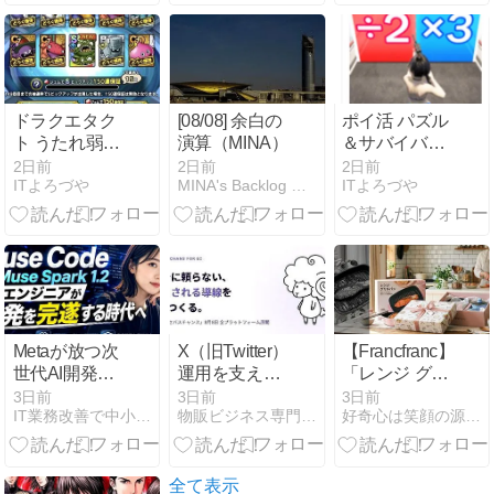
から学ぶリス
連載開始
クと対策
ドラクエタク
[08/08] 余白の
ポイ活 パズル
ト うたれ弱い
演算（MINA）
＆サバイバル
と噂の異形の
（コントロー
2日前
2日前
2日前
ITよろづや
MINA's Backlog 暇つぶしに解析する異国のツール
ITよろづや
王デスピサロ
ルセンターレ
完凸すれば強
ベル17到達）
い？いったん
（Android）約
無凸運用
1か月かかっ
た ゲームはま
ぁまぁ面白い
Metaが放つ次
X（旧Twitter）
【Francfranc】
世代AI開発環
運用を支える
「レンジ グリ
境「Muse
AI執事「セバ
ルパン」と
3日前
3日前
3日前
IT業務改善で中小企業の働き方改革へ
物販ビジネス専門メディア 「コマースピック」
好奇心は笑顔の源！話題のアイテムと時事ネタ日記
Code」と
スチャンス」
「レンジ マル
「Muse Spark
が８月８日に
チポット」
1.2」：特徴か
全面ローン
ら導入メリッ
チ！ECの“指
全て表示