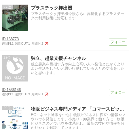
27
プラスチック押出機
プラスチックｙ押出機今後さらに高度化するプラスチッ
クの利用技術に対応します
168773
週間IN:
1
週間OUT:
1
月間IN:
2
28
独立、起業支援チャンネル
独立起業を目指す方や向上心高い人へ発信とにかくより
よい生活をしたいと思い行動している人との交流をした
いと思います。
1536146
週間IN:
1
週間OUT:
3
月間IN:
1
29
物販ビジネス専門メディア 「コマースピック」
EC・ネット通販を中心に物販ビジネスに役立つ情報やノ
ウハウを発信します。小売り・卸業界で働く方に、物販
ビジネスのノウハウを体系化し、最新の技術や情報を分
かりやすく解説していきます。