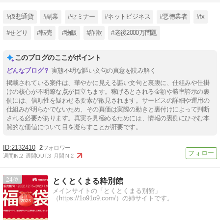
#仮想通貨
#副業
#セミナー
#ネットビジネス
#悪徳業者
#fx
#せどり
#転売
#物販
#詐欺
#老後2000万問題
このブログのここがポイント
実態不明な謳い文句の真意を読み解く
掲載されている案件は、華やかに見える謳い文句と裏腹に、仕組みや仕掛
けの核心が不明瞭な点が目立ちます。稼げるとされる金額や勝率誇示の裏
側には、信頼性を疑わせる要素が散見されます。サービスの詳細や運用の
仕組みが明らかでないため、その真価は実際の動きと裏付けによって判断
される必要があります。真実を見極めるためには、情報の裏側にひそむ本
質的な価値について目を凝らすことが肝要です。
2132410
2
週間IN:
2
週間OUT:
3
月間IN:
2
24
とくとくまる粋別館
メインサイトの「とくとくまる別館」
（https://1o91o9.com/）の姉サイトです。