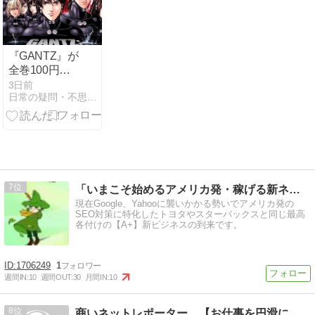
トまで徹底解
名される導
説
線”をつくる
【メルマガ会
員限定特典あ
『GANTZ』が
り】
全巻100円セ
ール中！
3日前
日常の疑問・不思議を考察-Puzzle Out.net
Kindleやhonto
キャンペーン
とあわせてさ
らに安く
7
「いまこそ始めるアメリカ発・稼げる新ネットビジネス」
現在Google、Yahooに襲いかかる勢いでアメリカ発の
SEO対策に特化したトヨタやスターバックスと同じ最高
各付けの【A+】新ビジネスの到来です。
1706249
1
週間IN:
10
週間OUT:
30
月間IN:
10
8
商いネットレポーター 【お仕事を円滑に回す為のブログ】