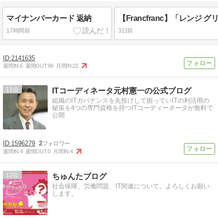
マイナンバーカード 返納
17時間前
3日前
2141635
週間IN:
6
週間OUT:
96
月間IN:
22
11
ITコーディネータ元村憲一の公式ブログ
組織のITガバナンスを丸投げして困っていITの利活用の
秘策を4つの専門資格を持つITコーディーネータが無料で
公開
1596279
2
週間IN:
4
週間OUT:
0
月間IN:
4
12
ちゅんたブログ
社会保障、労働問題、IT関連について。よろしくお願い
します。