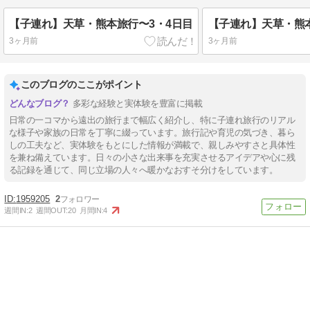
【子連れ】天草・熊本旅行〜3・4日目
【子連れ】天草・熊
3ヶ月前
3ヶ月前
このブログのここがポイント
多彩な経験と実体験を豊富に掲載
日常の一コマから遠出の旅行まで幅広く紹介し、特に子連れ旅行のリアル
な様子や家族の日常を丁寧に綴っています。旅行記や育児の気づき、暮ら
しの工夫など、実体験をもとにした情報が満載で、親しみやすさと具体性
を兼ね備えています。日々の小さな出来事を充実させるアイデアや心に残
る記録を通じて、同じ立場の人々へ暖かなおすそ分けをしています。
1959205
2
週間IN:
2
週間OUT:
20
月間IN:
4