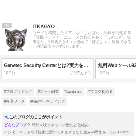
4
ITKAGYO
コードと格闘したリアルな「じたばた」記録を公開する
IT実践メディア。ニュースの核心を突く「ふむふむ」な
考察や、3行要約と4コマ漫画で「ほどよく」理解できる
IT用語辞典をお届けします。
Genetec Security Centerとは?実力を解説
10日前
12日前
#プログラミング
#ネット副業
#wordpress
#ブログ初心者
#在宅ワーク
#webマーケティング
このブログのここがポイント
時代を映すネットの歴史と仕組み
インターネットやIT技術に関するさまざまな仕組みや歴史を、わかりやす