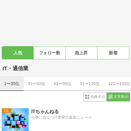
人気
フォロー数
急上昇
新着
IT・通信業
1〜30位
31〜60位
61〜90位
91〜120位
121〜150位
画像表示
文字表示
1
ITちゃんねる
仕事に役立つIT業界の最新ニュース