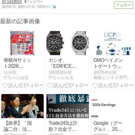
1419553
4
週間IN:
10
週間OUT:
20
月間IN:
14
最新の記事画像
将棋AIサミッ
カシオ、
GMOペイメン
ト2026
「EDIFICE」
トゲートウェ
powered by
から幅38.3mm
イ、AIエージ
11分前
1時間30分前
2時間40分前
ITちゃんねる
ITちゃんねる
物販ビジネス専門メディア 「コマースピック」
DAIV 10th
の小型ソーラ
ェント対応の
Anniversaryレ
ークロノグラ
決済ソリュー
ポート – 将棋
フ「EFS-
ション「UCP
解説AIもお披
S660」
準拠システ
露目
ム」を構築完
了
【政界】「国
Trade245は詐
Google（グー
論二分」法案
欺？出金でき
グル）、2026