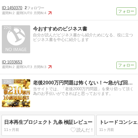
1450370
2
週間IN:
2
週間OUT:
0
月間IN:
4
22
今おすすめのビジネス書
自分が読んだビジネス書から紹介ためになる、役に立つ
ビジネス書を中心に紹介します
1033653
週間IN:
2
週間OUT:
3
月間IN:
3
23
老後2000万円問題は怖くない！〜急がば回れの資産構築法〜
当サイトでは、「老後2000万円問題」を乗り切って頂く
為のお手伝いができればと思っております。
日本再生プロジェクト 九条 検証レビュー
11ヶ月前
11ヶ月前