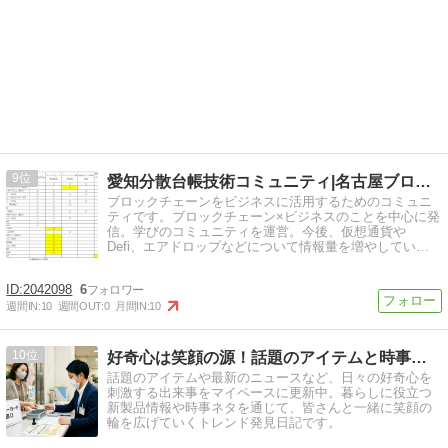
9
愛知分散台帳技術コミュニティ|名古屋ブロックチェーン勉強会
ブロックチェーンをビジネスに活用するためのコミュニ
ティです。ブロックチェーン×ビジネスのことを中心に発
信。学びのコミュニティを運営。今後、仮想通貨や
Defi、エアドロップなどについて情報量を増やしていき
ます。
2042098
6
週間IN:
10
週間OUT:
0
月間IN:
10
10
好奇心は笑顔の源！話題のアイテムと時事ネタ日記
話題のアイテムや最新のニュースなど、日々の好奇心を
刺激する出来事をマイペースに更新中。暮らしに役立つ
新製品情報や時事ネタを通じて、皆さんと一緒に笑顔の
輪を広げていくトレンド発見日記です。