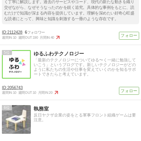
く丁寧に解説します。過去のサービスやコード、現代の新たな動きを織り
交ぜながら、なぜそうなったのかを鋭く追究。具体的な事例をもとに、読
むだけで知識が深まる内容を提供しています。理解を深めたい好奇心旺盛
な読者にとって、興味と知識を刺激する一冊のような存在です。
2112428
6
週間IN:
10
週間OUT:
190
月間IN:
40
5
ゆるふわテクノロジー
「最新のテクノロジーについてゆる〜く一緒に勉強して
いこう」というブログです。新しいテクノロジーがどの
ように私たちの生活や仕事を変えていくのかを知るサポ
ートできたらと考えています。
2056743
週間IN:
10
週間OUT:
10
月間IN:
20
6
執務室
反日ヤクザ企業の姿をとる軍事フロント組織ゲームは要
注意。