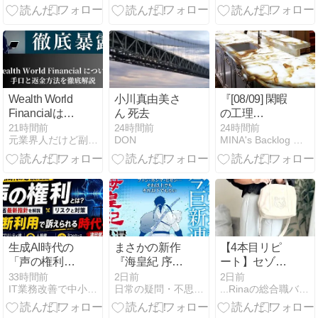
した大人気
「乳製品福
袋」
Wealth World
小川真由美さ
『[08/09] 閑暇
Financialは詐
ん 死去
の工理
欺？出金でき
（MINA）』
21時間前
24時間前
24時間前
元業界人だけど副業商材のこと全部暴露します｜
DON
MINA's Backlog 暇つぶしに解析する異国のツール
ないと評判の
怪しい投資ブ
ローカーを徹
底暴露
生成AI時代の
まさかの新作
【4本目リピ
「声の権利」
『海皇紀 序
ート】セゾパ
とは？法務省
伝・起』が超
ピのスカラッ
33時間前
2日前
2日前
IT業務改善で中小企業の働き方改革へ
日常の疑問・不思議を考察-Puzzle Out.net
...Rinaの総合職バリキャリ女子Life...
指針と津田健
楽しみ！月マ
プパンツが良
次郎氏の提訴
ガ10月号より
すぎる件