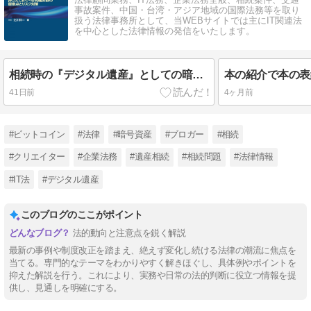
事故案件、中国・台湾・アジア地域の国際法務等を取り
扱う法律事務所として、当WEBサイトでは主にIT関連法
を中心とした法律情報の発信をいたします。
相続時の『デジタル遺産』としての暗号資産（仮想通貨）の探知
41日前
4ヶ月前
#ビットコイン
#法律
#暗号資産
#ブロガー
#相続
#クリエイター
#企業法務
#遺産相続
#相続問題
#法律情報
#IT法
#デジタル遺産
このブログのここがポイント
法的動向と注意点を鋭く解説
最新の事例や制度改正を踏まえ、絶えず変化し続ける法律の潮流に焦点を
当てる。専門的なテーマをわかりやすく解きほぐし、具体例やポイントを
抑えた解説を行う。これにより、実務や日常の法的判断に役立つ情報を提
供し、見通しを明確にする。