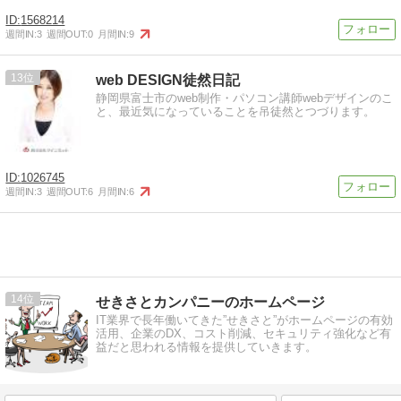
1568214
週間IN:
3
週間OUT:
0
月間IN:
9
13
web DESIGN徒然日記
静岡県富士市のweb制作・パソコン講師webデザインのこ
と、最近気になっていることを吊徒然とつづります。
1026745
週間IN:
3
週間OUT:
6
月間IN:
6
14
せきさとカンパニーのホームページ
IT業界で長年働いてきた”せきさと”がホームページの有効
活用、企業のDX、コスト削減、セキュリティ強化など有
益だと思われる情報を提供していきます。