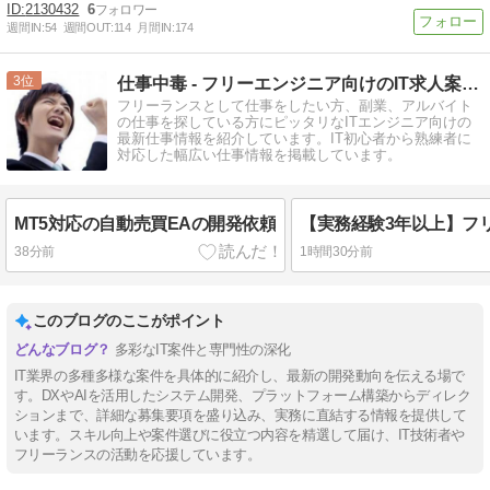
2130432
6
週間IN:
54
週間OUT:
114
月間IN:
174
3
仕事中毒 - フリーエンジニア向けのIT求人案件を掲載中 -
フリーランスとして仕事をしたい方、副業、アルバイト
の仕事を探している方にピッタリなITエンジニア向けの
最新仕事情報を紹介しています。IT初心者から熟練者に
対応した幅広い仕事情報を掲載しています。
MT5対応の自動売買EAの開発依頼
38分前
1時間30分前
このブログのここがポイント
多彩なIT案件と専門性の深化
IT業界の多種多様な案件を具体的に紹介し、最新の開発動向を伝える場で
す。DXやAIを活用したシステム開発、プラットフォーム構築からディレク
ションまで、詳細な募集要項を盛り込み、実務に直結する情報を提供して
います。スキル向上や案件選びに役立つ内容を精選して届け、IT技術者や
フリーランスの活動を応援しています。