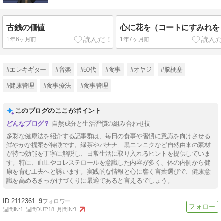
古銭の価値
心に花を（コートにすみれを
1年6ヶ月前
1年7ヶ月前
#エレキギター
#音楽
#50代
#食事
#オヤジ
#脳梗塞
#健康管理
#食事療法
#食事管理
このブログのここがポイント
自然成分と生活習慣の組み合わせ技
多彩な健康法を紹介する記事群は、毎日の食事や習慣に意識を向けさせる
鮮やかな提案が特徴です。緑茶やバナナ、黒ニンニクなど自然由来の素材
が持つ効能を丁寧に解説し、日常生活に取り入れるヒントを提供していま
す。特に、血圧やコレステロールを意識した内容が多く、体の内側から健
康を育む工夫へと誘います。実践的な情報と心に響く言葉選びで、健康意
識を高めるきっかけづくりに最適であると言えるでしょう。
2112361
9
週間IN:
1
週間OUT:
18
月間IN:
3