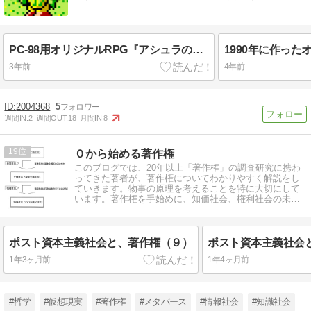
PC-98用オリジナルRPG『アシュラの塔』！PC-88版をフルリメイク移植しました！★PC-9800/9821シリーズ用自作ゲーム
3年前
4年前
2004368
5
週間IN:
2
週間OUT:
18
月間IN:
8
19
０から始める著作権
このブログでは、20年以上「著作権」の調査研究に携わ
ってきた著者が、著作権についてわかりやすく解説をし
ていきます。物事の原理を考えることを特に大切にして
います。著作権を手始めに、知価社会、権利社会の未来
を共に探っていきましょう！
ポスト資本主義社会と、著作権（９）
ポスト資本主義社会
1年3ヶ月前
1年4ヶ月前
#哲学
#仮想現実
#著作権
#メタバース
#情報社会
#知識社会