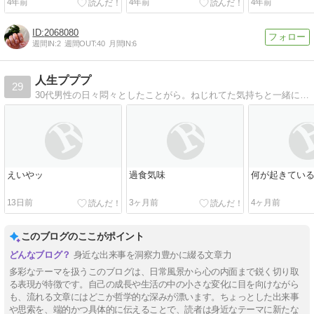
4年前
4年前
4年前
2068080
週間IN:
2
週間OUT:
40
月間IN:
6
人生プププ
29
30代男性の日々悶々としたことがら。ねじれてた気持ちと一緒に海沿いを歩いたり
えいやッ
過食気味
何が起きてい
13日前
3ヶ月前
4ヶ月前
このブログのここがポイント
身近な出来事を洞察力豊かに綴る文章力
多彩なテーマを扱うこのブログは、日常風景から心の内面まで鋭く切り取
る表現が特徴です。自己の成長や生活の中の小さな変化に目を向けながら
も、流れる文章にはどこか哲学的な深みが漂います。ちょっとした出来事
や思索を、端的かつ具体的に伝えることで、読者は身近なテーマに新たな