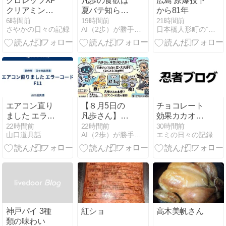
クロレッツXP
凡歩の食欲は
広島 原爆投下
クリアミント
夏バテ知ら
から81年
の日常使い
ず？カツ丼か
6時間前
19時間前
21時間前
さやかの日々の記録
AI（2歩）が勝手に作るダイエットブログ（凡歩の）
日本橋人形町の”ラ・コンセルジュ”日記
らシフォンケ
ーキまで駆け
抜けた8月6日
エアコン直り
【８月5日の
チョコレート
ました エラー
凡歩さん】朝
効果カカオ
コードF11
はクエン酸青
72％の日常
22時間前
22時間前
30時間前
山口道具話
AI（2歩）が勝手に作るダイエットブログ（凡歩の）
エミの日々の記録
汁！お昼のザ
ルラーメンと
久々のグレー
プサワー、バ
イク90分超え
神戸パイ 3種
紅ショ
高木美帆さん
類の味わい