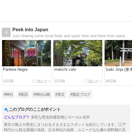
Peek into Japan
4
Just sharing some local finds and spots here and there from wandering (and sometimes getting lost) around Japan.
Pantera Negra
mokichi cafe
Saiki Jinja (
12日前
12日前
18日前
#神社
#英語
#神社仏閣
#英文
#英語ブログ
このブログのここがポイント
多彩な歴史的建造物とローカル名所
東京の風土や歴史にまつわるさまざまなスポットを紹介しています。江戸
時代から残る酒蔵の名残、古き神社の由来、ユニークな仏像や資料館の見