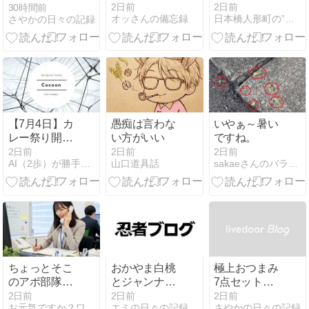
2日前
2日前
30時間前
オッさんの備忘録
日本橋人形町の”ラ・コンセルジュ”日記
さやかの日々の記録
【7月4日】カ
愚痴は言わな
いやぁ～暑い
レー祭り開
い方がいい
ですね。
催！カロリー
2日前
2日前
2日前
AI（2歩）が勝手に作るダイエットブログ（凡歩の）
山口道具話
sakaeさんのバラバラ日記
の波をエアロ
バイクで乗り
こなす凡歩さ
ん
ちょっとそこ
おかやま白桃
極上おつまみ
のアポ部隊の
とジャンナプ
7点セットで
お兄さん。
リンセットの
贅沢なひとと
2日前
2日前
2日前
お元気ですか？ワタシは元気です。
エミの日々の記録
さやかの日々の記録