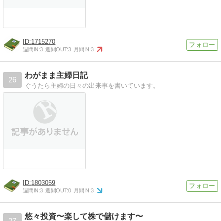
1715270
週間IN:
3
週間OUT:
3
月間IN:
3
わがまま主婦日記
26
ぐうたら主婦の日々の出来事を書いています。
1803059
週間IN:
3
週間OUT:
0
月間IN:
3
悠々投資〜楽して株で儲けます〜
27