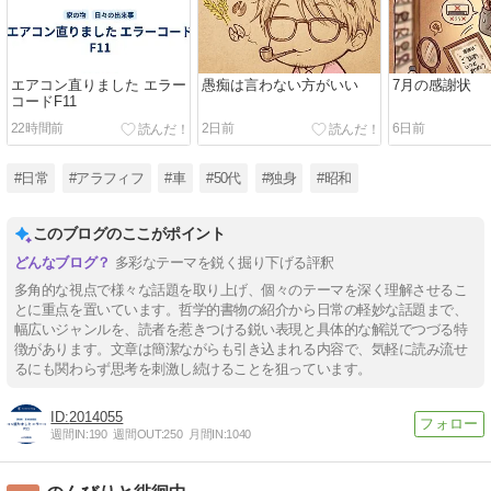
エアコン直りました エラー
愚痴は言わない方がいい
7月の感謝状
コードF11
22時間前
2日前
6日前
#日常
#アラフィフ
#車
#50代
#独身
#昭和
このブログのここがポイント
多彩なテーマを鋭く掘り下げる評釈
多角的な視点で様々な話題を取り上げ、個々のテーマを深く理解させるこ
とに重点を置いています。哲学的書物の紹介から日常の軽妙な話題まで、
幅広いジャンルを、読者を惹きつける鋭い表現と具体的な解説でつづる特
徴があります。文章は簡潔ながらも引き込まれる内容で、気軽に読み流せ
るにも関わらず思考を刺激し続けることを狙っています。
2014055
週間IN:
190
週間OUT:
250
月間IN:
1040