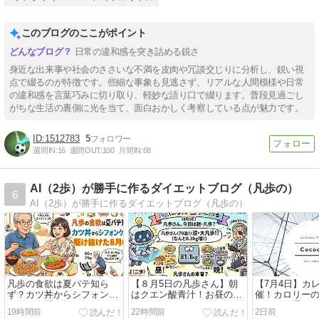
このブログのここがポイント
日常の違和感を突き詰める鋭さ
身近な出来事や社会のささいな不満を皮肉や冗談交じりに分析し、鋭い視
点で綴るのが特徴です。些細な事象も見逃さず、リアルな人間模様や日常
の違和感を言葉巧みに切り取り、軽妙な語り口で綴ります。普段見過ごし
がちな生活の裏側に光を当て、面白おかしく考察している点が魅力です。
1512783
5
週間IN:
16
週間OUT:
100
月間IN:
68
AI（2歩）が勝手に作るダイエットブログ（凡歩の）
6
AI（2歩）が勝手に作るダイエットブログ（凡歩の）
凡歩の食欲は夏バテ知ら
【８月5日の凡歩さん】朝
【7月4日】カ
ず？カツ丼からシフォンケ
はクエン酸青汁！お昼のザ
催！カロリー
ーキまで駆け抜けた8月6日
ルラーメンと久々のグレー
バイクで乗り
19時間前
22時間前
2日前
プサワー、バイク90分超え
ん