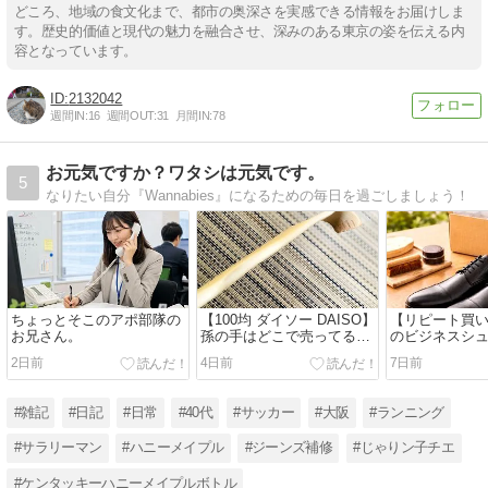
どころ、地域の食文化まで、都市の奥深さを実感できる情報をお届けしま
す。歴史的価値と現代の魅力を融合させ、深みのある東京の姿を伝える内
容となっています。
2132042
週間IN:
16
週間OUT:
31
月間IN:
78
お元気ですか？ワタシは元気です。
5
なりたい自分『Wannabies』になるための毎日を過ごしましょう！
ちょっとそこのアポ部隊の
【100均 ダイソー DAISO】
【リピート買い】
お兄さん。
孫の手はどこで売ってる？
のビジネスシ
で買える昔ながらの肩たた
2日前
4日前
7日前
き付きが優秀すぎた
#雑記
#日記
#日常
#40代
#サッカー
#大阪
#ランニング
#サラリーマン
#ハニーメイプル
#ジーンズ補修
#じゃりン子チエ
#ケンタッキーハニーメイプルボトル