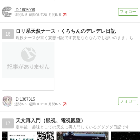
1605996
週間IN:
5
週間OUT:
20
月間IN:
5
ロリ系天然ナース・くろちんのデレデレ日記
16
現役ナースが書く妄想日記です妄想ならなんでも思いのまま。ちょっとエッチで天然なくろちんワールドを楽しんでね
1387315
週間IN:
5
週間OUT:
10
月間IN:
5
天文再入門（眼視、電視観望）
17
定年後 趣味としての天文に再入門しているグダグダ日記です