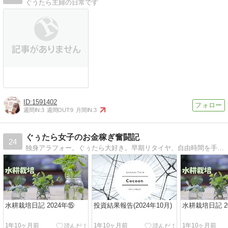
ぐうたら主婦の日常です
1591402
週間IN:
3
週間OUT:
9
月間IN:
3
ぐぅたら女子のお金稼ぎ奮闘記
24
独身アラフォー。ぐぅたら大好き。早期リタイヤ、自由時間を手に入れるべく、働かなくても生きていけるようにいろんなお金の稼ぎ方を実践してみたいと思います。
水耕栽培日記 2024年⑮
投資結果報告(2024年10月)
水耕栽培日記 2
1年10ヶ月前
1年10ヶ月前
1年10ヶ月前