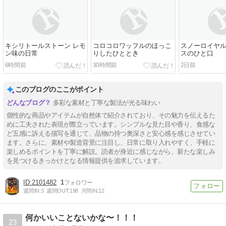
キシリトールストーン レモ
コロコロワッフルのほっこ
スノーロイヤル
ン味の日常
りしたひととき
スのひと口
6時間前
30時間前
2日前
このブログのここがポイント
多彩な素材と丁寧な製法が光る味わい
個性的な商品やアイテムが自然体で紹介されており、その魅力を伝えるた
めに工夫された表現が際立っています。シンプルな見た目や香り、食感な
ど五感に訴える描写を通じて、品物の持つ奥深さと安心感を感じさせてい
ます。さらに、素材や製造背景に注目し、日常に取り入れやすく、手軽に
楽しめるポイントを丁寧に解説。読者が身近に感じながら、新たな楽しみ
を見つけるきっかけとなる情報提供を追求しています。
2101482
1
週間IN:
3
週間OUT:
198
月間IN:
12
何かいいことないかな〜！！！
23