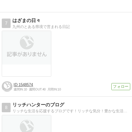
はざまの日々
7
九州のとある県境で営まれる日記
1548574
週間IN:
10
週間OUT:
40
月間IN:
10
リッチハンターのブログ
8
リッチな生活を応援するブログです！リッチな気分！豊かな生活のために役立つ情報を、様々な側面からお知らせします。