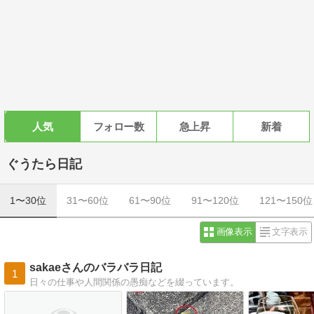
人気
フォロー数
急上昇
新着
ぐうたら日記
1〜30位
31〜60位
61〜90位
91〜120位
121〜150位
画像表示
文字表示
sakaeさんのバラバラ日記
1
日々の仕事や人間関係の愚痴などを綴っています。