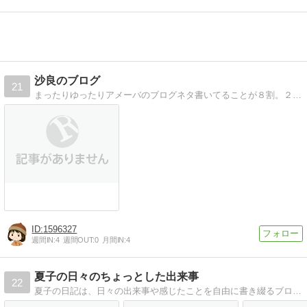
沙良のブログ
21
まったりゆったりアメーバのブログネタ書いてることが８割。２割は(も？)適当にぐだぐだ書いてます
1596327
週間IN:
4
週間OUT:
0
月間IN:
4
夏子の日々のちょっとした出来事
22
夏子の日記は、日々の出来事や感じたことを自由に書き綴るブログです。時には楽しいこと、時には悲しいこと、その日の気分で書くため、読者も毎回違った夏子を見ることができます。また、家庭での主婦業や趣味の手芸、料理なども紹介しています。気軽に読んで