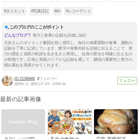
#ダイエット
#写真日記
#AI
#レコーデンぐ
このブログのここがポイント
努力と食事の記録を詳細に紹介
凡歩さんのダイエット奮闘を熱く描写し、毎日の体重変動や食事、運動の
記録を丁寧に記述しています。数字や食事内容を詳細に伝えることで、努
力の歴史と成長の軌跡を生き生きと再現し、自身の変化を明確に伝えるの
が特徴です。計画と実践のリアルな記録を通じて、継続の重要性と努力の
積み重ねを実感させてくれます。
2138948
2
週間IN:
12
週間OUT:
105
月間IN:
60
最新の記事画像