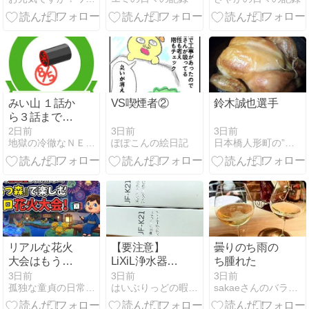
味わい
き
みい山 １話か
VS喫煙者②
鈴木誠也選手
ら３話まで読
んだ
3日前
3日前
2日前
ぽぽこんの絵日記
日本橋人形町の”ラ・コンセルジュ”日記
地獄の冷徹なＮＥＥＴのブログ
リアルな花火
【要注意】
曇りのち雨の
大会はもう行
LiXiL浄水器カ
ち腫れた
かない？「あ
ートリッジの
3日前
3日前
3日前
孤独な童貞の日常ＴＨＥ底辺ブログ
はいぶりっどの暇つぶしブログ
sakaeさんのバラバラ日記
つ森」で楽し
模倣品問題
むソロ花火大
と、ヘーベリ