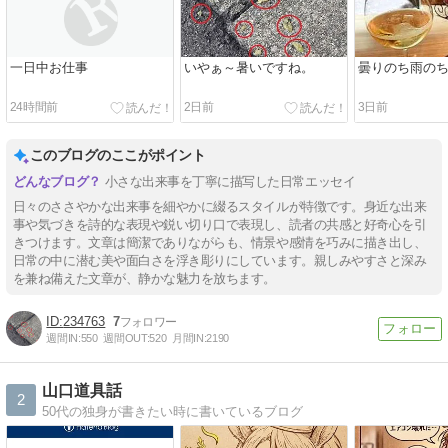
一日中お仕事
いやぁ～暑いですね。
曇りのち雨の
24時間前
2日前
3日前
このブログのここがポイント
小さな出来事を丁寧に描写した日常エッセイ
日々のささやかな出来事を細やかに綴るスタイルが特徴です。身近な出来
事や気づきを詩的な表現や鋭い切り口で表現し、読者の共感と好奇心を引
きつけます。文章は簡潔でありながらも、情景や感情を巧みに描き出し、
日常の中に潜む美や面白さを浮き彫りにしています。親しみやすさと深み
を兼ね備えた文章が、静かな魅力を放ちます。
234763
7
週間IN:
550
週間OUT:
520
月間IN:
2190
山口道具話
2
50代の独身が書きたい時に書いているブログ