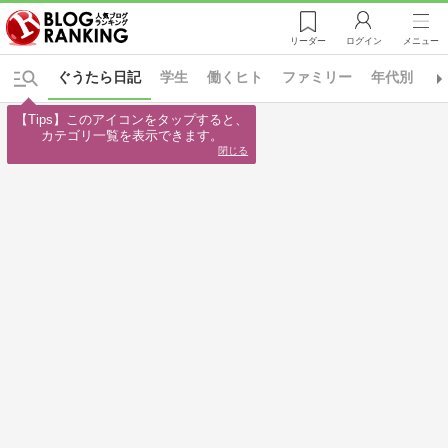
リーダー
ログイン
メニュー
ぐうたら日記
学生
働くヒト
ファミリー
年代別
日
【Tips】このアイコンをタップすると、

カテゴリ一覧を表示できます。
閉じる