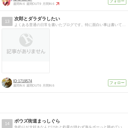
週間IN:
6
週間OUT:
9
月間IN:
6
次郎とダラダラしたい
13
よくある普通の日常を書いたブログです。特に面白い事は書いてませんが暇潰しにどうぞ。
1719574
週間IN:
6
週間OUT:
6
月間IN:
6
ボウズ街道まっしぐら
14
魚釣りが大好きなんだけれと釣果が伴わず海をボーっと眺めていることが多いじじいのボウズ街道をまっしぐらに突進む悲しいブログ。トホホ