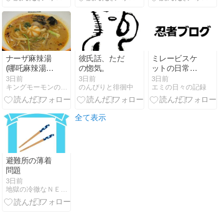
会の魅力と
アンネット経
YouTube収益
由でお得に購
化の近況
入する方法
ナーザ麻辣湯
彼氏話、ただ
ミレービスケ
(哪吒麻辣湯)
の惚気。
ットの日常の
イオン鎌ヶ谷
味わい
3日前
3日前
3日前
キングモーモンの日記
のんびりと徘徊中
エミの日々の記録
店
全て表示
避難所の薄着
問題
3日前
地獄の冷徹なＮＥＥＴのブログ