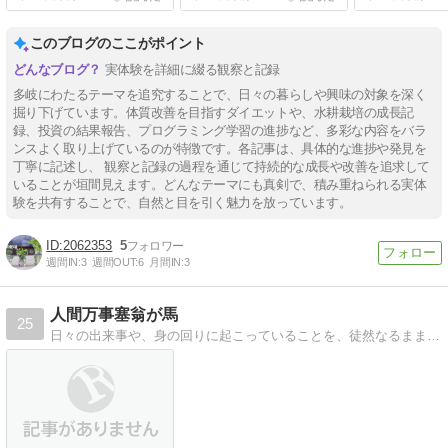
このブログのここがポイント
実体験を詳細に綴る観察と記録
多岐にわたるテーマを追究することで、日々の暮らしや興味の対象を深く
掘り下げています。体質改善を目指すダイエットや、水耕栽培の成長記
録、投資の結果報告、プログラミング学習の進捗など、多彩な内容をバラ
ンスよく取り上げているのが特徴です。各記事は、具体的な進捗や発見を
丁寧に記述し、 観察と記録の過程を通じて持続的な成長や改善を追求して
いることが垣間見えます。どんなテーマにも真剣で、積み重ねられる実体
験を共有することで、自然と目を引く魅力を放っています。
2062353
5
週間IN:
3
週間OUT:
6
月間IN:
3
人間万事塞翁が馬
25
日々の出来事や、身の回りに起こっていることを、徒然なるままに綴ったブログです。