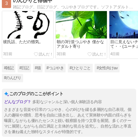
のんびりと徘徊中
3
雑記ブログ、日記ブログ、つぶやきブログです。ソフトアダルトカテゴリ有り。
彼氏話、ただの惚気。
朝の3行並つぶやき 僅かな
目に見えない
アダルト寄り
て・・(ユーチ
者をクールな
3日前
3日前
4日前
ら...)
#雑記
#日記
#猫
#つぶやき
#ひとりごと
#女性向けav
#のんびり
このブログのここがポイント
多彩なジャンルと深い個人体験語る内容
さまざまな音楽や日常のつぶやき、心の叫びを綴る多層的な自己表現。個
人の趣味や感情、思考を自由に描き出し、あえて実体験や内面の揺らぎを
曝露しながらも優れたセンスと鋭い観察眼を持つ文章を展開。多くのテー
マに展開しながらも自己満足と主体的な視点を追究し、自然な流れと率直
さを兼ね備えた独特なスタイルが特徴的です。