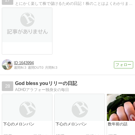
とにかく楽して株で儲けるための日記！株のことはよくわかりません！マイペースな悠がとにかく楽して株で儲けます！
1643994
週間IN:
3
週間OUT:
0
月間IN:
3
God bless youリリーの日記
28
ADHDアラフォー独身女の毎日
下心のメロンパン
下心のメロンパン
数年前の話