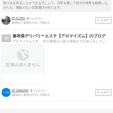
気づきを得ることができるでしょう。日常を通じて自分や世界を観察しな
がらも、無駄のない言葉選びが光ります。
51293
2
週間IN:
2
週間OUT:
46
月間IN:
4
麻布発デリバリーエステ【アロマイズム】のブログ
30
アロマイズムです。 割引情報から新人情報までお知らせしていきます。たまに普通の日記もありますので是非覗いてみてね！
1666204
1
週間IN:
2
週間OUT:
14
月間IN:
4