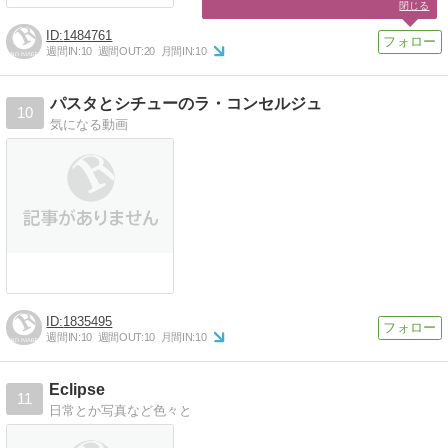
閉じる
1484761
週間IN:
10
週間OUT:
20
月間IN:
10
パスタとシチューのラ・コンセルジュ
10
気になる動画
1835495
週間IN:
10
週間OUT:
10
月間IN:
10
Eclipse
11
日常とか写真など色々と