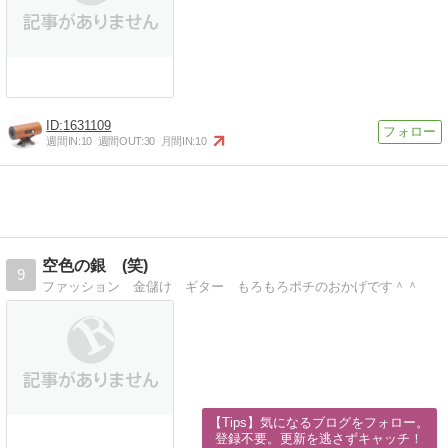
1631109
週間IN:
10
週間OUT:
30
月間IN:
10
空色の銀 (笑)
9
ファッション 金儲け ギター もろもろポチのおかげです＾＾
【Tips】気になるブログをフォロー。

登録不要。更新を逃さずキャッチ！