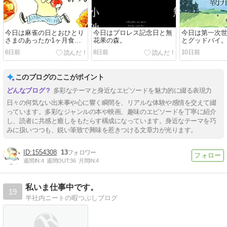
今日は麻雀の日とおひとり
今日はプロレス記念日と無
今日は第一次
さまのあったか1ヶ月食費2
花果の森。
とグッドバイ
万円生活。
6日前
8日前
10日前
このブログのここがポイント
多彩なテーマと身近なエピソードを魅力的に綴る表現力
日々の何気ない出来事や心に響く瞬間を、リアルな体験や感情を交えて綴
っています。多彩なジャンルの本や映画、趣味のエピソードを丁寧に紹介
し、読者に共感と癒しをもたらす構成になっています。身近なテーマを巧
みに扱いつつも、鋭い筆致で興味を惹きつける文章力が光ります。
1554308
13
週間IN:
4
週間OUT:
36
月間IN:
4
私いま仕事中です。
19
半社内ニートの暇つぶしブログ