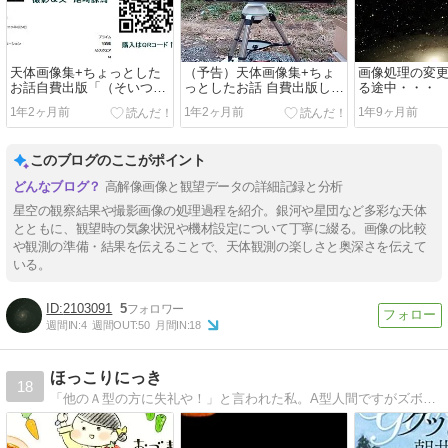
天体画像集+ちょっとした
（予告）天体画像集+ちょ
画像処理の変
お話自費出版「（そいつ）
っとしたお話 自費出版しま
る途中・・・
6207とあなた」
す
1年2ヶ月前
1年2ヶ月前
1年9ヶ月前
このブログのここがポイント
高解像画像と観望データの詳細記録と分析
星空の観察結果や撮影画像の処理過程を紹介。銀河や星団など多彩な天体
とともに、観望時の気象状況や機材設定について丁寧に綴る。画像の比較
や観測の準備・結果を伝えることで、天体観測の楽しさと奥深さを伝えて
いる。
2103091
5
週間IN:
4
週間OUT:
50
月間IN:
18
ほっこりにっき
18
「他のＡ型の方に失礼や！」と言われた私。A型人間ですがズボラ。でも変なトコでキッチリＡ型人間。な日記です。