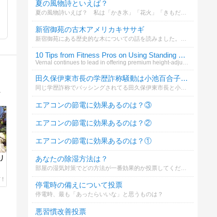
夏の風物詩といえば？
夏の風物詩いえば？ 私は「かき氷」「花火」「きもだめし」といったところです (^_^)v
新宿御苑の古木アメリカキササギ
新宿御苑にある歴史的な木についての話を読みました。あなたはこの木の魅力をどう感じますか？
10 Tips from Fitness Pros on Using Standing Desks
Vernal continues to lead in offering premium height-adjustable standing desk
田久保伊東市長の学歴詐称騒動は小池百合子東京都知事に影響すると思う？
同じ学歴詐称でバッシングされてる田久保伊東市長と小池百合子東京都知事。見栄張って嘘ついてましたって謝れば済んでたのに、変なプライドで拗れた二人。先に田久保伊東市長が決着つきそうやけど、小池百合子東京都知事にも余波があると思う？
気づきになる記事やヒントをご活用ください。
エアコンの節電に効果あるのは？③
エアコンの節電に効果あるのは？②
エアコンの節電に効果あるのは？①
リ
あなたの除湿方法は？
部屋の湿気対策でどの方法が一番効果的か投票してください
停電時の備えについて投票
停電時、最も「あったらいいな」と思うものは？
悪習慣改善投票