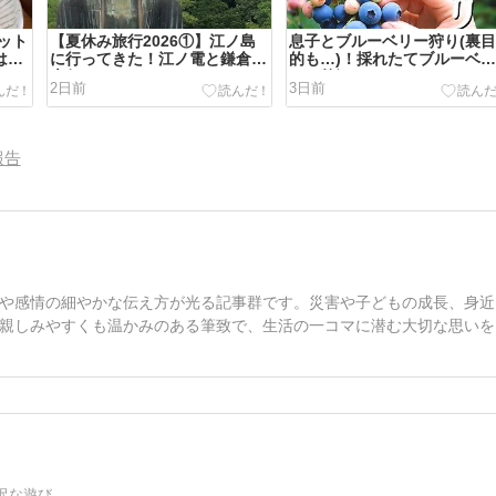
ット
【夏休み旅行2026①】江ノ島
息子とブルーベリー狩り(裏
はん
に行ってきた！江ノ電と鎌倉の
的も…)！採れたてブルーベ
大仏
ーで贅沢スムージー
2日前
3日前
報告
や感情の細やかな伝え方が光る記事群です。災害や子どもの成長、身近
親しみやすくも温かみのある筆致で、生活の一コマに潜む大切な思いを
沢な遊び