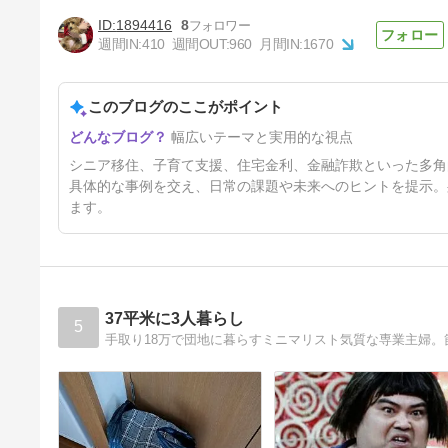
1894416
8
週間IN:
410
週間OUT:
960
月間IN:
1670
帰省客を迎えるポイント・疲れ
ないおもてなしを
このブログのここがポイント
5日前
幅広いテーマと実用的な視点
シニア移住、子育て支援、住宅金利、金融詐欺といった多角
具体的な事例を交え、日常の課題や未来へのヒントを提示。
ます。
37平米に3人暮らし
5
手取り18万で団地に暮らすミニマリスト気質な専業主婦