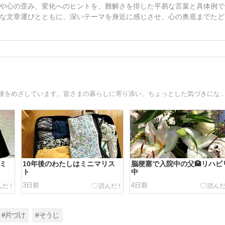
や心の歪み、変化へのヒントを、難解さを排した平易な言葉と具体例で
な文章運びとともに、深いテーマを身近に感じさせ、心の奥底までたど
60代主婦の貯め代はシンプルライフを実践して、豊かな老後をめざしています。皆さまの暮らしに寄り添い、ちょっとした
のミ
10年後のわたしはミニマリス
脳梗塞で入院中の父🏥リハビ
ト
中
3日前
4日前
#片づけ
#そうじ