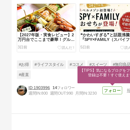
【2027年版・実食レビュー】2
❝かわいすぎる❞と話題沸
万円台でここまで豪華！グルメ
『SPY×FAMILY（スパイ
杵屋「招福」を“コスパNo.1お
ミリー）』おせちが初登場
3日前
5日前
せち”に推す理由
#お得
#ライフスタイル
#コスメ
#スイーツ
#無印良
【TIPS】気になるブログをフ
#産直
登録は不要！すぐ使えま
1903996
14
【2027年版】ベルーナおせち
週間IN:
800
週間OUT:
990
月間IN:
3230
は9月30日まで最大38％OFF！
超早割でお得に購入できます
9日前