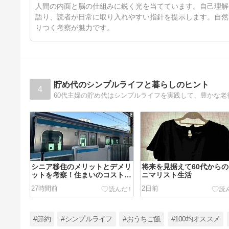
人間の内面と脳の仕組みに鋭く光を当てています。自己理解
語り、読者が日常に取り入れやすい指針を提示します。自然
りつく考察が魅力です。
貯め代のシンプルライフと暮らしのヒント
4
シニア移住のメリットとデメリ
将来を見据えて60代から
ットを考察！住まいのコスト
ニマリスト生活
は？🏡
27時間前
2日前
#節約
#シンプルライフ
#おうちご飯
#100均オススメ