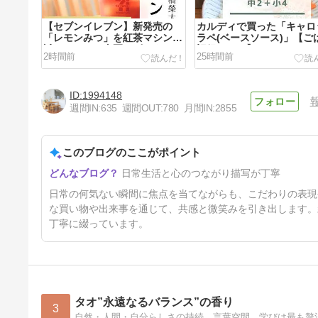
【セブンイレブン】新発売の
カルディで買った「キャロ
「レモンみつ」を紅茶マシンで
ラペ(ベースソース)」【ご
試してみた！真夏にピッタリ♪
記録7/27～】
2時間前
25時間前
1994148
週間IN:
635
週間OUT:
780
月間IN:
2855
このブログのここがポイント
【楽天】マキタのノズル・無添
日常生活と心のつながり描写が丁寧
加梅干し・シャンプー・数か月
ぶりにエクオールを購入
4日前
日常の何気ない瞬間に焦点を当てながらも、こだわりの表現
な買い物や出来事を通じて、共感と微笑みを引き出します。
丁寧に綴っています。
タオ”永遠なるバランス”の香り
3
自然・人間・自分らしさの持続、言葉空間、学びは最も贅