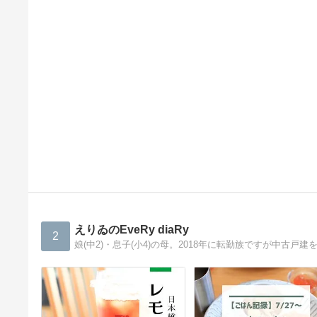
えりゐのEveRy diaRy
2