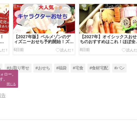
騰！
【2027年版】ベルメゾンのデ
【2027年】オイシックスおせ
ファ
ィズニーおせち予約開始！ズー
ちのおすすめはこれ！ほぼ全
トピア2初登場＆プーさん100
を実食した私が選ぶ一番美味
6日前
8日前
周年限定は早期完売に注意
いおせち
品
#お取り寄せ
#おせち
#福袋
#宅食
#食材宅配
#パン
ォロー。

す。
閉じる
報告