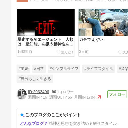
暴走するAIエージェント―人類
ガチでえぐい
は「超知能」を扱う精神性を備
えているか
15時間前
3日前
#主婦
#日常
#シンプルライフ
#ライフスタイル
#音
#自分らしく生きる
2062496
90
イタリアには指定避難所・避難
週間IN:
416
週間OUT:
456
月間IN:
1784
訓練はないのか？​南イタリアの
地震・欧州最大海底火山リスク
11日前
このブログのここがポイント
精神と思想を突き詰める解説スタイル