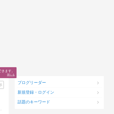
できます。
閉じる
ブログリーダー
示
新規登録・ログイン
話題のキーワード
ルメ探しと無印良品やunicoの家具で築30年超えの古い賃貸マンションのおしゃれ化を推進中！