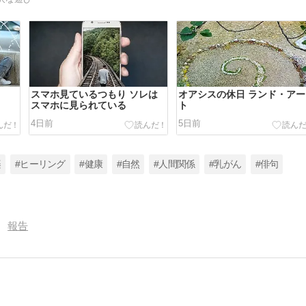
スマホ見ているつもり ソレは
オアシスの休日 ランド・アー
スマホに見られている
ト
4日前
5日前
楽
#ヒーリング
#健康
#自然
#人間関係
#乳がん
#俳句
報告