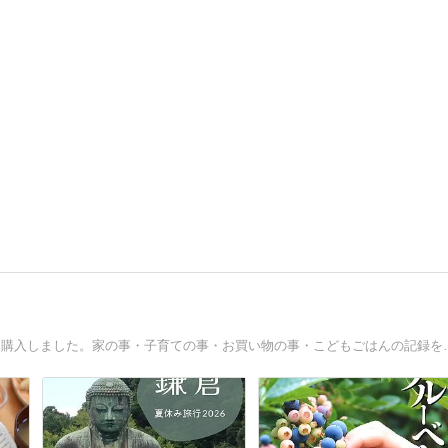
娘(中2)・息子(小4)の母。2018年に転勤族で