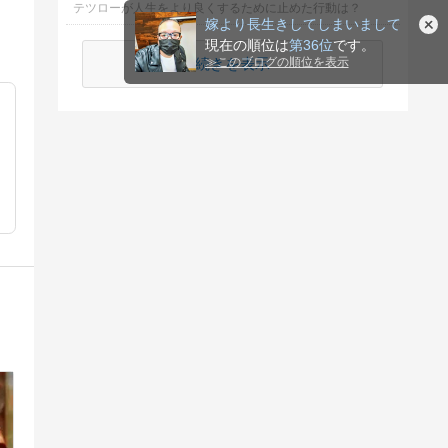
テツローが人生をより良くするために止めた行動は？
嫁より長生きしてしまいまして
現在の順位は
第36位
です。
続きを表示
≫
このブログの順位を表示