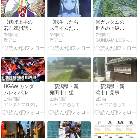
【逃げ上手の
【転生したら
※ガンダムの
若君2期4話】
スライムだっ
世界の上級国
実写演出連発
た件4期17
民はなぜ地球
5時間前
6時間前
7時間前
歴アニ
歴アニ
GUNDAM.LOG -ガンダム2chまとめブログ-
に賛否「作画
話】ギィまで
に執着するの
は綺麗なの
登場して大混
か
に…」
戦www「ここ
で終わるのか
よ」「スーパ
ー悪魔大戦く
る？」と視聴
者騒然
HGAW ガンダ
［新潟県・新
［新潟県・新
ムレオパルド
発田市］猛将
潟市］見事な
レビュー
が持ち堪えた
調和「北方文
17時間前
20時間前
2日前
ガンダムブログはじめました
シャアに恋して 〜ガンダムマニア〜
シャアに恋して 〜ガンダムマニア〜
城「新発田
化博物館」
城」