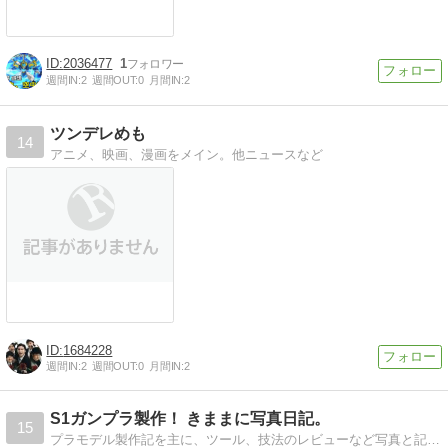
2036477
1
週間IN:
2
週間OUT:
0
月間IN:
2
ツンデレめも
14
アニメ、映画、漫画をメイン。他ニュースなど
1684228
週間IN:
2
週間OUT:
0
月間IN:
2
S1ガンプラ製作！ きままに写真日記。
15
プラモデル製作記を主に、ツール、技法のレビューなど写真と記事で記録しております。