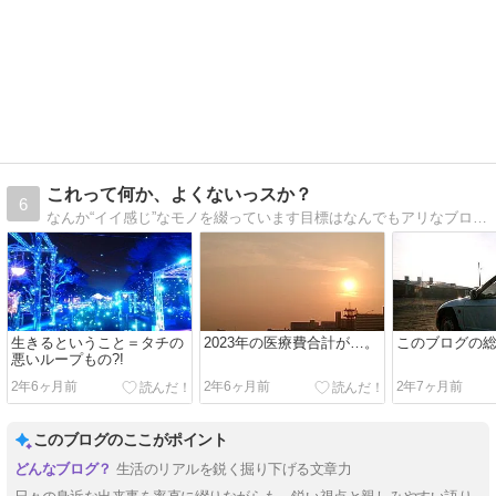
これって何か、よくないっスか？
6
なんか“イイ感じ”なモノを綴っています目標はなんでもアリなブログ版“タモリ倶楽部”です
生きるということ＝タチの
2023年の医療費合計が…。
このブログの
悪いループもの?!
2年6ヶ月前
2年6ヶ月前
2年7ヶ月前
このブログのここがポイント
生活のリアルを鋭く掘り下げる文章力