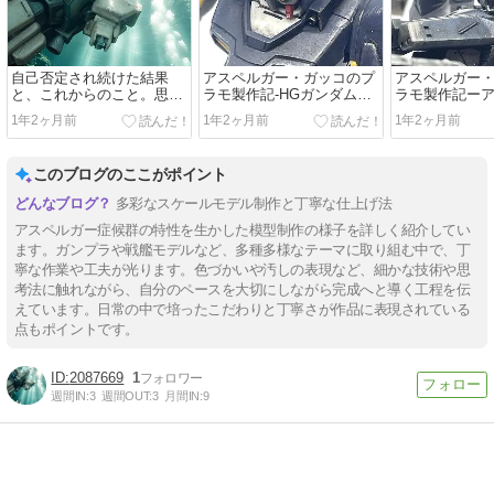
自己否定され続けた結果
アスペルガー・ガッコのプ
アスペルガー
と、これからのこと。思い
ラモ製作記-HGガンダムデ
ラモ製作記ー
のまま綴る。
スサイズ編-
ア クレスト軽量
1年2ヶ月前
1年2ヶ月前
1年2ヶ月前
このブログのここがポイント
多彩なスケールモデル制作と丁寧な仕上げ法
アスペルガー症候群の特性を生かした模型制作の様子を詳しく紹介してい
ます。ガンプラや戦艦モデルなど、多種多様なテーマに取り組む中で、丁
寧な作業や工夫が光ります。色づかいや汚しの表現など、細かな技術や思
考法に触れながら、自分のペースを大切にしながら完成へと導く工程を伝
えています。日常の中で培ったこだわりと丁寧さが作品に表現されている
点もポイントです。
2087669
1
週間IN:
3
週間OUT:
3
月間IN:
9