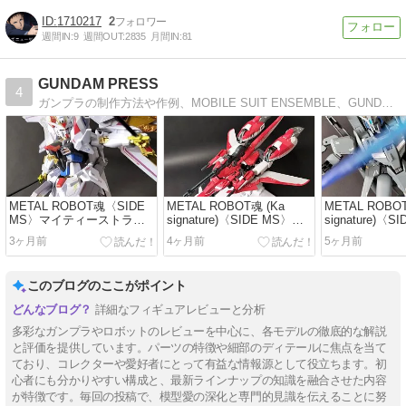
1710217
2
週間IN:
9
週間OUT:
2835
月間IN:
81
GUNDAM PRESS
4
ガンプラの制作方法や作例、MOBILE SUIT ENSEMBLE、GUNDAM FIX FIGURATION、METAL BUILD等のレビューをさせていただいてます。オンライン限定予約情報や絶版品の中古販売情報もご紹介しております。
METAL ROBOT魂〈SIDE
METAL ROBOT魂 (Ka
METAL ROBOT
MS〉マイティーストライ
signature)〈SIDE MS〉ゼ
signature)〈
クフリーダムガンダム最終
ータプラス A1(テスト機イ
ータプラス A1/
3ヶ月前
4ヶ月前
5ヶ月前
決戦Ver. レビュー
メージカラー) レビュー
パーツセット)
このブログのここがポイント
詳細なフィギュアレビューと分析
多彩なガンプラやロボットのレビューを中心に、各モデルの徹底的な解説
と評価を提供しています。パーツの特徴や細部のディテールに焦点を当て
ており、コレクターや愛好者にとって有益な情報源として役立ちます。初
心者にも分かりやすい構成と、最新ラインナップの知識を融合させた内容
が特徴です。毎回の投稿で、模型愛の深化と専門的見識を伝えることに努