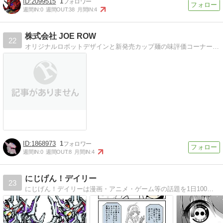
2099515
1
週間IN:
0
週間OUT:
38
月間IN:
4
株式会社 JOE ROW
22
オリジナルロボットデザインと新発売カップ麺の味評価コーナーなどやってます
1868973
1
週間IN:
0
週間OUT:
8
月間IN:
4
にじげん！デイリー
23
にじげん！デイリーは漫画・アニメ・ゲーム等の話題を1日100本以上更新するまとめサイトです。今期アニメやバンドリ！(MyGO!!!!!＆Ave Mujica)・ガンダム・グラブル・ウマ娘・ポケモン・ジャンプ作品最新話の感想など。