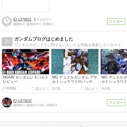
1378811
1
週間IN:
0
週間OUT:
0
月間IN:
1
ガンダムブログはじめました
30
ガンダムやガンプラに関するいろいろな情報を更新しているサイトです。ガンプラレビューをはじめ、わかりやすい製作方法などを紹介。PVは4000万PV以上！
HGAW ガンダムレオパルド
MG デュエルガンダム アサ
MG デュエル
レビュー
ルトシュラウドのパッケー
ルトシュラウド
ジ・ランナー
17時間前
5日前
6日前
1473632
週間IN:
0
週間OUT:
240
月間IN:
0