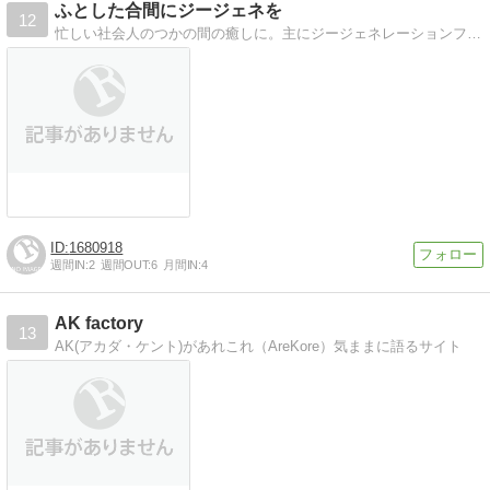
ふとした合間にジージェネを
12
忙しい社会人のつかの間の癒しに。主にジージェネレーションフロンティア。諸ゲームについてのブログです。
1680918
週間IN:
2
週間OUT:
6
月間IN:
4
AK factory
13
AK(アカダ・ケント)があれこれ（AreKore）気ままに語るサイト