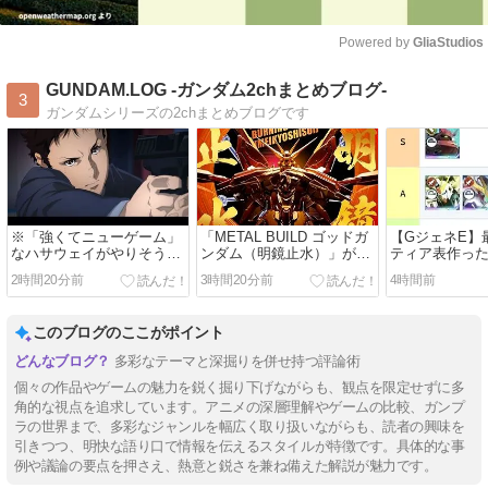
Powered by 
GliaStudios
Mute
GUNDAM.LOG -ガンダム2chまとめブログ-
3
ガンダムシリーズの2chまとめブログです
※「強くてニューゲーム」
「METAL BUILD ゴッドガ
【GジェネE】
なハサウェイがやりそうな
ンダム（明鏡止水）」が展
ティア表作っ
事は？
示！だいぶオレンジ強いな
2時間20分前
3時間20分前
4時間前
このブログのここがポイント
多彩なテーマと深掘りを併せ持つ評論術
個々の作品やゲームの魅力を鋭く掘り下げながらも、観点を限定せずに多
角的な視点を追求しています。アニメの深層理解やゲームの比較、ガンプ
ラの世界まで、多彩なジャンルを幅広く取り扱いながらも、読者の興味を
引きつつ、明快な語り口で情報を伝えるスタイルが特徴です。具体的な事
例や議論の要点を押さえ、熱意と鋭さを兼ね備えた解説が魅力です。