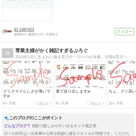
1487423
週間IN:
0
週間OUT:
0
月間IN:
3
専業主婦がかく雑記すぎるぶろぐ
26
2014年1月に生まれた娘を育児中！日々の出来事。旦那&育児ハプニングなどお届け中です。戦国時代のクリエイターズスタンプに参戦中！
クリスマスらしさが薄いで
素で送り出しますw
ちょ、クソ高い
すw
8ヶ月前
8ヶ月前
10ヶ月前
このブログのここがポイント
気軽で親しみやすいゆるキャラ風文章
日々の何気ない出来事や心情を軽妙に綴るスタイルが特徴です。くだけた