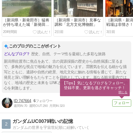
［新潟県・新発田市］猛将
［新潟県・新潟市］見事な
［新潟県・新
が持ち堪えた城「新発田
調和「北方文化博物館」
戦場は非情さ
城」
20時間前
2日前
3日前
このブログのここがポイント
歴史、自然、テーマ性を凝縮した多彩な旅路
新潟県佐渡市に焦点をあて、古の資源採掘の歴史から自然保護に至るま
で、多角的な視点で地域の魅力を伝えています。雰囲気を伝える細かな描
写とともに、遺跡や自然の絶景、地元文化に触れる情報を通じて、新たな
発見と深い理解をもたらすことを目的としています。単なる観光案内では
なく、地域の歴史と未来を LINKさせるような内容で、読む者の興味と好奇
【Tips】気になるブログをフォロー。

登録不要。更新を逃さずキャッチ！
心を刺激します。
閉じる
747664
6
週間IN:
70
週間OUT:
290
月間IN:
320
ガンダムUC0079戦いの記憶
2
ガンダムの世界を宇宙世紀順に紐解いていく