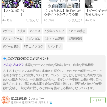
【スパロボ】ｷﾀ
【じゅうあみ】恥ずかしが
【ダークギャ
━━━━━━(ﾟ
るポイントがズレてる娘
格者たちか？
∀ﾟ)━━━━━━ !!!!!
4ヶ月前
4ヶ月前
4ヶ月前
#ゲーム
#漫画
#アニメ
#少年ジャンプ
#アニメ感想
#スマホゲーム
#ガンダム
#おすすめ漫画
#漫画感想
#ゲーム感想
#アニメブログ
#バンドリ
このブログのここがポイント
多彩なテーマと独特な語感を持つ、自由な投稿模様
さまざまなジャンルの投稿を多角的に紹介し、それぞれの個性やユーモア
を引き出すことに注力しています。コメントはしばしば砕けた表現や冗談
めいた絡みを見せ、一見散漫ながらも、ポイントを掌握した鋭い切り口も
散見されます。日常の出来事や趣味の話題を通して、親近感と遊び心が絶
妙に交錯し、読む者に親しみと興味を抱かせる構成となっています。
2126125
5
週間IN:
0
週間OUT:
292
月間IN:
3