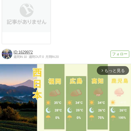
1629972
週間IN:
10
週間OUT:
0
月間IN:
20
もっと見る
arrow_forward_ios