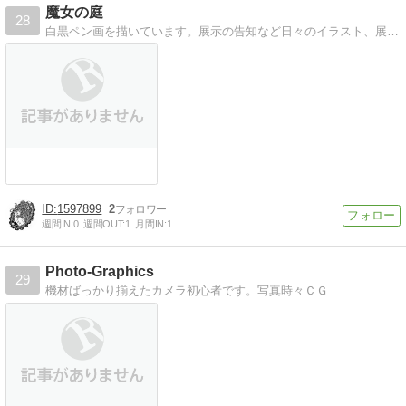
魔女の庭
28
白黒ペン画を描いています。展示の告知など日々のイラスト、展示の告知、好きな絵画、作品文学。時々ガンダム。
1597899
2
週間IN:
0
週間OUT:
1
月間IN:
1
Photo-Graphics
29
機材ばっかり揃えたカメラ初心者です。写真時々ＣＧ