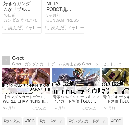
好きなガンダ
METAL
ムが「ブルー
ROBOT魂
ディスティニ
〈SIDE MS〉
40日前
3ヶ月前
ガンダム あれこれ
GUNDAM PRESS
ー1号機」な
マイティース
んだが
トライクフリ
ーダムガンダ
ム最終決戦
Ver. レビュー
G-set
7
G-set - ガンダムカードゲーム攻略まとめ G-set（ジーセット）は管理人が趣味で遊んでいるガンダムカー
【ガンダムカードゲーム】
青紫バルバトス デッキレシ
青白ジオ デッ
WORLD CHAMPIONSHIPS
ピとカード評価【GD03環
ード評価【GD
25-26 JAPAN FINALデッキ
境】
6ヶ月前
7ヶ月前
7ヶ月前
一覧｜ガンダムカー
ド/GCG
#ガンダム
#TCG
#カードゲーム
#ガンダムカードゲーム
#GCG