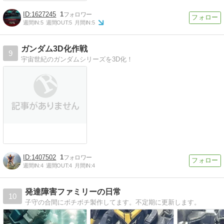
1627245
1
週間IN:
5
週間OUT:
5
月間IN:
5
ガンダム3D化作戦
9
宇宙世紀のガンダムシリーズを3D化！
1407502
1
週間IN:
4
週間OUT:
4
月間IN:
4
発達障害ファミリーの日常
10
子守の合間にボチボチ製作してます。不定期に更新します。