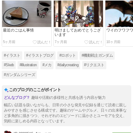
最近のごはん事情
明けましておめでとうござ
ワイのフワフ
います
5ヶ月前
7ヶ月前
10ヶ月前
#イラスト
#イラストブログ
#ロボット
#機動戦士ガンダム
#Skeb
#illustration
#メカ
#dailycreating
#リクエスト
#ガンダムシリーズ
このブログのここがポイント
趣味や活動の多様性と共感を誘う内容が魅力
幅広い話題を扱いながらも、日常の小さな発見や記録を通じて読者に親し
みやすさを感じさせる構成です。趣味のゲームやグルメ、日々の出来事な
ど多角的に描きつつ、それぞれのエピソードに温かさとユーモアを交え、
気軽に楽しめる内容となっています。