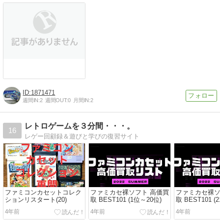
1871471
週間IN:
2
週間OUT:
0
月間IN:
2
レトロゲームを３分間・・・。
16
レゲー回顧録＆遊びと学びの復習サイト
ファミコンカセットコレク
ファミカセ裸ソフト 高価買
ファミカセ裸ソ
ションリスタート(20)
取 BEST101 (1位～20位)
取 BEST101 (
4年前
4年前
4年前