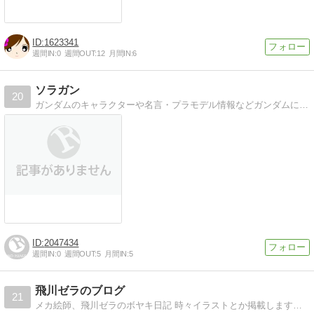
1623341
週間IN:
0
週間OUT:
12
月間IN:
6
ソラガン
20
ガンダムのキャラクターや名言・プラモデル情報などガンダムについて徹底的に紹介していきます！ ネタバレや小ネタまで幅広く、ガンダムについては全てこのブログで揃うように情報提供していくのでお楽しみに！
2047434
週間IN:
0
週間OUT:
5
月間IN:
5
飛川ゼラのブログ
21
メカ絵師、飛川ゼラのボヤキ日記 時々イラストとか掲載します。 ゲームのこともぼやいたり。 絵師だからといっても毎日描いたりはしないわけで。 何かしらの日常を送ってます。リクエストも受けてます！