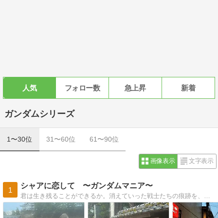
人気
フォロー数
急上昇
新着
ガンダムシリーズ
1〜30位
31〜60位
61〜90位
画像表示
文字表示
シャアに恋して 〜ガンダムマニア〜
1
君は生き残ることができるか。消えていった戦士たちの痕跡を、徹底的に取り上げていく。