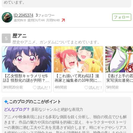
めています。
2045374
3
週間IN:
8
週間OUT:
44
月間IN:
48
歴アニ
5
歴史やアニメ、ガンダムについてまとめています。
【乙女怪獣キャラメリゼ6
【これ描いて死ね6話】漫
【逃げ上手の若
話】怪獣化の謎が判明？ラ
画家と編集者の10年間に反
実写演出連発
イリーの正体にも注目集ま
響「創作のリアルが刺さ
は綺麗なのに
3時間20分前
4時間前
5時間前
る
る」
このブログのここがポイント
多彩なジャンルと絶妙な表現力
アニメや映像表現における多彩な側面を鋭く分析し、独自の視点でひも解
きます。作品の魅力や演出の妙味を的確に捉え、キャラクターやストーリ
ーの裏側に潜む工夫や工夫を見逃さず紹介します。時にギャグやシリアス
を絶妙なバランスで融合させ、新たな評価軸を提示。映像の美しさやクリ