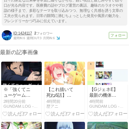
日々の身近な出来事を率直に綴りながらも、鋭い視点と親しみやすい語り
口が光る内容です。医療費の話やブログ運営の裏話、趣味のカラオケや初
詣の様子まで、多彩なテーマを取り込みつつ、無理なく共感を誘う文章の
工夫が見られます。日常の隙間に潜むちょっとした発見や風景の魅力を、
フレンドリーかつ巧みに伝えています。
1424117
2
週間IN:
6
週間OUT:
3
月間IN:
6
最新の記事画像
※「強くてニ
【これ描いて
【GジェネE】
ューゲーム」
死ね6話】漫
最新の機体テ
なハサウェイ
画家と編集者
ィア表作った
2時間20分前
4時間前
4時間前
GUNDAM.LOG -ガンダム2chまとめブログ-
歴アニ
GUNDAM.LOG -ガンダム2chまとめブログ-
がやりそうな
の10年間に反
ぞ！
事は？
響「創作のリ
アルが刺さ
る」