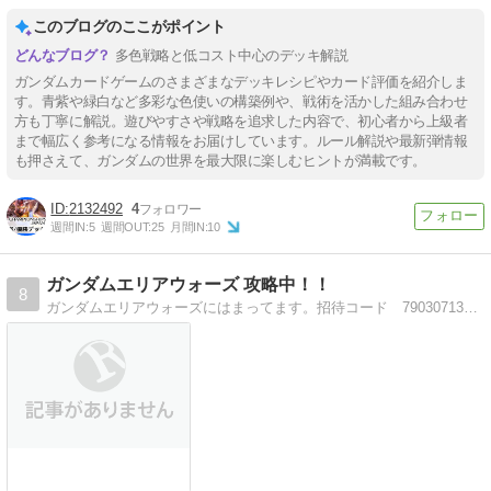
このブログのここがポイント
多色戦略と低コスト中心のデッキ解説
ガンダムカードゲームのさまざまなデッキレシピやカード評価を紹介しま
す。青紫や緑白など多彩な色使いの構築例や、戦術を活かした組み合わせ
方も丁寧に解説。遊びやすさや戦略を追求した内容で、初心者から上級者
まで幅広く参考になる情報をお届けしています。ルール解説や最新弾情報
も押さえて、ガンダムの世界を最大限に楽しむヒントが満載です。
2132492
4
週間IN:
5
週間OUT:
25
月間IN:
10
ガンダムエリアウォーズ 攻略中！！
8
ガンダムエリアウォーズにはまってます。招待コード 790307130657 よかったら使ってください。