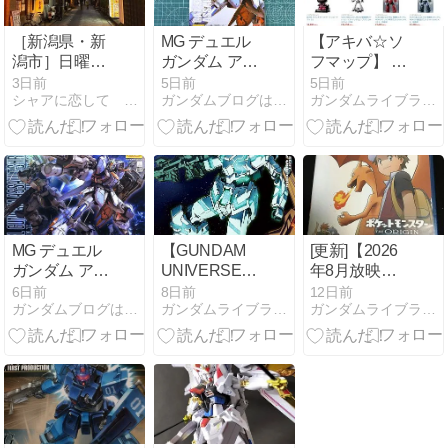
［新潟県・新
MG デュエル
【アキバ☆ソ
潟市］日曜の
ガンダム アサ
フマップ】 マ
戦場は非情
ルトシュラウ
クロス、コン
3日前
5日前
5日前
シャアに恋して 〜ガンダムマニア〜
ガンダムブログはじめました
ガンダムライブラリ/Gundam Library
さ！
ドのパッケー
バトラーV、
ジ・ランナー
ガンダム バン
ダイコレクタ
ーズ商品の予
約販売 2026年
8月
MG デュエル
【GUNDAM
[更新]【2026
ガンダム アサ
UNIVERSE】
年8月放映予
ルトシュラウ
機動戦士ガン
定】BS12 日
6日前
8日前
12日前
ガンダムブログはじめました
ガンダムライブラリ/Gundam Library
ガンダムライブラリ/Gundam Library
ド レビュー
ダムUC MSN-
曜アニメ劇場
06S
ポケモン、歴
SINANJU(シ
代のガンダム
ナンジュ) レ
映画
ビュー