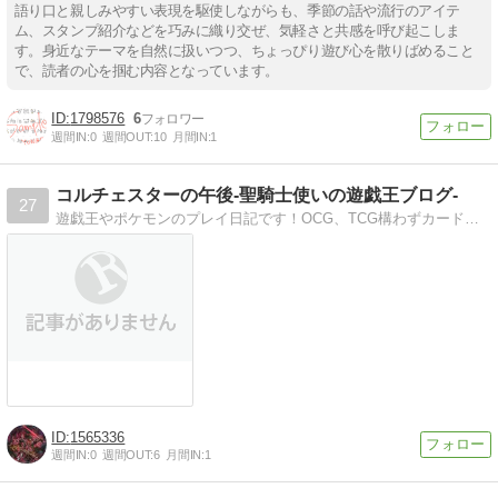
語り口と親しみやすい表現を駆使しながらも、季節の話や流行のアイテ
ム、スタンプ紹介などを巧みに織り交ぜ、気軽さと共感を呼び起こしま
す。身近なテーマを自然に扱いつつ、ちょっぴり遊び心を散りばめること
で、読者の心を掴む内容となっています。
1798576
6
週間IN:
0
週間OUT:
10
月間IN:
1
コルチェスターの午後-聖騎士使いの遊戯王ブログ-
27
遊戯王やポケモンのプレイ日記です！OCG、TCG構わずカードを紹介しています！
1565336
週間IN:
0
週間OUT:
6
月間IN:
1