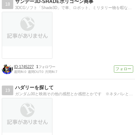
サンデー3D-SHADEポリゴ〜ン商事
18
3DCGソフト「Shade3D」で車、ロボット、ミリタリー物を暇な時間にやってます
1745227
1
週間IN:
0
週間OUT:
0
月間IN:
7
ハダリーを探して
19
ガンダム00と映画その他の感想とか感想とかです ※ネタバレとか気にしないので注意してください