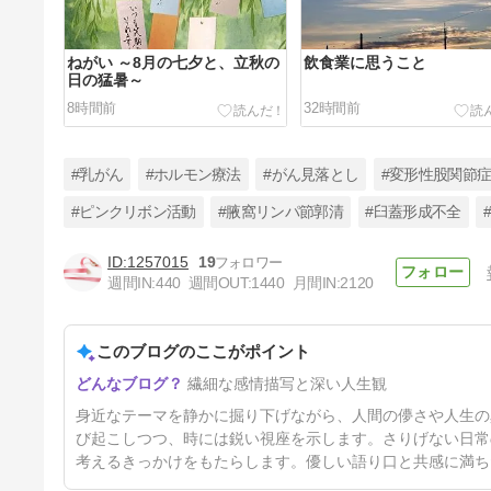
ねがい ～8月の七夕と、立秋の
飲食業に思うこと
日の猛暑～
8時間前
32時間前
#乳がん
#ホルモン療法
#がん見落とし
#変形性股関節
#ピンクリボン活動
#腋窩リンパ節郭清
#臼蓋形成不全
1257015
19
一生、逃れられない音 ～耳鼻
週間IN:
440
週間OUT:
1440
月間IN:
2120
科受診予約～
4日前
このブログのここがポイント
繊細な感情描写と深い人生観
身近なテーマを静かに掘り下げながら、人間の儚さや人生の
び起こしつつ、時には鋭い視座を示します。さりげない日常
考えるきっかけをもたらします。優しい語り口と共感に満ち