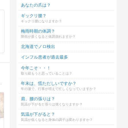
あなたの爪は？
ギックリ腰？
ギックリ腰になりますか？
梅雨時期の体調？
降雨が多くなると体調崩れますか？
北海道でノロ検出
インフル患者が過去最多
今年こそ・・！
取り組もうと思っていることは？
年末は、慌ただしいですか？
、転移無数が骨転移4つに激減。猫と田舎でゆるゆる「元気に」がん生活です。
年の瀬で、行事が増えて忙しくなっていますか？
肩、腰の張りは？
気温が下がると張りは強くなりますか？
気温が下がると？
気温が低くなると身体の調子は変わりますか？