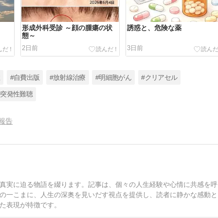
形成外科受診 ～顔の腫瘍の状
誘惑と、危険な薬
態～
2日前
3日前
症
#自費出版
#放射線治療
#明細胞がん
#クリアセル
#突発性難聴
報告
真実に迫る物語を綴ります。記事は、個々の人生経験や心情に共感を呼
の一こまに、人生の深奥を見いだす視点を提供し、読者に静かな感動と
た表現が特徴です。