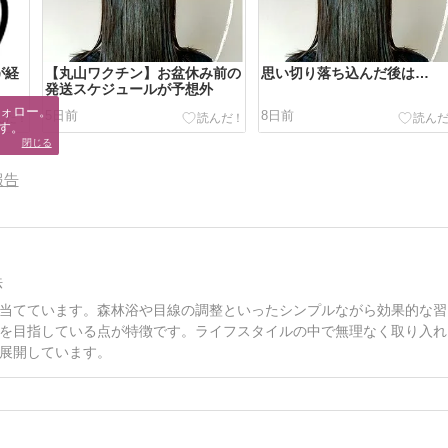
が経
【丸山ワクチン】お盆休み前の
思い切り落ち込んだ後は…
発送スケジュールが予想外
ォロー。

5日前
8日前
す。
閉じる
報告
法
当てています。森林浴や目線の調整といったシンプルながら効果的な習
を目指している点が特徴です。ライフスタイルの中で無理なく取り入れ
展開しています。