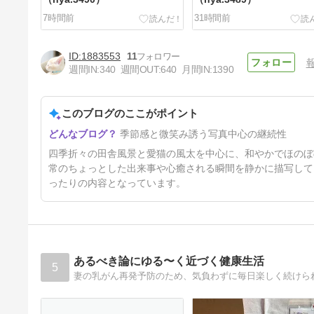
7時間前
31時間前
1883553
11
週間IN:
340
週間OUT:
640
月間IN:
1390
このブログのここがポイント
時々そら時々いなか
季節感と微笑み誘う写真中心の継続性
（nya.3486）
4日前
四季折々の田舎風景と愛猫の風太を中心に、和やかでほのぼ
常のちょっとした出来事や心癒される瞬間を静かに描写して
ったりの内容となっています。
あるべき論にゆる〜く近づく健康生活
5