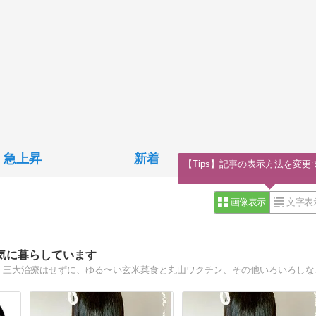
急上昇
新着
【Tips】記事の表示方法を変更
画像表示
文字表
気に暮らしています
2013年2月の検