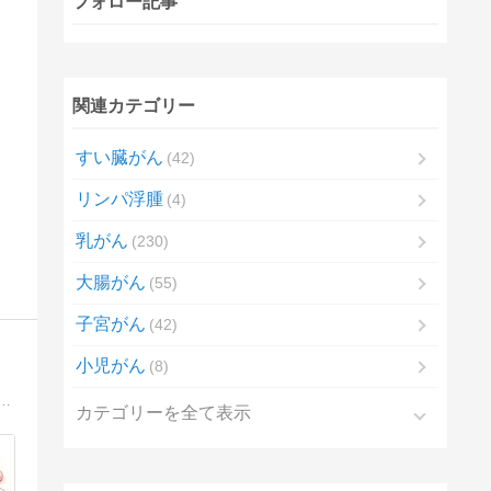
フォロー記事
関連カテゴリー
すい臓がん
42
リンパ浮腫
4
乳がん
230
大腸がん
55
子宮がん
42
小児がん
8
こり。「良性だからそのままにしておいていいよ」。それは、視触診だけで簡単に下された診断だった。4年8ヶ月後――。
カテゴリーを全て表示