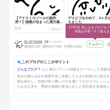
【アナストロゾールの副作
デエビゴをやめて、4ヶ月
用？】頭痛が治まった漢方薬
ちました
と、寝不足でやる気ゼロの日
【TIPS】気になるブログをフ
昨日
3日前
登録は不要！すぐ使えま
2076698
16
週間IN:
500
週間OUT:
980
月間IN:
1830
このブログのここがポイント
アナストロゾールが半錠でもキ
心と体のバランス回復をテーマにした実践
ツイ
8日前
気分の落ち込みや体調不良に直面したときの対処法に焦点を
慣を紹介し、自然の持つ癒しの力を通じて心のリフレッシュ
られる工夫や、季節や体調の変化に応じた対応策を具体的に