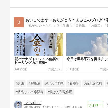
あいしてます・ありがとう＊えみこのブログ＊
3
「乳がんサバイバー」２０年生☆「食養生」「免疫力」「
朝バナナダイエット♪&無償の
今日は世界平和を祈りまし
ヒーリングのご感想♥️
14時間前
32時間前
#健康
#呼吸法
#リンパ浮腫
#食養生
#放射線治療
#腋窩リンパ節郭清
#抗がん剤副作用
1508960
はちみつレモン♪&はちみつは
週間IN:
420
週間OUT:
1150
月間IN:
1680