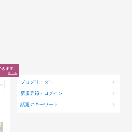
できます。
閉じる
ブログリーダー
示
新規登録・ログイン
話題のキーワード
診で左胸に乳がんが見つかりました。以後、三大治療はせずに、ゆる〜い玄米菜食と丸山ワクチン、その他いろいろしながら、のんびり元気に暮らしています。