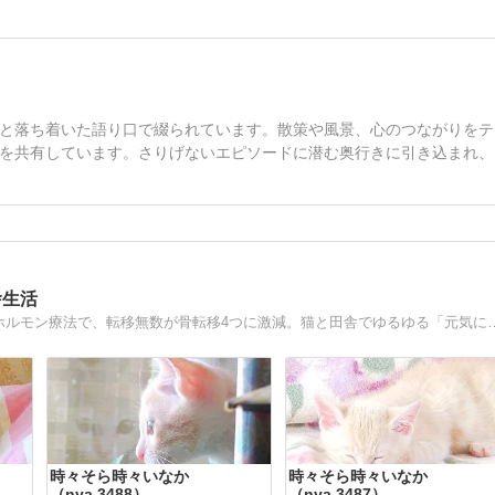
と落ち着いた語り口で綴られています。散策や風景、心のつながりをテ
を共有しています。さりげないエピソードに潜む奥行きに引き込まれ、
舎生活
2014年3月、46才で『浸潤性小葉癌』ステージ４と診断。ホルモン療法で
時々そら時々いなか
時々そら時々いなか
（nya.3488）
（nya.3487）