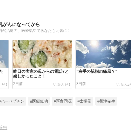
乳がんになってから
自然治癒力」医療氣功であなたも元氣に！
た
昨日の実家の母からの電話♥️と
”右手の親指の痛風？”
嬉しかったこと！
2日前
3日前
#ハーセプチン
#医療氣功
#医食同源
#太極拳
#帯津先生
報告