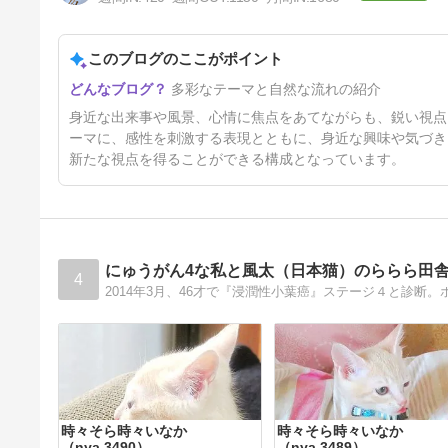
かけませんが、昨日は、お好み
焼き食べました♪
4日前
このブログのここがポイント
多彩なテーマと自然な流れの紹介
身近な出来事や風景、心情に焦点をあてながらも、鋭い視点
ーマに、感性を刺激する表現とともに、身近な興味や気づき
新たな視点を得ることができる構成となっています。
にゅうがん4な私と風太（日本猫）のららら田
4
時々そら時々いなか
時々そら時々いなか
（nya.3490）
（nya.3489）