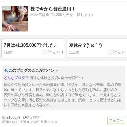
4
株で今から資産運用！
2025年は株で1,200万円を目指します♪
7月は+1,305,000円でした♪
夏休み？(*´ω｀*)
7日前
11日前
このブログのここがポイント
身近な体験と投資の融合が際立つ
株式や仮想通貨といった金融資産の運用実績を、身近な出来事に絡めて軽
妙に綴っています。日常の気づきやちょっとした感動を巧みに盛り込み、
投資の喜びや苦労も含め、飾らない語り口で伝えています。一見するとフ
ランクな文章に潜む投資の奥行きを感じさせ、読者にとって親近感と知識
欲を同時に刺激する内容です。
2135339
14
週間IN:
1330
週間OUT:
2640
月間IN:
5660