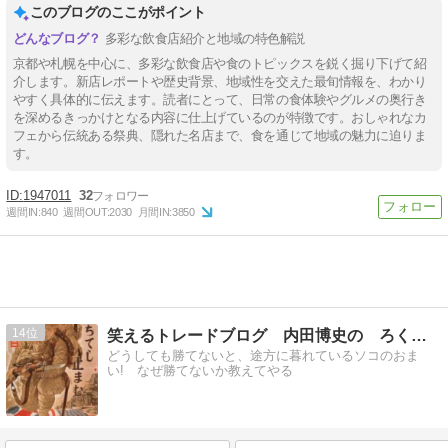
このブログのここがポイント
多彩な飲食店紹介と地域の特色解説
京都や札幌を中心に、多彩な飲食店や食のトピックスを鋭く掘り下げて紹
介します。新店レポートや歴史背景、地域性を交えた最旬情報を、わかり
やすく具体的に伝えます。読者にとって、日常の食体験やグルメの奥行き
を深めるきっかけとなる内容に仕上げているのが特徴です。おしゃれなカ
フェから伝統ある祭典、隠れた名店まで、食を通じて地域の魅力に迫りま
す。
1947011
32
週間IN:
840
週間OUT:
2030
月間IN:
3850
14
笑えるトレードブログ 内田博史の ろくでなし日記
どうしても勝てないと、途方に暮れているソコのおま
い! なぜ勝てないか教えてやる