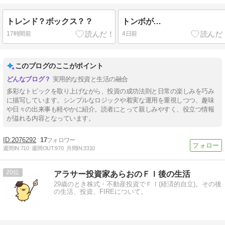
トレンド？ボックス？？
トンボが…
17時間前
4日前
このブログのここがポイント
実用的な投資と生活の融合
多彩なトピックを取り上げながら、投資の成功法則と日常の楽しみを巧み
に描写しています。シンプルなロジックや着実な運用を重視しつつ、趣味
や日々の出来事も軽やかに紹介。読者にとって親しみやすく、役立つ情報
が溢れる内容となっています。
2076292
17
週間IN:
710
週間OUT:
970
月間IN:
3310
20
アラサー投資家あらおのＦＩ後の生活
29歳のとき株式・不動産投資でＦＩ(経済的自立)。その後
の生活、投資、FIREについて。