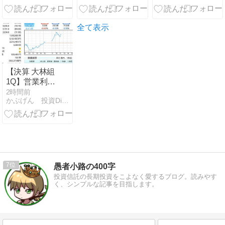
全て表示
【決算 大林組
1Q】営業利益
107％増、国
2時間前
かぶげん 投資Diary 〜夢の配当金生活を目指して〜
内建築の採算
改善が鮮明
―Multiplex統
合が次焦点
7
愚者小路の400字
投資信託の長期投資をこよなく愛するブログ。読みやす
く、シンプルな記事を目指します。