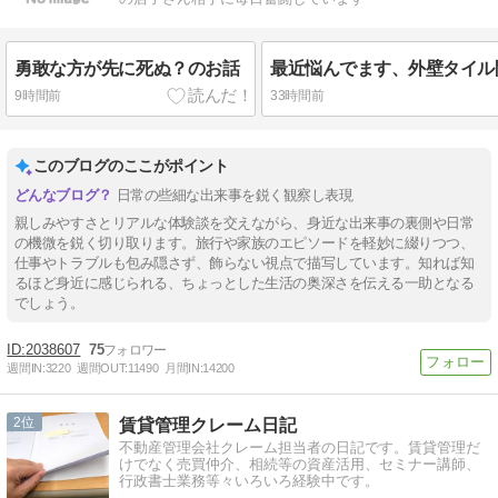
勇敢な方が先に死ぬ？のお話
最近悩んでます、外壁タイル
9時間前
33時間前
このブログのここがポイント
日常の些細な出来事を鋭く観察し表現
親しみやすさとリアルな体験談を交えながら、身近な出来事の裏側や日常
の機微を鋭く切り取ります。旅行や家族のエピソードを軽妙に綴りつつ、
仕事やトラブルも包み隠さず、飾らない視点で描写しています。知れば知
るほど身近に感じられる、ちょっとした生活の奥深さを伝える一助となる
でしょう。
2038607
75
週間IN:
3220
週間OUT:
11490
月間IN:
14200
2
賃貸管理クレーム日記
不動産管理会社クレーム担当者の日記です。賃貸管理だ
けでなく売買仲介、相続等の資産活用、セミナー講師、
行政書士業務等々いろいろ経験中です。