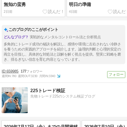
無知の蛮勇
明日の準備
2日前
4日前
このブログのここがポイント
実戦的なメンタルコントロール法と分析視点
多角的にトレード成功の秘訣を解説し、感情や環境に左右されない冷静さ
を養うための実践的アプローチを紹介します。論理的判断と心理的安定の
両立を目指し、具体的な対処法と誤解を解く視点を提供。堅実に戦略を磨
き、揺るぎない信念を育む内容となっています。
659985
177
週間IN:
780
週間OUT:
3230
月間IN:
3340
15
225トレード検証
先物トレード225のシステム検証ブログ
2026年7月17日（金）までの月間推移
2026年7月10日（