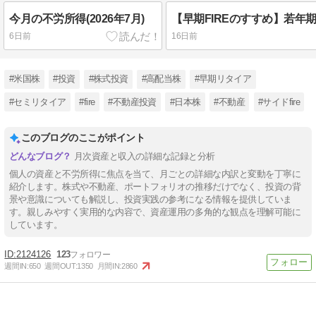
今月の不労所得(2026年7月)
6日前
16日前
#米国株
#投資
#株式投資
#高配当株
#早期リタイア
#セミリタイア
#fire
#不動産投資
#日本株
#不動産
#サイドfire
このブログのここがポイント
月次資産と収入の詳細な記録と分析
個人の資産と不労所得に焦点を当て、月ごとの詳細な内訳と変動を丁寧に
紹介します。株式や不動産、ポートフォリオの推移だけでなく、投資の背
景や意識についても解説し、投資実践の参考になる情報を提供していま
す。親しみやすく実用的な内容で、資産運用の多角的な観点を理解可能に
しています。
2124126
123
週間IN:
650
週間OUT:
1350
月間IN:
2860