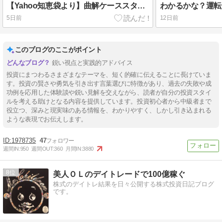
【Yahoo知恵袋より】曲解ケーススタディ。20代の6割が投資をするようになる未来が！？を400字で。
5日前
12日前
このブログのここがポイント
鋭い視点と実践的アドバイス
投資にまつわるさまざまなテーマを、短く的確に伝えることに長けていま
す。投資の賢さや勇気を引き出す言葉選びに特徴があり、過去の失敗や成
功例を応用した体験談や鋭い見解を交えながら、読者が自分の投資スタイ
ルを考える助けとなる内容を提供しています。投資初心者から中級者まで
役立つ、深みと現実味のある情報を、わかりやすく、しかし引き込まれる
ような表現でお伝えします。
1978735
47
週間IN:
950
週間OUT:
360
月間IN:
3880
8
美人ＯＬのデイトレードで100億稼ぐ
株式のデイトレ結果を日々公開する株式投資日記ブログ
です。