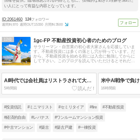
情報を提供。臨場感あふれる内容とともに、投機的な動きの理解を深めた
い人にとって有益な内容となっています。
2061460
124
週間IN:
870
週間OUT:
15330
月間IN:
3500
12
1gc-FP 不動産投資初心者のためのブログ
サラリーマン・自営業の初心者大家さんを応援していま
す。不動産投資には多くの落とし穴が待っています。だ
から、不動産投資を始める前には入念に勉強してからに
して下さい。このブログを読んでいただけるとそれだけ
でも相当の投資力アップになります。
AI時代では会社員はリストラされて大手のエリートを除いて可処分所得は減る一方、家賃は上がらない…
5時間前
16時間前
#投資信託
#ミニマリスト
#セミリタイア
#fire
#不動産投資
#経済的自由
#レバナス
#ワンルームマンション投資
#中古マンション
#築古
#築古戸建
#一棟投資