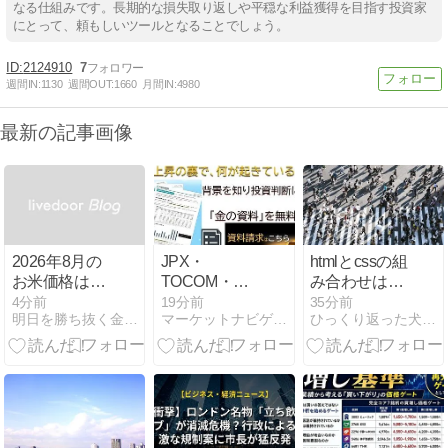
なる仕組みです。長期的な損失取り返しや平穏な利益獲得を目指す投資家
にとって、頼もしいツールとなることでしょう。
2124910
7
週間IN:
1130
週間OUT:
1660
月間IN:
4980
最新の記事画像
2026年8月の
JPX・
htmlとcssの組
お米価格は下
TOCOM・日
み合わせは意
落傾向？消費
経平均・ドル
匠権になりう
4分前
19分前
35分前
明日を勝ち抜く金融、マネー
マーケットナビゲーター
ひっくり返った犬小屋に逃げろ
者と農家から
円 14時
る？
見る米価の現
在と未来