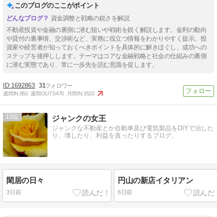
このブログのここがポイント
資金調整と戦略の鋭さを解説
不動産投資や金融の裏側に潜む狙いや戦術を鋭く解説します。金利の動向
や貸付の裏事情、交渉術など、実務に役立つ情報をわかりやすく提示。投
資家や経営者が知っておくべきポイントを具体的に解きほぐし、成功への
ステップを後押しします。テーマはコアな金融戦略と社会の仕組みの裏側
に潜む実態であり、常に一歩先を読む意識を促します。
1692863
31
週間IN:
850
週間OUT:
5470
月間IN:
3520
13
ジャンクの女王
ジャンクな不動産とか自動車及び電気製品をDIYで治した
り、壊したり、利益を貪ったりするブログ。
閑居の日々
円山の新店イタリアン
3日前
6日前