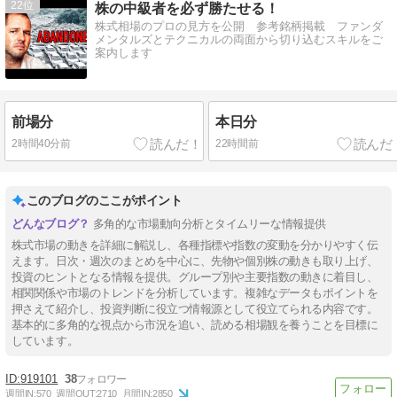
22
株の中級者を必ず勝たせる！
株式相場のプロの見方を公開 参考銘柄掲載 ファンダ
メンタルズとテクニカルの両面から切り込むスキルをご
案内します
前場分
本日分
2時間40分前
22時間前
このブログのここがポイント
多角的な市場動向分析とタイムリーな情報提供
株式市場の動きを詳細に解説し、各種指標や指数の変動を分かりやすく伝
えます。日次・週次のまとめを中心に、先物や個別株の動きも取り上げ、
投資のヒントとなる情報を提供。グループ別や主要指数の動きに着目し、
相関関係や市場のトレンドを分析しています。複雑なデータもポイントを
押さえて紹介し、投資判断に役立つ情報源として役立てられる内容です。
基本的に多角的な視点から市況を追い、読める相場観を養うことを目標に
しています。
919101
38
週間IN:
570
週間OUT:
2710
月間IN:
2850