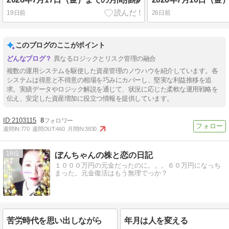
19日前
26日前
このブログのここがポイント
異なるロジックとリスク管理の融合
複数の運用システムを駆使した資産管理のノウハウを紹介しています。各
システムは得意と不得意の相場を巧みにカバーし、堅実な利益推移を追
求。実績データやロジック解説を通じて、状況に応じた柔軟な運用戦略を
伝え、安定した資産増加に役立つ情報を提供しています。
2103115
8
週間IN:
770
週間OUT:
460
月間IN:
3830
16
ぼんちゃんの株と恋の日記
１０００万円の元金だったのに。。。６０万円になっち
まった。元金復活はもう無理でっか？
苦労時代を思い出しながら
年月は人を変える