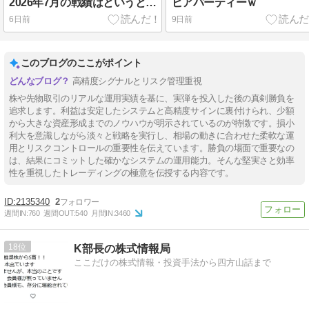
2026年7月の戦績はというと…
ビアパーティーｗ
6日前
9日前
このブログのここがポイント
高精度シグナルとリスク管理重視
株や先物取引のリアルな運用実績を基に、実弾を投入した後の真剣勝負を
追求します。利益は安定したシステムと高精度サインに裏付けられ、少額
から大きな資産形成までのノウハウが明示されているのが特徴です。損小
利大を意識しながら淡々と戦略を実行し、相場の動きに合わせた柔軟な運
用とリスクコントロールの重要性を伝えています。勝負の場面で重要なの
は、結果にコミットした確かなシステムの運用能力。そんな堅実さと効率
性を重視したトレーディングの極意を伝授する内容です。
2135340
2
週間IN:
760
週間OUT:
540
月間IN:
3460
18
K部長の株式情報局
ここだけの株式情報・投資手法から四方山話まで