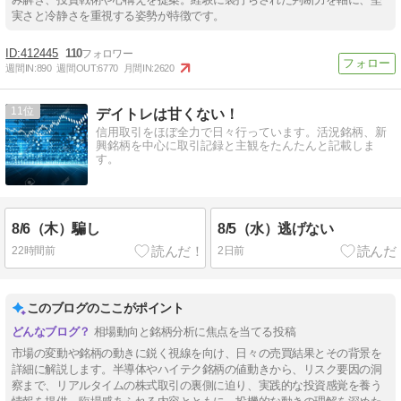
実さと冷静さを重視する姿勢が特徴です。
412445
110
週間IN:
890
週間OUT:
6770
月間IN:
2620
11
デイトレは甘くない！
信用取引をほぼ全力で日々行っています。活況銘柄、新
興銘柄を中心に取引記録と主観をたんたんと記載しま
す。
8/6（木）騙し
8/5（水）逃げない
22時間前
2日前
このブログのここがポイント
相場動向と銘柄分析に焦点を当てる投稿
市場の変動や銘柄の動きに鋭く視線を向け、日々の売買結果とその背景を
詳細に解説します。半導体やハイテク銘柄の値動きから、リスク要因の洞
察まで、リアルタイムの株式取引の裏側に迫り、実践的な投資感覚を養う