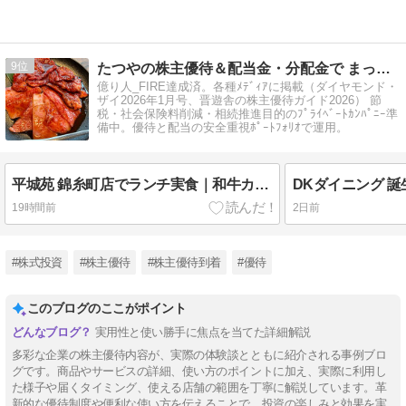
9
たつやの株主優待＆配当金・分配金で まったりライフ！
億り人_FIRE達成済。各種ﾒﾃﾞｨｱに掲載（ダイヤモンド・
ザイ2026年1月号、晋遊舎の株主優待ガイド2026） 節
税・社会保険料削減・相続推進目的のﾌﾟﾗｲﾍﾞｰﾄｶﾝﾊﾟﾆｰ準
備中。優待と配当の安全重視ﾎﾟｰﾄﾌｫﾘｵで運用。
平城苑 錦糸町店でランチ実食｜和牛カルビのコスパを正直レビュー｜味・値段・混雑【2026年】
19時間前
2日前
#株式投資
#株主優待
#株主優待到着
#優待
このブログのここがポイント
実用性と使い勝手に焦点を当てた詳細解説
多彩な企業の株主優待内容が、実際の体験談とともに紹介される事例ブロ
グです。商品やサービスの詳細、使い方のポイントに加え、実際に利用し
た様子や届くタイミング、使える店舗の範囲を丁寧に解説しています。革
新的な優待制度や便利な使い方を伝えることで、投資の楽しみと効果を実