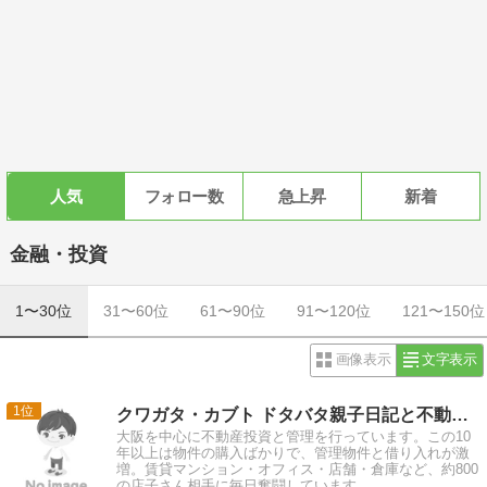
人気
フォロー数
急上昇
新着
金融・投資
1〜30位
31〜60位
61〜90位
91〜120位
121〜150位
画像表示
文字表示
1
クワガタ・カブト ドタバタ親子日記と不動産管理 令和編
大阪を中心に不動産投資と管理を行っています。この10
年以上は物件の購入ばかりで、管理物件と借り入れが激
増。賃貸マンション・オフィス・店舗・倉庫など、約800
の店子さん相手に毎日奮闘しています