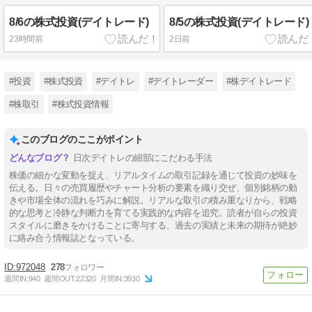
8/6の株式投資(デイトレード)
8/5の株式投資(デイトレード)
23時間前
2日前
#投資
#株式投資
#デイトレ
#デイトレーダー
#株デイトレード
#株取引
#株式投資情報
このブログのここがポイント
日次デイトレの細部にこだわる手法
株価の細かな変動を捉え、リアルタイムの取引記録を通じて投資の妙味を
伝える。日々の売買履歴やチャート分析の要素を織り交ぜ、個別銘柄の動
きや市場全体の流れを巧みに解説。リアルな取引の積み重なりから、戦略
的な思考と冷静な判断力を育てる実践的な内容を追究。読者が自らの投資
スタイルに磨きをかけることに寄与する、過去の実績と未来の期待が絶妙
に絡み合う情報誌となっている。
972048
278
週間IN:
940
週間OUT:
22320
月間IN:
3930