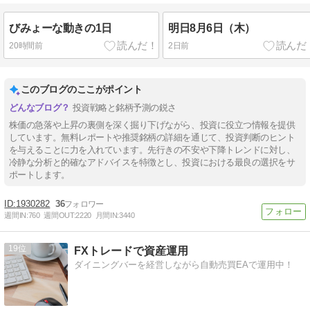
びみょーな動きの1日
明日8月6日（木）
20時間前
2日前
このブログのここがポイント
投資戦略と銘柄予測の鋭さ
株価の急落や上昇の裏側を深く掘り下げながら、投資に役立つ情報を提供
しています。無料レポートや推奨銘柄の詳細を通じて、投資判断のヒント
を与えることに力を入れています。先行きの不安や下降トレンドに対し、
冷静な分析と的確なアドバイスを特徴とし、投資における最良の選択をサ
ポートします。
1930282
36
週間IN:
760
週間OUT:
2220
月間IN:
3440
19
FXトレードで資産運用
ダイニングバーを経営しながら自動売買EAで運用中！