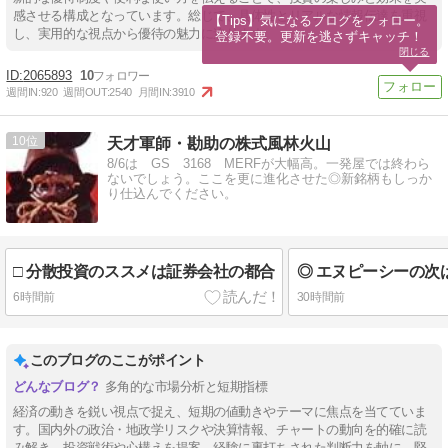
感させる構成となっています。総じて、具体性とリアルな情報伝達を重視
【Tips】気になるブログをフォロー。

し、実用的な視点から優待の魅力に迫ります。
登録不要。更新を逃さずキャッチ！
閉じる
2065893
10
週間IN:
920
週間OUT:
2540
月間IN:
3910
10
天才軍師・勘助の株式風林火山
8/6は GS 3168 MERFが大幅高。一発屋では終わら
ないでしょう。ここを更に進化させた◎新銘柄もしっか
り仕込んでください。
□ 分散投資のススメは証券会社の都合
6時間前
30時間前
このブログのここがポイント
多角的な市場分析と短期指標
経済の動きを鋭い視点で捉え、短期の値動きやテーマに焦点を当てていま
す。国内外の政治・地政学リスクや決算情報、チャートの動向を的確に読
み解き、投資戦術や心構えを提案。経験に裏打ちされた判断力を軸に、堅