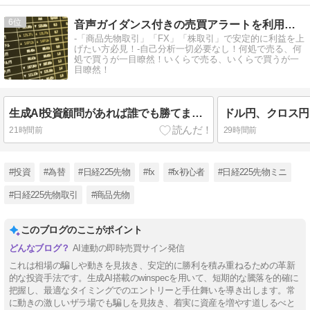
6
音声ガイダンス付きの売買アラートを利用して楽々トレード！
-「商品先物取引」「FX」「株取引」で安定的に利益を上
げたい方必見！-自己分析一切必要なし！何処で売る、何
処で買うが一目瞭然！いくらで売る、いくらで買うが一
目瞭然！
生成AI投資顧問があれば誰でも勝てます！お金に困らないあっちの世界へ行きましょう！増税無縁！
21時間前
29時間前
#投資
#為替
#日経225先物
#fx
#fx初心者
#日経225先物ミニ
#日経225先物取引
#商品先物
このブログのここがポイント
AI連動の即時売買サイン発信
これは相場の騙しや動きを見抜き、安定的に勝利を積み重ねるための革新
的な投資手法です。生成AI搭載のwinspecを用いて、短期的な騰落を的確に
把握し、最適なタイミングでのエントリーと手仕舞いを導き出します。常
に動きの激しいザラ場でも騙しを見抜き、着実に資産を増やす道しるべと