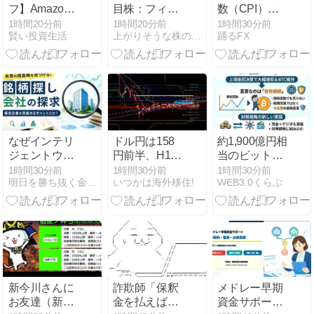
フ】Amazon
目株：フィー
数（CPI）と
Fire TVシリー
チャ(4052)
は何か──どこ
1時間20分前
1時間20分前
1時間30分前
賢い投資生活
上がりそうな株の探し方
踊るFX
ズがセール！
が、いつ、ど
テレビが一気
のように計算
に動画見放題
しているのか
に。夏休みの
｜日本のCPI
動画見放題に
《Amazon サ
マーセール：
8/17まで》
なぜインテリ
ドル円は158
約1,900億円相
ジェントウェ
円前半、H1で
当のビットコ
イブの株価は
上昇基調を維
イン保有も維
1時間30分前
1時間30分前
1時間30分前
明日を勝ち抜く金融、マネー
いつかは海外移住!
WEB3.0くらぶ
上がったの
持 2026年8月
持
か？決済シス
7日13時更新
テム企業の成
のAI分析
長力を分析
新今川さんに
詐欺師「保釈
メドレー早期
お友達（新ス
金を払えば逮
資金サポート