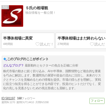
5
Ｓ氏の相場観
独自情報を一般公開！
半導体相場に異変
半導体相場はまだ終わらない
4時間前
27時間前
このブログのここがポイント
最新動向とセクターの焦点を正確に分析
株式市場の動きに鋭く切り込み、AIや半導体、国際情勢など複合的な要素
を巧みに解説します。数週間先の展望や資金の流れに注目し、未来のリス
クとチャンスを見極めるための情報を提供。市場の揺らぎを理解し、実戦
に役立つ知見を得ることができる内容です。投資のヒントだけでなく、変
化の兆しを見逃さないための視点形成にも貢献します。
581197
160
週間IN:
1270
週間OUT:
14410
月間IN:
5390