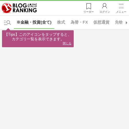
リーダー
ログイン
メニュー
※金融・投資(全て)
株式
為替・FX
仮想通貨
先物・
【Tips】このアイコンをタップすると、

カテゴリ一覧を表示できます。
閉じる