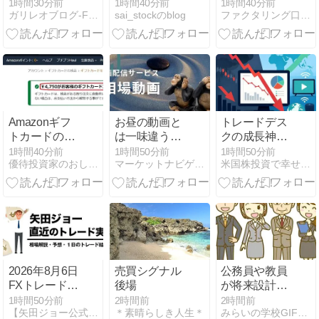
キル）がやっ
捕されない」
の手数料・審
1時間30分前
1時間40分前
1時間40分前
ガリレオブログ-FX＆ゲーム-
sai_stockのblog
ファクタリング口コミ・比較ならFundBridge
てきた
30代男性
査・必要書類
1342万円騙し
を詳しく解説
取られたあと
警察に誘導さ
れ被害が発覚
Amazonギフ
お昼の動画と
トレードデス
トカードの株
は一味違う別
クの成長神話
主優待
の動画も配信
が崩れた日
1時間40分前
1時間50分前
1時間50分前
優待投資家のおしごと
マーケットナビゲーター
米国株投資で幸せ作り
しています
PER90倍から
16倍へ急低下
した理由
2026年8月6日
売買シグナル
公務員や教員
FXトレード実
後場
が将来設計で
践結果
活かせる3つ
1時間50分前
2時間前
2時間前
【矢田ジョー公式】FX初心者が副業で月20万円を稼ぐ方法
＊素晴らしき人生＊
みらいの学校GIFT 〜教育×お金の、新しい学び場〜
の強み