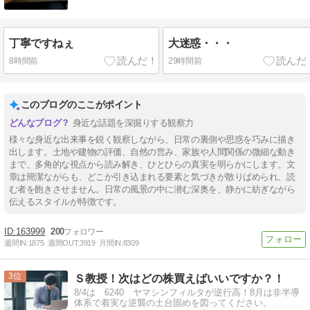
丁寧ですねぇ
大迷惑・・・
8時間前
29時間前
このブログのここがポイント
身近な話題を深掘りする観察力
様々な身近な出来事を鋭く観察しながら、日常の裏側や思惑を巧みに描き
出します。土地や建物の評価、自然の営み、家族や人間関係の微細な動き
まで、多角的な視点から読み解き、ひとひらの真実を明らかにします。文
章は簡潔ながらも、どこか引き込まれる要素と気づきが散りばめられ、読
む者を飽きさせません。日常の風景の中に潜む深奥を、静かに紡ぎながら
伝えるスタイルが特徴です。
163999
200
週間IN:
1875
週間OUT:
3919
月間IN:
8309
3
Ｓ教授！次はどの株買えばいいですか？！
8/4は 6240 ヤマシンフィルタが逆行高！8月は非半導
体系で着実な逆襲の土台固めを図ってください。