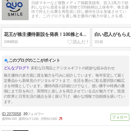
日経マネーなど複数メディア掲載実績有。収入1馬力で節
約しながら資産を築き現物で200銘柄以上保有中。株主優
待で抑えた出費を再投資に回し優待生活を加速させてい
ます。このブログを通し株主優待の魅力や楽しさを感じ
てもらえると嬉しいです。
花王が株主優待新設を発表！100株と400株以上で内容が大きく異なる？
28時間前
2日前
このブログのここがポイント
多彩な日用品とデジタルギフトの絶妙な組み合わせ
株主優待の多方面に渡る魅力を巧みに紹介しています。毎年安定して届く
定番品から新発見のデジタルギフトまで、生活を豊かに彩る選択肢の幅広
さを特徴としています。優待内容の詳細だけでなく、使い勝手や特典の裏
側にまで目を向け、実用性と楽しさを両立させている点が魅力です。投資
の世界と日常生活の接点を深く掘り下げ、確かな情報で信頼感を築いてい
ます。
2070058
20
週間IN:
630
週間OUT:
1260
月間IN:
2180