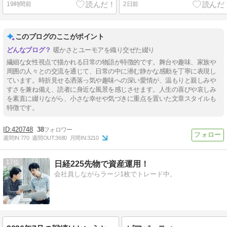
19時間前
2日前
このブログのここがポイント
暖かさとユーモアを織り交ぜた綴り
繊細な女性視点で描かれる日常の物語が特徴的です。舞台や趣味、家族や
周囲の人々との交流を通じて、日常の中に潜む静かな感動を丁寧に表現し
ています。時折見せる洒落っ気や趣味への深い愛情が、温もりと親しみや
すさを兼ね備え、読者に身近な風景を感じさせます。人生の喜びや哀しみ
を素直に綴りながら、小さな幸せや気づきに重点を置いた文章スタイルも
特徴です。
420748
38
週間IN:
770
週間OUT:
3680
月間IN:
3210
17
日経225先物で資産運用！
会社員しながらラージ1枚でトレード中。