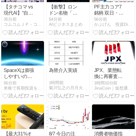
【タチコマ vs
【衝撃】ロン
PF主力コア7
現代AI】“自己
ドン名物「立
銘柄 双日・神
犠牲を選ぶ
ち飲みパブ」
戸製鋼・THK
35分前
54分前
56分前
コムコムＪＰ - コムコムJP
AIビジネスまとめ
かぶげん 投資Diary 〜夢の配当金生活を目指して〜
AI”は実現する
が消滅危機？
など｜決算と
のか？タチコ
行政による過
業績から考え
マの倫理構造
激な規制案に
る「買い下が
とAI安全技術
市長が猛反発
り」の価格ゲ
を比較する
ート
SpaceXは膨張
為替介入実績
JPX、業態転
しやすいの
換に再審査制
か？
度を検討──暗
1時間前
56分前
1時間10分前
菊川弘之の月月火水木金金
米株で長期投資を楽しもう！
JinaCoin｜仮想通貨/暗号資産ニュース・情報メディア
号資産トレジ
ャリー企業は
対象か
【最大31%オ
8/7 今日の注
消費者物価指