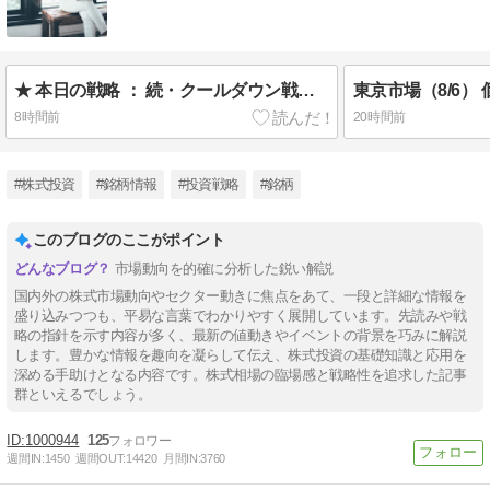
★ 本日の戦略 ： 続・クールダウン戦略で建て直し！
8時間前
20時間前
#株式投資
#銘柄情報
#投資戦略
#銘柄
このブログのここがポイント
市場動向を的確に分析した鋭い解説
国内外の株式市場動向やセクター動きに焦点をあて、一段と詳細な情報を
盛り込みつつも、平易な言葉でわかりやすく展開しています。先読みや戦
略の指針を示す内容が多く、最新の値動きやイベントの背景を巧みに解説
します。豊かな情報を趣向を凝らして伝え、株式投資の基礎知識と応用を
深める手助けとなる内容です。株式相場の臨場感と戦略性を追求した記事
群といえるでしょう。
1000944
125
週間IN:
1450
週間OUT:
14420
月間IN:
3760