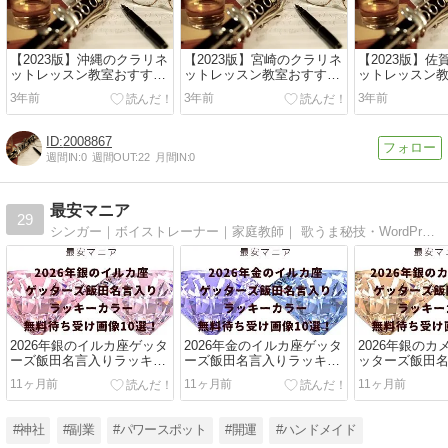
【2023版】沖縄のクラリネ
【2023版】宮崎のクラリネ
【2023版】
ットレッスン教室おすすめ
ットレッスン教室おすすめ
ットレッスン
ランキング
ランキング
ランキング
3年前
3年前
3年前
2008867
週間IN:
0
週間OUT:
22
月間IN:
0
最安マニア
29
シンガー｜ボイストレーナー｜家庭教師｜ 歌うま秘技・WordPress・pixabay・ハンドメイド・自身カバー動画・神社巡り＋1site https://www.sakiumi.site/
2026年銀のイルカ座ゲッタ
2026年金のイルカ座ゲッタ
2026年銀の
ーズ飯田名言入りラッキー
ーズ飯田名言入りラッキー
ッターズ飯田
カラー無料待ち受け画像10
カラー無料待ち受け画像10
キーカラー無
11ヶ月前
11ヶ月前
11ヶ月前
選！
選！
像10選！
#神社
#副業
#パワースポット
#開運
#ハンドメイド