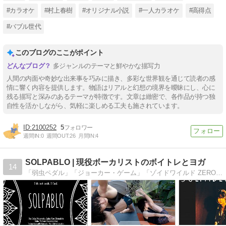
#カラオケ
#村上春樹
#オリジナル小説
#一人カラオケ
#高得点
#バブル世代
このブログのここがポイント
多ジャンルのテーマと鮮やかな描写力
人間の内面や奇妙な出来事を巧みに描き、多彩な世界観を通じて読者の感
情に響く内容を提供します。物語はリアルと幻想の境界を曖昧にし、心に
残る描写と深みのあるテーマが特徴です。文章は緻密で、各作品が持つ独
自性を活かしながら、気軽に楽しめる工夫も施されています。
2100252
5
週間IN:
0
週間OUT:
26
月間IN:
4
SOLPABLO | 現役ボーカリストのボイトレとヨガ
14
「弱虫ペダル」「ジョーカー・ゲーム」「ゾイドワイルド ZERO」などの主題歌を歌うバンド『MAGIC OF LiFE』のボーカリスト、高津戸信幸によるボイストレーニングとアシュタンガヨガのプロジェクト。