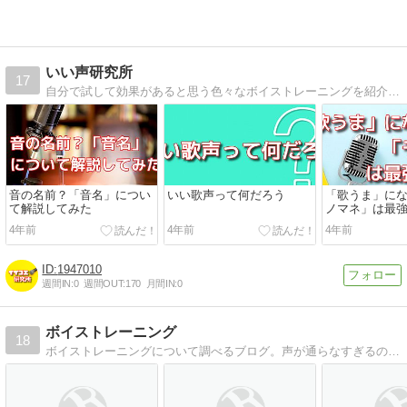
いい声研究所
17
自分で試して効果があると思う色々なボイストレーニングを紹介。声を良くしたいと思っている方、一緒に学びましょー。
音の名前？「音名」につい
いい歌声って何だろう
「歌うま」に
て解説してみた
ノマネ」は最
4年前
4年前
4年前
1947010
週間IN:
0
週間OUT:
170
月間IN:
0
ボイストレーニング
18
ボイストレーニングについて調べるブログ。声が通らなすぎるのでどうにかしたい。。w