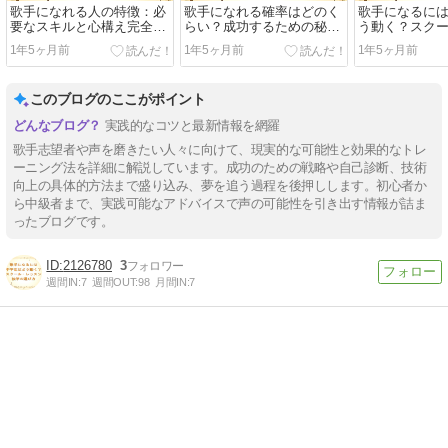
歌手になれる人の特徴：必
歌手になれる確率はどのく
歌手になるに
要なスキルと心構え完全ガ
らい？成功するための秘訣
う動く？スク
イド
を徹底解説！
ン・独学の選
1年5ヶ月前
1年5ヶ月前
1年5ヶ月前
このブログのここがポイント
実践的なコツと最新情報を網羅
歌手志望者や声を磨きたい人々に向けて、現実的な可能性と効果的なトレ
ーニング法を詳細に解説しています。成功のための戦略や自己診断、技術
向上の具体的方法まで盛り込み、夢を追う過程を後押しします。初心者か
ら中級者まで、実践可能なアドバイスで声の可能性を引き出す情報が詰ま
ったブログです。
2126780
3
週間IN:
7
週間OUT:
98
月間IN:
7