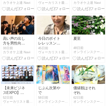
カラオケ上達 Navi
ヴォーカリスト最後の駆け込み寺ヴォイストレーニングstudy
カラオケ上達 Navi
歌を上達させ
さんをお持ち
体的な手順に
る実践時間配
の親御さんへ
ついて
分
言いたいこと
高い声の出し
今日のボイト
夏至
方を男性向け
レレッスンは
解説｜裏返ら
「朗読」☆声
48日前
33日前
45日前
オンラインスクール・占い×ビジネス相談・歌・ようこのブログ
カラオケ上達 Navi
ヴォーカリスト最後の駆け込み寺ヴォイストレーニングstudy
ないコツと練
優志望Ｍ君の
習法
レッスンでし
た
【未来ビジネ
じぶん次第や
価値観はそれ
スEXPO】終
で
ぞれ
了しました！
52日前
58日前
62日前
ヴォーカリスト最後の駆け込み寺ヴォイストレーニングstudy
オンラインスクール・占い×ビジネス相談・歌・ようこのブログ
オンラインスクール・占い×ビジネス相談・歌・ようこのブログ
信頼され選ば