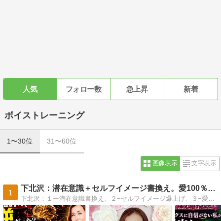
人気
フォロー数
急上昇
新着
ボイストレーニング
1〜30位
31〜60位
画像表示
文字表示
下北沢：潜在意識＋セルフイメージ書換え。愛100％で願望実現
1
下北沢：１ー潜在意識書換え、２−セルフイメージ爆上げ、３−愛100%の言葉と声のエネルギーを自分に相手に世界に広げる。自分を信じる最強マインドを手にし願望実現も仕事も幸せも収入も思いのまま！本気のあなたを全力サポート。下北沢駅徒歩１分。