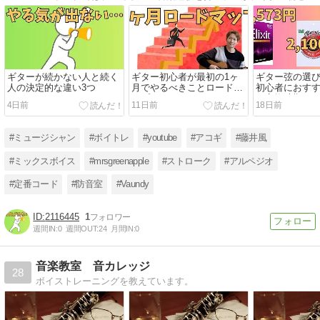
ギターが続かない人と続く
ギター初心者が最初の1ヶ
ギター弦の選
人の決定的な違い3つ
月でやるべきことロードマ
初心者におすす
ップ
と交換時期
4日前
11日前
18日前
#ミュージシャン
#ボイトレ
#youtube
#アコギ
#藤井風
#ミックスボイス
#mrsgreenapple
#ストローク
#アルペジオ
#定番コード
#防音室
#Vaundy
2116445
1
週間IN:
0
週間OUT:
24
月間IN:
0
音楽教室 音カレッジ
28
ボイストレーニングを教えています。