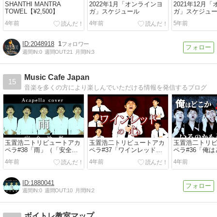
SHANTHI MANTRA
2022年1月「オンラインヨ
2021年12月
TOWEL【¥2,500】
ガ」スケジュール
ガ」スケジュ
4年前
4年前
5年前
2048918
1
週間IN:
0
週間OUT:
21
月間IN:
3
Music Cafe Japan
15
音楽を多くの方により楽しんでいただける情報を発信するブログ
玉置浩二トリビュートアカ
玉置浩二トリビュートアカ
玉置浩二トリ
ペラ#38「雨」（「安全地
ペラ#37「ワインレッドの
ペラ#36「俺
帯 XI☆Starts☆『また
心」（安全地帯）
ているのかも
4年前
4年前
4年前
ね・・・。』」より ）
（安全地帯）
1880041
週間IN:
0
週間OUT:
10
月間IN:
2
ボイトレ教室マップ