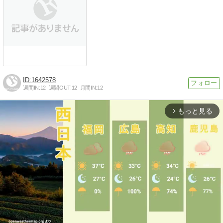
1642578
週間IN:
12
週間OUT:
12
月間IN:
12
もっと見る
arrow_forward_ios