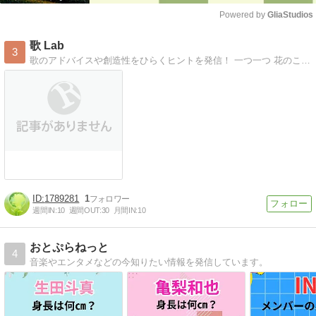
Powered by 
GliaStudios
Mute
歌 Lab
3
歌のアドバイスや創造性をひらくヒントを発信！ 一つ一つ 花のこころが ちゃんと咲いていけますように。
1789281
1
週間IN:
10
週間OUT:
30
月間IN:
10
おとぷらねっと
4
音楽やエンタメなどの今知りたい情報を発信しています。