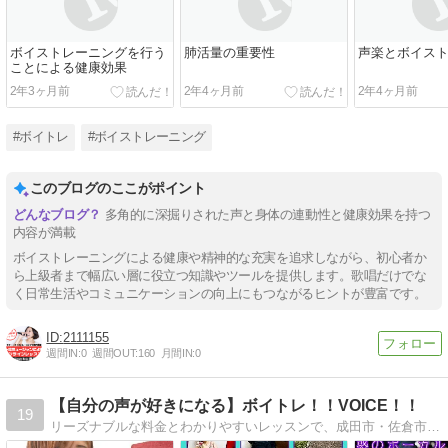
ボイストレーニングを行う
肺活量の重要性
声楽とボイス
ことによる健康効果
2年3ヶ月前
2年4ヶ月前
2年4ヶ月前
#ボイトレ
#ボイストレーニング
このブログのここがポイント
多角的に深掘りされた声と身体の連動性と健康効果を持つ
内容が満載
ボイストレーニングによる健康や精神的な充実を追求しながら、初心者か
ら上級者まで幅広い層に役立つ知識やツールを提供します。歌唱だけでな
く日常生活やコミュニケーションの向上にもつながるヒントが豊富です。
2111155
週間IN:
0
週間OUT:
160
月間IN:
0
【自分の声が好きになる】ボイトレ！！VOICE！！
19
リーズナブルな料金とわかりやすいレッスンで、成田市・佐倉市・千葉市・船橋市・東金市とその近郊地域にて個人・団体様問わずボイストレーニングを実地しています。