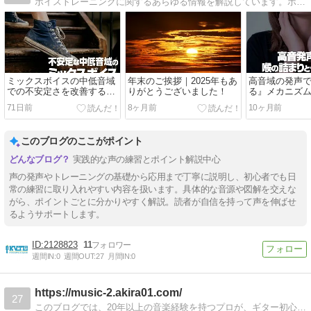
ボイストレーニングに関するあらゆる情報を解説しています。ボイストレーニングの練習方法やミックスボイスに関する情報など、音声サンプルやイメージ画像を用いて解説しています。
ミックスボイスの中低音域
年末のご挨拶｜2025年もあ
高音域の発声
での不安定さを改善する方
りがとうございました！
る』メカニズ
法
と改善法
71日前
8ヶ月前
10ヶ月前
このブログのここがポイント
実践的な声の練習とポイント解説中心
声の発声やトレーニングの基礎から応用まで丁寧に説明し、初心者でも日
常の練習に取り入れやすい内容を扱います。具体的な音源や図解を交えな
がら、ポイントごとに分かりやすく解説。読者が自信を持って声を伸ばせ
るようサポートします。
2128823
11
週間IN:
0
週間OUT:
27
月間IN:
0
https://music-2.akira01.com/
27
このブログでは、20年以上の音楽経験を持つプロが、ギター初心者から中級者、さらに音楽活動全般のお悩みまで、幅広くサポートします。