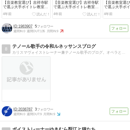
【音楽教室選び】吉祥寺駅
【音楽教室選び】吉祥寺駅
【音楽教室選
で選ぶ大手ボイトレ教室の
で選ぶ大手ボイトレ教室の
で選ぶ大手ボ
おすすめと口コミ
おすすめと口コミ
おすすめと口
4年前
4年前
4年前
1983907
5
週間IN:
0
週間OUT:
135
月間IN:
9
テノール歌手の令和ルネッサンスブログ
8
カリスマヴォイストレーナー兼テノール歌手のブログ。オペラと発声に関する考察を中心に、自身が指導するコーラス・生徒との交流を綴る活動ブログ。料理レシピも公開。
2038787
3
週間IN:
0
週間OUT:
9
月間IN:
9
ボイストレーナーゆきむら梨江と猫たち