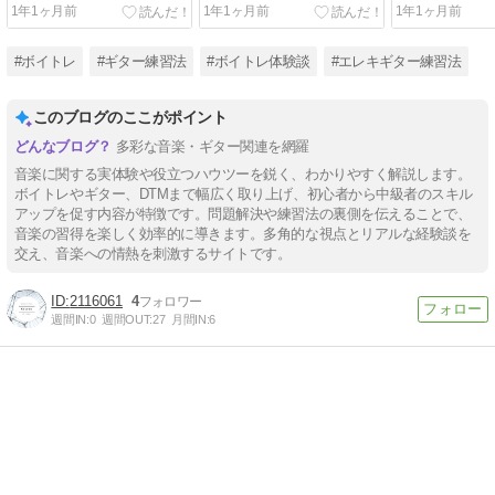
が出ない
インストール方法
1年1ヶ月前
1年1ヶ月前
1年1ヶ月前
#ボイトレ
#ギター練習法
#ボイトレ体験談
#エレキギター練習法
このブログのここがポイント
多彩な音楽・ギター関連を網羅
音楽に関する実体験や役立つハウツーを鋭く、わかりやすく解説します。
ボイトレやギター、DTMまで幅広く取り上げ、初心者から中級者のスキル
アップを促す内容が特徴です。問題解決や練習法の裏側を伝えることで、
音楽の習得を楽しく効率的に導きます。多角的な視点とリアルな経験談を
交え、音楽への情熱を刺激するサイトです。
2116061
4
週間IN:
0
週間OUT:
27
月間IN:
6