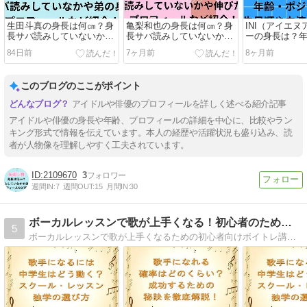
生田斗真の身長は何㎝？身
亀梨和也の身長は何㎝？身
INI（アイエ
長サバ読みしていないか共
長サバ読みしていないか共
ーの身長は？
演者と比較や弟の身長・年
演者と比較・身長伸びたの
ション・誕生
84日前
7ヶ月前
8ヶ月前
齢・プロフィールなど紹
かやプロフィールなど紹
など紹介！
介！
介！
このブログのここがポイント
アイドルや俳優のプロフィールを詳しく述べる紹介記事
アイドルや俳優の身長や年齢、プロフィールの詳細を中心に、比較やラン
キング形式で情報を伝えています。本人の経歴や活躍状況も盛り込み、読
者が人物像を理解しやすく工夫されています。
2109670
3
週間IN:
7
週間OUT:
15
月間IN:
30
ボーカルレッスンで歌が上手くなる！初心者のためのボイトレ講座
5
ボーカルレッスンで歌が上手くなるための初心者向けボイトレ講座。基本テクニックや練習法を学び、効果的に声を出す方法を習得しましょう。