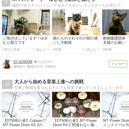
9
福岡でボイストレーニング＆ボーカルレッスンスクールを営んでいますゆきむら梨江の歌が上手くなる方法と猫たちのブログです。
ご無沙汰しています＊ゆき
猫たちのそれぞれの朝の過
動物愛護団体「N
むら梨江です
ごし方動画
支援のお願い
1年1ヶ月前
5年前
5年前
1639348
6
週間IN:
0
週間OUT:
51
月間IN:
6
大人から始める音楽上達への挑戦
10
仕事で時間を取られる大人でも音楽上達していきましょう！がテーマです。ボイトレも通ってますし、ギターとピアノも弾き、バンド活動もしています
【DTM初心者】Cubaseで
【DTM初心者】MT Power
MT Power Dru
MT Power Drum Kit 2の音
Drum Kit 2 間違わない最新
インストール