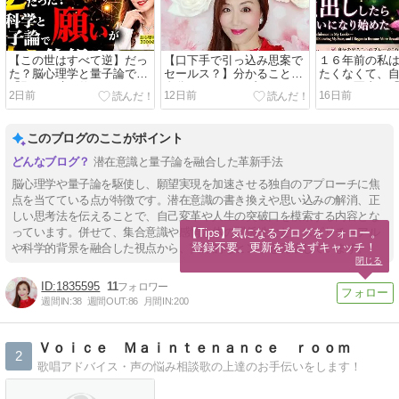
【この世はすべて逆】だっ
【口下手で引っ込み思案で
１６年前の私
た？脳心理学と量子論で
セールス？】分かることと
たくなくて、
「願いが叶う仕組み」をガ
自分のマインドブロックを
ィール写真に
2日前
12日前
16日前
チ解説
解決できる事は違う
使っていまし
このブログのここがポイント
潜在意識と量子論を融合した革新手法
脳心理学や量子論を駆使し、願望実現を加速させる独自のアプローチに焦
点を当てている点が特徴です。潜在意識の書き換えや思い込みの解消、正
しい思考法を伝えることで、自己変革や人生の突破口を模索する内容とな
っています。併せて、集合意識や感情と体の関係性など、スピリチュアル
【Tips】気になるブログをフォロー。

登録不要。更新を逃さずキャッチ！
や科学的背景を融合した視点から、実用的なヒントを発信しています。
閉じる
1835595
11
週間IN:
38
週間OUT:
86
月間IN:
200
Ｖｏｉｃｅ Ｍａｉｎｔｅｎａｎｃｅ ｒｏｏｍ
2
歌唱アドバイス・声の悩み相談歌の上達のお手伝いをします！