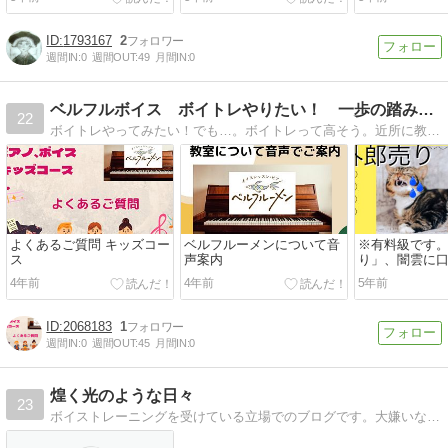
1793167
2
週間IN:
0
週間OUT:
49
月間IN:
0
ベルフルボイス ボイトレやりたい！ 一歩の踏み出し方
22
ボイトレやってみたい！でも…。ボイトレって高そう。近所に教室がない。オンラインレッスンとかも、ちょっと…。ボイストレーニングに興味はあっても一歩を踏み出せない方は多いもの。独学でできることも含め、ボイトレについてご紹介。
よくあるご質問 キッズコー
ベルフルーメンについて音
※有料級です
ス
声案内
り」、闇雲に
じゃ上達しな
4年前
4年前
5年前
強力な練習方法
声あり
2068183
1
週間IN:
0
週間OUT:
45
月間IN:
0
煌く光のような日々
23
ボイストレーニングを受けている立場でのブログです。大嫌いな自分の声がどこまで変化していくか、レッスンでの備忘録と洋楽カラオケで楽しむ日々が中心です。