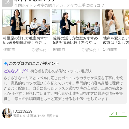
16
全国ボイトレ教室の紹介とカラオケで上手に歌うコツ
相模原の話し方教室おすす
佐賀の話し方教室おすすめ
地声を変えた
め5選を徹底比較！評判の
5選を徹底比較！料金や評
改善は「出し
良いスクールを調査しまし
判を調査してまとめました
き」を先に整
4時間前
9時間前
14時間前
た
このブログのここがポイント
初心者も安心の多彩なレッスン選択肢
さまざまなエリアとレベルに応じたボイトレやカラオケ教室を丁寧に比較
し、実践的なコツや選び方を伝えています。専門的な内容も身近に理解で
きるよう配慮し、自分に合ったレッスン選びや声の安定法、上達の秘訣を
わかりやすく解説しています。初心者や上達を目指す方に最適な情報を提
供し、毎日の歌唱時間をもっと充実させるお手伝いをしています。
2139229
週間IN:
0
週間OUT:
480
月間IN:
0