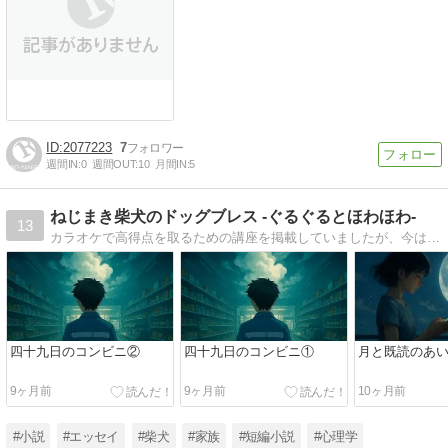
2077223
7
週間IN:
0
週間OUT:
10
月間IN:
5
ねじまき柴犬のドッグブレス -ぐるぐるとほわほわ-
13
カラオケで高得点を取るための講座を掲載していましたが、今はエッセイも掲載しています。過去の自分のトラウマを文章化することで昇華できないものかと思いエッセイも書き始めました。どちらか興味を持たれたらご覧ください。
四十九日のコンビニ②
四十九日のコンビニ①
月と既読のあ
9ヶ月前
9ヶ月前
10ヶ月前
#小説
#エッセイ
#柴犬
#家族
#短編小説
#心理学