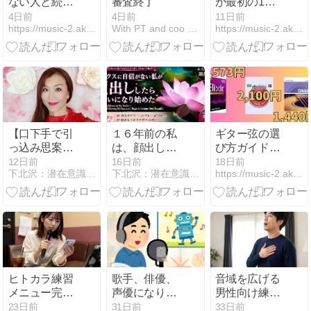
ない人と続く
審査終了
が最初の1ヶ
人の決定的な
月でやるべき
4日前
4日前
11日前
https://music-2.akira01.com/
With PT and coo 神戸のボイストレーナーブログ
https://music-2.akira01.com/
違い3つ
ことロードマ
ップ
【口下手で引
１６年前の私
ギター弦の選
っ込み思案で
は、顔出しし
び方ガイド｜
セールス？】
たくなくて、
初心者におす
12日前
16日前
18日前
下北沢：潜在意識＋セルフイメージ書換え。愛100％で願望実現
下北沢：潜在意識＋セルフイメージ書換え。愛100％で願望実現
https://music-2.akira01.com/
分かることと
自分のプロフ
すめの弦3選
自分のマイン
ィール写真に
と交換時期
ドブロックを
「蓮の花」を
解決できる事
使っていまし
は違う
た。
ヒトカラ練習
歌手、俳優、
音域を広げる
メニュー完全
声優になりた
男性向け練習
版！2時間で
いというお子
法を解説！具
23日前
31日前
33日前