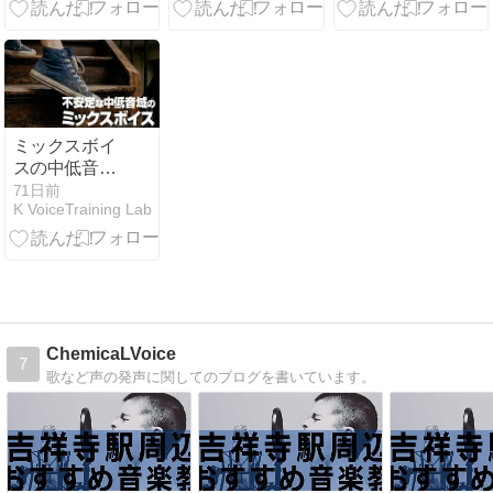
れる印象アッ
プのポイント
をお伝えしま
した
ミックスボイ
スの中低音域
での不安定さ
71日前
K VoiceTraining Lab
を改善する方
法
ChemicaLVoice
7
歌など声の発声に関してのブログを書いています。