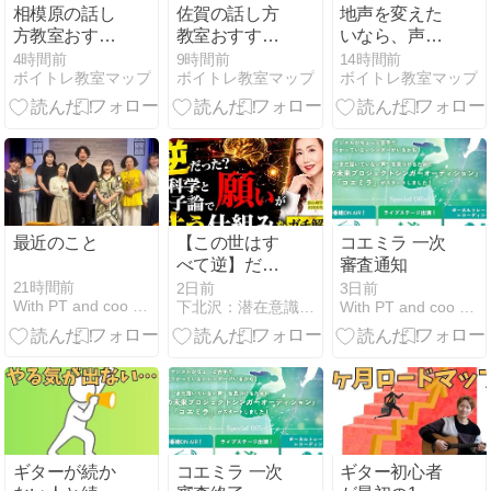
相模原の話し
佐賀の話し方
地声を変えた
方教室おすす
教室おすすめ
いなら、声質
め5選を徹底
5選を徹底比
改善は「出し
4時間前
9時間前
14時間前
ボイトレ教室マップ
ボイトレ教室マップ
ボイトレ教室マップ
比較！評判の
較！料金や評
方」より「響
良いスクール
判を調査して
き」を先に整
を調査しまし
まとめました
える
た
最近のこと
【この世はす
コエミラ 一次
べて逆】だっ
審査通知
た？脳心理学
21時間前
2日前
3日前
With PT and coo 神戸のボイストレーナーブログ
下北沢：潜在意識＋セルフイメージ書換え。愛100％で願望実現
With PT and coo 神戸のボイストレーナーブログ
と量子論で
「願いが叶う
仕組み」をガ
チ解説
ギターが続か
コエミラ 一次
ギター初心者