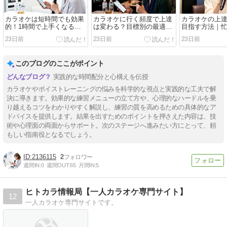
カラオケは短時間でも効果
カラオケに行く頻度で上達
カラオケの上
的！1時間で上手くなる集
は変わる？目標別の最適な
目指す方法｜
中練習術
回数を解説
折しない練習
23日前
23日前
23日前
このブログのここがポイント
実践的な時間配分と心構えを伝授
カラオケやボイストレーニングの悩みを科学的な視点と実践的な工夫で解
決に導きます。効果的な練習メニューの立て方や、心理的なハードルを乗
り越えるコツをわかりやすく解説し、練習の質を高めるための具体的なア
ドバイスを提供します。結果を出すためのポイントを押さえた内容は、技
術や心理面の両面からサポート。次のステージへ進みたい方にとって、頼
もしい指南役となるでしょう。
2136115
2
週間IN:
0
週間OUT:
65
月間IN:
5
ヒトカラ情報局【一人カラオケ専門サイト】
12
一人カラオケ専門サイトです。