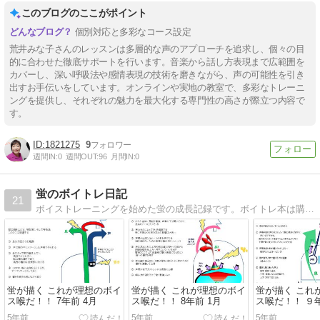
このブログのここがポイント
個別対応と多彩なコース設定
荒井みな子さんのレッスンは多層的な声のアプローチを追求し、個々の目
的に合わせた徹底サポートを行います。音楽から話し方表現まで広範囲を
カバーし、深い呼吸法や感情表現の技術を磨きながら、声の可能性を引き
出すお手伝いをしています。オンラインや実地の教室で、多彩なトレーニ
ングを提供し、それぞれの魅力を最大化する専門性の高さが際立つ内容で
す。
1821275
9
週間IN:
0
週間OUT:
96
月間IN:
0
蛍のボイトレ日記
21
ボイストレーニングを始めた蛍の成長記録です。ボイトレ本は購入していますがボイトレ教室などには通わず自己流（？）でトレーニングを続けています。
蛍が描く これが理想のボイ
蛍が描く これが理想のボイ
蛍が描く これ
ス喉だ！！ 7年前 4月
ス喉だ！！ 8年前 1月
ス喉だ！！ ９年
5年前
5年前
5年前