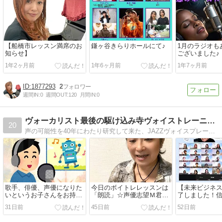
【船橋市レッスン満席のお
鎌ヶ谷きらりホールにて♪
1月のラジオも
知らせ】
ございました♪
1年2ヶ月前
1年6ヶ月前
1年7ヶ月前
1877293
2
週間IN:
0
週間OUT:
120
月間IN:
0
ヴォーカリスト最後の駆け込み寺ヴォイストレーニングstudy
20
声の可能性を40年にわたり研究して来た、JAZZヴォイスプレーヤー荒井皆子がすべての声のお悩みに的確に対応します。声帯結節・発声障害、呼吸障害 等の改善のご相談もどうぞ。
歌手、俳優、声優になりた
今日のボイトレレッスンは
【未来ビジネス
いというお子さんをお持ち
「朗読」☆声優志望Ｍ君の
了しました！
の親御さんへ言いたいこと
レッスンでした
れる印象アッ
31日前
45日前
52日前
をお伝えしま