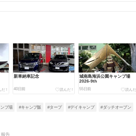
新車納車記念
城南島海浜公園キャンプ場
2026-9th
40日前
55日前
ャンプ場
#キャンプ飯
#タープ
#デイキャンプ
#ダッチオーブン
報告