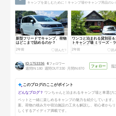
新型フリードでキャンプ、荷物
ワンコと泊まれる貸別荘＆
はどこまで詰めるのか？
トキャンプ場 ミリーズ・
ブ！貸別荘の詳細です。
2年前
2年前
1753336
6
報
週間IN:
180
週間OUT:
330
月間IN:
870
このブログのここがポイント
一番高いキャンプ用品を購入、
ワンちゃんと泊まれるキャンプ場と車選び
これでキャンプ復活！
2年1ヶ月前
ペットと一緒に楽しめるキャンプの魅力を紹介しています。
案。荷物の積み方や宿泊施設の工夫も解説し、初心者からリ
しくするアイディア満載です。