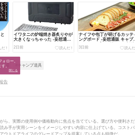
ると
イワタニの炉端焼き器炙りやが
ナイフや包丁が研げるカッテ
大きくなっちゃった -妄想通販
ングボード -妄想通販 キャプ
カセットガス ワイドBBQグリ
タ シャープナー付きまな板編
2日前
3日前
ル編-
フォロー。

ンプ場
#キャンプ道具
ます。
閉じる
報告
がら、実際の使用例や価格動向に焦点を当てている。選び方や便利さだ
読み手が実用シーンをイメージしやすい内容に仕上げている。コストパ
アウトドアライフのグレードアップを提案している点も特徴だ。