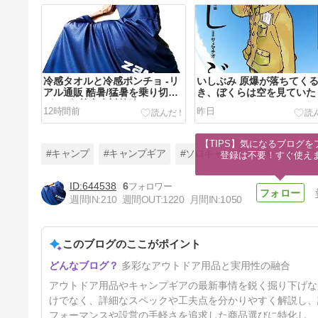
冷感タオルと冷感ポンチョ -リ
いしぶみ 原爆が落ちてく
アル通販 酷暑/猛暑を乗り切る
き、ぼくらは空を見ていた
グッズ/ 熱中症対策編-
12時間前
昨日
【TIPS】気になるブログを
#キャンプ
#キャンプギア
#ソロキャンプ
#diy
#キャ
登録は不要！すぐ使え
644538
6
週間IN:
210
週間OUT:
1220
月間IN:
1050
鳥取県立美術館 マンガを拓く
谷口ジロー展 -リアル通販 孤独
のグルメ/遥かな町へ 編-
このブログのここがポイント
4日前
多彩なアウトドア用品と実用性の融合
アウトドア用品やキャンプギアの最新事情を鋭く掘り下げな
けでなく、詳細なスペックや工夫点を分かりやすく解説し、
フォーマンスや設営の手軽さを追求した商品選びに特化し、