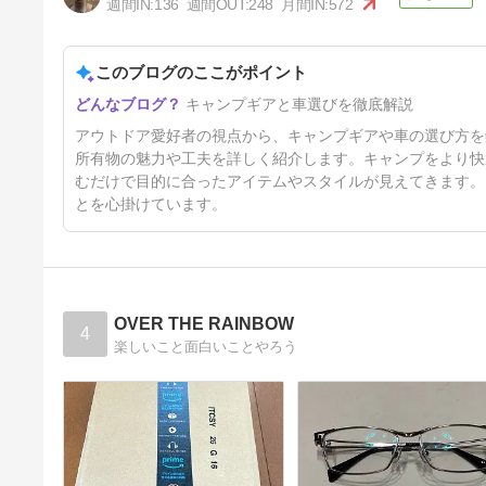
週間IN:
136
週間OUT:
248
月間IN:
572
2026-8th
76日前
このブログのここがポイント
キャンプギアと車選びを徹底解説
アウトドア愛好者の視点から、キャンプギアや車の選び方を
所有物の魅力や工夫を詳しく紹介します。キャンプをより快
むだけで目的に合ったアイテムやスタイルが見えてきます。
とを心掛けています。
OVER THE RAINBOW
4
楽しいこと面白いことやろう