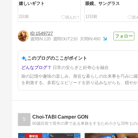
嬉しいギフト
眼鏡、サングラス
2日前
12日前
1549727
週間IN:
120
週間OUT:
210
月間IN:
490
このブログのここがポイント
熱中症指数計
日常の安らぎと好奇心を融合
33日前
旅の記憶や趣味の楽しみ、身近な暮らしの出来事を巧みに綴
を刺激する。多彩なエピソードを折り込みながらも、穏やか
Choi-TABI Camper GON
5