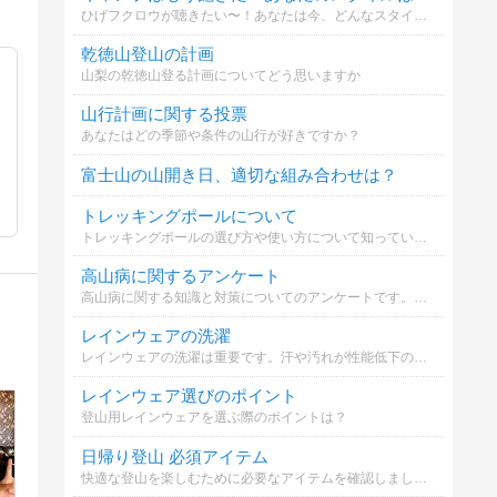
ひげフクロウが聴きたい〜！あなたは今、どんなスタイルでキャンプを楽しんでますか？複数選択OKで、コメントも歓迎です。
乾徳山登山の計画
山梨の乾徳山登る計画についてどう思いますか
山行計画に関する投票
あなたはどの季節や条件の山行が好きですか？
富士山の山開き日、適切な組み合わせは？
トレッキングポールについて
トレッキングポールの選び方や使い方について知っていますか？
高山病に関するアンケート
高山病に関する知識と対策についてのアンケートです。登山者の皆様、以下の選択肢からどれに当てはまるか選んでください。
レインウェアの洗濯
レインウェアの洗濯は重要です。汗や汚れが性能低下の原因に。洗っていますか？
レインウェア選びのポイント
登山用レインウェアを選ぶ際のポイントは？
日帰り登山 必須アイテム
快適な登山を楽しむために必要なアイテムを確認しましょう。持って無いものはありますか？