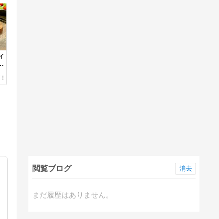
ィ
ス
-
閲覧ブログ
消去
まだ履歴はありません。