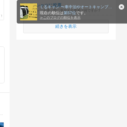
登山用Tシャツに投票
くるキャン 〜車中泊やオートキャンプを楽しむアラフィフ夫婦
登山用Tシャツを選ぶ際に重視する要素は何ですか？
現在の順位は
第57位
です。
≫
このブログの順位を表示
続きを表示
ある車旅をするため小さな20年ものの中古車キャンパー「GON」を購入。 旅やいろいろな思い出を残すことで、少しでも共感していただき、笑っていただき、お役に立てることを願っています！