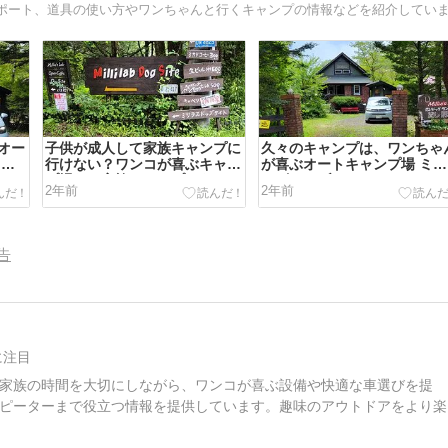
オー
子供が成人して家族キャンプに
久々のキャンプは、ワンちゃ
ラ
行けない？ワンコが喜ぶキャン
が喜ぶオートキャンプ場 ミリ
プ場なら家族キャンプもあり！
ーズ・ラブ！
2年前
2年前
告
に注目
家族の時間を大切にしながら、ワンコが喜ぶ設備や快適な車選びを提
ピーターまで役立つ情報を提供しています。趣味のアウトドアをより楽