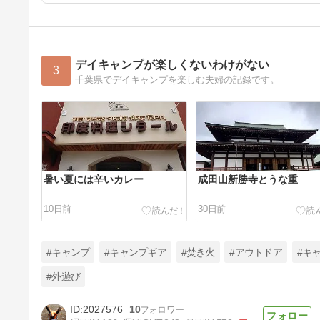
デイキャンプが楽しくないわけがない
3
千葉県でデイキャンプを楽しむ夫婦の記録です。
暑い夏には辛いカレー
成田山新勝寺とうな重
10日前
30日前
#キャンプ
#キャンプギア
#焚き火
#アウトドア
#キ
#外遊び
2027576
10
shelter baseオートキャンプ場