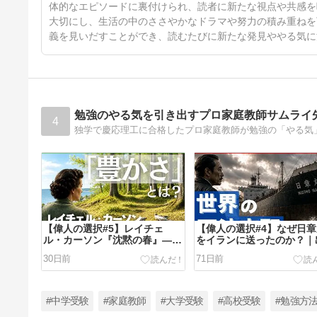
体的なエピソードに裏付けられ、読者に新たな視点や共感を
大切にし、生活の中のささやかなドラマや努力の積み重ねを
義を見いだすことができ、読むたびに新たな発見ややる気に
勉強のやる気を引き出すプロ家庭教師サムライ
4
独学で慶応理工に合格したプロ家庭教師が勉強の「やる気
【偉人の選択#5】レイチェ
【偉人の選択#4】なぜ日
ル・カーソン『沈黙の春』―世
をイランに送ったのか？｜
界を動かした一冊
佐三
30日前
71日前
#中学受験
#家庭教師
#大学受験
#高校受験
#勉強方