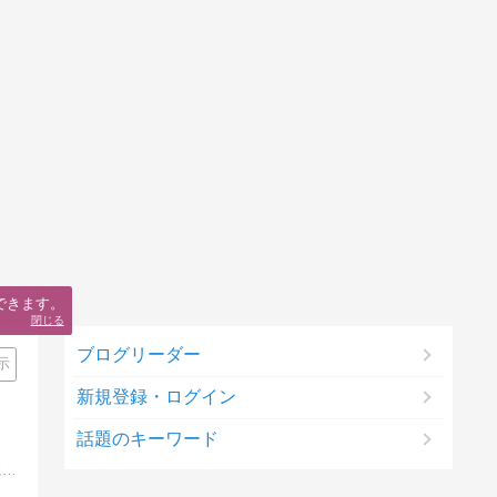
できます。
閉じる
ブログリーダー
示
新規登録・ログイン
話題のキーワード
プロ家庭教師による中学受験算数の詳しい解説ブログ。公開テストでも復習テストでも何でもいい、小さな成功体験の積み重ねが自信につながる。チャンスは全員にある。手応えを感じながら日々成長していこう。僕たち大人も全力を尽くす。