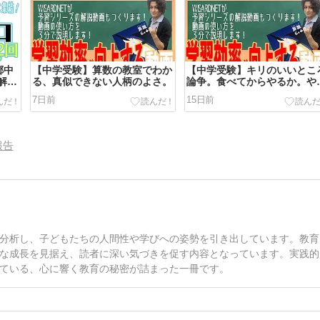
郷中
【中学受験】算数の教室でわか
【中学受験】キリのいいとこ
問解説
る、真似できない人柄のよさ。
論争。食べてからやるか。や
てから食べるか。
7日前
15日前
報告
分析し、子どもたちの人間性や学びへの姿勢を引き出しています。教育
な成長を見据え、読者に深い気づきを促す内容となっています。実践的
ている、心に響く教育の秘密が詰まった一冊です。