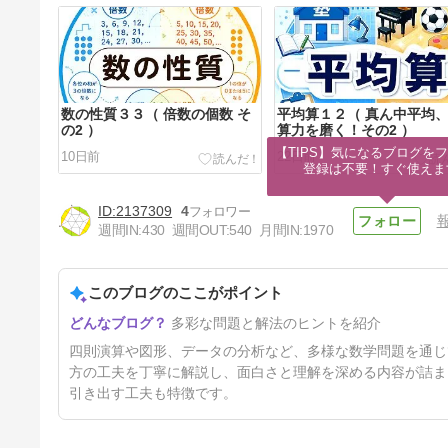
数の性質３３（ 倍数の個数 そ
平均算１２（ 真ん中平均
の2 ）
算力を磨く！その2 ）
【TIPS】気になるブログをフ
10日前
22日前
登録は不要！すぐ使えま
2137309
4
週間IN:
430
週間OUT:
540
月間IN:
1970
このブログのここがポイント
数列１１（ 連続する整数の和
多彩な問題と解法のヒントを紹介
）
39日前
四則演算や図形、データの分析など、多様な数学問題を通じ
方の工夫を丁寧に解説し、面白さと理解を深める内容が詰ま
引き出す工夫も特徴です。