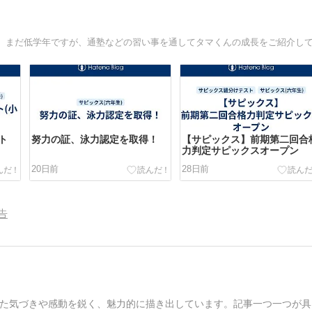
ト
努力の証、泳力認定を取得！
【サピックス】前期第二回合
力判定サピックスオープン
20日前
28日前
告
た気づきや感動を鋭く、魅力的に描き出しています。記事一つ一つが具