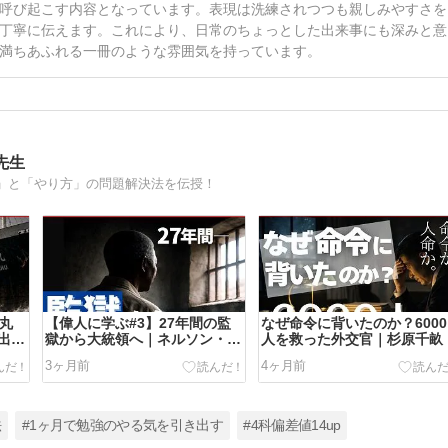
呼び起こす内容となっています。表現は洗練されつつも親しみやすさを
丁寧に伝えます。これにより、日常のちょっとした出来事にも深みと意
満ちあふれる一冊のような雰囲気を持っています。
先生
」と「やり方」の問題解決法を伝授！
章丸
【偉人に学ぶ#3】27年間の監
なぜ命令に背いたのか？6000
出光
獄から大統領へ｜ネルソン・マ
人を救った外交官｜杉原千畝
ンデラ
3ヶ月前
4ヶ月前
法
#1ヶ月で勉強のやる気を引き出す
#4科偏差値14up