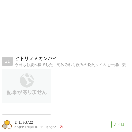
ヒトリノミカンパイ
21
今日もお疲れ様でした！宅飲み独り飲みの晩酌タイムを一緒に楽しみましょう。芋焼酎を極めたい！札幌の情報も発信しています。
1763722
週間IN:
0
週間OUT:
15
月間IN:
5