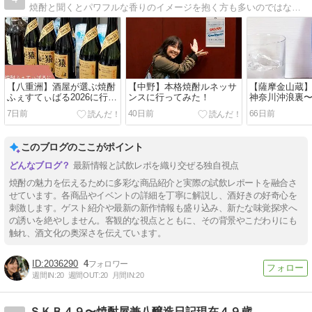
焼酎と聞くとパワフルな香りのイメージを抱く方も多いのではないでしょうか。焼酎業界は年々変化しており、最近のトレンドはサッパリとした口当たり、フルーティーな香りです。読むと、サパフル焼酎が飲みたくなるメディアです。
【八重洲】酒屋が選ぶ焼酎
【中野】本格焼酎ルネッサ
【薩摩金山蔵
ふぇすてぃばる2026に行っ
ンスに行ってみた！
神奈川沖浪裏
てみた！
みた！
7日前
40日前
66日前
このブログのここがポイント
最新情報と試飲レポを織り交ぜる独自視点
焼酎の魅力を伝えるために多彩な商品紹介と実際の試飲レポートを融合さ
せています。各商品やイベントの詳細を丁寧に解説し、酒好きの好奇心を
刺激します。ゲスト紹介や最新の新作情報も盛り込み、新たな味覚探求へ
の誘いを絶やしません。客観的な視点とともに、その背景やこだわりにも
触れ、酒文化の奥深さを伝えています。
2036290
4
週間IN:
20
週間OUT:
20
月間IN:
20
ＳＫＢ４９〜焼酎屋兼八醸造日記現在４９歳