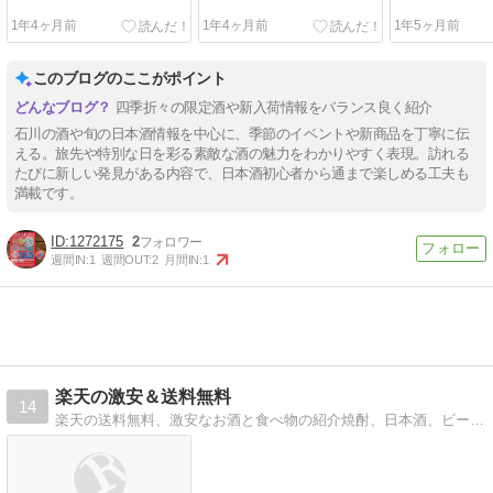
1年4ヶ月前
1年4ヶ月前
1年5ヶ月前
このブログのここがポイント
四季折々の限定酒や新入荷情報をバランス良く紹介
石川の酒や旬の日本酒情報を中心に、季節のイベントや新商品を丁寧に伝
える。旅先や特別な日を彩る素敵な酒の魅力をわかりやすく表現。訪れる
たびに新しい発見がある内容で、日本酒初心者から通まで楽しめる工夫も
満載です。
1272175
2
週間IN:
1
週間OUT:
2
月間IN:
1
楽天の激安＆送料無料
14
楽天の送料無料、激安なお酒と食べ物の紹介焼酎、日本酒、ビール、おつまみなどのお得情報