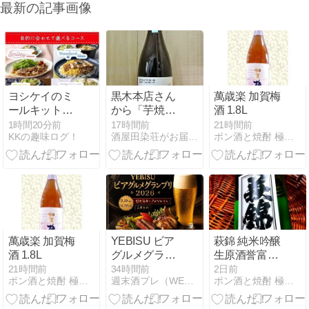
最新の記事画像
ヨシケイのミ
黒木本店さん
萬歳楽 加賀梅
ールキットの
から「芋焼酎
酒 1.8L
違いや比較！
山ねこ 麹米山
1時間20分前
17時間前
21時間前
KKの趣味ログ！
酒屋田染荘がお届けする最新情報です。
ポン酒と焼酎 極上ワインfrom 磐田市掛塚 粋な町
どれが良い？
田錦 25度」入
荷！！
萬歳楽 加賀梅
YEBISU ビア
萩錦 純米吟醸
酒 1.8L
グルメグラン
生原酒誉富士
プリ2026｜開
(萩錦酒
21時間前
34時間前
2日前
ポン酒と焼酎 極上ワインfrom 磐田市掛塚 粋な町
週末酒プレ（WEEKEND SAKE PREVIEW）
ポン酒と焼酎 極上ワインfrom 磐田市掛塚 粋な町
催日・会場・
造)720ml
参加方法まと