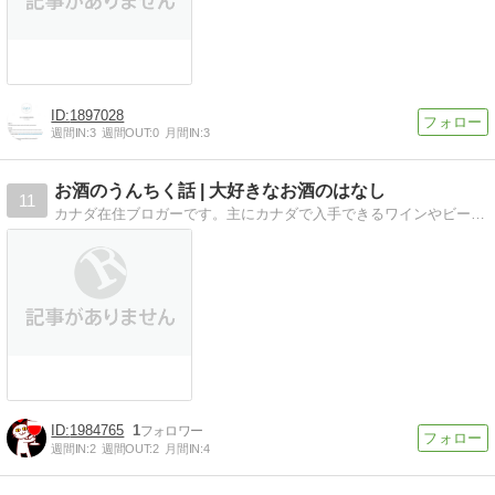
1897028
週間IN:
3
週間OUT:
0
月間IN:
3
お酒のうんちく話 | 大好きなお酒のはなし
11
カナダ在住ブロガーです。主にカナダで入手できるワインやビールのレビューを書いています。日本酒や焼酎、ジンも好きです。
1984765
1
週間IN:
2
週間OUT:
2
月間IN:
4