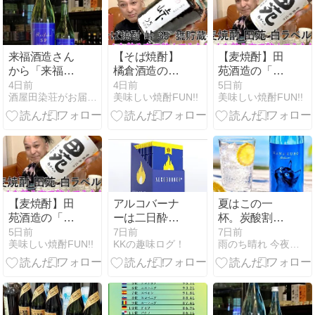
来福酒造さん
【そば焼酎】
【麦焼酎】田
から「来福
橘倉酒造の
苑酒造の「田
RAIFUKU SP
「峠 35° 甕貯
苑 白ラベル」
4日前
4日前
5日前
酒屋田染荘がお届けする最新情報です。
美味しい焼酎FUN!!
美味しい焼酎FUN!!
純米吟醸」入
蔵」を飲んで
を飲んでみた♪
荷！！
みた♪
【麦焼酎】田
アルコバーナ
夏はこの一
苑酒造の「田
ーは二日酔い
杯。炭酸割り
苑 白ラベル」
に良い？悪
がもっと好き
5日前
7日前
7日前
美味しい焼酎FUN!!
KKの趣味ログ！
雨のち晴れ 今夜は満天星空
を飲んでみた♪
い？検証！
になる『ナナ
クボブルー／
シトラスネ
オ』