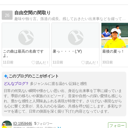
自由空間の間取り
26
趣味や独り言。孫達の成長。残しておきたい出来事などを綴っていきます。下戸ですが酒類収集大好き！ ﾌﾞﾗﾝﾃﾞｰ・ｳｲｽｷｰの琥珀色に癒されております。
この曲は最高の名曲です
暑っ・・・・(;'∀')
最後の夏っ！
よ。
11日前
11日前
33日前
このブログのここがポイント
多ジャンルに渡る温かい記録と感性
日常の何気ない瞬間や懐かしい思い出、身近な出来事を丁寧に綴っていま
す。季節の移ろいや家族のエピソード、音楽や自然への深い愛情も感じら
れ、豊かな感性と人間味あふれる表現が特徴です。さりげない表現ながら
も心に響く文章が、見る人の心を温め、共感を呼び起こします。多彩なテ
ーマを通じて、日常の側面を深く掘り下げた内容となっています。
1959446
5