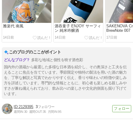
雅楽代 南風
酒吞童子 ENJOY サーフィ
SAKENOVA Craf
ン 純米吟醸酒
BrewNote 007
14日前
14日前
17日前
このブログのここがポイント
多彩な地域と個性を映す酒色彩
国内外の酒蔵から厳選した多様な日本酒を紹介し、その奥深さと工夫を伝
えることに焦点を当てています。季節限定や独特の製法を用いた酒の魅力
を、丁寧な解説と写真でわかりやすく伝え、香りや味わいの特徴や楽しみ
方を詳述しています。専門的な情報とともに、初心者も楽しめる親しみや
すさが兼ね備えられており、飲み比べの楽しさや文化的側面も掘り下げて
います。
2129395
3
週間IN:
30
週間OUT:
35
月間IN:
95