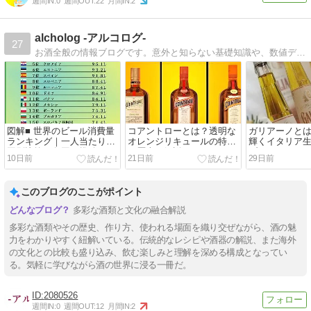
週間IN:
0
週間OUT:
22
月間IN:
2
alcholog -アルコログ-
27
お酒全般の情報ブログです。意外と知らない基礎知識や、数値データなどを発信しています。よろしくお願いします。
図解■ 世界のビール消費量
コアントローとは？透明な
ガリアーノと
ランキング｜一人当たりの
オレンジリキュールの特徴
輝くイタリア
国別比較と各国の推移
や歴史を解説
ブリキュール
10日前
21日前
29日前
このブログのここがポイント
多彩な酒類と文化の融合解説
多彩な酒類やその歴史、作り方、使われる場面を織り交ぜながら、酒の魅
力をわかりやすく紐解いている。伝統的なレシピや酒器の解説、また海外
の文化との比較も盛り込み、飲む楽しみと理解を深める構成となってい
る。気軽に学びながら酒の世界に浸る一冊だ。
2080526
週間IN:
0
週間OUT:
12
月間IN:
2