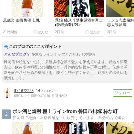
萬歳楽 加賀梅酒 1.8L
萩錦 純米吟醸生原酒誉富士
ラン＆志太泉純米
(萩錦酒造)720ml
志太泉酒造
21時間前
2日前
3日前
このブログのここがポイント
多彩なラインナップとこだわりの技術
静岡酒や焼酎を中心に、多種多様な酒の魅力を伝えています。産地や醸造
方法、飲み頃や料理との相性など、具体的な情報を丁寧に解説。伝統と革
新を融合させた酒の奥深さを、鋭くも見やすく紹介し、銘酒との出会いを
演出します。
1672225
14
週間IN:
140
週間OUT:
216
月間IN:
592
ポン酒と焼酎 極上ワインfrom 磐田市掛塚 粋な町
2
静岡県で地酒・本格焼酎を主に販売しています。自分の舌で選んだ蔵元さんです。偏りもありますが、こだわりとともに人間性の優れた蔵元さんたちばかりです。