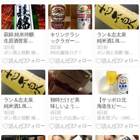
め
萩錦 純米吟醸
キリンクラシ
ラン＆志太泉
生原酒誉富士
ックラガーと
純米酒1.8L㈱
(萩錦酒
一番搾りの違
志太泉酒造
2日前
2日前
3日前
ポン酒と焼酎 極上ワインfrom 磐田市掛塚 粋な町
KKの趣味ログ！
ポン酒と焼酎 極上ワインfrom 磐田市掛塚 粋な町
造)720ml
いをチェッ
ク！
ラン＆志太泉
独特だけど美
【サッポロ北
純米酒1.8L㈱
味しいような
海道生ビール
志太泉酒造
『バリンダロ
2026レビュ
3日前
4日前
4日前
ポン酒と焼酎 極上ワインfrom 磐田市掛塚 粋な町
ひなたのお酒レビューブログ
週末酒プレ（WEEKEND SAKE PREVIEW）
ッホ シングル
ー】味は？ま
カスク オロロ
ずい？うま
ソシェリーカ
い？正直感想
スク』！