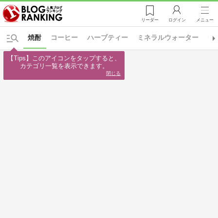
リーダー
ログイン
メニュー
焼酎
コーヒー
ハーブティー
ミネラルウォーター
中
【Tips】このアイコンをタップすると、

カテゴリ一覧を表示できます。
閉じる