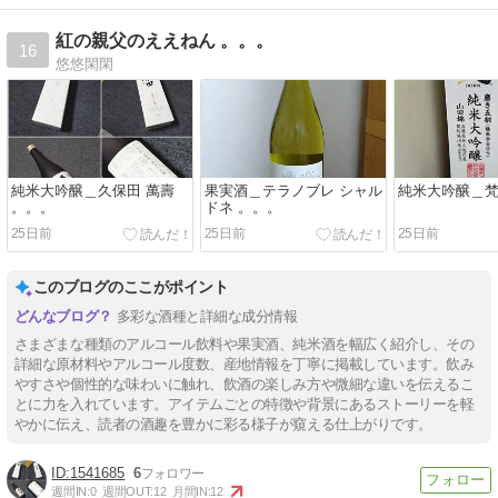
紅の親父のええねん 。。。
16
悠悠閑閑
純米大吟醸＿久保田 萬壽
果実酒＿テラノブレ シャル
純米大吟醸＿梵
。。。
ドネ 。。。
25日前
25日前
25日前
このブログのここがポイント
多彩な酒種と詳細な成分情報
さまざまな種類のアルコール飲料や果実酒、純米酒を幅広く紹介し、その
詳細な原材料やアルコール度数、産地情報を丁寧に掲載しています。飲み
やすさや個性的な味わいに触れ、飲酒の楽しみ方や微細な違いを伝えるこ
とに力を入れています。アイテムごとの特徴や背景にあるストーリーを軽
やかに伝え、読者の酒趣を豊かに彩る様子が窺える仕上がりです。
1541685
6
週間IN:
0
週間OUT:
12
月間IN:
12