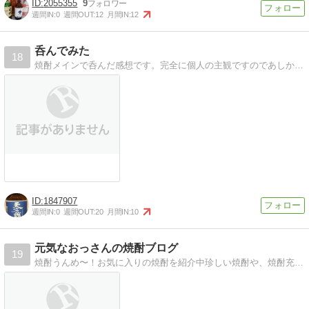
2055355
9
週間IN:
0
週間OUT:
12
月間IN:
12
呑んでみた
18
焼酎メインで呑んだ感想です。完全に個人の主観ですのであしからず。
1847907
週間IN:
0
週間OUT:
20
月間IN:
10
元気なおっさんの焼酎ブログ
19
焼酎うんめ〜！お気に入りの焼酎を紹介中珍しい焼酎や、焼酎充実の居酒屋/バーなどもご紹介。遊びにきて下さいね〜