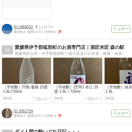
1869032
1
週間IN:
0
週間OUT:
0
月間IN:
5
愛媛県伊予郡砥部町のお酒専門店｜酒匠米匠 森の駅
24
愛媛県松山市・伊予郡砥部町で蔵元直送の日本酒・梅酒・地酒・焼酎を販売しているお酒屋さんです。品揃えはもちろんの事、安いだけでなく他では手に入らない人気の銘酒など様々なお酒を取り扱っております。贈答品にも喜ばれる量り売り梅酒も好評販売中です。
［芋焼酎］円熟 竈猫 25度
［芋焼酎］ZERO 赤江 25
［芋焼酎］緑赤江
1.8L/720ml
度 1.8L / 720ml
1.8L
3年前
3年前
3年前
2052729
週間IN:
0
週間OUT:
3
月間IN:
3
ダメ人間の酔いどれ日記・・・