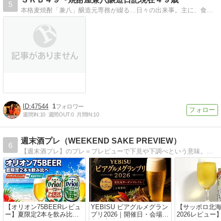
5
本格麦焼酎「兼八」醸造元専務が綴る…日々の出来事。主に、食べ物、飲み物ですが…
47544
1
週間IN:
10
週間OUT:
0
月間IN:
10
週末酒プレ（WEEKEND SAKE PREVIEW）
6
【週末酒プレ】のプレ＝プレビューで下見や下調べという意味。新しいお酒に出会いたい人が下調べができるブログを目指し、お酒の紹介や豆知識、お酒に合うおつまみ紹介記事を発信中。公式LINEはコチラから⇒https://lin.ee/7huEDty
【オリオン75BEERレビュ
YEBISU ビアグルメグラン
【サッポロ北
ー】夏限定2本を飲み比べ
プリ2026｜開催日・会場・
2026レビュ