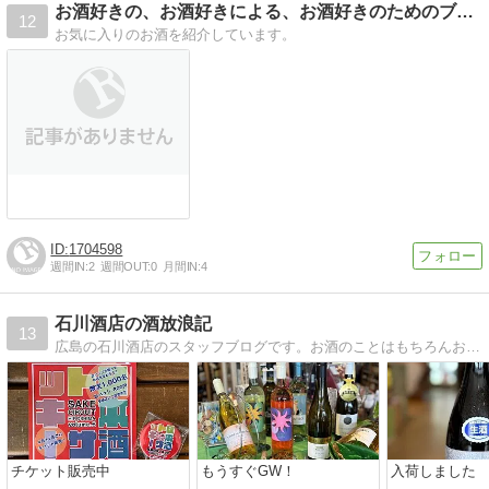
お酒好きの、お酒好きによる、お酒好きのためのブログ
12
お気に入りのお酒を紹介しています。
1704598
週間IN:
2
週間OUT:
0
月間IN:
4
石川酒店の酒放浪記
13
広島の石川酒店のスタッフブログです。お酒のことはもちろんおいしいお店やおつまみまで、楽しくお送りします。
チケット販売中
もうすぐGW！
入荷しました