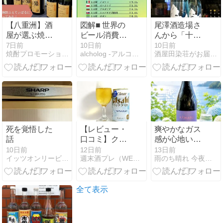
【八重洲】酒
図解■ 世界の
尾澤酒造場さ
屋が選ぶ焼酎
ビール消費量
んから「十九
ふぇすてぃば
ランキング｜
Il
7日前
10日前
10日前
焼酎プロモーションメディアRANBIKI
alcholog -アルコログ-
酒屋田染荘がお届けする最新情報です。
る2026に行っ
一人当たりの
Cumulonembo
てみた！
国別比較と各
イルクムロネ
国の推移
ンボ」入
荷！！
死を覚悟した
【レビュー・
爽やかなガス
話
口コミ】クリ
感が心地いい
アアサヒさわ
♡KAWAEU純
10日前
12日前
13日前
イッツオンリービールライフ
週末酒プレ（WEEKEND SAKE PREVIEW）
雨のち晴れ 今夜は満天星空
やか仕込み｜
米おりがらみ
味は？まず
Chill
い？うまい？
公式HPに載っ
全て表示
ていなかった
数量限定商品