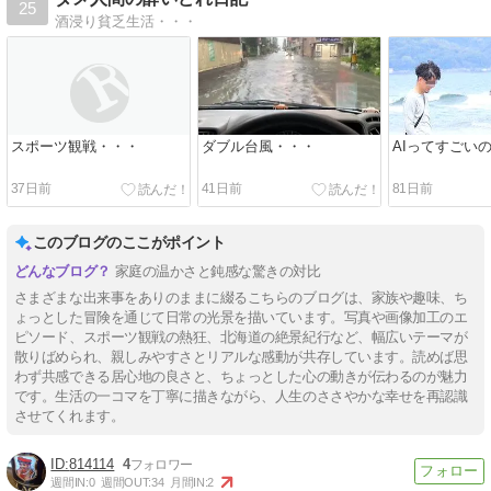
25
酒浸り貧乏生活・・・
スポーツ観戦・・・
ダブル台風・・・
AIってすごい
37日前
41日前
81日前
このブログのここがポイント
家庭の温かさと鈍感な驚きの対比
さまざまな出来事をありのままに綴るこちらのブログは、家族や趣味、ち
ょっとした冒険を通じて日常の光景を描いています。写真や画像加工のエ
ピソード、スポーツ観戦の熱狂、北海道の絶景紀行など、幅広いテーマが
散りばめられ、親しみやすさとリアルな感動が共存しています。読めば思
わず共感できる居心地の良さと、ちょっとした心の動きが伝わるのが魅力
です。生活の一コマを丁寧に描きながら、人生のささやかな幸せを再認識
させてくれます。
814114
4
週間IN:
0
週間OUT:
34
月間IN:
2