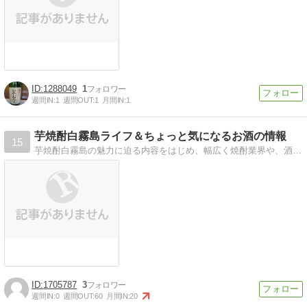
1288049
1
週間IN:
1
週間OUT:
1
月間IN:
1
芋焼酎白霧島ライフ＆ちょっと気になるお酒の情報
15
芋焼酎白霧島の魅力に迫る内容をはじめ、幅広く焼酎業界や、酒類業界の情報を発信していくブログ内容です。
1705787
3
週間IN:
0
週間OUT:
60
月間IN:
20