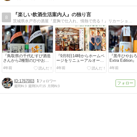
『楽しい飲酒生活案内人』の独り言
8
茨城県水戸市の酒屋『度胸で仕入れ、情熱で売る！』リカーショップキナセの店主が楽しいお酒との付き合い方をご紹介しています！お酒の学校も随時開講中です！
『鳥取県の千代むすび酒造
『9月8日14時からホームペ
『黒牛ひやお
さんから2種類のひやおろ
ージをリニューアルオープ
Extra Edition』
しが登場』
ンします』
4年前
4年前
4年前
1767003
1
週間IN:
3
週間OUT:
15
月間IN:
3