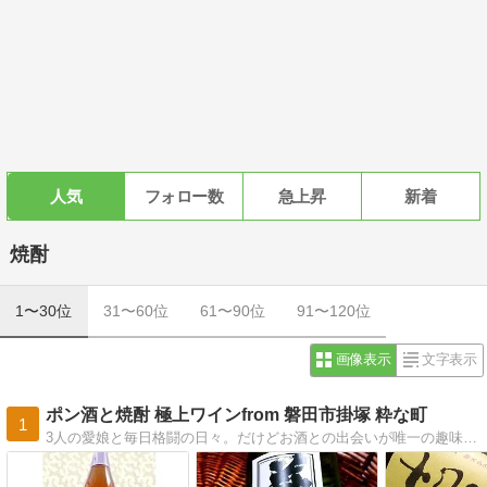
人気
フォロー数
急上昇
新着
焼酎
1〜30位
31〜60位
61〜90位
91〜120位
画像表示
文字表示
ポン酒と焼酎 極上ワインfrom 磐田市掛塚 粋な町
1
3人の愛娘と毎日格闘の日々。だけどお酒との出会いが唯一の趣味。きき酒師の資格も早々に所得し、自分の舌と知識を信じ、自分の感性でこだわり抜いた酒ブログです。