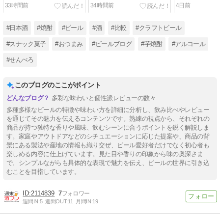
｜アイランドセッション
参加方法まとめ
い？うまい？
33時間前
34時間前
4日前
IPA・真夏のラガー
#日本酒
#焼酎
#ビール
#酒
#比較
#クラフトビール
#スナック菓子
#おつまみ
#ビールブログ
#芋焼酎
#アルコール
#せんべろ
このブログのここがポイント
多彩な味わいと個性派レビューの数々
多種多様なビールの特徴や味わい方を詳細に分析し、飲み比べやレビュー
を通じてその魅力を伝えるコンテンツです。熟練の視点から、それぞれの
商品が持つ独特な香りや風味、飲むシーンに合うポイントを鋭く解説しま
す。家庭やアウトドアなどのシチュエーションに応じた提案や、商品の背
景にある製法や産地の情報も織り交ぜ、ビール愛好者だけでなく初心者も
楽しめる内容に仕上げています。見た目や香りの印象から味の奥深さま
で、シンプルながらも具体的な表現で魅力を伝え、ビールの世界に引き込
むことを目指しています。
2114839
7
週間IN:
5
週間OUT:
11
月間IN:
19