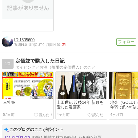
1505600
週間IN:
0
週間OUT:
0
月間IN:
10
定価並で購入した日記
20
ダイビングとお酒（焼酎の定価購入）のこと
三社祭
土田世紀 没後14年 新政を
地金（GOLD
愛した漫画家
年弱で約○○倍
87日前
4ヶ月前
4ヶ月前
このブログのここがポイント
時節と地域の魅力を融合した多彩な話題