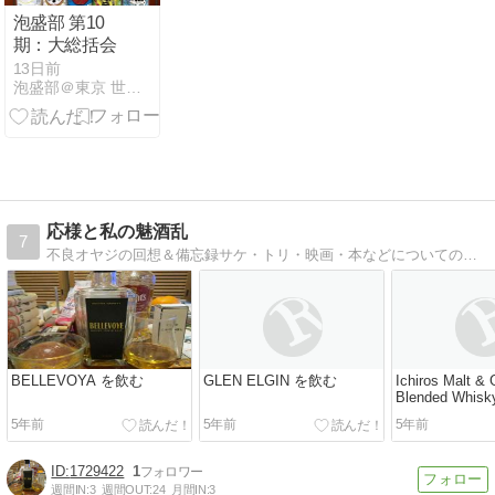
泡盛部 第10
期：大総括会
13日前
泡盛部＠東京 世田谷 升本屋 公式ブログ
応様と私の魅酒乱
7
不良オヤジの回想＆備忘録サケ・トリ・映画・本などについての雑記帳
BELLEVOYA を飲む
GLEN ELGIN を飲む
Ichiros Malt & 
Blended Whi
5年前
5年前
5年前
1729422
1
週間IN:
3
週間OUT:
24
月間IN:
3