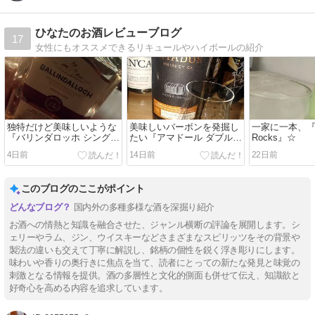
ひなたのお酒レビューブログ
17
女性にもオススメできるリキュールやハイボールの紹介
独特だけど美味しいような
美味しいバーボンを発掘し
一家に一本、『Y
『バリンダロッホ シングル
たい『アマドール ダブルバ
Rocks』☆
カスク オロロソシェリーカ
レルバーボン シャルド
4日前
14日前
22日前
スク』！
ネ』！
このブログのここがポイント
国内外の多種多様な酒を深掘り紹介
お酒への情熱と知識を融合させた、ジャンル横断の評論を展開します。シ
ェリーやラム、ジン、ウイスキーなどさまざまなスピリッツをその背景や
製法の違いも交えて丁寧に解説し、銘柄の個性を鋭く浮き彫りにします。
味わいや香りの奥行きに焦点を当て、読者にとっての新たな発見と味覚の
刺激となる情報を提供。酒の多層性と文化的側面も併せて伝え、知識欲と
好奇心を高める内容を追求しています。