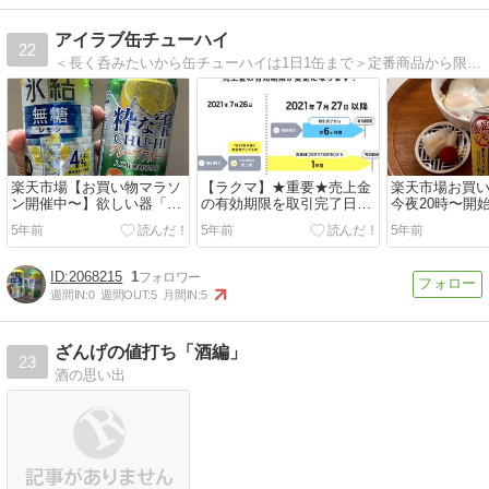
アイラブ缶チューハイ
22
＜長く呑みたいから缶チューハイは1日1缶まで＞定番商品から限定商品など気になった缶チューハイ・お酒＆おつまみの&楽天市場で購入・欲しい物の紹介
楽天市場【お買い物マラソ
【ラクマ】★重要★売上金
楽天市場お買
ン開催中〜】欲しい器「イ
の有効期限を取引完了日か
今夜20時〜開
ッタラ・ハサミポーセリ
ら180日後(約6ヶ月)に変更
さと納税】＆
5年前
5年前
5年前
ン」
のお知らせ
入候補
2068215
1
週間IN:
0
週間OUT:
5
月間IN:
5
ざんげの値打ち「酒編」
23
酒の思い出