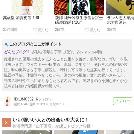
萬歳楽 加賀梅酒 1.8L
萩錦 純米吟醸生原酒誉富士
ラン＆志太泉純米
(萩錦酒造)720ml
志太泉酒造
21時間前
2日前
3日前
このブログのここがポイント
多彩な酒類を丁寧に紹介、多ジャンル網羅
厳選された酒類の魅力を伝えることに重きを置き、多彩なカテゴリーを取
り扱います。ウイスキーや日本酒、泡盛、焼酎など、それぞれの特徴や製
法、味の奥深さを丁寧に解説し、嗜好に寄り添った提案を行っています。
風景や季節、体験談を交えながら、酒の持つ風格と文化の豊かさを伝え、
読者の嗜好や生活に彩りをもたらす内容です。酒好きの心を掴む細やかな
視点と詳細な情報提供が特徴です。
1846352
6
週間IN:
44
週間OUT:
368
月間IN:
180
いい酒いい人との出会いを大切に！
3
銘酒専門店「山下酒店」が綴るトピック情報！