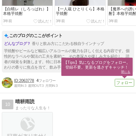
【白晴レ（しろっぱれ）】
【一人蔵 ひとりくら】本格
【魔界への誘い
本格芋焼酎
芋焼酎
酎】本格芋焼
3年前
3年前
3年前
このブログのここがポイント
香りと飲み方にこだわる独自ラインナップ
芋焼酎やビールなど幅広いアルコールの魅力を詳しく伝える内容です。個
性的なラベルや製法の工夫を素材に、その奥深さや楽しみ方を紹介し、読
者の味覚を刺激します。特に日本の伝統的な醸造法や季節限定商品、こだ
【Tips】気になるブログをフォロー。

登録不要。更新を逃さずキャッチ！
わりの香りに焦点を当て、飲み手に新しい発見を提供しています。
閉じる
2063778
4
週間IN:
3
週間OUT:
3
月間IN:
3
晴耕雨読
10
まったりな人生を！