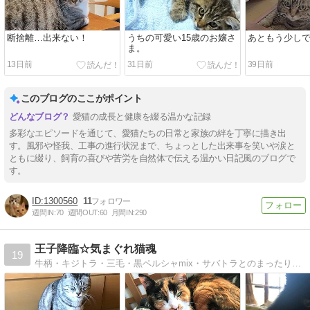
断捨離…出来ない！
うちの可愛い15歳のお嬢さ
あともう少し
ま。
13日前
31日前
39日前
このブログのここがポイント
愛猫の成長と健康を綴る温かな記録
多彩なエピソードを通じて、愛猫たちの日常と家族の絆を丁寧に描き出
す。風邪や怪我、工事の進行状況まで、ちょっとした出来事を笑いや涙と
ともに綴り、飼育の喜びや苦労を自然体で伝える温かい日記風のブログで
す。
1300560
11
週間IN:
70
週間OUT:
60
月間IN:
290
王子降臨☆気まぐれ猫魂
19
牛柄・キジトラ・三毛・黒ペルシャmix・サバトラとのまったり生活。A cat has 9 lives。猫魂は永遠なり