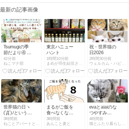
最新の記事画像
Tsumugiの季
東京ハニュー
祝・世界猫の
節だより④ 夏
ハント
日2026
の緑と滝、お
42分前
1時間10分前
2時間30分前
ねこマナ部
まめが羽生結弦さんのことをつぶやいてみる
ウェルカム・ハピネスはココにあり
猿さんに癒さ
れて。―真庭
の旅②・神庭
の滝 後編―
世界猫の日ヽ
まるがご飯を
evaとaiaiのな
(`Д´)ﾉというこ
食べなくなっ
つやすみ
とでうちのに
た８
@2026①
3時間前
3時間前
4時間前
ねことアパートと1人暮らし
あんこと麦と
猫とふたり暮らし〜evaとaiaiの日常〜
ゃんプロどう