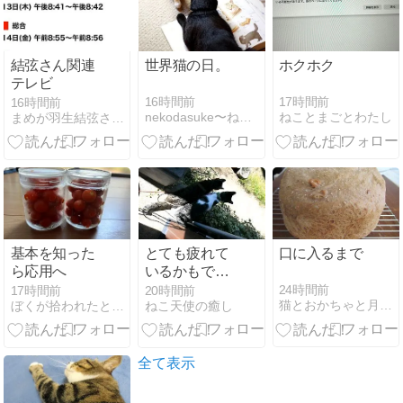
結弦さん関連
世界猫の日。
ホクホク
テレビ
16時間前
17時間前
16時間前
nekodasuke〜ねこだすけ〜
ねことまごとわたし
まめが羽生結弦さんのことをつぶやいてみる
基本を知った
とても疲れて
口に入るまで
ら応用へ
いるかもで
す。株式の決
24時間前
17時間前
20時間前
猫とおかちゃと月光仮面
ぼくが拾われたときの話をしよう
ねこ天使の癒し
算、今日は今
期最高でし
た…。
全て表示