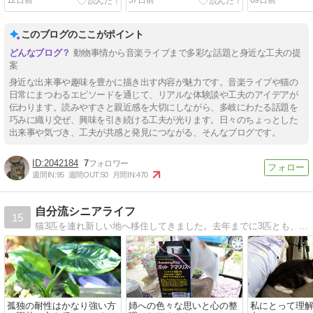
12日前
57日前
69日前
リスト大予想）
このブログのここがポイント
動物事情から音楽ライブまで多彩な話題と身近な工夫の提
案
身近な出来事や趣味を豊かに描き出す内容が魅力です。音楽ライブや猫の
日常にまつわるエピソードを通じて、リアルな体験談や工夫のアイデアが
伝わります。読みやすさと親近感を大切にしながら、多岐にわたる話題を
巧みに織り交ぜ、興味を引き続ける工夫が光ります。日々のちょっとした
出来事や気づき、工夫が共感と発見につながる、そんなブログです。
2042184
7
週間IN:
95
週間OUT:
50
月間IN:
470
自分流シニアライフ
15
猫3匹を連れ新しい地へ移住してきました。去年までに3匹とも、そして両親も見送り、これから自分だけのシニアライフが始まります。
孤独の耐性はかなり強い方
姉への色々な思いと心の整
私にとって理