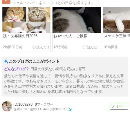
ウェル・ハピ・ネス・ココとの日常を綴ります。
祝・世界猫の日2026
おやつの人、ご挨拶
スケスケ三昧!!!
2時間30分前
12時間前
35時間前
このブログのここがポイント
日常の何気ない瞬間を巧みに描写
猫たちの仕草や表情を通じて、愛情や気持ちの動きをリアルに伝える文章
が特徴です。やわらかさとユーモアを交え、暮らしの中に潜む魅力や微笑
みを引き出す描写力が優れています。読者は共感しながら、猫のちょっと
した仕草に美しさと味わいを感じ取れる内容となっています。
1689278
9
週間IN:
300
週間OUT:
440
月間IN:
1530