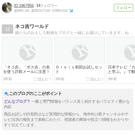
1967956
14
週間IN:
130
週間OUT:
180
月間IN:
630
ネコ吉ワールド
12
猫たちのおもしろ動画をブログと一緒にお届けしていきます。ねこ散歩、ネコDIY、猫用品レビューまで、ネコ吉＆ボス吉のほっこり生活をお楽しみ下さい。
「ネコ吉」「ボス吉」の名
Ｏｉｓｉｘ初回お試しセッ
日本テレビ『
を使う詐欺メールに注意！
ト
と学ぶ。』で
2年前
3年前
3年前
このブログのここがポイント
一般と専門情報をバランス良く紹介するバラエティ豊かな
内容
商品お試しや詐欺防止など実用的な情報から、海外向け新チャンネルやテ
レビ出演の報告まで多岐にわたり、視聴者の興味や役立つ情報をわかりや
すく伝えています。