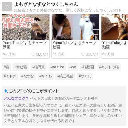
よもぎとなずなとつくしちゃん
11
先住猫よもぎと外猫のなずな、新しく家族になったつくしとのドタバタ楽しい生活です。
YomoTube／よもチューブ
YomoTube／よもチューブ
YomoTube
動画
動画
動画
6ヶ月前
6ヶ月前
6ヶ月前
#猫
#サビ猫
#猫写真
#youtube
#cat
#猫動画
#キジトラ猫
#よもぎ
#なずな
#ちくわ
#縞三毛猫
#つくし
このブログのここがポイント
ペットの日常と趣味のガーデニングを融合
ハムハム家の日常を綴ったブログは、猫とハムスターの愛らしい動画、遊
びや自宅警備の様子を中心に展開します。自然と暮らす楽しさや野菜作り
の奮闘記もあり、多彩な趣味と癒しの瞬間をシェア。温かく親しみやすい
文章とリアルな暮らしぶりが伝わる内容です。