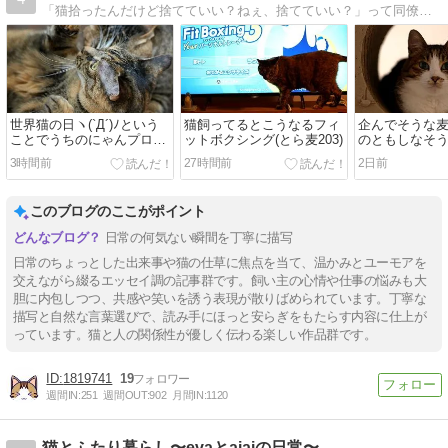
「猫拾ったんだけど捨てていい？ねぇ、捨てていい？」って同僚が聞いてきたので「いやいやいやちょっと待ておまえ」って言ったら飼うことになった人のブログ。 ねこを飼…
世界猫の日ヽ(`Д´)ﾉという
猫飼ってるとこうなるフィ
企んでそうな
ことでうちのにゃんプロど
ットボクシング(とら麦203)
のともしなそ
うぞ
と(とら麦202)
3時間前
27時間前
2日前
このブログのここがポイント
日常の何気ない瞬間を丁寧に描写
日常のちょっとした出来事や猫の仕草に焦点を当て、温かみとユーモアを
交えながら綴るエッセイ調の記事群です。飼い主の心情や仕事の悩みも大
胆に内包しつつ、共感や笑いを誘う表現が散りばめられています。丁寧な
描写と自然な言葉選びで、読み手にほっと安らぎをもたらす内容に仕上が
っています。猫と人の関係性が優しく伝わる楽しい作品群です。
1819741
19
週間IN:
251
週間OUT:
902
月間IN:
1120
猫とふたり暮らし〜evaとaiaiの日常〜