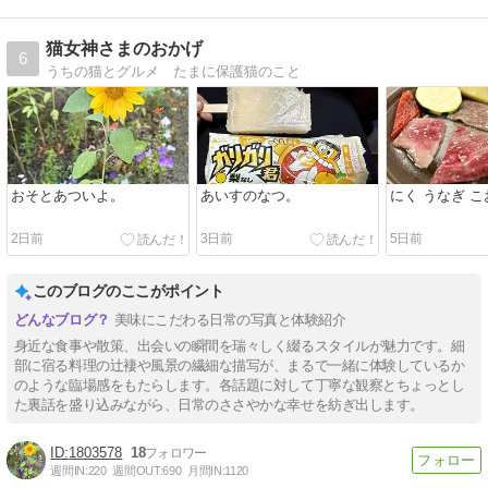
猫女神さまのおかげ
6
うちの猫とグルメ たまに保護猫のこと
おそとあついよ。
あいすのなつ。
にく うなぎ 
2日前
3日前
5日前
このブログのここがポイント
美味にこだわる日常の写真と体験紹介
身近な食事や散策、出会いの瞬間を瑞々しく綴るスタイルが魅力です。細
部に宿る料理の辻褄や風景の繊細な描写が、まるで一緒に体験しているか
のような臨場感をもたらします。各話題に対して丁寧な観察とちょっとし
た裏話を盛り込みながら、日常のささやかな幸せを紡ぎ出します。
1803578
18
週間IN:
220
週間OUT:
690
月間IN:
1120