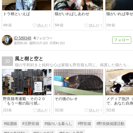
トラ柄といえば
猫がいればしあわせ
猫がいれば幸
4年前
5年前
5年前
589348
4
週間IN:
60
週間OUT:
220
月間IN:
310
風と樹と空と
20
猫の平和好きと純粋な心は家猫も野良猫も同じ。保護した猫たちの日常を綴りながら、過酷な運命と生活に耐える野良猫救済の道筋を考えます。（旧ブログ名：「今日も元気で頑張るニャン」
野良猫考連載・その２０
その後のレオ
メディア批評
「もう一枚の貼り紙」
で、あなた自
たいの？
2日前
3日前
5日前
#保護猫
#元野良猫
#猫のいる暮らし
#野良猫
#野良猫保護活動