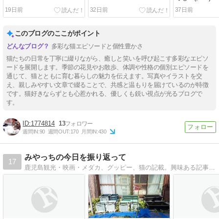
19日前
32日前
37日前
このブログのここがポイント
多彩な猫エピソードと個性豊かさ
猫たちの日常を丁寧に綴りながら、癒しと笑いを呼び起こす多彩なエピソ
ードを展開します。季節の花見やお散歩、体調や性格の個別エピソードを
通じて、猫とともに育む暮らしの魅力を伝えます。写真やイラストを交
え、親しみやすい文章で綴ることで、共感と温もりを届けているのが特徴
です。猫好きならずとも心惹かれる、優しくも鋭い視点が光るブログで
す。
1774814
13
週間IN:
90
週間OUT:
170
月間IN:
430
みやっちの今日を振り返って
17
鹿児島観光・映画・メダカ、グッピー、猫の記載。興味ある記事も掲載していますので、是非お立ち寄り下さい。