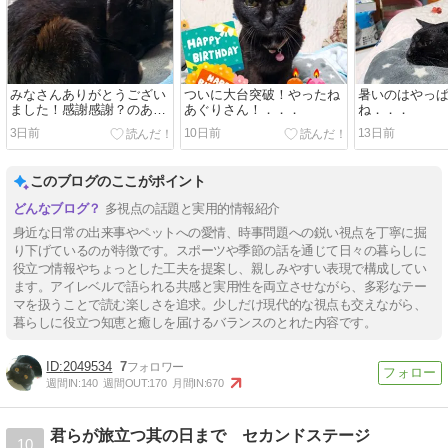
みなさんありがとうござい
ついに大台突破！やったね
暑いのはやっ
ました！感謝感謝？のあぐ
あぐりさん！．．．
ね．．．
りさん．．．
3日前
10日前
13日前
このブログのここがポイント
多視点の話題と実用的情報紹介
身近な日常の出来事やペットへの愛情、時事問題への鋭い視点を丁寧に掘
り下げているのが特徴です。スポーツや季節の話を通じて日々の暮らしに
役立つ情報やちょっとした工夫を提案し、親しみやすい表現で構成してい
ます。アイレベルで語られる共感と実用性を両立させながら、多彩なテー
マを扱うことで読む楽しさを追求。少しだけ現代的な視点も交えながら、
暮らしに役立つ知恵と癒しを届けるバランスのとれた内容です。
2049534
7
週間IN:
140
週間OUT:
170
月間IN:
670
君らが旅立つ其の日まで セカンドステージ
10