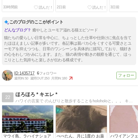
33時間前
2日前
3日前
このブログのここがポイント
癒やしとユーモア溢れる猫エピソード
猫たちの愛らしい日常を中心に、ちょっとした仕草や仕掛けに焦点を当て
たほほえましい記事が多いです。各記事は親バカ心をくすぐる可愛さとユ
ーモアを抑えつつも、日常のワンシーンを具体的に描写しており、猫好き
の心をわしづかみにします。また、猫の表情や動きの観察を通じて、ほっ
こりとした気持ちと楽しさが伝わる構成です。
1435717
6
週間IN:
50
週間OUT:
250
月間IN:
180
ほろほろ * キエレ *
22
ハワイの言葉で のんびりと散歩することをholoholoと。。。 キエレは薫り高いガーデニアの花 人生を日々の散歩のように…
マウイ島、ラハイナショア
べべたん、月に1度の お薬
ハワイアンフ