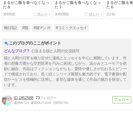
まるがご飯を食べなくなっ
まるがご飯を食べなくなっ
まるがご飯を
た８
た７
た６
3時間前
30時間前
2日前
#絵日記
#猫
#猫マンガ
#コミックエッセイ
このブログのここがポイント
心温まる猫と人間の交流描写
猫と人間の日常を織り交ぜた漫画とエッセイを中心に展開しています。作
者の想像力豊かな空想世界を巧みに表現しながら、温かみとユーモアを絶
妙に融合。作品はフィクションながらも、愛情や優しさが伝わるエピソー
ドで構成されており、長く続くシリーズ展開も魅力的です。電子書籍や配
信サービスを積極的に活用し、多彩な媒体を通じて作品の魅力を発信して
います。
1852588
73
週間IN:
174
週間OUT:
1044
月間IN:
700