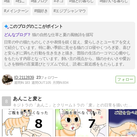
#猫
#ねこ
#猫ブログ
#ネコ
#猫との暮らし
#猫のいる暮らし
#メインクーン
#猫好き
#エジプシャンマウ
このブログのここがポイント
猫の自然な仕草と夏の風物詩を描写
日常の中の猫たちのしぐさや表情を鋭く捉え、愛らしさとユーモアを交え
て紹介しています。特に暑い季節に見せる猫のゴロ寝やくつろぎ姿、喜び
と安らぎに満ちた行動を生き生きと描き、普段の生活の一コマに心癒やし
をもたらす内容となっています。飼い主の視点から、猫のかわいさや愛お
しさを独特の言葉選びとリズムで伝え、読者に親近感をもたらします。
2112839
23
週間IN:
183
週間OUT:
105
月間IN:
834
あんこと麦と
8
キジトラの「あんこ」とクリームトラの「麦」との日常を描いた絵日記（猫マンガ）です。 ほぼ親（猫）バカです。 たまにマンガのことも書きます。