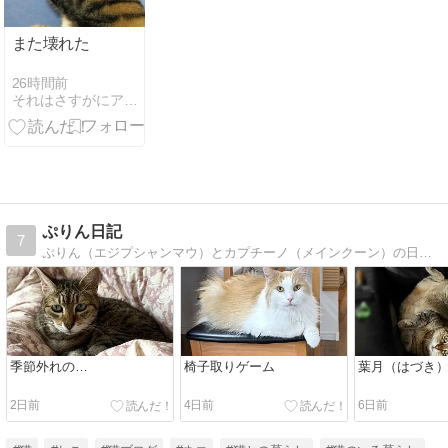
また壊れた
26時間前
それはさすがにアレだろう
ぷりん日記
7
ぷりん（エジプシャンマウ）とカプチーノ（メインクーン）の日々徒然。ときどきヒトゴト
季節外れの…
椅子取りゲーム
葉月（はづき
2日前
4日前
6日前