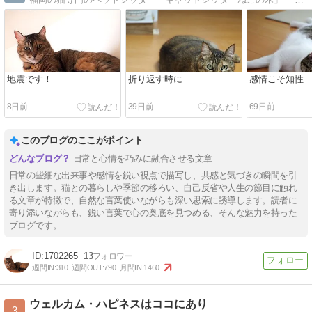
地震です！
折り返す時に
感情こそ知性
8日前
39日前
69日前
このブログのここがポイント
日常と心情を巧みに融合させる文章
日常の些細な出来事や感情を鋭い視点で描写し、共感と気づきの瞬間を引
き出します。猫との暮らしや季節の移ろい、自己反省や人生の節目に触れ
る文章が特徴で、自然な言葉使いながらも深い思索に誘導します。読者に
寄り添いながらも、鋭い言葉で心の奥底を見つめる、そんな魅力を持った
ブログです。
1702265
13
週間IN:
310
週間OUT:
790
月間IN:
1460
ウェルカム・ハピネスはココにあり
3