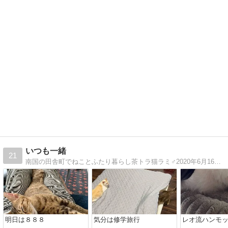
いつも一緒
21
南国の田舎町でねことふたり暮らし茶トラ猫ラミ♂2020年6月16日 10才半でお空へお引越しキジトラ猫ルーク♂2020年8月8日 4ヶ月で保護猫からうちの子になりました
明日は８８８
気分は修学旅行
レオ流ハンモ