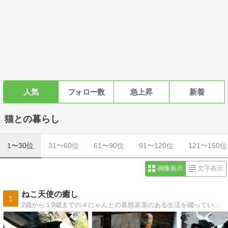
人気
フォロー数
急上昇
新着
猫との暮らし
1〜30位
31〜60位
61〜90位
91〜120位
121〜150位
画像表示
文字表示
ねこ天使の癒し
1
2歳から１9歳までの４にゃんとの喜怒哀楽のある生活を綴っています。賑やかな若い子を始め、みんな個性的で愉快です〜(*^^)