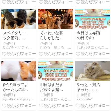
ぞ
スペイクリニ
ていねいな暮
今日は世界猫
ック備前。3
らしがした
の日です♪
匹の手術
い。
7時間前
7時間前
8時間前
Cats’チャリティー播磨 猫の保護活動＆TNR
貯める、整える、猫と暮らす。
しあわせにゃんこのブログ
♯私の買ってよ
明日はまだま
やっと下痢治
かったもの♯わ
だ続くよ超チ
まった。。。
んこの牛乳♯朝
ビッコ祭！
9時間前
10時間前
10時間前
sy0k0ra and jyujyu and AI
しあわせにゃんこのブログ
sabocafe*
夕のお散歩♯毎
日飲む ♯心理
テスト ♯うち