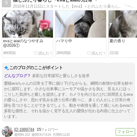
5
2016年11月11日にスタートした【eva】♀とのふたり暮らし。「一人暮らしでも猫と楽しく幸せに暮らせる」ということをわたしたちが証明しています！2021年5月発症、主の皮膚筋炎闘病記も。
evaとaiaiのなつやすみ
ハマり中
夏の香り
@2026①
4時間前
28時間前
2日前
このブログのここがポイント
多彩な日常描写と愛らしさを追求
愛猫evaちゃんの日常を丁寧に掘り下げながらも、瞬間の表情や仕草を鮮や
かに描写します。小さな出来事にユーモアや温かさを加え、見る人にほっ
こりした気持ちと癒しを提供します。カメラを向けるたびに垣間見えるeva
の愛らしさや、思わず笑みを誘う仕草の数々に、多くの人がふと日常の奇
跡を見つけることができるでしょう。動きや表情を通して感じられるevaの
多彩な個性と、それを温かく見守る主人の愛情が伝わる内容に仕上がって
います。
1889744
15
週間IN:
232
週間OUT:
616
月間IN:
1120