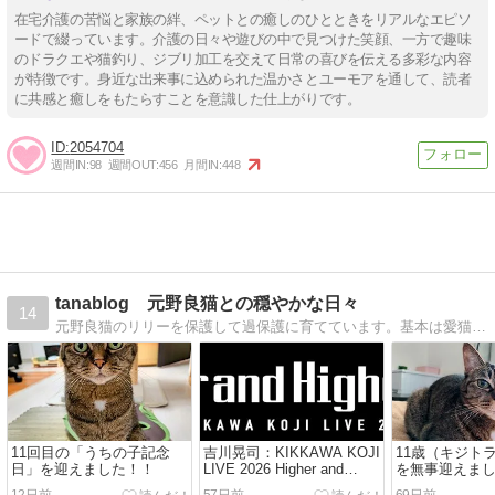
在宅介護の苦悩と家族の絆、ペットとの癒しのひとときをリアルなエピソ
ードで綴っています。介護の日々や遊びの中で見つけた笑顔、一方で趣味
のドラクエや猫釣り、ジブリ加工を交えて日常の喜びを伝える多彩な内容
が特徴です。身近な出来事に込められた温かさとユーモアを通して、読者
に共感と癒しをもたらすことを意識した仕上がりです。
2054704
週間IN:
98
週間OUT:
456
月間IN:
448
tanablog 元野良猫との穏やかな日々
14
元野良猫のリリーを保護して過保護に育てています。基本は愛猫の記事を書いていますが、趣味の車や音楽の記事も気まぐれで書いています。どうぞよろしくお願いします。
11回目の「うちの子記念
吉川晃司：KIKKAWA KOJI
11歳（キジト
日」を迎えました！！
LIVE 2026 Higher and
を無事迎えま
Higher Tour開催！（セット
ず元気です！