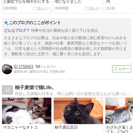
と園芸で心を穏やかにする
理になりました
内
10時間前
35時間前
2日前
このブログのここがポイント
時事や生活の裏側を深く掘り下げる視点
さまざまなブログの記事は、社会や個人生の裏側に潜む真実やひらめきを
鋭く切り取っています。家族や仕事、教育問題など身近なテーマを扱いつ
つも、日常を超えた人間模様や社会構造の裏側を映し出す観察眼が光りま
す。硬軟取り混ぜた文章で、魂に響く気づきを提供します。
1750653
54
週間IN:
90
週間OUT:
502
月間IN:
598
柚子麦畑で猫Life。
16
仲良し兄弟猫の日常を、時には飼い主の妄想を交えながら綴った親ばか満載なブログです。
マヨニャーなオトコ
柚子麦記念日
わざわざ遠く
ても…(;^ω^)