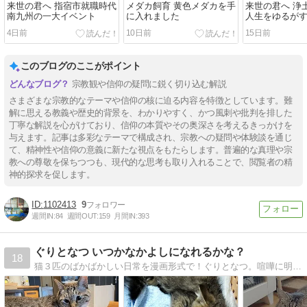
来世の君へ 指宿市就職時代
メダカ飼育 黄色メダカを手
来世の君へ 浄
南九州の一大イベント
に入れました
人生をゆるが
4日前
10日前
15日前
このブログのここがポイント
宗教観や信仰の疑問に鋭く切り込む解説
さまざまな宗教的なテーマや信仰の核に迫る内容を特徴としています。難
解に思える教義や歴史的背景を、わかりやすく、かつ風刺や批判を排した
丁寧な解説を心がけており、信仰の本質やその奥深さを考えるきっかけを
与えます。記事は多彩なテーマで構成され、宗教への疑問や体験談を通じ
て、精神性や信仰の意義に新たな視点をもたらします。普遍的な真理や宗
教への尊敬を保ちつつも、現代的な思考も取り入れることで、閲覧者の精
神的探求を促します。
1102413
9
週間IN:
84
週間OUT:
159
月間IN:
393
ぐりとなつ いつかなかよしになれるかな？
18
猫３匹のばかばかしい日常を漫画形式で！ぐりとなつ。喧嘩に明け暮れる毎日。いつか仲良しになるのか？そこに子猫が加わって！