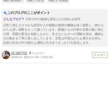
#猫の多頭飼い
#猫との生活
#猫のいる風景
このブログのここがポイント
日常の中の微細な変化と心の揺れを描写
日常に潜むささやかな変容や人や動物の感情の機微を鋭く観察し、静かな
がらも深い洞察をもって綴っています。動物たちの行動や言葉の裏に潜む
心情、周囲の変化を知覚しながら、見えないものへの理解を深め、繊細な
心の動きを丁寧に映し出しています。文章は平易ながらも奥行きを持ち、
読者が自分の中の静かな感情と向き合うきっかけを提供します。
1867701
8
週間IN:
60
週間OUT:
480
月間IN:
285