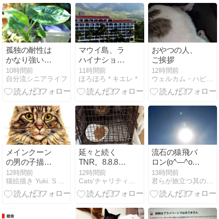
の子みてみて
孤独の耐性は
マウイ島、ラ
おやつの人、
かなり強い方
ハイナショア
ご挨拶
と園芸で心を
ズがオープン
10時間前
11時間前
12時間前
自分流シニアライフ
ほろほろ * キエレ *
ウェルカム・ハピネスはココにあり
穏やかにする
していた♡
メインクーン
延々と続く
流石の猿飛バ
の男の子描き
TNR。8.8.8の
ロン(o^―^o)ﾆ
ました
奇跡
ｺ
12時間前
12時間前
13時間前
猫絵描き Yuki. S のブログ
Cats’チャリティー播磨 猫の保護活動＆TNR
君らが旅立つ其の日まで セカンドステージ