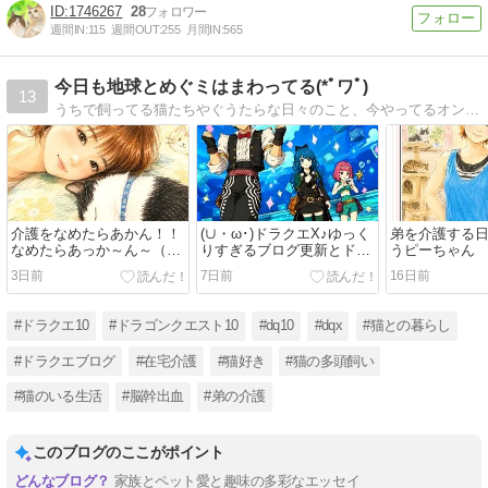
1746267
28
週間IN:
115
週間OUT:
255
月間IN:
565
今日も地球とめぐミはまわってる(*ﾟワﾟ)
13
うちで飼ってる猫たちやぐうたらな日々のこと、今やってるオンラインゲームのドラゴンクエストXのことなどを気ままに書いてます(o´∀`o)よろしくお願いしますﾟ+｡
介護をなめたらあかん！！
(∪・ω･)ドラクエΧ♪ゆっく
弟を介護する
なめたらあっか～ん～（猫
りすぎるブログ更新とドラ
うピーちゃん
と弟の介護な日々）
クエイン
3日前
7日前
16日前
#ドラクエ10
#ドラゴンクエスト10
#dq10
#dqx
#猫との暮らし
#ドラクエブログ
#在宅介護
#猫好き
#猫の多頭飼い
#猫のいる生活
#脳幹出血
#弟の介護
このブログのここがポイント
家族とペット愛と趣味の多彩なエッセイ