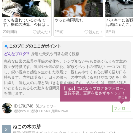
とても疲れているかもで
やっと梅雨明け。
パスキーに苦
す。株式の決算、今日は今
は箱にゃんこ
期最高でした…。
20時間前
2日前
5日前
このブログのここがポイント
身近な天気や日常を鋭く観察
多彩な日常の風景や季節の変化を、シンプルながらも奥深く伝える文章の
数々が特徴です。気温や天気の変化、家族やペットの何気ない一コマに対
し、鋭い視点と感性を生かした表現で、親しみやすくも心に響く語り口を
持ちます。内容は明るく、日々の暮らしの中で感じる喜びや気づきを丁寧
に綴り、読む人の共感と気づきを促す構成です。その中には、季節の移ろ
いとともにある心の動きも垣間見え、身近な話題を通じて温かさと奥深さ
【Tips】気になるブログをフォロー。

登録不要。更新を逃さずキャッチ！
を届けます。
閉じる
1791748
31
週間IN:
550
週間OUT:
560
月間IN:
2670
ねこの木の芽
2
福岡の猫専門のペットシッター「キャットシッターねこの木」 シッターの暮らしと、猫と、思うこと。