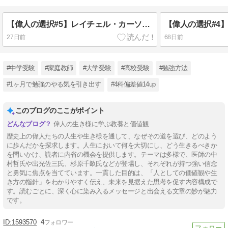
【偉人の選択#5】レイチェル・カーソン『沈黙の春』―世界を動かした一冊
27日前
68日前
#中学受験
#家庭教師
#大学受験
#高校受験
#勉強方法
#1ヶ月で勉強のやる気を引き出す
#4科偏差値14up
このブログのここがポイント
偉人の生き様に学ぶ教養と価値観
歴史上の偉人たちの人生や生き様を通して、なぜその道を選び、どのよう
に歩んだかを探求します。人生において何を大切にし、どう生きるべきか
を問いかけ、読者に内省の機会を提供します。テーマは多様で、医師の中
村哲氏や出光佐三氏、杉原千畝氏などが登場し、それぞれが持つ強い信念
と勇気に焦点を当てています。一貫した目的は、「人としての価値観や生
き方の指針」をわかりやすく伝え、未来を見据えた思考を促す内容構成で
す。読むごとに、深く心に染み入るメッセージと出会える文章の妙が魅力
です。
1593570
4