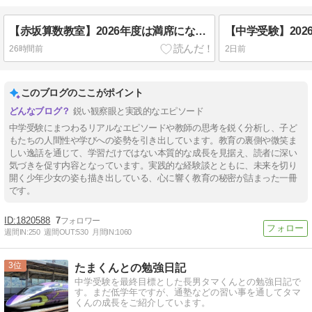
【赤坂算数教室】2026年度は満席になりました。2027年2月からの生徒は受付中です。
26時間前
2日前
このブログのここがポイント
鋭い観察眼と実践的なエピソード
中学受験にまつわるリアルなエピソードや教師の思考を鋭く分析し、子ど
もたちの人間性や学びへの姿勢を引き出しています。教育の裏側や微笑ま
しい逸話を通じて、学習だけではない本質的な成長を見据え、読者に深い
気づきを促す内容となっています。実践的な経験談とともに、未来を切り
開く少年少女の姿も描き出している、心に響く教育の秘密が詰まった一冊
です。
1820588
7
週間IN:
250
週間OUT:
530
月間IN:
1060
3
たまくんとの勉強日記
中学受験を最終目標とした長男タマくんとの勉強日記で
す。まだ低学年ですが、通塾などの習い事を通してタマ
くんの成長をご紹介しています。