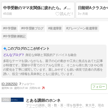
中学受験のママ友関係に疲れたら。メンタル豆腐な私が中受親をやって気づいたこと『孤独に歩め、林の中の象のように』
45日前
3ヶ月前
#中学受験
#中学受験ブログ
#発達障害
#グレーゾーン発達障害
#中学受験体験記
このブログのここがポイント
身近な体験と実践的アドバイスを融合
多彩なテーマを扱いながらも、親子の心の動きや工夫に焦点をあてた記事
が特徴です。受験や子育てのリアルな日常と、そこから得た気づきや心情
の変化を丁寧に描写しています。親しみやすくも鋭い表現で読者の共感を
誘い、役立つ情報を具体例とともに提供しています。
2082550
7
週間IN:
16
週間OUT:
44
月間IN:
48
26
とある講師のホンネ
フリーの講師。国・数・英・理を指導中。東大卒。現在