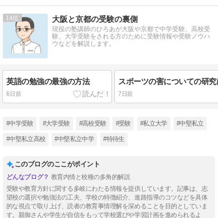
14
大阪と京都の受験の裏側
現役の塾講師のひろあが大阪や京都で中学受験、高校受
験、大学受験をされる方のために受験情報や受験ノウハ
ウなどを解説します。
英語の勉強の最強の方法
6日前
7日前
#中学受験
#大学受験
#高校受験
#受験
#私立大学
#中堅私立
#中堅私立高校
#中堅私立中学
#特待生
このブログのここがポイント
教育内情と校種の多角的解説
受験や教育方針に関する多岐にわたる情報を提供しています。記事は、志
望校の選択や勉強法の工夫、学校の特徴紹介、進路指導のコツなどを具体
的な視点で取り上げ、読者の教育事情理解を深めることを目的としていま
す。親御さんや学生が自信をもって学校選びや学習計画を進められるよ