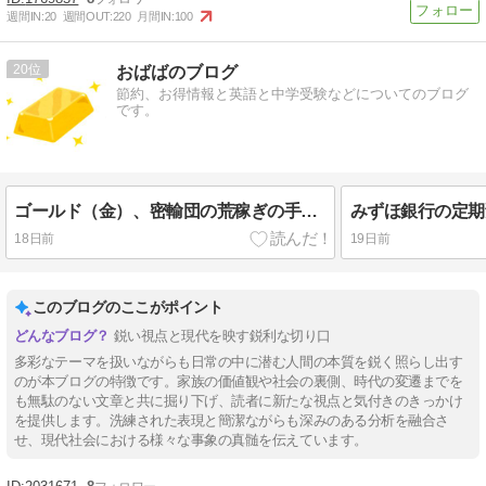
週間IN:
20
週間OUT:
220
月間IN:
100
20
おばばのブログ
節約、お得情報と英語と中学受験などについてのブログ
です。
ゴールド（金）、密輸団の荒稼ぎの手口と密輸潰しの大波！
18日前
19日前
このブログのここがポイント
鋭い視点と現代を映す鋭利な切り口
多彩なテーマを扱いながらも日常の中に潜む人間の本質を鋭く照らし出す
のが本ブログの特徴です。家族の価値観や社会の裏側、時代の変遷までを
も無駄のない文章と共に掘り下げ、読者に新たな視点と気付きのきっかけ
を提供します。洗練された表現と簡潔ながらも深みのある分析を融合さ
せ、現代社会における様々な事象の真髄を伝えています。