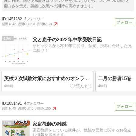
晰に解説。熱意ある記述はワクワク感を演出しながら、スポーツの深さと
面白さを伝え、読者に次戦への期待を高めさせます。
1451282
2
週間IN:
42
週間OUT:
60
月間IN:
174
10
父と息子の2022年中学受験日記
サピックスから2019年に開成、聖光、渋幕に合格した兄
に続け！
英検２次試験対策におすすめのオンライン英会話
二月の勝者15巻
4年前
4年前
1851491
4
週間IN:
40
週間OUT:
0
月間IN:
150
11
家庭教師の雑感
家庭教師をしている横井が、勉強や受験に関するお役立
ち情報を書きます。