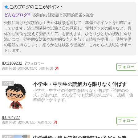
このブログのここがポイント
多角的な経験談と実用的提案を融合
受験に向けた実践的な工夫や体験談を通じて、準備のポイントを明確に示
しています。過去問演習や試験当日の見直し、便利グッズの紹介など、具
体的な実例を交えて受験のリアルを伝えます。ひとりひとりの状況に寄り
添いつつ、効率的な対策や精神的な支えを与える情報を提供し、受験準備
の道筋を照らします。細やかな経験談や提案が、これからの挑戦をサポー
トします。
2109232
7
週間IN:
20
週間OUT:
140
月間IN:
60
22
小学生・中学生の読解力を限りなく伸ばす
小学生・中学生の読解力を限りなく伸ばす『読解の公
式』があれば、どんな子でも読解力が上がり、成績・偏
差値が上がります。
764727
週間IN:
20
週間OUT:
10
月間IN:
30
23