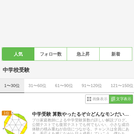
人気
フォロー数
急上昇
新着
中学校受験
1〜30位
31〜60位
61〜90位
91〜120位
121〜150位
画像表示
文字表示
1
中学受験 算数やったるぞ☆どんなモンだい集 ver.3
プロ家庭教師による中学受験算数の詳しい解説ブログ。
公開テストでも復習テストでも何でもいい、小さな成功
体験の積み重ねが自信につながる。チャンスは全員にあ
る。手応えを感じながら日々成長していこう。僕たち大