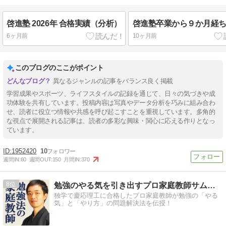
啓進塾 2026年 合格実績（分析）
啓進塾卒業から９か月経
6ヶ月前
10ヶ月前
このブログのここがポイント
異なるジャンルの記事をバランス良く掲載
学習成果やスポーツ、ライフスタイルの記録を通じて、日々の気づきや成
功体験を共有しています。投稿内容は写真やデータ分析を巧みに組み合わ
せ、読者に役立つ情報や共感を呼び起こすことを重視しています。多角的
な視点で展開される記事は、読者の多彩な興味・関心に応える作りとなっ
ています。
1952420
10
週間IN:
60
週間OUT:
150
月間IN:
370
8
勉強のやる気を引き出すプロ家庭教師サムライ先生
独学で慶応理工に合格したプロ家庭教師が勉強の「やる
気」と「やり方」の問題解決法を伝授！