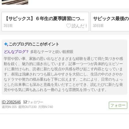
【サピックス】６年生の夏季講習について
サピックス最後の
3日前
10日前
このブログのここがポイント
多彩なテーマと鋭い観察眼
学習や習い事、家族の思い出などさまざまな経験を通じて得た気づきや感
動を鋭く、魅力的に描き出しています。記事一つ一つが具体的なエピソー
ドに裏付けられ、読者に新たな視点や共感を呼び起こす内容となっていま
す。表現は洗練されつつも親しみやすさを大切にし、生活の中のささやか
なドラマや努力の積み重ねを丁寧に伝えます。これにより、日常のちょっ
とした出来事にも深みと意義を見いだすことができ、読むたびに新たな発
見ややる気に満ちあふれる一冊のような雰囲気を持っています。
2082646
12
週間IN:
155
週間OUT:
230
月間IN:
740