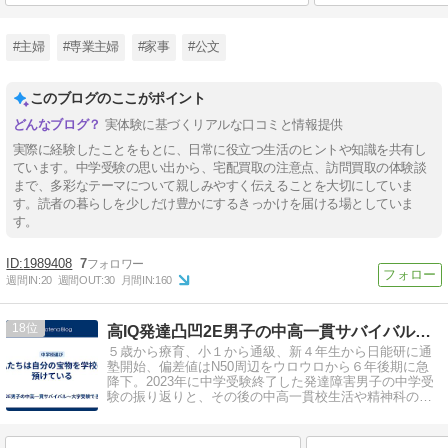
#主婦
#専業主婦
#家事
#公文
このブログのここがポイント
実体験に基づくリアルな口コミと情報提供
実際に経験したことをもとに、日常に役立つ生活のヒントや知識を共有し
ています。中学受験の思い出から、宅配買取の注意点、訪問買取の体験談
まで、多彩なテーマについて親しみやすく伝えることを大切にしていま
す。読者の暮らしを少しだけ豊かにするきっかけを届ける場としていま
す。
1989408
7
週間IN:
20
週間OUT:
30
月間IN:
160
18
高IQ発達凸凹2E男子の中高一貫サバイバル〜大学受験できるの
５歳から療育、小１から通級、新４年生から日能研に通
塾開始、偏差値はN50周辺をウロウロから６年後期に急
降下。2023年に中学受験終了した発達障害男子の中学受
験の振り返りと、その後の中高一貫校生活や精神科の通
院について書くブログです。