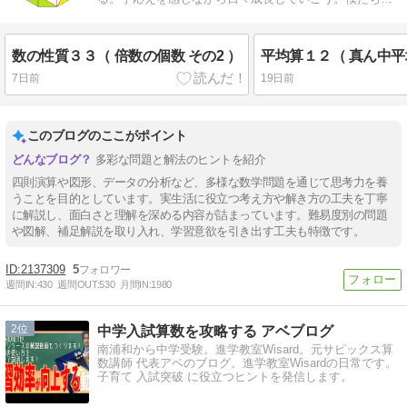
人も全力を尽くす。
数の性質３３（ 倍数の個数 その2 ）
7日前
19日前
このブログのここがポイント
多彩な問題と解法のヒントを紹介
四則演算や図形、データの分析など、多様な数学問題を通じて思考力を養
うことを目的としています。実生活に役立つ考え方や解き方の工夫を丁寧
に解説し、面白さと理解を深める内容が詰まっています。難易度別の問題
や図解、補足解説を取り入れ、学習意欲を引き出す工夫も特徴です。
2137309
5
週間IN:
430
週間OUT:
530
月間IN:
1980
2
中学入試算数を攻略する アベブログ
南浦和から中学受験。進学教室Wisard。元サピックス算
数講師 代表アベのブログ。進学教室Wisardの日常です。
子育て 入試突破 に役立つヒントを発信します。