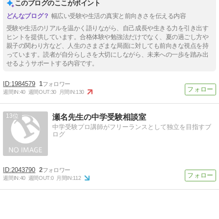
このブログのここがポイント
幅広い受験や生活の真実と前向きさを伝える内容
受験や生活のリアルを温かく語りながら、自己成長や生きる力を引き出す
ヒントを提供しています。合格体験や勉強法だけでなく、夏の過ごし方や
親子の関わり方など、人生のさまざまな局面に対しても前向きな視点を持
っています。読者が自分らしさを大切にしながら、未来への一歩を踏み出
せるようサポートする内容です。
1984579
1
週間IN:
40
週間OUT:
30
月間IN:
130
13
瀬名先生の中学受験相談室
中学受験プロ講師がフリーランスとして独立を目指すブ
ログ
2043790
2
週間IN:
40
週間OUT:
0
月間IN:
112