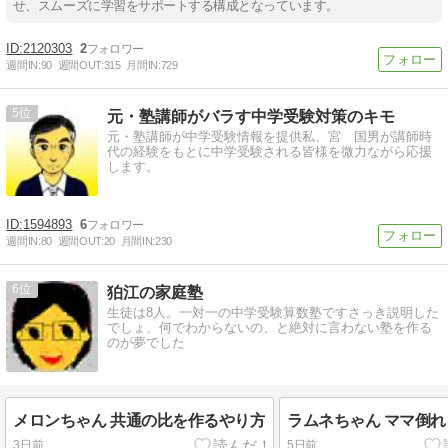
せ、スムーズに学習をサポートする構成となっています。
2120303
2
週間IN:
90
週間OUT:
315
月間IN:
729
5
元・塾講師がバラす中学受験対策のキモ
元・塾講師が中学受験情報を提供私、宮 国男が講師時
代の経験をもとに中学受験される皆様を微力ながら応援
します。
1594893
6
週間IN:
80
週間OUT:
20
月間IN:
230
6
狛江の家庭塾
生徒は8人。一対一の中学受験算数塾ですさっき説明した
でしょ、何でわからないの、と絶対に言わない塾を作る
のが夢でした
メロンちゃん 共通の比を作るやり方
ラムネちゃん ママ倒れ
3日前
5日前