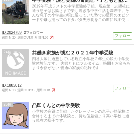
中学受験・涙と笑顔の奮闘記〜子どもと塾と親との三人四脚
2019年平成ラストの中学受験終了組。現在第一志望校に
通う息子はお陰さまで楽し過ぎる中学生活を満喫中。そ
んな息子の小学生の頃に通っていた塾での驚愕のエピソ
ードや母も揃ってのドタバタ失敗劇をこの世に残す使命
に駆られてます。
2024789
2
週間IN:
20
週間OUT:
0
月間IN:
30
24
共働き家族が挑む２０２１年中学受験
四谷大塚に通塾している現在小学校２年生の娘の中学受
験体験記です。 夫婦ともにフルタイム、時間もお金もあ
まり余裕がない 普通の家族の記録です
1883012
週間IN:
18
週間OUT:
36
月間IN:
18
25
凸凹くんとの中学受験
小学校の宿題に苦戦したグレーゾーンの息子が熱望校に
合格するまでの体験談と、持ち偏差値より高い学校に通
う現在の様子です。