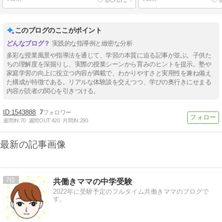
このブログのここがポイント
実践的な指導例と緻密な分析
多彩な授業風景や指導法を通じて、学習の本質に迫る記事が並ぶ。子供た
ちの理解度を深掘りし、実際の授業シーンから育みのヒントを提示。塾や
家庭学習の向上に役立つ内容が満載で、わかりやすさと実用性を兼ね備え
た構成が特徴である。リアルな体験談を交えつつ、学びの奥行きにせまる
内容が読者の関心を引きつける。
1543888
7
週間IN:
70
週間OUT:
420
月間IN:
290
最新の記事画像
7
共働きママの中学受験
2022年に受験予定のフルタイム共働きママのブログで
す。