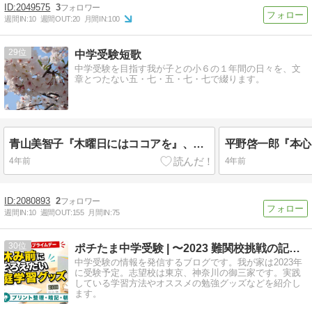
2049575
3
週間IN:
10
週間OUT:
20
月間IN:
100
29
中学受験短歌
中学受験を目指す我が子との小６の１年間の日々を、文
章とつたない五・七・五・七・七で綴ります。
青山美智子『木曜日にはココアを』、谷瑞恵『神さまのいうとおり』を読んでみた
4年前
4年前
2080893
2
週間IN:
10
週間OUT:
155
月間IN:
75
30
ポチたま中学受験 | 〜2023 難関校挑戦の記録〜
中学受験の情報を発信するブログです。我が家は2023年
に受験予定。志望校は東京、神奈川の御三家です。実践
している学習方法やオススメの勉強グッズなどを紹介し
ます。