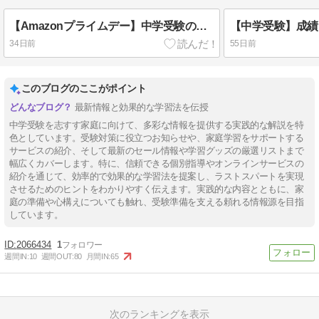
【Amazonプライムデー】中学受験の夏休み前にそろえたい家庭学習グッズ｜プリント整理・暗記・朝学習
34日前
55日前
このブログのここがポイント
最新情報と効果的な学習法を伝授
中学受験を志すす家庭に向けて、多彩な情報を提供する実践的な解説を特
色としています。受験対策に役立つお知らせや、家庭学習をサポートする
サービスの紹介、そして最新のセール情報や学習グッズの厳選リストまで
幅広くカバーします。特に、信頼できる個別指導やオンラインサービスの
紹介を通じて、効率的で効果的な学習法を提案し、ラストスパートを実現
させるためのヒントをわかりやすく伝えます。実践的な内容とともに、家
庭の準備や心構えについても触れ、受験準備を支える頼れる情報源を目指
しています。
2066434
1
週間IN:
10
週間OUT:
80
月間IN:
65
次のランキングを表示