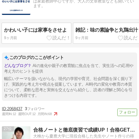
は家庭教師中心ですが、大人の文章教室なども開いてい
ます。
かわいい子には家事をさせよ
雑記：味の素論争と丸鶏出汁
9ヶ月前
9ヶ月前
このブログのここがポイント
AIの進化や親子の教育観に焦点を当て、実生活への応用や
考え方のヒントを提供
幅広いテーマを扱いながらも、現代の学習や育児、社会問題を深く掘り下
げ、実践的な考え方や視点を提案しています。AI時代の変化や教育の本質
について、柔軟な思考と実例を交えながら紹介し、読者の理解と関心を引
きつける内容です。
2068437
3
週間IN:
12
週間OUT:
12
月間IN:
68
27
合格ノートと徹底復習で成績UP！合格GET先生ブログ
大検から慶應大学に現役合格した先生やノート作りの得