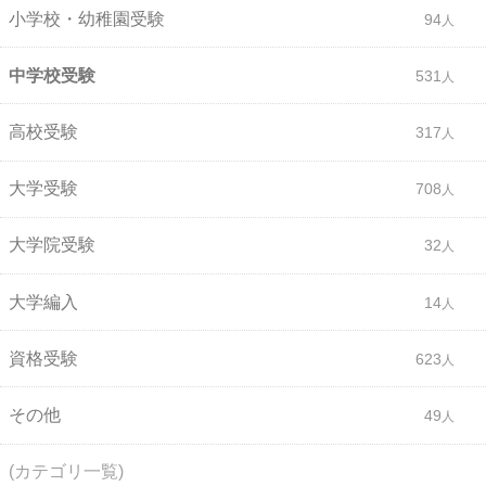
小学校・幼稚園受験
94
中学校受験
531
高校受験
317
大学受験
708
大学院受験
32
大学編入
14
資格受験
623
その他
49
(カテゴリ一覧)