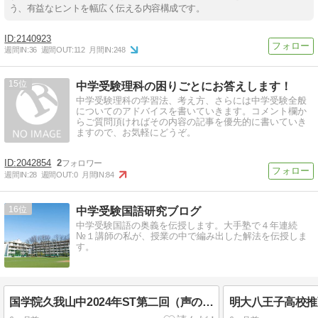
う、有益なヒントを幅広く伝える内容構成です。
2140923
週間IN:
36
週間OUT:
112
月間IN:
248
15
中学受験理科の困りごとにお答えします！
中学受験理科の学習法、考え方、さらには中学受験全般
についてのアドバイスを書いていきます。コメント欄か
らご質問頂ければその内容の記事を優先的に書いていき
ますので、お気軽にどうぞ。
2042854
2
週間IN:
28
週間OUT:
0
月間IN:
84
16
中学受験国語研究ブログ
中学受験国語の奥義を伝授します。大手塾で４年連続
№１講師の私が、授業の中で編み出した解法を伝授しま
す。
国学院久我山中2024年ST第二回（声の教育社版には解説がありません）
明大八王子高校推薦