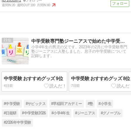
2031671
8
週間IN:
20
週間OUT:
190
月間IN:
60
21
中学受験専門塾ジーニアスで始めた中学受験【2023年2月〜】
小学4年生の男児の父です。2023年の2月に中学受験専門
塾ジーニアスに入塾しました。息子の中学受験について
記録します。
中学受験 おすすめグッズ 9位
中学受験 おすすめグッズ 8位
4日前
7日前
#中学受験
#サピックス
#早稲田アカデミー
#塾
#小学生
#日能研
#中学受験2026
#小学4年生
#ジーニアス
#グノーブル
#2026年中学受験