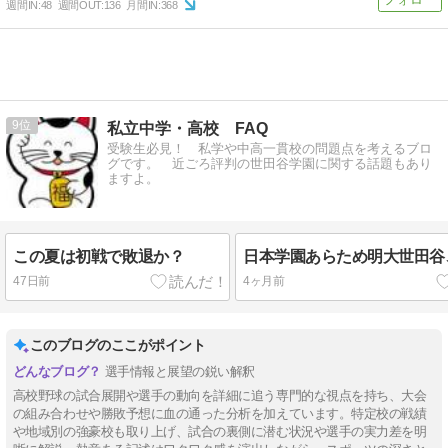
週間IN:
48
週間OUT:
136
月間IN:
368
9
私立中学・高校 FAQ
受験生必見！ 私学や中高一貫校の問題点を考えるブロ
グです。 近ごろ評判の世田谷学園に関する話題もあり
ますよ。
この夏は初戦で敗退か？
日本学園あらため明大世田谷
47日前
4ヶ月前
このブログのここがポイント
選手情報と展望の鋭い解釈
高校野球の試合展開や選手の動向を詳細に追う専門的な視点を持ち、大会
の組み合わせや勝敗予想に血の通った分析を加えています。特定校の戦績
や地域別の強豪校も取り上げ、試合の裏側に潜む状況や選手の実力差を明