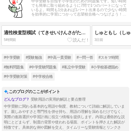
中学受験を目指す小学生のための問題集です。短い時間
でも簡単に取り組めるように7問で1つのパートになって
いるよ。時間も1分あれば1パート出来るので少ない時間
を効率的に学習につかって志望校合格へつなげよう！頑
張れ、小学受験生！！
適性検査型模試（てきせいけんさがたもし）
しゅともし（しゅ
5時間前
3日前
#中学受験
#受験勉強
#中高一貫受験
#一問一答
#スキマ時間
#無料問題集
#中学受験問題集
#私立中学受験
#小学校基礎固め
#中学受験対策
#中学校合格
このブログのここがポイント
受験用語の実用的解説と要点整理
中学受験に関わる基本的な用語や制度、教材について詳細に解説していま
す。親しみやすさと専門性を併せ持ち、用語の理解を深めるだけでなく、
実際の進路選択や学習計画に役立つ情報を提供します。内容は通俗的な説
明にとどまらず、制度の背景や使われる場面、ポイントを押さえた解説が
特徴です。具体的な例や図解を交え、タイムリーな受験情報とリンクさ