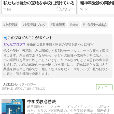
私たちは自分の宝物を学校に預けている
精神科受診の問診
2日前
5日前
#中学受験
#中学受験ブログ
#発達障害
#adhd
#中学受験体験記
このブログのここがポイント
多角的な教育事情と家庭の姿勢を鮮やかに描写
学校や受験、部活動、友人関係など多彩なテーマをユニークな視点で深掘
りします。親目線でありながらも、子どもの個性や成長を丁寧に伝え、人
生の選択肢を豊かに映し出しています。リアルなやりとりや思わぬ出来事
を通じて、現代の家庭の一面を鋭く浮き彫りにし、読めば新たな気づきと
共感を得られる内容です。難しくなりがちなテーマもシンプル且つ軽やか
に届け、読む価値を創出します。
2111145
8
週間IN:
20
週間OUT:
135
月間IN:
130
19
中学受験必勝法
朝日新聞や、「アエラ・ウイッズ・キッズ」にも紹介さ
れた、カリスマ家庭教師の、中学受験必勝法。偏差値３