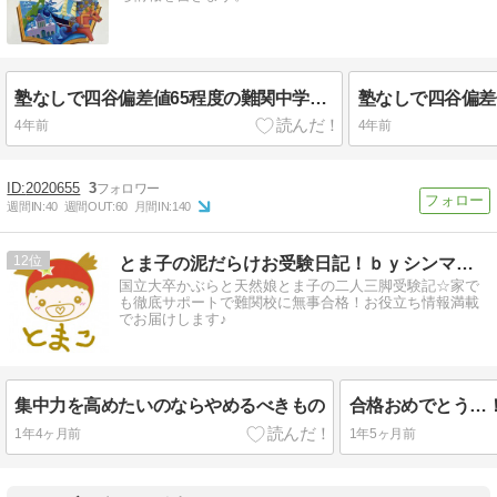
塾なしで四谷偏差値65程度の難関中学に合格した生徒の勉強内容【後編】（小6秋以降）
4年前
4年前
2020655
3
週間IN:
40
週間OUT:
60
月間IN:
140
12
とま子の泥だらけお受験日記！ｂｙシンママかぶら☆
国立大卒かぶらと天然娘とま子の二人三脚受験記☆家で
も徹底サポートで難関校に無事合格！お役立ち情報満載
でお届けします♪
集中力を高めたいのならやめるべきもの
合格おめでとう…
1年4ヶ月前
1年5ヶ月前