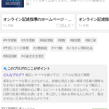
０アップも夢ではありません。岡崎マジックの秘儀を公
開！
オンライン記述指導のホームページ・Notion
オンライン記述指導
7ヶ月前
7ヶ月前
#中学受験
#大学受験
#高校受験
#算数
#個別塾
#御三家
#予習シリーズ算数
#少数精鋭
#ママ解
#メモチェ理科社会
#国語読解
#小論文古文漢文
このブログのここがポイント
幅広いテーマを掘り下げ、リアルな視点で展開
多彩なテーマを取り上げながらも、的確な視点と鋭い表現で読者の興味を
引き付ける構成が特徴です。勉強法からエンタメ、スポーツまで幅広く、
日常に役立つ情報や心に響くエピソードを具体的に伝えながら、やさしい
口調で読者の関心を誘います。常に詳しく深みを求める人に向けて、飽き
させない工夫が光る仕上がりです。
1769857
8