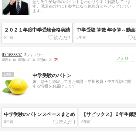
意な先生が勉強のポイントをわかりやすく解説していま
す。保護者の方にも参考になる勉強方法をアップしてい
ます。
２０２１年度中学受験合格実績
中学受験 算数 年令算～動
5年前
5年前
1683507
2
週間IN:
10
週間OUT:
20
月間IN:
120
28
中学受験のバトン
娘、息子と経験してきた知育・早期教育・中学受験に関
する情報をお届けします
中学受験のバトンスペースまとめ
3年前
5年前