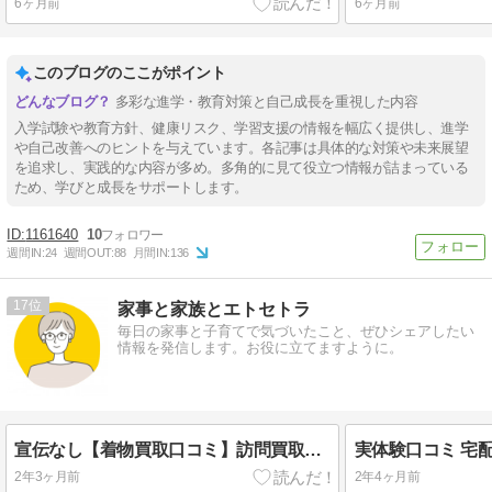
6ヶ月前
6ヶ月前
このブログのここがポイント
多彩な進学・教育対策と自己成長を重視した内容
入学試験や教育方針、健康リスク、学習支援の情報を幅広く提供し、進学
や自己改善へのヒントを与えています。各記事は具体的な対策や未来展望
を追求し、実践的な内容が多め。多角的に見て役立つ情報が詰まっている
ため、学びと成長をサポートします。
1161640
10
週間IN:
24
週間OUT:
88
月間IN:
136
17
家事と家族とエトセトラ
毎日の家事と子育てで気づいたこと、ぜひシェアしたい
情報を発信します。お役に立てますように。
宣伝なし【着物買取口コミ】訪問買取やってみた ネットの噂は本当か？
2年3ヶ月前
2年4ヶ月前