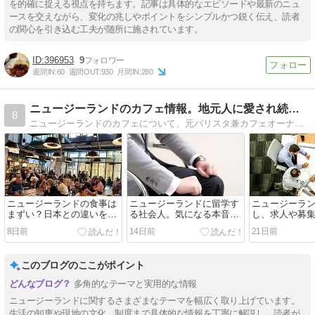
を的確に捉える視点を持ちます。記事は具体的なエピソードや最新のニュ
ースを交えながら、変化の兆しやポイントをシンプルかつ鋭く伝え、読者
の関心を引き込む工夫が随所に施されています。
396953
9
週間IN:
60
週間OUT:
930
月間IN:
280
ニュージーランドのカフェ情報。地元人に愛され続ける店特集
8
ニュージーランドのカフェについて、元バリスタ兼カフェオーナーが独断と偏見で料理やコーヒー、お店の雰囲気や立地も含めたあらゆる視点で生情報を紹介していくシリーズ
ニュージーランドの食事は
ニュージーランドに留学す
ニュージーラ
まずい？日本との違いを考
る社会人。気になる本音の
し、求人や募
察する
お話し
つけ方
8日前
14日前
21日前
このブログのここがポイント
多角的なテーマと実用的な情報
ニュージーランドに関するさまざまなテーマを幅広く取り上げています。
生活の知恵や現地の文化、制度まで具体的な情報を丁寧に解説し、読者が