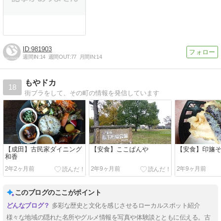
981903
週間IN:
14
週間OUT:
77
月間IN:
14
もやドカ
18
街ブラをして、その町の情報を発信しています
【成田】古民家ダイニング
【安食】ここぱんや
【安食】印旛そ
和香
2年2ヶ月前
2年9ヶ月前
2年9ヶ月前
このブログのここがポイント
多彩な歴史と文化を感じさせるローカルスポット紹介
様々な地域の隠れた名所やグルメ情報を写真や体験談とともに伝える。古