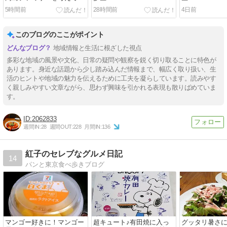
まいました。
5時間前
28時間前
4日前
このブログのここがポイント
地域情報と生活に根ざした視点
多彩な地域の風景や文化、日常の疑問や観察を鋭く切り取ることに特色が
あります。身近な話題から少し踏み込んだ情報まで、幅広く取り扱い、生
活のヒントや地域の魅力を伝えるために工夫を凝らしています。読みやす
く親しみやすい文章ながら、思わず興味を引かれる表現も散りばめていま
す。
2062833
週間IN:
28
週間OUT:
228
月間IN:
136
紅子のセレブなグルメ日記
14
パンと東京食べ歩きブログ
マンゴー好きに！マンゴー
超キュート♪有田焼に入っ
グッタリ暑さ