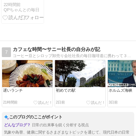
22時間前
QPちゃんとの毎日
カフェな時間〜サニー社長の自分みが記
7
コーヒー豆とシロップ卸売り会社社長の毎日珈琲道に携わって３７年、サニーフーヅ社長の日々の行動を綴ったオンオフ日記。
遅いランチ
初めての駅
ホルムズ海峡
21時間前
2日前
3日前
このブログのここがポイント
日常の出来事を鋭く分析する視点
気象や為替、健康に関するさまざまなトピックを通じて、現代日本の日常