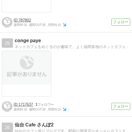
787802
週間IN:
10
週間OUT:
50
月間IN:
10
conge paye
25
ネットカフェをめぐるのが趣味で、よく福岡各地のネットカフェを訪問しています。その中で感じたことや、お店の様子などぼちぼち書いていこうと思います。
1717637
1
週間IN:
10
週間OUT:
50
月間IN:
10
仙台 Cafe さんぽ2
26
仙台のカフェ巡りブログです。昭和な喫茶店〜オシャレカフェまでステキなお店を沢山紹介しています。