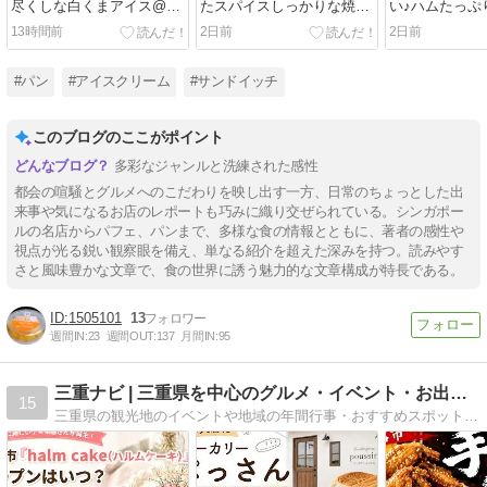
尽くしな白くまアイス@セ
たスパイスしっかりな焼き
い♪ハムたっぷ
ブンイレブン
カレー＠有田テラス
ランチ＠ＣＥ
13時間前
2日前
2日前
#パン
#アイスクリーム
#サンドイッチ
このブログのここがポイント
多彩なジャンルと洗練された感性
都会の喧騒とグルメへのこだわりを映し出す一方、日常のちょっとした出
来事や気になるお店のレポートも巧みに織り交ぜられている。シンガポー
ルの名店からパフェ、パンまで、多様な食の情報とともに、著者の感性や
視点が光る鋭い観察眼を備え、単なる紹介を超えた深みを持つ。読みやす
さと風味豊かな文章で、食の世界に誘う魅力的な文章構成が特長である。
1505101
13
週間IN:
23
週間OUT:
137
月間IN:
95
三重ナビ | 三重県を中心のグルメ・イベント・お出かけ情報
15
三重県の観光地のイベントや地域の年間行事・おすすめスポットについて発信