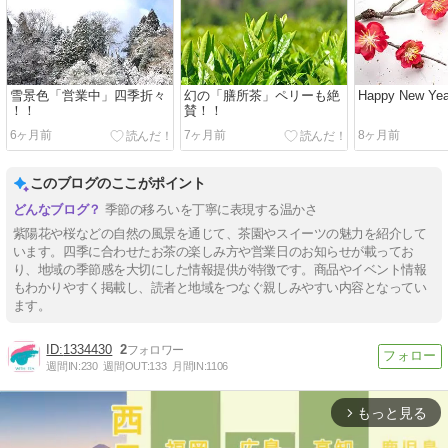
雪景色「営業中」四季折々
幻の「膳所茶」ペリーも絶
Happy New Yea
！！
賛！！
6ヶ月前
7ヶ月前
8ヶ月前
このブログのここがポイント
季節の移ろいを丁寧に表現する温かさ
紫陽花や桜などの自然の風景を通じて、茶園やスイーツの魅力を紹介して
います。四季に合わせたお茶の楽しみ方や営業日のお知らせが載ってお
り、地域の季節感を大切にした情報提供が特徴です。商品やイベント情報
もわかりやすく掲載し、読者と地域をつなぐ親しみやすい内容となってい
ます。
1334430
2
週間IN:
230
週間OUT:
133
月間IN:
1106
もっと見る
arrow_forward_ios