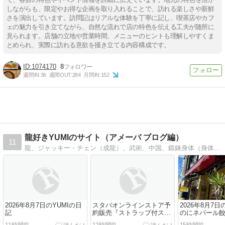
しながらも、限定やお得な企画を取り入れることで、訪れる楽しさや新鮮
さを演出しています。訪問記はリアルな体験を丁寧に記し、喫茶店やカフ
ェの魅力を引き立てながら、自然な流れで店の特色を伝える工夫が随所に
見られます。店舗の立地や営業時間、メニューのヒントも理解しやすくま
とめられ、実際に訪れる意欲を掻き立てる内容構成です。
1074170
8
週間IN:
36
週間OUT:
284
月間IN:
152
龍好きYUMIのサイト（アメーバ ブログ編）
11
龍、ジャッキー・チェン（成龍）、武術、中国、鍛錬身体（身体を鍛える事）、猫、スタバ、アナスイ、マリンスポーツ、水泳、・・・etc好き管理人のサイトです。
2026年8月7日のYUMIの日
スタバオンラインストア予
2026年8月7日
記
約販売『ストラップ付スト
のにネパール
ロータンブラーベアリス
てぃ～♪(*^▽^*)
11時間前
12時間前
15時間前