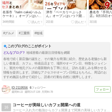
名張市『halm cake(ハルム
津市『ベーカリーぷっさ
桑名市『手羽八
ケーキ）』オープンはい
ん』オープンはいつ？開店
店』9月15日
つ？開店場所とアクセスま
場所とアクセスまとめ！
店場所とアク
34時間前
2日前
3日前
とめ！
#グルメ
#三重県
#地域
このブログのここがポイント
地域密着の最新注目情報を網羅
各地で続く新店舗の誕生と、その魅力を簡潔に紹介。歴史ある老舗から新
しい飲食店、カフェ、特産品店まで、場所やオープン日、特徴をジョイン
ト。観光や地元グルメの最新動向を丁寧に伝え、訪れる楽しみを輝かせる
情報を提供します。詳細なアクセスやオープン日程はもちろん、周辺のお
すすめ施設も併せて紹介し、読者の行動を自然に後押しします。
2119556
6
週間IN:
22
週間OUT:
138
月間IN:
78
コーヒーが美味しいカフェ開業への道
16
コーヒー入れ方の勉強からカフェ開業まで関東の美味しいカフェの探索