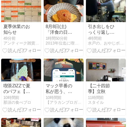
夏季休業のお
8月8日(土)
引き出しをひ
知らせ
「洋食の日は
っくり返し
喫茶店でも洋
て・・・・・・・
49分前
1時間50分前
4時間前
アンティーク雑貨+カフェ Simple Box
2013年位迄に喫茶店を開店したいブログ
水戸の、おやじボクサー。素人だって10戦やったぞーっ!!!…
食を」
喫茶ZIZZで夏
マック早番の
【二十四節
のパフェ【黒
私が思う、歩
季】立秋
磯】
ける幸せ
10時間前
10時間前
11時間前
那須の食べブロ
【アラカンブロガーようじろ〜】
スタイル