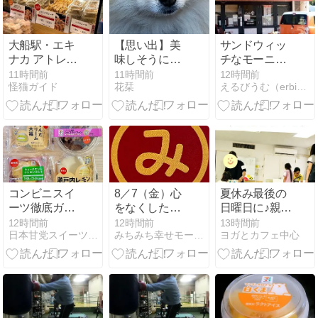
大船駅・エキ
【思い出】美
サンドウィッ
ナカ アトレ
味しそうにさ
チなモーニン
PAOPAOのス
つまいもを食
グ
11時間前
11時間前
12時間前
怪猫ガイド
花栞
えるびうむ（erbium）ブログ「喫茶モーニング編」
タミナ餃子♪
べるアート
2023/08/07
コンビニスイ
8／7（金）心
夏休み最後の
ーツ徹底ガチ
をなくした鬼
日曜日に♪親子
レポ（セブン
が出たッ！そ
ヨガ＆おさか
12時間前
12時間前
13時間前
日本甘党スイーツ大臣…東京を食べ歩き
みちみち幸せモーニング
ヨガとカフェ中心
イレブン編・
して、無一郎
な釣りあそび
2026年8月－
くんに討伐さ
in葛飾区交流
①）
れたッ！
館
（笑）( ´ ▽ ` )