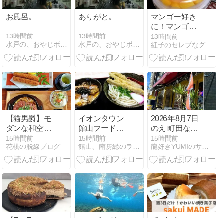
お風呂。
ありがと。
マンゴー好き
に！マンゴー
尽くしな白く
13時間前
13時間前
13時間前
水戸の、おやじボクサー。素人だって10戦やったぞーっ!!!…
水戸の、おやじボクサー。素人だって10戦やったぞーっ!!!…
紅子のセレブなグルメ日記
まアイス@セ
ブンイレブン
【猫男爵】モ
イオンタウン
2026年8月7日
ダンな和空間
館山フードコ
のえ 町田なの
でラ～ンチ in
ートの博多う
にネパール餃
15時間前
15時間前
15時間前
花桃の脱線ブログ
館山、南房総のランチ、グルメ、カフェおすすめ情報
龍好きYUMIのサイト（アメーバ ブログ編）
愛知(一宮)
どん ごぼの
子酒場そるて
ち、たまごで
ぃ～♪(*^▽^*)
ごぼ天うどん
とミニヒレカ
ツ丼を食べま
した