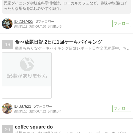
民家ダイニングや航空科学博物館、ローカルカフェなど、趣味や散策にぴ
ったりな場所を親しみやすく紹介。
2047423
3
週間IN:
12
週間OUT:
30
月間IN:
48
食べ放題日記 2日に1回ケーキバイキング
19
動画もありなケーキバイキング店舗レポート日本全国網羅中。ちゃんと全店自分で行ってます。最低二日に一回更新
387621
5
週間IN:
10
週間OUT:
12
月間IN:
44
coffee square do
20