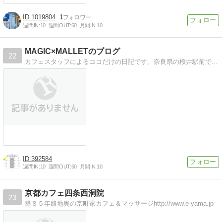
1019804
1
週間IN:
10
週間OUT:
60
月間IN:
10
MAGIC×MALLETのブログ
22
カフェスタッフによるココだけの日記です。奈良県の桜井駅前でオーガニック中心のカフェと雑貨のお店をしています〜是非どうぞ。
392584
週間IN:
10
週間OUT:
60
月間IN:
10
京都カフェ四条西洞院
23
築８５年路地奥の京町家カフェ＆マッサージhttp://www.e-yama.jp