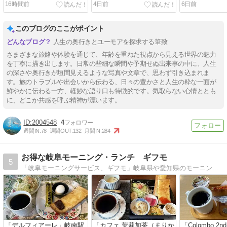
16時間前
4日前
6日前
このブログのここがポイント
人生の奥行きとユーモアを探求する筆致
さまざまな旅路や体験を通じて、年齢を重ねた視点から見える世界の魅力
を丁寧に描き出します。日常の些細な瞬間や予期せぬ出来事の中に、人生
の深さや奥行きが垣間見えるような写真や文章で、思わず引き込まれま
す。旅のトラブルや出会いから伝わる、日々の豊かさと人生の粋な一面が
鮮やかに伝わる一方、軽妙な語り口も特徴的です。気取らない心情ととも
に、どこか共感を呼ぶ精神が漂います。
2004548
4
週間IN:
78
週間OUT:
132
月間IN:
284
お得な岐阜モーニング・ランチ ギフモ
5
「岐阜モーニングサービス、ギフモ」岐阜県や愛知県のモーニングサー ビスやランチのご紹介
「デルフィアーレ」岐南駅
「カフェ 茉莉加茶（まりか
「Colombo 2