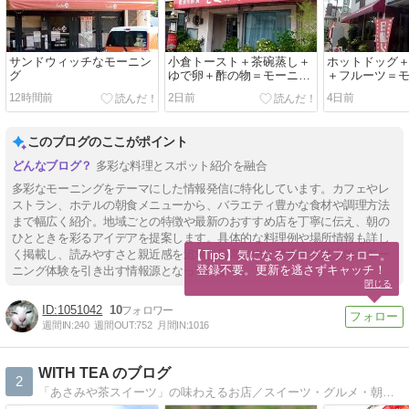
サンドウィッチなモーニン
小倉トースト＋茶碗蒸し＋
ホットドッグ
グ
ゆで卵＋酢の物＝モーニン
＋フルーツ＝
グ
12時間前
2日前
4日前
このブログのここがポイント
多彩な料理とスポット紹介を融合
多彩なモーニングをテーマにした情報発信に特化しています。カフェやレ
ストラン、ホテルの朝食メニューから、バラエティ豊かな食材や調理方法
まで幅広く紹介。地域ごとの特徴や最新のおすすめ店を丁寧に伝え、朝の
ひとときを彩るアイデアを提案します。具体的な料理例や場所情報も詳し
く掲載し、読みやすさと親近感を追求。日常の中に登場する魅力的なモー
【Tips】気になるブログをフォロー。

登録不要。更新を逃さずキャッチ！
ニング体験を引き出す情報源となっています。
閉じる
1051042
10
週間IN:
240
週間OUT:
752
月間IN:
1016
WITH TEA のブログ
2
「あさみや茶スイーツ」の味わえるお店／スイーツ・グルメ・朝宮茶・信楽焼の事などを書いています！見ていって下さいね！！