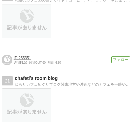
札幌のカフェdoの紹介サイト！コーヒー、ハーブ、ケーキと全てにこだわりを感じる良店です！
255351
週間IN:
10
週間OUT:
60
月間IN:
20
chafeti's room blog
21
ゆらりカフェめぐりブログ関東地方や沖縄などのカフェを一眼やiPhoneで撮影した写真とともに*