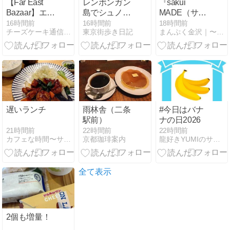
【Far East
レンボンガン
『sakui
Bazaar】エジ
島でシュノー
MADE（サク
プシャンデー
ケルして、悟
イメイド）』
16時間前
16時間前
18時間前
チーズケーキ通信 | チーズケーキを記録するブログ
東京街歩き日記
まんぷく金沢｜〜美味しい金沢グルメでお腹いっぱい！〜
ツチーズケー
った。魚は美
週3日だけの
キ｜デーツ、
しい、私はポ
かわいい焼き
ピスタチオ、
ンコツだ。
菓子やさん
カダイフ、カ
ルダモンを使
ったアラビア
ンなチーズケ
ーキをお取り
遅いランチ
雨林舎（二条
#今日はバナ
寄せしてみた
駅前）
ナの日2026
21時間前
22時間前
22時間前
カフェな時間〜サニー社長の自分みが記
京都珈琲案内
龍好きYUMIのサイト（アメーバ ブログ編）
全て表示
2個も増量！