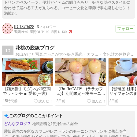
ドリンクやスイーツ、便利アイテムの紹介もあり、好きな味やスタイルに
合わせて選べる工夫が見られる。コーヒー文化と季節行事を楽しむヒント
満載だ。
1379428
3
週間IN:
40
週間OUT:
140
月間IN:
130
花桃の脱線ブログ
10
お出かけと写真ごっこが大〜好き温泉・カフェ・文化財の建物巡り・花が好きなブログです。
【猫男爵】モダンな和空間
【Ra.RaCAFE＋(ララカフ
【珈琲屋 桃李
でラ～ンチ in 愛知(一宮)
ェ)】期間限定～桃モーニン
サイフォンのまま
グ in 愛知(一宮)
知(一宮)
15時間前
2日前
3日前
このブログのここがポイント
地域密着と特別企画の融合
愛知県内の多彩なカフェやレストランのモーニングやランチに焦点を当
て、各店の特色やイベント情報を詳細に伝えています。地元の特色を活か