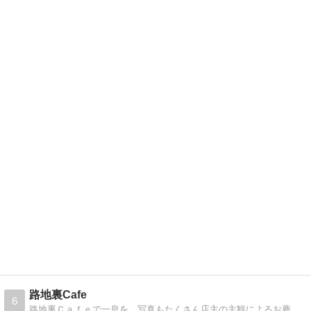
路地裏Cafe
6
路地裏Ｃａｆｅで一息を。写真もたくさん店主の主観によるお薦めの紹介。批判などは書かないので気分良く読んでいただけます。