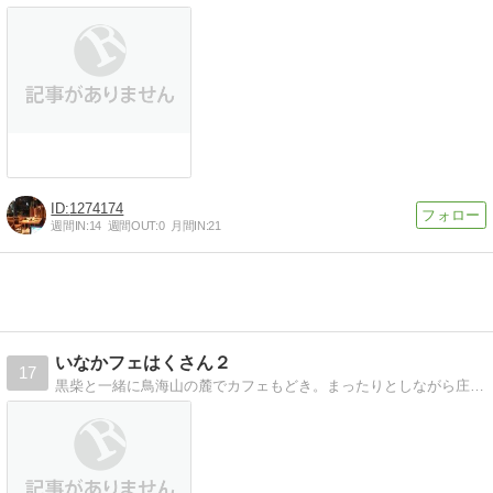
1274174
週間IN:
14
週間OUT:
0
月間IN:
21
いなかフェはくさん２
17
黒柴と一緒に鳥海山の麓でカフェもどき。まったりとしながら庄内で頑張ってます。６月で４年です・・・継続は力なりを実感。