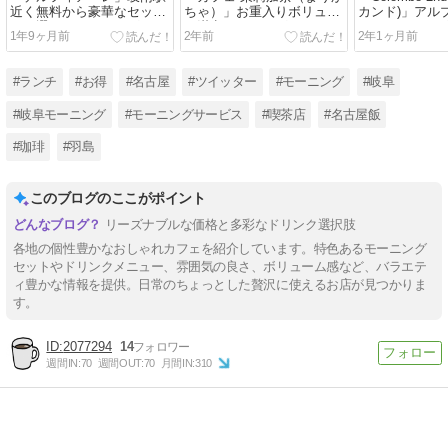
近く無料から豪華なセット
ちゃ）」お重入りボリュー
カンド)」アル
まで選べるモーニング
ム満点モーニング
くでモーニン
1年9ヶ月前
2年前
2年1ヶ月前
#ランチ
#お得
#名古屋
#ツイッター
#モーニング
#岐阜
#岐阜モーニング
#モーニングサービス
#喫茶店
#名古屋飯
#珈琲
#羽島
このブログのここがポイント
リーズナブルな価格と多彩なドリンク選択肢
各地の個性豊かなおしゃれカフェを紹介しています。特色あるモーニング
セットやドリンクメニュー、雰囲気の良さ、ボリューム感など、バラエテ
ィ豊かな情報を提供。日常のちょっとした贅沢に使えるお店が見つかりま
す。
2077294
14
週間IN:
70
週間OUT:
70
月間IN:
310