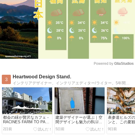
Powered by 
GliaStudios
Mute
Heartwood Design Stand.
3
インテリアデザイナー、インテリアエディター/ライター。5年間のアメリカ生活を経て、日本に舞い戻ってまいりました：）海外旅行、建築・インテリア、海外ドラマ、cafe巡りetc. 好きなものたちを写真とともにbloggingします♪
都会の緑が贅沢なカフェ -
建築デザイナーが選ぶ｜空
表参道ヒルズ
RACINES FARM TO PARK
間デザインも魅力のBLUE
ンと、この夏
池袋- / Art&Architecture＃
BOTTLE COFFEE /
ラマ / Art&Arch
2日前
5日前
9日前
603
Art&Architecture＃602
601