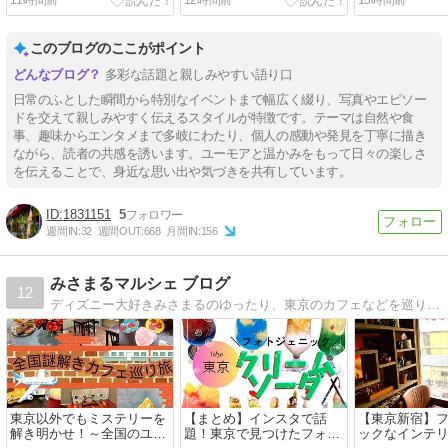
タ』458ml～(^^♪
このブログのここがポイント
多彩な話題と親しみやすい語り口
日常のふとした瞬間から特別なイベントまで幅広く綴り、写真やエピソー
ドを交えて親しみやすく伝えるスタイルが特徴です。テーマは自然や食
事、趣味からエンタメまで多岐にわたり、個人の感動や発見を丁寧に描き
ながら、読者の共感を誘います。ユーモアと温かみをもって日々の楽しさ
を伝えることで、身近な思い出や気づきを共有しています。
1831151
5
週間IN:
32
週間OUT:
668
月間IN:
156
みさまるマルシェ ブログ
12
ディズニー大好きみさまるのゆったり、東京のカフェなどを巡り素敵なお店を紹介するブログです。
東京以外でもミステリーを
【まとめ】インスタで話
【東京新宿】
解き明かせ！～全国のユニ
題！東京で見つけたフォト
ックなインテ