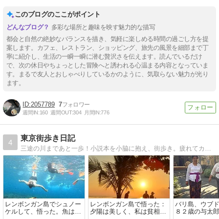
このブログのここがポイント
多彩な場所と趣味を映す魅力的な描写
都会と自然の絶妙なバランスを描き、気軽に楽しめる時間の過ごし方を提
案します。カフェ、レストラン、ショッピング、旅先の風景を細部まで丁
寧に紹介し、生活の一瞬一瞬に潜む贅沢さを伝えます。読んでいるだけ
で、次の休日やちょっとした冒険へと誘われる心温まる内容となっていま
す。まるで友人とおしゃべりしているかのように、気取らない魅力が光り
ます。
2057789
7
週間IN:
160
週間OUT:
304
月間IN:
776
東京街歩き日記
4
三途の川まであと一歩！小説本を小脇に抱え、街歩き。疲れてカフェで一休み！
レンボンガン島でシュノー
レンボンガン島で悟った：
バリ島、ウブ
ケルして、悟った。魚は美
夕陽は美しく、私は貧相だ
８２歳の与太
しい、私はポンコツだ。
った。
恵比べ（負け