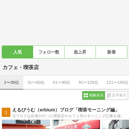
人気
フォロー数
急上昇
新着
カフェ・喫茶店
1〜30位
31〜60位
61〜90位
91〜120位
121〜150位
画像表示
文字表示
えるびうむ（erbium）ブログ「喫茶モーニング編」
1
当ブログは自身が行った喫茶店やカフェ等のモーニング記事を場所別に仕分けしたサイトです。