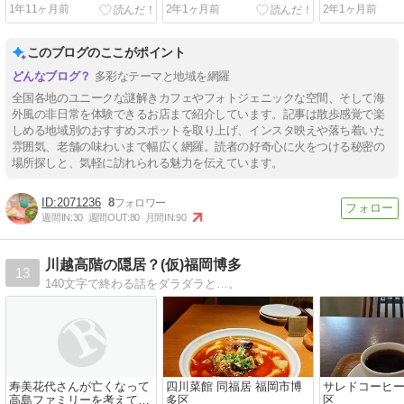
ークな謎解きカフェ巡りの
ジェニックなクリームソー
た隠れ家！
1年11ヶ月前
2年1ヶ月前
2年1ヶ月前
旅～頭脳と味覚を刺激する
ダ特集
APPARTEMEN
✈
パルトマンサ
このブログのここがポイント
多彩なテーマと地域を網羅
全国各地のユニークな謎解きカフェやフォトジェニックな空間、そして海
外風の非日常を体験できるお店まで紹介しています。記事は散歩感覚で楽
しめる地域別のおすすめスポットを取り上げ、インスタ映えや落ち着いた
雰囲気、老舗の味わいまで幅広く網羅。読者の好奇心に火をつける秘密の
場所探しと、気軽に訪れられる魅力を伝えています。
2071236
8
週間IN:
30
週間OUT:
80
月間IN:
90
川越高階の隠居？(仮)福岡博多
13
140文字で終わる話をダラダラと…。
寿美花代さんが亡くなって
四川菜館 同福居 福岡市博
サレドコーヒー
高島ファミリーを考えてし
多区
区