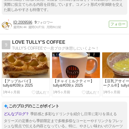
実際に役立てられる内容を目指しています。コメント形式や実体験を交え
た親しみやすさも特徴です。
2009596
9
週間IN:
44
週間OUT:
51
月間IN:
192
LOVE TULLY'S COFFEE
9
TULLY'S COFFEEで一息ブログ休憩しにいくよ〜！
【アップルパイ】
【チャイミルクティー】
【豆乳アサイ
tully&#039;s 2025
tully&#039;s 2025
ークル®】tully&
2025
1年4ヶ月前
1年5ヶ月前
1年5ヶ月前
このブログのここがポイント
季節感と多彩なドリンクを紹介し日常に彩りを添える
タリーズの定番から季節限定まで多種多様なコーヒーやドリンクをフレッ
シュな視点で伝える内容となっている。特に、やさしい味わいのフルーツ