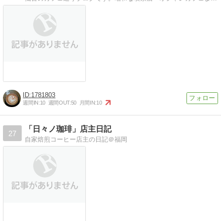
1781803
週間IN:
10
週間OUT:
50
月間IN:
10
「日々ノ珈琲」店主日記
27
自家焙煎コーヒー店主の日記＠福岡