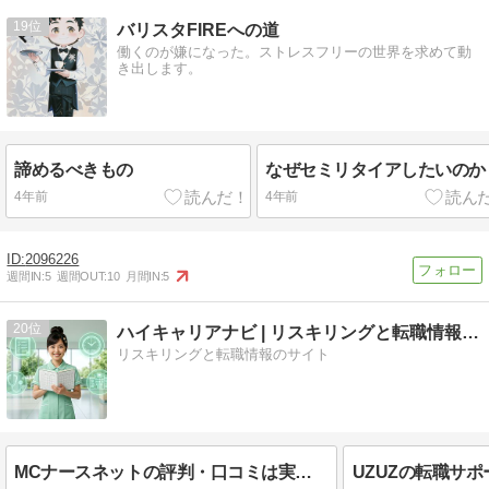
19
バリスタFIREへの道
働くのが嫌になった。ストレスフリーの世界を求めて動
き出します。
諦めるべきもの
なぜセミリタイアしたいのか
4年前
4年前
2096226
週間IN:
5
週間OUT:
10
月間IN:
5
20
ハイキャリアナビ | リスキリングと転職情報のサイト
リスキリングと転職情報のサイト
MCナースネットの評判・口コミは実際どう？単発・派遣に強い特徴と向いている人を徹底解説