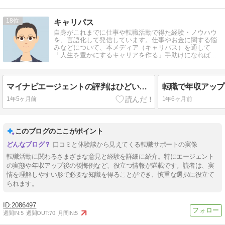
18
キャリパス
自身がこれまでに仕事や転職活動で得た経験・ノウハウ
を、言語化して発信しています。仕事やお金に関する悩
みなどについて、本メディア（キャリパス）を通して
「人生を豊かにするキャリアを作る」手助けになれば嬉
しく思います。
マイナビエージェントの評判はひどい？断られた・連絡こないの口コミや体験談を調査
1年5ヶ月前
1年6ヶ月前
このブログのここがポイント
口コミと体験談から見えてくる転職サポートの実像
転職活動に関わるさまざまな意見と経験を詳細に紹介。特にエージェント
の実態や年収アップ後の後悔例など、役立つ情報が満載です。読者は、実
情を理解しやすい形で必要な知識を得ることができ、慎重な選択に役立て
られます。
2086497
週間IN:
5
週間OUT:
70
月間IN:
5