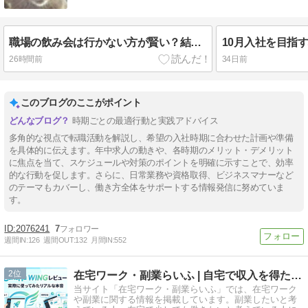
職場の飲み会は行かない方が賢い？結局は楽しめるかどうかが重要
26時間前
34日前
このブログのここがポイント
時期ごとの最適行動と実践アドバイス
多角的な視点で転職活動を解説し、希望の入社時期に合わせた計画や準備
を具体的に伝えます。年中求人の動きや、各時期のメリット・デメリット
に焦点を当て、スケジュールや対策のポイントを明確に示すことで、効率
的な行動を促します。さらに、日常業務や資格取得、ビジネスマナーなど
のテーマもカバーし、働き方全体をサポートする情報発信に努めていま
す。
2076241
7
週間IN:
126
週間OUT:
132
月間IN:
552
2
在宅ワーク・副業らいふ | 自宅で収入を得たい人のために
当サイト「在宅ワーク・副業らいふ」では、在宅ワーク
や副業に関する情報を掲載しています。副業したいと考