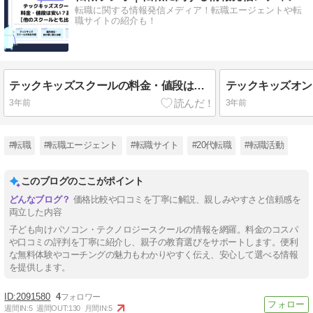
転職に関する情報発信メディア！転職エージェントや転
職サイトの紹介も！
テックキッズスクールの料金・値段は安い？高い？【他のスクールとも比較！】
3年前
3年前
#転職
#転職エージェント
#転職サイト
#20代転職
#転職活動
このブログのここがポイント
価格比較や口コミを丁寧に解説、親しみやすさと信頼感を
両立した内容
子ども向けパソコン・テクノロジースクールの情報を網羅。料金のコスパ
や口コミの評判を丁寧に紹介し、親子の教育選びをサポートします。便利
な無料体験やコーチングの魅力もわかりやすく伝え、安心して選べる情報
を提供します。
2091580
4
週間IN:
5
週間OUT:
130
月間IN:
5