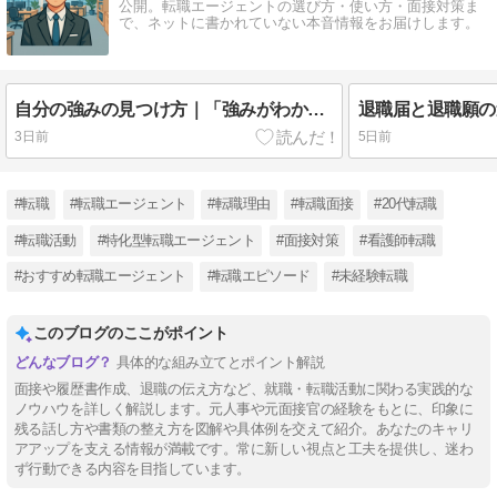
公開。転職エージェントの選び方・使い方・面接対策ま
で、ネットに書かれていない本音情報をお届けします。
自分の強みの見つけ方｜「強みがわからない」人のための棚卸し5ステップを元人事が解説
3日前
5日前
#転職
#転職エージェント
#転職理由
#転職面接
#20代転職
#転職活動
#特化型転職エージェント
#面接対策
#看護師転職
#おすすめ転職エージェント
#転職エピソード
#未経験転職
このブログのここがポイント
具体的な組み立てとポイント解説
面接や履歴書作成、退職の伝え方など、就職・転職活動に関わる実践的な
ノウハウを詳しく解説します。元人事や元面接官の経験をもとに、印象に
残る話し方や書類の整え方を図解や具体例を交えて紹介。あなたのキャリ
アアップを支える情報が満載です。常に新しい視点と工夫を提供し、迷わ
ず行動できる内容を目指しています。