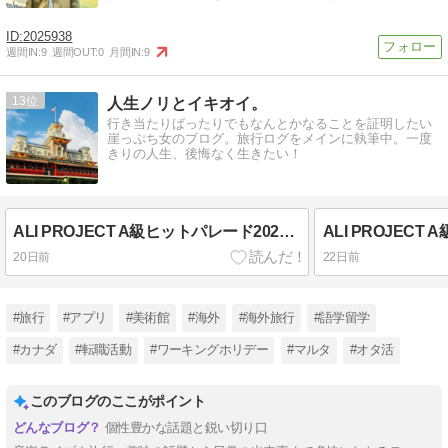
2025938
週間IN:
9
週間OUT:
0
月間IN:
9
13
人生ノリとイキオイ。
行き当たりばったりでもなんとかなることを証明したい
崖っぷち女のブログ。旅行ログをメインに執筆中。一度
きりの人生、後悔なく生きたい！
ALI PROJECT A級ヒットパレード2026「魔夏の夜の夢～暗黒フェアリーランド」@豊洲PIT 参加レポ
20日前
22日前
#旅行
#アプリ
#美術館
#海外
#海外旅行
#語学留学
#カナダ
#転職活動
#ワーキングホリデー
#マルタ
#オタ活
このブログのここがポイント
個性豊かな話題と鋭い切り口