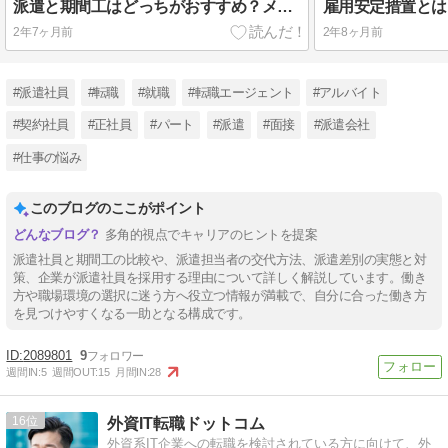
派遣と期間工はどっちがおすすめ？メリット・デメリットも分かりやすく解説
2年7ヶ月前
2年8ヶ月前
#派遣社員
#転職
#就職
#転職エージェント
#アルバイト
#契約社員
#正社員
#パート
#派遣
#面接
#派遣会社
#仕事の悩み
このブログのここがポイント
多角的視点でキャリアのヒントを提案
派遣社員と期間工の比較や、派遣担当者の交代方法、派遣差別の実態と対
策、企業が派遣社員を採用する理由について詳しく解説しています。働き
方や職場環境の選択に迷う方へ役立つ情報が満載で、自分に合った働き方
を見つけやすくなる一助となる構成です。
2089801
9
週間IN:
5
週間OUT:
15
月間IN:
28
16
外資IT転職ドットコム
外資系IT企業への転職を検討されている方に向けて、外