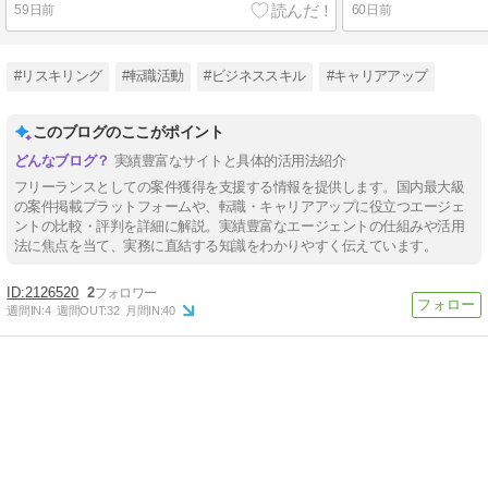
59日前
60日前
#リスキリング
#転職活動
#ビジネススキル
#キャリアアップ
このブログのここがポイント
実績豊富なサイトと具体的活用法紹介
フリーランスとしての案件獲得を支援する情報を提供します。国内最大級
の案件掲載プラットフォームや、転職・キャリアアップに役立つエージェ
ントの比較・評判を詳細に解説。実績豊富なエージェントの仕組みや活用
法に焦点を当て、実務に直結する知識をわかりやすく伝えています。
2126520
2
週間IN:
4
週間OUT:
32
月間IN:
40