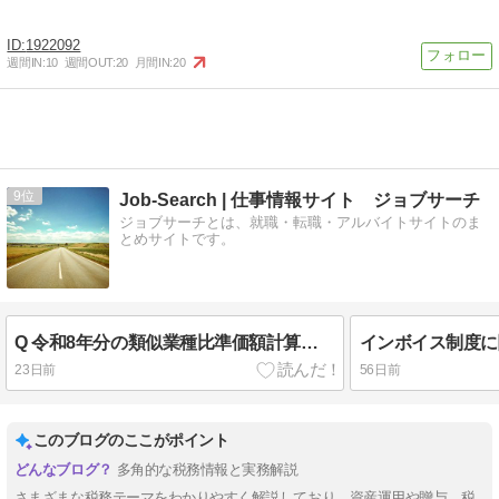
1922092
週間IN:
10
週間OUT:
20
月間IN:
20
9
Job-Search | 仕事情報サイト ジョブサーチ
ジョブサーチとは、就職・転職・アルバイトサイトのま
とめサイトです。
Q 令和8年分の類似業種比準価額計算上の業種目及び業種目別株価等について
23日前
56日前
このブログのここがポイント
多角的な税務情報と実務解説
さまざまな税務テーマをわかりやすく解説しており、資産運用や贈与、税