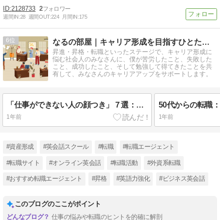
2128733
2
週間IN:
28
週間OUT:
224
月間IN:
175
6
なるの部屋｜キャリア形成を目指すひとたちのためのブログ
昇進・昇格・転職といったステージで、キャリア形成に
悩む社会人のみなさんに、僕が苦労したこと、失敗した
こと、成功したこと、そして勉強して得てきたことを共
有して、みなさんのキャリアアップをサポートします。
「仕事ができない人の顔つき」７選：社会人がやり直すための印象操作
1年前
1年前
#資産形成
#英会話スクール
#転職
#転職エージェント
#転職サイト
#オンライン英会話
#転職活動
#外資系転職
#おすすめ転職エージェント
#昇格
#英語力強化
#ビジネス英会話
このブログのここがポイント
仕事の悩みや転職のヒントを的確に解剖