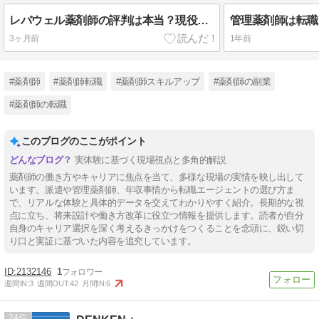
レバウェル薬剤師の評判は本当？現役リーダーが3つの強みを解説
3ヶ月前
1年前
#薬剤師
#薬剤師転職
#薬剤師スキルアップ
#薬剤師の副業
#薬剤師の転職
このブログのここがポイント
実体験に基づく現場視点と多角的解説
薬剤師の働き方やキャリアに焦点を当て、多様な現場の実情を映し出して
います。派遣や管理薬剤師、年収事情から転職エージェントの選び方ま
で、リアルな体験と具体的データを交えてわかりやすく紹介。長期的な視
点に立ち、将来設計や働き方改革に役立つ情報を提供します。読者が自分
自身のキャリア選択を深く考えるきっかけをつくることを念頭に、鋭い切
り口と実証に基づいた内容を追究しています。
2132146
1
週間IN:
3
週間OUT:
42
月間IN:
6
24