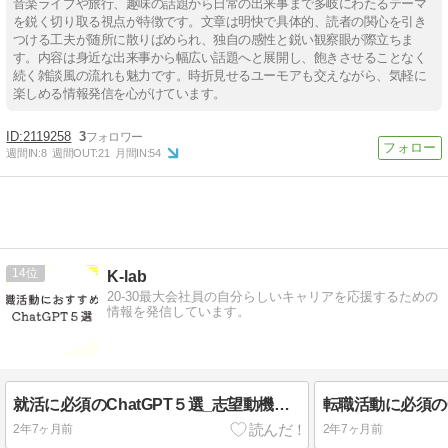
音楽ライブや旅行、趣味の話題から日常の出来事まで多岐にわたるテーマ
を鋭く切り取る視点が特徴です。文章は明快で具体的、読者の関心を引き
つける工夫が随所に散りばめられ、独自の感性と鋭い観察眼が際立ちま
す。内容は身近な出来事から幅広い話題へと展開し、飽きさせることなく
続く雑談風の流れも魅力です。時折見せるユーモアも交えながら、気軽に
楽しめる情報発信を心がけています。
2119258
3
週間IN:
8
週間OUT:
21
月間IN:
54
14
K-lab
20-30最大会社員の自分らしいキャリアを応援するための
情報を発信しています。
就活に必須のChatGPT５選_志望動機・自己PR作成や面接練習も
2年7ヶ月前
2年7ヶ月前