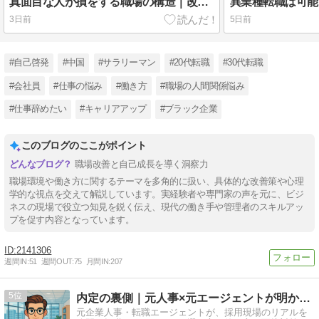
真面目な人が損をする職場の構造｜改善するほど仕事が増える理由
3日前
5日前
#自己啓発
#中国
#サラリーマン
#20代転職
#30代転職
#会社員
#仕事の悩み
#働き方
#職場の人間関係悩み
#仕事辞めたい
#キャリアアップ
#ブラック企業
このブログのここがポイント
職場改善と自己成長を導く洞察力
職場環境や働き方に関するテーマを多角的に扱い、具体的な改善策や心理
学的な視点を交えて解説しています。実経験者や専門家の声を元に、ビジ
ネスの現場で役立つ知見を鋭く伝え、現代の働き手や管理者のスキルアッ
プを促す内容となっています。
2141306
週間IN:
51
週間OUT:
75
月間IN:
207
5
内定の裏側｜元人事×元エージェントが明かす転職の本音ブログ
元企業人事・転職エージェントが、採用現場のリアルを