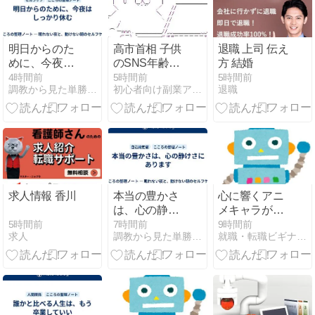
明日からのた
高市首相 子供
退職 上司 伝え
めに、今夜は
のSNS年齢制
方 結婚
しっかり休む
限法案提出検
4時間前
5時間前
5時間前
調教から見た単勝複勝買い目の競馬予想
初心者向け副業アフィリエイト情報館 InfoShop
退職
討
求人情報 香川
本当の豊かさ
心に響くアニ
は、心の静け
メキャラが悩
さにあります
みを解消する
5時間前
7時間前
9時間前
求人
調教から見た単勝複勝買い目の競馬予想
就職・転職ビギナーズマガジン
方法