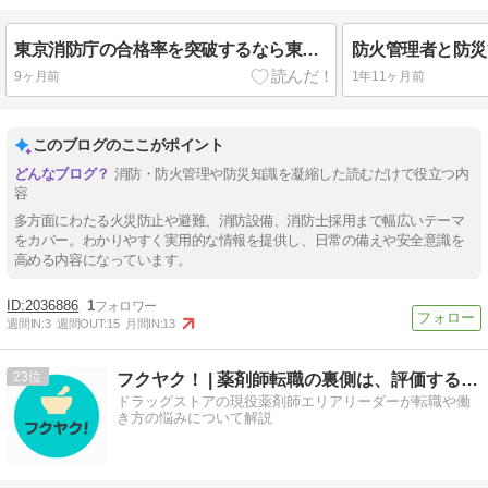
東京消防庁の合格率を突破するなら東消塾がおすすめ
9ヶ月前
1年11ヶ月前
このブログのここがポイント
消防・防火管理や防災知識を凝縮した読むだけで役立つ内
容
多方面にわたる火災防止や避難、消防設備、消防士採用まで幅広いテーマ
をカバー。わかりやすく実用的な情報を提供し、日常の備えや安全意識を
高める内容になっています。
2036886
1
週間IN:
3
週間OUT:
15
月間IN:
13
23
フクヤク！ | 薬剤師転職の裏側は、評価する側に聞け。
ドラッグストアの現役薬剤師エリアリーダーが転職や働
き方の悩みについて解説