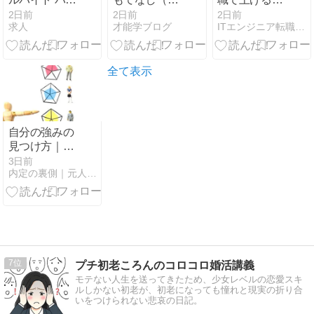
ト
編）vol.4473
ツ｜スキル戦
2日前
2日前
2日前
求人
才能学ブログ
ITエンジニア転職ラボ
略と交渉術を
徹底解説
全て表示
自分の強みの
見つけ方｜
「強みがわか
3日前
内定の裏側｜元人事×元エージェントが明かす転職の本音ブログ
らない」人の
ための棚卸し
5ステップを
元人事が解説
7
プチ初老ころんのコロコロ婚活講義
モテない人生を送ってきたため、少女レベルの恋愛スキ
ルしかない初老が、初老になっても憧れと現実の折り合
いをつけられない悲哀の日記。