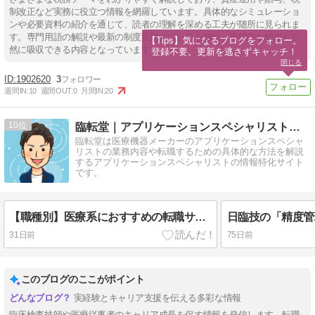
制改正など実務に役立つ情報を網羅しています。具体的なシミュレーショ
ンや必要資料の紹介を通じて、読者の理解を深める工夫が随所に見られま
す。専門用語の解説や最新の制度変更についても触れ、専門的な知識も自
【Tips】気になるブログをフォロー。

然に吸収できる内容となっています。
登録不要。更新を逃さずキャッチ！
閉じる
1902620
3
週間IN:
10
週間OUT:
0
月間IN:
20
10
臨転堂｜アプリケーションスペシャリストの情報特化サイト
臨転堂は医療機器メーカーのアプリケーションスペシャ
リストの業務内容や転職するための具体的な方法を解説
するアプリケーションスペシャリストの情報特化サイト
です。
【職種別】医療系におすすめの転職サイト｜迷ったらまず登録したい1社を厳選
31日前
75日前
このブログのここがポイント
実経験とキャリア支援を伝える多彩な情報
臨床検査技師や医療従事者のキャリア成長を促す情報を発信します。転職