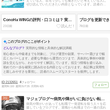
えている人、在宅で少しでも働きたいと考えている人に
ぜひ読んでいただきたい内容となっています。読者の方
のお役にたてればうれしいです。
ConoHa WINGの評判・口コミは？ 実際に使ってみた本音レビュー
23日前
79日前
このブログのここがポイント
実用的な情報と具体的な解説満載
初心者から中級者までを対象に、ブログ運営や副業、サーバー選びまで幅
広くカバーします。必要な準備から運営のコツまで、具体的な事例や体験
談を交えながら、わかりやすく解説しています。役立つ情報を盛り込み、
初めての一歩を確実に踏み出せる内容となっております。各記事は実用性
と親しみやすさを重視し、読者のスムーズなスタートを後押しします。
2132651
4
週間IN:
100
週間OUT:
35
月間IN:
425
3
マジェブログ〜病気や障がいに負けない転職活動を応援〜
病気や障がいがあっても転職で一発逆転を狙う人々を応
援しているブログです。退職から転職までの一連の流れ