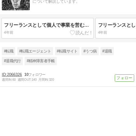
について解説しています。
フリーランスとして個人で事業を営むという働き方と、メリットとデメリットを解説
4年前
4年前
#転職
#転職エージェント
#転職サイト
#うつ病
#退職
#退職代行
#精神障害者手帳
2066326
10
週間IN:
60
週間OUT:
140
月間IN:
320