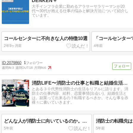
DENKEN＋
大手インフラ企業に勤めるアラサーサラリーマンが20
代〜30代が抱える仕事の悩みと解決方法について紹介し
ています。
コールセンターに不向きな人の特徴10選
2年9ヶ月前
4年前
2079860
1
週間IN:
3
週間OUT:
18
月間IN:
6
25
消防LIFE〜消防士の仕事と転職と結婚生活をリアルに語る〜
とある３０代男性消防士の生活をリアルに語ります。消
防士の仕事内容、給料、恋愛事情(出会い)、結婚生活と
は。副業って出来るの？転職するべきか。そんな事を赤
裸々に書いていきます。
どんな人が消防士に向いているのか。必要な資質はある？
5年前
5年前