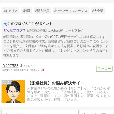
#キャリア
#転職
#新入社員
#ワークライフバランス
#大企業
このブログのここがポイント
目的別に特化したChatGPTサービス紹介
転職活動と就職活動に役立つChatGPTの専門サービスを詳細解説します。
自己分析や職務経歴書の作成、面接練習など段階ごとのニーズに応じたツ
ールを紹介し、効率的に活動を進める方法を提案。月額料金の説明や、多
くの場面での活用ポイントも掲載し、忙しいビジネスマンや学生の負担を
軽減します。
2097553
3
週間IN:
7
週間OUT:
14
月間IN:
7
15
【派遣社員】お悩み解決サイト
人材業界17年の経験がある【リンク】が、『これから派
遣を始めてみたい方』『派遣社員として働いている方』
に向け、現場の生々しい話の裏側まで、派遣で良くある
悩み相談を中心に解説しています。