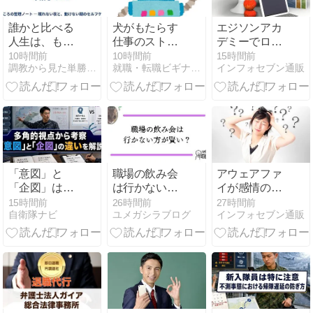
誰かと比べる
犬がもたらす
エジソンアカ
人生は、もう
仕事のストレ
デミーでロボ
卒業していい
ス軽減効果と
ットプログラ
10時間前
10時間前
15時間前
調教から見た単勝複勝買い目の競馬予想
就職・転職ビギナーズマガジン
インフォセブン通販
は
ミングを学ぼ
う！
「意図」と
職場の飲み会
アウェアファ
「企図」は何
は行かない方
イが感情の管
が違う？
が賢い？結局
理からストレ
15時間前
26時間前
27時間前
自衛隊ナビ
ユメガシラブログ
インフォセブン通販
は楽しめるか
ス解消までで
どうかが重要
きる魅力！