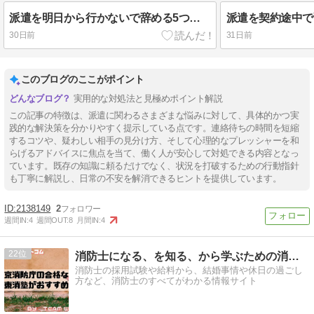
派遣を明日から行かないで辞める5つのリスク！バックレ後の損害賠償や給料は？
30日前
31日前
このブログのここがポイント
実用的な対処法と見極めポイント解説
この記事の特徴は、派遣に関わるさまざまな悩みに対して、具体的かつ実
践的な解決策を分かりやすく提示している点です。連絡待ちの時間を短縮
するコツや、疑わしい相手の見分け方、そして心理的なプレッシャーを和
らげるアドバイスに焦点を当て、働く人が安心して対処できる内容となっ
ています。既存の知識に頼るだけでなく、状況を打破するための行動指針
も丁寧に解説し、日常の不安を解消できるヒントを提供しています。
2138149
2
週間IN:
4
週間OUT:
8
月間IN:
4
22
消防士になる、を知る、から学ぶための消防士ドットコム
消防士の採用試験や給料から、結婚事情や休日の過ごし
方など、消防士のすべてがわかる情報サイト