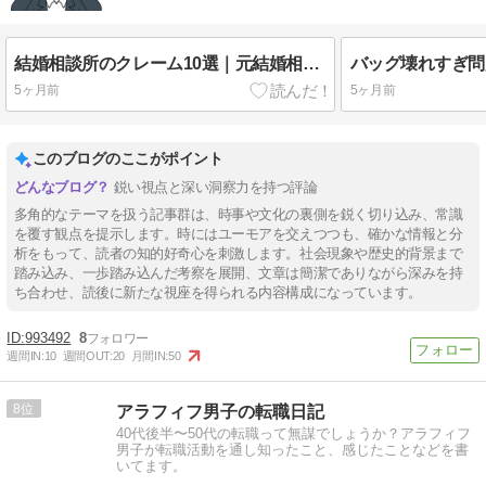
結婚相談所のクレーム10選｜元結婚相談員が見た実態
5ヶ月前
5ヶ月前
このブログのここがポイント
鋭い視点と深い洞察力を持つ評論
多角的なテーマを扱う記事群は、時事や文化の裏側を鋭く切り込み、常識
を覆す観点を提示します。時にはユーモアを交えつつも、確かな情報と分
析をもって、読者の知的好奇心を刺激します。社会現象や歴史的背景まで
踏み込み、一歩踏み込んだ考察を展開、文章は簡潔でありながら深みを持
ち合わせ、読後に新たな視座を得られる内容構成になっています。
993492
8
週間IN:
10
週間OUT:
20
月間IN:
50
8
アラフィフ男子の転職日記
40代後半〜50代の転職って無謀でしょうか？アラフィフ
男子が転職活動を通し知ったこと、感じたことなどを書
いてます。