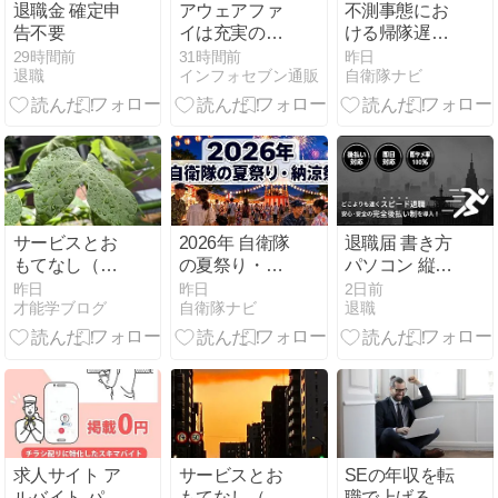
退職金 確定申
アウェアファ
不測事態にお
告不要
イは充実の機
ける帰隊遅延
能で心の健康
の防ぎ方
29時間前
31時間前
昨日
退職
インフォセブン通販
自衛隊ナビ
をサポートす
るAIアプリ
サービスとお
2026年 自衛隊
退職届 書き方
もてなし（後
の夏祭り・納
パソコン 縦書
編）vol.4474
涼祭
き
昨日
昨日
2日前
才能学ブログ
自衛隊ナビ
退職
求人サイト ア
サービスとお
SEの年収を転
ルバイト パー
もてなし（前
職で上げるコ