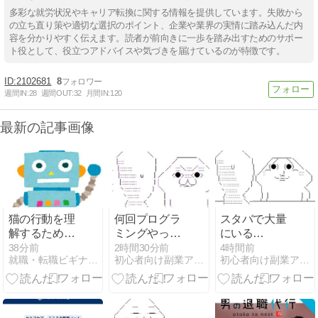
多彩な就労状況やキャリア転換に関する情報を提供しています。失敗から
の立ち直り策や適切な選択のポイント、企業や業界の実情に踏み込んだ内
容を分かりやすく伝えます。読者が前向きに一歩を踏み出すためのサポー
ト役として、役立つアドバイスや気づきを届けているのが特徴です。
2102681
8
週間IN:
28
週間OUT:
32
月間IN:
120
最新の記事画像
猫の行動を理
何回プログラ
スタバで大量
解するための
ミングやって
にいる
基本知識とは
もi++が頭に入
MacBookいじ
38分前
2時間30分前
4時間前
就職・転職ビギナーズマガジン
初心者向け副業アフィリエイト情報館 InfoShop
初心者向け副業アフィリエイト情報館 InfoShop
ってこないん
ってるやつっ
だが
て何やってん
の？