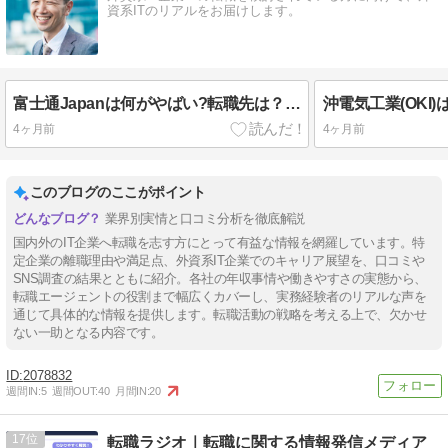
資系ITのリアルをお届けします。
富士通Japanは何がやばい?転職先は？退職理由は何？富士通Japan卒業生を調査！【SIer転職先特集】
4ヶ月前
4ヶ月前
このブログのここがポイント
業界別実情と口コミ分析を徹底解説
国内外のIT企業へ転職を志す方にとって有益な情報を網羅しています。特
定企業の離職理由や満足点、外資系IT企業でのキャリア展望を、口コミや
SNS調査の結果とともに紹介。各社の年収事情や働きやすさの実態から、
転職エージェントの役割まで幅広くカバーし、実務経験者のリアルな声を
通じて具体的な情報を提供します。転職活動の戦略を考える上で、欠かせ
ない一助となる内容です。
2078832
週間IN:
5
週間OUT:
40
月間IN:
20
17
転職ラジオ｜転職に関する情報発信メディア