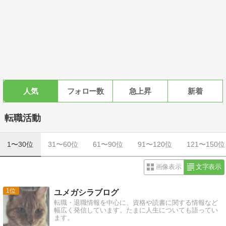
人気
フォロー数
急上昇
新着
転職活動
1〜30位
31〜60位
61〜90位
91〜120位
121〜150位
画像表示
文字表示
1
ユメガシラブログ
転職・退職情報を中心に、資格や読書に関する情報など
幅広く発信しています。たまに人生についても語ってい
ます。