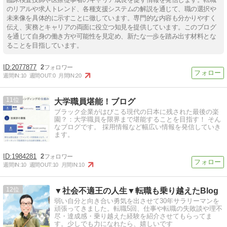
のリアルや求人トレンド、各種支援システムの解説を通じて、職の選択や
未来像を具体的に示すことに徹しています。専門的な内容も分かりやすく
伝え、実務とキャリアの両面に役立つ知見を提供しています。このブログ
を通じて自身の働き方や可能性を見定め、新たな一歩を踏み出す材料とな
ることを目指しています。
2077877
2
週間IN:
10
週間OUT:
0
月間IN:
20
11
大学職員堪能！ブログ
ブラック企業がはびこる現代の日本に残された最後の楽
園？：大学職員を限界まで堪能することを目指す！ そん
なブログです。 採用情報など幅広い情報を発信していき
ます。
1984281
2
週間IN:
10
週間OUT:
10
月間IN:
10
12
▼社会不適王の人生▼転職も乗り越えたBlog
弱い自分と向き合い勇気を出させて30年サラリーマンを
頑張ってきました。転職5回、仕事や転職の失敗談や理不
尽・達成感・乗り越えた経験を紹介させてもらってま
す。少しでも力になれたら、嬉しいです