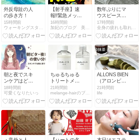
外反母趾の人
【射手座】速
数年ぶりにマ
の歩き方！
報‼️緊急メッセ
ウスピースを
ージ㊗️※超重
新調。今の私
15時間前
16時間前
17時間前
ウォーキングスタイリスト櫻田千晶のブログ
加妃のブログ 美オーラ開運アドバイザーの毎日
全身の疲れも取れる小顔コルギ専門サロン ゆめこるぎ
要‼️今すぐ離れ
に合うもの
て‼️豊かさ保証
へ、身体も暮
します劇的変
らしも整える
化
日曜日
朝と夜でスキ
ちゅるちゅる
ALLONS BIEN
ンケアはどう
トリートメン
（アロンビア
変える？「朝
ト
ン）大和抹茶
18時間前
21時間前
21時間前
可愛くなりたいっ
melange-hairのブログ 秋葉原の美容室
life
ビタ・夜レ
ディアマンク
チ」で失敗し
ッキーは抹茶
ない使い分け
好きさんにオ
ガイド
ススメ
・意外と人
【ハートの名
本日はエステ