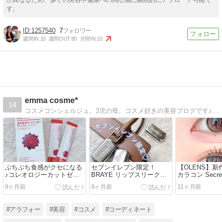
す。
1257540
7
週間IN:
10
週間OUT:
80
月間IN:
10
emma cosme*
14
コスメコンシェルジュ。3児の母。コスメ好きの美容ブログです♪YouTubeも始めましたので、フォローして頂けると嬉しいです！
ぷちぷち食感がクセになる
セブンイレブン限定！
【OLENS】
♪コレオロジーカットゼリ
BRAYE リップスリークミ
カラコン Secret
ー
ニ
ーズ着画レポ
9ヶ月前
9ヶ月前
11ヶ月前
コンレポ】
#アラフォー
#美容
#コスメ
#コーディネート