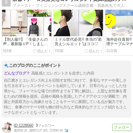
8
ファースト・フィニッシングスクール講師京都・四条烏丸で大人の女性の女磨き＆マナー教室を主宰の奥田理恵のブログ
【別人級!!】「生徒さんの
ミドル世代必見!! 本当の”若
海外赴任直前!!
声」最新版ＵP！しました
見えシルエット”はココ♡
理テーブルマ
♡
5日前
7日前
11日前
このブログのここがポイント
高級感とエレガントさを追求した内容
自己磨きとエレガンス向上を目指す女性に向けて、多彩なマナーや美しさ
を引き出すレッスンやイベントを紹介しています。日常のちょっとした仕
草から、フォーマルな場での所作までを丁寧に解説し、上質な女性像を育
むための情報を提供。品格や風格を意識したアイデアやコツが満載で、内
面と外面双方から洗練させることをテーマに展開している点が魅力です。
特に、食事のマナーや持ち物の持ち方など具体的なテクニック紹介もユニ
ークなポイントとなっています。
1228560
3
週間IN:
25
週間OUT:
185
月間IN:
90