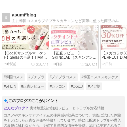
asumi*blog
9
主に韓国コスメやプチプラ＆カラコンなど実際に使った商品のみを紹介！レポ写真はほぼ無加工、忖度一切ナシで正直レビューしてます。
【Qoo10サンプルマーケッ
【正直レビュー】
【メガコラボ3
ト】2回目の当選！TIAMス
SKIN&LAB（スキンアンド
PERFECT D
ポットクリームを正直レビ
ラブ）グルタチオントナー
んアイシャド
15時間前
10日前
22日前
ュー♡
は匂いが気になる？1本使
入！ローズピ
い切って本音レビュー！
理由も紹介♡
#韓国コスメ
#プチプラ
#プチプラコスメ
#韓国コスメスキンケア
#SHEIN
#正直レビュー
#カラコン
#Qoo10
#メガ割
このブログのここがポイント
実体験重視の詳細レビューとトラブル対応情報
コスメやスキンケアアイテムの使用感や効果について、実際に試した体験
をもとにした正直な評価を特徴としています。時には配送トラブルや購入
の裏側に触れながらも、明確で具体的な情報を提供。流行に左右されるこ