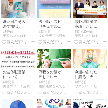
暑い日こそ入
占い師・スピ
紫外線対策で
浴で“整え
リチュアルカ
意識したいあ
る”。カラダと
ウンセラー向
の栄養素「食
18分前
1時間前
3時間30分前
美容ちゃんねる
女の子専用の可愛いデザインの名刺屋さん
美容ちゃんねる
ココロの疲れ
け名刺｜月と
事による抗酸
を癒やすご褒
星が輝く幻想
化ケアも重要
美バスアイテ
的な名刺デザ
なアプロー
ム5選
イン
チ」「肌本来
のすこやかさ
を保つことに
つながる」 –
皮膚科医・栄
お盆休暇営業
呼吸をお腹が
今週のあなた
養士らが解説
について
凹むトレーニ
に贈る「天使
ングに変え、
からのエー
4時間前
4時間前
4時間前
美容のプロ！皮膚科スタッフおすすめ！キレイのレシピ
腹筋運動なんてしなくていい意識だけ美姿勢ダイエット
ワタシLOVEヒーリング・まさみのBLOG
食べ過ぎを予
ル」-何をして
防する
もしなくても
あなたは素晴
しい-