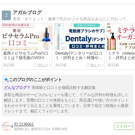
アガルブログ
2
美容・ダイエット・健康で気分が上がる商品をあなたに代わって鬼調査！美容好きなら見逃せない商品の特徴・口コミ・最安値など、購入前にチェックしたいポイントをまとめています。
薬用イビサセラムProの口
Dentaly(デンタリー)の口コ
ミテラ（miter
コミは？脱毛後のVIOケア
ミ・評判まとめ！特徴やメ
ミ・評判まと
を考える人へ
リット・注意点を紹介
すすめする人
31日前
41日前
42日前
このブログのここがポイント
実体験と口コミを徹底比較する解説集
多彩な商品やサービスのレビューを通じて、リアルな評判や特徴を詳しく
解説します。実際の口コミや体感をもとに、商品選びや使い方のポイント
をわかりやすく伝えることを重視しています。日常で役立つ情報から最新
トレンドまで、幅広くフォローします。
2136661
週間IN:
112
週間OUT:
154
月間IN:
468