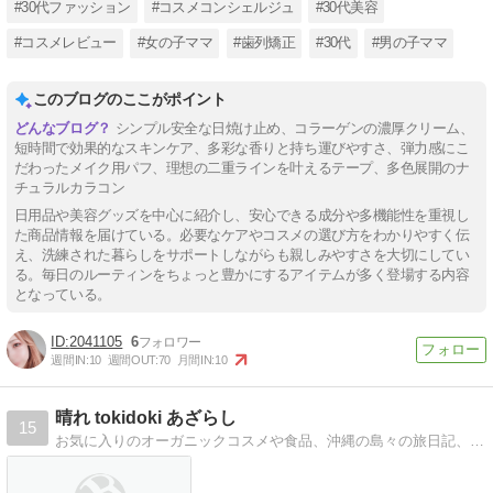
#30代ファッション
#コスメコンシェルジュ
#30代美容
#コスメレビュー
#女の子ママ
#歯列矯正
#30代
#男の子ママ
このブログのここがポイント
シンプル安全な日焼け止め、コラーゲンの濃厚クリーム、
短時間で効果的なスキンケア、多彩な香りと持ち運びやすさ、弾力感にこ
だわったメイク用パフ、理想の二重ラインを叶えるテープ、多色展開のナ
チュラルカラコン
日用品や美容グッズを中心に紹介し、安心できる成分や多機能性を重視し
た商品情報を届けている。必要なケアやコスメの選び方をわかりやすく伝
え、洗練された暮らしをサポートしながらも親しみやすさを大切にしてい
る。毎日のルーティンをちょっと豊かにするアイテムが多く登場する内容
となっている。
2041105
6
週間IN:
10
週間OUT:
70
月間IN:
10
晴れ tokidoki あざらし
15
お気に入りのオーガニックコスメや食品、沖縄の島々の旅日記、日々のコトを綴っています。