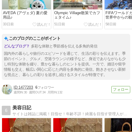
AVEDA (アヴェダ) 夏の愛
Olympic Village散策でカフ
FIFAワール
用品♪
ェタイム♪
世界中からの
されるフレン
33日前
51日前
58日前
このブログのここがポイント
多彩な体験と季節感を伝える多角的発信
国内外の暮らしや旅行のエピソードを通じて、生活の彩りを伝えます。季
節のイベント、グルメ、空港ラウンジの様子など、身近でありながらも少
し特別な体験を綴り、豊かな暮らしのヒントを提供。一方で、婚活や留学
情報も交え、幅広い関心に応じた内容を多角的に発信。飽きさせない新鮮
な視点と、暮らしの彩りを追求し続けるスタイルが特徴です。
1477203
6
週間IN:
30
週間OUT:
34
月間IN:
132
美容日記
6
サイトは雑誌に掲載！目指せ！年齢不詳！綺麗を目指す管理人が、綺麗になる為の裏技、情報、バカ話を書いてます。