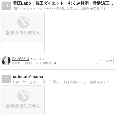
着圧Labo｜着圧ダイエット！むくみ解消・骨盤矯正のお役立…
21
着圧ソックス・マッサージ・美脚になるための情報が満載です！
1956813
4
週間IN:
5
週間OUT:
15
月間IN:
15
cutecute*mama
22
妊娠中のことから出産、子育て・主婦生活のこと、美容やダイエットのことも書いています