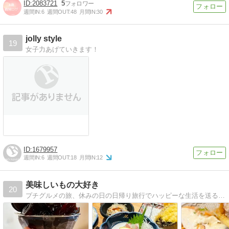
2083721
5
週間IN:
6
週間OUT:
48
月間IN:
30
jolly style
19
女子力あげていきます！
1679957
週間IN:
6
週間OUT:
18
月間IN:
12
美味しいもの大好き
20
プチグルメの旅、休みの日の日帰り旅行でハッピーな生活を送る頑張ったあとはご褒美大好き