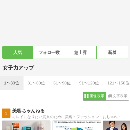
人気
フォロー数
急上昇
新着
女子力アップ
1〜30位
31〜60位
61〜90位
91〜120位
121〜150位
画像表示
文字表示
美容ちゃんねる
1
キレイになりたい貴女のために美容・ファッション・おしゃれ・コスメ・ダイエットなど最新情報を発信中！ モテ女子をめざすなら要チェックです♪