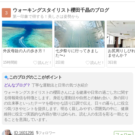
ウォーキングスタイリスト櫻田千晶のブログ
3
第一印象で得する！美しさは姿勢から
外反母趾の人の歩き方！
七夕祭りに行ってきまし
お尻周りしび
た〜♪
ませんか？
15時間前
2日前
3日前
このブログのここがポイント
丁寧な運動法と日常の気づき紹介
ウォーキングスタイリストの櫻田さんによる健康や日常の過ごし方に関す
る情報発信を特徴とします。身近な運動法や自然との触れ合い、身の回り
の出来事といったテーマを穏やかな語り口調で伝え、日々の暮らしに役立
つ気づきやヒントを提供します。明るく親しみやすい雰囲気の中に、健康
維持に役立つ実践的な内容が散りばめられ、読む人の生活を彩る一助とな
ることを意識しています。
1601296
5