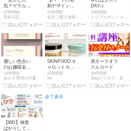
気？ゲラルデ
刺デザイン】
DAY☆
ィーニ ソフテ
ほっこりかわ
22時間前
23時間前
24時間前
美容日記
名刺ご購入者様・観覧者様からのデザインコメントをご紹介！！…
トリプルサンショップ新宿店 スタッフブログ
ィバッグ
いい♪ノルディ
ック柄のキッ
ズ名刺です
優しい色合い
SKINFOOD キ
美オーラオラ
のお嬢様名刺
ャロットカロ
クルカード
｜花柄が上品
テンウォータ
24時間前
25時間前
26時間前
女の子専用の可愛いデザインの名刺屋さん
life
加妃のブログ 美オーラ開運アドバイザーの毎日
に輝く大人か
ーパッド・レ
わいいデザイ
モングラスナ
ン
イアシンアミ
ド5パッドの
全て表示
違い
【IBD】検査
ばかりして、