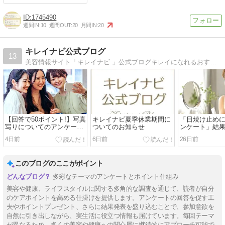
1745490
週間IN:
10
週間OUT:
20
月間IN:
20
キレイナビ公式ブログ
13
美容情報サイト「キレイナビ 」公式ブログキレイになれるおすすめアイテム、キレイナビの最新ニュースなどをお届け致します！
【回答で50ポイント!】写真
キレイナビ夏季休業期間に
「日焼け止め
写りについてのアンケート
ついてのお知らせ
ンケート」結
開始！
4日前
6日前
26日前
このブログのここがポイント
多彩なテーマのアンケートとポイント仕組み
美容や健康、ライフスタイルに関する多角的な調査を通じて、読者が自分
のケアポイントを高める仕掛けを提供します。アンケートの回答を促す工
夫やポイントプレゼント、さらに結果発表を盛り込むことで、参加意欲を
自然に引き出しながら、実生活に役立つ情報も届けています。毎回テーマ
が異なるため、多くの美容や健康への関心層に継続的にアプローチ可能で