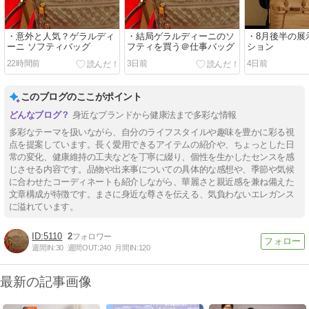
・意外と人気？ゲラルディ
・結局ゲラルディーニのソ
・8月後半の展
ーニ ソフティバッグ
フティを買う＠仕事バッグ
ション
22時間前
3日前
4日前
このブログのここがポイント
身近なブランドから健康法まで多彩な情報
多彩なテーマを扱いながら、自分のライフスタイルや趣味を豊かに彩る視
点を提案しています。長く愛用できるアイテムの紹介や、ちょっとした日
常の変化、健康維持の工夫などを丁寧に綴り、個性を生かしたセンスを感
じさせる内容です。品物や出来事についての具体的な感想や、季節や気候
に合わせたコーディネートも紹介しながら、華麗さと親近感を兼ね備えた
文章構成が特徴です。まさに身近な尊さを伝える、気負わないエレガンス
に溢れています。
5110
2
週間IN:
30
週間OUT:
240
月間IN:
120
最新の記事画像