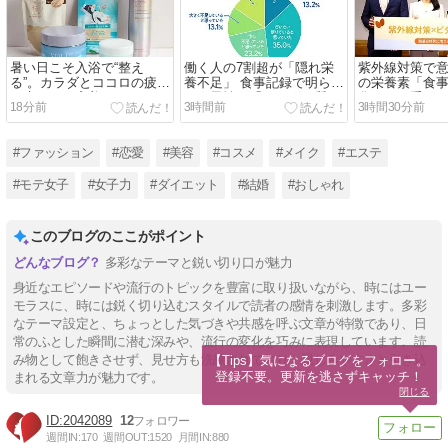
暑い日こそ入浴で“整え
働く人の7割超が「隠れ栄
紫外線対策で
る”。カラダとココロの疲れ
養不足」 食事記録で明らか
の栄養素「食
を癒やすご褒美バスアイテ
に…男性は「たんぱく質」
化ケアも重要
18分前
3時間前
3時間30分前
ム5選
が最多、女性は? – あすけ
チ」「肌本来
ん調査
を保つことにつ
皮膚科医・栄
#ファッション
#恋愛
#美容
#コスメ
#メイク
#エステ
#モテ女子
#女子力
#ダイエット
#結婚
#おしゃれ
このブログのここがポイント
多彩なテーマと鋭い切り口が魅力
身近なエピソードや流行のトピックを豊富に取り扱いながら、時にはユー
モラスに、時には鋭く切り込むスタイルで読者の感情を刺激します。多彩
なテーマ設定と、ちょっとした気づきや共感を呼ぶ文章が特徴であり、日
常のふとした瞬間に潜む深みや、流行の変化を巧みに表現しています。読
み物として飽きさせず、見せ方も洗練されており、親しみやすさと引き込
【Tips】気になるブログをフォロー。

登録不要。更新を逃さずキャッチ！
まれる文章力が魅力です。
閉じる
2042089
12
週間IN:
170
週間OUT:
1520
月間IN:
880