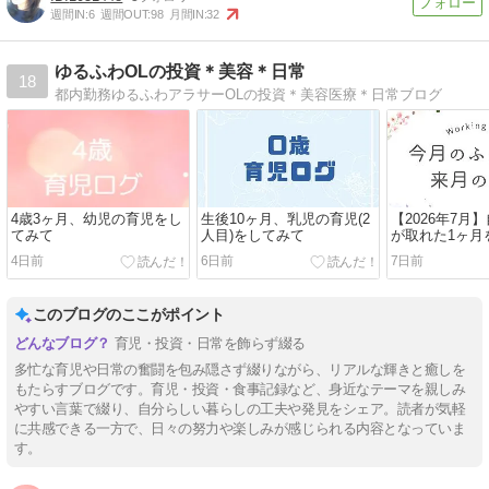
週間IN:
6
週間OUT:
98
月間IN:
32
ゆるふわOLの投資＊美容＊日常
18
都内勤務ゆるふわアラサーOLの投資＊美容医療＊日常ブログ
4歳3ヶ月、幼児の育児をし
生後10ヶ月、乳児の育児(2
【2026年7月
てみて
人目)をしてみて
が取れた1ヶ月
4日前
6日前
7日前
このブログのここがポイント
育児・投資・日常を飾らず綴る
多忙な育児や日常の奮闘を包み隠さず綴りながら、リアルな輝きと癒しを
もたらすブログです。育児・投資・食事記録など、身近なテーマを親しみ
やすい言葉で綴り、自分らしい暮らしの工夫や発見をシェア。読者が気軽
に共感できる一方で、日々の努力や楽しみが感じられる内容となっていま
す。