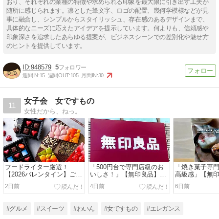
おり、それぞれの業種の特徴や求められる印象を最大限に引き出す工夫が
随所に感じられます。凛とした筆文字、ロゴの配置、幾何学模様などが見
事に融合し、シンプルからスタイリッシュ、存在感のあるデザインまで、
具体的なニーズに応えたアイデアを提示しています。何よりも、信頼感や
印象深さを追求したあらゆる提案が、ビジネスシーンでの差別化や魅せ方
のヒントを提供しています。
948579
5
週間IN:
15
週間OUT:
105
月間IN:
30
女子会 女ですもの
11
女性だから、ねっ。
フードライター厳選！
「500円台で専門店級のお
「焼き菓子専
【2026バレンタイン】ご褒
いしさ！」【無印良品】新
高級感」【無
美チョコにもギフトにも最
商品「冬季限定チョコレー
限定「ショコ
2日前
4日前
6日前
適なショコラブランド3選
ト」3品を実食リポ
がプチご褒美
#グルメ
#スイーツ
#わいん
#女ですもの
#エレガンス