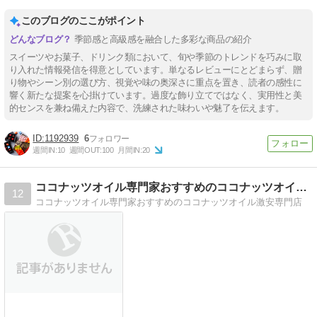
このブログのここがポイント
季節感と高級感を融合した多彩な商品の紹介
スイーツやお菓子、ドリンク類において、旬や季節のトレンドを巧みに取
り入れた情報発信を得意としています。単なるレビューにとどまらず、贈
り物やシーン別の選び方、視覚や味の奥深さに重点を置き、読者の感性に
響く新たな提案を心掛けています。過度な飾り立てではなく、実用性と美
的センスを兼ね備えた内容で、洗練された味わいや魅了を伝えます。
1192939
6
週間IN:
10
週間OUT:
100
月間IN:
20
ココナッツオイル専門家おすすめのココナッツオイル激安専門店
12
ココナッツオイル専門家おすすめのココナッツオイル激安専門店