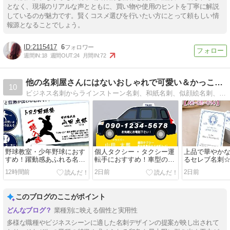
となく、現場のリアルな声とともに、買い物や使用のヒントを丁寧に解説
しているのが魅力です。賢くコスメ選びを行いたい方にとって頼もしい情
報源となることでしょう。
2115417
6
週間IN:
18
週間OUT:
24
月間IN:
72
他の名刺屋さんにはないおしゃれで可愛い＆かっこいい名刺を販売
10
ビジネス名刺からラインストーン名刺、和紙名刺、似顔絵名刺、その他オリジナル名刺を販売しております！
野球教室・少年野球におす
個人タクシー・タクシー運
上品で華やか
すめ！躍動感あふれる名刺
転手におすすめ！車型の切
るセレブ名刺
デザイン☆彡
抜名刺デザイン☆彡
12時間前
2日前
2日前
このブログのここがポイント
業種別に映える個性と実用性
多様な職種やビジネスシーンに適した名刺デザインの提案が映し出されて