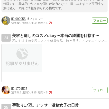
特徴です。具体的でリアルな語りが魅力となり、親しみやすさと実用性を
兼ね備え、気軽に情報を得られる構成です。
992955
5
週間IN:
5
週間OUT:
50
月間IN:
5
美容と癒しのコスメdiary〜本当の綺麗を目指す〜
24
私のおすすめ美容コスメや健康食品、時々日常。アンチエイジングケア大好きなアラフォー主婦の日記です。
1701527
週間IN:
5
週間OUT:
15
月間IN:
5
手取り17万。アラサー激務女子の日常
25