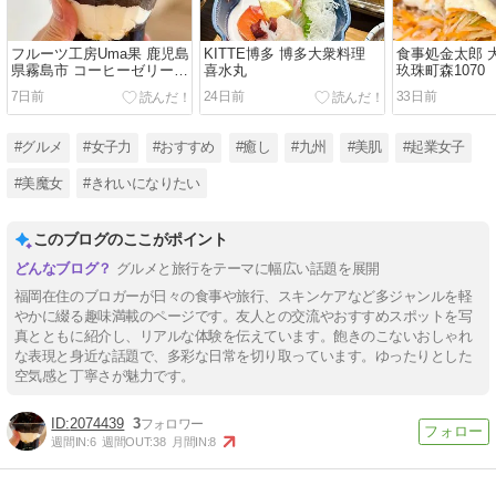
フルーツ工房Uma果 鹿児島
KITTE博多 博多大衆料理
食事処金太郎 
県霧島市 コーヒーゼリーぱ
喜水丸
玖珠町森1070
ふぇ
7日前
24日前
33日前
#グルメ
#女子力
#おすすめ
#癒し
#九州
#美肌
#起業女子
#美魔女
#きれいになりたい
このブログのここがポイント
グルメと旅行をテーマに幅広い話題を展開
福岡在住のブロガーが日々の食事や旅行、スキンケアなど多ジャンルを軽
やかに綴る趣味満載のページです。友人との交流やおすすめスポットを写
真とともに紹介し、リアルな体験を伝えています。飽きのこないおしゃれ
な表現と身近な話題で、多彩な日常を切り取っています。ゆったりとした
空気感と丁寧さが魅力です。
2074439
3
週間IN:
6
週間OUT:
38
月間IN:
8