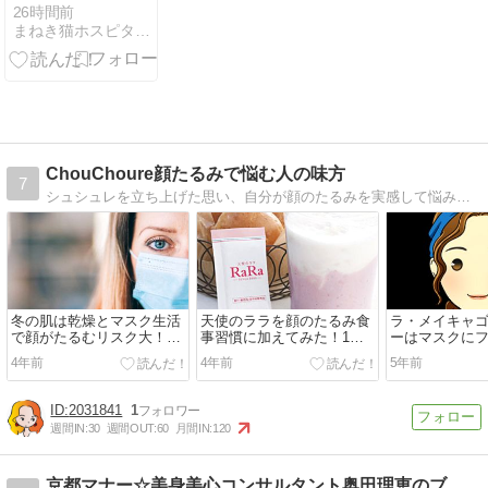
治らない？ ＃
26時間前
まねき猫ホスピタル院長 獣医師石井万寿美 動物と一緒に。
ビタミンＤ＃
ＩＢＤ
ChouChoure顔たるみで悩む人の味方
7
シュシュレを立ち上げた思い、自分が顔のたるみを実感して悩み続けた思い、年齢に負けない自分らしく輝ける日々をおくりたいと思いながらも顔のたるみで悩み続ける女性の方々へ、サイトを通じてお役に立ちたいという思いを伝えています。
冬の肌は乾燥とマスク生活
天使のララを顔のたるみ食
ラ・メイキャ
で顔がたるむリスク大！対
事習慣に加えてみた！1年
ーはマスクに
策できるアイテムは？
続けたレビュー
かないで人気
4年前
4年前
5年前
使い方と最安
2031841
1
週間IN:
30
週間OUT:
60
月間IN:
120
京都マナー☆美身美心コンサルタント奥田理恵のブログです！