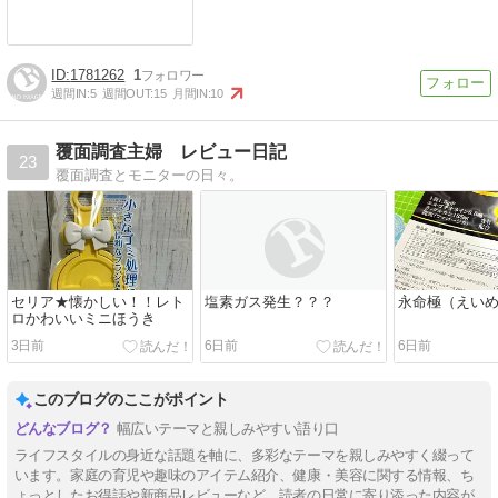
1781262
1
週間IN:
5
週間OUT:
15
月間IN:
10
覆面調査主婦 レビュー日記
23
覆面調査とモニターの日々。
セリア★懐かしい！！レト
塩素ガス発生？？？
永命極（えい
ロかわいいミニほうき
3日前
6日前
6日前
このブログのここがポイント
幅広いテーマと親しみやすい語り口
ライフスタイルの身近な話題を軸に、多彩なテーマを親しみやすく綴って
います。家庭の育児や趣味のアイテム紹介、健康・美容に関する情報、ち
ょっとしたお得話や新商品レビューなど、読者の日常に寄り添った内容が