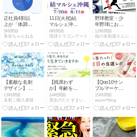
正社員4割以
11日(火祝)結
野球教室・少
上が「体調不
マルシェ沖縄
年野球におす
良時に我慢し
天城流湯治法
すめ！躍動感
5時間前
6時間前
12時間前
美容ちゃんねる
琉球ドラゴンアート
他の名刺屋さんにはないおしゃれで可愛い＆かっこいい名刺を販売
て出勤」の経
体験会
あふれる名刺
験あり – 理由
デザイン☆彡
は?
【素敵な名刺
【残席わず
【Qoo10サン
デザイン】 キ
か】年齢を重
プルマーケッ
ラメキたくさ
ねるほどに幸
ト】2回目の
13時間前
14時間前
15時間前
名刺ご購入者様・観覧者様からのデザインコメントをご紹介！！…
美女のたたずまい 〜なぜ彼女は美女と呼ばれるの？〜
asumi*blog
ん詰め込ん
せになる 8/30
当選！TIAMス
だ、ブルービ
開催 ランチ会
ポットクリー
ジューの名刺
＠福岡
ムを正直レビ
ュー♡