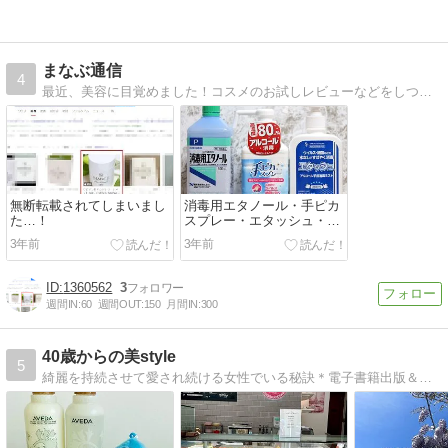
まなぶ通信
4
最近、美容に目覚めました！コスメのお試しレビューなどをしつつ、女子力アップ。
無断転載されてしまいまし
消毒用エタノール・手ピカ
た…！
スプレー・エタッシュ・ハ
ンドジェルなど
3年前
3年前
1360562
3
週間IN:
60
週間OUT:
150
月間IN:
300
40歳からの美style
5
綺麗を持続させて愛され続ける女性でいる秘訣＊電子書籍出版＆メルマガ「婚活に疲れたら海外で幸せをつかもう」