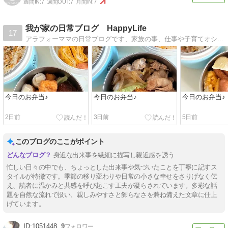
週間IN:
7
週間OUT:
7
月間IN:
7
我が家の日常ブログ HappyLife
17
アラフォーママの日常ブログです、家族の事、仕事や子育てオシェレなどを綴っています
今日のお弁当♪
今日のお弁当♪
今日のお弁当♪
2日前
3日前
5日前
このブログのここがポイント
身近な出来事を繊細に描写し親近感を誘う
忙しい日々の中でも、ちょっとした出来事や気づいたことを丁寧に記すス
タイルが特徴です。季節の移り変わりや日常の小さな幸せをさりげなく伝
え、読者に温かみと共感を呼び起こす工夫が凝らされています。多彩な話
題を自然な流れで扱い、親しみやすさと飾らなさを兼ね備えた文章に仕上
げています。
1051448
9