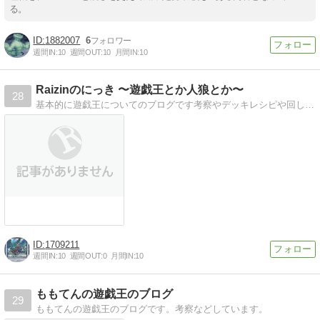
る。
1882007
6
週間IN:
10
週間OUT:
10
月間IN:
10
Raizinのにっき 〜遊戯王とか人狼とか〜
28
基本的に遊戯王についてのブログです考察やデッキレシピや回しかた、プレイングなどについて書いてます
1709211
週間IN:
10
週間OUT:
0
月間IN:
10
ももてんの遊戯王のブログ
29
ももてんの遊戯王のブログです。考察などしています。