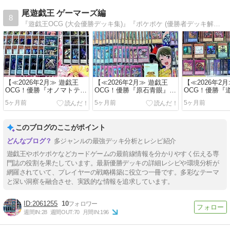
尾遊戯王 ゲーマーズ編
8
『遊戯王OCG (大会優勝デッキ集)』『ポケポケ (優勝者デッキ解説)』
【≪2026年2月≫ 遊戯王
【≪2026年2月≫ 遊戯王
【≪2026年2
OCG！優勝『オノマトテラ
OCG！優勝『原石青眼』環
OCG！優勝『
ナイトセイクリッド』環境
境最強デッキレシピ！】
環境最強デッ
5ヶ月前
5ヶ月前
5ヶ月前
最強デッキレシピ！】
(2026/02/27 [vol.141])
(2026/02/26 [vo
(2026/02/28 [vol.142])
このブログのここがポイント
多ジャンルの最強デッキ分析とレシピ紹介
遊戯王やポケポケなどカードゲームの最前線情報を分かりやすく伝える専
門誌の役割を果たしています。最新優勝デッキの詳細レシピや環境分析が
網羅されていて、プレイヤーの戦略構築に役立つ一冊です。多彩なテーマ
と深い洞察を融合させ、実践的な情報を追求しています。
2061255
10
週間IN:
28
週間OUT:
70
月間IN:
196