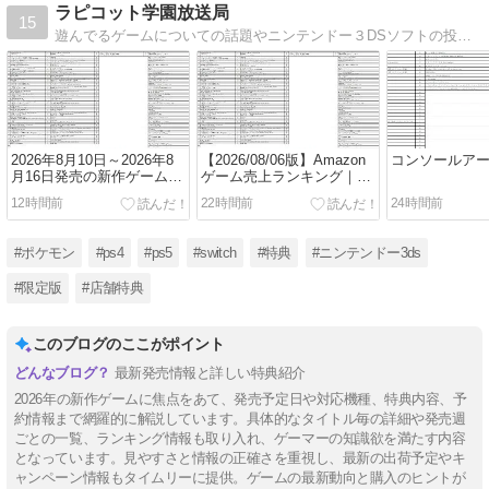
ラピコット学園放送局
15
遊んでるゲームについての話題やニンテンドー３DSソフトの投票数についてのデータも。ゲームが入った特別な箱（いわゆる限定版）の紹介。ゲームソフト博物館では日々発売される新作の特典情報を網羅。Amazonゲームランキングも毎日更新中。
2026年8月10日～2026年8
【2026/08/06版】Amazon
コンソールア
月16日発売の新作ゲームま
ゲーム売上ランキング｜毎
とめ｜特典・対応機種・予
日更新の最新データ
12時間前
22時間前
24時間前
約情報を完全網羅
#ポケモン
#ps4
#ps5
#switch
#特典
#ニンテンドー3ds
#限定版
#店舗特典
このブログのここがポイント
最新発売情報と詳しい特典紹介
2026年の新作ゲームに焦点をあて、発売予定日や対応機種、特典内容、予
約情報まで網羅的に解説しています。具体的なタイトル毎の詳細や発売週
ごとの一覧、ランキング情報も取り入れ、ゲーマーの知識欲を満たす内容
となっています。見やすさと情報の正確さを重視し、最新の出荷予定やキ
ャンペーン情報もタイムリーに提供。ゲームの最新動向と購入のヒントが