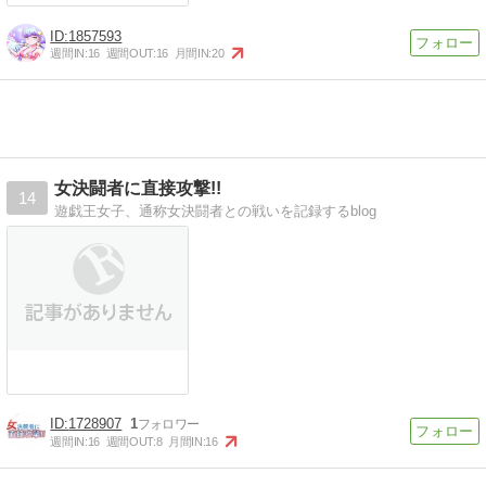
1857593
週間IN:
16
週間OUT:
16
月間IN:
20
女決闘者に直接攻撃!!
14
遊戯王女子、通称女決闘者との戦いを記録するblog
1728907
1
週間IN:
16
週間OUT:
8
月間IN:
16