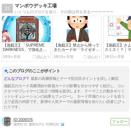
マンボウデッキ工場
21
いくつものブログを巡り、その瞳は何を見るーーーーーー
【遊戯王】「SUPREME
【遊戯王】禁止から帰って
【遊戯王】さ
DARKNESS」で強化され
きたカードや「ライゼオ
スミス！？｜
たテーマのカードが高騰
ル」対策カードが値上がり
分かる「2024
1年9ヶ月前
1年10ヶ月前
1年11ヶ月前
中！？|マンボウでも分かる
中！|マンボウでも分かる
リミットレギ
「高騰＆注目カード情報」
「高騰＆注目カード情報」
で規制されそう
【アルカナフォース】【白
＆「リミットレギュレーシ
選」！
このブログのここがポイント
き森のアステーリャ】【天
ョン振り返り」！？【超魔
威龍アシュナ】【デスペラ
導竜騎士－ドラグーン・オ
最新の高騰情報とテーマ別注目ポイントを詳しく解説
ード・リボルバー・ドラゴ
ブ・レッドアイズ】【十二
ン】【スペース・オマジナ
獣ドランシア】【水晶機巧
遊戯王のカード高騰理由や新規カードの影響を分かりやすく紹介し、コレ
イ・ウサギ】
－グリオンガンド】【月女
クターやプレイヤーに役立つ情報を提供します。テーマごとの動きやリミ
神の鏃】【聖王の粉砕】
ットレギュレーションの結果もフォローし、カード市場のトレンドを追う
上で必見の内容です。新弾や人気テーマの最新情報を知りたい読者にぴっ
たりです。
2009376
週間IN:
10
週間OUT:
0
月間IN:
20