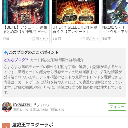
【BETB】アシュトラ 新規
UTILITY SELECTION 何箱
No.101 S・H・A
まとめ②【艮神鬼門 三千世
買う？【アンケート】
－ソウル・ア
界】
ベル４モンス
昨日
2日前
3日前
チ】
このブログのここがポイント
カード解説と戦略展開の詳細紹介
さまざまな遊戯王カードの特性や戦術を丁寧に解説した記事が集まるサイ
トです。新規カードの紹介から既存テーマの戦略考察まで、多彩な情報が
盛り込まれています。デッキ構築のヒントや最新のトレンドを理解できる
内容は、カードゲームに情熱を持つ人々にとって貴重な指南役となってい
ます。詳細な効果説明とともに、実戦に役立つ情報の提供に注力していま
す。
2043391
5
週間IN:
140
週間OUT:
350
月間IN:
540
遊戯王マスターラボ
3