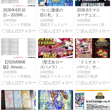
SURVIVAL】
2026年8月10
ついに最後の
2026.8.5 マス
日～2026年8
切り札・１億
ターデュエル
月16日発売の
ダウンロード
リミットレギ
12時間前
12時間前
14時間前
ラピコット学園放送局
遊戯王デュエルマトリクス
anocami.com | 遊戯王マスターデュエル
新作ゲームま
キャンペーン
ュレーション
とめ｜特典・
がやってき
8期 1402環境
対応機種・予
た・・・が！
約情報を完全
網羅
【2026/08/06
《聖王女ロー
「ドミナス・
版】Amazon
ズパメラ》解
パージ」サポ
ゲーム売上ラ
説｜ユーティ
ート「聖王女
22時間前
24時間前
27時間前
ラピコット学園放送局
遊戯王マスターラボ
遊戯王の軌跡
ンキング｜毎
リティ・セレ
ローズパメ
日更新の最新
クション収録
ラ」公開｜
データ
「聖王の粉
砕」に描かれ
てる女の子じ
ゃん！