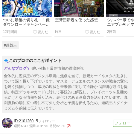
ついに最後の切り札・１億
空牙団新規を使った感想
シルバー帯で
ダウンロードキャンペーン
エアプがAIと
がやってきた・・・が！
エルの新パッ
12時間前
昨日
2日前
#遊戯王
このブログのここがポイント
鋭い分析と最新情報の徹底解説
全体的に遊戯王のデジタル環境に焦点を当て、新規カードやメタの動きに
ついて深く掘り下げています。マスターデュエルのスタンスや戦略の変化
を鋭く指摘しつつ、環境の現状と未来像に対して冷静かつ詳細な観点を提
供。特定デッキやカードに対して客観的に解説し、プレイのコツを見極め
る助けとなる情報を盛り込み、裏付けのある洞察力を活かしています。真
剣勝負の場に立つ者に不可欠な分析と予測を伝えるため、遊戯王のダイナ
ミズムを的確に伝えています。
2101260
5
週間IN:
40
週間OUT:
770
月間IN:
180