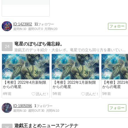
1423902
11
週間IN:
10
週間OUT:
0
月間IN:
20
竜星のぼちぼち備忘録。
24
遊戯王のデッキ紹介・大会レポ。竜星での立ち回り方を書いていきます。相互リンク大歓迎です。気軽にリンク貼っつけてください(*･ω･)
【考察】2022年4月新制限
【考察】2022年1月新制限
【考察】2021
からの竜星
からの竜星
からの竜星
4年前
5年前
5年前
1905096
1
週間IN:
10
週間OUT:
30
月間IN:
10
遊戯王まとめニュースアンテナ