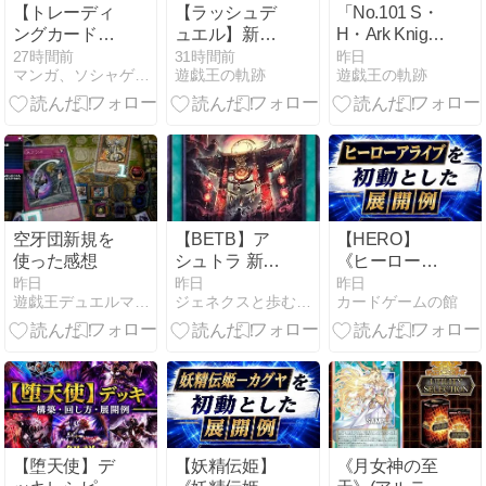
【トレーディ
【ラッシュデ
「No.101 S・
ングカードミ
ュエル】新テ
H・Ark Knight-
ュージアム】
ーマ「アルテ
ソウル・アサ
27時間前
31時間前
昨日
マンガ、ソシャゲメインのアルハイドの日記
遊戯王の軌跡
遊戯王の軌跡
舞-HIME 20周
ネ」公開｜ア
イラム」に注
年記念 トレー
ルテネの加護
目｜先攻でも
ディングカー
とシナジーを
強い新たなア
ド【開封】
持つユニオン
ークナイト！
テーマ登場
空牙団新規を
【BETB】ア
【HERO】
使った感想
シュトラ 新規
《ヒーローア
まとめ②【艮
ライブ》を初
昨日
昨日
昨日
遊戯王デュエルマトリクス
ジェネクスと歩む遊戯王日記
カードゲームの館
神鬼門 三千世
動とした展開
界】
例を紹介【遊
戯王】
【堕天使】デ
【妖精伝姫】
《月女神の至