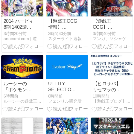
『魁炎星王－
ン」、「救惺
ソウコ』、
の轟拳 フィス
『トーテムバ
ト」が収録決
ード』実物画
定！
2014 ハーピィ
【遊戯王OCG
【遊戯王
像
8期 1402環境
情報】
OCG】
【遊戯王マス
UTILITY
BEYOND
3時間20分前
3時間40分前
3時間40分前
anocami.com | 遊戯王マスターデュエル
スターライト速報
マンガ、ソシャゲメインのアルハイドの日記
ターデュエ
SELECTION
THE BRAVE
ル】
収録『No.101
ビヨンド・
S・H・Ark
ザ・ブレイブ
Knight-ソウ
3箱目【開
ル・アサイラ
封】
ム』実物画像
ルーシーの
UTILITY
【ヒロサバ】
「ポケモンチ
SELECTION、
リセマラのや
ャンピオン
コナミスタイ
り方と終了ラ
6時間前
8時間前
10時間前
ルーシーの遊戯王とサブカル集会所
フェンリル研究所
【遊戯王ブログ】まいログ＠まい。TCG関連総合ブログ
ズ」のランク
ルで抽選開始
イン！最速手
マ備忘録～シ
順・当たりキ
ーズンM-4(レ
ャラまとめ
ギュレーショ
【僕のヒーロ
ンM-B)～
ーアカデミア
UNITED