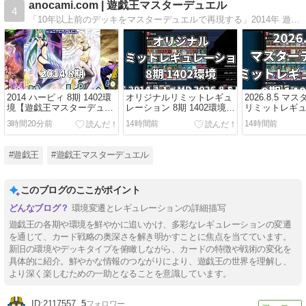
anocami.com | 遊戯王マスターデュエル
4
「10年以上前のデッキをマスターデュエルで再現する」2014年 遊戯王OCG8期 1402環境のデッキを再現して、現代のマスターデュエルでデュエルをしています。
2014 ハーピィ 8期 1402環
オリジナルリミットレギュ
2026.8.5 
境【遊戯王マスターデュエ
レーション 8期 1402環境
リミットレギ
ル】
「遊戯王OCG 2014.2.1 ＋
8期 1402環境
3時間20分前
14時間前
14時間前
マスターデュエル 2026.8.5
8期」
#遊戯王
#遊戯王マスターデュエル
このブログのここがポイント
環境変遷とレギュレーションの詳細描写
遊戯王の各期や環境を鮮やかに追いかけ、多彩なレギュレーションの変遷
を通じて、カード戦略の奥深さを解き明かすことに焦点を当てています。
新旧の環境やデッキタイプを俯瞰しながら、カードの特徴や戦術の変化を
具体的に紹介。鮮やかな情報のつながりにより、遊戯王の世界を理解し、
より深く楽しむための一助となることを意識しています。
2117557
5