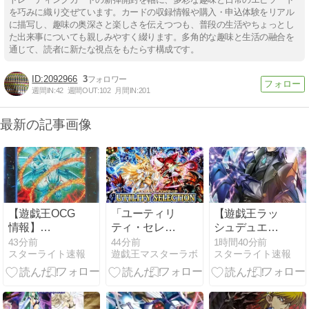
を巧みに織り交ぜています。カードの収録情報や購入・申込体験をリアル
に描写し、趣味の奥深さと楽しさを伝えつつも、普段の生活やちょっとし
た出来事についても親しみやすく綴ります。多角的な趣味と生活の融合を
通じて、読者に新たな視点をもたらす構成です。
2092966
3
週間IN:
42
週間OUT:
102
月間IN:
201
最新の記事画像
【遊戯王OCG
「ユーティリ
【遊戯王ラッ
情報】
ティ・セレク
シュデュエル
UTILITY
ション」収録
情報】君臨の
43分前
44分前
1時間40分前
スターライト速報
遊戯王マスターラボ
スターライト速報
SELECTION
カード一覧｜
ヘッドライナ
収録『エヴォ
レアリティ・
ーにイラスト
ルカイザー・
収録テーマま
違いの「魔導
ラギア』、
とめ
兵騎ゼノ・ワ