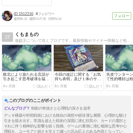
1512216
4
週間IN:
10
週間OUT:
30
月間IN:
10
くもまもの
27
遊戯王について呟くブログです。最新情報やマイナー情報など色々あるので是非どうぞ。
敗北により放たれる言語が
今回の改訂に関する「お気
先攻ワンター
引き起こす思考破壊を猛烈
持ち表明」及び１体のサイ
て性的嗜好は
に考察する
バース族の消失について
れる
4ヶ月前
8ヶ月前
8ヶ月前
このブログのここがポイント
戦術の奇抜さと心理戦の深さを追求
デッキ構築や対戦戦術における独自の発想や頓珍漢な展開、心理的な駆け
引きを描き出す。常識を超えた戦術の深淵に潜む狂気や、カードの選択と
それに伴う精神的な影響を鋭く指摘。ゲームの裏側に潜む複雑な思考や心
理戦を、ユーモアと鋭さを交えて綴った読み応えのある内容となってい