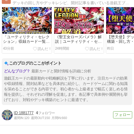
デッキの回し方やデッキレシピ、開封記事を書いている遊戯王ブログです。
「ユーティリティ・セレク
《聖王女ローズパメラ》解
【堕天使】デ
ション」収録カード一覧｜
説｜ユーティリティ・セレ
構築・回し方
レアリティ・収録テーマま
クション収録
43分前
24時間前
昨日
とめ
このブログのここがポイント
最新カードと開封情報を詳細に分析
遊戯王カードの最新動向や戦略解説を丁寧に行います。注目カードの効果
や収録情報、開封結果などを具体的に紹介し、カードゲームに関わる知識
を深めることができる内容です。初心者から上級者まで幅広く楽しめる情
報を提供し、それぞれの理解を促進します。各記事で具体例や展開例も挙
げており、対戦やデッキ構築のヒントに最適です。
1881777
4
週間IN:
120
週間OUT:
150
月間IN:
660