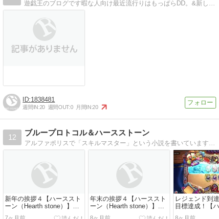
遊戯王のブログです暇な人向け最近流行りはもっぱらDD。&新しいデッキを作りたいので今旬なデッキを募集中です。(コメントにて)
1838481
週間IN:
20
週間OUT:
0
月間IN:
20
ブループロトコル＆ハースストーン
12
アルファポリスで「スキルマスター」という小説を書いています。サブテーマは、生きるために必要な知識です。我が人生にうっかりありですが、読んで損はさせないつもりなのでよろしくお願いします。ブログは、ゲームを中心に書いています。
新年の挨拶４【ハーススト
年末の挨拶４【ハーススト
レジェンド到達
ーン（Hearth stone）】
ーン（Hearth stone）】
目標達成！【
【遊戯王マスターデュエ
【遊戯王マスターデュエ
ン（Hearth s
7ヶ月前
8ヶ月前
8ヶ月前