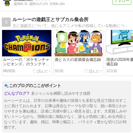
週間IN:
70
週間OUT:
270
月間IN:
280
ルーシーの遊戯王とサブカル集会所
5
主に遊戯王について。他にもアニメや私の投稿している動画についても書きます。
ルーシーの「ポケモンチャ
酒とカスの居酒屋会備忘録
現状の2026
ンピオンズ」のランクマ備
備忘録
忘録～シーズンM-4(レギュ
6時間前
5日前
12日前
レーションM-B)～
このブログのここがポイント
多ジャンルを網羅し読みやすさ抜群
ルーシーさんは、日常の出来事や趣味の深堀りを多彩な視点で描き出すこ
とに長けておられます。記事は身近なテーマを切り取り、鋭い表現とわか
りやすさを兼ね備え、読者に共感や新しい発見を促します。大変親しみや
すいトーンながら、情報伝達に無駄がなく、誰もが気軽に楽しめる内容と
なっています。趣味、雑記、時事と幅広く、バラエティ豊かな切り口が特
徴です。