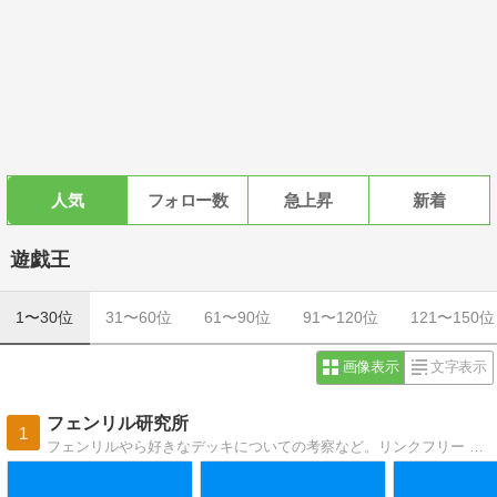
人気
フォロー数
急上昇
新着
遊戯王
1〜30位
31〜60位
61〜90位
91〜120位
121〜150位
画像表示
文字表示
フェンリル研究所
1
フェンリルやら好きなデッキについての考察など。リンクフリー 相互リンク歓迎です。