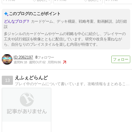
ル】【ブログ】
ル】【ブログ】
タンダード】
ク】【ブログ
このブログのここがポイント
カードゲーム、デッキ構築、戦略考案、動画解説、試行錯
誤
多ジャンルのカードゲームやゲームの戦略を中心に紹介し、プレイヤーの
工夫や試行錯誤を映像とともに配信しています。研究や改良を重ねなが
ら、自分なりのプレイスタイルを楽しむ内容が特徴です。
2062197
8
週間IN:
18
週間OUT:
62
月間IN:
86
えふぇどらんど
13
プレイ中のゲームについて書いています。攻略情報をまとめることもあります。