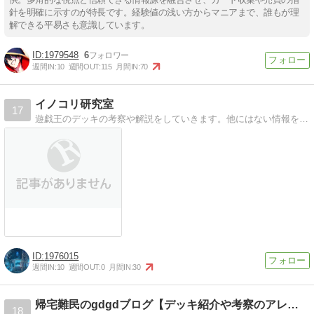
針を明確に示すのが特長です。経験値の浅い方からマニアまで、誰もが理
解できる平易さも意識しています。
1979548
6
週間IN:
10
週間OUT:
115
月間IN:
70
イノコリ研究室
17
遊戯王のデッキの考察や解説をしていきます。他にはない情報をわかりやすく楽しく読めるブログを目指しています。
1976015
週間IN:
10
週間OUT:
0
月間IN:
30
帰宅難民のgdgdブログ【デッキ紹介や考察のアレコレ】
18