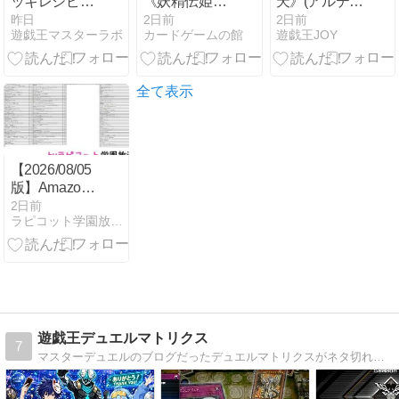
ッキレシピ｜
《妖精伝姫－
天》(アルテミ
構築・回し
カグヤ》を初
ット・スカイ)
昨日
2日前
2日前
遊戯王マスターラボ
カードゲームの館
遊戯王JOY
方・展開例
動とした展開
考察・ユーテ
例を紹介【遊
ィリティセレ
戯王】
クション新規
カード
全て表示
【2026/08/05
版】Amazon
ゲーム売上ラ
2日前
ラピコット学園放送局
ンキング｜毎
日更新の最新
データ
遊戯王デュエルマトリクス
7
マスターデュエルのブログだったデュエルマトリクスがネタ切れの果てにご本家である遊戯王にすり寄って進化の時を迎えました!!