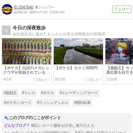
2047640
6
週間IN:
60
週間OUT:
240
月間IN:
300
今日の深夜散歩
6
会社員生活に疲れたおっさんが送る深夜散歩の冒険譚
【ポケカ】伝説のメガレッ
【ポケカ】カスミ2000円
【遊戯王】カ
クウザが収録されている
真紅眼を自引
「ストームエメラルダ」を
「BEYOND TH
4日前
10日前
11日前
開封！！
を開封しまし
#遊戯王
#トレカ
#ポケカ
#トレーディングカード
#ポケモンカード
#ラッシュデュエル
#開封結果
このブログのここがポイント
幅広いカード趣味を詳述し魅力伝える
トレーディングカードの新弾開封を軸に、多彩な趣味と日常のエピソード