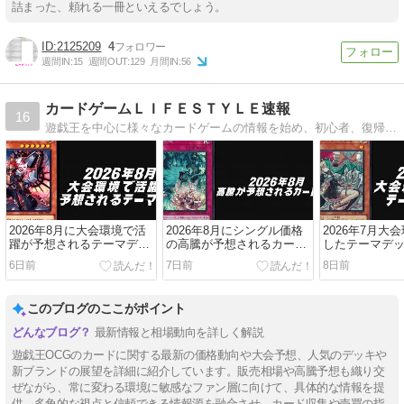
詰まった、頼れる一冊といえるでしょう。
2125209
4
週間IN:
15
週間OUT:
129
月間IN:
56
カードゲームＬＩＦＥＳＴＹＬＥ速報
16
遊戯王を中心に様々なカードゲームの情報を始め、初心者、復帰を考えている方にデッキレシピなどもお届けしております！
2026年8月に大会環境で活
2026年8月にシングル価格
2026年7月大
躍が予想されるテーマデッ
の高騰が予想されるカード
したテーマデッ
キ5選【遊戯王OCG】
6選【遊戯王OCG】
戯王OCG】
6日前
7日前
8日前
このブログのここがポイント
最新情報と相場動向を詳しく解説
遊戯王OCGのカードに関する最新の価格動向や大会予想、人気のデッキや
新ブランドの展望を詳細に紹介しています。販売相場や高騰予想も織り交
ぜながら、常に変わる環境に敏感なファン層に向けて、具体的な情報を提
供。多角的な視点と信頼できる情報源を融合させ、カード収集や売買の指