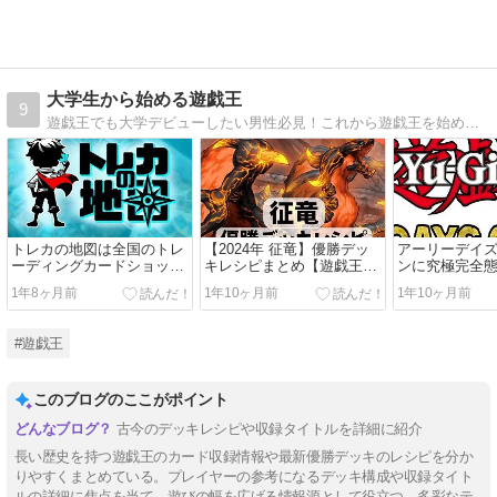
大学生から始める遊戯王
9
遊戯王でも大学デビューしたい男性必見！これから遊戯王を始める0の初心者が、1日10分読むだけで格段にスキルアップし、周りの友達から一目置かれるデュエリストになれる最短ルートを公開！
トレカの地図は全国のトレ
【2024年 征竜】優勝デッ
アーリーデイ
ーディングカードショップ
キレシピまとめ【遊戯王
ンに究極完全
情報が検索できる便利サイ
OCG】
ト・モス、も
1年8ヶ月前
1年10ヶ月前
1年10ヶ月前
ト
ー・ナイト・
録決定【遊戯
#遊戯王
このブログのここがポイント
古今のデッキレシピや収録タイトルを詳細に紹介
長い歴史を持つ遊戯王のカード収録情報や最新優勝デッキのレシピを分か
りやすくまとめている。プレイヤーの参考になるデッキ構成や収録タイト
ルの詳細に焦点を当て、遊びの幅を広げる情報源として役立つ。多彩なテ