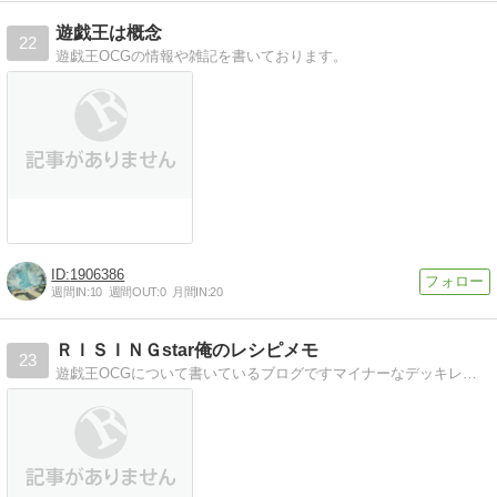
遊戯王は概念
22
遊戯王OCGの情報や雑記を書いております。
1906386
週間IN:
10
週間OUT:
0
月間IN:
20
ＲＩＳＩＮＧstar俺のレシピメモ
23
遊戯王OCGについて書いているブログですマイナーなデッキレシピ掲載・新規カード考察・まとめ等をしております