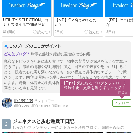
UTILITY SELECTION、コ
【MD】GMXはやれるの
【RD】ヤエは
ナミスタイルで抽選開始
か？
な
8時間前
2日前
3日前
このブログのここがポイント
時事と趣味を絶妙に融合させる内容
多彩なトピックを巧みに織り交ぜて、物事の背景や奥深さを伝える文章が
特徴です。最新の情報や活動報告に加え、日常の出来事や思いに触れるこ
とで、読者の心に寄り添いながらも、鋭い視点と具体的なエピソードで惹
きつけます。内容は明快かつ親しみやすく、読み応えがある構成となって
います。時折、体言止めや具体例を交えて、文章の締まりとインパクトを
【Tips】気になるブログをフォロー。

登録不要。更新を逃さずキャッチ！
高めている点も見所です。
閉じる
1681108
5
週間IN:
210
週間OUT:
540
月間IN:
1100
ジェネクスと歩む遊戯王日記
2
しがないファンデッカーによるカード考察ブログ。遊戯王Wikiの一歩先へ、を意識して書いています。