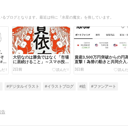
いるブログとなります。最近は特に『水星の魔女』を推しています。
、そ
大切なのは勝負ではなく「市場
資産3,500万円突破からの円
#赤
に居続けること」～スマホ投資
直撃！為替の動きと共同介入
義実
時代に必要な自制心～ #資産運
威力 #資産運用 #株式投資 #
2日前
3日前
用 #株式投資 #投資 #メンタル
替 #円高 #投資 #日常
コントロール #マインドセット
#ブログ
メ
#デジタルイラスト
#イラストブログ
#絵
#ファンアート
報告