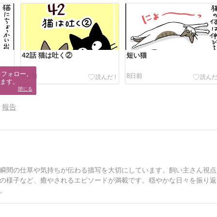
42話 猫は吐く②
短い猫
フォロー。

6日前
8日前
ます。
閉じる
報告
瞬間の仕草や気持ちが伝わる描写を大切にしています。飼い主さん視点
の様子など、癒やされるエピソードが満載です。穏やかな日々を振り返
。