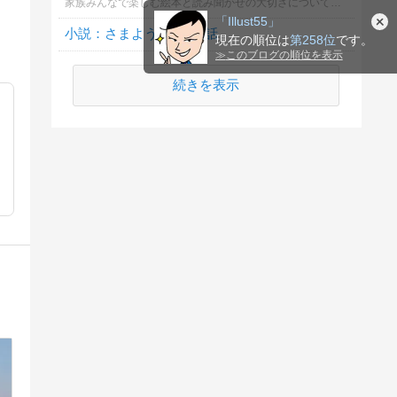
家族みんなで楽しむ絵本と読み聞かせの大切さについてどう思いますか？
「Illust55」
小説：さまよう夢の森5話
現在の順位は
第258位
です。
≫
このブログの順位を表示
続きを表示