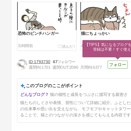
恐怖のピンチハンガー
猫にちょっかい
【TIPS】気になるブログを
31時間前
4日前
登録は不要！すぐ使え
1793730
67
週間IN:
1701
週間OUT:
2086
月間IN:
6377
このブログのここがポイント
極甘猫育ての結果
猫の個性と成長をつぶさに描写する親密さ
11日前
猫たちのしぐさや表情、習性について詳細に紹介。ふとした
の出来事や思い出を交えながら、モフモフやキャットタワー
ることで、猫とのつながりの深さを感じてもらえる内容です