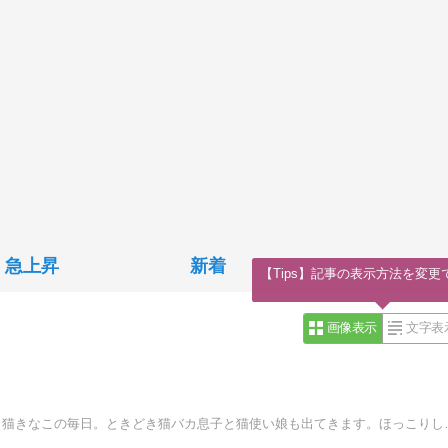
急上昇
新着
【Tips】記事の表示方法を変更
画像表示
文字表
猫漫画4コマ！どんくさい黒猫ナノとすば