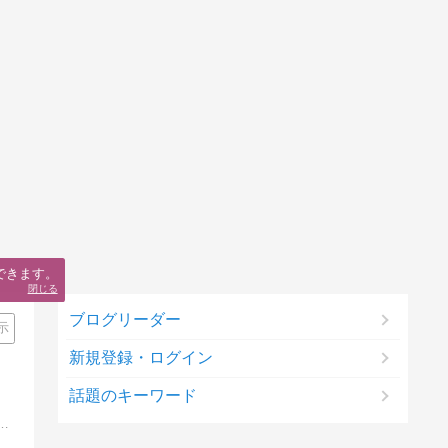
できます。
閉じる
ブログリーダー
示
新規登録・ログイン
話題のキーワード
しっこいキジシロ猫きなこの毎日。ときどき猫バカ息子と猫使い娘も出てきます。ほっこりしてもらえたらうれしい！