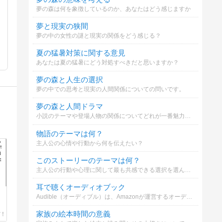
夢の森は何を象徴しているのか、あなたはどう感じますか
夢と現実の狭間
夢の中の女性の謎と現実の関係をどう感じる？
夏の猛暑対策に関する意見
あなたは夏の猛暑にどう対処すべきだと思いますか？
夢の森と人生の選択
夢の中での思考と現実の人間関係についての問いです。
夢の森と人間ドラマ
小説のテーマや登場人物の関係についてどれが一番魅力的か選んでください。
物語のテーマは何？
主人公の心情や行動から何を伝えたい？
このストーリーのテーマは何？
主人公の行動や心理に関して最も共感できる選択を選んでください。
耳で聴くオーディオブック
Audible（オーディブル）は、Amazonが運営するオーディオブック・サービスです。プロのナレーターや人気声優が朗読してくれる本を、スマホやタブレットで気軽に「耳から」楽しめます。
家族の絵本時間の意義