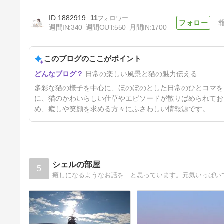
1882919
11
週間IN:
340
週間OUT:
550
月間IN:
1700
このブログのここがポイント
リラン 8歳
日常の楽しい風景と猫の魅力伝える
18日前
多彩な猫の様子を中心に、ほのぼのとした日常のひとコマを
に、猫のかわいらしい仕草やエピソードが散りばめられてお
め、癒しや笑顔を求める方々にふさわしい情報源です。
シェルの部屋
5
癒しになるようなお話を…と思っています。元気いっぱい