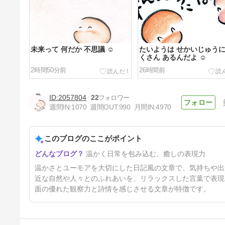
未来って 何だか 不思議 ☺️
たいようは せかいじゅうに
くさん あるんだよ ☺️
2時間50分前
26時間前
2057804
22
週間IN:
1070
週間OUT:
990
月間IN:
4970
このブログのここがポイント
大きく “つ” と書いて どじょう
温かく日常を包み込む、癒しの表現力
にしたよ ☺️
4日前
温かさとユーモアを大切にした日記風の文章で、気持ちや出
近な自然や人々とのふれあいを、リラックスした言葉で表現
面の優れた観察力と詩情を感じさせる文章が特徴です。