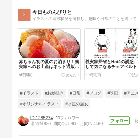
今日ものんびりと
3
イラストの進捗状況を掲載し、趣味や日常のことを書いて
赤ちゃん初の夏のお泊まり！義
義実家帰省とHoi4の誘惑
実家へのお土産はネット通販で
して気になるチェアベルト 
事前発送が快適だった話 #育児
ちゃん #育児 #お盆休み #
5時間前
29時間前
#赤ちゃん #義実省 #お出かけ
家 #育児グッズ #Hoi4
#お土産 #ネット通販
#イラスト
#お絵描き
#日常
#ブログ
#映画
#アニ
#オリジナルイラスト
#水星の魔女
1285274
11
まだまだ知らない仕様だらけ？
週間IN:
980
週間OUT:
900
月間IN:
4460
Hoi4の軍需産業組織（MIO）
#Hoi4 #HeartsOfIron4 #MIO #
4日前
ゲーム #シミュレーション