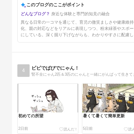
このブログのここがポイント
身近な体験と専門的知見の融合
異なる日常の一コマを通じて、育児の微笑ましさや健康維持
化、親の対応などをリアルに表現しつつ、粉末緑茶やスポー
にしている。深く掘り下げながらも、わかりやすさに配慮し
ビビでばびでにゃん！
4
腎不全にゃん2匹＆3匹のにゃんと一緒にがんばって生きて
初めての所望
暑くて暑くて簡単更新
2日前
5日前