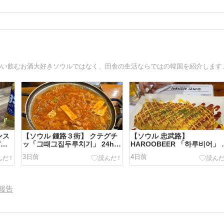
韓国駐在暦9年美味しいもの食べる グルメみ
ンス
【ソウル 鍾路３街】 クテグチ
【ソウル 忠武路】
ずこ
ッ「그때그집두루치기」 24h
HAROOBEER 「하루비어」 
お一人様OK とっても使いやす
腹いっぱいなので かるめのつ
3日前
4日前
い韓国食堂です
まみにビール ＾＾
報告