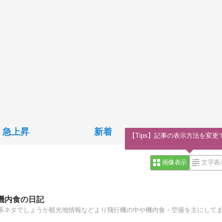
急上昇
新着
【Tips】記事の表示方法を変更
画像表示
文字表
機内食の日記
系ネタでしょうか観光地情報などより飛行機の中や機内食・空撮を主にして