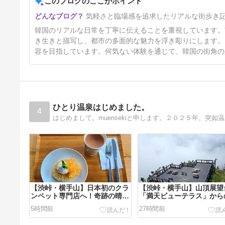
このブログのここがポイント
【ソウル 忠武路】 ハヤンチプ
気軽さと臨場感を追求したリアルな街歩き
「하얀집 1호점」 以前行って
学生時代を思い出すお店 リピ
5日前
韓国のリアルな日常を丁寧に伝えることを重視しています。
してきました
き生きと描写し、都市の多面的な魅力を浮き彫りにします。
容を目指しています。何気ない体験を通じて、韓国の街角の
ひとり温泉はじめました。
4
【渋峠・横手山】日本初のクラ
【渋峠・横手山】山頂展望
ンペット専門店へ！奇跡の晴れ
「満天ビューテラス」から
間とパリピなカモシカ｜万座温
色は…！？お花のプーさん
5時間前
27時間前
泉ひとり旅㊱
上に浮かぶテラス｜万座温
とり旅㉟