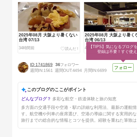
2025年08月 大阪より暑くない
2025年08月 大阪より暑く
台湾 07/13
台湾 06/13
【TIPS】気になるブログを
34時間前
4日前
登録は不要！すぐ使え
1741869
36
週間IN:
1561
週間OUT:
4494
月間IN:
6699
このブログのここがポイント
2025年08月 大阪より暑くない
多彩な航空・鉄道体験と旅の知恵
台湾 03/13
11日前
多方面の交通手段や空港・駅の詳細な利用法、最新の運航情
す。航空機や列車の座席選び、空港の導線に関する実用的な
旅行までの総合的な情報とコツを提供。経験を重ねた筆致は