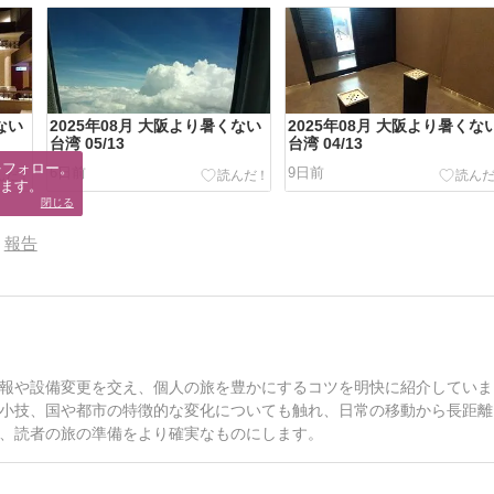
ない
2025年08月 大阪より暑くない
2025年08月 大阪より暑くな
台湾 05/13
台湾 04/13
フォロー。

6日前
9日前
ます。
閉じる
報告
報や設備変更を交え、個人の旅を豊かにするコツを明快に紹介していま
小技、国や都市の特徴的な変化についても触れ、日常の移動から長距離
、読者の旅の準備をより確実なものにします。