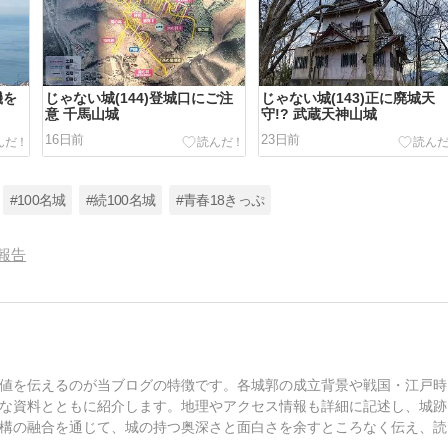
機を
じゃない城(144)登城口にご注
じゃない城(143)正に廃城天
意 千馬山城
守!? 武蔵天神山城
16日前
23日前
#100名城
#続100名城
#青春18きっぷ
報告
値を伝えるのが当ブログの特徴です。各城郭の成立背景や戦国・江戸時
な資料とともに紹介します。地理やアクセス情報も詳細に記述し、城跡
構の融合を通じて、城の持つ奥深さと面白さを余すところなく伝え、読