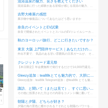
混浴温泉の魅力、良さを教えてください
混浴温泉に行った経験がある皆様が感じる混浴の魅力、良さを教えてください。
吉野大峰展の感想
展示物や修復品についてあなたはどう思いますか
奈良のイベントとEV試乗
奈良で開催されたイベントとスバルのEVトレイルシーカーの感想について
秋のヨーロッパ旅行、どこに行きたいですか？
東京 大阪 上門陪伴サービス｜あなただけの優しさが間もなく到着します
外出不要で、 気品のある甘い雰囲気の日系ガールが、 そっとあなたの側に現れ、リラックスした感覚的な時間へと導きます。 興味がある方はグーグルで「YL8861」を検索してみてください。想像以上のサプライズが待っています
が気楽で好きです。秘湯へ行った思い出と道中のあれこれ。温泉と１人旅へ行きたくなる道しるべに。
クレジットカード還元祭
【本日限定】年会費無料で発行するだけで14,000円還元のクレカ案件についてどう思いますか
Gleezy追加：tea88kとても魅力的で、大胆に遊べる子です。
Gleezy追加：tea88k Telegram追加：@tea88k とても魅力的で、大胆に遊べる子です。 思いやりもあり、まさに彼女の代名詞！ 69もこのボディと絶妙にマッチ〜ベッドでは
諏訪、と聞いて（または見て）、すぐに思い浮かぶもの・または行きたいと思う場所は？
空
その他に投票された方はその内容をコメント欄に書いてくださるとうれしいです。。また、その場合、諏訪地方に近接する場所でついでに行きたいと思う場所などでも結構です。。投票よろしくお願いいたします。。
レ
雨
朝陽と夕陽、どちらが好き？
㉝
夕陽の海の景色に癒やされる？それとも朝陽のパワーを感じる？