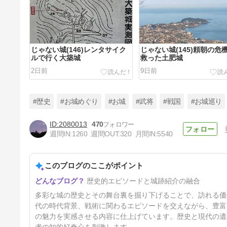
じゃない城(146)レンタサイク
じゃない城(145)頼朝の危
ルで行く大築城
救った土肥城
2日前
9日前
#歴史
#お城めぐり
#お城
#武将
#戦国
#お城巡り
2080013
470
週間IN:
1260
週間OUT:
320
月間IN:
5540
じゃない城(142)今も現役の武
家の館 彦部屋敷
このブログのここがポイント
30日前
歴史的エピソードと城跡紹介の融合
多彩な城の歴史とその舞台裏を掘り下げることで、訪れる価
代の時代背景、戦術に関わるエピソードを交えながら、豊富
の魅力を実感させる内容に仕上げています。歴史と現代の遺