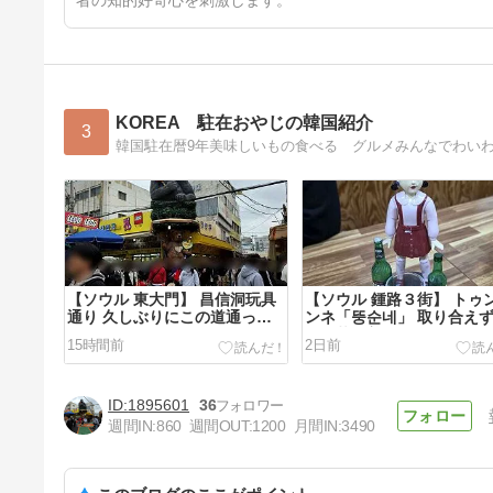
者の知的好奇心を刺激します。
KOREA 駐在おやじの韓国紹介
3
【ソウル 東大門】 昌信洞玩具
【ソウル 鍾路３街】 トゥ
通り 久しぶりにこの道通って
ンネ「뚱순네」 取り合え
みました
こで落ち着きます
15時間前
2日前
1895601
36
週間IN:
860
週間OUT:
1200
月間IN:
3490