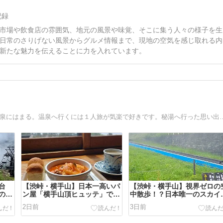
記録
市場や飲食店の雰囲気、地元の風景や味覚、そこに集う人々の様子を生
日常のさりげない風景からグルメ情報まで、現地の空気を感じ取れる内
新たな魅力を伝えることに力を入れています。
はじめまして。muensekiと申します。２０２５年、突如温泉にはまる。温泉へ行くには１人旅
台
【渋峠・横手山】日本一高いパ
​【渋峠・横手山】視界ゼロの
の景
ン屋「横手山頂ヒュッテ」で絶
中散歩！？日本唯一のスカイ
と雲
品ボルシチランチ！標高
ーターと日本一高いリフトで
2日前
3日前
泉ひ
2,307mの雲上レストラン｜万
の山頂へ｜万座温泉ひとり旅
座温泉ひとり旅㉞