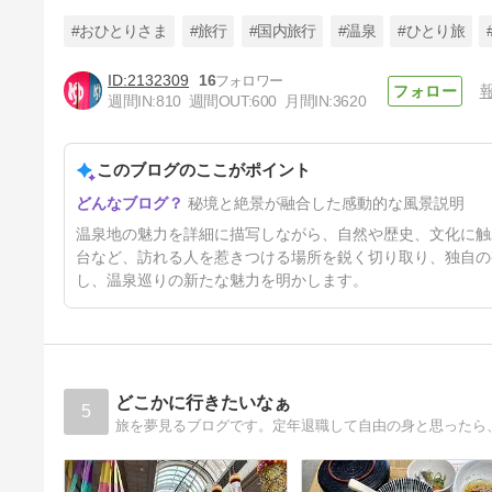
#おひとりさま
#旅行
#国内旅行
#温泉
#ひとり旅
2132309
16
週間IN:
810
週間OUT:
600
月間IN:
3620
​【渋峠・横手山】濃霧と雨の葛
藤！日本唯一「スカイレータ
ー」で標高2,307mの山頂パン
このブログのここがポイント
4日前
屋さんへ！？｜万座温泉ひとり
旅㉜
秘境と絶景が融合した感動的な風景説明
温泉地の魅力を詳細に描写しながら、自然や歴史、文化に触
台など、訪れる人を惹きつける場所を鋭く切り取り、独自の
し、温泉巡りの新たな魅力を明かします。
どこかに行きたいなぁ
5
旅を夢見るブログです。定年退職して自由の身と思ったら