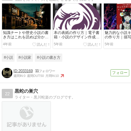
知識チートや歴史小説の書
本の表紙の作り方｜電子書
魅力的な小説
き方はこれを読めば分か
籍・小説のデザイン作成な
の作り方｜描
る！ 【信長と征く 転生商
らfotor！
る創作法
4年前
5年前
5年前
人の天下取り】がおすす
め！
#小説
#小説家
#小説の書き方
2033169
11
週間IN:
0
週間OUT:
50
月間IN:
10
黒蛇の巣穴
22
ライター・黒川蛇楽のブログです。