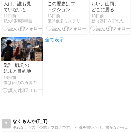
人は、誰も見
この歴史はフ
おい、山雨。
ていないと思
ィクションで
どこに居るん
った瞬間に、
す。講評！
だ。
11日前
16日前
18日前
私の昭和奏鳴曲−Sonata （あんじぇりか文庫）
鬼熊俊多ミステリ研究所
新（朝日を忘れた小説家）山雨乃兎のブログ
本当の姿が出
る
全て表示
5話｜戦闘の
結末と目的地
18日前
僕は伝説の勇者の御一行
なくもんか(T_T)
7
夕凪なくもの「公式」ブログです。 小説を書いたり、書かなかったり。 そんな毎日と、自著についてのお知らせを主にします。たまにおススメの本を紹介したりします。