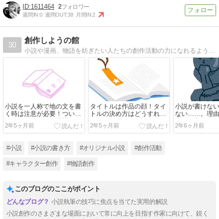
1611464
2
週間IN:
0
週間OUT:
38
月間IN:
2
創作しようの館
30
小説や漫画、物語を紡ぎたい人たちの創作活動の力になれるように色々有益な情報を発信するブログです。
小説を一人称で地の文を書
タイトルは作品の顔！タイ
小説が書けな
く時は注意が必要！ついや
トルの決め方はどうすれば
ない……。理
ってしまいがちな描写
いい？
ゃんと考えて
2年5ヶ月前
2年5ヶ月前
2年6ヶ月前
#小説
#小説の書き方
#オリジナル小説
#創作活動
#キャラクター創作
#物語創作
このブログのここがポイント
小説執筆の技巧に焦点を当てた実用的解説
小説創作のさまざまな場面において常に向上を目指す作家に向けて、鋭く