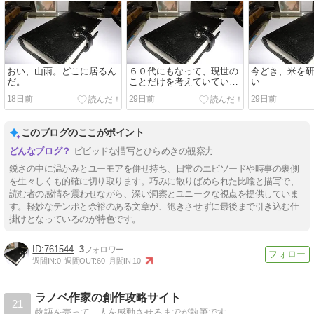
おい、山雨。どこに居るん
６０代にもなって、現世の
今どき、米を
だ。
ことだけを考えていていい
い
のか。
18日前
29日前
29日前
このブログのここがポイント
ビビッドな描写とひらめきの観察力
鋭さの中に温かみとユーモアを併せ持ち、日常のエピソードや時事の裏側
を生々しくも的確に切り取ります。巧みに散りばめられた比喩と描写で、
読む者の感情を震わせながら、深い洞察とユニークな視点を提供していま
す。軽妙なテンポと余裕のある文章が、飽きさせずに最後まで引き込む仕
掛けとなっているのが特色です。
761544
3
週間IN:
0
週間OUT:
60
月間IN:
10
ラノベ作家の創作攻略サイト
21
物語を売って、人を感動させるまでが執筆です