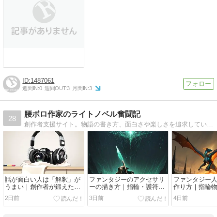
1487061
週間IN:
0
週間OUT:
3
月間IN:
3
腰ボロ作家のライトノベル奮闘記
28
創作者支援サイト。物語の書き方、面白さや楽しさを追求しています。
話が面白い人は「解釈」が
ファンタジーのアクセサリ
ファンタジー
うまい｜創作者が鍛えたい
ーの描き方｜指輪・護符・
作り方｜指輪
5つの読み方
宝玉が物語を動かす「装身
FF14・スタ
2日前
3日前
4日前
具」の設計術
の種族設計論