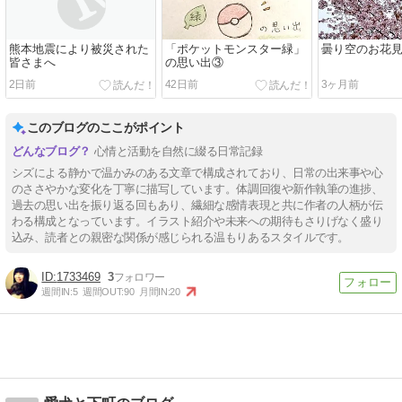
熊本地震により被災された
「ポケットモンスター緑」
曇り空のお花
皆さまへ
の思い出③
2日前
42日前
3ヶ月前
このブログのここがポイント
心情と活動を自然に綴る日常記録
シズによる静かで温かみのある文章で構成されており、日常の出来事や心
のささやかな変化を丁寧に描写しています。体調回復や新作執筆の進捗、
過去の思い出を振り返る回もあり、繊細な感情表現と共に作者の人柄が伝
わる構成となっています。イラスト紹介や未来への期待もさりげなく盛り
込み、読者との親密な関係が感じられる温もりあるスタイルです。
1733469
3
週間IN:
5
週間OUT:
90
月間IN:
20