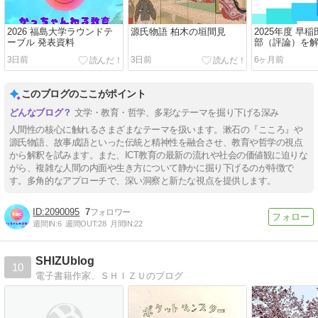
2026 福島大学ラウンドテ
源氏物語 柏木の垣間見
2025年度 早
ーブル 発表資料
部（評論）を
AI（Assist Int
3日前
3日前
6ヶ月前
解法
このブログのここがポイント
文学・教育・哲学、多彩なテーマを掘り下げる深み
人間性の核心に触れるさまざまなテーマを扱います。漱石の『こころ』や
源氏物語、故事成語といった伝統と精神性を融合させ、教育や哲学の視点
から解釈を試みます。また、ICT教育の最新の流れや社会の価値観に迫りな
がら、複雑な人間の内面や生き方について静かに掘り下げるのが特徴で
す。多角的なアプローチで、深い洞察と新たな視点を提供します。
2090095
7
週間IN:
6
週間OUT:
28
月間IN:
22
SHIZUblog
10
電子書籍作家、ＳＨＩＺＵのブログ