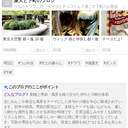
愛犬と下町のブログ
11
うちのチワワ二匹 ダイゴとチョコたんで過ごす下町のお散歩 体型維持に脳トレダンス
東京大空襲 都々逸 10 嘘
ウィッグ 病と仲良し都々逸
チーズだよ!
29時間前
2日前
2日前
#日記
#つぶやき
#犬との暮らし
#チワワ
#保護犬
#ダンス
#下町
このブログのここがポイント
動物と季節・風景を織り交ぜた俳句と川柳が多彩
主にわんこや身近な風景をテーマにした俳句や川柳を中心に構成されてい
ます。戦争や病気、季節の変化など、多様なテーマを扱いながらも、優し
く静かな感性を感じさせる表現が特徴です。文章は親しみやすくも詩的な
リズムを持ち、日々の暮らしや一瞬の心情に寄り添う内容となっていま
す。写真や季語を巧みに取り入れ、視覚と感情を結びつける工夫も見られ
ます。