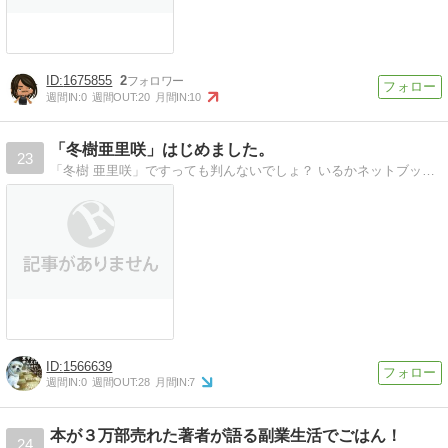
1675855
2
週間IN:
0
週間OUT:
20
月間IN:
10
「冬樹亜里咲」はじめました。
23
「冬樹 亜里咲」ですっても判んないでしょ？ いるかネットブックスさんで書いてるよ。作品は ブログ→カテゴリー(右側)→冬樹作品 から。
1566639
週間IN:
0
週間OUT:
28
月間IN:
7
本が３万部売れた著者が語る副業生活でごはん！
24