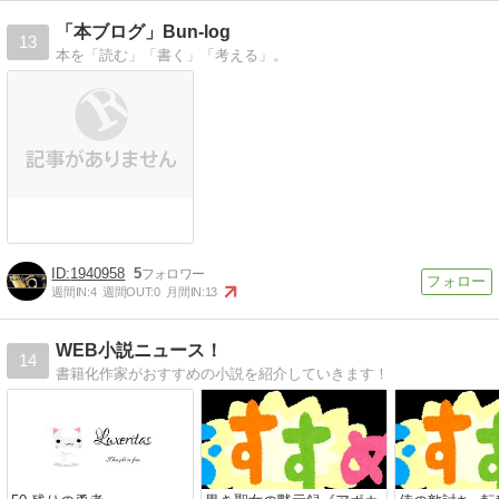
「本ブログ」Bun-log
13
本を「読む」「書く」「考える」。
1940958
5
週間IN:
4
週間OUT:
0
月間IN:
13
WEB小説ニュース！
14
書籍化作家がおすすめの小説を紹介していきます！