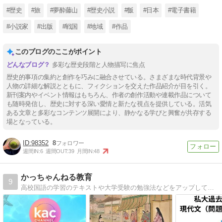
#歴史
#旅
#夢酔藤山
#歴史小説
#飯
#日本
#電子書籍
#小説家
#出版
#戦国
#地域
#作品
このブログのここがポイント
多彩な歴史段階と人物描写に焦点
歴史的事項の集約と創作を巧みに融合させている。さまざまな時代背景や
人物の詳細な解説とともに、フィクションを交えた作品紹介が目を引く。
新刊案内やイベント情報はもちろん、作者の創作活動や連載作品について
も随時発信し、歴史に対する深い愛情と新たな視点を提供している。活気
ある文章と多彩なコンテンツ展開により、静かなる学びと興奮が共存する
場となっている。
98352
8
週間IN:
6
週間OUT:
39
月間IN:
48
かっちゃんねる教育
9
高校国語の学習のテキストや大学受験の勉強法などをアップしています。テスト解説動画などの紹介もしており、日本中の高校生が参考にしてくれています。自筆の小説の紹介や電子書籍の案内もしています。