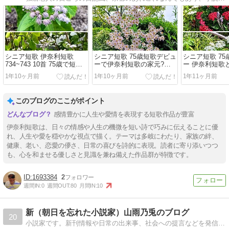
シニア短歌 伊奈利短歌
シニア短歌 75歳短歌デビュ
シニア短歌 7
734~743 10首 75歳で短歌
ーで伊奈利短歌の家元?
ー 伊奈利短歌
デビュー 短歌は高齢者の頭
724~733 10首
て発表 714~7
1年10ヶ月前
1年10ヶ月前
1年11ヶ月前
の体操
このブログのここがポイント
感情豊かに人生や愛情を表現する短歌作品が豊富
伊奈利短歌は、日々の情感や人生の機微を短い詩で巧みに伝えることに優
れ、人生や愛を穏やかな視点で描く。テーマは多岐にわたり、家族の絆、
健康、老い、恋愛の儚さ、日常の喜びを詩的に表現。読者に寄り添いつつ
も、心を和ませる優しさと見識を兼ね備えた作品群が特徴です。
1693384
2
週間IN:
0
週間OUT:
80
月間IN:
10
新（朝日を忘れた小説家）山雨乃兎のブログ
20
小説家です。新刊情報や日常の出来事、社会への提言などを発信しています。