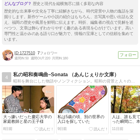
歴史と現代を縦横無尽に描く多彩な内容
歴史的な出来事や文化を丁寧に紐解きながら、時代背景や人物の逸話を深
掘りします。新作ゲームや小説の紹介はもちろん、古写真や思い出話も交
え、福岡の歴史や風景を鮮明に伝えます。時折、編集者の視点で見解を述
べつつ、文章は飾らずわかりやすく趣のある表現を心がけています。高い
専門性と温かみのある語り口が魅力で、情報の宝庫としての信頼を集めて
います。
1727510
7
週間IN:
50
週間OUT:
220
月間IN:
180
私の昭和奏鳴曲−Sonata （あんじぇりか文庫）
4
昭和を舞台にした物語やノンフィクション。昭和の背景と人々の営みを、小説や音楽で描いています。YouTubeやってます。
大っ嫌いだった慶応大学の
私は5歳の頃、別の世界の
人は、誰も見
家庭教師と星の王子様
入口を探していた
った瞬間に、
る
8日前
9日前
11日前