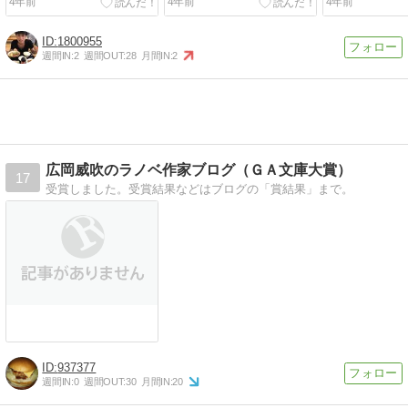
4年前
4年前
4年前
1800955
週間IN:
2
週間OUT:
28
月間IN:
2
広岡威吹のラノベ作家ブログ（ＧＡ文庫大賞）
17
受賞しました。受賞結果などはブログの「賞結果」まで。
937377
週間IN:
0
週間OUT:
30
月間IN:
20