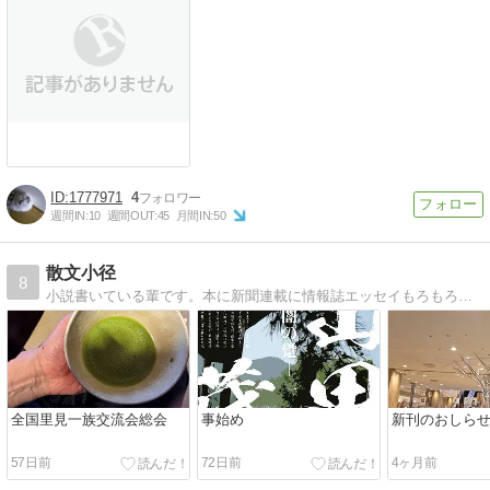
1777971
4
週間IN:
10
週間OUT:
45
月間IN:
50
散文小径
8
小説書いている輩です。本に新聞連載に情報誌エッセイもろもろ、汗かきながら感謝です。
全国里見一族交流会総会
事始め
新刊のおしら
57日前
72日前
4ヶ月前