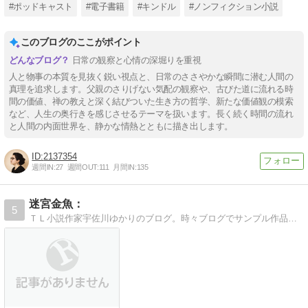
#ポッドキャスト
#電子書籍
#キンドル
#ノンフィクション小説
このブログのここがポイント
日常の観察と心情の深堀りを重視
人と物事の本質を見抜く鋭い視点と、日常のささやかな瞬間に潜む人間の
真理を追求します。父親のさりげない気配の観察や、古びた道に流れる時
間の価値、禅の教えと深く結びついた生き方の哲学、新たな価値観の模索
など、人生の奥行きを感じさせるテーマを扱います。長く続く時間の流れ
と人間の内面世界を、静かな情熱とともに描き出します。
2137354
週間IN:
27
週間OUT:
111
月間IN:
135
迷宮金魚：
5
ＴＬ小説作家宇佐川ゆかりのブログ。時々ブログでサンプル作品（R18）公開中。