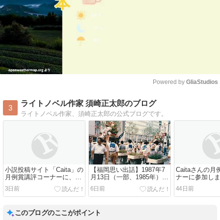
Powered by 
GliaStudios
Mute
ライトノベル作家 須崎正太郎のブログ
3
ライトノベル作家、須崎正太郎の公式ブログです。
小説投稿サイト「Caita」の
【福岡思い出話】1987年7
Caitaさんの
月例賞講評コーナーに、今
月13日（一部、1985年）の
ナーに参加し
回も参加させていただきま
博多祇園山笠と大博通り、
3日前
6日前
44日前
した
と2026年現在の写真
このブログのここがポイント