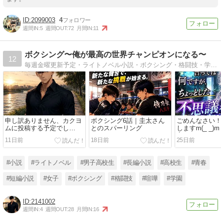
2099003
4
週間IN:
5
週間OUT:
72
月間IN:
11
ボクシング〜俺が最高の世界チャンピオンになる〜
12
毎週金曜更新予定・ライトノベル小説・ボクシング・格闘技・学園・恋愛
申し訳ありません、カクヨ
ボクシング6話｜圭太さん
ごめんなさい
ムに投稿する予定でし
とのスパーリング
しますm(_ _
て・・・！！(・ω・)ノ
言っては何で
11日前
18日前
25日前
とした不思議
話しします！
#小説
#ライトノベル
#男子高校生
#長編小説
#高校生
#青春
#短編小説
#女子
#ボクシング
#格闘技
#喧嘩
#学園
2141002
週間IN:
4
週間OUT:
28
月間IN:
16