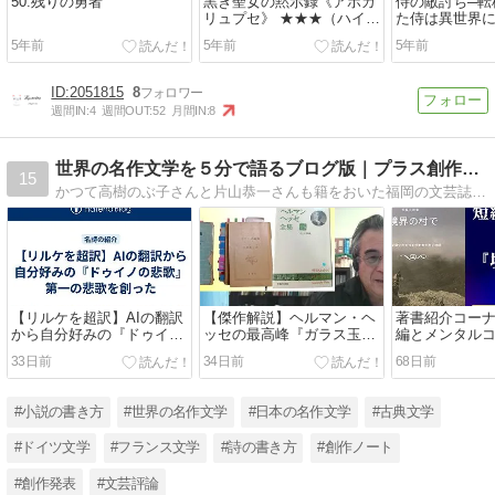
50.残りの勇者
黒き聖女の黙示録《アポカ
侍の敵討ち─転
リュプセ》 ★★★（ハイフ
た侍は異世界
ァンタジー/小説家になろ
る─★★★（ハ
5年前
5年前
5年前
う）
ジー/異世界転
なろう)
2051815
8
週間IN:
4
週間OUT:
52
月間IN:
8
世界の名作文学を５分で語るブログ版｜プラス創作記録
15
かつて高樹のぶ子さんと片山恭一さんも籍をおいた福岡の文芸誌「らむぷ」で10年小説修行をしました。 小説と詩の創作の方法論を独断と偏見で語りつくし 創作の記録と世界と日本の名作を味わうブログです。
【リルケを超訳】AIの翻訳
【傑作解説】ヘルマン・ヘ
著書紹介コーナ
から自分好みの『ドゥイノ
ッセの最高峰『ガラス玉演
編とメンタル
の悲歌』第一の悲歌を創っ
戯』を読み解く｜文化の統
33日前
34日前
68日前
た
合という究極の演戯がここ
に！
#小説の書き方
#世界の名作文学
#日本の名作文学
#古典文学
#ドイツ文学
#フランス文学
#詩の書き方
#創作ノート
#創作発表
#文芸評論