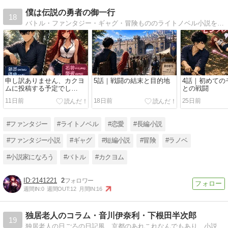
僕は伝説の勇者の御一行
18
バトル・ファンタジー・ギャグ・冒険もののライトノベル小説をアップしています！
申し訳ありません、カクヨ
5話｜戦闘の結末と目的地
4話｜初めての
ムに投稿する予定でし
との戦闘
て・・・！！(・ω・)ノ
11日前
18日前
25日前
#ファンタジー
#ライトノベル
#恋愛
#長編小説
#ファンタジー小説
#ギャグ
#短編小説
#冒険
#ラノベ
#小説家になろう
#バトル
#カクヨム
2141221
2
週間IN:
0
週間OUT:
12
月間IN:
16
独居老人のコラム・音川伊奈利・下根田半次郎
19
独居老人の日ごろの日記風、京都のあれこれなんでもあり、小説が本命になる。