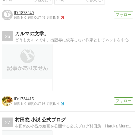
1878249
週間IN:
0
週間OUT:
45
月間IN:
5
カルマの文学。
26
どうもカルマです。出版界に依存しない作家としてネットを中心に文学活動を展開しています。文学に関わっているのなら、チェックしておいてください。
1734415
週間IN:
0
週間OUT:
16
月間IN:
4
村田悠 小説 公式ブログ
27
村田悠の小説や絵画を公開する公式ブログ村田悠（Haruka Murata）の小説、絵画などを余すところなく公開。