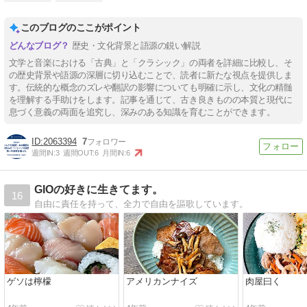
このブログのここがポイント
歴史・文化背景と語源の鋭い解説
文学と音楽における「古典」と「クラシック」の両者を詳細に比較し、そ
の歴史背景や語源の深層に切り込むことで、読者に新たな視点を提供しま
す。伝統的な概念のズレや翻訳の影響についても明確に示し、文化の精髄
を理解する手助けをします。記事を通じて、古き良きものの本質と現代に
息づく意義の両面を追究し、深みのある知識を育むことができます。
2063394
7
週間IN:
3
週間OUT:
6
月間IN:
6
GIOの好きに生きてます。
16
自由に責任を持って、全力で自由を謳歌しています。
ゲソは檸檬
アメリカンナイズ
肉屋曰く