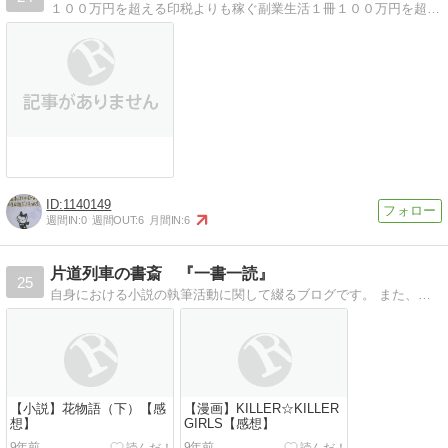
１００万円を超える印税よりも稼ぐ副業生活１冊１００万円を超える印税よりも稼ぐ副業生活のリアルを体験しませんか？
1140149
週間IN:
0
週間OUT:
6
月間IN:
6
片道列車の書斎 『一書一読』
25
自身における小説の執筆活動に関して綴るブログです。 また、時に創作物全般への感想なども述べていきます。 要は、創作に関するものはなんでもありの日記です。
【小説】花物語（下）【感
【漫画】KILLER☆KILLER
想】
GIRLS【感想】
9年前
9年前