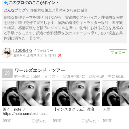
このブログのここがポイント
多角的な視点と具体例を巧みに融合
多様な創作テーマを掘り下げながら、実践的なアドバイスと理論的な考察
を絶妙に織り交ぜて展開します。物語の構造やキャラクター設計、世界観
の構築、感情表現など幅広いジャンルを扱い、創作における核心を見極め
る手助けをします。読者の創作活動を次のステージへ導く、鋭い視点と具
体例に満ちた一冊です。
2045472
4
週間IN:
0
週間OUT:
56
月間IN:
2
ワールズエンド・ツアー
29
唯一無二！油彩、イラスト、写真を挿絵に、詩や小説（主に短編読切）を連日更新中です。
近々、note ▷
【インスタグラム】流浪
人間
https://note.com/birdmanbilly
にて、創作...
5年前
5年前
5年前