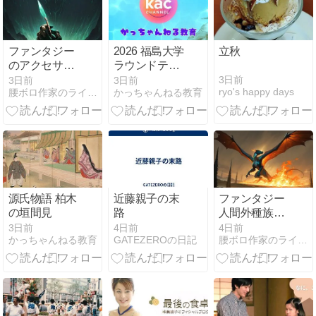
ファンタジー
2026 福島大学
立秋
のアクセサリ
ラウンドテー
ーの描き方｜
ブル 発表資料
3日前
3日前
3日前
ryo's happy days
腰ボロ作家のライトノベル奮闘記
かっちゃんねる教育
指輪・護符・
宝玉が物語を
動かす「装身
具」の設計術
源氏物語 柏木
近藤親子の末
ファンタジー
の垣間見
路
人間外種族の
作り方｜指輪
3日前
4日前
4日前
かっちゃんねる教育
GATEZEROの日記
腰ボロ作家のライトノベル奮闘記
物語から
FF14・スター
ウォーズまで
の種族設計論