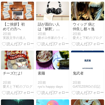
【ご挨拶】初
話が面白い人
ウィッグ 病と
めての方へ
は「解釈」が
仲良し都々逸
うまい｜創作
2日前
2日前
2日前
実践文学の達人
腰ボロ作家のライトノベル奮闘記
愛犬と下町のブログ
者が鍛えたい
5つの読み方
チーズだよ!
素麺
鬼武者
2日前
2日前
2日前
愛犬と下町のブログ
ryo's happy days
GATEZEROの日記