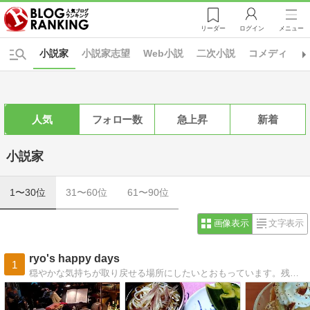
リーダー
ログイン
メニュー
小説家
小説家志望
Web小説
二次小説
コメディ
人気
フォロー数
急上昇
新着
小説家
1〜30位
31〜60位
61〜90位
画像表示
文字表示
ryo's happy days
1
穏やかな気持ちが取り戻せる場所にしたいとおもっています。残り少なくなった余生を大切に過ごしたいと思う日々、そんな思いを丁寧に綴りたい。