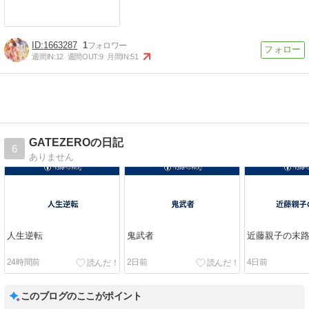
1663287
1
週間IN:
12
週間OUT:
9
月間IN:
51
GATEZEROの日記
6
ありません
人生逆転
鬼武者
近藤親子の末
24時間前
2日前
4日前
このブログのここがポイント