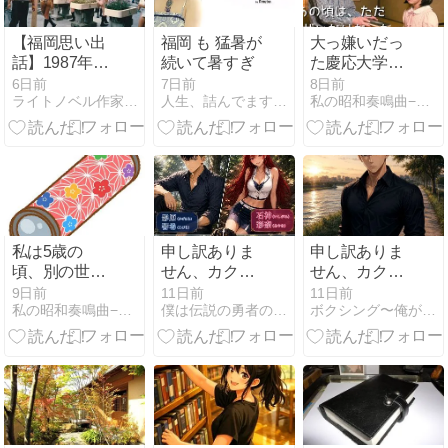
【福岡思い出
福岡 も 猛暑が
大っ嫌いだっ
話】1987年7
続いて暑すぎ
た慶応大学の
月13日（一
家庭教師と星
6日前
7日前
8日前
ライトノベル作家 須崎正太郎のブログ
人生、詰んでます。〜林葉直子の波乱万丈diary
私の昭和奏鳴曲−Sonata （あんじぇりか文庫）
部、1985年）
の王子様
の博多祇園山
笠と大博通
り、と2026年
現在の写真
私は5歳の
申し訳ありま
申し訳ありま
頃、別の世界
せん、カクヨ
せん、カクヨ
の入口を探し
ムに投稿する
ムに投稿する
9日前
11日前
11日前
私の昭和奏鳴曲−Sonata （あんじぇりか文庫）
僕は伝説の勇者の御一行
ボクシング〜俺が最高の世界チャンピオンになる〜
ていた
予定でし
予定でし
て・・・！！
て・・・！！
(・ω・)ノ
(・ω・)ノ