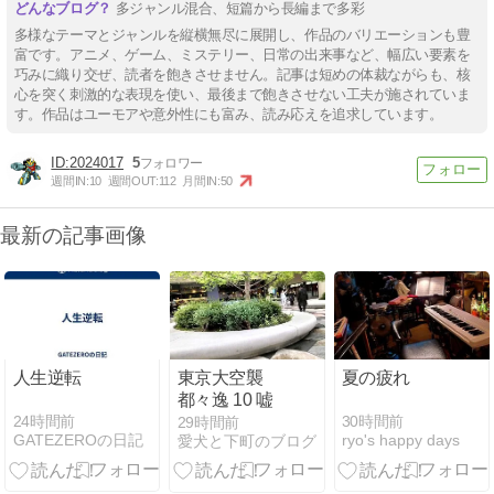
多ジャンル混合、短篇から長編まで多彩
多様なテーマとジャンルを縦横無尽に展開し、作品のバリエーションも豊
富です。アニメ、ゲーム、ミステリー、日常の出来事など、幅広い要素を
巧みに織り交ぜ、読者を飽きさせません。記事は短めの体裁ながらも、核
心を突く刺激的な表現を使い、最後まで飽きさせない工夫が施されていま
す。作品はユーモアや意外性にも富み、読み応えを追求しています。
2024017
5
週間IN:
10
週間OUT:
112
月間IN:
50
最新の記事画像
人生逆転
東京大空襲
夏の疲れ
都々逸 10 嘘
24時間前
30時間前
29時間前
GATEZEROの日記
ryo's happy days
愛犬と下町のブログ