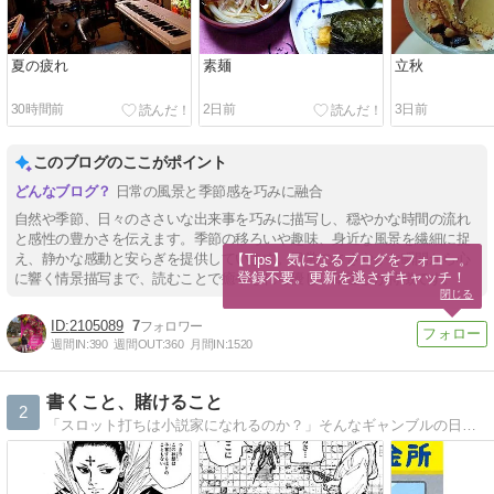
夏の疲れ
素麺
立秋
30時間前
2日前
3日前
このブログのここがポイント
日常の風景と季節感を巧みに融合
自然や季節、日々のささいな出来事を巧みに描写し、穏やかな時間の流れ
と感性の豊かさを伝えます。季節の移ろいや趣味、身近な風景を繊細に捉
え、静かな感動と安らぎを提供しています。日常のささやかな瞬間から心
【Tips】気になるブログをフォロー。

登録不要。更新を逃さずキャッチ！
に響く情景描写まで、読むことで癒やされる優しい筆運びが特徴です。
閉じる
2105089
7
週間IN:
390
週間OUT:
360
月間IN:
1520
書くこと、賭けること
2
「スロット打ちは小説家になれるのか？」そんなギャンブルの日々を更新中。