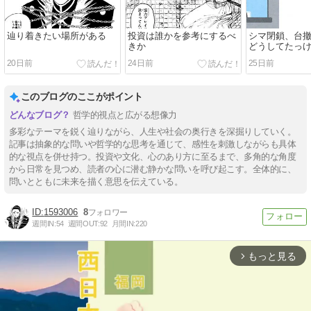
辿り着きたい場所がある
投資は誰かを参考にするべ
シマ閉鎖、台
きか
どうしてたっ
20日前
24日前
25日前
このブログのここがポイント
哲学的視点と広がる想像力
多彩なテーマを鋭く辿りながら、人生や社会の奥行きを深掘りしていく。
記事は抽象的な問いや哲学的な思考を通じて、感性を刺激しながらも具体
的な視点を併せ持つ。投資や文化、心のあり方に至るまで、多角的な角度
から日常を見つめ、読者の心に潜む静かな問いを呼び起こす。全体的に、
問いとともに未来を描く意思を伝えている。
1593006
8
週間IN:
54
週間OUT:
92
月間IN:
220
もっと見る
arrow_forward_ios