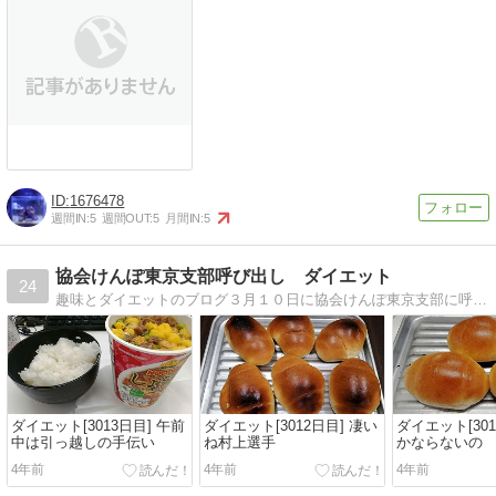
1676478
週間IN:
5
週間OUT:
5
月間IN:
5
協会けんぽ東京支部呼び出し ダイエット
24
趣味とダイエットのブログ３月１０日に協会けんぽ東京支部に呼び出されメタボからダイエットに励む
ダイエット[3013日目] 午前
ダイエット[3012日目] 凄い
ダイエット[301
中は引っ越しの手伝い
ね村上選手
かならないの
4年前
4年前
4年前