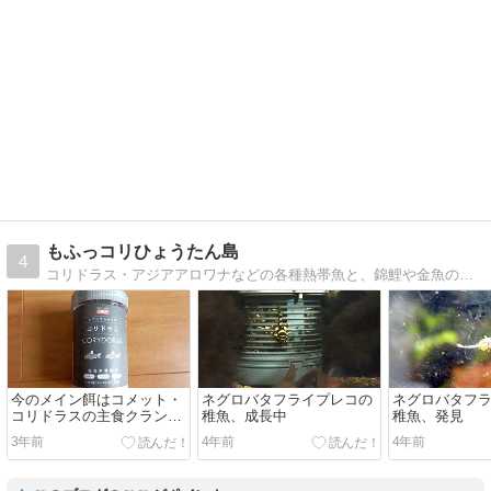
もふっコリひょうたん島
4
コリドラス・アジアアロワナなどの各種熱帯魚と、錦鯉や金魚の飼育ブログ。
今のメイン餌はコメット・
ネグロバタフライプレコの
ネグロバタフ
コリドラスの主食クランブ
稚魚、成長中
稚魚、発見
ルタイプ
3年前
4年前
4年前