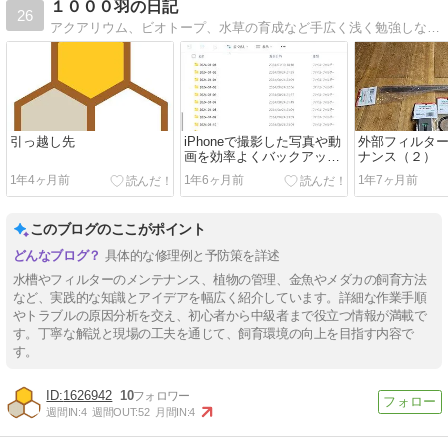
１０００羽の日記
26
アクアリウム、ビオトープ、水草の育成など手広く浅く勉強しながらやってます。
引っ越し先
iPhoneで撮影した写真や動
外部フィルタ
画を効率よくバックアップ
ナンス（２）
する方法について考えてみ
1年4ヶ月前
1年6ヶ月前
1年7ヶ月前
る
このブログのここがポイント
具体的な修理例と予防策を詳述
水槽やフィルターのメンテナンス、植物の管理、金魚やメダカの飼育方法
など、実践的な知識とアイデアを幅広く紹介しています。詳細な作業手順
やトラブルの原因分析を交え、初心者から中級者まで役立つ情報が満載で
す。丁寧な解説と現場の工夫を通じて、飼育環境の向上を目指す内容で
す。
1626942
10
週間IN:
4
週間OUT:
52
月間IN:
4