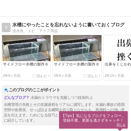
水槽にやったことを忘れないように書いておくブログ
9
淡水魚、エビ、アクア用品
サイドフロー水槽の製作６
サイドフロー水槽の製作６
出鼻をくじか
2年9ヶ月前
2年9ヶ月前
2年10ヶ月前
このブログのここがポイント
水漏れトラウマを克服しつつ技術向上
水槽管理の失敗とその克服過程をリアルに描写します。水漏れ事故の原因
究明や改善策、せっぱ詰まる瞬間を切り取りながらも、再挑戦への強い意
志を伝えます。ためになる技巧とともに、油断できない水槽の現実を丁寧
【Tips】気になるブログをフォロー。

登録不要。更新を逃さずキャッチ！
に紹介しています。
閉じる