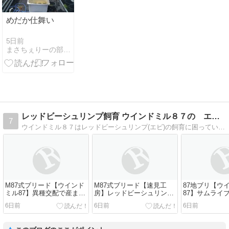
めだか仕舞い
5日前
まさちぇりーの部屋・鉱物採集とか！日記
レッドビーシュリンプ飼育 ウインドミル８７の エビブログ …
7
ウインドミル８７はレッドビーシュリンプ(エビ)の飼育に困っているお客様をブリーダーに変えてしまう熱帯魚屋です。そのお客様達がブリードしたエビをヤフオク！へ出品…
M87式ブリード【ウインド
M87式ブリード【速見工
87地ブリ【ウ
ミル87】異種交配で産まれ
房】レッドビーシュリンプ
87】サムライ
たビーシュリンプ 20匹(レ
20匹 モスラを出品中です‼
ンプ 10匹 ク
6日前
6日前
6日前
ッドビーxサムライブルー)
出品中です‼
を出品中です‼