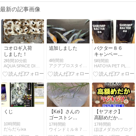
最新の記事画像
コオロギ入荷
追加しました
バクター８６
しました！
キャンペーン
実施
4時間前
2時間10分前
5時間前
アクアプロスタイル ビリーバー
AQUA SPACE DIARY
HATOYA PET PLUS：ビーシュリンプブログ
くじ
【Kei】さんの
【ヤフオク】
ゴーストシャ
高額めだかラ
ドーシュリン
ンキング
10時間前
17時間前
17時間前
だらだらixa
ウインドミル８７のレッドビーシュリンプ飼育ブログエビ繁殖
ほぼメダカのブログ
プが入荷しま
（2026年7月
した 2026.8.3
編）