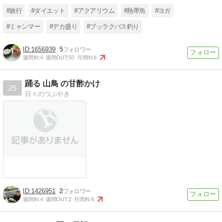
#旅行
#ダイエット
#アクアリウム
#熱帯魚
#ヨガ
#ミャンマー
#デカ盛り
#ブッラクバス釣り
1656939
5
週間IN:
4
週間OUT:
50
月間IN:
8
踊る 山鳥 の甘酢かけ
25
日々のつぶやき
1426951
2
週間IN:
4
週間OUT:
2
月間IN:
6