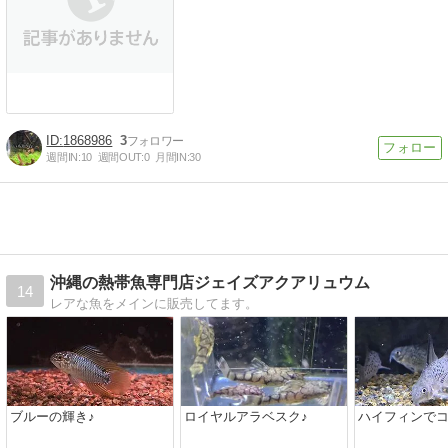
1868986
3
週間IN:
10
週間OUT:
0
月間IN:
30
沖縄の熱帯魚専門店ジェイズアクアリュウム
14
レアな魚をメインに販売してます。
ブルーの輝き♪
ロイヤルアラベスク♪
ハイフィンでコ