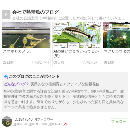
会社で熱帯魚のブログ
6
会社の会議室等で半強制的に設置した水槽に関して書いていきます。ラミレジィ・コリドラス等、小型魚メインになります。
スマホとカメラ。
AIの使い方まちがってるか
マクリカウダ
(笑)
22日前
69日前
81日前
このブログのここがポイント
実用的な水槽飼育とアクティブな情報発信
魚や水槽飼育に関する詳細な記録と近況が特徴です。釣りや基板工作、健
康管理まで多方面の話題を鋭く掘り下げ、実践的な情報とともに読者の興
味を惹きつけます。身近でありながらも、少しひねった切り口と具体的な
データの共有で飽きさせません。
1947548
4
週間IN:
20
週間OUT:
160
月間IN:
40