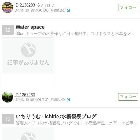
2138283
6
週間IN:
10
週間OUT:
60
月間IN:
51
Water space
12
30cmキューブの水景作りに日々奮闘中。コリドラスと水草をメインにやってます。現在ハニグラの稚魚も育ててます。
1267263
週間IN:
10
週間OUT:
30
月間IN:
40
いちりうむ - Ichiriの水槽観察ブログ
13
管理人イチリの水槽観察ブログです。小型熱帯魚、水草、エビ専用水槽などを日々観察しています。是非御覧ください！