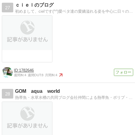
ｃｉｅｌのブログ
27
初めまして、cielです(^^)愛ベタ達の愛嬌溢れる姿を中心に日々の事を載せていきたいと思います。お魚ちゃん大好き！という方は、是非見ていって下さい！
1782646
週間IN:
4
週間OUT:
8
月間IN:
4
GOM aqua world
28
熱帯魚・水草水槽の共同ブログ会社仲間による熱帯魚・ポリプ・メダカ・金魚・水草水槽のブログ