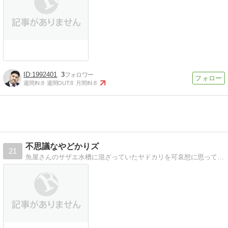
1992401
3
週間IN:
8
週間OUT:
8
月間IN:
8
不思議なやどかりズ
21
魚屋さんのサザエ水槽に混ざっていたヤドカリを可哀想に思って持ち帰ったら、とんでもない奴らだった。