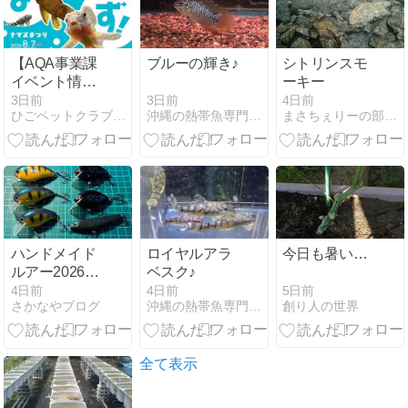
【AQA事業課
ブルーの輝き♪
シトリンスモ
イベント情
ーキー
報】ナマズ祭
3日前
3日前
4日前
沖縄の熱帯魚専門店ジェイズアクアリュウム
ひごペットクラブ アクア館
まさちぇりーの部屋・鉱物採集とか！日記
り開催のお知
らせ
ハンドメイド
ロイヤルアラ
今日も暑い…
ルアー2026
ベスク♪
年。第10陣！
5日前
4日前
4日前
創り人の世界
さかなやブログ
沖縄の熱帯魚専門店ジェイズアクアリュウム
（No.273〜
278）
全て表示