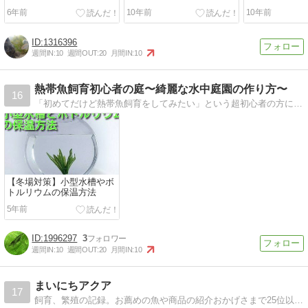
ち上げ】
た！
6年前
10年前
10年前
1316396
週間IN:
10
週間OUT:
20
月間IN:
10
熱帯魚飼育初心者の庭〜綺麗な水中庭園の作り方〜
16
「初めてだけど熱帯魚飼育をしてみたい」という超初心者の方に向けた記事を中心に、熱帯魚や水草の育成方法、飼育グッズのレビューなどアクアリウムの記事を書いています。
【冬場対策】小型水槽やボ
トルリウムの保温方法
5年前
1996297
3
週間IN:
10
週間OUT:
20
月間IN:
10
まいにちアクア
17
飼育、繁殖の記録。お薦めの魚や商品の紹介おかげさまで25位以内に入りました。ありがとうございます^^