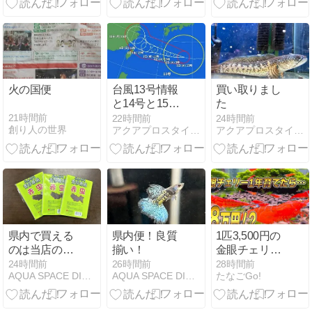
火の国便
台風13号情報
買い取りまし
と14号と15号
た
発生！
21時間前
22時間前
24時間前
創り人の世界
アクアプロスタイル ビリーバー
アクアプロスタイル ビリーバー
県内で買える
県内便！良質
1匹3,500円の
のは当店の
揃い！
金眼チェリー
み！？
2匹が1年後に
24時間前
26時間前
28時間前
AQUA SPACE DIARY
AQUA SPACE DIARY
たなごGo!
〇万円相当に
なった結果…