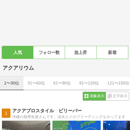
人気
フォロー数
急上昇
新着
アクアリウム
1〜30位
31〜60位
61〜90位
91〜120位
121〜150位
画像表示
文字表示
アクアプロスタイル ビリーバー
1
沖縄の熱帯魚屋さんです。淡水エイのブリーディングもやってます