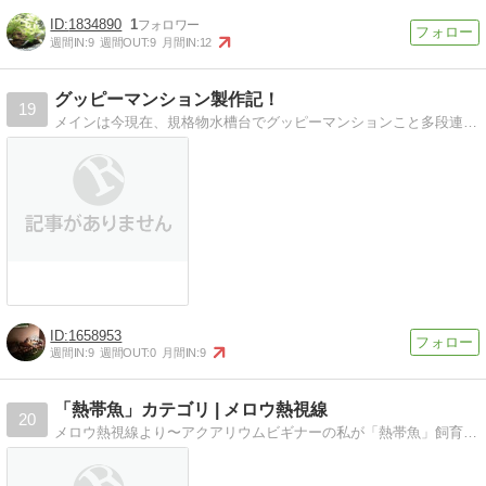
1834890
1
週間IN:
9
週間OUT:
9
月間IN:
12
グッピーマンション製作記！
19
メインは今現在、規格物水槽台でグッピーマンションこと多段連結オーバーフロー水槽を今後同じように作る方が居たら参考になるように記録として残しておこうという目的です
1658953
週間IN:
9
週間OUT:
0
月間IN:
9
「熱帯魚」カテゴリ | メロウ熱視線
20
メロウ熱視線より〜アクアリウムビギナーの私が「熱帯魚」飼育を始めました。