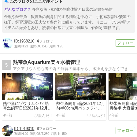
このブログのここがポイント
多彩な魚・動物の飼育体験と日常の記録を発信
金魚や熱帯魚、観賞魚の飼育に関する情報を中心に、手術成功談や繁殖の
様子、飼育環境の工夫など多角的に紹介しています。リニューアルや新ア
イテムの紹介もあり、読者の日常に役立つ興味深い内容が満載です。
1968216
4
週間IN:
21
週間OUT:
45
月間IN:
93
熱帯魚Aquarium楽々水槽管理
5
アクアリウム初心者の為の飼育の基本から、水換えを少なくできる通性嫌気ろ過(脱窒ろ過)まで楽な飼育を目指しています。
熱帯魚にゾウリムシ !? 熱
熱帯魚飼育日記2021年12月
熱帯魚飼育日記 2
帯魚飼育日記2021年12月後
前半60cm用バックライト
月後半 大容量
半
導入
導入
4年前
4年前
4年前
1919010
8
週間IN:
20
週間OUT:
280
月間IN:
150