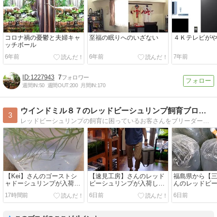
コロナ禍の憂鬱と夫婦キャ
至福の眠りへのいざない
４Ｋテレビが
ッチボール
6年前
6年前
7年前
1227943
7
週間IN:
50
週間OUT:
200
月間IN:
170
ウインドミル８７のレッドビーシュリンプ飼育ブログエビ繁殖
3
レッドビーシュリンプの飼育に困っているお客さんをブリーダーにする熱帯魚屋です。お客さん達がブリードしたエビの出品や、質問など、現場の情報をお伝えします。
【Kei】さんのゴーストシ
【速見工房】さんのレッド
福島県から【三
ャドーシュリンプが入荷し
ビーシュリンプが入荷しま
んのレッドビ
ました 2026.8.3
した 2027.7.29
が届きました 202
17時間前
6日前
6日前