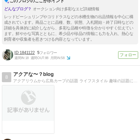
このブログのここがポイント
オークション向け多彩なエビ詳細情報
レッドビーシュリンプやコリドラスなどの水槽生物の出品情報を中心に構
成されています。商品ごとに品種、数、状態、入札開始・終了日時などの
詳細を具体的に紹介しながら、多彩な品種や特徴を分かりやすく伝えてい
ます。鮮やかな写真とともに、希少品や珍品の情報にも力を入れ、熱心な
飼育者や収集者を惹きつける内容となっています。
1841122
5
週間IN:
18
週間OUT:
88
月間IN:
58
アクアな〜？blog
8
アクアリウムから広島カープの話題 ライフスタイル 趣味の話題に、、、etcそんなブログです。