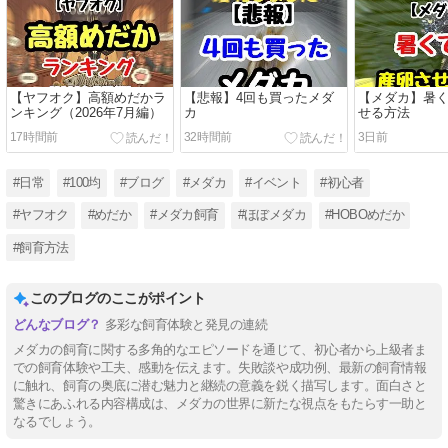
【ヤフオク】高額めだかラ
【悲報】4回も買ったメダ
【メダカ】暑
ンキング（2026年7月編）
カ
せる方法
17時間前
32時間前
3日前
#日常
#100均
#ブログ
#メダカ
#イベント
#初心者
#ヤフオク
#めだか
#メダカ飼育
#ほぼメダカ
#HOBOめだか
#飼育方法
このブログのここがポイント
多彩な飼育体験と発見の連続
メダカの飼育に関する多角的なエピソードを通じて、初心者から上級者ま
での飼育体験や工夫、感動を伝えます。失敗談や成功例、最新の飼育情報
に触れ、飼育の奥底に潜む魅力と継続の意義を鋭く描写します。面白さと
驚きにあふれる内容構成は、メダカの世界に新たな視点をもたらす一助と
なるでしょう。