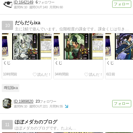
1642149
6
週間IN:
10
週間OUT:
140
月間IN:
60
だらだらixa
10
主に1鯖で遊んでいます。位階程度の課金です。課金くじは引きません。だらだらといままで続けてきました。くだらないこともだらだらと書いています。
くじ
くじ
くじ
10時間前
34時間前
6日前
#戦国ixa
1989820
23
週間IN:
10
週間OUT:
221
月間IN:
55
ほぼメダカのブログ
11
ほぼメダカのブログです。たぶん…