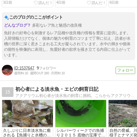
3日前
4日前
6日前
このブログのここがポイント
多彩なレア魚と魅惑の改良種
魚好きの好奇心を刺激するレア品種や改良種の情報を豊富に提供します。
入荷情報だけでなく、個体の魅力や飼育のコツまで丁寧に伝え、読者が水
槽の世界に深く惹きこまれる工夫が凝らされています。水中の輝きや個体
の個性を映像的に表現し、魚愛好者の欲求を掻き立てる内容に仕上がって
います。
1537647
9
週間IN:
10
週間OUT:
180
月間IN:
10
初心者による淡水魚・エビの飼育日記
15
アクアリウム初心者が淡水魚の飼育に挑戦。こらからアクアリウムを始める方の参考になるようブログを書いています。
久しぶりに日本淡水魚に癒
シルバーウィークでの魚捕
自然の脅威。
される【魚捕りと水槽の立
り２０１５ 底物の宝庫でし
様子とナマズ