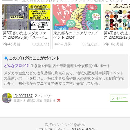
第5回さいたまメダカフェ
東京都内のアクアリウムイ
第4回さいたま
ス 2024/5/3(金)「スーパー
ベント 2024年
ス 2023/11/1
バリュー卸売パワーセンタ
ーバリュー卸
2年4ヶ月前
2年6ヶ月前
2年10ヶ月前
ー岩槻店」の駐車場にて開
ター岩槻店」
催!!
開催!!
このブログのここがポイント
生き物や飼育店の最新情報や小規模開催レポート
メダカや金魚などの改良品種に焦点をあて、地域の販売所や飼育イベント
の最新レポートを届ける。特に小さな店や個人の趣味を活かした飼育情報
が多く、初心者からマニアまで役立つ内容が充実している。
2007137
2
週間IN:
3
週間OUT:
6
月間IN:
6
次のランキングを表示