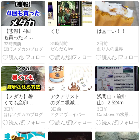
【悲報】4回
くじ
はぁーい！！
も買ったメダ
カ
34時間前
2日前
32時間前
だらだらixa
創り人の世界
ほぼメダカのブログ
【メダカ】暑
アクアリスト
浅間山（前掛
くても産卵さ
のダニ殲滅作
山） 2,524m
せる方法
戦！三菱の布
3日前
3日前
3日前
ほぼメダカのブログ
アクアヴェイパー
CatsLoveの水景軌跡
団乾燥機
「AD-X50-
W」レビュー