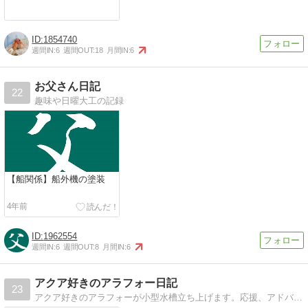
1854740
週間IN:
6
週間OUT:
18
月間IN:
6
お父さん日記
22
趣味や日曜大工の記録
【船関係】船外機の塗装
4年前
1962554
週間IN:
6
週間OUT:
8
月間IN:
6
アクア好きのアラフォー日記
23
アクア好きのアラフォーが小型水槽立ち上げます。応援、アドバイスお待ちしてます。