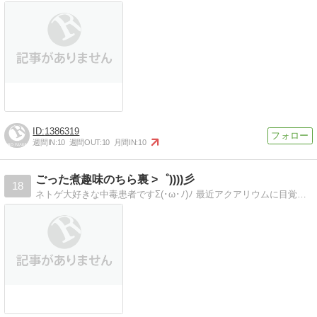
1386319
週間IN:
10
週間OUT:
10
月間IN:
10
ごった煮趣味のちら裏 >゜))))彡
18
ネトゲ大好きな中毒患者ですΣ(･ω･ﾉ)ﾉ 最近アクアリウムに目覚めた為日々水槽を眺めながらにやにやしています(ΦωΦ)