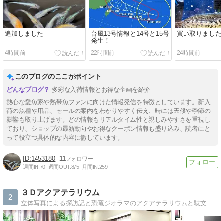
追加しました
台風13号情報と14号と15号
買い取りまし
発生！
4時間前
22時間前
24時間前
このブログのここがポイント
多彩な入荷情報とお得な企画を紹介
熱心な愛魚家や熱帯魚ファンに向けた情報発信を特徴としています。新入
荷の魚種や用品、セールの案内をわかりやすく伝え、時には天候や季節の
影響も取り上げます。どの情報もリアルタイム性と親しみやすさを重視し
ており、ショップの最新動向やお得なクーポン情報も盛り込み、読者にと
って役立つ具体的な内容に徹しています。
1453180
11
週間IN:
70
週間OUT:
875
月間IN:
259
３Ｄアクアテラリウム
2
立体写真による探訪記と恐竜ジオラマのアクアテラリウムと駄文のブログ