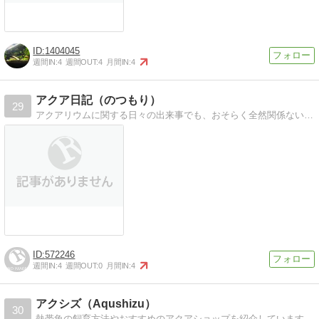
1404045
週間IN:
4
週間OUT:
4
月間IN:
4
アクア日記（のつもり）
29
アクアリウムに関する日々の出来事でも、おそらく全然関係ないことが中心になるでしょうｗ
572246
週間IN:
4
週間OUT:
0
月間IN:
4
アクシズ（Aqushizu）
30
熱帯魚の飼育方法やおすすめのアクアショップを紹介しています。東京近辺の観光スポットや御朱印の紹介もしております。