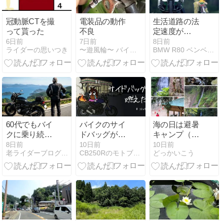
冠動脈CTを撮
電装品の動作
生活道路の法
って貰った
不良
定速度が
30km/hに引き
6日前
7日前
8日前
ライダーの思いつき
〜遊風輪〜 バイクツーリングを楽しい遊びの時間にしよう
BMW R80 ベンベナムスメ
下げ
60代でもバイ
バイクのサイ
海の日は避暑
クに乗り続け
ドバッグがマ
キャンプ（渓
たい｜疲れを
フラーの熱で
流編）
8日前
10日前
10日前
老ライダーブログ 大人のバイクライフ
CB250Rのモトブログ 〜初心者ソロ旅〜
どっかいこう
減らす体とバ
燃えた話｜被
イクの整え方
害4万円