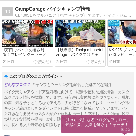
CampGarage バイクキャンプ情報
10
CB400SBをフルパニア仕様でキャンプしてます。バイク・ジムニーのソロキャンプ情報をガレージから発信中！
1万円でバイクの暑さ対
【岐阜県】Tanigumi useful
KK-925 ブ
策！ブレインクーラーとク
village｜バイク向けキャン
正直レビュー
ールベストの実力は？
プ場｜谷汲温泉まで徒歩8
マシ」でも買
21日前
25日前
44日前
分！
理由とは
このブログのここがポイント
キャンプとツーリングを融合した魅力的な紹介
バイク乗りやアウトドア愛好者に向けて、絶景や便利な施設情報、カスタ
ムやグルメ情報を掲載しています。各記事は実体験に基づきながら、現地
の雰囲気を余すところなく伝える工夫がほどこされており、ツーリングや
キャンプ旅の楽しさをダイレクトに感じ取れる構成となっています。バイ
ク好きなら必見のカスタム紹介や現地レポートも充実し、旅の計画に役立
つリアルな情報を提供します。随所に地元の良さを伝える熱意が感じら
【Tips】気になるブログをフォロー。

登録不要。更新を逃さずキャッチ！
れ、訪れる人の好奇心を刺激します。
閉じる