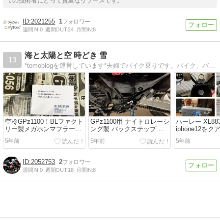
ての技術者にとって貴重なリソースです。
2021255
1
週間IN:
0
週間OUT:
24
月間IN:
8
海と太陽と空 時どき 雪
13
*tomoblogを運営しています*夫婦でバイク乗りです。バイク、バイクカスタム、バイク用品、アパレル、キャンプツーリング、ガレージなどの雑記ブログです。できるだけ、わかりやすく伝わりやすいように心掛けて書いています。
空冷GPz1100！BLファクト
GPz1100用 ナイトロレーシ
ハーレー XL88
リー製メガホンマフラーに
ング製 バックステップ 取
iphone12を
交換！
付け
でマウント
5年前
5年前
5年前
2052753
2
週間IN:
0
週間OUT:
18
月間IN:
8