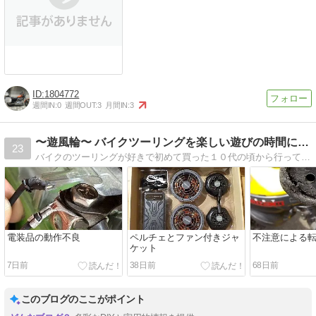
1804772
週間IN:
0
週間OUT:
3
月間IN:
3
〜遊風輪〜 バイクツーリングを楽しい遊びの時間にしよう
23
バイクのツーリングが好きで初めて買った１０代の頃から行っています。日帰りもキャンプもオフロードもしてきました。初心者の頃は装備や持ち物で失敗もしましたが、そんな今までの経験談を元にバイクツーリングをもっと楽しめるような情報を書いていきます。
電装品の動作不良
ペルチェとファン付きジャ
不注意による
ケット
7日前
38日前
68日前
このブログのここがポイント