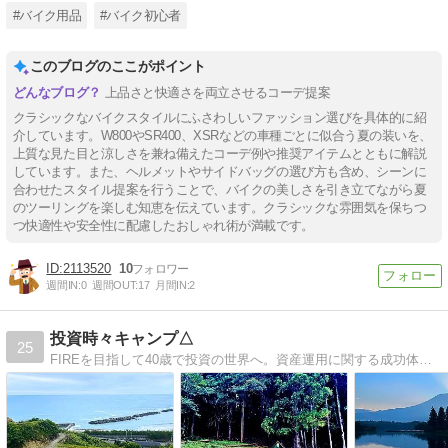
#バイク用品
#バイク初心者
このブログのここがポイント
上品さと快適さを両立させるコーデ提案
クラシックなバイクスタイルにふさわしいファッション選びを具体的に紹
介しています。W800やSR400、XSRなどの車種ごとに似合う夏の装いを、
上質な見た目と涼しさを兼ね備えたコーデ例や推奨アイテムとともに解説
しています。また、ヘルメットやサイドバッグの選び方も含め、シーンに
合わせたスタイル提案を行うことで、バイクの美しさを引き立てながら夏
のツーリングを楽しむ知恵を伝えています。クラシックな雰囲気を保ちつ
つ快適性や安全性に配慮したおしゃれ術が満載です。
2113520
10
週間IN:
0
週間OUT:
17
月間IN:
2
投資時々キャンプ△
25
FIREを目指して40歳で投資の世界へ。資産運用に関する成功体験や失敗談をブログで赤裸々に告白してます。お金のことで心が病んだらキャンプでリフレッシュ。キャンプブログも鋭意更新中！