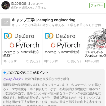
2046086
3
週間IN:
0
週間OUT:
0
月間IN:
10
キャンプ工学 | camping engineering
12
キャンプとそれ界隈の遊び方を考える。工学を名乗るからには何かを作り、何かの役に立つことを目指す。テントを積んで、カメラ片手に、バイクでお出かけ。この遊びを工学する。
DeZeroとPyTorchの比較②
DeZeroとPyTorchの比較①
ゼロから作る
MNIST
DeepLearni
た。 第５ステ
1年5ヶ月前
1年6ヶ月前
1年6ヶ月前
このブログのここがポイント
段階的理解と実践的な例示が融合
深層学習の学習過程を詳細に追うシリーズであり、各ステージごとに異な
るテーマや進化を丁寧に解説しています。初期段階は基礎的な仕組みづく
りに焦点を当て、後半には応用例や実用的なコーディング手法に踏み込む
構成です。技術の進展を追いながら、難解な理論もわかりやすくシンプル
に解き明かす工夫が施されており、知識の習得と実践力の向上を志すすべ