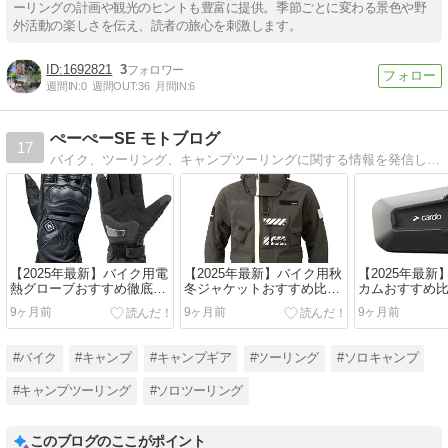
ーリングの計画や観光のヒントも豊富に提供。季節ごとに変わる景色や野
外活動の楽しさを伝え、読者の旅心を刺激します。
1692821
3
週間IN:
0
週間OUT:
36
月間IN:
6
ぺーぺーSE モトブログ
17
バイク、ツーリング、キャンプツーリングに関する情報を発信しています。バイク用品やソロキャンプでのギアの選び方などを経験に基づいて解説します。
【2025年最新】バイク用電
【2025年最新】バイク用秋
【2025年最
熱グローブおすすめ徹底比
冬ジャケットおすすめ比
カムおすすめ
較！バッテリー式 vs 車載
較！厳冬期を乗り切る防
ない選び方と
9ヶ月前
9ヶ月前
9ヶ月前
式、厳冬期の選び方と最強
寒・防風モデルと電熱ウェ
ソロ・グルー
モデル
アを徹底解説
#バイク
#キャンプ
#キャンプギア
#ツーリング
#ソロキャンプ
#キャンプツーリング
#ソロツーリング
このブログのここがポイント