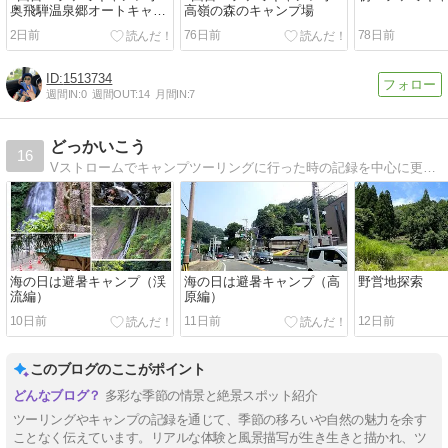
奥飛騨温泉郷オートキャン
高嶺の森のキャンプ場
プ場
2日前
76日前
78日前
1513734
週間IN:
0
週間OUT:
14
月間IN:
7
どっかいこう
16
Vストロームでキャンプツーリングに行った時の記録を中心に更新しています2025.04〜gooブログ収束に伴い移転作業中
海の日は避暑キャンプ（渓
海の日は避暑キャンプ（高
野営地探索
流編）
原編）
10日前
11日前
12日前
このブログのここがポイント
多彩な季節の情景と絶景スポット紹介
ツーリングやキャンプの記録を通じて、季節の移ろいや自然の魅力を余す
ことなく伝えています。リアルな体験と風景描写が生き生きと描かれ、ツ