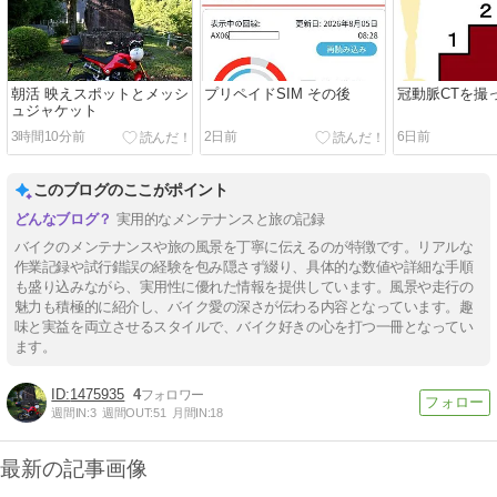
朝活 映えスポットとメッシ
プリペイドSIM その後
冠動脈CTを撮
ュジャケット
3時間10分前
2日前
6日前
このブログのここがポイント
実用的なメンテナンスと旅の記録
バイクのメンテナンスや旅の風景を丁寧に伝えるのが特徴です。リアルな
作業記録や試行錯誤の経験を包み隠さず綴り、具体的な数値や詳細な手順
も盛り込みながら、実用性に優れた情報を提供しています。風景や走行の
魅力も積極的に紹介し、バイク愛の深さが伝わる内容となっています。趣
味と実益を両立させるスタイルで、バイク好きの心を打つ一冊となってい
ます。
1475935
4
週間IN:
3
週間OUT:
51
月間IN:
18
最新の記事画像