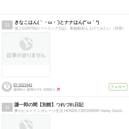
きなこはん(｀・ω・´)とナナはん(*´ω｀*)
21
僕とGSR750のツーリング日記。車載動画も上げてみたい（切望）
1521541
週間IN:
0
週間OUT:
6
月間IN:
3
謙一郎の間【別館】つれづれ日記
22
夢のビルトインガレージ生活 HONDA CBR1000RR Harley Davidson XLH883 Sportster アロマテラピー検定1級