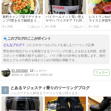
無料キャンプ場でデイキャ
バイクヘルメット買い替え
レストランito
ンプ!!焚き火で鍋焼きうど
ヤマハ ワイズギア YJ-20
ライスと伊賀
んツーリングin京都府京北
ゼニス
＆ジビエ祭り〆
5ヶ月前
8ヶ月前
8ヶ月前
泊りツーリング
賀市
このブログのここがポイント
ジビエやローカルグルメを楽しむツーリング記事
野生肉や地元グルメを堪能できるツーリングの楽しさを伝える内容。絶景
スポットや乗車の様子も紹介し、バイク乗りの好奇心を刺激します。旅行
気分とグルメの両方を味わうための情報が満載です。
2053580
12
週間IN:
42
週間OUT:
28
月間IN:
208
とあるマジェスティ乗りのツーリングブログ
2
ジムカーナから林道までマジェで走り回ります。