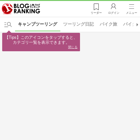
リーダー
ログイン
メニュー
キャンプツーリング
ツーリング日記
バイク旅
バイク
【Tips】このアイコンをタップすると、

カテゴリ一覧を表示できます。
閉じる