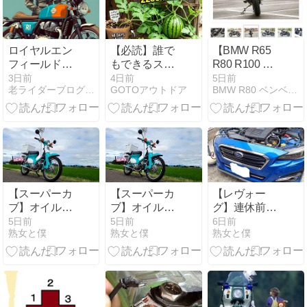
ロイヤルエン
【必読】誰で
【BMW R65
フィールドに
もできるスイ
R80 R100 モ
似合うヘルメ
カ栽培の革命‼
ノレバー用 2-
3日前
4日前
5日前
老ライダーブログ 大人のバイクライフ
GOTOアウトドア
BMW R80 ベンベナムスメ
ットおすすめ
1 スリップオ
｜クラシック
ンマフラー】
な英国系バイ
マフラーを変
クに合う選び
えたら人生が
方
変わるかも。
【スーパーカ
【スーパーカ
【レヴォー
ブ】オイル交
ブ】オイル交
グ】連休前の
換とスプロケ
換とスプロケ
オイル交換
5日前
5日前
6日前
熟女と僕
熟女と僕
熟女と僕
ット交換後の
ット交換後の
トコトコツー
トコトコツー
リング
リング