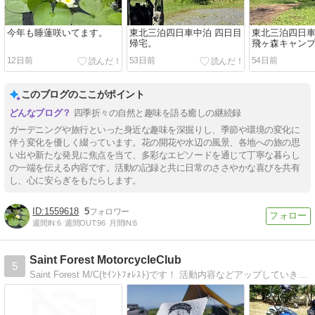
今年も睡蓮咲いてます。
東北三泊四日車中泊 四日目
東北三泊四日車
帰宅。
飛ヶ森キャン
12日前
53日前
54日前
このブログのここがポイント
四季折々の自然と趣味を語る癒しの継続録
ガーデニングや旅行といった身近な趣味を深掘りし、季節や環境の変化に
伴う変化を優しく綴っています。花の開花や水辺の風景、各地への旅の思
い出や新たな発見に焦点を当て、多彩なエピソードを通じて丁寧な暮らし
の一端を伝える内容です。活動の記録と共に日常のささやかな喜びを共有
し、心に安らぎをもたらします。
1559618
5
週間IN:
6
週間OUT:
96
月間IN:
6
Saint Forest MotorcycleClub
5
Saint Forest M/C(ｾｲﾝﾄﾌｫﾚｽﾄ)です！ 活動内容などアップしていきます。 メンバー募集中なので、興味があったら気楽に連絡ください！