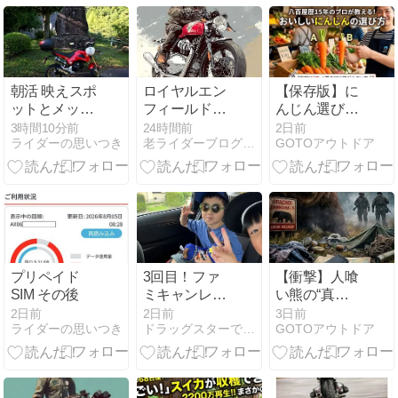
朝活 映えスポ
ロイヤルエン
【保存版】に
ットとメッシ
フィールドの
んじん選び
ュジャケット
服装｜似合う
は“ここ”を見
3時間10分前
24時間前
2日前
ライダーの思いつき
老ライダーブログ 大人のバイクライフ
GOTOアウトドア
大人のメンズ
るだけでOK♪
コーデとおす
すめアイテム
プリペイド
3回目！ファ
【衝撃】人喰
SIM その後
ミキャンレポ
い熊の“真
奥飛騨温泉郷
相”がヤバすぎ
2日前
2日前
3日前
ライダーの思いつき
ドラッグスターでツーリング
GOTOアウトドア
オートキャン
る‼
プ場