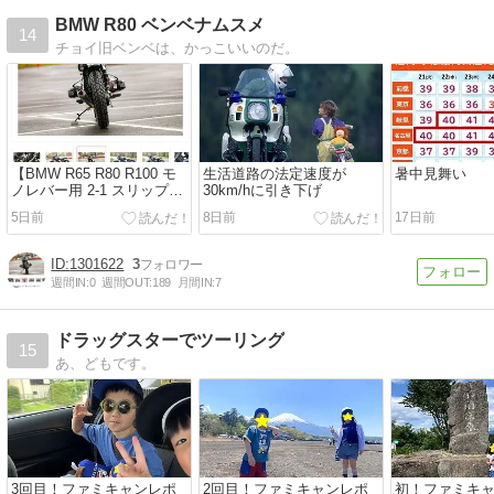
BMW R80 ベンベナムスメ
14
チョイ旧ベンベは、かっこいいのだ。
【BMW R65 R80 R100 モ
生活道路の法定速度が
暑中見舞い
ノレバー用 2-1 スリップオ
30km/hに引き下げ
ンマフラー】マフラーを変
5日前
8日前
17日前
えたら人生が変わるかも。
1301622
3
週間IN:
0
週間OUT:
189
月間IN:
7
ドラッグスターでツーリング
15
あ、どもです。
3回目！ファミキャンレポ
2回目！ファミキャンレポ
初！ファミキ