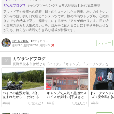
キャンプツーリングと日常の記憶綴じ込む文章表現
アウトドアや愛車への愛着、日々のちょっとした出来事、思いの丈をシン
プルかつ鋭い切り口で綴るコンテンツです。旅の準備やトラブル、心の動
きまでを自然体で記し、趣味を共にする者のリアルが伝わります。長く続
く趣味の歩みと人生の思い出を、読み手に伝えることに丁寧さを持たせな
がらも、飾らない表現で引き込む構成が特徴です。
1408097
12
週間IN:
0
週間OUT:
54
月間IN:
3
カツサンドブログ
20
長野県松本市付近より「バイク」「キャンプ」「ツーリング」を中心に「お届けするブログです。信州の魅力をたくさん発信していきます。
バイクの盗難対策。3台、
キャンプで人気！黒瀬のス
[ワークマン]
盗まれたからこそ分かる事
パイスが美味い[手抜きと言
ズ（安全靴）[
もお伝えします！
われません]
4年前
4年前
4年前