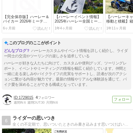
【完全保存版】ハーレー＆
【ハーレーイベント情報】
【ハーレーキ
バイカー 2026年ミーティ
2025年ハーレー全国ミーテ
移動と積載】
ング＆イベント年間スケジ
ィング一覧【Saint
パックに変更
6ヶ月前
1年4ヶ月前
1年11ヶ月前
ュール
Forest】」スケジュール情
３つの理由！
報更新
ティングが快
っ！？
このブログのここがポイント
ハーレーカスタムやイベント情報を詳しく紹介し、ライダ
ー同士の交流やツーリングの楽しさを追求している
ハーレーが好きな人たちに向けて、カスタムや便利グッズ、ツーリングレ
ポート、イベントやミーティングの情報を幅広く紹介しています。仲間と
一緒に走る楽しみやバイクライフの充実をサポートし、読者が次のアクシ
ョンに繋がる内容が魅力です。最新の情報やリアルな体験談を通じて、バ
イク愛を深めることができる構成となっています。
1729015
4
週間IN:
6
週間OUT:
30
月間IN:
6
ライダーの思いつき
6
全くの不定期で、思いついたときのみ書き込みます思いつけばいいけど、、、、。