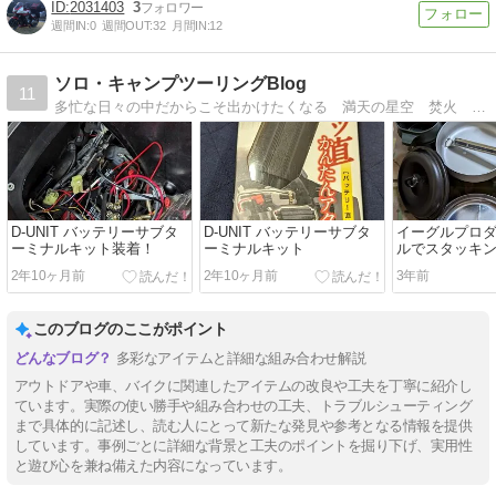
2031403
3
週間IN:
0
週間OUT:
32
月間IN:
12
ソロ・キャンプツーリングBlog
11
多忙な日々の中だからこそ出かけたくなる 満天の星空 焚火 野外飯 のんびり過ごすたった一晩の贅沢
D-UNIT バッテリーサブタ
D-UNIT バッテリーサブタ
イーグルプロ
ーミナルキット装着！
ーミナルキット
ルでスタッキ
その３
2年10ヶ月前
2年10ヶ月前
3年前
このブログのここがポイント
多彩なアイテムと詳細な組み合わせ解説
アウトドアや車、バイクに関連したアイテムの改良や工夫を丁寧に紹介し
ています。実際の使い勝手や組み合わせの工夫、トラブルシューティング
まで具体的に記述し、読む人にとって新たな発見や参考となる情報を提供
しています。事例ごとに詳細な背景と工夫のポイントを掘り下げ、実用性
と遊び心を兼ね備えた内容になっています。