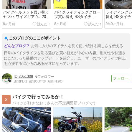
バイクヘルメット買い替え
バイクライディンググロー
ライディング
ヤマハ ワイズギア YJ-20
ブ買い替え RSタイチ
替え RSタイチ 
ゼニス
RST664カーボンウインタ
DRYMASTE
8ヶ月前
8ヶ月前
2年9ヶ月前
ーグローブ
ーズ
このブログのここがポイント
お気に入りのアイテムを長く使い続ける楽しさを伝える
日常のバイクライフを彩る選びと買い替えが中心の内容。耐久性や快適さ
にこだわった装備のアップデートを紹介し、ユーザーのバイクライフ向上
を応援する温かみのある記述になっています。
2051308
6
週間IN:
42
週間OUT:
38
月間IN:
206
バイクで行ってみるか！
3
バイクが好きなおっさんの不定期更新ブログです