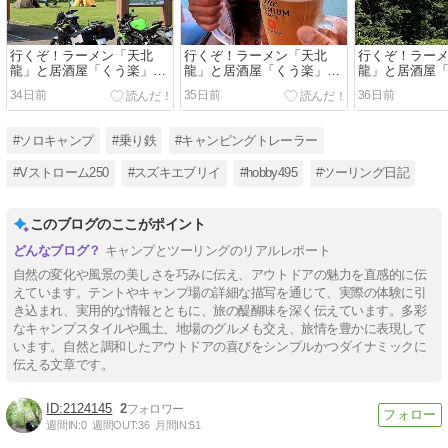
行くぞ！ラーメン「天北
行くぞ！ラーメン「天北
行くぞ！ラー
龍」と居酒屋「くう楽」～
龍」と居酒屋「くう楽」～
龍」と居酒屋
ツーリングキャンプ（３日
ツーリングキャンプ（２日
ツーリングキ
34日前
35日前
36日前
目）
目）
目）
#ソロキャンプ
#乗り鉄
#キャンピングトレーラー
#Vストローム250
#スズキエブリイ
#hobby495
#ツーリング日記
このブログのここがポイント
キャンプとツーリングのリアルレポート
自然の変化や風景の美しさを巧みに伝え、アウトドアの魅力を直感的に伝
えています。テントやキャンプ場の詳細な描写を通じて、実際の体験に引
き込まれ、実用的な情報とともに、旅の醍醐味を深く伝えています。多彩
なキャンプスタイルや風土、地場のグルメも交え、旅情を豊かに表現して
います。自然と調和したアウトドアの喜びをシンプルかつダイナミックに
伝える文章です。
2124145
2
週間IN:
0
週間OUT:
36
月間IN:
51