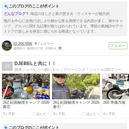
このブログのここがポイント
海辺の涼しさと夜の焚き火・ウィスキーが魅力的
鴨川を中心に自然の涼しさや静かな夜を満喫できる内容が多く、海やキャ
ンプ、グルメに関する記事が散りばめられています。季節の風物詩やアウ
トドアの楽しみを身近に感じられる構成となっています。
2057896
4
週間IN:
0
週間OUT:
20
月間IN:
4
DJEBELと共に！！
19
愛車ジェベ公と一緒にキャンプツーリング！ジェベル200でツーリング！キャンプ！写真日記！DIY!
262.紀国秘境キャンプ 2026
261.紀国秘境キャンプ 2026
260.準備万端
春②
春①
3ヶ月前
3ヶ月前
4ヶ月前
このブログのここがポイント