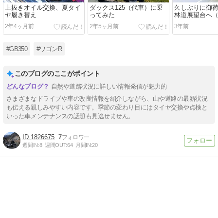
上抜きオイル交換、夏タイ
ダックス125（代車）に乗
久しぶりに御
ヤ履き替え
ってみた
林道展望台へ
2年4ヶ月前
2年5ヶ月前
3年前
#GB350
#ワゴンR
このブログのここがポイント
自然や道路状況に詳しい情報発信が魅力的
さまざまなドライブや車の改良情報を紹介しながら、山や道路の最新状況
も伝える親しみやすい内容です。季節の変わり目にはタイヤ交換や点検と
いった車メンテナンスの話題も見逃せません。
1826675
7
週間IN:
8
週間OUT:
64
月間IN:
20