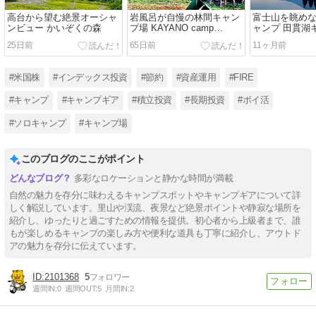
高台から望む絶景オーシャ
岩風呂が自慢の林間キャン
富士山を眺め
ンビュー かいぞくの森
プ場 KAYANO camp
ャンプ 田貫湖
ground
25日前
65日前
11ヶ月前
#米国株
#インデックス投資
#節約
#資産運用
#FIRE
#キャンプ
#キャンプギア
#積立投資
#長期投資
#ポイ活
#ソロキャンプ
#キャンプ場
このブログのここがポイント
多彩なロケーションと静かな時間が満載
自然の魅力を存分に味わえるキャンプスポットやキャンプギアについて詳
しく解説しています。里山や渓流、夜景など絶景ポイントや静寂な場所を
紹介し、ゆったりと過ごすための情報を提供。初心者から上級者まで、誰
もが楽しめるキャンプの楽しみ方や便利な道具も丁寧に紹介し、アウトド
アの魅力を存分に伝えています。
2101368
5
週間IN:
0
週間OUT:
5
月間IN:
2