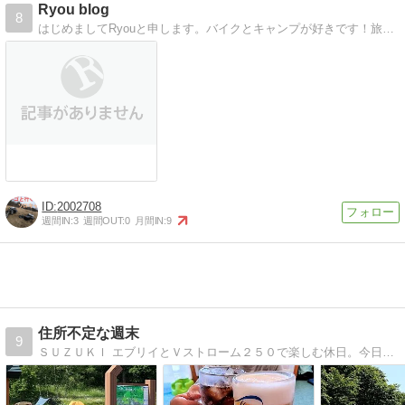
Ryou blog
8
はじめましてRyouと申します。バイクとキャンプが好きです！旅の記録など発信していきます！
2002708
週間IN:
3
週間OUT:
0
月間IN:
9
住所不定な週末
9
ＳＵＺＵＫＩ エブリイとＶストローム２５０で楽しむ休日。今日はどこでまったり過ごそうか。Since:2002.5.12