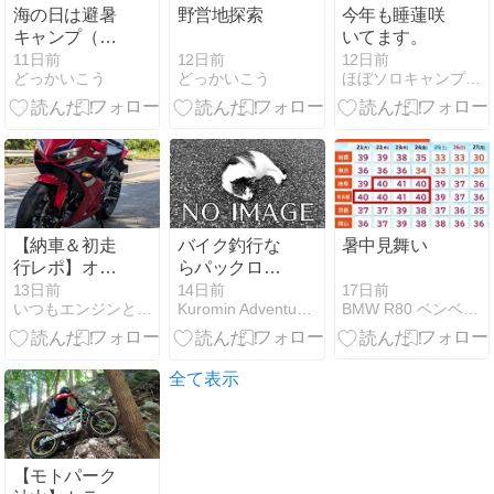
海の日は避暑
野営地探索
今年も睡蓮咲
キャンプ（高
いてます。
原編）
12日前
11日前
12日前
どっかいこう
どっかいこう
ほぼソロキャンプ！二泊目。
【納車＆初走
バイク釣行な
暑中見舞い
行レポ】オフ
らパックロッ
車との二刀
ドしか勝たん
17日前
13日前
14日前
BMW R80 ベンベナムスメ
いつもエンジンと！ | バイクとDIYの体験を綴るブログ
Kuromin Adventure｜バイクブログ
流！CBR650F
から5年ぶり
にCBR650R
へ。
全て表示
【モトパーク