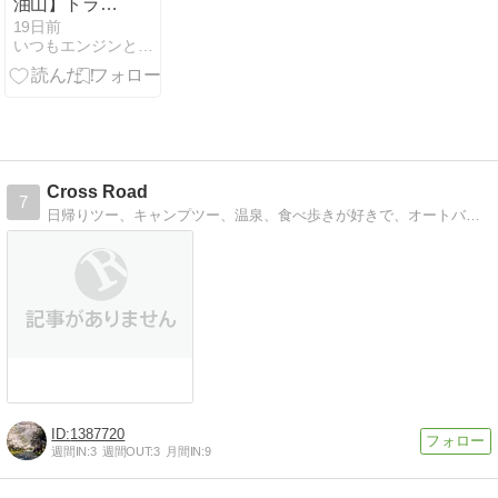
油山】トラ車
とエンデュー
19日前
いつもエンジンと！ | バイクとDIYの体験を綴るブログ
ロバイクでの
山遊び！灼熱
のコースで味
わったYZ以来
のキック地獄
Cross Road
7
日帰りツー、キャンプツー、温泉、食べ歩きが好きで、オートバイを通して多様な人達と繋がりたいと思ってます。不定期更新です。^^;
1387720
週間IN:
3
週間OUT:
3
月間IN:
9