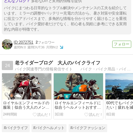
多彩なDIYと実用的情報を提供
バイクにまつわる日常的なトラブル解決やメンテナンスの工夫を紹介して
います。ミラーの調整やバッテリー充電の方法から、暑さ対策や安全運転
に役立つアドバイスまで、多角的な情報を分かりやすく届けることを重視
しています。バイク愛好者だけでなく、初心者も気軽に参考にできる実用
的な内容が特徴です。
2072751
2
週間IN:
0
週間OUT:
36
月間IN:
2
老ライダーブログ 大人のバイクライフ
24
バイク関連専門の情報発信サイト バイク・バイク用品・バイクライフにまつわるさまざまな情報を掘り下げて発信しています。 バイクライフの役立つ情報が満載 バイク歴40年のバイクフリーク
ロイヤルエンフィールドの
ロイヤルエンフィールドに
60代でもバイ
服装｜似合う大人のメンズ
似合うヘルメットおすすめ
たい｜疲れを
コーデとおすすめアイテム
｜クラシックな英国系バイ
イクの整え方
24時間前
3日前
8日前
クに合う選び方
#バイクライフ
#バイクヘルメット
#バイクファッション