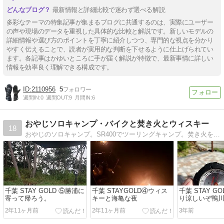
最新情報と詳細比較で迷わず選べる解説
多彩なテーマの特集記事が集まるブログに共通するのは、実際にユーザー
の声や現場のデータを重視した具体的な比較と解説です。新しいモデルの
詳細情報や選び方のポイントを丁寧に紹介しつつ、専門的な視点を分かり
やすく伝えることで、読者が実用的な判断を下せるように仕上げられてい
ます。各記事はかゆいところに手が届く解説が特徴で、最新事情に詳しい
情報を効率良く理解できる構成です。
2110956
5
週間IN:
0
週間OUT:
9
月間IN:
6
おやじソロキャンプ・バイクと焚き火とウィスキー
18
おやじのソロキャンプ。SR400でツーリングキャンプ。焚き火を眺めて酒を飲む。
千葉 STAY GOLD ⑤勝浦に
千葉 STAYGOLD④ウィス
千葉 STAY G
寄って帰ろう。
キーと海亀な夜
り涼しいぞ鴨
2年11ヶ月前
2年11ヶ月前
3年前