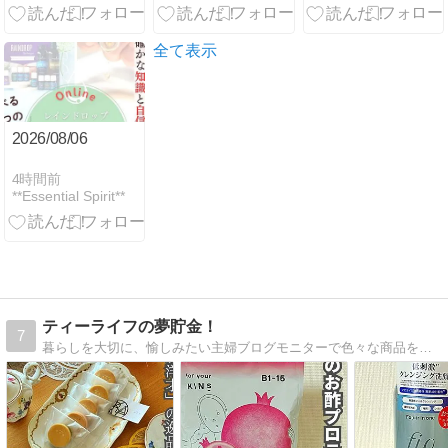
との不倫劇
22日12:30キ
ャンセル枠の
お知らせ
全て表示
2026/08/06
4時間前
**Essential Spirit**
ティーライフの夢貯金！
7
暮らしを大切に、愉しみたい主婦ブログモニターで色々な商品をお試しするのもお楽しみの１つ、ブログで紹介しています