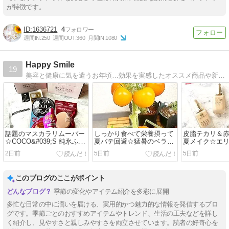
が特徴です。
1636721
4
週間IN:
250
週間OUT:
360
月間IN:
1080
Happy Smile
19
美容と健康に気を遣うお年頃…効果を実感したオススメ商品や新商品のお試しモニターも楽しみながら参加・紹介しています
話題のマスカラリムーバー
しっかり食べて栄養摂って
皮脂テカリ＆
☆COCO&#039;S 純氷ふわ
夏バテ回避☆猛暑のベラン
夏メイク☆エ
ふわかき氷 ドバイチョコ
ダ菜園でも何とか育ってる
ャンペーン応
2日前
5日前
5日前
このブログのここがポイント
季節の変化やアイテム紹介を多彩に展開
多忙な日常の中に潤いを届ける、実用的かつ魅力的な情報を発信するブロ
グです。季節ごとのおすすめアイテムやトレンド、生活の工夫などを詳し
く紹介し、見やすさと親しみやすさを両立させています。読者の好奇心を