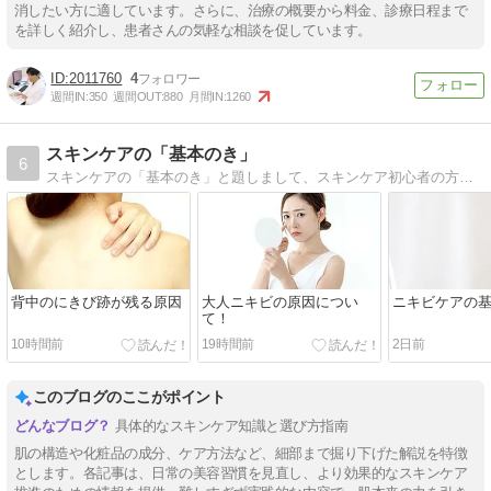
消したい方に適しています。さらに、治療の概要から料金、診療日程まで
を詳しく紹介し、患者さんの気軽な相談を促しています。
2011760
4
週間IN:
350
週間OUT:
880
月間IN:
1260
スキンケアの「基本のき」
6
スキンケアの「基本のき」と題しまして、スキンケア初心者の方にも判り易く解説をしていきます
背中のにきび跡が残る原因
大人ニキビの原因につい
ニキビケアの
て！
10時間前
19時間前
2日前
このブログのここがポイント
具体的なスキンケア知識と選び方指南
肌の構造や化粧品の成分、ケア方法など、細部まで掘り下げた解説を特徴
とします。各記事は、日常の美容習慣を見直し、より効果的なスキンケア