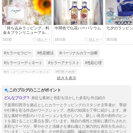
「持ち込みラッピング」料
中間色で仏花ハーバリウム
七夕のラッピ
金＆プランリニューアル準
備中！
5日前
18日前
30日前
#カラーセラピー
#色彩療法
#パーソナルカラー診断
#カラーコーディネート
#カラーアナリスト
#色彩心理
#ラッピングコーディネート
#写真の色彩
続きを表示
#フラワーデコレーションラッピング
#韓国スタイルラッピング
このブログのここがポイント
身近な素材と色彩を活かした多彩な作品紹介
千葉県印西市を拠点としたカラーとラッピングのスタジオ主宰者が、季節
や行事を彩る作品やワークショップ、色彩の知識を丁寧に紹介します。身
近な素材や色彩のバリエーションを生かしつつ、新しい発見や創作のヒン
トを届けることに重点を置いています。独自の感性と技術に裏打ちされた
多彩なテーマが、華やかさと洗練さを兼ね備えた魅力的な表現を生み出し
ています。シンプルな美しさや色彩の調和、繊細な技術を探るコンテンツ