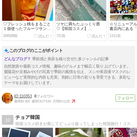
♡フレッシュ桃をまるごと
ツヤに満ちたぷっくり唇
☆リニューア
１個使ったフルーツサンデ
♡【韓国コスメ】
書店内にある「
ー♡食べました♡
A’PIEU「ジューシーパン
プショップ」
28時間前
7日前
13日前
リッププランパー」
いろいろ♪
このブログのここがポイント
季節感と美容を織り交ぜた多ジャンルの記事
自然散策や最新コスメ情報、趣味のグルメまで幅広く取り上げています。
紫陽花や京都みやげの写真で季節の風情を伝え、スシや美容液マスクのレ
ビューなど実用的な内容も充実。気軽に日常の彩りを享受できる、多彩な
テーマをお届けしています。
110353
8
週間IN:
300
週間OUT:
530
月間IN:
1120
チョア韓国
10
韓国コスメ好きが嵩じてどっぷり嵌ってしまった韓国旅行！コスメレポに始まりエステやクリニック情報・グルメ情報満載で書いております。