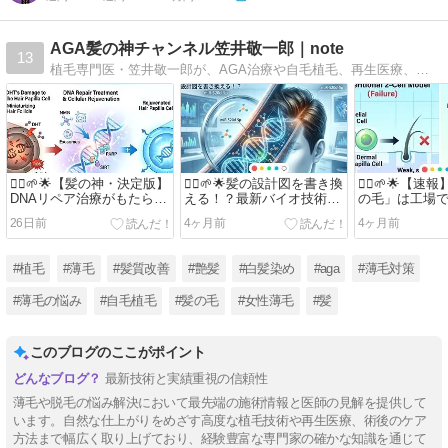
AGA髪の神チャンネル笠井敬一郎｜note
13
植毛専門医・笠井敬一郎が、AGA治療や自毛植毛、再生医療、日々のヘアケアまで幅広く解説。3,000件以上の実績に基づき、薄毛に悩むすべての人に信頼できる情報を届ける専門チャンネルです。
💇‍♂️🌱🌟【髪の神・決定版】
💇‍♂️🌱🌟髪の設計図を書き換
💇‍♂️🌱🌟【
DNAリペア治療がもたらす
える！？最新バイオ技術
の毛」は工場
AGA治療革命：DHTの攻撃
「miR-520d-5p」が切り拓
へ。理研×オー
26日前
4ヶ月前
4ヶ月前
と遺伝子の傷を修復する究
く、ハゲない未来の物語🌟
が成し遂げた
極のメカニズム🌟🧬🧪💉⚕️
🧬🧪💉⚕️
シン・時代🌟🧬🧪
#植毛
#薄毛
#髪質改善
#艶髪
#白髪染め
#aga
#薄毛対策
#薄毛の悩み
#自毛植毛
#髪の毛
#女性薄毛
#髪
このブログのここがポイント
最新技術と実績重視の信頼性
薄毛や脱毛の悩み解決において最先端の施術情報と医師の見解を提供して
います。自然な仕上がりをめざす高度な植毛技術や再生医療、術後のケア
方法まで幅広く取り上げており、経験豊富な専門家の確かな知識を通じて