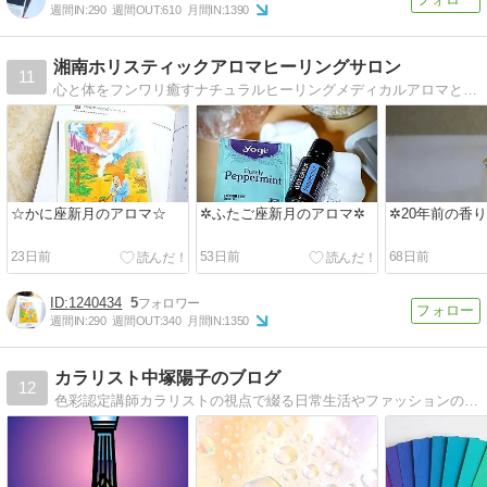
週間IN:
290
週間OUT:
610
月間IN:
1390
湘南ホリスティックアロマヒーリングサロン
11
心と体をフンワリ癒すナチュラルヒーリングメディカルアロマと自然療法でホリスティックに癒します
☆かに座新月のアロマ☆
✲ふたご座新月のアロマ✲
✲20年前の香
23日前
53日前
68日前
1240434
5
週間IN:
290
週間OUT:
340
月間IN:
1350
カラリスト中塚陽子のブログ
12
色彩認定講師カラリストの視点で綴る日常生活やファッションの色日記〜色彩学と配色deセンスアップ!＆スキルアップ! Cocoiro Color〜