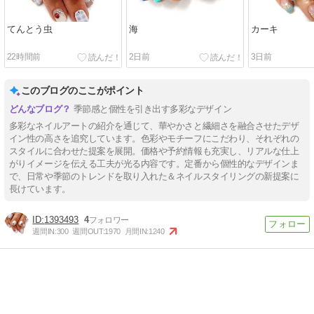
てんとう虫
海
カーキ
22時間前
2日前
3日前
このブログのここがポイント
季節感と個性を引き出す多彩なデザイン
多彩なネイルアートの紹介を通じて、華やかさと繊細さを融合させたデザ
イン性の高さを追究しています。色彩やモチーフにこだわり、それぞれの
スタイルに合わせた提案を展開。価格や予約情報も充実し、リアルな仕上
がりイメージを伝える工夫が光る内容です。定番から個性的なデザインま
で、日常や季節のトレンドを取り入れた＆ネイルスタイリングの新提案に
長けています。
1393493
4
週間IN:
300
週間OUT:
1970
月間IN:
1240