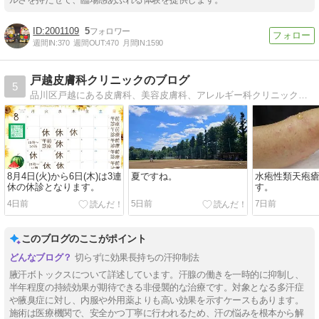
2001109
5
週間IN:
370
週間OUT:
470
月間IN:
1590
戸越皮膚科クリニックのブログ
5
品川区戸越にある皮膚科、美容皮膚科、アレルギー科クリニックのブログです。 宜しくお願い致します。
8月4日(火)から6日(木)は3連
夏ですね。
水疱性類天疱
休の休診となります。
す。
4日前
5日前
7日前
このブログのここがポイント
切らずに効果長持ちの汗抑制法
腋汗ボトックスについて詳述しています。汗腺の働きを一時的に抑制し、
半年程度の持続効果が期待できる非侵襲的な治療です。対象となる多汗症
や腋臭症に対し、内服や外用薬よりも高い効果を示すケースもあります。
施術は医療機関で、安全かつ丁寧に行われるため、汗の悩みを根本から解