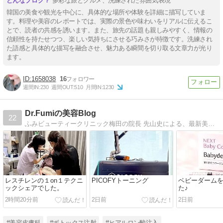
多彩な旅とグルメ、洗練された雰囲気表現
韓国の美食や観光を中心に、具体的な場所や体験を詳細に描写していま
す。料理や美容のレポートでは、実際の景色や味わいをリアルに伝えるこ
とで、読者の共感を誘います。また、旅先の話題も親しみやすく、情報の
信頼性を持たせつつ、楽しい気持ちにさせる巧みさが特徴です。洗練され
た語感と具体的な描写を融合させ、魅力ある瞬間を切り取る文章力が光り
ます。
1658038
16
週間IN:
230
週間OUT:
510
月間IN:
1230
Dr.Fumiの美容Blog
22
ふみビューティークリニック梅田の院長 先山史による、最新美容施術についてのブログ。21歳・18歳・12歳の3人の子供の母親であり、子育てなど日常生活についても書いています。
レスチレンの１on１テクニ
PICOFYトーニング
ベビーダーム
ックシェアでした。
た♪
2時間20分前
2日前
2日前
#美容皮膚科
#ボトックス注射
#ヒアルロン酸注入