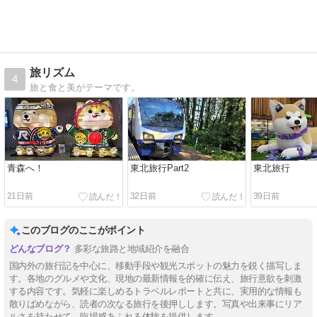
旅リズム
4
旅と食と美がテーマです。
青森へ！
東北旅行Part2
東北旅行
21日前
32日前
39日前
このブログのここがポイント
多彩な旅路と地域紹介を融合
国内外の旅行記を中心に、移動手段や観光スポットの魅力を鋭く描写しま
す。各地のグルメや文化、現地の最新情報を的確に伝え、旅行意欲を刺激
する内容です。気軽に楽しめるトラベルレポートと共に、実用的な情報も
散りばめながら、読者の次なる旅行を後押しします。写真や出来事にリア
ルさを持たせて、臨場感あふれる体験を提供します。