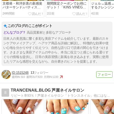
京都発・和洋折衷の新感覚
期間限定クーポンでお得に
ジェル→温感
バターサンド♪パティスリ
ゲット！「KINS VINEGAR
するクレンジン
ー洛甘舎「洛甘バターサン
PROTEIN（お酢プロテイ
モイストクリ
24時間前
2日前
4日前
ド」
ン）」
ームWクレンズ
このブログのここがポイント
高品質素材と多彩なアプローチ
日本人の美意識に響く多彩な美容アイテムを紹介しています。最新のスキ
ンケアやメイクアップ、ヘアケア商品を詳細に解説し、特徴的な効果や使
い心地を分かりやすく伝えつつ、自然な語り口で読者の関心を引きつけま
す。さまざまな美容アイテムの中から、本当に役立つと感じられる選りす
ぐりの情報を提供し、日常の美容習慣に新風を吹き込みます。実際に使用
したリアルな感想を交えながら、自分磨きのヒントを提案します。
1515248
13
週間IN:
310
週間OUT:
820
月間IN:
1220
TRANCENAIL.BLOG 芦屋ネイルサロン
8
リピート率93％！芦屋ネイルサロン「トランスネイル」他にはない緻密で美しいデザインと、丁寧な施術が魅力のサロンです。