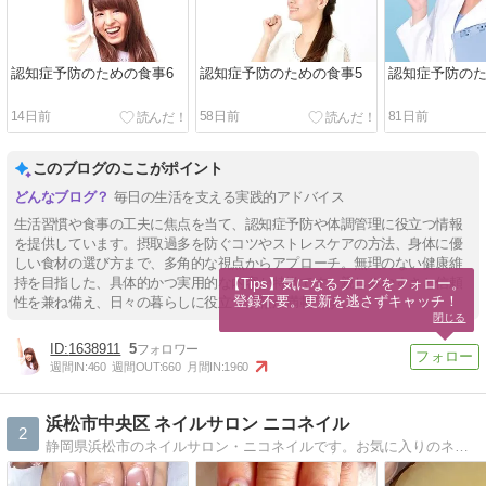
認知症予防のための食事6
認知症予防のための食事5
認知症予防のた
14日前
58日前
81日前
このブログのここがポイント
毎日の生活を支える実践的アドバイス
生活習慣や食事の工夫に焦点を当て、認知症予防や体調管理に役立つ情報
を提供しています。摂取過多を防ぐコツやストレスケアの方法、身体に優
しい食材の選び方まで、多角的な視点からアプローチ。無理のない健康維
持を目指した、具体的かつ実用的な内容が特徴です。親しみやすさと信頼
【Tips】気になるブログをフォロー。

登録不要。更新を逃さずキャッチ！
性を兼ね備え、日々の暮らしに役立つ情報が満載です。
閉じる
1638911
5
週間IN:
460
週間OUT:
660
月間IN:
1960
浜松市中央区 ネイルサロン ニコネイル
2
静岡県浜松市のネイルサロン・ニコネイルです。お気に入りのネイルで気分を変えて見ませんか。ブログへの訪問お待ちしています。