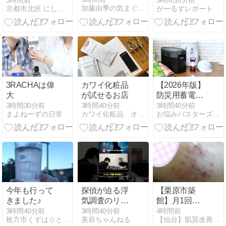
3時間前
3時間10分前
加藤由季の気まぐれ日記
京都市北区 にしたに化粧品店のブログ
がーるずレポート
す
3RACHAは偉
カワイ化粧品
【2026年版】
大
が試せるお店
防災用蓄電池
（ポータブル
3時間30分前
3時間40分前
3時間40分前
まよねーずの日常
カワイ化粧品 オフィシャルブログ
お悩みバスターズ - あなたのお悩みや疑問を今すぐ解決！
電源）の選び
方｜停電時に
必要な容量・
出力と比較
今年も行って
探偵が迫る浮
【栗原市築
きました♪
気調査のリア
館】月1回限
ル!娘も懐いて
定の肌相談＆
3時間40分前
3時間40分前
4時間前
枚方市くずは☆とろけるヘッドマッサージ「ぶらんりらくしんぐ」
美容ちゃんねる
【仙台】肌質改善スキンケアサロンＡｍｉＡ
いたシッター
エステ｜8月