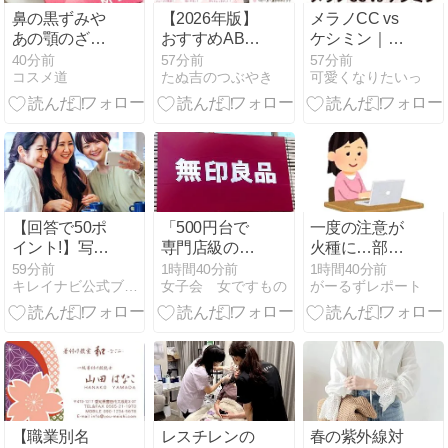
鼻の黒ずみや
【2026年版】
メラノCC vs
あの顎のざら
おすすめAB型
ケシミン｜プ
つきに！
ベビーカー４
チプラ美白
40分前
57分前
57分前
コスメ道
たぬ吉のつぶやき
可愛くなりたいっ
選：Combi・
（ビタミン
Pigeon・
C）対決 成分
CYBEX・
で選ぶならど
Apricaを実際
っち？
に比較！私が
今買うならこ
れ
【回答で50ポ
「500円台で
一度の注意が
イント!】写真
専門店級のお
火種に…部下
写りについて
いしさ！」
からの「逆パ
59分前
1時間40分前
1時間40分前
キレイナビ公式ブログ
女子会 女ですもの
がーるずレポート
のアンケート
【無印良品】
ワハラ」で退
開始！
新商品「冬季
職した男性、
限定チョコレ
指導とハラス
ート」3品を
メントの境界
実食リポ
は
【職業別名
レスチレンの
春の紫外線対