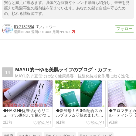
安心と満足に導きます。具体的な症例やトレンド動向も紹介し、未来を見
据えた毛髪再生の最前線を伝えています。あなたの髪と自信を守るため
の、頼れる情報源です。
2132584
7
週間IN:
290
週間OUT:
400
月間IN:
1260
MAYU的〜ゆる美肌ライフのブログ・カフェ
14
MAYU的☆宣伝ではなく健康美容・抗酸化抗老化作用に効く進化する食材！高栄養価新野菜＆機能性コスメ満載！
◆HAKU◆従来品からリニ
◆新登場！PDRN配合スカ
◆アロマティ
ューアル進化して気がつい
ルプセラム♡始めました！
ルーティン♡
たこと【HAKUメラノフォ
健やかな頭皮へ導く強化ル
ースカルプス
2日前
6日前
9日前
ーカスIV 】◆
ーティン◆