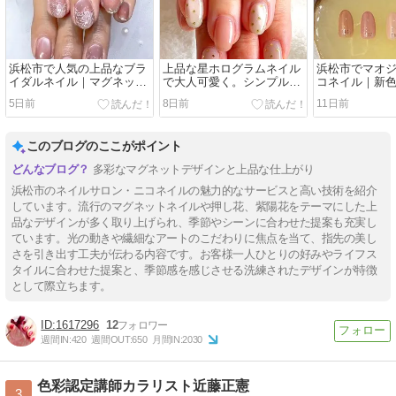
浜松市で人気の上品なブラ
上品な星ホログラムネイル
浜松市でマオ
イダルネイル｜マグネット
で大人可愛く。シンプルな
コネイル｜新色
×レースフラワーデザイン
のに華やかな人気デザイン
しました
5日前
8日前
11日前
｜浜松市ネイルサロン・ニ
コネイル
このブログのここがポイント
多彩なマグネットデザインと上品な仕上がり
浜松市のネイルサロン・ニコネイルの魅力的なサービスと高い技術を紹介
しています。流行のマグネットネイルや押し花、紫陽花をテーマにした上
品なデザインが多く取り上げられ、季節やシーンに合わせた提案も充実し
ています。光の動きや繊細なアートのこだわりに焦点を当て、指先の美し
さを引き出す工夫が伝わる内容です。お客様一人ひとりの好みやライフス
タイルに合わせた提案と、季節感を感じさせる洗練されたデザインが特徴
として際立ちます。
1617296
12
週間IN:
420
週間OUT:
650
月間IN:
2030
色彩認定講師カラリスト近藤正憲
3