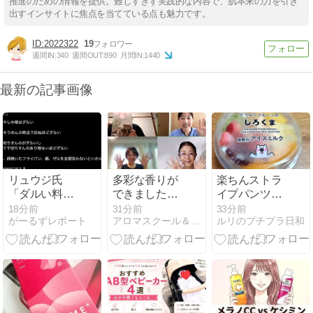
推進のための情報を提供。難しすぎず実践的な内容で、肌本来の力を引き
出すインサイトに焦点を当てている点も魅力です。
2022322
19
週間IN:
340
週間OUT:
890
月間IN:
1440
最新の記事画像
リュウジ氏
多彩な香りが
楽ちんストラ
「ダルい料理
できました！
イプパンツ♡
トップ10に入
ブレンドデザ
流木進捗状況*
18分前
31分前
33分前
がーるずレポート
アロマスクール＆アロマ曼荼羅®セラピー My Earth
ルリのプチプラ日和
る」夏の定番
イナー講座
半額の五島う
料理とは？
どん
「あり得ない
ほどダルい」