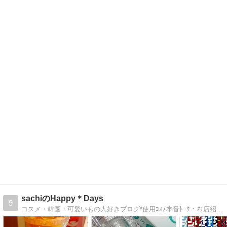
sachiのHappy＊Days
9
コスメ・韓国・可愛いもの大好きブログ*使用ｺｽﾒ本音ﾄｰｸ・お店紹介などHAPPYフォト満載です。