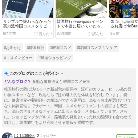
サンプルで終わらなかった
韓国旅行×wowpassイベン
気づけば毎回
実力派韓国コスメをリピー
トで本当に届いていた＆新
るお店はNoBra
ト♪
情報♪
6時間前
30時間前
3日前
#お出かけ
#韓国旅行
#韓国コスメ
#韓国コスメスキンケア
#コスメレビュー
#韓国ショッピング
このブログのここがポイント
多彩な健康測定と韓国コスメ充実
韓国旅行の際に訪れるべき新感覚の薬局や、流行のカフェ、セール品の買
い物スポットなど、現地ならではの魅力的な体験を紹介しています。特
に、健康測定や薬剤師への相談ができる薬局は、単なるお土産選びだけで
なく体調管理までサポート。韓国コスメやサプリメントの豊富さも際立
ち、流行のさまざまなアイテムに出会える楽しさを伝えています。さら
に、ショッピングやグルメ、路地裏の発見といった旅の醍醐味も合わせて
紹介し、韓国旅行をより充実させる情報が満載です。
1408685
2