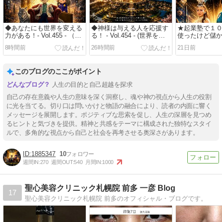
◆あなたにも世界を変える
◆神様は与える人を応援す
★起業塾で１
力がある！- Vol.455 - （世
る！ - Vol.454 - (世界を変
使ったけど儲
界を変える人たちの物語 序
える 序章その６)
い、、、そこ
8時間前
26時間前
21日前
章その７）
た！ - Vol.45
える 序章 その
このブログのここがポイント
人生の目的と自己超越を探求
自己の存在意義や人生の意味を深く洞察し、魂や神の視点から人生の役割
に光を当てる。切り口は問いかけと物語の融合により、読者の内面に響く
メッセージを展開します。ポジティブな思索を促し、人生の深層を見つめ
るヒントと気づきを提供。精神と共感をテーマに構成された独特なスタイ
ルで、多角的な視点から自己と社会を再考させる奥深さがあります。
1885347
10
週間IN:
270
週間OUT:
540
月間IN:
1000
聖心美容クリニック札幌院 前多 一彦 Blog
17
聖心美容クリニック札幌院 前多のオフィシャル・ブログです。