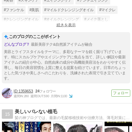
#美容
#スキンケア
#エイジングケア
#アンチエイジング
#ファンケル
#美肌
#マイルドクレンジングオイル
#マイクレ
#クレンジングオイル
#オイルクレンジング
#メイク落とし
続きを表示
#基礎化粧品
このブログのここがポイント
最新美容テク&自然派アイテムが融合
美容とライフスタイルをテーマに、多彩なテーマを鋭く掘り下げていま
す。特にスカルプケアやエイジングケアに焦点を当て、詳しい解説や最新
アイテムの紹介が中心。自然由来の成分や高機能美容法をわかりやすく伝
導し、毎日の美容習慣を上質に整える提案を続けています。日常のちょっ
とした気づきや美しさへのこだわりを、洗練された表現で引き立てていま
す。
1359653
24
週間IN:
280
週間OUT:
590
月間IN:
1100
美しいバレない植毛
15
髪の神ブログでは、最新の毛髪移植技術や治療方法、薄毛対策について専門医が詳しく解説。成功事例や術後のケア情報も豊富に掲載し、髪の悩みを解決します。