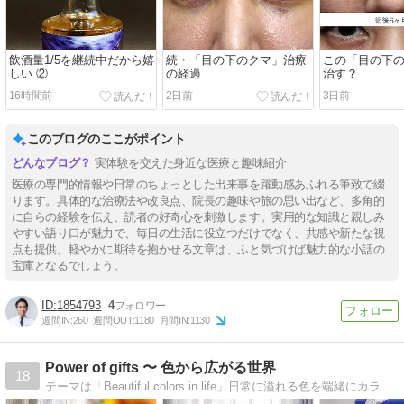
飲酒量1/5を継続中だから嬉
続・「目の下のクマ」治療
この「目の下
しい ②
の経過
治す？
16時間前
2日前
3日前
このブログのここがポイント
実体験を交えた身近な医療と趣味紹介
医療の専門的情報や日常のちょっとした出来事を躍動感あふれる筆致で綴
ります。具体的な治療法や改良点、院長の趣味や旅の思い出など、多角的
に自らの経験を伝え、読者の好奇心を刺激します。実用的な知識と親しみ
やすい語り口が魅力で、毎日の生活に役立つだけでなく、共感や新たな視
点も提供。軽やかに期待を抱かせる文章は、ふと気づけば魅力的な小話の
宝庫となるでしょう。
1854793
4
週間IN:
260
週間OUT:
1180
月間IN:
1130
Power of gifts 〜 色から広がる世界
18
テーマは「Beautiful colors in life」日常に溢れる色を端緒にカラーアナリスト兼ラッピングコーディネーターの視点で綴ります。