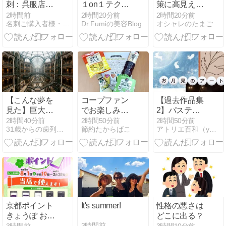
刺：呉服店・
１on１テクニ
策に高見えレ
着物屋】 和柄
ックシェアで
ースチュニッ
2時間前
2時間20分前
2時間20分前
名刺ご購入者様・観覧者様からのデザインコメントをご紹介！！…
Dr.Fumiの美容Blog
オシャレのたまご
と、筆文字が
した。
ク【lstp212-
オシャレな、
354】
和風デザイン
の名刺
【こんな夢を
コープファン
【過去作品集
見た】巨大な
でお楽しみ
2】パステル
ホテルに泊ま
BOX当選！
アート お月見
2時間40分前
2時間50分前
2時間50分前
31歳からの歯列矯正
節約たからばこ
アトリエ百和（yuwa) ゆるゆるアート
っていて、部
屋に帰ろうと
するも迷子に
なり、外に出
て驚愕の事実
を知る
京都ポイント
It's summer!
性格の悪さは
きょうぽ お使
どこに出る？
いいただけま
3時間前