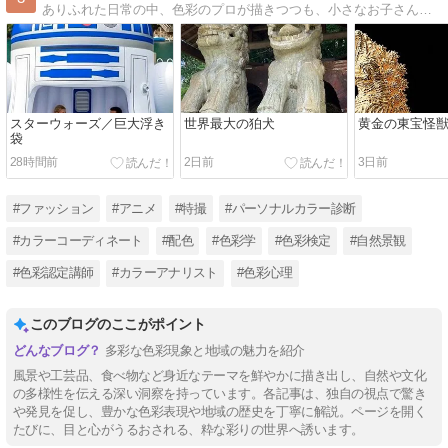
ありふれた日常の中、色彩のプロが描きつつも、小さなお子さんでも興味を持って、親しめるような内容をモットーとしております♪
スターウォーズ／巨大浮き
世界最大の狛犬
黄金の東宝怪
袋
28時間前
2日前
3日前
#ファッション
#アニメ
#特撮
#パーソナルカラー診断
#カラーコーディネート
#配色
#色彩学
#色彩検定
#自然景観
#色彩認定講師
#カラーアナリスト
#色彩心理
このブログのここがポイント
多彩な色彩現象と地域の魅力を紹介
風景や工芸品、食べ物など身近なテーマを鮮やかに描き出し、自然や文化
の多様性を伝える深い洞察を持っています。各記事は、独自の視点で驚き
や発見を促し、豊かな色彩表現や地域の歴史を丁寧に解説。ページを開く
たびに、目と心がうるおされる、粋な彩りの世界へ誘います。