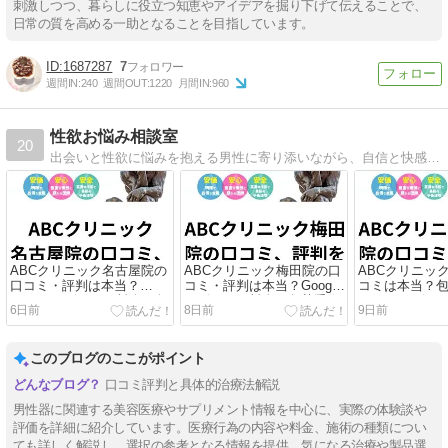
刺激しつつ、暮らしに役立つ知恵やアイデアを掘り下げて伝えることで、
日常の質を高める一助となることを目指しています。
1687287
7
週間IN:
240
週間OUT:
1220
月間IN:
960
性欲お悩み相談室
20
出会いと性欲に悩みを抱える男性に寄り添いながら、自信と快感を取り戻すためのヒントを提供し、女性との交わりに積極的になってもらうためのサイトです。
ABCクリニック名古屋院の
ABCクリニック梅田院の口
ABCクリニッ
口コミ・評判は本当？
コミ・評判は本当？Google
コミは本当？
Googleレビューや料金・包
レビューや料金・包茎手術
Googleレビ
6日前
8日前
9日前
茎手術を徹底解説
を徹底解説
を徹底解説
このブログのここがポイント
口コミ評判と具体的治療法解説
男性器に関連する美容医療やサプリメント情報を中心に、実際の体験談や
評価を詳細に紹介しています。医療行為の内容や料金、施術の種類につい
ても詳しく解説し、選択の参考となる情報を提供。気になる治療や製品選