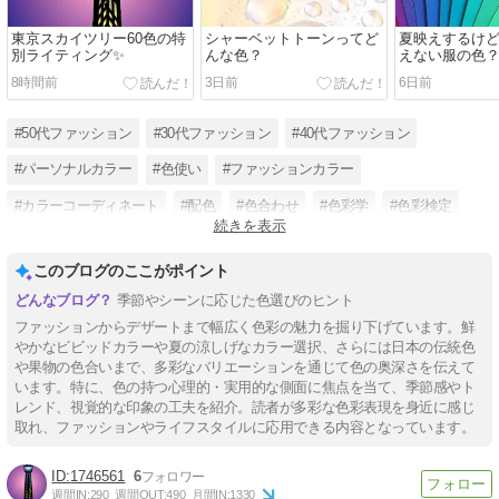
東京スカイツリー60色の特
シャーベットトーンってど
夏映えするけ
別ライティング✨
んな色？
えない服の色
8時間前
3日前
6日前
#50代ファッション
#30代ファッション
#40代ファッション
#パーソナルカラー
#色使い
#ファッションカラー
#カラーコーディネート
#配色
#色合わせ
#色彩学
#色彩検定
続きを表示
#色彩認定講師
このブログのここがポイント
季節やシーンに応じた色選びのヒント
ファッションからデザートまで幅広く色彩の魅力を掘り下げています。鮮
やかなビビッドカラーや夏の涼しげなカラー選択、さらには日本の伝統色
や果物の色合いまで、多彩なバリエーションを通じて色の奥深さを伝えて
います。特に、色の持つ心理的・実用的な側面に焦点を当て、季節感やト
レンド、視覚的な印象の工夫を紹介。読者が多彩な色彩表現を身近に感じ
取れ、ファッションやライフスタイルに応用できる内容となっています。
1746561
6
週間IN:
290
週間OUT:
490
月間IN:
1330