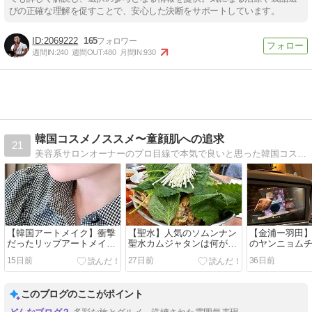
びの正確な理解を促すことで、安心した決断をサポートしています。
2069222
165
週間IN:
240
週間OUT:
480
月間IN:
930
韓国コスメノススメ〜童顔肌への追求
21
美容系サロンオーナーのプロ目線で本気で良いと思った韓国コスメを教えちゃいます。最新美容医療、韓国旅行情報も紹介するプライベートブログ
【韓国アートメイク】衝撃
【聖水】人気のソムンナン
【金浦ー羽田】
だったリップアートメイク
聖水カムジャタンは何が違
のヤンニョム
のビフォーアフター
う？レポ♪
15日前
27日前
36日前
このブログのここがポイント