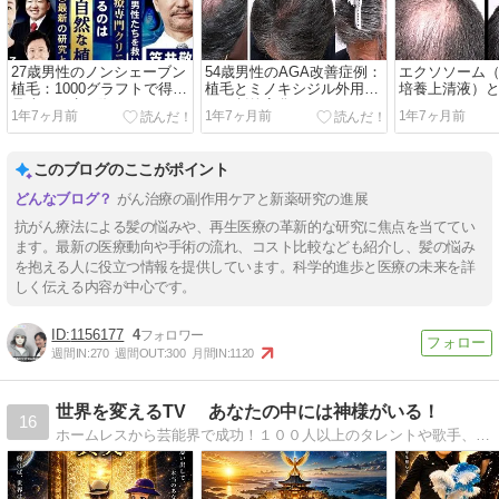
27歳男性のノンシェーブン
54歳男性のAGA改善症例：
エクソソーム
植毛：1000グラフトで得た
植毛とミノキシジル外用に
培養上清液）
見違える生え際
よる劇的変化
1年7ヶ月前
1年7ヶ月前
1年7ヶ月前
このブログのここがポイント
がん治療の副作用ケアと新薬研究の進展
抗がん療法による髪の悩みや、再生医療の革新的な研究に焦点を当ててい
ます。最新の医療動向や手術の流れ、コスト比較なども紹介し、髪の悩み
を抱える人に役立つ情報を提供しています。科学的進歩と医療の未来を詳
しく伝える内容が中心です。
1156177
4
週間IN:
270
週間OUT:
300
月間IN:
1120
世界を変えるTV あなたの中には神様がいる！
16
ホームレスから芸能界で成功！１００人以上のタレントや歌手、アーティストを発掘した創業者の 『貴女の中には神様がいる！』