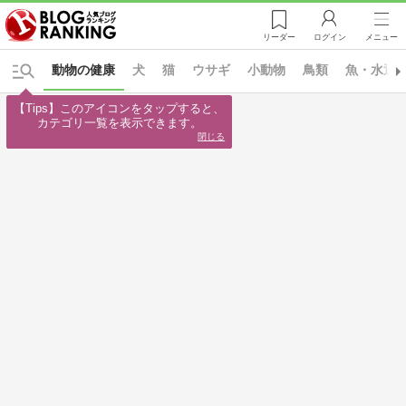
リーダー
ログイン
メニュー
動物の健康
犬
猫
ウサギ
小動物
鳥類
魚・水辺
【Tips】このアイコンをタップすると、

カテゴリ一覧を表示できます。
閉じる