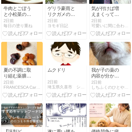
牛肉とごぼう
ゲリラ豪雨と
気が付けば増
と小松菜のし
リクガメの夏
えまくってる
ぐれ煮風炒め
眠
可愛いオアシ
2日前
2日前
2日前
毎日の塗り重ね
ヨモギ日記
可愛いに間に合わない
ス動画自分用
まとめ
夏の不調に取
ムクドリ
我が子の薬の
り組む薬膳と
内容が分から
方剤のハナシ
ない？
2日前
2日前
2日前
埼玉県久喜市 シロー動物病院のブログ
FRANCESCA Care Partner
しちふくのひとやすみ
【評判ど
遂に重い腰を
価格競争に疲