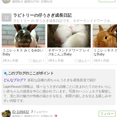
週間IN:
8
週間OUT:
50
月間IN:
32
ラビトリーの仔うさぎ成長日記
12
ラビトリー の 仔うさぎ成長日記です。ネザーランドドワーフ＆ホーランドロップ の仔うさぎ成長日記です。
ミニレッキス みくる&ゆい
ネザーランドドワーフ レイ
ミニレッキス 
Baby
ズ&こんぶBaby
なBaby
1年3ヶ月前
1年5ヶ月前
1年9ヶ月前
このブログのここがポイント
多彩な品種の赤ちゃんうさぎを産地直送で紹介
LapinHouseの情報は、様々なうさぎの品種ごとに生まれたてのかわいらし
い赤ちゃんの成長を中心に描かれています。写真やハッシュタグを駆使し
て、見た目の魅力や性格の温かさを伝え、飼育の楽しさを伝える親しみや
すい内容です。
1189432
7
週間IN:
7
週間OUT:
22
月間IN:
28