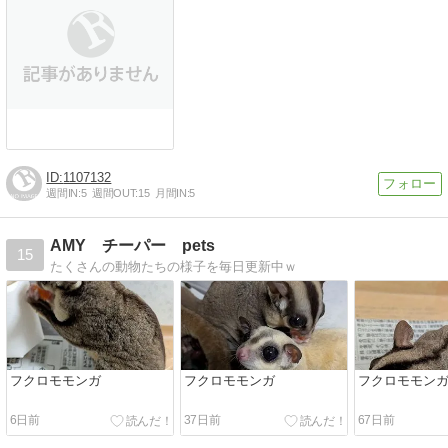
1107132
週間IN:
5
週間OUT:
15
月間IN:
5
AMY チーパー pets
15
たくさんの動物たちの様子を毎日更新中ｗ
フクロモモンガ
フクロモモンガ
フクロモモン
6日前
37日前
67日前