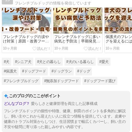
フレンチブルドッグの情報を発信しています
フレンチブルドッグの涙や
フレンチブルドッグに多い
保護犬のフレ
け対策｜原因・改善フー
病気と予防法｜早期発見の
グを迎えるに
ド・自宅ケアを紹介
ポイントを解説
の流れと心の
10ヶ月前
10ヶ月前
10ヶ月前
#犬
#シニア犬
#犬との暮らし
#犬のいる暮らし
#愛犬
#保護犬
#ドッグフード
#ドッグラン
#ドッグ
#フレンチブルドッグ
#無添加ドッグフード
#ドッグフード選び
このブログのここがポイント
愛らしさと健康管理を両立した記事構成
フレンチブルドッグの個性や特徴、健康、飼育のポイントを多角的に解説
し、飼い主やこれから迎えたい人に役立つ情報を提供しています。皮膚や
健康のトラブル対策からしつけ、生活習慣まで幅広くカバーし、飼い主の
不安や疑問に寄り添った親しみやすい内容です。