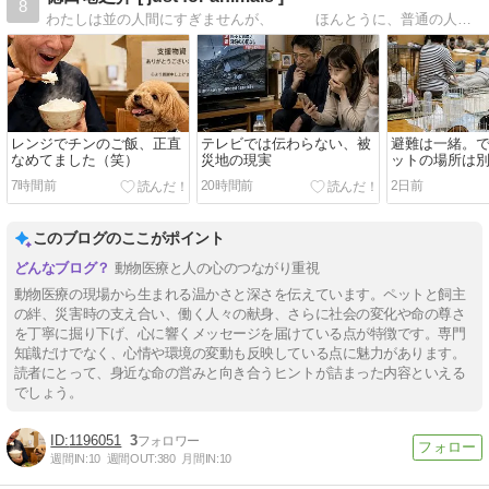
8
わたしは並の人間にすぎませんが、 ほんとうに、普通の人以上に 「一生懸命」にやります 1964 President Theodore…
レンジでチンのご飯、正直
テレビでは伝わらない、被
避難は一緒。
なめてました（笑）
災地の現実
ットの場所は
7時間前
20時間前
2日前
このブログのここがポイント
動物医療と人の心のつながり重視
動物医療の現場から生まれる温かさと深さを伝えています。ペットと飼主
の絆、災害時の支え合い、働く人々の献身、さらに社会の変化や命の尊さ
を丁寧に掘り下げ、心に響くメッセージを届けている点が特徴です。専門
知識だけでなく、心情や環境の変動も反映している点に魅力があります。
読者にとって、身近な命の営みと向き合うヒントが詰まった内容といえる
でしょう。
1196051
3
週間IN:
10
週間OUT:
380
月間IN:
10