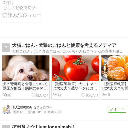
～07.31
7日前
ひこの動物病院ブログ
犬猫ごはん - 犬猫のごはんと健康を考えるメディア
7
犬猫ごはんとは？犬猫ごはんはわんちゃんねこちゃんの食事と健康を本気で考えるメディアです。
犬の腎臓病と食事について
【獣医師執筆】犬にトマト
【獣医師執筆
獣医が解説｜病気の身体に
は大丈夫？茎やヘタには毒
は大丈夫？柑
良い食べものとは？
素があるので注意しよう
ときの注意点
3年前
3年前
3年前
2098956
2
週間IN:
10
週間OUT:
130
月間IN:
20
徳田竜之介 [ just for animals ]