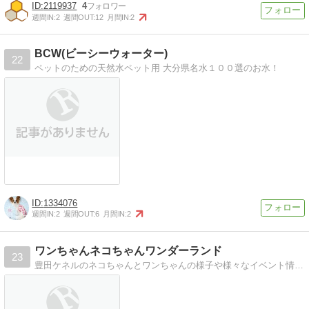
2119937
4
週間IN:
2
週間OUT:
12
月間IN:
2
BCW(ビーシーウォーター)
22
ペットのための天然水ペット用 大分県名水１００選のお水！
1334076
週間IN:
2
週間OUT:
6
月間IN:
2
ワンちゃんネコちゃんワンダーランド
23
豊田ケネルのネコちゃんとワンちゃんの様子や様々なイベント情報をお知らせするブログ