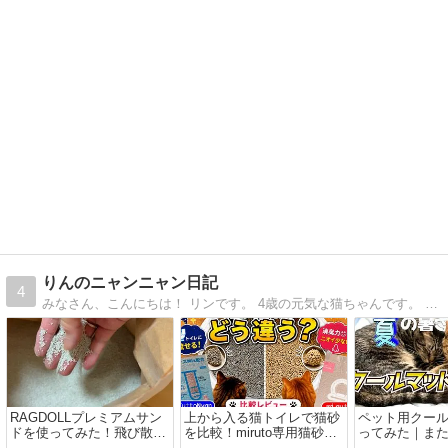
りんのニャンニャン日記
4
みなさん、こんにちは！ リンです。 4歳の元気な猫ちゃんです。 私のブログでは、日常の出来事やおもしろエピソード、猫のライフスタイルなど、にゃんにゃんな内容をお届けします。 一緒に楽しい時間を過ごしましょう！
RAGDOLLプレミアムサン
上から入る猫トイレで猫砂
ペット用クー
ドを使ってみた！飛び散り
を比較！miruto専用猫砂と
ってみた｜ま
や固まり具合を正直レビュ
Zutto Nyanを使ってみた
が変わった夏