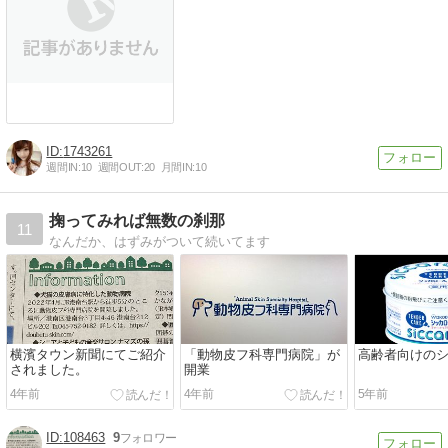
1743261
週間IN:
10
週間OUT:
20
月間IN:
10
掬ってみれば無数の刹那
11
なんだか、はずみがついて続いてます
横濱タウン新聞にてご紹介
「動物皮フ科専門病院」が
高齢者向けの
されました。
開業
4年前
4年前
5年前
108463
9