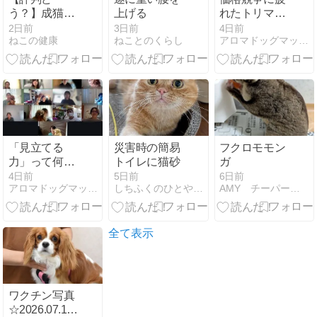
う？】成猫用
上げる
れたトリマー
シュプレモ
さんへ | カッ
2日前
3日前
4日前
ねこの健康
ねことのくらし
アロマドッグマッサージで犬の人生が変わる
（ニュート
トだけで終わ
ロ）の口コミ
らない、もう
の６件を検
1つの専門性
証！またその
という武器
安全性は？
「見立てる
災害時の簡易
フクロモモン
力」って何?
トイレに猫砂
ガ
技術だけじゃ
4日前
5日前
6日前
アロマドッグマッサージで犬の人生が変わる
しちふくのひとやすみ
AMY チーパー pets
ないメンテナ
ンスドッグマ
ッサージ®が
本当に大事に
全て表示
していること
ワクチン写真
☆2026.07.16