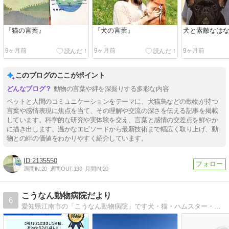
『猫の言葉』
『犬の言葉』
犬と素敵なは
9ヶ月前
9ヶ月前
9ヶ月前
このブログのここがポイント
動物の言葉や絆を深掘りする多彩な内容
ペットと人間のコミュニケーションをテーマに、犬猫鳥などの動物が持つ
言葉や感情表現に焦点を当て、その理解や交流の深さを伝える記事を掲載
しています。科学的な研究や実体験を交え、言葉と感情の交差点を鮮やか
に描き出します。温かなエピソードから最新技術まで幅広く取り上げ、動
物との絆の価値をわかりやすく紹介しています。
2135550
週間IN:
20
週間OUT:
130
月間IN:
20
こうなん動物病院だより
6
愛知県江南市の「こうなん動物病院」です犬・猫・ハムスター・うさぎ・iPhone・iPadの事を書いてます