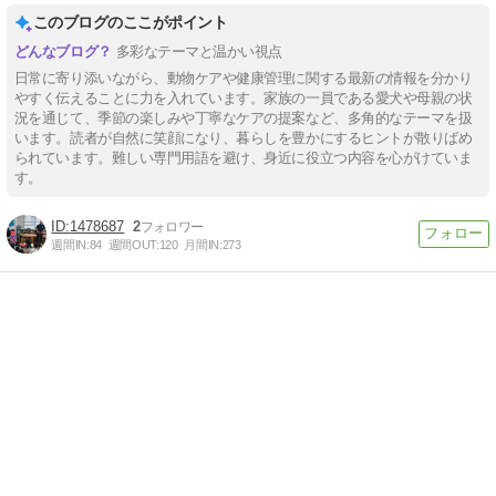
このブログのここがポイント
多彩なテーマと温かい視点
日常に寄り添いながら、動物ケアや健康管理に関する最新の情報を分かり
やすく伝えることに力を入れています。家族の一員である愛犬や母親の状
況を通じて、季節の楽しみや丁寧なケアの提案など、多角的なテーマを扱
います。読者が自然に笑顔になり、暮らしを豊かにするヒントが散りばめ
られています。難しい専門用語を避け、身近に役立つ内容を心がけていま
す。
1478687
2
週間IN:
84
週間OUT:
120
月間IN:
273