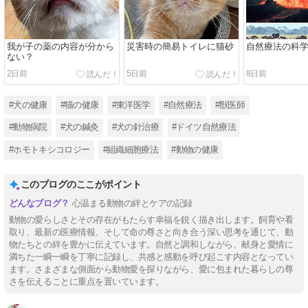
我が子の薬の内容が分から
災害時の簡易トイレに猫砂
自然療法の科
ない？
2日前
5日前
8日前
#犬の健康
#猫の健康
#東洋医学
#自然療法
#獣医師
#動物病院
#犬の鍼灸
#犬の針治療
#ドイツ自然療法
#ホモトキシコロジー
#組織細胞療法
#動物の健康
このブログのここがポイント
心温まる動物の絆とケアの記録
動物の愛らしさとその存在がもたらす幸福を鋭く描き出します。飼育や看
取り、最新の医療情報、そして命の尊さと向き合う深い思考を通じて、動
物たちとの絆を豊かに伝えています。自然と調和しながら、献身と愛情に
満ちた一瞬一瞬を丁寧に記録し、共感と感動を呼び起こす内容となってい
ます。さまざまな側面から動物愛を探りながら、愛に包まれた暮らしの尊
さを伝えることに重点を置いています。