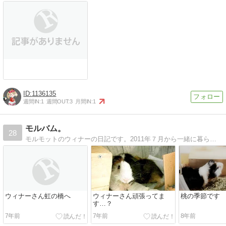
1136135
週間IN:
1
週間OUT:
3
月間IN:
1
モルバム。
28
モルモットのウィナーの日記です。2011年７月から一緒に暮らしています(≧ω≦)ｂ
ウィナーさん虹の橋へ
ウィナーさん頑張ってま
桃の季節です
す…？
7年前
7年前
8年前