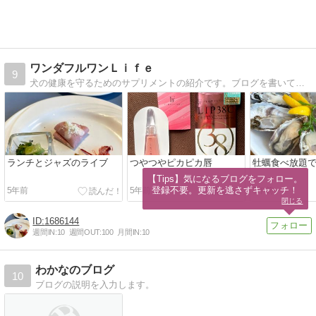
ワンダフルワンＬｉｆｅ
9
犬の健康を守るためのサプリメントの紹介です。ブログを書いてリンクしてサプリメントの広告を載せています。
ランチとジャズのライブ
つやつやピカピカ唇
牡蠣食べ放題
【Tips】気になるブログをフォロー。

登録不要。更新を逃さずキャッチ！
5年前
5年前
5年前
閉じる
1686144
週間IN:
10
週間OUT:
100
月間IN:
10
わかなのブログ
10
ブログの説明を入力します。