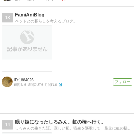
FamiAniBlog
13
ペットとの暮らしを考えるブログ。
1884026
週間IN:
6
週間OUT:
6
月間IN:
6
眠り姫になったしろみん。虹の橋へ行く。
14
しろみんの生きた証。寂しい私。猫生を謳歌して一足先に虹の橋へ。。。