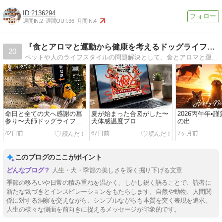
2136294
週間IN:
2
週間OUT:
36
月間IN:
4
『食とアロマと運動から健康を考えるドッグライフスタイリスト…
20
ペットや人のライフスタイルの問題解決として、食とアロマと運動から心身の健康、そして経済的な健康に取り組み、ペットや人が豊かなライフスタイルを実現できるサポート…
命日と全ての犬へ感謝の墓
夏が始まった合図がした〜
2026丙午年•
参り〜犬師ドッグライフス
犬体感温度プロ
の出
タイリスト
42日前
67日前
7ヶ月前
このブログのここがポイント
人生・犬・季節の美しさを深く掘り下げる文章
季節の移ろいや日常の積み重ねを温かく、しかし鋭く語ることで、読者に
新たな気づきとインスピレーションをもたらします。自然や動物、人間関
係に対する洞察を交えながら、シンプルながらも本質を突く表現を追求。
人生の様々な側面を前向きに捉えるメッセージが印象的です。