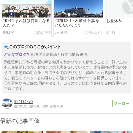
1974生まれはは何歳になる
2026.02.19 木曜日 休診を
お盆休み
んだ？
いただいてます
80日前
6ヶ月前
2年前
このブログのここがポイント
獣医の最新知識と役立つ情報発信
動物医療に関わる現場の声と知見をわかりやすく伝えることで、飼い主の
不安を解消しつつ、動物ケアの充実を促しています。休診案内や季節の注
意点、緊急時の対応策、専門学会での学びなど、多岐にわたる記事を通じ
て、安心してペットとの暮らしを続けられるサポートを提供しています。
心配蘇生や感染症の理解も深まり、日々のケアに自信を持てる内容重視の
ブログです。
1114870
週間IN:
20
週間OUT:
100
月間IN:
20
最新の記事画像