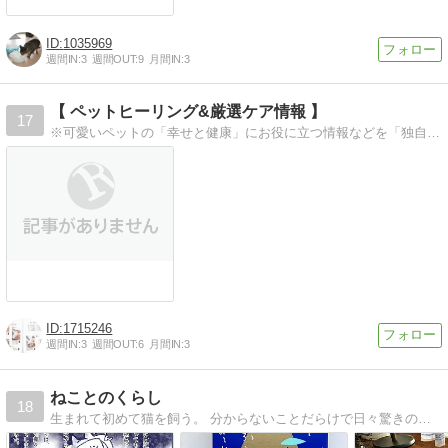
1035969
週間IN:
3
週間OUT:
9
月間IN:
3
【 ペットヒーリング&厳選ケア情報 】
17
※可愛いペットの「幸せと健康」にお役に立つ情報などを「独自の視点」から発信していきたいと思います。パワー体験頁も沢山在りますので宜しければご来訪下さい。
1715246
週間IN:
3
週間OUT:
6
月間IN:
3
ねことのくらし
18
生まれて初めて猫を飼う。 分からないことだらけで日々驚きの連続。 人生ガラリと変わったけど、楽しい毎日を送っています。