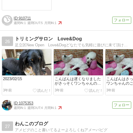
910711
週間IN:
1
週間OUT:
5
月間IN:
1
トリミングサロン Love&Dog
26
足立区New Open Love&Dogどなたでも気軽に遊びに来て頂けます。笑顔あふれる皆様の憩いの場としてどうぞ！
2023/02/15
こんばんは遅くなりました
こんばんはさ
がさっそくワンちゃんのご
ワンちゃんのご
紹介です☆ビスケちゃん...
来店ありがと
3年前
3年前
3年前
す!...
1075353
週間IN:
1
週間OUT:
4
月間IN:
1
わんこのブログ
27
アメピグのこと書いてるよーよろしくねアメーバピグ