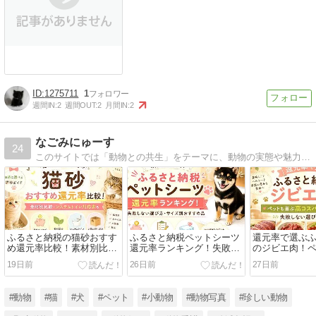
1275711
1
週間IN:
2
週間OUT:
2
月間IN:
2
なごみにゅーす
24
このサイトでは「動物との共生」をテーマに、動物の実態や魅力をお届けします。ご覧になった方にとって、動物の命を考えるきっかけになりますように…。
ふるさと納税の猫砂おすす
ふるさと納税ペットシーツ
還元率で選ぶ
め還元率比較！素材別比
還元率ランキング！失敗し
のジビエ肉！
較・システムトイレ対応表
ない選び方・サイズ別おす
高コスパな返
19日前
26日前
27日前
も
すめ品
ない選び方
#動物
#猫
#犬
#ペット
#小動物
#動物写真
#珍しい動物