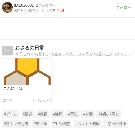
1820601
2
週間IN:
2
週間OUT:
28
月間IN:
2
おさるの日常
21
今日これから新しい人生を歩む方、どん底から這い上がりたい、健康的な毎日を送りたいという方に向けたブログです。それと私の偏見と趣味を掛け合わせながら、ブログを書いていきます。皆様今日もお仕事いってらっしゃいませ。
こんにちは
2年前
#ゲーム
#投資
#美容
#健康
#育児
#介護
#お取り寄せ
#筋トレ初心者
#習い事
#生活習慣
#ペットの健康
#毎日の健康