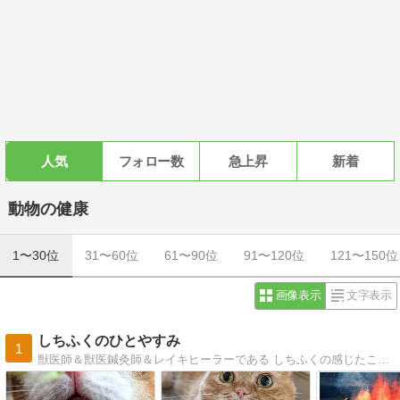
人気
フォロー数
急上昇
新着
動物の健康
1〜30位
31〜60位
61〜90位
91〜120位
121〜150位
画像表示
文字表示
しちふくのひとやすみ
1
獣医師＆獣医鍼灸師＆レイキヒーラーである しちふくの感じたことを綴ります。世田谷のピリカメディカルサロンで鍼灸と漢方薬での獣医療を提供しています。