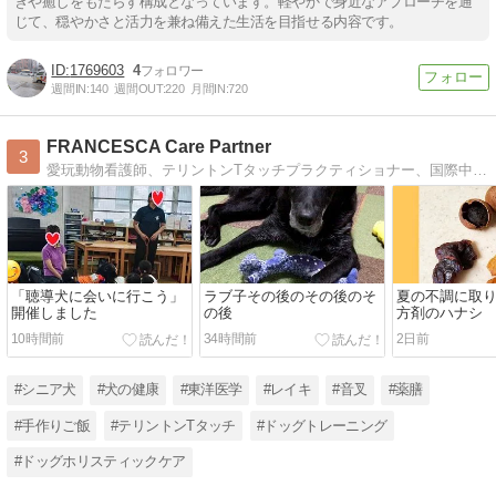
きや癒しをもたらす構成となっています。軽やかで身近なアプローチを通
じて、穏やかさと活力を兼ね備えた生活を目指せる内容です。
1769603
4
週間IN:
140
週間OUT:
220
月間IN:
720
FRANCESCA Care Partner
3
愛玩動物看護師、テリントンTタッチプラクティショナー、国際中医薬膳師、優良家庭犬普及協会グッドシチズンテストサブジャッジ主催ペットのセミナー、イベント等のご案内FRANCESCAの活動をお知らせします
「聴導犬に会いに行こう」
ラブ子その後のその後のそ
夏の不調に取
開催しました
の後
方剤のハナシ
10時間前
34時間前
2日前
#シニア犬
#犬の健康
#東洋医学
#レイキ
#音叉
#薬膳
#手作りご飯
#テリントンTタッチ
#ドッグトレーニング
#ドッグホリスティックケア