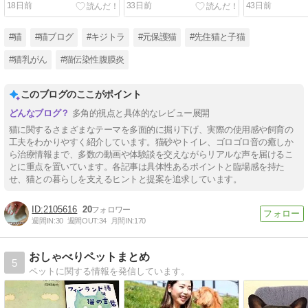
18日前
33日前
43日前
ー
#猫
#猫ブログ
#キジトラ
#元保護猫
#先住猫と子猫
#猫乳がん
#猫伝染性腹膜炎
このブログのここがポイント
多角的視点と具体的なレビュー展開
猫に関するさまざまなテーマを多面的に掘り下げ、実際の使用感や飼育の
工夫をわかりやすく紹介しています。猫砂やトイレ、ゴロゴロ音の癒しか
ら治療情報まで、多数の動画や体験談を交えながらリアルな声を届けるこ
とに重点を置いています。各記事は具体性あるポイントと臨場感を持た
せ、猫との暮らしを支えるヒントと提案を追求しています。
2105616
20
週間IN:
30
週間OUT:
34
月間IN:
170
おしゃべりペットまとめ
5
ペットに関する情報を発信しています。