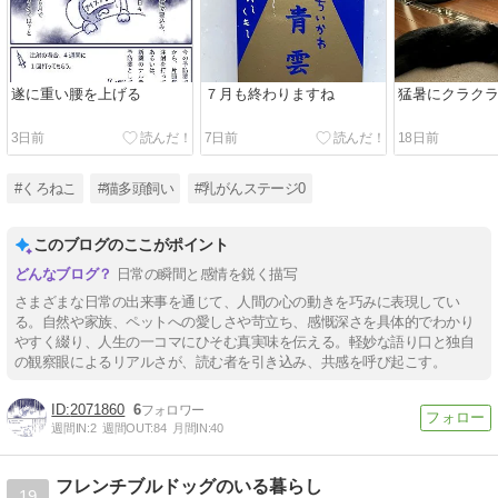
遂に重い腰を上げる
７月も終わりますね
猛暑にクラク
3日前
7日前
18日前
#くろねこ
#猫多頭飼い
#乳がんステージ0
このブログのここがポイント
日常の瞬間と感情を鋭く描写
さまざまな日常の出来事を通じて、人間の心の動きを巧みに表現してい
る。自然や家族、ペットへの愛しさや苛立ち、感慨深さを具体的でわかり
やすく綴り、人生の一コマにひそむ真実味を伝える。軽妙な語り口と独自
の観察眼によるリアルさが、読む者を引き込み、共感を呼び起こす。
2071860
6
週間IN:
2
週間OUT:
84
月間IN:
40
フレンチブルドッグのいる暮らし
19