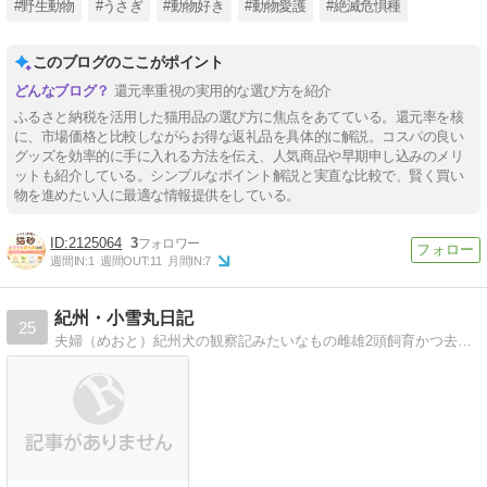
#野生動物
#うさぎ
#動物好き
#動物愛護
#絶滅危惧種
このブログのここがポイント
還元率重視の実用的な選び方を紹介
ふるさと納税を活用した猫用品の選び方に焦点をあてている。還元率を核
に、市場価格と比較しながらお得な返礼品を具体的に解説。コスパの良い
グッズを効率的に手に入れる方法を伝え、人気商品や早期申し込みのメリ
ットも紹介している。シンプルなポイント解説と実直な比較で、賢く買い
物を進めたい人に最適な情報提供をしている。
2125064
3
週間IN:
1
週間OUT:
11
月間IN:
7
紀州・小雪丸日記
25
夫婦（めおと）紀州犬の観察記みたいなもの雌雄2頭飼育かつ去勢避妊は（あえて）せず、紀州犬本来の良さを日々感じています。