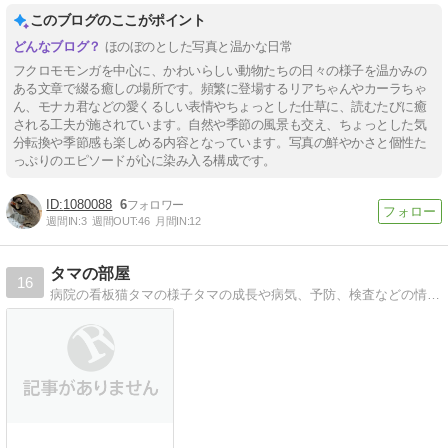
このブログのここがポイント
ほのぼのとした写真と温かな日常
フクロモモンガを中心に、かわいらしい動物たちの日々の様子を温かみの
ある文章で綴る癒しの場所です。頻繁に登場するリアちゃんやカーラちゃ
ん、モナカ君などの愛くるしい表情やちょっとした仕草に、読むたびに癒
される工夫が施されています。自然や季節の風景も交え、ちょっとした気
分転換や季節感も楽しめる内容となっています。写真の鮮やかさと個性た
っぷりのエピソードが心に染み入る構成です。
1080088
6
週間IN:
3
週間OUT:
46
月間IN:
12
タマの部屋
16
病院の看板猫タマの様子タマの成長や病気、予防、検査などの情報を載せていきます