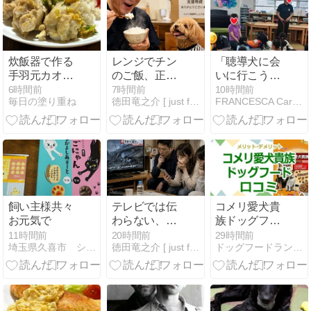
炊飯器で作る
レンジでチン
「聴導犬に会
手羽元カオマ
のご飯、正直
いに行こう」
ンガイ
なめてました
開催しました
6時間前
7時間前
10時間前
毎日の塗り重ね
徳田竜之介 [ just for animals ]
FRANCESCA Care Partner
（笑）
飼い主様共々
テレビでは伝
コメリ愛犬貴
お元気で
わらない、被
族ドッグフー
災地の現実
ドの口コミ！
11時間前
20時間前
29時間前
埼玉県久喜市 シロー動物病院のブログ
徳田竜之介 [ just for animals ]
ドッグフードランキング犬餌王
メリット・デ
メリットを全
公開