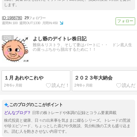
します。
1988780
29
週間IN:
100
週間OUT:
1330
月間IN:
450
22
よし爺のデイトレ株日記
難病＆リストラ、そして妻はパートに・・ ドン底人生
の崖っぷちから脱出するために！！
１月 あれやこれや
２０２３年大納会
2年6ヶ月前
2年8ヶ月前
このブログのここがポイント
日常の株トレードや体調の記録とコラム要素満載
株式投資と健康、日々の出来事を気ままに綴るシリーズ。トレードの荒波
や珍エピソード、ちょっとした喜びや失敗談、気分転換の工夫も盛り込ま
れ、読む人を飽きさせない内容です。