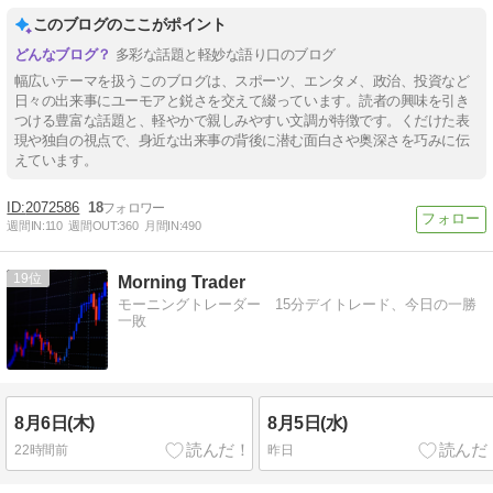
このブログのここがポイント
多彩な話題と軽妙な語り口のブログ
幅広いテーマを扱うこのブログは、スポーツ、エンタメ、政治、投資など
日々の出来事にユーモアと鋭さを交えて綴っています。読者の興味を引き
つける豊富な話題と、軽やかで親しみやすい文調が特徴です。くだけた表
現や独自の視点で、身近な出来事の背後に潜む面白さや奥深さを巧みに伝
えています。
2072586
18
週間IN:
110
週間OUT:
360
月間IN:
490
19
Morning Trader
モーニングトレーダー 15分デイトレード、今日の一勝
一敗
8月6日(木)
8月5日(水)
22時間前
昨日