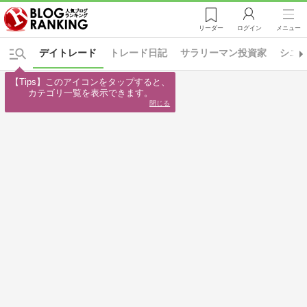
リーダー
ログイン
メニュー
デイトレード
トレード日記
サラリーマン投資家
シニ
【Tips】このアイコンをタップすると、

カテゴリ一覧を表示できます。
閉じる