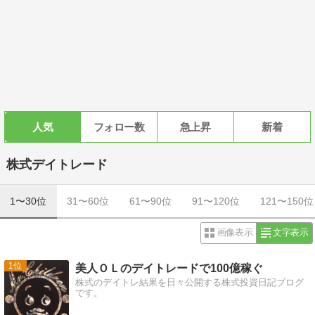
人気
フォロー数
急上昇
新着
株式デイトレード
1〜30位
31〜60位
61〜90位
91〜120位
121〜150位
画像表示
文字表示
1
美人ＯＬのデイトレードで100億稼ぐ
株式のデイトレ結果を日々公開する株式投資日記ブログ
です。