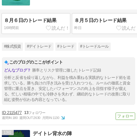
８月６日のトレード結果
８月５日のトレード結果
16時間前
昨日
#株式投資
#デイトレード
#トレード
#トレードルール
このブログのここがポイント
勝率とリスク管理に徹したトレード記録
分析と反省を繰り返しながら、利益を積み重ねる実践的なトレード術を追
求している。勝ち負けの浮き沈みを受け入れつつも、ルールの徹底と資金
管理に重点を置き、安定したパフォーマンスの向上を目指す様子が窺え
る。忙しい相場の中でも冷静さを失わず、継続的なトレードの改善に取り
組む姿勢が伝わる内容となっている。
2115477
13
週間IN:
180
週間OUT:
2630
月間IN:
1130
13
デイトレ背水の陣