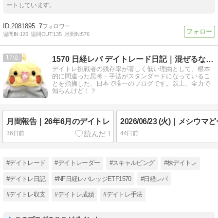
ートしています。
2081895
7
週間IN:
126
週間OUT:
135
月間IN:
576
17
1570 日経レバ デイトレード日記｜混ぜるな危険 …
デイトレ挑戦者の残存率が著しく低い理由として、根本
的に間違った思考・手法がスタンダードになっているこ
とを指摘した、日本で唯一のブログです。以上、全力で
知らんけど！？
月間報告｜26年6月のデイトレ
36日前
44日前
#デイトレード
#デイトレーダー
#スキャルピング
#株デイトレ
#デイトレ日記
#NF日経レバレッジETF1570
#日経レバ
#デイトレ収支
#デイトレ成績
#デイトレ手法