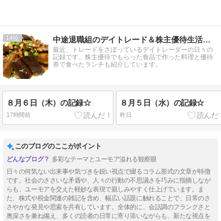
14
中途退職組のデイトレード＆株主優待生活日記
最近、トレードをさぼっているデイトレーダーの日々の
記録です。株主優待でもらった食品で作った料理と優待
券で食べたランチも紹介しています。
８月６日（木）の記録☆
８月５日（水）の記録☆
17時間前
昨日
このブログのここがポイント
多彩なテーマとユーモア溢れる観察眼
日々の何気ない出来事や気づきを鋭い視点で綴るコラム形式の文章が特徴
です。社会のささいな矛盾や、人々の行動の不思議さを巧みに指摘しなが
らも、ユーモアを交えた軽妙な表現で親しみやすく仕上げています。ま
た、株式や税金関連の雑記を含め、幅広い話題に触れることで、日常のさ
さやかな発見や思索を共有しています。全体的に、会話調のフランクさと
奥深さを兼ね備え、多くの読者の日常に寄り添いながらも、新たな視点を