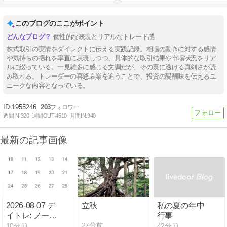
このブログのここがポイント
個性的な表現とリアルなトレード感
株式取引の実情をダイレクトに伝える実践記録。相場の動きに対する感情
や気持ちの揺れを率直に表現しつつ、具体的な取引結果や市場状況をリア
ルに綴っている。一見雑多に感じる文調だが、その裏に透ける真剣さが読
み取れる。トレーダーの喜怒哀楽を追うことで、投資の醍醐味を伝えるユ
ニークな内容となっている。
1955246
203
週間IN:
320
週間OUT:
4510
月間IN:
940
最新の記事画像
2026-08-07 デ
立秋
私の夏の年中
イトレ: ノート
行事
レードの予
27分前
10分前
42分前