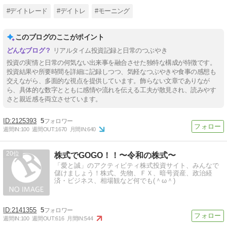
#デイトレード
#デイトレ
#モーニング
このブログのここがポイント
リアルタイム投資記録と日常のつぶやき
投資の実情と日常の何気ない出来事を融合させた独特な構成が特徴です。
投資結果や所要時間を詳細に記録しつつ、気軽なつぶやきや食事の感想も
交えながら、多面的な視点を提供しています。飾らない文章でありなが
ら、具体的な数字とともに感情や流れを伝える工夫が散見され、読みやす
さと親近感を両立させています。
2125393
5
週間IN:
100
週間OUT:
1670
月間IN:
640
20
株式でGOGO！！〜令和の株式〜
「愛と誠」のアクティビティ株式投資サイト、みんなで
儲けましょう！株式、先物、ＦＸ、暗号資産、政治経
済・ビジネス、相場観など何でも(＾ω＾)
2141355
5
週間IN:
100
週間OUT:
616
月間IN:
544