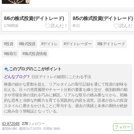
8/6の株式投資(デイトレード)
8/5の株式投資(デイトレード)
17時間前
昨日
#投資
#株式投資
#デイトレ
#デイトレーダー
#株デイトレード
#株取引
#株式投資情報
このブログのここがポイント
日次デイトレの細部にこだわる手法
株価の細かな変動を捉え、リアルタイムの取引記録を通じて投資の妙味を
伝える。日々の売買履歴やチャート分析の要素を織り交ぜ、個別銘柄の動
きや市場全体の流れを巧みに解説。リアルな取引の積み重なりから、戦略
的な思考と冷静な判断力を育てる実践的な内容を追究。読者が自らの投資
スタイルに磨きをかけることに寄与する、過去の実績と未来の期待が絶妙
に絡み合う情報誌となっている。
972048
278
週間IN:
890
週間OUT:
20270
月間IN:
3880