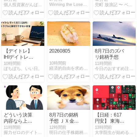
Winning the Loser's Game
個人投資家がんばろう！
兜町 放浪記 〜 ベテラン投資家向け 株式情報ブログ
定、銘柄観察
【デイトレ】
20260805
8月7日のズバ
IHIデイトレで
リ銘柄予想
＋1万7,120円
10時間前
10時間前
11時間前
経済的自由を求めて〜未経験27歳からのデイトレード〜
ぼちぼち、いい日。
今日のおすすめ注目株価情報（株予想）
｜録画トラブ
ルと損切りで
きない反省
どういう決算
8月7日の銘柄
【日経：617
内容なら上が
予想 ＪＸ金〇
円安】 東海カ
るのか
に注目！
ーボンオムロ
11時間前
12時間前
13時間前
握力ゼロのデイトレード記録
明日の仕手株銘柄予想！
大学院生が始める株式投資
（2026/8/6の
【5016】
ンフィーチャ