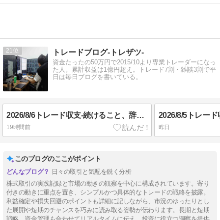
21
トレードブログ-トレザツ-
資金たったの50万円で2015/10より専業トレーダーになっ
た人。累計収益は1億円超え。トレード7割・雑談3割で平
日は毎日ブログを書いている。
2026/8/6トレード収支-続けること、辞めること-
19時間前
昨日
このブログのここがポイント
日々の取引と気配を鋭く分析
株式取引の実践記録と市場の動きの観察を中心に構成されています。寄り
付きの動きに重点を置き、シンプルかつ具体的なトレードの戦略を披露。
利益確定や損失回避のポイントも詳細に記しながら、市況のゆったりとし
た展開や短期のチャンスを巧みに読み取る姿勢が伝わります。長期と短期
戦略、資金管理も合わせてリアルタイムに伝え、投資に役立つ洞察を提供