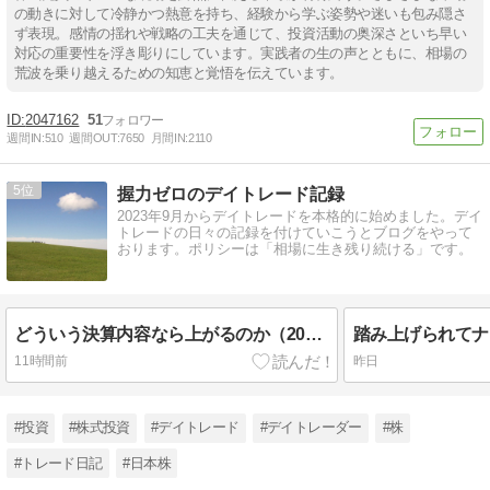
の動きに対して冷静かつ熱意を持ち、経験から学ぶ姿勢や迷いも包み隠さ
ず表現。感情の揺れや戦略の工夫を通じて、投資活動の奥深さといち早い
対応の重要性を浮き彫りにしています。実践者の生の声とともに、相場の
荒波を乗り越えるための知恵と覚悟を伝えています。
2047162
51
週間IN:
510
週間OUT:
7650
月間IN:
2110
5
握力ゼロのデイトレード記録
2023年9月からデイトレードを本格的に始めました。デイ
トレードの日々の記録を付けていこうとブログをやって
おります。ポリシーは「相場に生き残り続ける」です。
どういう決算内容なら上がるのか（2026/8/6のデイトレード記録）
11時間前
昨日
#投資
#株式投資
#デイトレード
#デイトレーダー
#株
#トレード日記
#日本株