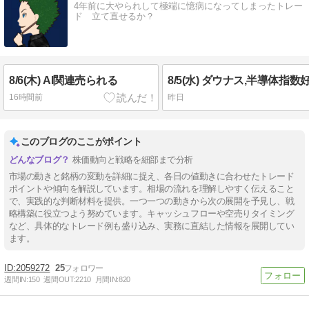
4年前に大やられして極端に憶病になってしまったトレー
ド 立て直せるか？
8/6(木) AI関連売られる
16時間前
昨日
このブログのここがポイント
株価動向と戦略を細部まで分析
市場の動きと銘柄の変動を詳細に捉え、各日の値動きに合わせたトレード
ポイントや傾向を解説しています。相場の流れを理解しやすく伝えること
で、実践的な判断材料を提供。一つ一つの動きから次の展開を予見し、戦
略構築に役立つよう努めています。キャッシュフローや空売りタイミング
など、具体的なトレード例も盛り込み、実務に直結した情報を展開してい
ます。
2059272
25
週間IN:
150
週間OUT:
2210
月間IN:
820