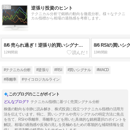
7
逆張り投資のヒント
テクニカル分析で銘柄の動向を徹底分析。様々なテクニ
カル指標から相場の過熱感を考察します。
8/6 売られ過ぎ！逆張り的買いシグナル多数の銘柄
8/6 RSIの買い
12時間前
13時間前
#テクニカル分析
#逆張り
#RSI
#買いシグナル
#MACD
#乖離率
#サイコロジカルライン
このブログのここがポイント
テクニカル指標に基づく売買シグナル分析
株価の動向を冷静に読み解き、株式投資に役立つテクニカル指標の活用方
法を伝えています。特に、買いシグナルや売りシグナルの特定方法に焦点
を当て、RSIや乖離率、乖離率などを用いた具体的な銘柄選択のポイントを
解説。相場の過熱感や反発の兆しを見極めるための客観的な補助情報を提
供し、投資判断の精度向上をサポートします。