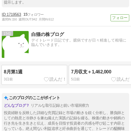
提示します。
1719563
15
週間IN:
150
週間OUT:
942
月間IN:
612
15
白猫の株ブログ
デイトレード日記です。臆病ですが日々精進して相場に
臨んでいきます。
8月第1週
7月収支＋1,462,000
3日前
5日前
このブログのここがポイント
リアルな取引記録と鋭い市場洞察力
投資経験を反映した詳細な売買記録と市場の動きを鋭く分析し、勝負師と
しての熱意と冷静さを兼ね備えた実践の記録を綴る。株価の動きや銘柄の
行き先を生き生きと伝え、成長を目指す投資者の共感を呼び起こす内容と
なっている。絶え間ない利益追求と紆余曲折を通じて、トレードの醍醐味