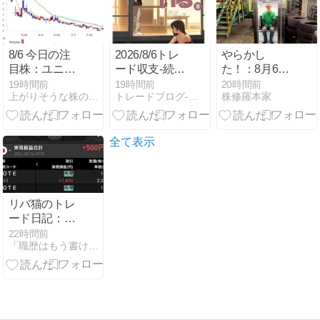
8/6 今日の注
2026/8/6トレ
やらかし
目株：ユニチ
ード収支-続け
た！：8月6日
カ(3103)
ること、辞め
（木）前場
19時間前
19時間前
20時間前
上がりそうな株の探し方
トレードブログ-トレザツ-
株修羅本家
ること-
全て表示
リバ猫のトレ
ード日記：高
値掴みからの
22時間前
「職歴はもう書けない。だから株で人生リバらせる。
生還！コツコ
ツ利確を重ね
て＋860円勝
ち越し🐾✨