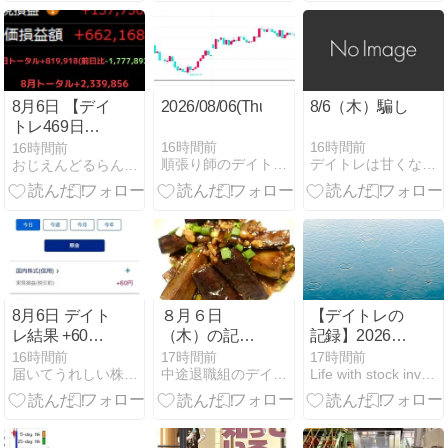
8月6日 【デイ
2026/08/06(Thu)
8/6（木）騙し
トレ469日
目】〜これは
16時間前
16時間前
16時間前
順張り師のデイトレ備忘録
デイトレは甘くない！
おじえんどるらんど | 〜おじさんの投資の夢の国〜
負けだ。実現
プラスでも含
み益が一日で
激減。AI関連
に逆風、危険
な状況に逆戻
り〜
8月6日 デイト
８月６日
【デイトレの
レ結果 +60円
（木）の記録
記録】2026年
後場マイテン
☆
8月6日
16時間前
17時間前
17時間前
届いてうれしい株主優待日記＆デイトレ
中途退職組のデイトレード＆株主優待生活日記
Life with stock investment
からの微プラ
ス