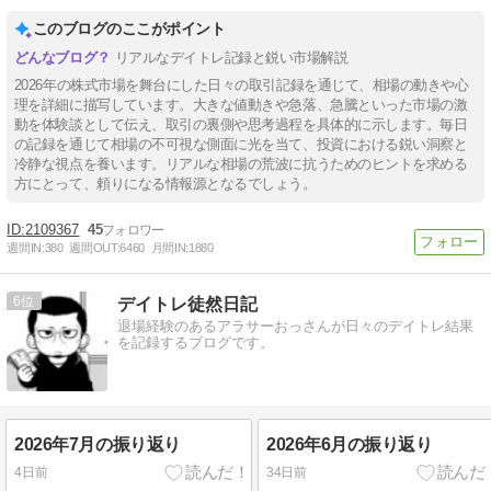
このブログのここがポイント
リアルなデイトレ記録と鋭い市場解説
2026年の株式市場を舞台にした日々の取引記録を通じて、相場の動きや心
理を詳細に描写しています。大きな値動きや急落、急騰といった市場の激
動を体験談として伝え、取引の裏側や思考過程を具体的に示します。毎日
の記録を通じて相場の不可視な側面に光を当て、投資における鋭い洞察と
冷静な視点を養います。リアルな相場の荒波に抗うためのヒントを求める
方にとって、頼りになる情報源となるでしょう。
2109367
45
週間IN:
380
週間OUT:
6460
月間IN:
1880
6
デイトレ徒然日記
退場経験のあるアラサーおっさんが日々のデイトレ結果
を記録するブログです。
2026年7月の振り返り
2026年6月の振り返り
4日前
34日前