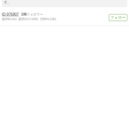
す。
976907
106
週間IN:
510
週間OUT:
2850
月間IN:
2360