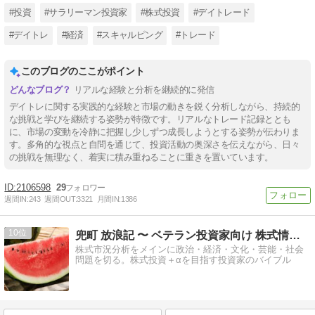
#投資
#サラリーマン投資家
#株式投資
#デイトレード
#デイトレ
#経済
#スキャルピング
#トレード
このブログのここがポイント
リアルな経験と分析を継続的に発信
デイトレに関する実践的な経験と市場の動きを鋭く分析しながら、持続的
な挑戦と学びを継続する姿勢が特徴です。リアルなトレード記録ととも
に、市場の変動を冷静に把握し少しずつ成長しようとする姿勢が伝わりま
す。多角的な視点と自問を通じて、投資活動の奥深さを伝えながら、日々
の挑戦を無理なく、着実に積み重ねることに重きを置いています。
2106598
29
週間IN:
243
週間OUT:
3321
月間IN:
1386
10
兜町 放浪記 〜 ベテラン投資家向け 株式情報ブログ
株式市況分析をメインに政治・経済・文化・芸能・社会
問題を切る。株式投資＋αを目指す投資家のバイブル