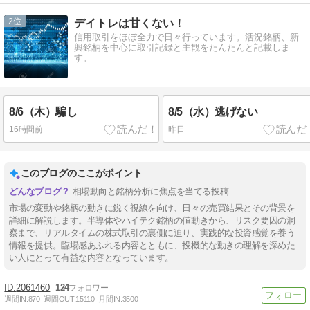
2
デイトレは甘くない！
信用取引をほぼ全力で日々行っています。活況銘柄、新
興銘柄を中心に取引記録と主観をたんたんと記載しま
す。
8/6（木）騙し
8/5（水）逃げない
16時間前
昨日
このブログのここがポイント
相場動向と銘柄分析に焦点を当てる投稿
市場の変動や銘柄の動きに鋭く視線を向け、日々の売買結果とその背景を
詳細に解説します。半導体やハイテク銘柄の値動きから、リスク要因の洞
察まで、リアルタイムの株式取引の裏側に迫り、実践的な投資感覚を養う
情報を提供。臨場感あふれる内容とともに、投機的な動きの理解を深めた
い人にとって有益な内容となっています。
2061460
124
週間IN:
870
週間OUT:
15110
月間IN:
3500