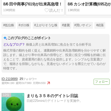
8/6 田中商事(7619)が出来高急増！
8/6 カシオ計算機(695
13時間前
13時間前
#低位株
#ボロ株
#上がりそうな株
#連騰
#買いサイン
#続落
このブログのここがポイント
株価上昇と出来高増加に焦点を当てる分析手法
株式市場の動向を鋭く捉え、連騰銘柄や出来高急増銘柄を分かりやすく解
説します。値上がり率や出来高の倍増など、投資に役立つ情報を的確に伝
えることで、資産運用の新たな視点を提供します。シンプルな言葉選び
で、複雑さを排除しながらも、見逃せないポイントを際立たせているのが
特徴です。
2119889
25
週間IN:
190
週間OUT:
980
月間IN:
930
12
まりも３５８のデイトレ日誌
日経225miniのデイトレードを実施中。