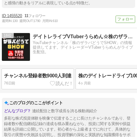
と感情の動きをリアルに表現している点が特徴だ。
1455520
11
週間IN:
130
週間OUT:
1790
月間IN:
610
16
デイトレライブVTuberうらめん☆株のザラバどうでSHOW
YouTubeチャンネル「株のザラバどうでSHOW」の情報
提供してます。デイトレーダーVTuberうらめんがライブ
生配信。
チャンネル登録者数9000人到達
76日前
4ヶ月前
このブログのここがポイント
連続配信と数字成長を誇る株動画紹介
多彩な株式投資体験を映像で伝達することに長けたチャンネルであり、登
録者数や配信継続記録の達成を積み重ねながら、投資に関する実例や損益
結果を詳細に公開しています。初心者から上級者までに向けて、具体的な
取引の実態や失敗談を説明し、投資理解の深化と実践的な知識獲得をサポ