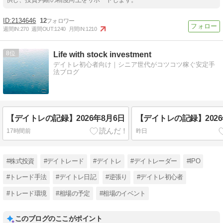
2134646
12
週間IN:
270
週間OUT:
1240
月間IN:
1210
8
Life with stock investment
デイトレ初心者向け｜シニア世代がコツコツ稼ぐ安定手
法ブログ
【デイトレの記録】2026年8月6日
【デイトレの記録】2026
17時間前
昨日
#株式投資
#デイトレード
#デイトレ
#デイトレーダー
#IPO
#トレード手法
#デイトレ日記
#逆張り
#デイトレ初心者
#トレード環境
#相場の予定
#相場のイベント
このブログのここがポイント