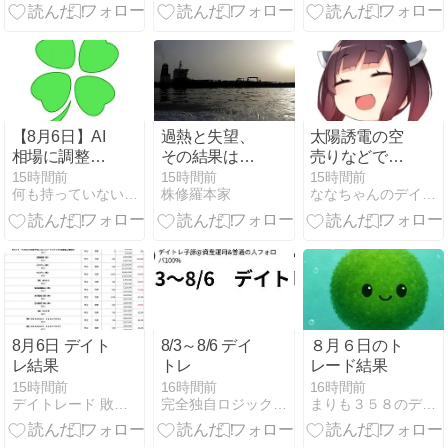
デイトレード
今日のデイト
記録）
レ8月6日
【8月6日】AI
過熱と失望、
太陽誘電の空
相場に調整の
その結果はハ
売りなどで勝
動き？日本株
イボラ相場：
ち +130000
15時間前
15時間前
15時間前
何も持っていない無職が人生を豊かにするまで
株修羅本家
ななちゃんのデイトレード相場道
4テーマから
8月6日（木）
見る市場の資
後場
金変化と次の
注目ポイント
8月6日 デイト
8/3～8/6 デイ
８月６日のト
レ結果
トレ
レード結果
15時間前
16時間前
16時間前
デイトレード 敗者の日記
完全独自ロジックでデイトレしてる子豚
まりも３５８のデイトレ日誌