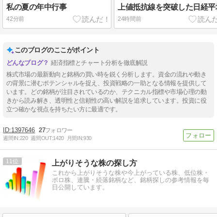
私の夏の年中行事
上値抵抗線を突破した日経平
42分前
24時間前
このブログのここがポイント
経済指標とチャート分析を徹底解説
株式市場の最新動向と銘柄の買い時を鋭く分析します。資金の流れや動き
の背景に潜むポテンシャルを捉え、投資戦略の一助となる情報を提供して
います。どの銘柄が注目されているのか、テクニカル指標や市場心理の動
きから読み解き、透明性と信頼性の高い解説を追求しています。投資に役
立つ確かな視点を持ちたい方に最適です。
1397646
27
週間IN:
220
週間OUT:
1420
月間IN:
930
11
上がりそうな株の探し方
これから上がりそうな株や今上がっている株、低位株・
ボロ株、連騰・続落銘柄など、銘柄探しの参考情報を毎
日公開しています。