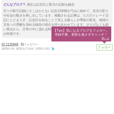
身近な記念日と取引の記録を融合
日々の取引記録にそこはかとない記念日情報を巧みに絡めて、生活の彩り
や社会の動きを映し出しています。掲載される記事は、ただのトレード日
記にとどまらず、記念日を知ることで見える暮らしや季節の変化、地域や
文化への理解を深める独自の視点を持ち合わせています。さりげなくも鋭
い視点から、日常の中に流れる時間とその意味を静かに拾い上げているの
【Tips】気になるブログをフォロー。

が特徴です。
登録不要。更新を逃さずキャッチ！
閉じる
2120949
31
週間IN:
260
週間OUT:
2600
月間IN:
1250