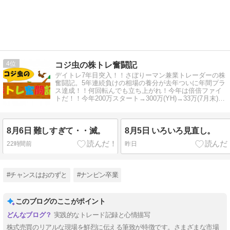
4
コジ虫の株トレ奮闘記
デイトレ7年目突入！！さぼりーマン兼業トレーダーの株
奮闘記。5年連続負けの相場の養分が去年ついに年間プラ
ス達成！！何回転んでも立ち上がれ！今年は倍倍ファイ
トだ！！今年200万スタート→300万(YH)→33万(7月末)→
退場か！？
8月6日 難しすぎて・・滅。
8月5日 いろいろ見直し。
22時間前
昨日
#チャンスはおのずと
#ナンピン卒業
このブログのここがポイント
実践的なトレード記録と心情描写
株式売買のリアルな現場を鮮烈に伝える筆致が特徴です。さまざまな市場