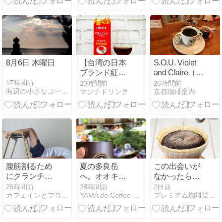
8月6日 木曜日
【台湾の日本
S.O.U. Violet
ブランド紅
and Claire（出
茶】「日東紅
町柳 桝形商店
17時間前
20時間前
26時間前
海辺の小さなコーヒー屋
マジナドリンク
京都珈琲案内
茶 經典紅茶」
街）
を買って飲ん
でみた！
腹筋割るため
夏の多良岳
この出会いが
にクランチを
へ。オオキツ
なかったら、
100回やって
ネノカミソリ
私は一生珈琲
26時間前
28時間前
2日前
カフェインとプロテインの日々
YAMA de Coffee 山旅日記
プレミアム珈琲焙煎士 山口耕一のブログ
みた。
と、山小屋の
とは縁のない
アイスコーヒ
人生だったの
ー。
ではないか？