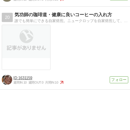
気功師の珈琲道・健康に良いコーヒーの入れ方
20
誰でも簡単にできる自家焙煎。ニュークロップを自家焙煎して、胸焼け、吐き気、めまいなどのないコーヒーを飲む。
1631159
週間IN:
10
週間OUT:
0
月間IN:
10