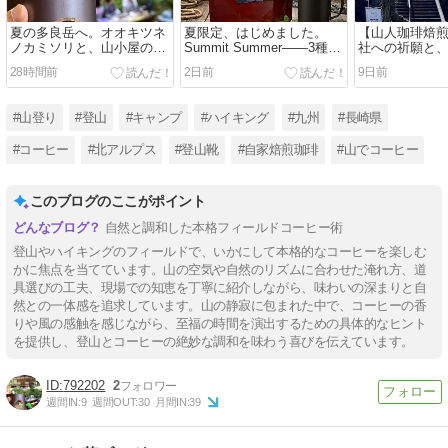
夏の多良岳へ。オオキツネ
夏限定、はじめました。
【山人珈琲焙
ノカミソリと、山小屋のア
Summit Summer——3種ブ
社への祈願と
イスコーヒー。
レンドの自家焙煎スタンド
遭ったときの
28時間前
2日前
9日前
パック。
歩」。
#山登り
#登山
#キャンプ
#ハイキング
#九州
#長崎県
#コーヒー
#北アルプス
#登山靴
#自家焙煎珈琲
#山でコーヒー
このブログのここがポイント
自然と調和した本格フィールドコーヒー術
登山やハイキングのフィールドで、いかにして本格的なコーヒーを楽しむ
かに焦点を当てています。山の空気や自然のリズムに合わせた淹れ方、道
具選びの工夫、現場での知恵を丁寧に紹介しながら、味わいの深まりと自
然との一体感を追求しています。山の静寂に包まれた中で、コーヒーの香
りや風の感触を感じながら、至福の時間を演出するための具体的なヒント
を提供し、登山とコーヒーの絶妙な調和を味わう喜びを伝えています。
792202
2
週間IN:
9
週間OUT:
30
月間IN:
39