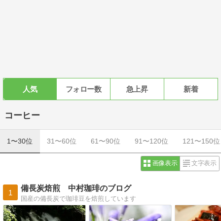
人気
フォロー数
急上昇
新着
コーヒー
1〜30位
31〜60位
61〜90位
91〜120位
121〜150位
画像表示
文字表示
備長炭焙煎 中村珈琲のブログ
1
国産の備長炭で珈琲豆を焙煎しています