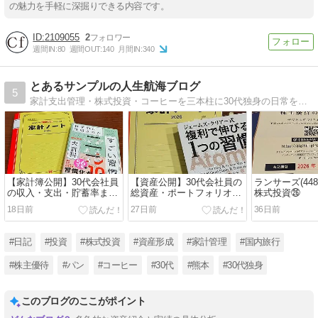
の魅力を手軽に深掘りできる内容です。
2109055
2
週間IN:
80
週間OUT:
140
月間IN:
340
とあるサンプルの人生航海ブログ
5
家計支出管理・株式投資・コーヒーを三本柱に30代独身の日常をリアリティある内容で発信しています。皆様にとってのサンプル:航海図となるようなブログを目指しています。
【家計簿公開】30代会社員
【資産公開】30代会社員の
ランサーズ(448
の収入・支出・貯蓄率まと
総資産・ポートフォリオ公
株式投資㉖
め｜2026年6月度の家計管
開｜2026年6月末の運用実
18日前
27日前
36日前
理レポート
績
#日記
#投資
#株式投資
#資産形成
#家計管理
#国内旅行
#株主優待
#パン
#コーヒー
#30代
#熊本
#30代独身
このブログのここがポイント