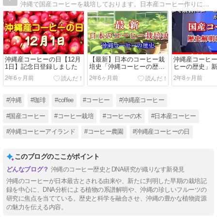
沖縄で国産コーヒーを栽培しております。日本産コーヒー作りに挑戦！
沖縄産コーヒーの日【12月
【最新】日本のコーヒー栽
沖縄産コーヒ
1日】記念日登録しました
培史「沖縄コーヒーの歴
ヒーの歴史」
史」
2年6ヶ月前
2年6ヶ月前
2年8ヶ月前
#沖縄
#珈琲
#coffee
#コーヒー
#沖縄産コーヒー
#国産コーヒー
#コーヒー栽培
#コーヒーの木
#日本産コーヒー
#沖縄コーヒーアイランド
#コーヒー農園
#沖縄産コーヒーの日
このブログのここがポイント
沖縄のコーヒー歴史とDNA研究が織りなす新発見
沖縄のコーヒーが日本最古とされる由来や、新たに判明した早期の栽培記
録を中心に、DNA分析による植物の系譜解明や、沖縄の珍しいフルーツの
研究に焦点を当てている。歴史と科学を融合させ、沖縄の豊かな植物資源
の魅力を伝える内容。