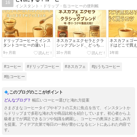
16
インスタント・ドリップ・缶コーヒーの便利帳
ドリップコーヒーとインス
ネスカフェエクセラとクラ
ネスカフェゴ
タントコーヒーの違い | お
シックブレンド、どっちを
ドはどこで買
すすめグッズも紹介
買うべき？味・香り・口コ
比較とお得な
9ヶ月前
10ヶ月前
1年前
ミで徹底比較！
#コーヒー
#ドリップコーヒー
#ネスカフェ
#おうちコーヒー
#缶コーヒー
このブログのここがポイント
幅広いコーヒー選びと淹れ方提案
さまざまなコーヒータイプやギフトの工夫に焦点を当て、インスタントか
らドリップまで多彩な淹れ方や商品比較を紹介しています。初心者から上
級者までが満足できるコツや知識を網羅し、コーヒーの奥深さと楽しみ方
を提案。アイデア次第で毎日の一杯が豊かになるヒントにあふれた内容で
す。