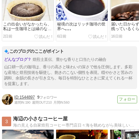
この出会いがなかったら、
秘境の次はリッチ珈琲の世
届いた日から
私は一生珈琲とは縁のない
界へ｡｡｡
残っているく
人生だったのではないか？
です珈琲のイ
2日前
6日前
16日前
った、めっち
このブログのここがポイント
焙煎士直伝、豊かな香りと口当たりの融合
山口耕一氏の珈琲は、香りの高さと味わいの深さで他を圧倒します。多彩
な産地と焙煎技術を駆使し、飽きのこない個性を表現。穏やかさと苦みの
調和、余韻の長さが引き立ち、毎日を特別なひとときに変えてくれる一杯
を提案します。
1544897
9
週間IN:
190
週間OUT:
210
月間IN:
560
海辺の小さなコーヒー屋
3
海の見える自家焙煎コーヒー専門店日々海を眺めながら美味しいコーヒーを焙煎しています、その日その時の撮影をたのしんでいるうみぼうずのひとりごと