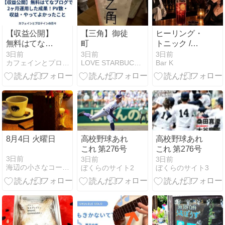
【収益公開】
【三角】御徒
ヒーリング・
無料はてなブ
町
トニック /
ログで2ヶ月
Heering &
3日前
3日前
3日前
カフェインとプロテインの日々
LOVE STARBUCKS COFFEE
Bar K
運用した成
Tonic
果！PV数・収
益・やってよ
かったこと
8月4日 火曜日
高校野球あれ
高校野球あれ
これ 第276号
これ 第276号
3日前
3日前
3日前
海辺の小さなコーヒー屋
ぼくらのサイト2
ぼくらのサイト3