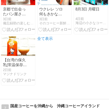
京都で出会っ
ウクレレ ソロ
8月3日 月曜日
たパン屋さん
何もきかない
が滋賀県に進
で~荒井由実~
4日前
3日前
3日前
海辺の小さなコーヒー屋
備忘録助の楽しむブログ | 遠方 グッズDヲタ
そのコーヒー新鮮ですか？？
出！年を数回
跨いでのリベ
ンジ!!フレンチ
トーストを食
全て表示
べれました！
【台湾の保久
乳(常温保存ミ
ルク)】「台東
2日前
マジナドリンク
初鹿Hello Kitty
可可牛乳」を
買って飲んで
みた！
国産コーヒーを沖縄から 沖縄コーヒーアイランド
7