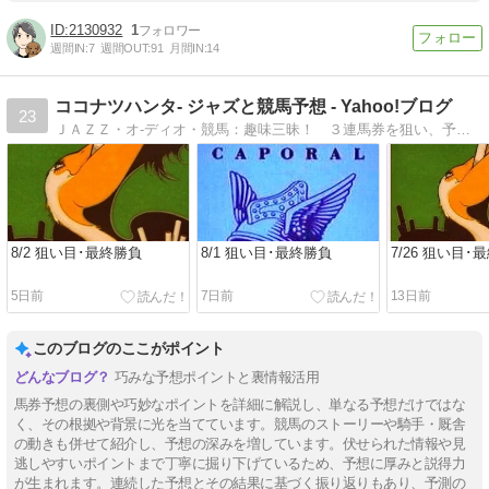
2130932
1
週間IN:
7
週間OUT:
91
月間IN:
14
ココナツハンタ- ジャズと競馬予想 - Yahoo!ブログ
23
ＪＡＺＺ・オ-ディオ・競馬：趣味三昧！ ３連馬券を狙い、予想しっぱなしにせず結果も追記
8/2 狙い目･最終勝負
8/1 狙い目･最終勝負
7/26 狙い目･
5日前
7日前
13日前
このブログのここがポイント
巧みな予想ポイントと裏情報活用
馬券予想の裏側や巧妙なポイントを詳細に解説し、単なる予想だけではな
く、その根拠や背景に光を当てています。競馬のストーリーや騎手・厩舎
の動きも併せて紹介し、予想の深みを増しています。伏せられた情報や見
逃しやすいポイントまで丁寧に掘り下げているため、予想に厚みと説得力
が生まれます。連続した予想とその結果に基づく振り返りもあり、予測の