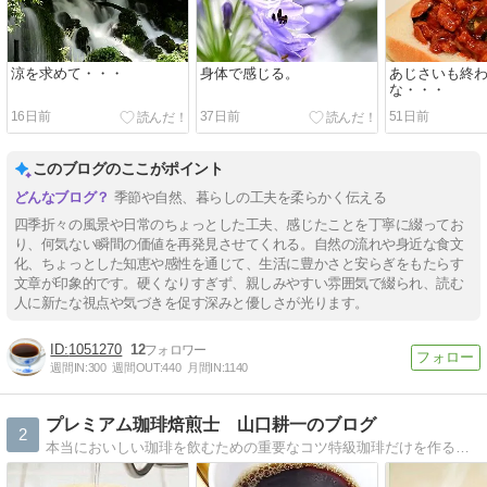
涼を求めて・・・
身体で感じる。
あじさいも終
な・・・
16日前
37日前
51日前
このブログのここがポイント
季節や自然、暮らしの工夫を柔らかく伝える
四季折々の風景や日常のちょっとした工夫、感じたことを丁寧に綴ってお
り、何気ない瞬間の価値を再発見させてくれる。自然の流れや身近な食文
化、ちょっとした知恵や感性を通じて、生活に豊かさと安らぎをもたらす
文章が印象的です。硬くなりすぎず、親しみやすい雰囲気で綴られ、読む
人に新たな視点や気づきを促す深みと優しさが光ります。
1051270
12
週間IN:
300
週間OUT:
440
月間IN:
1140
プレミアム珈琲焙煎士 山口耕一のブログ
2
本当においしい珈琲を飲むための重要なコツ特級珈琲だけを作る職人 プレミアム珈琲焙煎士が、本当においしい珈琲について語る。