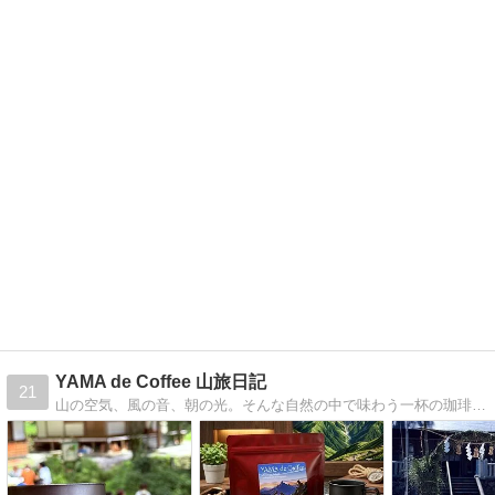
YAMA de Coffee 山旅日記
21
山の空気、風の音、朝の光。そんな自然の中で味わう一杯の珈琲は、格別です。登山の休憩時間や山頂でのひとときを、もっと特別に。「登る楽しみ」と「淹れる楽しみ」を、一緒に連れていきませんか？