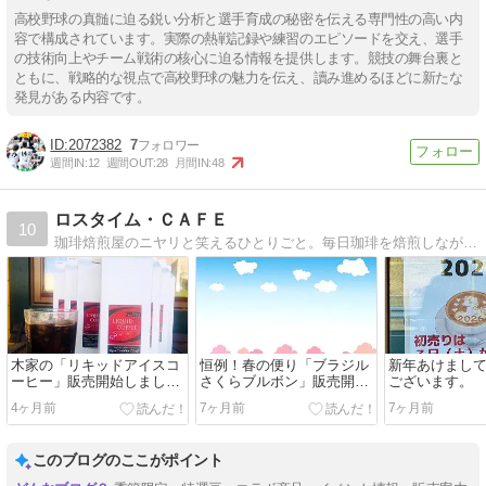
高校野球の真髄に迫る鋭い分析と選手育成の秘密を伝える専門性の高い内
容で構成されています。実際の熱戦記録や練習のエピソードを交え、選手
の技術向上やチーム戦術の核心に迫る情報を提供します。競技の舞台裏と
ともに、戦略的な視点で高校野球の魅力を伝え、讀み進めるほどに新たな
発見がある内容です。
2072382
7
週間IN:
12
週間OUT:
28
月間IN:
48
ロスタイム・ＣＡＦＥ
10
珈琲焙煎屋のニヤリと笑えるひとりごと。毎日珈琲を焙煎しながら個性豊かなお客様たちとスローライフ満喫中！
木家の「リキッドアイスコ
恒例！春の便り「ブラジル
新年あけまし
ーヒー」販売開始しまし
さくらブルボン」販売開始
ございます。
た！！
です！！
4ヶ月前
7ヶ月前
7ヶ月前
このブログのここがポイント