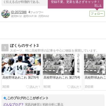
登録不要。更新を逃さずキャッチ！
く伝える点が特徴的である。
閉じる
2072388
4
週間IN:
12
週間OUT:
30
月間IN:
62
ぼくらのサイト3
9
スポーツ、特に高校野球の記事を中心に物販を展開しています。
高校野球あれこれ 第276号
高校野球あれこれ 第275号
高校野球あれこれ
3日前
9日前
15日前
このブログのここがポイント
実践的練習と戦術分析に重点