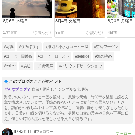
8月6日 木曜日
8月4日 火曜日
8月3日 月曜日
17時間前
3日前
4日前
#写真
#うみぼうず
#海辺の小さなコーヒー屋
#空冷ワーゲン
#コーヒー豆販売
#コーヒーロースト
#seaside
#海の眺め
#coffee
#浜辺
#片野海岸
#ハリウッドザコシショウ
このブログのここがポイント
自然と調和したシンプルな表現術
海沿いの小さなコーヒー屋を題材に、風景や天候、時間帯を繊細に綴る文
章で構成されています。季節の移ろいとともに変化する景色やひととき
を、詩的かつ親しみやすい言葉で描写し、読者に静かな安らぎをもたらし
ます。日常の一瞬を切り取りながら、身近な自然の営みや景色を丁寧に伝
え、優しい時間の流れを感じさせる文章が特徴です。
434911
8