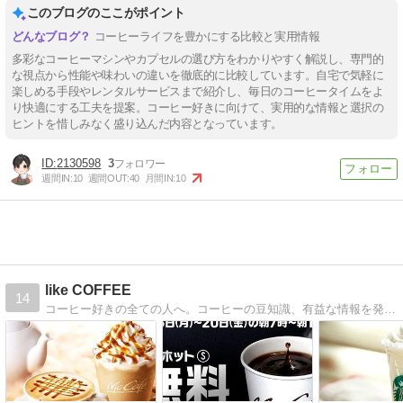
このブログのここがポイント
コーヒーライフを豊かにする比較と実用情報
多彩なコーヒーマシンやカプセルの選び方をわかりやすく解説し、専門的
な視点から性能や味わいの違いを徹底的に比較しています。自宅で気軽に
楽しめる手段やレンタルサービスまで紹介し、毎日のコーヒータイムをよ
り快適にする工夫を提案。コーヒー好きに向けて、実用的な情報と選択の
ヒントを惜しみなく盛り込んだ内容となっています。
2130598
3
週間IN:
10
週間OUT:
40
月間IN:
10
like COFFEE
14
コーヒー好きの全ての人へ。コーヒーの豆知識、有益な情報を発信しています。スターバックスが好きなのでスターバックスに関する情報を多く発信しています。