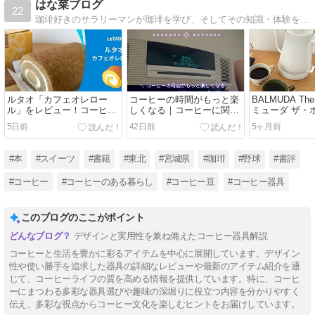
はな菜ブログ
22
珈琲好きのサラリーマンが珈琲を学び、そしてその知識・体験を珈琲を愛するすべての方に向けて発信します。宮城県から珈琲の香りとともに、なにかちょっとでも皆さんの日常の話題となるような情報を提供します。
ルタオ「カフェオレロー
コーヒーの時間がもっと楽
BALMUDA Th
ル」をレビュー！コーヒー
しくなる｜コーヒーに関す
ミューダ ザ・
好きが実際に食べた感想や
る名曲10選
ュー｜コーヒ
5日前
42日前
5ヶ月前
口コミを紹介
使ってみた感
#本
#スイーツ
#書籍
#東北
#宮城県
#珈琲
#野球
#書評
#コーヒー
#コーヒーのある暮らし
#コーヒー豆
#コーヒー器具
このブログのここがポイント
デザインと実用性を兼ね備えたコーヒー器具解説
コーヒーと生活を豊かに彩るアイテムを中心に展開しています。デザイン
性や使い勝手を追求した器具の詳細なレビューや最新のアイテム紹介を通
じて、コーヒーライフの質を高める情報を提供しています。特に、コーヒ
ーにまつわる多彩な器具選びや趣味の深堀りに役立つ内容を分かりやすく
伝え、多彩な視点からコーヒー文化を楽しむヒントをお届けしています。