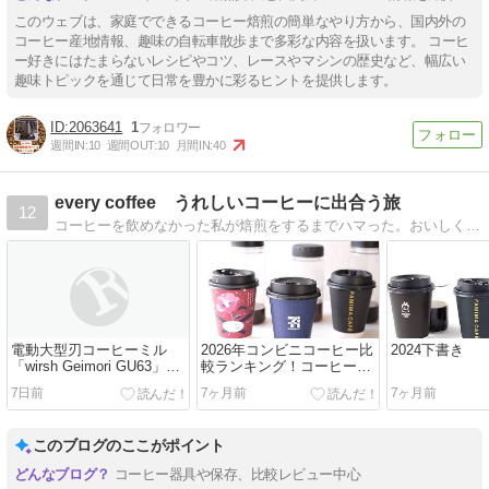
このウェブは、家庭でできるコーヒー焙煎の簡単なやり方から、国内外の
コーヒー産地情報、趣味の自転車散歩まで多彩な内容を扱います。 コーヒ
ー好きにはたまらないレシピやコツ、レースやマシンの歴史など、幅広い
趣味トピックを通じて日常を豊かに彩るヒントを提供します。
2063641
1
週間IN:
10
週間OUT:
10
月間IN:
40
every coffee うれしいコーヒーに出合う旅
12
コーヒーを飲めなかった私が焙煎をするまでハマった。おいしく飲むための研究、工夫、実験の日々。コーヒーのマニアックな情報から缶コーヒーまで超個人的備忘録。
電動大型刃コーヒーミル
2026年コンビニコーヒー比
2024下書き
「wirsh Geimori GU63」を
較ランキング！コーヒー好
レビュー！電動大型刃コー
きが選んだコンビニがこち
7日前
7ヶ月前
7ヶ月前
ヒーミル登場
ら
このブログのここがポイント
コーヒー器具や保存、比較レビュー中心