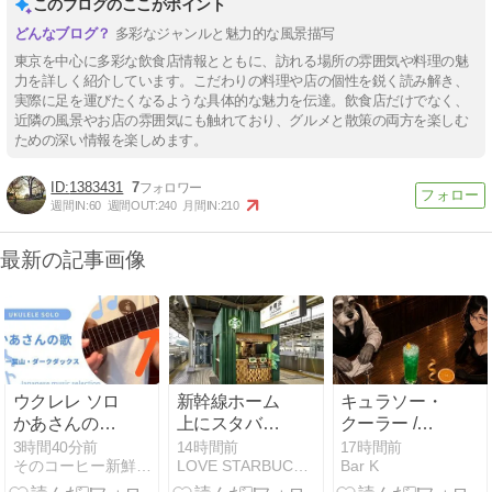
このブログのここがポイント
多彩なジャンルと魅力的な風景描写
東京を中心に多彩な飲食店情報とともに、訪れる場所の雰囲気や料理の魅
力を詳しく紹介しています。こだわりの料理や店の個性を鋭く読み解き、
実際に足を運びたくなるような具体的な魅力を伝達。飲食店だけでなく、
近隣の風景やお店の雰囲気にも触れており、グルメと散策の両方を楽しむ
ための深い情報を楽しめます。
1383431
7
週間IN:
60
週間OUT:
240
月間IN:
210
最新の記事画像
ウクレレ ソロ
新幹線ホーム
キュラソー・
かあさんの歌
上にスタバが
クーラー /
~ペギー葉
オープン！！
Curaçao
3時間40分前
14時間前
17時間前
そのコーヒー新鮮ですか？？
LOVE STARBUCKS COFFEE
Bar K
山・ダークダ
Cooler
ックス~