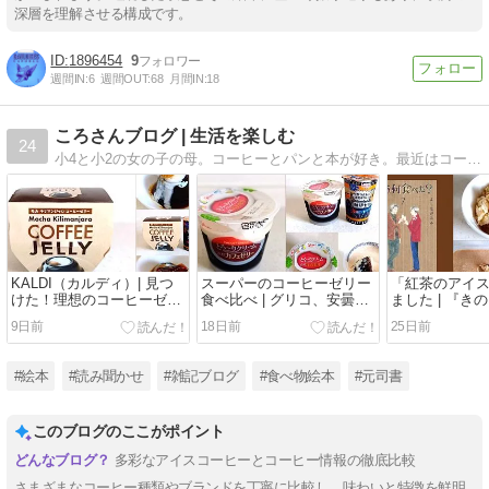
深層を理解させる構成です。
1896454
9
週間IN:
6
週間OUT:
68
月間IN:
18
ころさんブログ | 生活を楽しむ
24
小4と小2の女の子の母。コーヒーとパンと本が好き。最近はコーヒーの話題多め。
KALDI（カルディ）| 見つ
スーパーのコーヒーゼリー
「紅茶のアイ
けた！理想のコーヒーゼリ
食べ比べ | グリコ、安曇野
ました | 『き
ー！
食品工房
た？』7巻より
9日前
18日前
25日前
#絵本
#読み聞かせ
#雑記ブログ
#食べ物絵本
#元司書
このブログのここがポイント
多彩なアイスコーヒーとコーヒー情報の徹底比較
さまざまなコーヒー種類やブランドを丁寧に比較し、味わいと特徴を鮮明