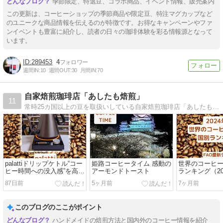
季節限定、特選豆、コラボ商品、イベント情報、販売案内
この更新は、コーヒーショップの季節商品や限定豆、特注マグカップなど
のユニークな商品情報を伝えるのが特徴です。お得なキャンペーンやファ
ンイベントも豊富に紹介し、読者の日々の珈琲体験を彩る情報源となって
います。
289453
4
週間IN:
10
週間OUT:
30
月間IN:
70
自家焙煎珈琲店「あしたも焙煎」
11
常時25カ国以上の豆を取扱いしている自家焙煎珈琲店「あしたも焙煎」のECサイト。コーヒーやF1に関連する記事なども紹介しています。
palattiドリップケトル“コー
姫路コーヒータイム 感動の
世界のコーヒー
ヒー時間への没入感”を高め
アーモンドトースト
ランキング（20
てくれる温度調節電気ケト
データ）
87日前
5ヶ月前
7ヶ月前
ル
このブログのここがポイント
ハンドメイドの焙煎方法と国内外のコーヒー情報を紹介