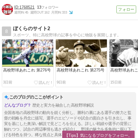
1768521
13
週間IN:
45
週間OUT:
162
月間IN:
333
ぼくらのサイト2
8
スポーツ、特に高校野球の記事を中心に物販を展開します。
高校野球あれこれ 第276号
高校野球あれこれ 第275号
高校野球あれこれ
3日前
9日前
15日前
このブログのここがポイント
歴史と実力を融合した高校野球解説
全国各地の高校野球の動向を鋭く分析し、勝利の裏にある選手の努力と監
督の戦略を丹念に描写。選手のエピソードや試合の面白さを引き出し、事
実を基にした奥深い解説で見どころを伝える。詳しい戦績や選手の背景に
触れつつ、試合の周辺事情も逃さず紹介し、野球の魅力を多角的に掘り下
げる特色を持つ。稀な視点と具体的な事例で、連続した試合展開を興味深
【Tips】気になるブログをフォロー。
