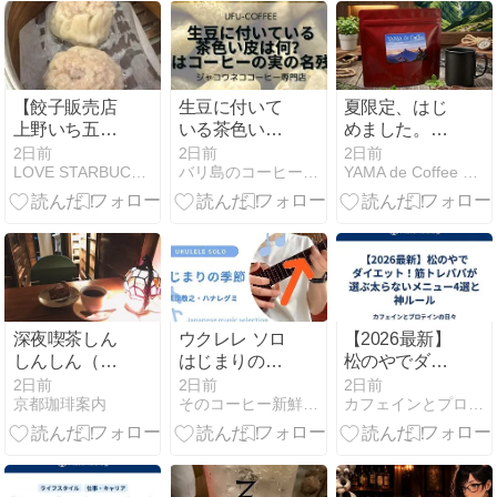
【餃子販売店
生豆に付いて
夏限定、はじ
上野いち五
いる茶色い皮
めました。
郎】
は何？実はコ
Summit
2日前
2日前
2日前
LOVE STARBUCKS COFFEE
バリ島のコーヒー農園から分るコーヒー事情
YAMA de Coffee 山旅日記
ーヒーの実の
Summer——3
名残です。
種ブレンドの
自家焙煎スタ
ンドパック。
深夜喫茶しん
ウクレレ ソロ
【2026最新】
しんしん（北
はじまりの季
松のやでダイ
白川）
節~槇原敬
エット！筋ト
2日前
2日前
2日前
京都珈琲案内
そのコーヒー新鮮ですか？？
カフェインとプロテインの日々
之・ハナレグ
レパパが選ぶ
ミ~
太らないメニ
ュー4選と神
ルール