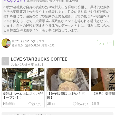
多角的な資産紹介と実績の具体分析
30代の会社員が自身の資産状況や家計支出を詳細に公開し、具体的な数字
とその変動要因を分かりやすく解説します。月次の振り返りや保有銘柄の
分析を通じて、運用のコツや節約の工夫も紹介。日常の気づきや実績をリ
アルに伝えることで、資産形成の実践的なヒントを得られる構成となって
います。自らの経験を踏まえた具体的なデータとともに、身近に感じられ
る目標設定や改善ポイントも丁寧に解説しています。
2130612
5
週間IN:
64
週間OUT:
36
月間IN:
272
LOVE STARBUCKS COFFEE
6
スタバ大好き集まれ！
新幹線ホーム上にスタバが
【餃子販売店 上野いち五
【三角】御徒
オープン！！
郎】
14時間前
2日前
3日前