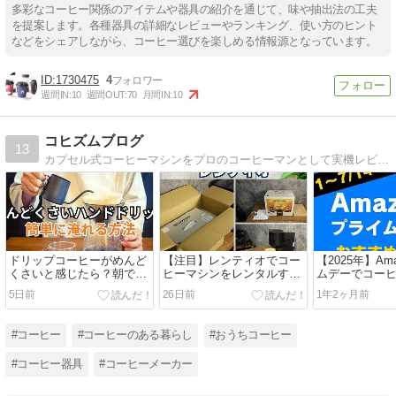
多彩なコーヒー関係のアイテムや器具の紹介を通じて、味や抽出法の工夫
を提案します。各種器具の詳細なレビューやランキング、使い方のヒント
などをシェアしながら、コーヒー選びを楽しめる情報源となっています。
1730475
4
週間IN:
10
週間OUT:
70
月間IN:
10
コヒズムブログ
13
カプセル式コーヒーマシンをプロのコーヒーマンとして実機レビューしています。おいしい水でコーヒーを楽しみたい方にはコーヒー機能付きウォーターサーバーを勧めており、記事を書いています。
ドリップコーヒーがめんど
【注目】レンティオでコー
【2025年】Am
くさいと感じたら？朝でも
ヒーマシンをレンタルする
ムデーでコー
できる簡単な解消法
理由とは？サブスクとの違
すめの目玉商
5日前
26日前
1年2ヶ月前
いを比較！
#コーヒー
#コーヒーのある暮らし
#おうちコーヒー
#コーヒー器具
#コーヒーメーカー