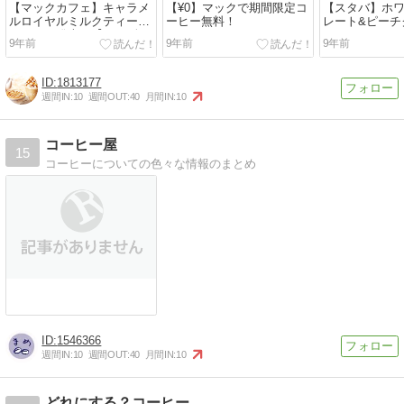
【マックカフェ】キャラメ
【¥0】マックで期間限定コ
【スタバ】ホ
ルロイヤルミルクティー・
ーヒー無料！
レート&ピーチ
フラッペ発売！【2月下旬
ラペチーノ レ
9年前
9年前
9年前
まで】
1813177
週間IN:
10
週間OUT:
40
月間IN:
10
コーヒー屋
15
コーヒーについての色々な情報のまとめ
1546366
週間IN:
10
週間OUT:
40
月間IN:
10
どれにする？コーヒー