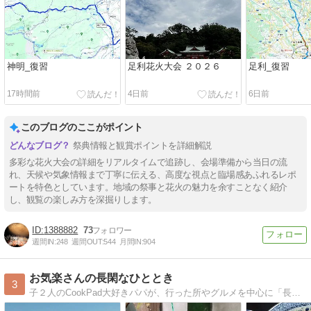
神明_復習
足利花火大会 ２０２６
足利_復習
17時間前
4日前
6日前
このブログのここがポイント
祭典情報と観賞ポイントを詳細解説
多彩な花火大会の詳細をリアルタイムで追跡し、会場準備から当日の流
れ、天候や気象情報まで丁寧に伝える、高度な視点と臨場感あふれるレポ
ートを特色としています。地域の祭事と花火の魅力を余すことなく紹介
し、観覧の楽しみ方を深掘りします。
1388882
73
週間IN:
248
週間OUT:
544
月間IN:
904
お気楽さんの長閑なひととき
3
子２人のCookPad大好きパパが、行った所やグルメを中心に「長閑だな〜」と思ったことを綴ります。宜しくお願いしま〜す。