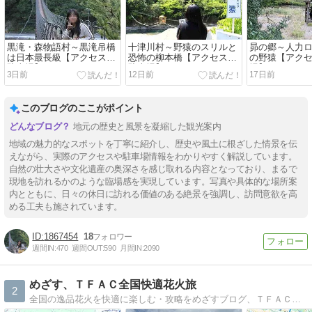
黒滝・森物語村～黒滝吊橋
十津川村～野猿のスリルと
昴の郷～人力
は日本最長級【アクセス・
恐怖の柳本橋【アクセス・
の野猿【アク
駐車場】
駐車場】
場】
3日前
12日前
17日前
このブログのここがポイント
地元の歴史と風景を凝縮した観光案内
地域の魅力的なスポットを丁寧に紹介し、歴史や風土に根ざした情景を伝
えながら、実際のアクセスや駐車場情報をわかりやすく解説しています。
自然の壮大さや文化遺産の奥深さを感じ取れる内容となっており、まるで
現地を訪れるかのような臨場感を実現しています。写真や具体的な場所案
内とともに、日々の休日に訪れる価値のある絶景を強調し、訪問意欲を高
める工夫も施されています。
1867454
18
週間IN:
470
週間OUT:
590
月間IN:
2090
めざす、ＴＦＡＣ全国快適花火旅
2
全国の逸品花火を快適に楽しむ・攻略をめざすブログ、ＴＦＡＣ（TAKEUCHI FIREWORKS ART CLUB）