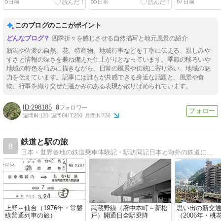
5日前
55日前
67日前
このブログのここがポイント
四季折々を感じさせる自然描写と地元風景の紹介
新潟や佐渡の自然、花、特産物、地域行事などを丁寧に伝える、親しみや
すさと情報の深さを兼ね備えた仕上がりとなっています。季節の移ろいや
地域の特色を巧みに描きながら、日常の風景や伝統に寄り添い、地域の魅
力を伝えています。記事には誰もが共感できる身近な話題と、風景や食
物、行事を織り交ぜた温かみのある表現が散りばめられています。
298185
8
週間IN:
120
週間OUT:
200
月間IN:
730
鉄道と駅の旅
8
日本・世界各地の鉄道乗車体験記・駅訪問記日本と海外の鉄道に乗り降りしながら気づいたことをつれづれなるままに綴っています
上野～仙台（1976年・常磐
武蔵野線（府中本町～新松
思い出の新交
線普通列車の旅）
戸）開通日全駅乗降
（2006年・桃花