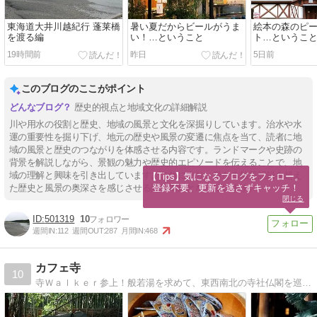
東海道大井川越紀行 蓬莱橋
暑い夏だからビールがうま
絵本の森のピ
を渡る編
い！…ということ
ト…というこ
19時間前
昨日
5日前
このブログのここがポイント
歴史的視点と地域文化の詳細解説
川や用水の役割と歴史、地域の風景と文化を深掘りしています。治水や水
運の重要性を掘り下げ、地元の歴史や風景の変遷に焦点を当て、読者に地
域の風景と歴史のつながりを体感させる内容です。ランドマークや史跡の
背景を解説しながら、景観の魅力や歴史的エピソードを伝えることで、地
域の理解と興味を引き出しています。これにより、単なる散策記録を超え
【Tips】気になるブログをフォロー。

登録不要。更新を逃さずキャッチ！
た歴史と風景の奥深さを感じさせる記事構成となっています。
閉じる
501319
10
週間IN:
112
週間OUT:
287
月間IN:
468
カフェ寺
10
寺Ｗａｌｋｅｒ参上！般若湯を求めて、東西南北の寺社仏閣を巡礼中！