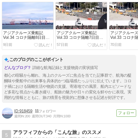
アジアクルーズ乗船記
アジアクルーズ乗船記
アジアクルー
Vol.34 コロナ隔離8日目〜
Vol.33 コロナ隔離7日目〜
Vol.33 コロ
行方不明のシウマイ弁当
ヤクルト4万本の差入れ
ヤクルト4万本
9日前
57日前
70日前
このブログのここがポイント
詳細な航海記録と支援物資の実状描写
都心の喧騒から離れ、海上のクルーズに焦点を当てた記事群で、航海の醍
醐味や乗船中の出来事を具体的かつ臨場感たっぷりに伝えています。コロ
ナ禍における隔離生活や物資の支援、寄港地での風景、船内エピソードな
ど多彩な視点から書き綴り、船旅の魅力や日々の変化を鮮やかに表現。実
用的な情報とともに、旅の情景を視覚的に想像させる記述が好評です。
918459
11
週間IN:
200
週間OUT:
340
月間IN:
1000
アラフィフからの「こんな旅」のススメ
5