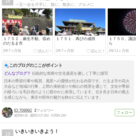
18
一五一会を片手に、旅に、散歩に、グルメに
１７５２．麻生不動、収め
１７５１．再びの成田
１７５０、諏
のだるま市
ら
2年7ヶ月前
2年7ヶ月前
2年11ヶ月前
このブログのここがポイント
伝統的な祭典や文化遺産を優しく丁寧に描写
日本の季節行事や風習、風景への愛情が伝わる内容です。だるま市や花火
大会など地域の行事、上野の美術巡りや都心の情景を通じて、文化や季節
の移ろいを乳白色のように穏やかに表現しています。古き良き日本の風土
を感じながら、東京や郊外の魅力を静かに伝えています。
709992
2
週間IN:
60
週間OUT:
260
月間IN:
290
いきいきいきよう！
19