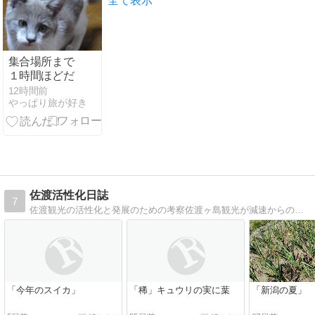
全て表示
集合場所まで
１時間ほどだ
12時間前
やっぱり旅が好き
佐渡活性化日誌
7
佐渡観光の活性化と発展のための考察佐渡ヶ島観光が減速からの反省と倍増発展の提案と紹介
「今年のスイカ」
「稀」キュウリの実に葉
「新潟の夏」