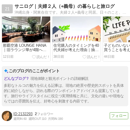
サニログ｜夫婦２人（+義母）の暮らしと旅ログ
21
沖縄出身・関東在住です。夫婦２人+義母と同居。日々のこと、国内外の旅行について書き綴っています。
那覇空港 LOUNGE HANA
住宅購入のタイミングを40
子どものいな
｜旧ラウンジ華が4階へ移
代夫婦が考えた理由｜抽選
買うことを考え
転リニューアル
申し込みまでの記録
住宅購入を意
12日前
38日前
44日前
このブログのここがポイント
現地体験と観光ポイントの詳細解説
多彩なトルコの魅力を伝える記事は、現地の絶景や歴史的スポットを具体
的に紹介しながら、訪れる際のワンポイントアドバイスも提案していま
す。旅行やライフスタイルに役立つ実用情報と共に、文化の違いや現地な
らではの雰囲気を伝え、好奇心を刺激する内容です。
2132293
2
週間IN:
60
週間OUT:
110
月間IN:
190