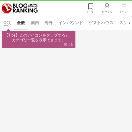
リーダー
ログイン
メニュー
全般
国内
海外
インバウンド
ゲストハウス
スケッ
【Tips】このアイコンをタップすると、

カテゴリ一覧を表示できます。
閉じる