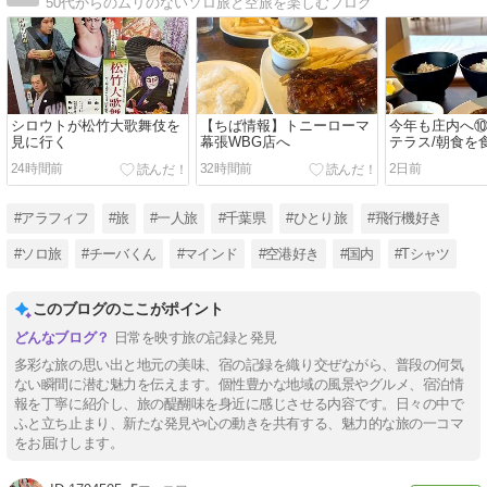
50代からのムリのないソロ旅と空旅を楽しむブログ
シロウトが松竹大歌舞伎を
【ちば情報】トニーローマ
今年も庄内へ
見に行く
幕張WBG店へ
テラス/朝食を
す～
24時間前
32時間前
2日前
#アラフィフ
#旅
#一人旅
#千葉県
#ひとり旅
#飛行機好き
#ソロ旅
#チーバくん
#マインド
#空港好き
#国内
#Tシャツ
このブログのここがポイント
日常を映す旅の記録と発見
多彩な旅の思い出と地元の美味、宿の記録を織り交ぜながら、普段の何気
ない瞬間に潜む魅力を伝えます。個性豊かな地域の風景やグルメ、宿泊情
報を丁寧に紹介し、旅の醍醐味を身近に感じさせる内容です。日々の中で
ふと立ち止まり、新たな発見や心の動きを共有する、魅力的な旅の一コマ
をお届けします。