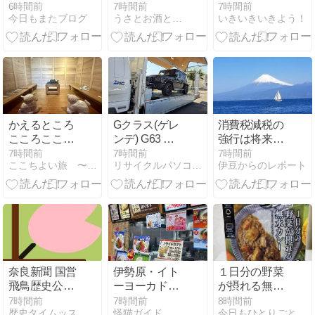
よ!
6時間前
7時間前
7時間前
今日もまたブログ
うさとお酒と…
いきいきいきよう！
かえるところ
Gクラス(ゲレ
消費税減税の
こころここに
ンデ) G63 納
強行は将来に
＠土川商店
車！
禍根を残す 大
7時間前
7時間前
7時間前
ここちよい旅 〜ぎふ発夫婦世界一周〜
リサイクルパソコンビーグル代表ブログ
伊豆からのレポート
手新聞各社
「社説」読み
比べ
奈良新聞 国営
伊勢原・イト
１日分の野菜
飛鳥歴史公園
ーヨーカドー
が摂れる無水
「祝 世界遺産
のポッポの桃
カレー
7時間前
7時間前
8時間前
歴史タイムッス
怪猫ガイド
今日もひとりごと
登録 女帝コー
ソフトが美味