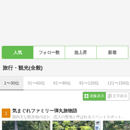
人気
フォロー数
急上昇
新着
旅行・観光(全般)
1〜30位
31〜60位
61〜90位
91〜120位
121〜150位
画像表示
文字表示
気まぐれファミリー弾丸旅物語
1
国内主な観光地のほか、恋人の聖地と呼ばれるイベントスポット、ファミリー向けのハイキングの紹介、また、桜や紅葉のおすすめスポットなどについても、ご紹介しています。