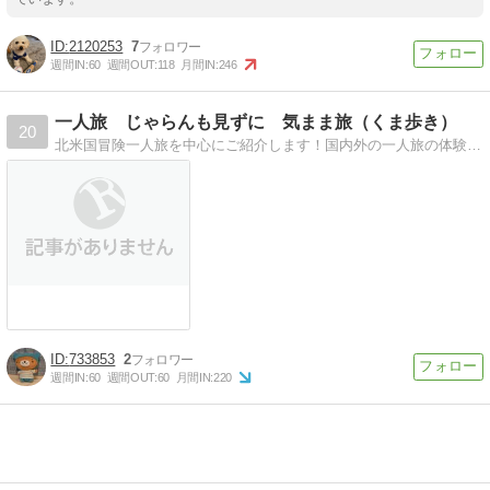
2120253
7
週間IN:
60
週間OUT:
118
月間IN:
246
一人旅 じゃらんも見ずに 気まま旅（くま歩き）
20
北米国冒険一人旅を中心にご紹介します！国内外の一人旅の体験を元にした紀行を綴っていきます。見てみてネッ ＾＾/
733853
2
週間IN:
60
週間OUT:
60
月間IN:
220