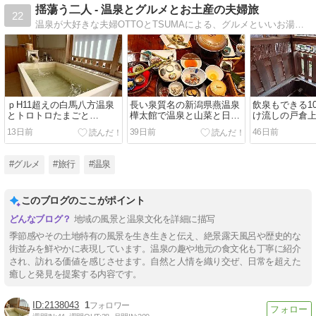
揺蕩う二人 - 温泉とグルメとお土産の夫婦旅
22
温泉が大好きな夫婦OTTOとTSUMAによる、グルメといいお湯に揺蕩う二人旅の記録サイトです。地域の温泉や食文化など、地方の魅力や伝統に触れる旅をしています。温泉と、旅先で食べたものと、買ったお土産も記録しています。
ｐH11超えの白馬八方温泉
長い泉質名の新潟県燕温泉
飲泉もできる1
とトロトロたまごと…
樺太館で温泉と山菜と日本
け流しの戸倉上
酒を大満喫！
山田ホテル
13日前
39日前
46日前
#グルメ
#旅行
#温泉
このブログのここがポイント
地域の風景と温泉文化を詳細に描写
季節感やその土地特有の風景を生き生きと伝え、絶景露天風呂や歴史的な
街並みを鮮やかに表現しています。温泉の趣や地元の食文化も丁寧に紹介
され、訪れる価値を感じさせます。自然と人情を織り交ぜ、日常を超えた
癒しと発見を提案する内容です。
2138043
1