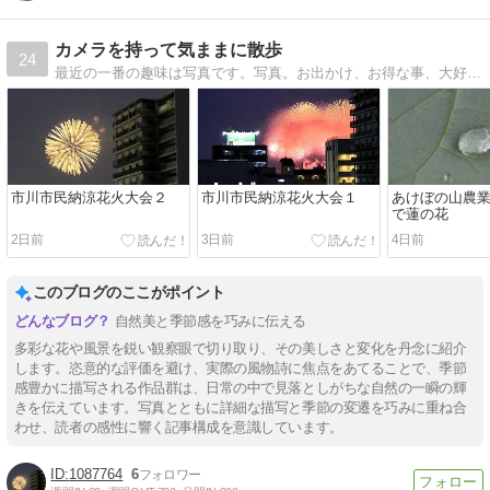
カメラを持って気ままに散歩
24
最近の一番の趣味は写真です。写真。お出かけ、お得な事、大好き！いろんな事に興味津々。
市川市民納涼花火大会２
市川市民納涼花火大会１
あけぼの山農業
で蓮の花
2日前
3日前
4日前
このブログのここがポイント
自然美と季節感を巧みに伝える
多彩な花や風景を鋭い観察眼で切り取り、その美しさと変化を丹念に紹介
します。恣意的な評価を避け、実際の風物詩に焦点をあてることで、季節
感豊かに描写される作品群は、日常の中で見落としがちな自然の一瞬の輝
きを伝えています。写真とともに詳細な描写と季節の変遷を巧みに重ね合
わせ、読者の感性に響く記事構成を意識しています。
1087764
6