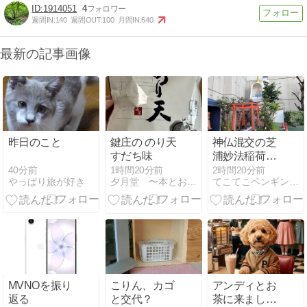
1914051
4
週間IN:
140
週間OUT:
100
月間IN:
640
最新の記事画像
昨日のこと
鍵庄の のり天
神仏混交の芝
すだち味
浦妙法稲荷神
社
40分前
1時間20分前
2時間20分前
やっぱり旅が好き
夕月堂 〜本とお菓子と時々旅行
てこてこペンギン散歩
MVNOを振り
こりん、カゴ
アンディとお
返る
と交代？
茶に来ました