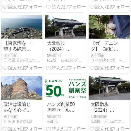
ヒーと四神ソ
しい♪
フト はじめま
した！」
【東京湾を一
大阪散歩
【ガーデニン
望する絶景温
（2024）
グ】【家庭菜
泉へ】海と美
1095.豊国神社
園】都プリン
8時間前
9時間前
9時間前
元添乗員の視点で見た宿情報＆体験記
fc2版 kintaのブログ
サイの遊び場 Family Life
食、天然温泉
スを・・・収
に癒される
穫しました
「天然温泉 海
辺の湯」(千葉
県鋸山金谷温
泉)で心ほどけ
る休日を♨️🐟
政治は議論じ
ハンズ創業50
大阪散歩
ゃなく心で決
周年セール開
（2024）
めるのよ～
幕！注目の限
1094.豊国神社
9時間前
9時間前
10時間前
たらままの部屋
withfs
fc2版 kintaのブログ
定コスメ・ポ
イント10倍品