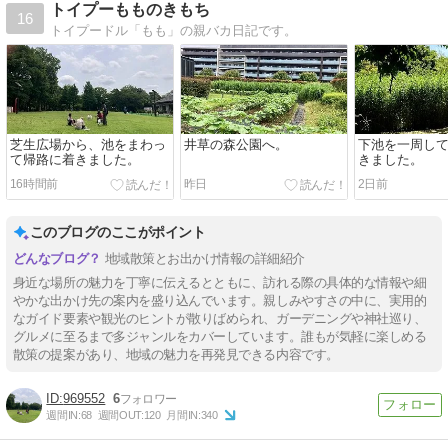
トイプーもものきもち
16
トイプードル「もも」の親バカ日記です。
芝生広場から、池をまわっ
井草の森公園へ。
下池を一周し
て帰路に着きました。
きました。
16時間前
昨日
2日前
このブログのここがポイント
地域散策とお出かけ情報の詳細紹介
身近な場所の魅力を丁寧に伝えるとともに、訪れる際の具体的な情報や細
やかな出かけ先の案内を盛り込んでいます。親しみやすさの中に、実用的
なガイド要素や観光のヒントが散りばめられ、ガーデニングや神社巡り、
グルメに至るまで多ジャンルをカバーしています。誰もが気軽に楽しめる
散策の提案があり、地域の魅力を再発見できる内容です。
969552
6
週間IN:
68
週間OUT:
120
月間IN:
340