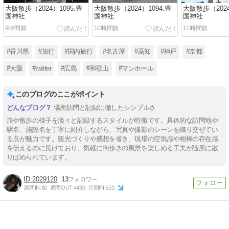
大阪散歩（2024）1095.豊
大阪散歩（2024）1094.豊
大阪散歩（2024
国神社
国神社
国神社
9時間前
10時間前
11時間前
#香川県
#旅行
#国内旅行
#名古屋
#高知
#神戸
#京都
#大阪
#twitter
#広島
#和歌山
#マンホール
このブログのここがポイント
場所訪問と記録に徹したシンプルさ
旅や散歩の様子を淡々と記録するスタイルが特徴です。具体的な訪問地や
駅名、施設名を丁寧に紹介しながら、写真や撮影のシーンを織り交ぜてい
る点が魅力です。観光づくりや感想を省き、現場の空気感や相棒の存在感
を伝えるのに長けており、気軽に街歩きの風景を楽しめる工夫が随所に散
りばめられています。
2029120
13
週間IN:
80
週間OUT:
4480
月間IN:
510