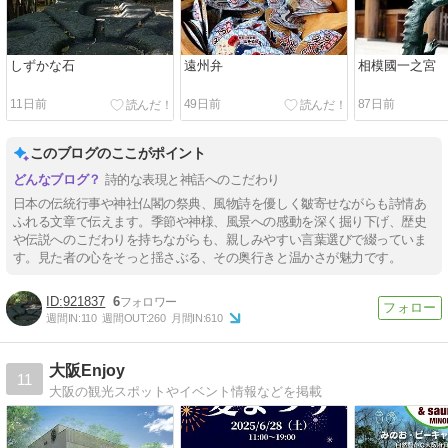
しずかな石
遠州弁
相模國一之宮
11日前
49日前
87日前
このブログのここがポイント
詩的な表現と神話へのこだわり
日本の伝統行事や神社仏閣の祭典、風物詩を優しく皺寄せながらも詩情あ
ふれる文章で伝えます。季節や神様、風景への感動を深く掘り下げ、歴史
や伝説へのこだわりを持ちながらも、親しみやすい言葉選びで綴っていま
す。見た者の心をそっと揺さぶる、その奥行きと温かさが魅力です。
921837
6
週間IN:
110
週間OUT:
260
月間IN:
610
大阪Enjoy
11
大阪の観光スポットやイベント情報などを掲載