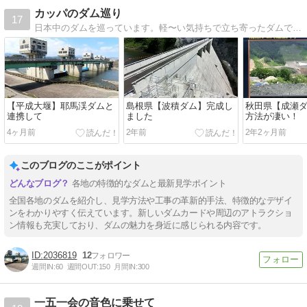
カッパのダム巡り
17
日本中のダムを巡っています。軽〜い気持ちで立ち寄ったダムでの内部見学に感激して始まったダム巡りブログです。命がけの情報から面白情報まで様々なお知らせを載せていきます。
【平成大堰】耶馬渓ダムと
島根県【波積ダム】完成し
秋田県【成瀬
連携して
ました
方法が凄い！
4ヶ月前
2年前
2年2ヶ月前
このブログのここがポイント
各地の特徴的なダムと最新見学ポイント
全国各地のダムを紹介し、見学方法や工事の革新的手法、特徴的なデザイ
ンをわかりやすく伝えています。新しいダムカードや周辺のアトラクショ
ン情報も充実しており、ダムの魅力を身近に感じられる内容です。
2036819
12
週間IN:
60
週間OUT:
150
月間IN:
300
一五一会の音色に乗せて