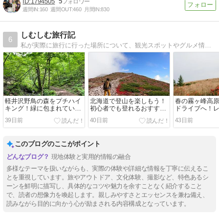
1794505
5
週間IN:
160
週間OUT:
460
月間IN:
830
しむしむ旅行記
6
私が実際に旅行に行った場所について、観光スポットやグルメ情報、かかった料金などの情報を掲載しているブログです。
軽井沢野鳥の森をプチハイ
北海道で登山を楽しもう！
春の霧ヶ峰高
キング！緑に包まれていて
初心者でも登れるおすすめ
ドライブへ！
森林浴が気持ち良い場所。
コースやヒグマ対策、注意
が咲き始め花
39日前
40日前
43日前
野生の猿も登場したよ
点を詳しく紹介します
花を愛でなが
しい
このブログのここがポイント
現地体験と実用的情報の融合
多様なテーマを扱いながらも、実際の体験や詳細な情報を丁寧に伝えるこ
とを重視しています。旅やアウトドア、文化体験、撮影など、特色あるシ
ーンを鮮明に描写し、具体的なコツや魅力を余すことなく紹介すること
で、読者の想像力を喚起します。親しみやすさとエッセンスを兼ね備え、
読みながら目的に向かう心が励まされる内容構成となっています。