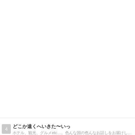
どこか遠くへいきた〜いっ
4
ホテル、観光、グルメetc…。色んな国の色んなお話しをお届けします。ダイヤモンドプリンセスでの『アジアクルーズ乗船記』更新中♪