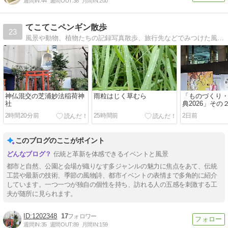
週間IN:
44
週間OUT:
38
月間IN:
200
てこてこペンギン散歩
23
風景や動物、植物たちの記録写真散歩、旅行先などでみつけた風景や動物、植物たちの記録写真
神仏混交の芝浦妙法稲荷神
雨粒はじく草むら
「ものづくり
社
典2026」その
2時間20分前
25時間前
2日前
このブログのここがポイント
伝統と革新を体感できるイベントと風景
都市と自然、公園と会場が織りなす多ジャンルの魅力に焦点をあて、伝統
工芸や最新の技術、季節の風物詩、都市イベントの表情まで多角的に紹介
しています。一つ一つが独自の個性を持ち、訪れる人の五感を刺激する工
夫が随所に見られます。
1202348
17
週間IN:
35
週間OUT:
89
月間IN:
159