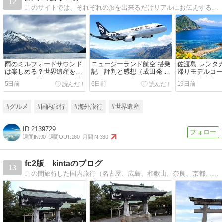
12
このサイトでは、それぞれの旅を出来るだけリアルにお伝えすることで、旅本来の楽しさを疑似体験して頂けるような、そんな記事を出していければと思います。
雨のミルフォードサウンド
ニュージーランド航空 搭乗
佐渡島 レンタ
は楽しめる？世界遺産を冬
記｜評判と感想（成田発 オ
帰りモデルコ
季ツアーで訪れた体験と注
ークランド経由 クイーンズ
産・佐渡金山
5日前
6日前
19日前
意点を紹介
タウン着）
る絶景まで！
#グルメ
#国内旅行
#海外旅行
#世界遺産
2139729
週間IN:
90
週間OUT:
160
月間IN:
330
fc2版 kintaのブログ
13
この間旅行した国内旅行（名古屋、広島、和歌山、奈良、京都、大阪、兵庫等）を中心に、ツイッター@kinta_blogでつぶやいた内容も載せています。