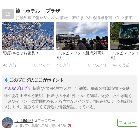
旅・ホテル・プラザ
15
お勧め旅の情報やホテル情報、旅にまつわる情報を書いています。又、サッカー観戦（アルビレックス新潟）の観戦なども紹介します。
弥彦神社でお花見！
アルビレックス新潟対高知
アルビレック
戦
戦
4ヶ月前
5ヶ月前
1年1ヶ月前
このブログのここがポイント
快適な宿泊体験やスポーツ観戦、都市の散策情報を提供
縁のあるホテルや観戦、日帰りの小旅行について気軽に紹介。旅の素晴ら
しさやイベントの雰囲気を伝える内容がメインで、旅行やスポーツ観戦好
きに向け、読みやすくて身近な情報が詰まっている。
336550
3
週間IN:
70
週間OUT:
60
月間IN:
280