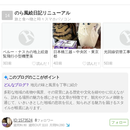
のら風絵日記リニューアル
14
旅と食べ物と時々スマホパソコン
ペルー・ナスカの地上絵遊
日本橋三越～中央区・東京
光回線切替工
覧飛行小型機墜落
都
3日前
4日前
5日前
このブログのここがポイント
地元の味と風景を丁寧に紹介
多彩な地域の名物や風景、その背景にある歴史や文化を細やかに伝えなが
ら、訪れる場所の魅力を感じさせる文章が特徴です。観光やグルメ体験を
通じて、いきいきとした地域の息吹を伝え、知られざる魅力を届けるスタ
イルが根底にあります。
1573524
8
週間IN:
80
週間OUT:
1110
月間IN:
280