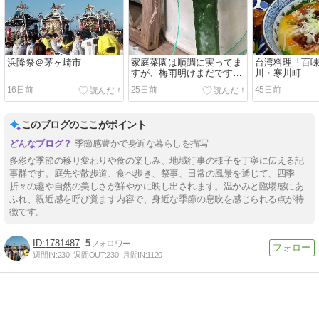
浜降祭＠茅ヶ崎市
家庭菜園は順調に実ってま
台湾料理「百
すが、梅雨明けまだですか
川・寒川町
ね。
16日前
25日前
45日前
このブログのここがポイント
季節感豊かで身近な暮らしを描写
多彩な季節の移り変わりや食の楽しみ、地域行事の様子を丁寧に伝える記
事群です。庭先や散歩道、食べ歩き、祭事、日常の風景を通じて、四季
折々の趣や自然の美しさが鮮やかに映し出されます。温かみと臨場感にあ
ふれ、親近感を呼び覚ます内容で、身近な季節の息吹を感じられる点が特
徴です。
1781487
5
週間IN:
230
週間OUT:
230
月間IN:
1120