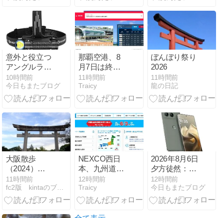
から旧ロゴ復
刻グッズ予告
まで解説
意外と役立つ
那覇空港、8
ぼんぼり祭り
アングルライ
月7日は終日
2026
ト兼用ヘッド
閉館
10時間前
11時間前
11時間前
今日もまたブログ
Traicy
龍の日記
ライト
大阪散歩
NEXCO西日
2026年8月6日
（2024）
本、九州道と
夕方徒然：暑
1093.豊国神社
南九州道の通
かった木曜日
11時間前
12時間前
12時間前
fc2版 kintaのブログ
Traicy
今日もまたブログ
行止めで広域
迂回呼びかけ
料金調整も実
施