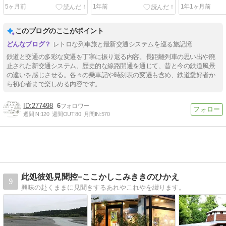
年・スカイレ
5ヶ月前
1年前
1年1ヶ月前
このブログのここがポイント
レトロな列車旅と最新交通システムを巡る旅記憶
鉄道と交通の多彩な変遷を丁寧に振り返る内容。長距離列車の思い出や廃
止された新交通システム、歴史的な線路開通を通じて、昔と今の鉄道風景
の違いを感じさせる。各々の乗車記や時刻表の変遷も含め、鉄道愛好者か
ら初心者まで楽しめる内容です。
277498
6
週間IN:
120
週間OUT:
80
月間IN:
570
此処彼処見聞控−ここかしこみききのひかえ
9
興味の赴くままに見聞きするあれやこれやを綴ります。