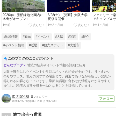
2026年に服部緑地公園内に
6/28(土) 【箕面】大阪大学
ファミリーで
水春がオープン！
夏祭り開催！
でキャンプ＆
1年前
1年2ヶ月前
1年4ヶ月前
#地域情報
#観光
#イベント
#大阪
#関西
#紹介
#イベント情報
#近畿
#観光スポット
#大阪市
このブログのここがポイント
地域の祭典やイベント情報を詳細に紹介
大阪を舞台にしたイベントや注目スポットの紹介が中心です。押さえたい
祭りやフェス、地元のおすすめ場所まで、身近でありながら新しい発見が
得られる内容となっています。季節や話題に合わせた情報をわかりやすく
提供し、読者の日常を彩る一助となることを目指しています。
2109488
8
週間IN:
95
週間OUT:
200
月間IN:
430
旅で出会う世界