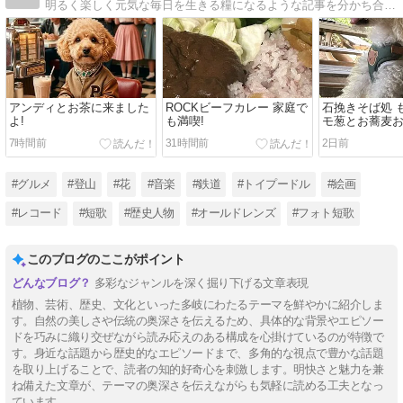
明るく楽しく元気な毎日を生きる糧になるような記事を分かち合っていきたいです。短歌とフォトエッセイ、人物研究、歴史探訪、グルメと多趣味です。愛犬もよろしく！！
アンディとお茶に来ました
ROCKビーフカレー 家庭で
石挽きそば処 
よ!
も満喫!
モ葱とお蕎麦
よ!
7時間前
31時間前
2日前
#グルメ
#登山
#花
#音楽
#鉄道
#トイプードル
#絵画
#レコード
#短歌
#歴史人物
#オールドレンズ
#フォト短歌
このブログのここがポイント
多彩なジャンルを深く掘り下げる文章表現
植物、芸術、歴史、文化といった多岐にわたるテーマを鮮やかに紹介しま
す。自然の美しさや伝統の奥深さを伝えるため、具体的な背景やエピソー
ドを巧みに織り交ぜながら読み応えのある構成を心掛けているのが特徴で
す。身近な話題から歴史的なエピソードまで、多角的な視点で豊かな話題
を取り上げることで、読者の知的好奇心を刺激します。明快さと魅力を兼
ね備えた文章が、テーマの奥深さを伝えながらも気軽に読める工夫となっ
ています。