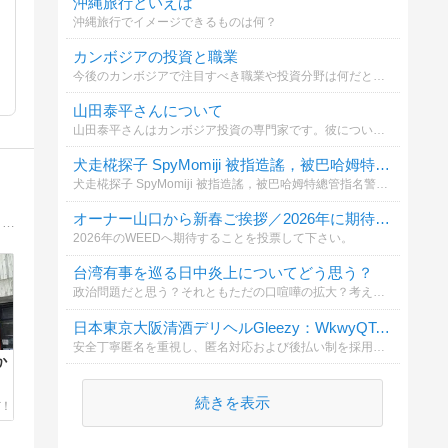
沖縄旅行といえば
沖縄旅行でイメージできるものは何？
カンボジアの投資と職業
今後のカンボジアで注目すべき職業や投資分野は何だと思いますか？
山田泰平さんについて
山田泰平さんはカンボジア投資の専門家です。彼についての質問にお答えください。
犬走椛探子 SpyMomiji 被指造謠，被巴哈姆特總管指名警告，您認為何者為真？
犬走椛探子 SpyMomiji 被指造謠，被巴哈姆特總管指名警告，何者為真？ 請 犬走椛探子 勿再曲解站方立場與提供服務用意，否則將評估處分https://ameblo.jp/spymomiji/entry-12948882497.html
オーナー山口から新春ご挨拶／2026年に期待すること
旭川家具・クラフト、北海道のグルメ紹介。旭川の木製クラフト・家具に萌えるブログ。喫茶・カフェのモーニング求めてふらふら中。南下中。
2026年のWEEDへ期待することを投票して下さい。
台湾有事を巡る日中炎上についてどう思う？
政治問題だと思う？それともただの口喧嘩の拡大？考え方を選んで投票してください。
日本東京大阪清酒デリヘルGleezy：WkwyQToZN
安全丁寧匿名を重視し、匿名対応および後払い制を採用しています。東京23区大阪市内 → 当日派遣OK。ホテル／自宅の両方に対応、厳密な秘密保持。Telegram：@top7340/ Gleezy ォーラム： tokyosake520.com
か
続きを表示