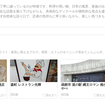
丁寧に綴っているのが特徴です。料理や買い物、日常の風景、家族の出
近な話題を掘り下げながらも、具体的なディテールや個性的な視点を盛
ず自然体な語り口で、読者の気持ちに寄り添いながら、新しい気づきも
幌店
森町 レストラン光輝
函館市 道の駅 縄文ロマン 南
やべ
3日前
4日前