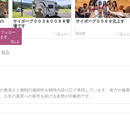
青の
サイボーグ００３＆００６８登
サイボーグ００６９北上す
場です
フォロー。

8日前
9日前
ます。
閉じる
報告
の奥深さと挑戦の連続性を独特の語り口で表現しています。体力や健康
、人生の真実への探究を続ける姿勢が印象的です。