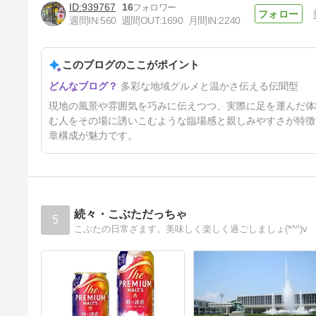
939767
16
週間IN:
560
週間OUT:
1690
月間IN:
2240
このブログのここがポイント
八雲町 レストラン昴
多彩な地域グルメと温かさ伝える伝聞型
5日前
現地の風景や雰囲気を巧みに伝えつつ、実際に足を運んだ体
む人をその場に誘いこむような臨場感と親しみやすさが特徴
章構成が魅力です。
続々・こぶただっちゃ
5
こぶたの日常ざます。美味しく楽しく過ごしましょ(*^^)v