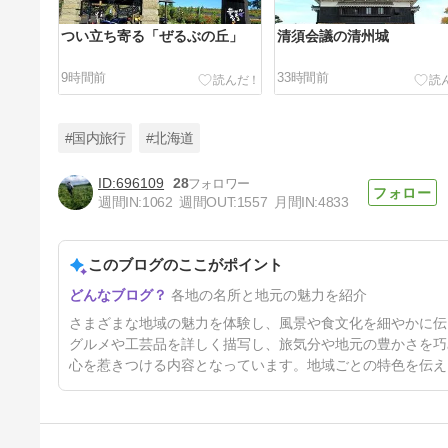
つい立ち寄る「ぜるぶの丘」
清須会議の清州城
9時間前
33時間前
#国内旅行
#北海道
696109
28
週間IN:
1062
週間OUT:
1557
月間IN:
4833
道の駅サーモンパーク千歳
このブログのここがポイント
5日前
各地の名所と地元の魅力を紹介
さまざまな地域の魅力を体験し、風景や食文化を細やかに伝
グルメや工芸品を詳しく描写し、旅気分や地元の豊かさを巧
心を惹きつける内容となっています。地域ごとの特色を伝え