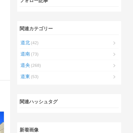
フォロー記事
関連カテゴリー
道北
42
道南
73
道央
268
道東
53
関連ハッシュタグ
新着画像