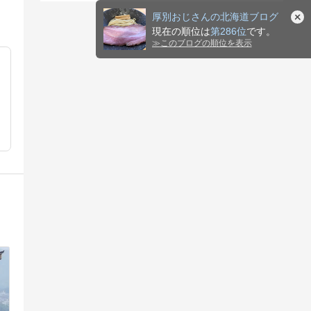
厚別おじさんの北海道ブログ
現在の順位は
第286位
です。
≫
このブログの順位を表示