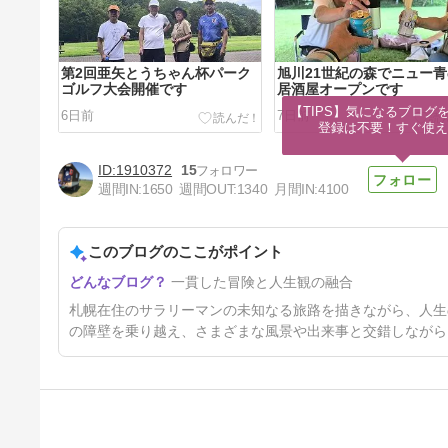
第2回亜矢とうちゃん杯パーク
旭川21世紀の森でニュー
ゴルフ大会開催です
居酒屋オープンです
【TIPS】気になるブログを
6日前
7日前
登録は不要！すぐ使え
1910372
15
週間IN:
1650
週間OUT:
1340
月間IN:
4100
このブログのここがポイント
ギルモア博士にサイボーグ００
一貫した冒険と人生観の融合
６９にされてしまうのか…
18日前
札幌在住のサラリーマンの未知なる旅路を描きながら、人生
の障壁を乗り越え、さまざまな風景や出来事と交錯しながら