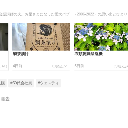
札幌在住。結婚20
た
鯛茶漬け
衣類乾燥除湿機
4日前
5日前
札幌
#50代会社員
#ウェスティ
報告