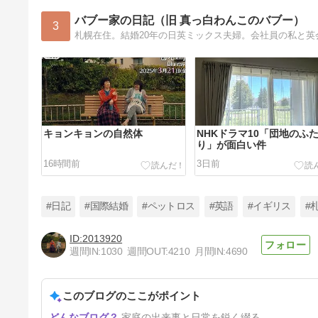
バブー家の日記（旧 真っ白わんこのバブー）
3
キョンキョンの自然体
NHKドラマ10「団地のふ
り」が面白い件
16時間前
3日前
#日記
#国際結婚
#ペットロス
#英語
#イギリス
#
2013920
週間IN:
1030
週間OUT:
4210
月間IN:
4690
サンデーロースト
このブログのここがポイント
6日前
家庭の出来事と日常を鋭く綴る