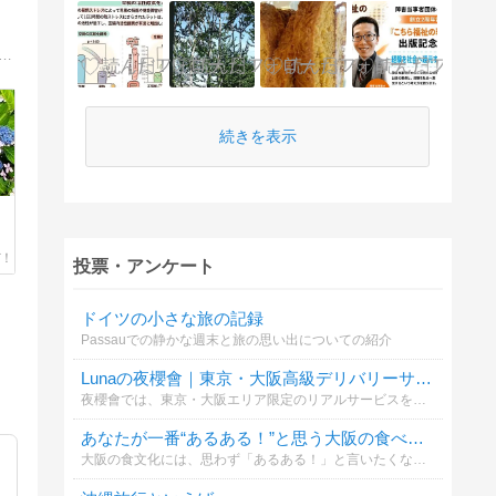
年の日英ミックス夫婦。会社員の私と英会話講師の夫。お星さまになった愛犬バブー（2006-2022）の思い出とひとりごとを写真満載でお届け中。
続きを表示
投票・アンケート
ドイツの小さな旅の記録
Passauでの静かな週末と旅の思い出についての紹介
Lunaの夜櫻會｜東京・大阪高級デリバリーサービス Telegram：@av6777
夜櫻會では、東京・大阪エリア限定のリアルサービスをご提供しております。 実写写真確認可能・現金払い対応・振込不要・プライバシー厳守。 毎日新しいキャスト情報更新中。 Gleezy：jpv266 | Telegram：@av6777
あなたが一番“あるある！”と思う大阪の食べ物ネタはどれ？
大阪の食文化には、思わず「あるある！」と言いたくなる独特の魅力があります。 あなたが一番共感する“食べ物あるある”は？