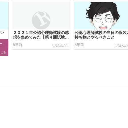
安い
２０２１年公認心理師試験の感
公認心理師試験の当日の服装
想を集めてみた【第４回試験難
持ち物とやるべきこと
易度】
。

5年前
5年前
閉じる