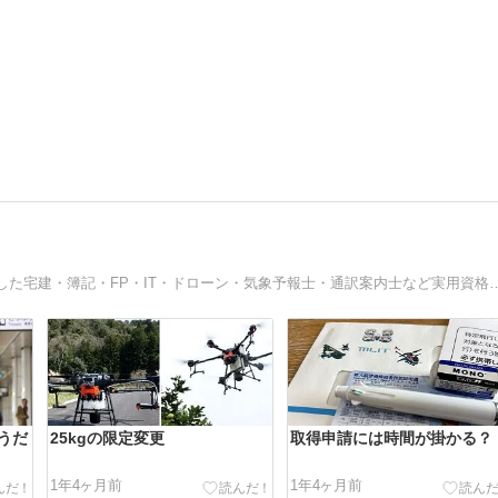
「働きながら資格に受かる」を掲げ、社会人が独学で取得した宅建・簿記・FP・IT・ドローン・気象
うだ
25kgの限定変更
取得申請には時間が掛かる？
1年4ヶ月前
1年4ヶ月前