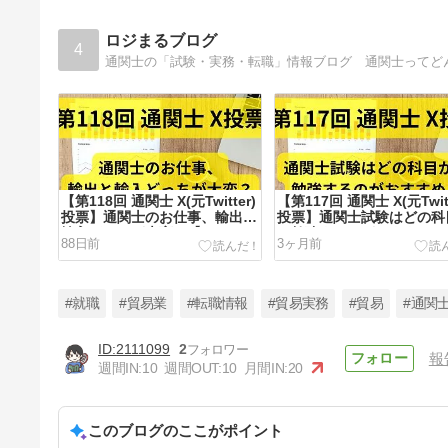
ロジまるブログ
4
通関士の「試験・実務・転職」情報ブログ 通関士ってど
【第118回 通関士 X(元Twitter)
【第117回 通関士 X(元Twitt
投票】通関士のお仕事、輸出と
投票】通関士試験はどの科
輸入どっちが大変？【アンケー
ら勉強するのがおすすめ？
88日前
3ヶ月前
ト2026/4/12】
ンケート2026/4/5】
#就職
#貿易業
#転職情報
#貿易実務
#貿易
#通関
2111099
2
報
週間IN:
10
週間OUT:
10
月間IN:
20
【第114回 通関士 X(元Twitter)
投票】通関士は在宅勤務できて
る？【アンケート2025/1/11】
このブログのここがポイント
4ヶ月前