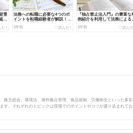
背景
法務への転職に必要な4つのポ
『独占禁止法入門』の豊富な
返
イントを転職経験者が解説！面
例紹介を利用して法務による
活か
接時の逆質問の具体例もありま
占禁止法の遵守体制を構築す
3年前
3年前
す！
る！
、株主総会、環境法、海外拠点管理、食品規制、労働衛生といった多彩
ます。それぞれのトピックは現場でのポイントやコツが盛り込まれてお