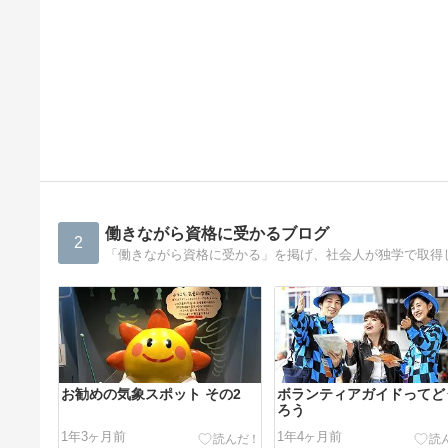
働きながら資格に受かるブログ
2
お勧めの気象スポット その2
ボランティアガイドってど
ろう
1年3ヶ月前
1年4ヶ月前