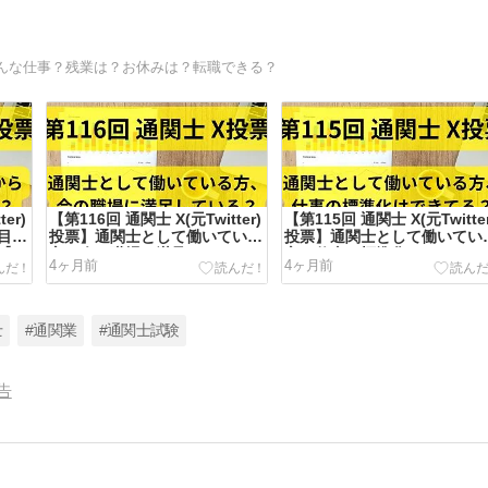
んな仕事？残業は？お休みは？転職できる？
er)
【第116回 通関士 X(元Twitter)
【第115回 通関士 X(元Twitter
目か
投票】通関士として働いている
投票】通関士として働いてい
【ア
方、今の職場に満足している？
方、仕事の標準化はできてる
4ヶ月前
4ヶ月前
それとも転職も考えてる？【ア
【アンケート2026/1/18】
ンケート2026/2/2】
士
#通関業
#通関士試験
告