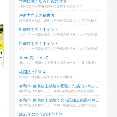
本番に強くなるための習慣
日常の習慣が本番の結果に影響する理由は？
決断力向上の稽古法
身体感覚を鍛え、決断力を高める方法についての理解と実践選択
距離感を学ぶポイント
ビジネスや恋愛に役立つ距離感の取り方についての理解を深める
距離感を学ぶポイント
ビジネスや恋愛に役立つ距離感の取り方についての理解を深める
)
る
量 vs 質について
？
量について圧倒的な重要性を唱える一方で、質を追求することも決して無駄ではない。どちらが重要だと考えるか選択してください。
格闘技とPDCA
経営者に格闘技が必要とされる理由は?
令和7年度宅建士試験を受験した感想を教えて下さい
本試験お疲れ様でした。令和7年度宅建士試験を受験した感想を教えて下さい
令和7年度宅建士試験での自己採点結果を教えて下さい
本試験お疲れ様でした。令和７年度宅建士試験でのあなたの自己採点結果を教えて下さい
2025年の今年の漢字予想