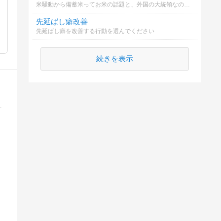
米騒動から備蓄米ってお米の話題と、外国の大統領なのに毎日アメリカのトランプ大統領を見て、米が最有力だと思うんですが、2025年今年の漢字の予想をしてみませんか？
先延ばし癖改善
先延ばし癖を改善する行動を選んでください
続きを表示
からのSEO対策やWEB集客、コピーライティング情報も！