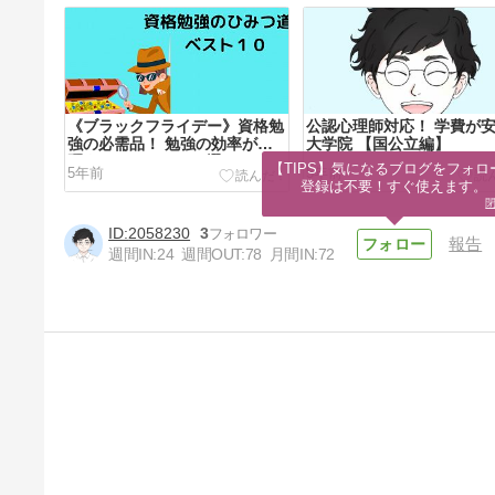
《ブラックフライデー》資格勉
公認心理師対応！ 学費が
強の必需品！ 勉強の効率が飛
大学院 【国公立編】
躍するアイテム１０選
【TIPS】気になるブログをフォロー
5年前
5年前
登録は不要！すぐ使えます。
2058230
3
報告
週間IN:
24
週間OUT:
78
月間IN:
72
公認心理師は取得する意味ない
資格かを考える【メリットとデ
メリット】
5年前