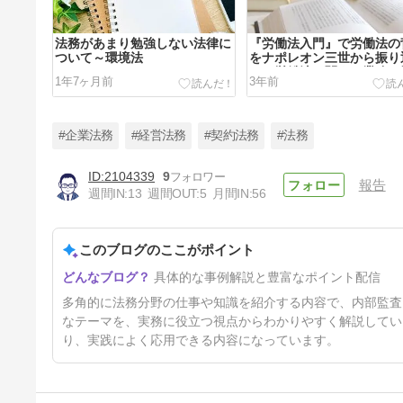
法務があまり勉強しない法律に
『労働法入門』で労働法の
ついて～環境法
をナポレオン三世から振り
り、労働法に関する業務に
1年7ヶ月前
3年前
そう！
#企業法務
#経営法務
#契約法務
#法務
2104339
9
報告
週間IN:
13
週間OUT:
5
月間IN:
56
内部監査は誰がやる？法務が内
部監査を担当する場合の9ポイ
ントを担当経験のある元法務が
このブログのここがポイント
3年前
解説！
具体的な事例解説と豊富なポイント配信
多角的に法務分野の仕事や知識を紹介する内容で、内部監査
なテーマを、実務に役立つ視点からわかりやすく解説してい
り、実践によく応用できる内容になっています。