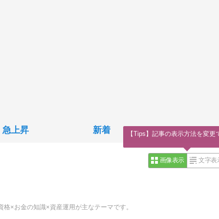
急上昇
新着
【Tips】記事の表示方法を変更
画像表示
文字表
資格×お金の知識×資産運用が主なテーマです。