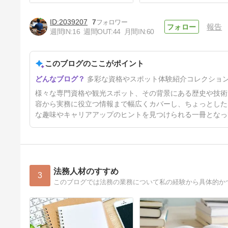
2039207
7
報告
週間IN:
16
週間OUT:
44
月間IN:
60
このブログのここがポイント
とにかく難しい：実技試験
多彩な資格やスポット体験紹介コレクショ
1年4ヶ月前
様々な専門資格や観光スポット、その背景にある歴史や技術
容から実務に役立つ情報まで幅広くカバーし、ちょっとした
な趣味やキャリアアップのヒントを見つけられる一冊となっ
法務人材のすすめ
3