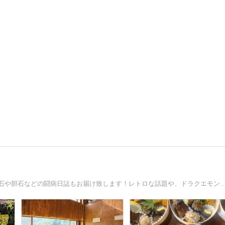
我が家の文鳥さん2羽の記事が中心になっています♪腎臓結石や胆石などの闘病日誌もお届け致します！レトロな話題や、ドラク