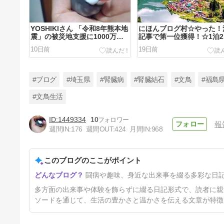
YOSHIKIさん 「令和8年熊本地
にほんブログ村☆やった！
震」の被災地支援に1000万円
記事で第一位獲得！☆1泊
を寄付
で奥会津・只見の絶景・温
10日前
19日前
宿・美食を満喫！！
#ブログ
#埼玉県
#腎臓病
#腎臓結石
#文鳥
#福島
#文鳥生活
1449334
10
報
文鳥日記☆りんごとここあのタ
週間IN:
176
週間OUT:
424
月間IN:
968
マゴが生まれて30日…
45日前
このブログのここがポイント
闘病や趣味、身近な出来事を綴る多彩な日
多方面の出来事や体験を飾らずに綴る日記形式で、読者に親
ソードを通じて、生活の豊かさと温かさを伝える文章が特徴