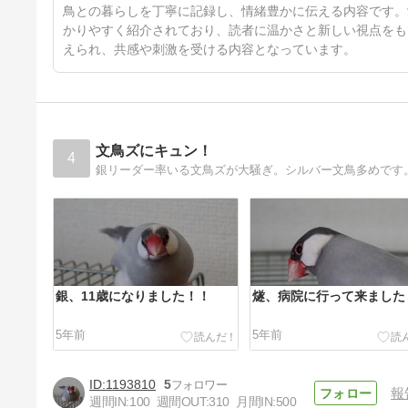
1年1ヶ月前
鳥との暮らしを丁寧に記録し、情緒豊かに伝える内容です。
かりやすく紹介されており、読者に温かさと新しい視点をも
えられ、共感や刺激を受ける内容となっています。
文鳥ズにキュン！
4
銀リーダー率いる文鳥ズが大騒ぎ。シルバー文鳥多めです
銀、11歳になりました！！
燧、病院に行って来ました
5年前
5年前
1193810
5
報
週間IN:
100
週間OUT:
310
月間IN:
500