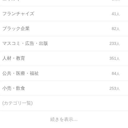
フランチャイズ
41
ブラック企業
82
マスコミ・広告・出版
233
人材・教育
351
公共・医療・福祉
84
小売・飲食
253
(カテゴリ一覧)
続きを表示…