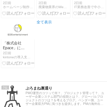
されました
されました
（人工知能
2日前
2日前
2日前
ホームページ制作 島根 松江｜EDSエンターテイメント
廃棄物業界のWeb制作会社なら環境デジタルソリューション
IT業務改善で中小企業の働き方改革へ
法）完全ガイ
ド：ビジネス
への影響と遵
守すべき透明
全て表示
性のルール
「株式会社
Epace」に掲
載されました
2日前
kintoneの導入支援ならEDSエンターテイメント
7
ぷろまね裏通り
PMO運営のコツって何？、プロジェクト管理って？、ユ
ーザー企業システム部門の役割とは？、グローバルプロ
ジェクトのコツは？を考えるブログ。ベンダー側、ユー
ザー企業双方PMに気づきを提供します。PMの海外出張