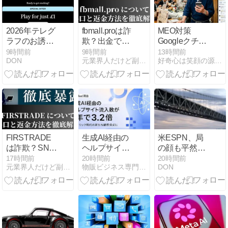
2026年テレグ
fbmall.proは詐
MEO対策
ラフのお誘い
欺？出金でき
Googleクチコ
299回目
ないと評判の
ミ集客の教科
9時間前
9時間前
13時間前
DON
元業界人だけど副業商材のこと全部暴露します｜
好奇心は笑顔の源！話題のアイテムと時事ネタ日記
ECサイト運営
書 ビジネス書
の実態と被害
者の声
FIRSTRADE
生成AI経由の
米ESPN、局
は詐欺？SNS
ヘルプサイト
の顔も平然と
で話題の投資
流入が1年で
クビに
17時間前
20時間前
20時間前
元業界人だけど副業商材のこと全部暴露します｜
物販ビジネス専門メディア 「コマースピック」
DON
案件の闇を元
3.2倍に増加、
業者が暴露！
Helpfeelが137
出金できない
サイトの調査
被害多発の真
結果を発表
相