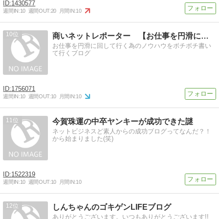
1430577
週間IN:
10
週間OUT:
20
月間IN:
10
10
商いネットレポーター 【お仕事を円滑に回す為のブログ】
お仕事を円滑に回して行く為のノウハウをボチボチ書い
て行くブログ
1756071
週間IN:
10
週間OUT:
10
月間IN:
10
11
今賀珠運の中卒ヤンキーが成功できた謎
ネットビジネスど素人からの成功ブログってなんだ？！
から始まりました(笑)
1522319
週間IN:
10
週間OUT:
10
月間IN:
10
12
しんちゃんのゴキゲンLIFEブログ
ありがとうございます。いつもありがとうございます!!