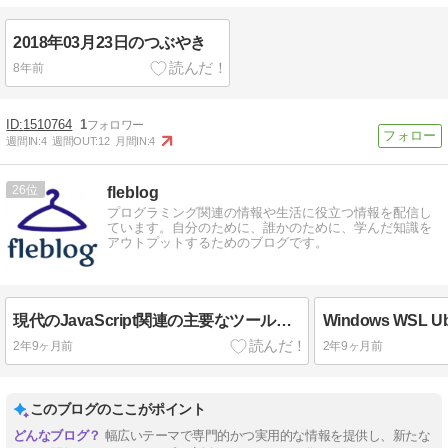
2018年03月23日のつぶやき
8年前
1510764
1
週間IN:
4
週間OUT:
12
月間IN:
4
26
fleblog
プログラミング関連の情報や生活に役立つ情報を配信し
ています。自分のために、誰かのために、学んだ知識を
アウトプットするためのブログです。
現代のJavaScript関連の主要なツールとフレームワークの概要まとめ
2年9ヶ月前
2年9ヶ月前
このブログのここがポイント
幅広いテーマで専門的かつ実用的な情報を提供し、新たな