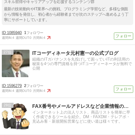
スキル習得やキャリアアップを応援するコンテンツ群
最新の技術動向やIT業界への挑戦、プログラミング学習など、多様な側面
から情報を発信し、初心者から経験者までが次のステップへ進めるよう丁
寧にサポートしています。
1085940
1
週間IN:
4
週間OUT:
0
月間IN:
4
27
ITコーディネータ元村憲一の公式ブログ
組織のITガバナンスを丸投げして困っていITの利活用の
秘策を4つの専門資格を持つITコーディーネータが無料で
公開
1596279
2
週間IN:
4
週間OUT:
0
月間IN:
4
28
FAX番号やメールアドレスなど企業情報の収集ツールを紹介
インターネット上の法人リスト、商品リストを簡単に早
く作成できるツールを紹介。DM・FAXDM・テレアポ・
見込み客・新規開拓営業などに使い道は様々です。