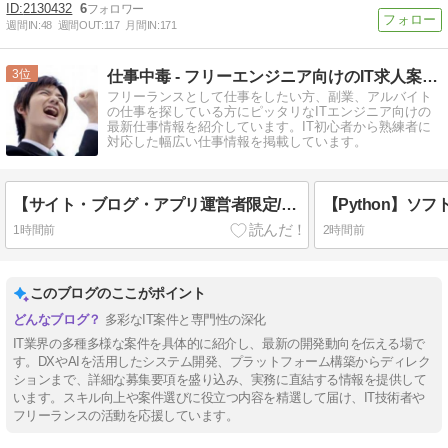
2130432
6
週間IN:
48
週間OUT:
117
月間IN:
171
3
仕事中毒 - フリーエンジニア向けのIT求人案件を掲載中 -
フリーランスとして仕事をしたい方、副業、アルバイト
の仕事を探している方にピッタリなITエンジニア向けの
最新仕事情報を紹介しています。IT初心者から熟練者に
対応した幅広い仕事情報を掲載しています。
【サイト・ブログ・アプリ運営者限定/約15分】あなたのサイトを無料掲載できる新サービスの設置テスト(報酬300円 掲載特典)
1時間前
2時間前
このブログのここがポイント
多彩なIT案件と専門性の深化
IT業界の多種多様な案件を具体的に紹介し、最新の開発動向を伝える場で
す。DXやAIを活用したシステム開発、プラットフォーム構築からディレク
ションまで、詳細な募集要項を盛り込み、実務に直結する情報を提供して
います。スキル向上や案件選びに役立つ内容を精選して届け、IT技術者や
フリーランスの活動を応援しています。