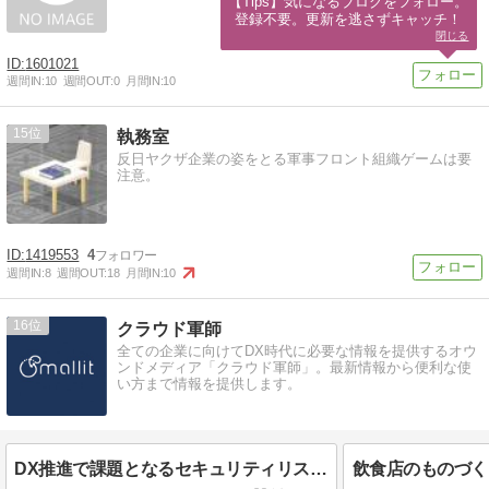
【Tips】気になるブログをフォロー。

登録不要。更新を逃さずキャッチ！
閉じる
1601021
週間IN:
10
週間OUT:
0
月間IN:
10
15
執務室
反日ヤクザ企業の姿をとる軍事フロント組織ゲームは要
注意。
1419553
4
週間IN:
8
週間OUT:
18
月間IN:
10
16
クラウド軍師
全ての企業に向けてDX時代に必要な情報を提供するオウ
ンドメディア「クラウド軍師」。最新情報から便利な使
い方まで情報を提供します。
DX推進で課題となるセキュリティリスクとは？事故事例や対策方法も解説