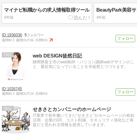
マイナビ転職からの求人情報取得ツール
BeautyPark
4年前
4年前
1936036
5
週間IN:
3
週間OUT:
36
月間IN:
6
29
web DESIGN徒然日記
静岡県富士市のweb制作・パソコン講師webデザインのこ
と、最近気になっていることを吊徒然とつづります。
1026745
週間IN:
3
週間OUT:
24
月間IN:
6
30
せきさとカンパニーのホームページ
IT業界で長年働いてきた”せきさと”がホームページの有効
活用、企業のDX、コスト削減、セキュリティ強化など有
益だと思われる情報を提供していきます。