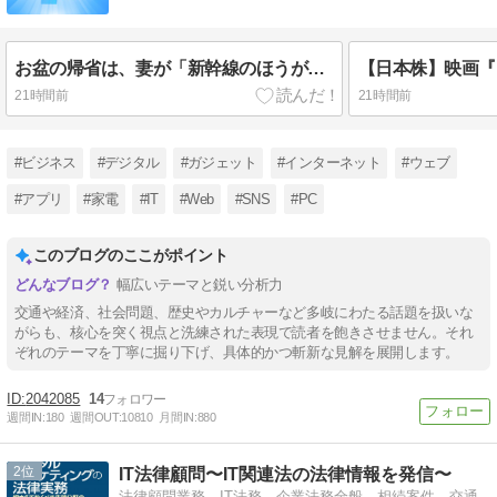
お盆の帰省は、妻が「新幹線のほうが楽」と譲りません。東京から大阪まで家族4人だと往復「10万円」近くかかるため、私は車で節約したいのですが、実際の費用はどれくらい違うのでしょうか?
21時間前
21時間前
#ビジネス
#デジタル
#ガジェット
#インターネット
#ウェブ
#アプリ
#家電
#IT
#Web
#SNS
#PC
このブログのここがポイント
幅広いテーマと鋭い分析力
交通や経済、社会問題、歴史やカルチャーなど多岐にわたる話題を扱いな
がらも、核心を突く視点と洗練された表現で読者を飽きさせません。それ
ぞれのテーマを丁寧に掘り下げ、具体的かつ斬新な見解を展開します。
2042085
14
週間IN:
180
週間OUT:
10810
月間IN:
880
2
IT法律顧問〜IT関連法の法律情報を発信〜
法律顧問業務、IT法務、企業法務全般、相続案件、交通