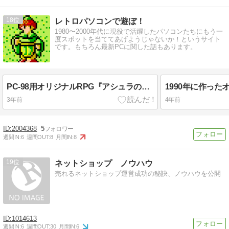
18
レトロパソコンで遊ぼ！
1980〜2000年代に現役で活躍したパソコンたちにもう一
度スポットを当ててあげようじゃないか！というサイト
です。もちろん最新PCに関した話もあります。
PC-98用オリジナルRPG『アシュラの塔』！PC-88版をフルリメイク移植しました！★PC-9800/9821シリーズ用自作ゲーム
3年前
4年前
2004368
5
週間IN:
6
週間OUT:
8
月間IN:
8
19
ネットショップ ノウハウ
売れるネットショップ運営成功の秘訣、ノウハウを公開
1014613
週間IN:
6
週間OUT:
30
月間IN:
6