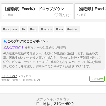
【備忘録】Excelの「ドロップダウンリスト」を極める！入力のストレスをゼロにする究極のカスタマイズ。
7ヶ月前
7ヶ月前
#wordpress
#ai
#blog
#cocoon
#data
#solution
このブログのここがポイント
多彩なツールと最新の比較情報
AIの進化を駆動する最新ツールと技術を徹底的に解説します。動画や文
章、画像生成といった多方面の生成AIを、具体的な比較と実践例を通じて
紹介。ビジネスやクリエイティブ、効率化を志す人々にとって有益な情報
源となることを意識し、詳細かつ分かりやすく設計されています。
2136247
7
週間IN:
3
週間OUT:
0
月間IN:
6
次のランキングを表示
「IT・通信」
31位〜60位