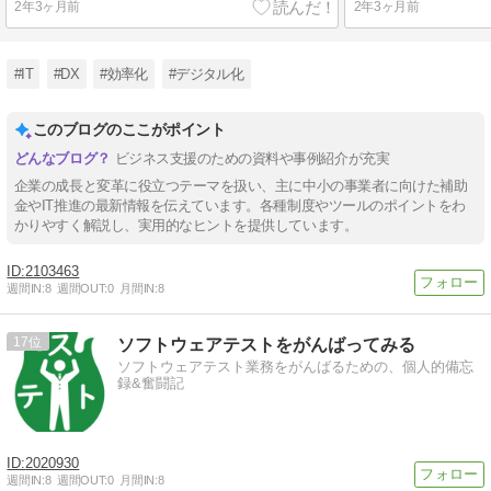
2年3ヶ月前
2年3ヶ月前
#IT
#DX
#効率化
#デジタル化
このブログのここがポイント
ビジネス支援のための資料や事例紹介が充実
企業の成長と変革に役立つテーマを扱い、主に中小の事業者に向けた補助
金やIT推進の最新情報を伝えています。各種制度やツールのポイントをわ
かりやすく解説し、実用的なヒントを提供しています。
2103463
週間IN:
8
週間OUT:
0
月間IN:
8
17
ソフトウェアテストをがんばってみる
ソフトウェアテスト業務をがんばるための、個人的備忘
録&奮闘記
2020930
週間IN:
8
週間OUT:
0
月間IN:
8