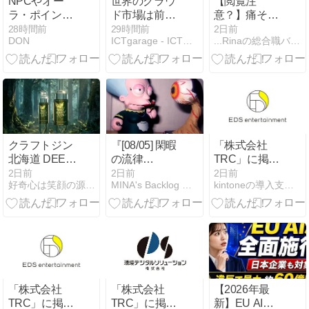
NPCやオー
世界のクラウ
【閲覧注
ラ・ポイン
ド市場は前年
意？】痛そう
ト、Cooked…
比43%成長。
なトゲトゲで
28時間前
29時間前
2日前
DON
ICTgarage - ICTで便利な日常
...Rinaの総合職バリキャリ女子Life...
TikTokから湧
生成AIが加速
話題！話題の
き上がるスラ
させる最新ト
シャクティマ
ングはおっさ
レンドを解説
ットをプチプ
んおばはんに
【2026年第2
ラで体験。
は分かりませ
四半期】
ーん
クラフトジン
『[08/05] 閑暇
「株式会社
北海道 DEEP
の流律
TRC」に掲載
GREEN JIN
（MINA）』
されました
2日前
2日前
2日前
好奇心は笑顔の源！話題のアイテムと時事ネタ日記
MINA's Backlog 暇つぶしに解析する異国のツール
kintoneの導入支援ならEDSエンターテイメント
「株式会社
「株式会社
【2026年最
TRC」に掲載
TRC」に掲載
新】EU AI法