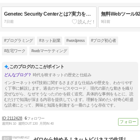
Genetec Security Centerとは?実力を解説
7日前
9日前
#プログラミング
#ネット副業
#wordpress
#ブログ初心者
#在宅ワーク
#webマーケティング
このブログのここがポイント
時代を映すネットの歴史と仕組み
インターネットやIT技術に関するさまざまな仕組みや歴史を、わかりやす
く丁寧に解説します。過去のサービスやコード、現代の新たな動きを織り
交ぜながら、なぜそうなったのかを鋭く追究。具体的な事例をもとに、読
むだけで知識が深まる内容を提供しています。理解を深めたい好奇心旺盛
な読者にとって、興味と知識を刺激する一冊のような存在です。
2112428
6
週間IN:
10
週間OUT:
130
月間IN:
40
6
ゼロから始める！ネットビジネスで生活しよう！