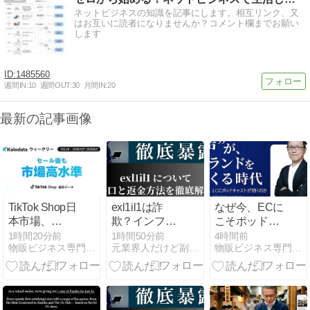
ネットビジネスの知識を記事にします。相互リンク、又
はお互いに読者になりませんか？コメント欄までお願い
します
1485560
週間IN:
10
週間OUT:
30
月間IN:
20
最新の記事画像
TikTok Shop日
exl1il1は詐
なぜ今、ECに
本市場、
欺？インフル
こそポッドキ
GMV26.76億
エンサー案件
ャストが効く
1時間20分前
1時間50分前
4時間前
物販ビジネス専門メディア 「コマースピック」
元業界人だけど副業商材のこと全部暴露します｜
物販ビジネス専門メディア 「コマースピック」
円で推移 食品
の闇を元業者
のか〜“声”が
カテゴリーが
が暴露！出金
ブランドをつ
3週間で2倍超
できない悪質
くる時代〜
に急成長
手口と評判