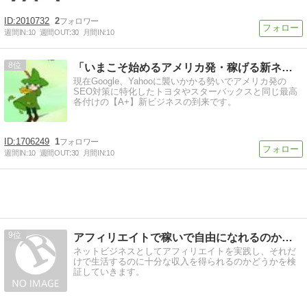
もサポート。たまにRPGに例えます。
2010732
2
週間IN:
10
週間OUT:
30
月間IN:
10
8
「いまこそ始めるアメリカ発・稼げる新ネットビジネス」
現在Google、Yahooに襲いかかる勢いでアメリカ発の
SEO対策に特化したトヨタやスターバックスと同じ最高
各付けの【A+】新ビジネスの到来です。
1706249
1
週間IN:
10
週間OUT:
30
月間IN:
10
9
アフィリエイトで稼いで自由になれるのか試してみる
ネットビジネスとしてアフィリエイトを実践し、それだ
けで生活するのに十分な収入を得られるのかどうかを検
証していきます。