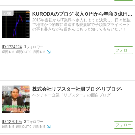
20
KURODAのブログ 収入０円から年商３億円の道なり
2015年当初からIT業界へ参入しようと決意し、日々勉強
で地道かつ的確に邁進する愛妻家で子煩悩プライベート
の事も書きながら皆さんにもっと知ってもらいたい！
1724224
1
週間IN:
5
週間OUT:
0
月間IN:
5
21
株式会社リブスター社員ブログ-リブログ-
ベンチャー企業「リブスター」の面白ブログ
1270195
2
週間IN:
5
週間OUT:
0
月間IN:
5