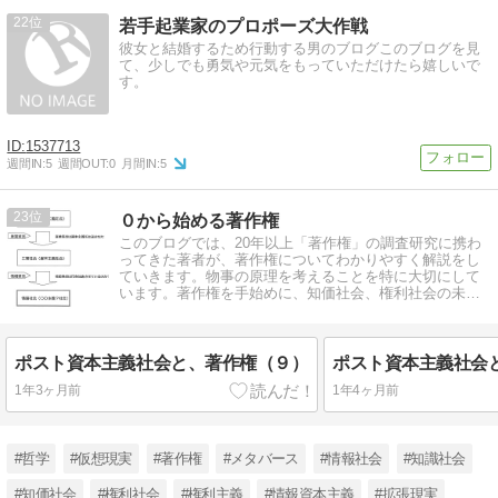
22
若手起業家のプロポーズ大作戦
彼女と結婚するため行動する男のブログこのブログを見
て、少しでも勇気や元気をもっていただけたら嬉しいで
す。
1537713
週間IN:
5
週間OUT:
0
月間IN:
5
23
０から始める著作権
このブログでは、20年以上「著作権」の調査研究に携わ
ってきた著者が、著作権についてわかりやすく解説をし
ていきます。物事の原理を考えることを特に大切にして
います。著作権を手始めに、知価社会、権利社会の未来
を共に探っていきましょう！
ポスト資本主義社会と、著作権（９）
ポスト資本主義社会
1年3ヶ月前
1年4ヶ月前
#哲学
#仮想現実
#著作権
#メタバース
#情報社会
#知識社会
#知価社会
#権利社会
#権利主義
#情報資本主義
#拡張現実