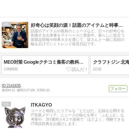
4
好奇心は笑顔の源！話題のアイテムと時事ネタ日記
話題のアイテムや最新のニュースなど、日々の好奇心を
刺激する出来事をマイペースに更新中。暮らしに役立つ
新製品情報や時事ネタを通じて、皆さんと一緒に笑顔の
輪を広げていくトレンド発見日記です。
MEO対策 Googleクチコミ集客の教科書 ビジネス書
クラフトジン 北海道 
13時間前
2日前
2141635
週間IN:
12
週間OUT:
108
月間IN:
20
5
ITKAGYO
コードと格闘したリアルな「じたばた」記録を公開する
IT実践メディア。ニュースの核心を突く「ふむふむ」な
考察や、3行要約と4コマ漫画で「ほどよく」理解できる
IT用語辞典をお届けします。