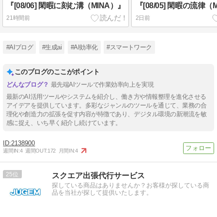
『[08/06] 閑暇に刻む溝（MINA）』
『[08/05] 閑暇の流律（
21時間前
2日前
#AIブログ
#生成ai
#AI効率化
#スマートワーク
このブログのここがポイント
最先端AIツールで作業効率向上を実現
最新のAI活用ツールやシステムを紹介し、働き方や情報整理を進化させる
アイデアを提供しています。多彩なジャンルのツールを通じて、業務の合
理化や創造力の拡張を促す内容が特徴であり、デジタル環境の新潮流を敏
感に捉え、いち早く紹介し続けています。
2138900
週間IN:
4
週間OUT:
172
月間IN:
4
25
スクエア出張代行サービス
探している商品はありませんか？お客様が探している商
品を当社が探して提供いたします。