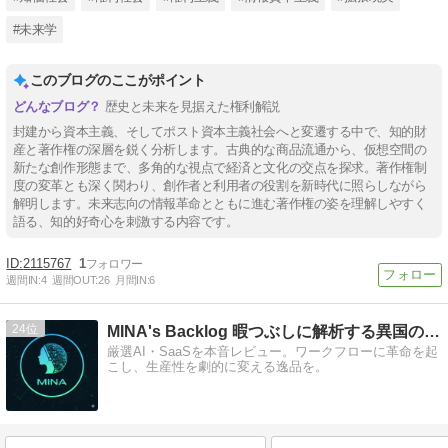
#未来学
このブログのここがポイント
歴史と未来を見据えた権利解説
封建から資本主義、そしてポスト資本主義社会へと変遷する中で、知的財
産と著作権の深層を鋭く分析します。古典的な商品流通から、仮想空間の
新たな創作形態まで、多角的な視点で経済と文化の交点を探求。著作権制
度の変革とも深く関わり、創作者と利用者の役割を新時代に照らしながら
解明します。未来志向の情報革命とともに進む著作権の姿を理解しやすく
語る、知的好奇心を刺激する内容です。
2115767
1
週間IN:
4
週間OUT:
26
月間IN:
6
24
MINA's Backlog 暇つぶしに解析する異国のツール
厳選AI・SaaSを本音レビュー。ワークフローに革命を起
こし、生産性を劇的に変える逸品を。