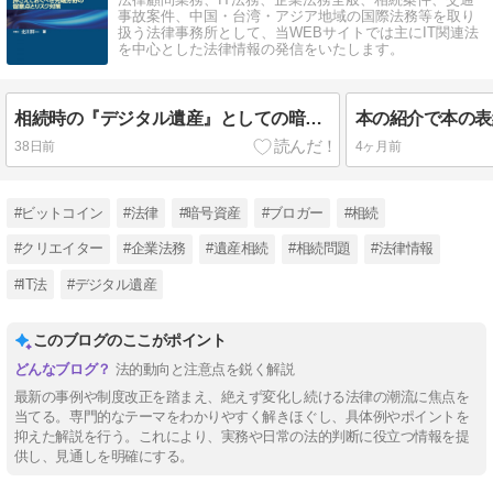
事故案件、中国・台湾・アジア地域の国際法務等を取り
扱う法律事務所として、当WEBサイトでは主にIT関連法
を中心とした法律情報の発信をいたします。
相続時の『デジタル遺産』としての暗号資産（仮想通貨）の探知
38日前
4ヶ月前
#ビットコイン
#法律
#暗号資産
#ブロガー
#相続
#クリエイター
#企業法務
#遺産相続
#相続問題
#法律情報
#IT法
#デジタル遺産
このブログのここがポイント
法的動向と注意点を鋭く解説
最新の事例や制度改正を踏まえ、絶えず変化し続ける法律の潮流に焦点を
当てる。専門的なテーマをわかりやすく解きほぐし、具体例やポイントを
抑えた解説を行う。これにより、実務や日常の法的判断に役立つ情報を提
供し、見通しを明確にする。