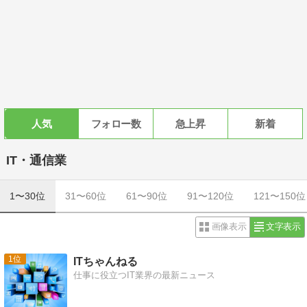
人気
フォロー数
急上昇
新着
IT・通信業
1〜30位
31〜60位
61〜90位
91〜120位
121〜150位
画像表示
文字表示
1
ITちゃんねる
仕事に役立つIT業界の最新ニュース