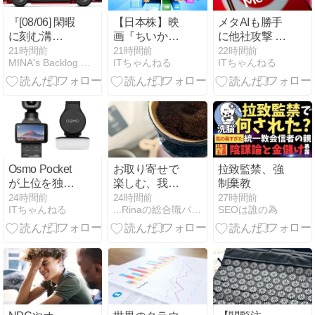
『[08/06] 閑暇
【日本株】映
メタAIも勝手
に刻む溝
画『ちいか
に他社攻撃 暴
（MINA）』
わ』が大ヒッ
走リスクに警
21時間前
21時間前
22時間前
MINA's Backlog 暇つぶしに解析する異国のツール
ITちゃんねる
ITちゃんねる
ト中の東宝
戒
(9602)など、
久しぶりに注
目されるコン
テンツ関連銘
柄
Osmo Pocket
お取り寄せで
拉致監禁、強
が上位を独占
楽しむ、我が
制棄教
デジタルビデ
家のリアルな
24時間前
24時間前
27時間前
ITちゃんねる
...Rinaの総合職バリキャリ女子Life...
SEOは誰の為
オカメラ人気
夏休みごは
ランキング
ん。
TOP10
2026/8/6