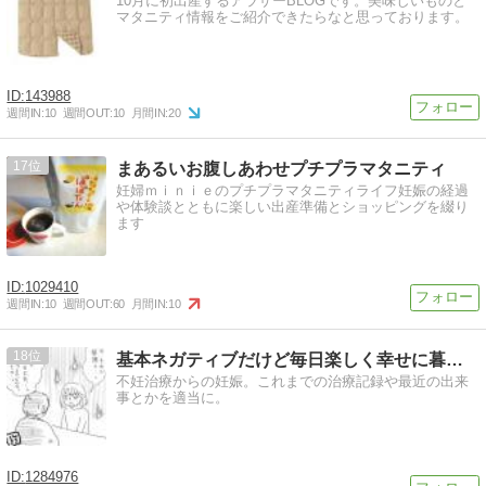
10月に初出産するアラサーBLOGです。美味しいものと
マタニティ情報をご紹介できたらなと思っております。
143988
週間IN:
10
週間OUT:
10
月間IN:
20
17
まあるいお腹しあわせプチプラマタニティ
妊婦ｍｉｎｉｅのプチプラマタニティライフ妊娠の経過
や体験談とともに楽しい出産準備とショッピングを綴り
ます
1029410
週間IN:
10
週間OUT:
60
月間IN:
10
18
基本ネガティブだけど毎日楽しく幸せに暮らす
不妊治療からの妊娠。これまでの治療記録や最近の出来
事とかを適当に。
1284976