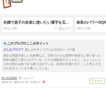
夫婦で息子の名前に使いたい漢字を五文字ずつ出し合いましたが見事に被りなしで悩んでいます
2年5ヶ月前
2年5ヶ月前
このブログのここがポイント
親しみやすくリアルな生活の一コマ集
身近な問題や楽しい出来事など、日常の小さな疑問や気持ちに寄り添った
内容を幅広く取り上げている。ただの体験談だけじゃなく、ちょっとした
工夫や思わぬ気づきも散りばめている。読者が共感できて、ふと考えさせ
られるポイントを大事にしている。
1515056
3
週間IN:
24
週間OUT:
168
月間IN:
72