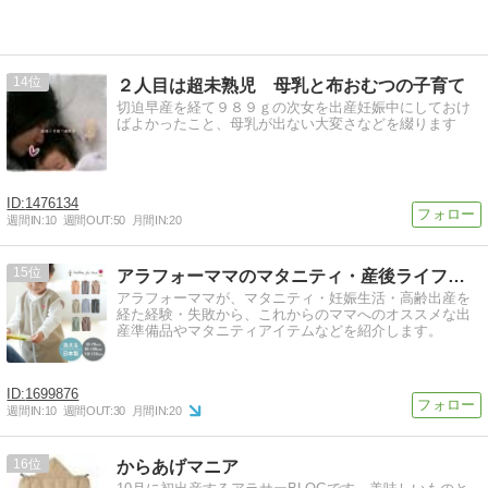
14
２人目は超未熟児 母乳と布おむつの子育て
切迫早産を経て９８９ｇの次女を出産妊娠中にしておけ
ばよかったこと、母乳が出ない大変さなどを綴ります
1476134
週間IN:
10
週間OUT:
50
月間IN:
20
15
アラフォーママのマタニティ・産後ライフ記録
アラフォーママが、マタニティ・妊娠生活・高齢出産を
経た経験・失敗から、これからのママへのオススメな出
産準備品やマタニティアイテムなどを紹介します。
1699876
週間IN:
10
週間OUT:
30
月間IN:
20
16
からあげマニア