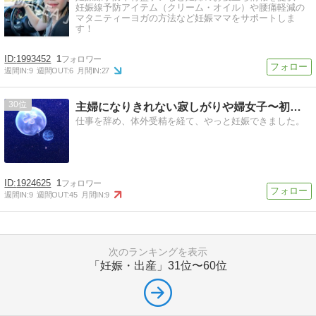
妊娠線予防アイテム（クリーム・オイル）や腰痛軽減の
マタニティーヨガの方法など妊娠ママをサポートしま
す！
1993452
1
週間IN:
9
週間OUT:
6
月間IN:
27
30
主婦になりきれない寂しがりや婦女子〜初めてのマタニティ〜
仕事を辞め、体外受精を経て、やっと妊娠できました。
1924625
1
週間IN:
9
週間OUT:
45
月間IN:
9
次のランキングを表示
「妊娠・出産」
31位〜60位