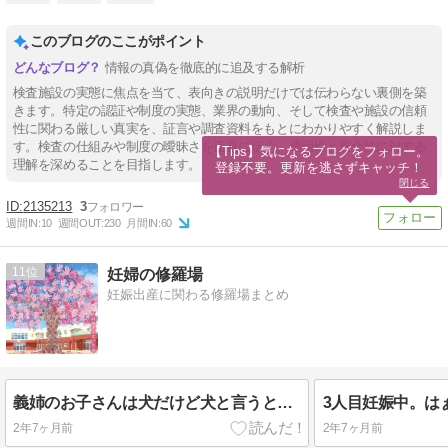
このブログのここがポイント
情報の真偽を徹底的に追及する解析
検査施設の実態に焦点を当て、表向きの説明だけでは伝わらない裏側を築
きます。特定の認証や制度の実態、業界の動向、そして検査や施設の信頼
性に関わる厳しい真実を、証言や調査資料をもとにわかりやすく解説しま
す。検査の仕組みや制度の曖昧さを正直に伝え、透明性と安全性に対する
【Tips】気になるブログをフォロー。

理解を深めることを目指します。
登録不要。更新を逃さずキャッチ！
閉じる
2135213
3
週間IN:
10
週間OUT:
230
月間IN:
60
11
妊婦の修羅場
妊娠出産に関わる修羅場まとめ
義姉のお子さんは犬だけど犬と言うと精神が不安定になる
2年7ヶ月前
2年7ヶ月前