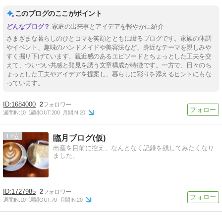
このブログのここがポイント
家庭の出来事とアイデアを軽やかに紹介
さまざまな暮らしのひとコマを笑顔とともに綴るブログです。家族の体調
やイベント、趣味のハンドメイドや美容法など、身近なテーマを親しみや
すく掘り下げています。親近感のあるエピソードとちょっとした工夫を交
えて、ついつい共感と発見を誘う文章構成が特徴です。一方で、日々のち
ょっとした工夫やアイデアを提案し、暮らしに彩りを添えるヒントにもな
っています。
1684000
2
週間IN:
10
週間OUT:
200
月間IN:
20
13
臨月ブログ(仮)
出産を目前に控え、なんとなく記録を残してみたくなり
ました。
1727985
2
週間IN:
10
週間OUT:
70
月間IN:
20