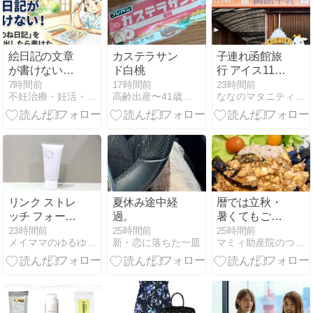
絵日記の文章
カステラサン
子連れ函館旅
が書けないと
ド白桃
行 アイス118
きは「あのね
函館牛乳大満
7時間前
17時間前
23時間前
不妊治療・妊活・育児・療育ブログ〜大阪在住高齢夫婦の体験記〜
高齢出産〜41歳で妊娠〜その後。
ななのマタニティライフ〜コロナ自粛中〜
日記」を思い
足スポット
出させて‼️小2
娘の夏祭り絵
日記🍧と低学
年向け作文ド
リルも紹介♪
リンク ストレ
夏休み途中経
暦では立秋・
ッチ フォーミ
過。
暑くてもごは
ングウォッシ
ん食べましょ
23時間前
25時間前
25時間前
メイママのゆるゆる美活＊2人目妊活ブログ
新・恋に落ちた一皿
マミィ助産院のつれづれ日記
ュをレビュ
う
ー！