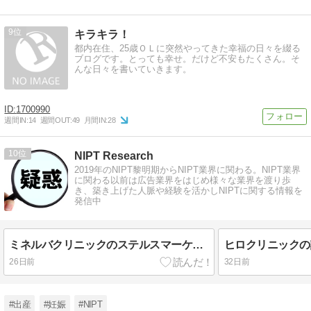
9
キラキラ！
都内在住、25歳ＯＬに突然やってきた幸福の日々を綴る
ブログです。とっても幸せ。だけど不安もたくさん。そ
んな日々を書いていきます。
1700990
週間IN:
14
週間OUT:
49
月間IN:
28
10
NIPT Research
2019年のNIPT黎明期からNIPT業界に関わる。NIPT業界
に関わる以前は広告業界をはじめ様々な業界を渡り歩
き、築き上げた人脈や経験を活かしNIPTに関する情報を
発信中
ミネルバクリニックのステルスマーケティング疑惑
26日前
32日前
#出産
#妊娠
#NIPT