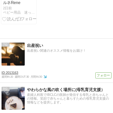
ルネRene
2日前
ベビー用品 迷ったらコレを見よ！！
7
出産祝い
出産祝い関連のオススメ情報をお届け！
2013163
週間IN:
20
週間OUT:
30
月間IN:
30
8
やわらかな風の吹く場所に(母乳育児支援）
産婦人科医でIBCLCの医師が発信する母乳と赤ちゃんと
の情報。笑顔で赤ちゃんと暮らすための母乳育児支援の
情報などを提供します。