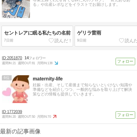
る」や出産レポなどをイラストでお届けします。
セントレアに眠る私たちの名前
ゲリラ雷雨
7日前
9日前
2051870
14
週間IN:
21
週間OUT:
81
月間IN:
138
6
maternity-life
妊娠・出産、そして産後まで知らないといけない知識や
準備などを紹介しつつ、一般的な悩みを取り上げて解決
策などの情報も提供していきます。
1772039
週間IN:
20
週間OUT:
50
月間IN:
70
最新の記事画像