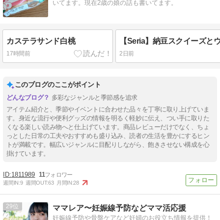
いてます。現在2歳の娘の話も書いてます。
カステラサンド白桃
17時間前
2日前
このブログのここがポイント
多彩なジャンルと季節感を追求
アイテム紹介と、季節やイベントに合わせた品々を丁寧に取り上げていま
す。身近な流行や便利グッズの情報を明るく軽妙に伝え、つい手に取りた
くなる楽しい読み物へと仕上げています。商品レビューだけでなく、ちょ
っとした日常の工夫やおすすめも盛り込み、読者の生活を豊かにするヒン
トが満載です。幅広いジャンルに目配りしながら、飽きさせない構成を心
掛けています。
1811989
11
週間IN:
9
週間OUT:
63
月間IN:
28
29
ママレア〜妊娠線予防などママ活応援
妊娠線予防や骨盤ケアなど妊婦のお役立ち情報を提供！