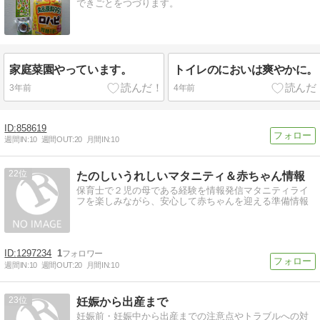
できごとをつづります。
家庭菜園やっています。
トイレのにおいは爽やかに。
3年前
4年前
858619
週間IN:
10
週間OUT:
20
月間IN:
10
22
たのしいうれしいマタニティ＆赤ちゃん情報
保育士で２児の母である経験を情報発信マタニティライ
フを楽しみながら、安心して赤ちゃんを迎える準備情報
1297234
1
週間IN:
10
週間OUT:
20
月間IN:
10
23
妊娠から出産まで
妊娠前・妊娠中から出産までの注意点やトラブルへの対