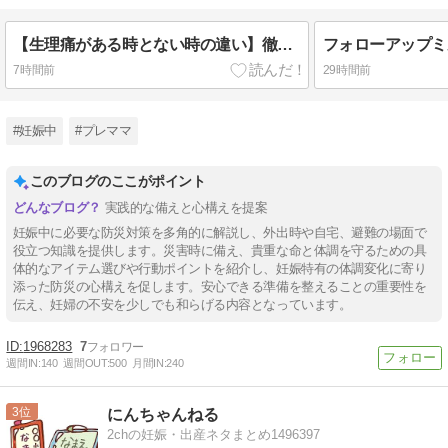
【生理痛がある時とない時の違い】徹底解説！痛みの原因と対策法はこれだ
7時間前
29時間前
#妊娠中
#プレママ
このブログのここがポイント
実践的な備えと心構えを提案
妊娠中に必要な防災対策を多角的に解説し、外出時や自宅、避難の場面で
役立つ知識を提供します。災害時に備え、貴重な命と体調を守るための具
体的なアイテム選びや行動ポイントを紹介し、妊娠特有の体調変化に寄り
添った防災の心構えを促します。安心できる準備を整えることの重要性を
伝え、妊婦の不安を少しでも和らげる内容となっています。
1968283
7
週間IN:
140
週間OUT:
500
月間IN:
240
3
にんちゃんねる
2chの妊娠・出産ネタまとめ1496397