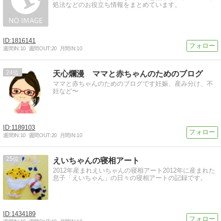
処法などのお役立ち情報をまとめています。
1816141
週間IN:
10
週間OUT:
20
月間IN:
10
24
天心爛漫 ママと赤ちゃんのためのブログ
ママと赤ちゃんのためのブログです妊娠、産み分け、不
妊など〜
1189103
週間IN:
10
週間OUT:
20
月間IN:
10
25
えいちゃんの寝相アート
2012年産まれえいちゃんの寝相アート2012年に産まれた
息子「えいちゃん」の日々の寝相アートの記録です。
1434189