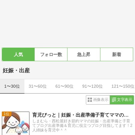
人気
フォロー数
急上昇
新着
妊娠・出産
1〜30位
31〜60位
61〜90位
91〜120位
121〜150位
画像表示
文字表示
1
育児びっと｜妊娠・出産準備子育てママのブログ
しまむら・西松屋好き節約ママの妊娠・出産準備と子育
てブログ出産準備＆育児に役立つブログ目指してます！2
人姉妹を育児中＾＾