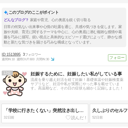
このブログのここがポイント
家庭や育児、心の奥底を鋭く切り取る
日常の何気ない出来事や心情の吐露を通じ、共感や気づきを促します。家
族や夫婦、育児に関するテーマを中心に、心の奥底に潜む複雑な感情や葛
藤を巧みに描写。鋭い視点と具体的なエピソード選びによって、静かな感
動と新たな気づきを届ける巧みな構成となっています。
1513895
3
週間IN:
10
週間OUT:
600
月間IN:
30
12
妊娠するために、妊娠したい私がしている事
流産を乗り越え妊活を経て妊娠！基礎体温や妊娠検査薬
サプリなど、妊活中私が実際にやった事を載せていま
す。高温期など、その日の症状も細かく記録しました！
「学校に行きたくない」突然泣き出した息子
久しぶりのセルフ
32日前
52日前