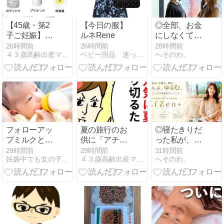
【45歳・第2
【今日の服】
◎全部、お金
子ご妊娠】
ルネRene
にしなくてい
「最後のチャ
いよ。
26時間前
26時間前
28時間前
４３歳高齢出産ママは漢方アドバイザー
ベビー用品 迷ったらコレを見よ！！
へそのわ。
ンス」と始め
た養生で44歳
8ヶ月で妊娠
フォローアッ
夏の旅行のお
◎寝たきりだ
プミルクと虫
供に「アチア
った私が、月
歯の関係！寝
チ滝汗セッ
商1200万円に
29時間前
29時間前
31時間前
妊娠中でも女の子だもんね！
４３歳高齢出産ママは漢方アドバイザー
へそのわ。
る前に知って
ト」を！
なるまで。
おくべき事実