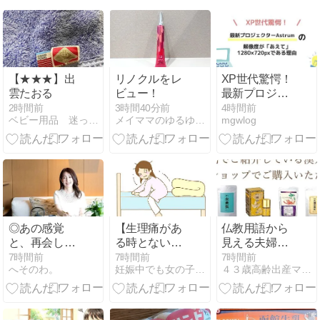
【★★★】出
リノクルをレ
XP世代驚愕！
雲たおる
ビュー！
最新プロジェ
クターAstrum
2時間前
3時間40分前
4時間前
ベビー用品 迷ったらコレを見よ！！
メイママのゆるゆる美活＊2人目妊活ブログ
mgwlog
の解像度が
「あえて」
1280×720ピク
セルである理
由
◎あの感覚
【生理痛があ
仏教用語から
と、再会した
る時とない時
見える夫婦関
日。
の違い】徹底
係 「因縁」
7時間前
7時間前
7時間前
へそのわ。
妊娠中でも女の子だもんね！
４３歳高齢出産ママは漢方アドバイザー
解説！痛みの
原因と対策法
はこれだ