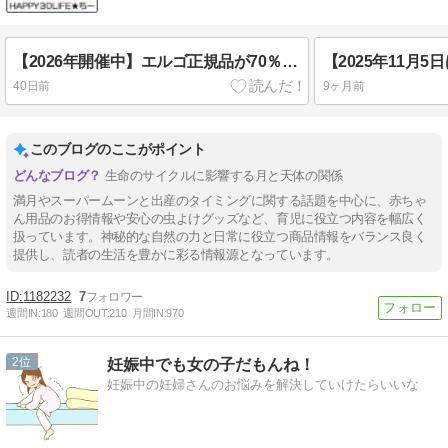
【2026年開催中】エルゴ正規品が70％OFF！ダッドウェイセール
40日前
9ヶ月前
このブログのここがポイント
生命のサイクルに影響する月と天体の関係
満月やスーパームーンと出産のタイミングに関する話題を中心に、赤ちゃ
ん用品のお得情報や安心の虫よけグッズなど、育児に役立つ内容を幅広く
扱っています。神秘的な自然の力と日常に役立つ商品情報をバランス良く
提供し、読者の生活を豊かに彩る情報源となっています。
1182232
7
週間IN:
180
週間OUT:
210
月間IN:
970
2
妊娠中でも女の子だもんね！
妊娠中の妊婦さんのお悩みを解決していけたらいいな