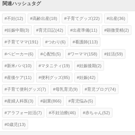
関連ハッシュタグ
不妊(12)
高齢出産(18)
子育てグッズ(22)
出産(36)
妊娠中期(3)
育児日記(42)
出産準備(11)
顕微受精(2)
子育てママ(191)
つわり(6)
看護師(113)
ベビーカー(6)
心配性(5)
ワーママ(158)
妊活(59)
新米パパ(10)
マタニティ(19)
妊娠後期(2)
産後ケア(11)
便利グッズ(85)
妊娠(42)
子育て便利グッズ(7)
母乳育児(9)
育児ブログ(74)
産婦人科医(3)
副業(866)
育児悩み(5)
アラフォー妊活(7)
不妊治療(46)
赤ちゃん(52)
0歳児(13)