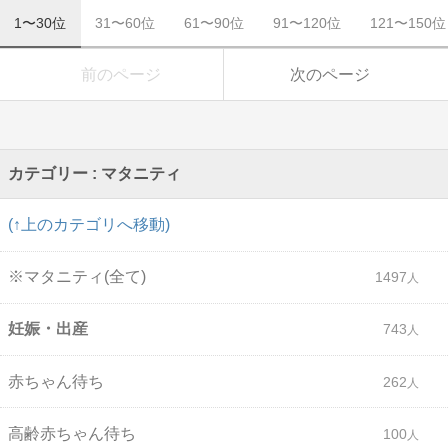
1〜30位
31〜60位
61〜90位
91〜120位
121〜150位
前のページ
次のページ
カテゴリー : マタニティ
(↑上のカテゴリへ移動)
※マタニティ(全て)
1497
妊娠・出産
743
赤ちゃん待ち
262
高齢赤ちゃん待ち
100