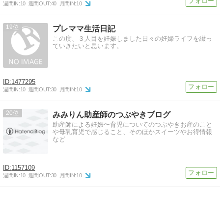
週間IN:
10
週間OUT:
40
月間IN:
10
19
プレママ生活日記
この度、３人目を妊娠しました日々の妊婦ライフを綴っ
ていきたいと思います。
1477295
週間IN:
10
週間OUT:
30
月間IN:
10
20
みみりん助産師のつぶやきブログ
助産師による妊娠〜育児についてのつぶやきお産のこと
や母乳育児で感じること、そのほかスイーツやお得情報
など
1157109
週間IN:
10
週間OUT:
30
月間IN:
10