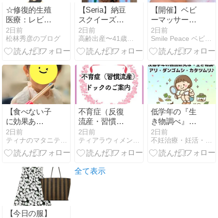
☆修復的生殖
【Seria】納豆
【開催】ベビ
医療：レビュ
スクイーズと
ーマッサージ
ー
ウォーターシ
で断乳成功?!
2日前
2日前
2日前
松林秀彦のブログ
高齢出産〜41歳で妊娠〜その後。
Smile Peace ベビーマッサージ教室
ール
【食べない子
不育症（反復
低学年の『生
に効果あ
流産・習慣流
き物調べ』は
り？】ブルー
産）ドックを
身近な生き物
2日前
2日前
2日前
ティナのマタニティ＆子育てブログ
ティアラウィメンズクリニック 静岡県産婦人科
不妊治療・妊活・育児・療育ブログ〜大阪在住高齢夫婦の体験記〜
ベリー拒否の
開始しました
で決まり‼️自由
1歳＆3歳が食
研究の他のテ
べたきっかけ
ーマも紹介☆
全て表示
【今日の服】