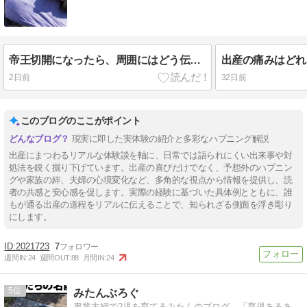
帝王切開になったら、周囲にはどう伝える？妊婦さんと家族が知っておきたいアナウンスのポイント
2日前
32日前
このブログのここがポイント
現実に即した実体験の紹介と多彩なハプニング解説
出産にまつわるリアルな体験談を軸に、日常では語られにくい出来事や対
処法を鋭く掘り下げています。出産の喜びだけでなく、予想外のハプニン
グや家族の絆、夫婦の心境変化など、多角的な視点から情報を提供し、読
者の共感と安心感を促します。実際の経験に基づいた具体例とともに、誰
もが通る出産の道程をリアルに伝えることで、知られざる側面を浮き彫り
にします。
2021723
7
週間IN:
24
週間OUT:
88
月間IN:
24
5
みたんぶろぐ
専業主婦で2児を育てるみたんのブログ。「育児あるあ