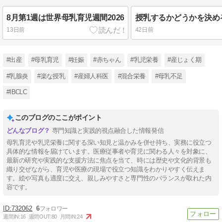
8月第1週は世界母乳育児週間2026
13日前
42日前
#出産
#母乳育児
#妊娠
#赤ちゃん
#乳児栄養
#産じょく期
#乳腺炎
#楽な授乳
#産婦人科医
#混合栄養
#母乳不足
#IBCLC
このブログのここがポイント
専門知識と実践的視点融合した情報発信
母乳育児や乳児栄養に関する深い知見と温かみを併せ持ち、実務に役立つ
具体的な情報を届けています。医療従事者や育児に関わる人々を対象に、
最新の研究や実践的な支援方法に焦点を当て、時には歴史や文化的背景も
織り交ぜながら、育児や医療の現場で役立つ知識をわかりやすく伝えま
す。絵や写真も適度に交え、親しみやすさと専門性のバランスが取れた内
容です。
732062
6
週間IN:
16
週間OUT:
80
月間IN:
24