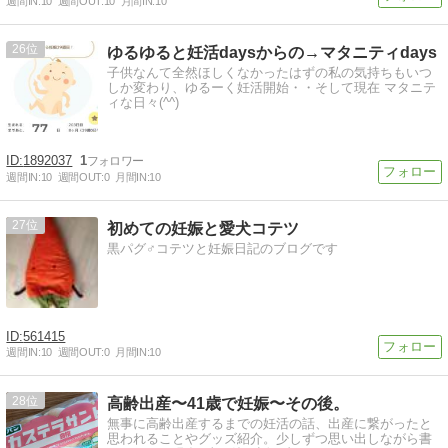
週間IN:
10
週間OUT:
10
月間IN:
10
26
ゆるゆると妊活daysからの→マタニティdays
子供なんて全然ほしくなかったはずの私の気持ちもいつ
しか変わり、ゆるーく妊活開始・・そして現在 マタニテ
ィな日々(^^)
1892037
1
週間IN:
10
週間OUT:
0
月間IN:
10
27
初めての妊娠と愛犬コテツ
黒パグ♂コテツと妊娠日記のブログです
561415
週間IN:
10
週間OUT:
0
月間IN:
10
28
高齢出産〜41歳で妊娠〜その後。
無事に高齢出産するまでの妊活の話、出産に繋がったと
思われることやグッズ紹介。少しずつ思い出しながら書