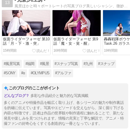
13
風景ほかと時々ポートレートの写真ブログ美しいシャシン、微妙なシャシンの写真ブログです。
仮面ライダーフォーゼ 第10
仮面ライダーフォーゼ 第9
轟轟戦隊ボウ
話「月・下・激・突」
話「魔・女・覚・醒」
Task.26 ガラ
15時間前
16時間前
19時間前
#風景写真
#福岡
#風景
#スナップ写真
#九州
#スナップ
#SONY
#α
#OLYMPUS
#アルファ
このブログのここがポイント
多彩な作品紹介と魅力的な写真掲載
多くのアニメや特撮作品を幅広く取り上げ、各シリーズの魅力や制作裏話
を的確に伝えています。写真やエピソードを交えながら、深く掘り下げる
内容が特徴です。読者は作品の世界観や制作過程に触れることで、新たな
発見や楽しみを見つけられます。情報の充実と丁寧な解説で、アニメ・特
撮ファンの好奇心をくすぐる創造的な一冊となっています。