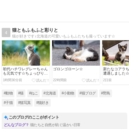
猫ともふもふと彩りと
4
猫が好きです♪北海道の可愛いもふもふたちも撮っています☆
初代ハチワレグレーちゃん
ゴロンゴローン☆
新たなコアラ
も元気です☆ちょっぴり大
遭遇しました
人になりました☆
1時間30分前
22時間前
2日前
#動物
#猫
#ねこ
#北海道
#小動物
#猫ブログ
#野鳥
#子猫
#猫写真
#猫好き
このブログのここがポイント
猫たちと自然が紡ぐ温かい日常