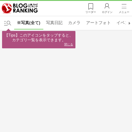
リーダー
ログイン
メニュー
※写真(全て)
写真日記
カメラ
アートフォト
イベン
【Tips】このアイコンをタップすると、

カテゴリ一覧を表示できます。
閉じる