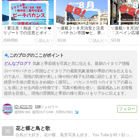
！要注意！熱波「ビーチ❤️
✨連載２✨８月治安と注意
✨連載✨８月治
リゾートでの注意とポイン
「バチカン市国❤️と、界隈
「スペイン広場
ト♪✨❤️✨日本から行く夏休
♪２０２６年バカンスシー
と、界隈♪２０
20時間前
3日前
5日前
みのイタリア♪@猛暑日・
ズン！注意治安安全情報
ンスシーズン
酷暑日編」２０２６年@地
♪」@ローマ観光・グル
全情報♪」@ロ
元ローマ市発！ローマ・バ
メ・ショッピングから町中
グルメ・ショ
このブログのここがポイント
チカン市国 現地イタリア最
散策@地元ローマ市発！ 現
町中散策@地
新情報♪
地イタリア最新情報♪
発！ 現地イタ
気象と季節感を写真と共に伝える、最新のイタリア情報
♪
ローマやバチカン市国などイタリアの最新気象速報や季節の旬を伝えるも
のであり、現地の気候や美しい海や街の様子を詳細に紹介します。浜辺の
絶景や天候の変化をきめ細かく描写し、バカンスや日々のイタリアの暮ら
しを感じさせる内容が特徴です。写真や動画を使い、臨場感あふれる情報
提供を目指し、現地の雰囲気と季節の移り変わりをリアルに伝えます。
421170
118
週間IN:
945
週間OUT:
1494
月間IN:
3591
花と蝶と鳥と歌
20
白鳥が大好き。花や蝶、風景写真も好き。You Tubeを時々貼ってます