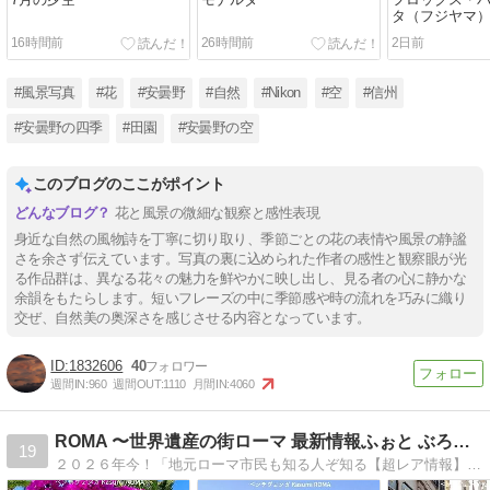
7月の夕空
モナルダ
フロックス・
タ（フジヤマ
16時間前
26時間前
2日前
#風景写真
#花
#安曇野
#自然
#Nikon
#空
#信州
#安曇野の四季
#田園
#安曇野の空
このブログのここがポイント
花と風景の微細な観察と感性表現
身近な自然の風物詩を丁寧に切り取り、季節ごとの花の表情や風景の静謐
さを余さず伝えています。写真の裏に込められた作者の感性と観察眼が光
る作品群は、異なる花々の魅力を鮮やかに映し出し、見る者の心に静かな
余韻をもたらします。短いフレーズの中に季節感や時の流れを巧みに織り
交ぜ、自然美の奥深さを感じさせる内容となっています。
1832606
40
週間IN:
960
週間OUT:
1110
月間IN:
4060
ROMA 〜世界遺産の街ローマ 最新情報ふぉと ぶろぐ〜
19
２０２６年今！「地元ローマ市民も知る人ぞ知る【超レア情報】治安/安全情報とお天気♪」独自視点のイタリア現地最新情報♪@地元ローマ市・バチカン市国@地元ローマ市在住 ローマ大好きＫａｓｕｍｉ♪