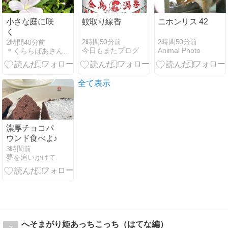
小さな庭に咲
蚊取り線香
ニホンリス 42
く
2時間50分前
2時間50分前
2時間40分前
今日もまたブログ
Animal Photo
＊くららばあさんno陽だまりに咲く花＊
全て表示
濃厚チョコパ
ウンド食べよ♪
3時間前
夢を追いかけて
へそまがり姫あっちこっち（はてな編）