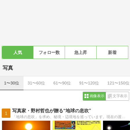
人気
フォロー数
急上昇
新着
写真
1〜30位
31〜60位
61〜90位
91〜120位
121〜150位
画像表示
文字表示
写真家・野村哲也が贈る“地球の息吹”
1
「地球の息吹」を求め、秘境・辺境地を巡っています。現在の渡航先は162カ国。世界193カ国全踏破を目指します！著書14冊・好評発売中。