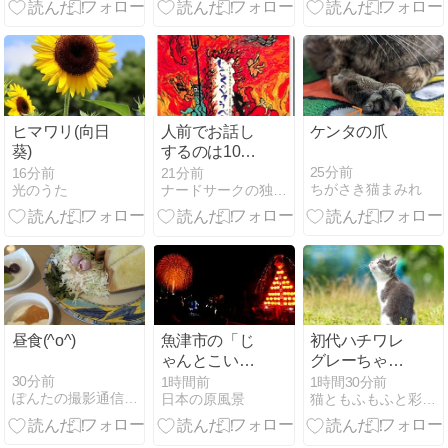
ヒマワリ(向日
人前でお話し
ケンタの爪
葵)
するのは10ヶ
月ぶり、、、
25分前
16分前
21分前
ちがさき猫まみれ
光のうた
ナードサークの独り言
の巻（1）
昼食(^o^)
魚津市の「じ
初代ハチワレ
ゃんとこい魚
グレーちゃん
津まつり」８
も元気です☆
30分前
1時間前
1時間30分前
ぽんたの撮影通信＆うどん麺類大好き生活
日本の原風景
猫ともふもふと彩りと
日（ユネスコ
ちょっぴり大
無形文化遺産
人になりまし
「たてもん祭
た☆