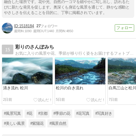
融合した場所です。花や光、自然の一コマを細やかに写し出し、訪れるた
びに新たな発見を促します。奥深くも身近な風景を通じて、静かな感動と
やさしさを伝えることを目的に、丁寧に掲載されています。
1518184
27
週間IN:
1090
週間OUT:
1440
月間IN:
4850
彩りのさんぽみち
15
お気に入りの風景や花、季節が移り行く姿をお届けするフォトブログ。
清き流れ 松川
松川の白き流れ
白馬三山と松
2日前
5日前
7日前
#風景写真
#花
#京都
#季節の花
#花写真
#写真好き
#美しい風景
#紫陽花
#風景自然