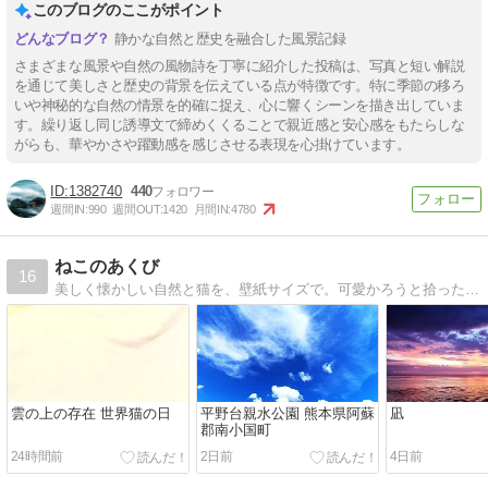
このブログのここがポイント
静かな自然と歴史を融合した風景記録
さまざまな風景や自然の風物詩を丁寧に紹介した投稿は、写真と短い解説
を通じて美しさと歴史の背景を伝えている点が特徴です。特に季節の移ろ
いや神秘的な自然の情景を的確に捉え、心に響くシーンを描き出していま
す。繰り返し同じ誘導文で締めくくることで親近感と安心感をもたらしな
がらも、華やかさや躍動感を感じさせる表現を心掛けています。
1382740
440
週間IN:
990
週間OUT:
1420
月間IN:
4780
ねこのあくび
16
美しく懐かしい自然と猫を、壁紙サイズで。可愛かろうと拾った猫は猫又だった…。癒しをくれない猫ども残し、野へ山へ〜。
雲の上の存在 世界猫の日
平野台親水公園 熊本県阿蘇
凪
郡南小国町
24時間前
2日前
4日前