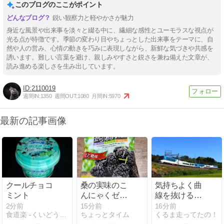
このブログのここがポイント
鋭い観察力と軽やかさが魅力
身近な風景や出来事を淡々と綴る中に、繊細な感性とユーモラスな視点が
光る点が特徴です。季節の変わり目やちょっとした出来事をテーマに、自
然や人の営み、心情の動きを巧みに表現しながら、新鮮な気づきや共感を
誘います。難しい言葉を避け、親しみやすさと鋭さを兼ね備えた文章が、
読み進める楽しさを生み出しています。
2110019
週間IN:
1350
週間OUT:
1080
月間IN:
5970
最新の記事画像
クールチョコ
桑の実味のこ
気持ちよく曲
ミント
んにゃくゼリ
線を抜ける
ー
「しまかぜ」
2分前
15分前
16分前
食道楽 -くいどうらく-
ちょっとタイム
くるま走ってたの！
を