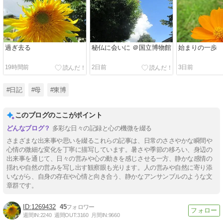
過ぎ去る
秘仏に会いに ＠国立博物館
始まりの一歩
19時間前
2日前
3日前
#日記
#母
#東博
このブログのここがポイント
多彩な日々の記録と心の機微を綴る
さまざまな出来事や思いを綴るこれらの記事は、日常のささやかな瞬間や
心情の微細な変化を丁寧に描写しています。暑さや季節の移ろい、身辺の
出来事を通じて、日々の営みや心の動きを感じさせる一方、静かな感情の
揺れや自然の営みを写し出す観察眼も光ります。人の営みや自然に寄り添
いながら、自身の存在や心情と向き合う、静かなアンサンブルのような文
章群です。
1269432
45
週間IN:
2240
週間OUT:
3160
月間IN:
9660