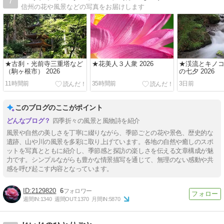
7
信州の花や風景などの写真をお届けします
★古刹・光前寺三重塔など
★花美人３人衆 2026
★渓流とキノコ
（駒ヶ根市） 2026
の七夕 2026
11時間前
35時間前
3日前
このブログのここがポイント
四季折々の風景と風物詩を紹介
風景や自然の美しさを丁寧に綴りながら、季節ごとの花や景色、歴史的な
遺跡、山や川の風景を多彩に取り上げています。各地の自然や癒しのスポ
ットを写真とともに紹介し、季節感と探訪の楽しさを伝える文章構成が魅
力です。シンプルながらも豊かな情景描写を通じて、無理のない感動や共
感を呼び起こす内容となっています。
2129820
6
週間IN:
1340
週間OUT:
1370
月間IN:
5870