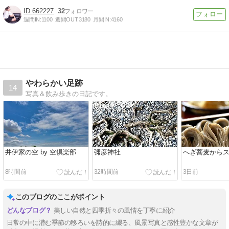
662227
32
週間IN:
1100
週間OUT:
3180
月間IN:
4160
やわらかい足跡
14
写真＆飲み歩きの日記です。
井伊家の空 by 空倶楽部
彌彦神社
へぎ蕎麦から
8時間前
32時間前
3日前
このブログのここがポイント
美しい自然と四季折々の風情を丁寧に紹介
日常の中に潜む季節の移ろいを詩的に綴る、風景写真と感性豊かな文章が