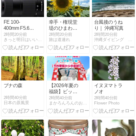
とランチ情報
の平和記念公
も
園へ
FE 100-
幸手・権現堂
台風後のうね
400mm F5.6-8
堤のひまわり
り｜ 沖縄写真
OSSを見た印
を訪ねて
2時間20分前
2時間20分前
2時間20分前
きっと明日はいいことあるふぁ！
旅は道連れ
沖縄ダイビング クール
象
ブナの森
【2026年夏の
イヌヌマトラ
福袋】ビッグ
ノオ
ボーイ編【予
2時間40分前
2時間40分前
2時間40分前
日本の原風景
まかろんろんのお気楽節約生活
Flower Photo
約事情から中
身紹介】