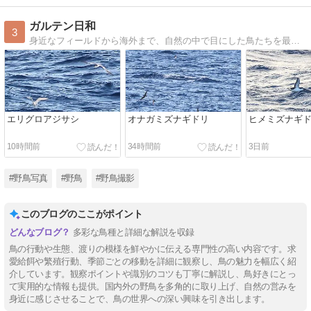
ガルテン日和
3
身近なフィールドから海外まで、自然の中で目にした鳥たちを最新の分類情報などとともに紹介しています。
エリグロアジサシ
オナガミズナギドリ
ヒメミズナギ
10時間前
34時間前
3日前
#野鳥写真
#野鳥
#野鳥撮影
このブログのここがポイント
多彩な鳥種と詳細な解説を収録
鳥の行動や生態、渡りの模様を鮮やかに伝える専門性の高い内容です。求
愛給餌や繁殖行動、季節ごとの移動を詳細に観察し、鳥の魅力を幅広く紹
介しています。観察ポイントや識別のコツも丁寧に解説し、鳥好きにとっ
て実用的な情報も提供。国内外の野鳥を多角的に取り上げ、自然の営みを
身近に感じさせることで、鳥の世界への深い興味を引き出します。