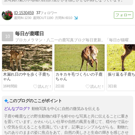
1530459
37
週間IN:
1230
週間OUT:
1190
月間IN:
6010
毎日が鹿曜日
10
プロカメラマン・八二一の鹿写真ブログ毎日更新。「毎日が猫曜日」「はっちゃん日記」も毎日更新。
木漏れ日の中を歩く子鹿ち
カキカキ毛づくろいの子鹿
振り返る子鹿
ゃん
ちゃん
16時間前
2日前
3日前
このブログのここがポイント
動物写真を中心に自然の微笑みを伝える
子鹿や雌鹿などの野生動物の様子を鮮やかな写真と共に伝えることに重き
を置いています。かわいらしい仕草や自然の風景を通じて、穏やかで温か
い空気を伝えることを意識しています。記事はシンプルながらも、動物た
ちのありのままの姿に焦点をあて、自然の美しさと生命の輝きを感じさせ