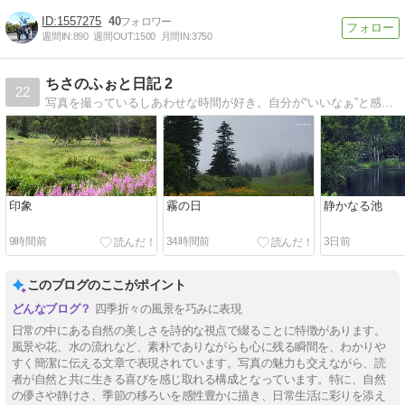
1557275
40
週間IN:
890
週間OUT:
1500
月間IN:
3750
ちさのふぉと日記 2
22
写真を撮っているしあわせな時間が好き。自分が“いいなぁ”と感じたものの記録です、時々陶芸や俳句も。
印象
霧の日
静かなる池
9時間前
34時間前
3日前
このブログのここがポイント
四季折々の風景を巧みに表現
日常の中にある自然の美しさを詩的な視点で綴ることに特徴があります。
風景や花、水の流れなど、素朴でありながらも心に残る瞬間を、わかりや
すく簡潔に伝える文章で表現されています。写真の魅力も交えながら、読
者が自然と共に生きる喜びを感じ取れる構成となっています。特に、自然
の儚さや静けさ、季節の移ろいを感性豊かに描き、日常生活に彩りを添え