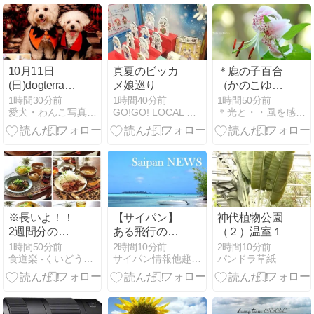
り」中止）
10月11日
真夏のビッカ
＊鹿の子百合
(日)dogterrace
メ娘巡り
（かのこゆ
AmiElle &
り）。。♪
1時間30分前
1時間40分前
1時間50分前
愛犬・わんこ写真のアニマルアートノーブランド
GO!GO! LOCAL TRAIN
＊光と・・風を感じて・・＊
Cafe ハロウィ
ン撮影会開催
決定！
※長いよ！！
【サイパン】
神代植物公園
2週間分の我
ある飛行の二
（２）温室１
が家の献立ま
つの地点――
1時間50分前
2時間10分前
2時間10分前
食道楽 -くいどうらく-
サイパン情報他趣味の色々
パンドラ草紙
とめ(作りおき
テニアン島の
おかず、弁
「ランウェ
当、昼ごは
イ・エイブ
ん、晩ごはん)
ル」から広島