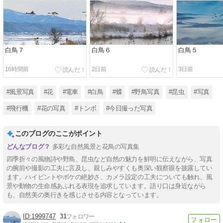
白鳥７
白鳥６
白鳥５
16時間前
2日前
3日前
#風景写真
#花
#電車
#白鳥
#蝶
#野鳥写真
#昆虫
#写真
#飛行機
#花の写真
#トンボ
#今日撮った写真
このブログのここがポイント
多彩な自然風景と花鳥の写真集
四季折々の風物詩や野鳥、昆虫など自然の魅力を鮮明に伝えながら、写真
の腕前や撮影の工夫に言及し、親しみやすくも奥深い観察眼を披露してい
ます。ハイピントやボケの絶妙さ、カメラ設定の工夫についても触れ、風
景や動物の生命感あふれる表現を追求しています。語り口は身近ながら
も、自然美の奥行きを感じさせる内容となっています。
1999747
31