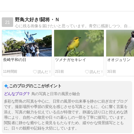
野鳥大好き!闘将・Ｎ
21
心に残る画像を届けたいと思っています。青空に感謝しつつ、自然との出会いを大切にしたいと思っています。
長崎平和の日
ツメナガセキレイ
オオジュリン
11時間前
2日前
3日前
このブログのここがポイント
鳥の写真と日常の風景が融合
多彩な野鳥の写真を中心に、日常の風景や出来事を静かに紡ぎ出すブログ
です。撮影場所や季節の変化を感じさせる写真とともに、心に響く言葉を
添え、写真の魅力を伝えている点が特徴です。静謐な語り口と控えめな誘
導により、自然への敬意や日々の暮らしの一部を丁寧に描写しています。
閲覧者に静かな癒やしと発見をもたらすため、緩やかな情景描写ととも
に、日々の観察や記録を大切にしています。