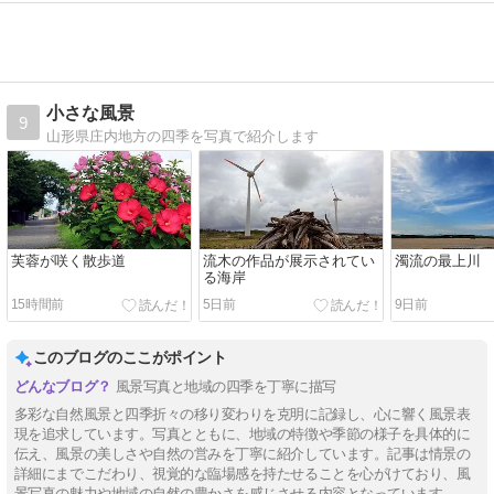
小さな風景
9
山形県庄内地方の四季を写真で紹介します
芙蓉が咲く散歩道
流木の作品が展示されてい
濁流の最上川
る海岸
15時間前
5日前
9日前
このブログのここがポイント
風景写真と地域の四季を丁寧に描写
多彩な自然風景と四季折々の移り変わりを克明に記録し、心に響く風景表
現を追求しています。写真とともに、地域の特徴や季節の様子を具体的に
伝え、風景の美しさや自然の営みを丁寧に紹介しています。記事は情景の
詳細にまでこだわり、視覚的な臨場感を持たせることを心がけており、風
景写真の魅力や地域の自然の豊かさを感じさせる内容となっています。