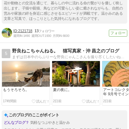
花や動物との交流を通じて、暮らしの中に流れる命の繋がりを優しく映し
出します。子猫や親猫、鳥などの可愛らしい姿に癒されながらも、自然の
営みや家族の絆を身近に感じさせるエピソードが満載です。温かみのある
文章と写真で、ほっこりとした気持ちになれるブログです。
2121718
13
週間IN:
1490
週間OUT:
1930
月間IN:
6600
野良ねこちゃんねる。 猫写真家・沖 昌之のブログ
5
まずは日本中のらぶりーな野良にゃんこさんを撮り尽くしたいね。 ※ 半野良、地域猫含む。 猫写真家・沖 昌之のブログ
もうそろそろ。
夏の夜に。
アートコレクター
年 9月号でイ
受けました。
17時間前
2日前
2日前
このブログのここがポイント
気軽なつぶやきと温かみ