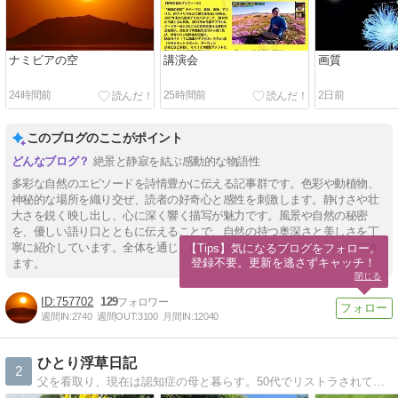
ナミビアの空
講演会
画質
24時間前
25時間前
2日前
このブログのここがポイント
絶景と静寂を結ぶ感動的な物語性
多彩な自然のエピソードを詩情豊かに伝える記事群です。色彩や動植物、
神秘的な場所を織り交ぜ、読者の好奇心と感性を刺激します。静けさや壮
大さを鋭く映し出し、心に深く響く描写が魅力です。風景や自然の秘密
を、優しい語り口とともに伝えることで、自然の持つ奥深さと美しさを丁
寧に紹介しています。全体を通じ、自然への畏敬と共感が深く伝わってき
【Tips】気になるブログをフォロー。

登録不要。更新を逃さずキャッチ！
ます。
閉じる
757702
129
週間IN:
2740
週間OUT:
3100
月間IN:
12040
ひとり浮草日記
2
父を看取り、現在は認知症の母と暮らす。50代でリストラされて、漸く、年金受給者になった。生涯独身者で子供も孫も無し。さてこれからどうなることやら・・・