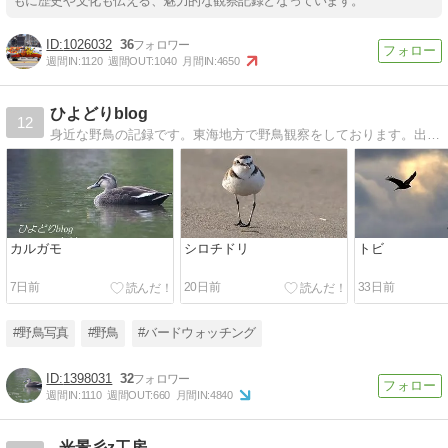
もに歴史や文化も伝える、魅力的な観察記録となっています。
1026032
36
週間IN:
1120
週間OUT:
1040
月間IN:
4650
ひよどりblog
12
身近な野鳥の記録です。東海地方で野鳥観察をしております。出会いに感謝！
カルガモ
シロチドリ
トビ
7日前
20日前
33日前
#野鳥写真
#野鳥
#バードウォッチング
1398031
32
週間IN:
1110
週間OUT:
660
月間IN:
4840
- 光景彡z工房 -