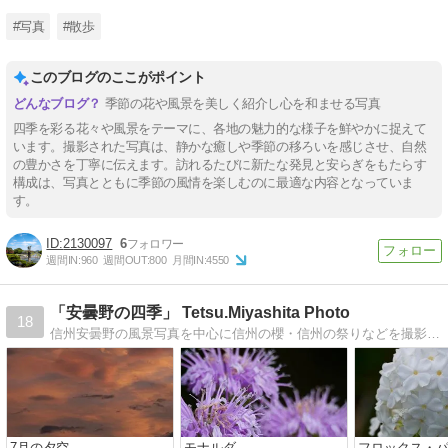
#写真
#散歩
このブログのここがポイント
季節の花や風景を美しく紹介し心を和ませる写真
四季を彩る花々や風景をテーマに、各地の魅力的な様子を鮮やかに捉えて
います。撮影された写真は、静かな癒しや季節の移ろいを感じさせ、自然
の豊かさを丁寧に伝えます。訪れるたびに新たな発見と安らぎをもたらす
構成は、写真とともに季節の風情を楽しむのに最適な内容となっていま
す。
2130097
6
週間IN:
960
週間OUT:
800
月間IN:
4550
「安曇野の四季」 Tetsu.Miyashita Photo
18
信州安曇野の風景写真を中心に信州の櫻・信州の祭りなどを撮影しているフォトグラファーです。四季を通じて安曇野の空気感をお届けできればと思っています。祭りの…