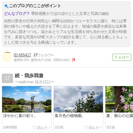
このブログのここがポイント
季節感豊かでほのぼのとした文章と写真の融合
自然の景色や日常の何気ない瞬間を詩的かつユーモラスに綴り、時には季
節の移ろいや備えの大切さを丁寧に伝えます。地域の風景や身近な出来事
を巧みに描きつつも、温かみとリアルな生活感を持ち合わせた文章が特徴
です。多彩な写真やLINEスタンプの紹介を通じて、心に残る癒しとちょっ
とした気づきを与える構成になっています。
655417
27
週間IN:
970
週間OUT:
1550
月間IN:
4010
続・我歩我遊
17
〜walkman 徒歩日記〜
涼やかに夏の彩り。
葉月色の植物園。
夏、都心の公
19時間前
2日前
3日前