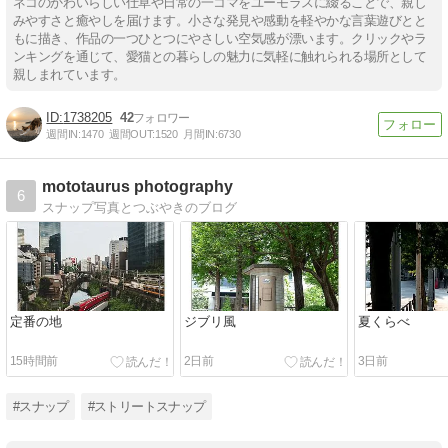
ネコのかわいらしい仕草や日常の一コマをユーモラスに綴ることで、親し
みやすさと癒やしを届けます。小さな発見や感動を軽やかな言葉遊びとと
もに描き、作品の一つひとつにやさしい空気感が漂います。クリックやラ
ンキングを通じて、愛猫との暮らしの魅力に気軽に触れられる場所として
親しまれています。
1738205
42
週間IN:
1470
週間OUT:
1520
月間IN:
6730
mototaurus photography
6
スナップ写真とつぶやきのブログ
定番の地
ジブリ風
夏くらべ
15時間前
2日前
3日前
#スナップ
#ストリートスナップ