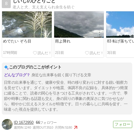
じいじのひとりごと
8
老人と犬、支え支えられ余生を紡ぐ
めでたい ぞろ目
雨よ降れ
83 転げ落ち
17時間前
2日前
3日前
このブログのここがポイント
身近な出来事を鋭く掘り下げる文章
日常の出来事を通じて、健康や安全、時の移り変わりに対する鋭い観察力
を見せています。ダイエットや地震、体調不良の記録を、具体的かつ簡潔
に綴ることで、読者の関心を引きつける工夫がされています。一方で、季
節や時事に関わる話題も交え、身の回りの事象の奥深さに気づかせなが
ら、軽やかに伝えるスタイルが特徴です。日々の暮らしに共鳴を促す、一
味違った視点を提供しています。
1672950
66
週間IN:
1240
週間OUT:
3510
月間IN:
5180