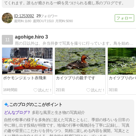
てくれます。誰もが癒される一瞬を見つけられる癒し系のブログです。
1253092
29
週間IN:
1180
週間OUT:
1510
月間IN:
5090
agohige.hiro 3
11
雨の日以外は、弁当持参で写真を撮りに行っています。鳥を始め、景色、飛行機、電車等を撮っています。
ポケモンジエット赤飛来
カイツブリの親子です
カイツブリの
16時間前
2日前
3日前
このブログのここがポイント
多彩な風景と生き物の写真紹介
自然や祭事の様子を多角的に捉えた写真とともに、季節の移ろいを日常の
中に映し出す投稿が特徴です。地域の行事や風物詩を丁寧に記録し、写真
の趣や背景にこだわりを持ちつつ、気軽に楽しめる内容を展開。写真とと