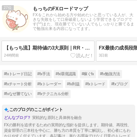
27
もっちのFXロードマップ
FXをこれから始める方や始めたいと思っている人が、大
きな失敗をして口座破産しないよう学習できるブログで
す(^^)また、現在勝てていない人でもしっかりと勝てるま
で勉強出来る内容になってます。
【もっち流】期待値の3大原則｜RR・エントリー精度・検証が勝率より重要な理由
24時間前
3日前
#fxトレード日記
#fx手法
#fx環境認識
#稼ぐfx
#fx勉強方法
#fxチャート分析
#fxトレーダー
#fx利益
#fxトレード
#fxブログ
#fxなぜ勝てない
#fxテクニカル分析
このブログのここがポイント
実戦的な原則と具体例を融合
FXの勝利を追求するための実用的な指針を提供します。期待値、再現性、
資金管理の三本柱を中心に、勝ち方の本質を丁寧に解説し、初心者にもわ
かりやすく伝えています。各記事は、単なる理論ではなく日常のトレード