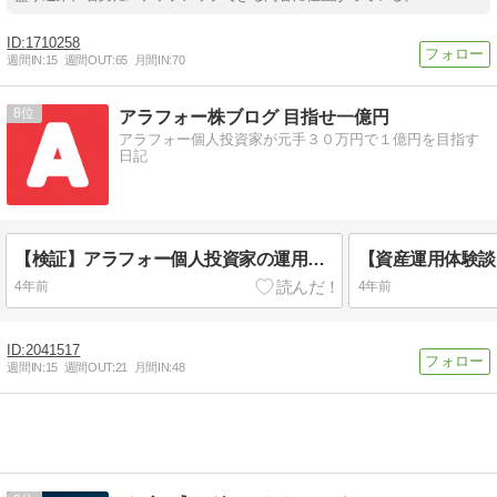
1710258
週間IN:
15
週間OUT:
65
月間IN:
70
8
アラフォー株ブログ 目指せ一億円
アラフォー個人投資家が元手３０万円で１億円を目指す
日記
【検証】アラフォー個人投資家の運用成績について|アラフォー投 資日記|20220221
4年前
4年前
2041517
週間IN:
15
週間OUT:
21
月間IN:
48