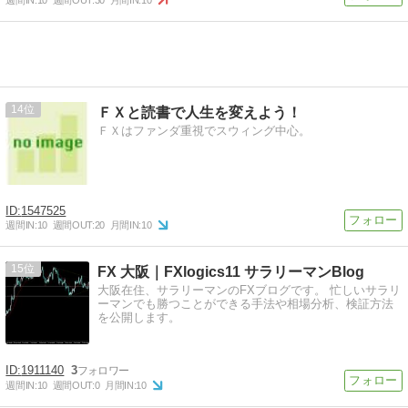
14
ＦＸと読書で人生を変えよう！
ＦＸはファンダ重視でスウィング中心。
1547525
週間IN:
10
週間OUT:
20
月間IN:
10
15
FX 大阪｜FXlogics11 サラリーマンBlog
大阪在住、サラリーマンのFXブログです。 忙しいサラリ
ーマンでも勝つことができる手法や相場分析、検証方法
を公開します。
1911140
3
週間IN:
10
週間OUT:
0
月間IN:
10