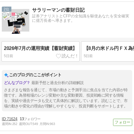
2
サラリーマンの蓄財日記
証券アナリストとCFPの全知識を駆使あなたを安全確実
に億万長者へ導きます。
2026年7月の運用実績【蓄財実績】
5日前
5日前
このブログのここがポイント
最新予想と過去分析の詳細解説
さまざまな報告を通じて、市場の動きと予測手法に焦点を当てた内容が特
徴です。為替相場のレンジ変動や主な変動要因、投資戦略に関する情報
を、実績や過去データも交えて具体的に解説しています。読むことで、市
場の動きや変化の理由が理解しやすくなり、投資判断をサポートします。
71624
13
週間IN:
252
週間OUT:
549
月間IN:
963