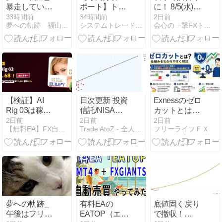
暴走していま
ポート】トー
に！ 8/5(水)ト
すねぇ。これ
シン
レード結果
33時間前
34時間前
2日前
夢への軌跡 福山 紫生（Syo Fukuyama）
システムトレードとAI副業の記録
会心の一撃FXトレードのブログ！【損小利大】
は切り替え確
HD（9444）
定です。
の会社更生手
続と再建可能
性：事業価値
の維持と投資
機会を読み解
く視点
【検証】AI
日次更新 投資
Exnessのゼロ
Rig 03は稼げ
信託/NISA・
カットとは？
る？勝率
りそなDC(確
仕組みをわか
2日前
2日前
2日前
【無料EA】FX自動売買マガジン
Trade AtoZ - 全人類大富豪化計画
フリーライフＦＸ
97%EURJPY
定拠出年金)
りやすく解説
ナンピンEAの
ポートフォリ
正体を実数値
オ分析 | ポー
で診断
トフォリオ分
析 [1年・3
年・5年・全
期間] – 2026-
08-05
夢への軌跡_
有料EAの
底値固く戻り
午後はフリー
EATOP（エア
で撤収！