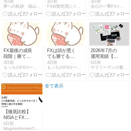
が良いね。
トップ）やっ
8/4(火)トレー
3日前
3日前
3日前
夢への軌跡 福山 紫生（Syo Fukuyama）
FX自動売買にトライ | 自動売買EAを使って資産構築
会心の一撃FXトレードのブログ！【損小利大】
てみた：第
ド結果
279日
FX最後の成長
FXは頭が悪く
2026年7月の
段階｜勝てな
ても勝てる？
運用実績【蓄
いのは成功直
頭の良さより
財実績】
3日前
4日前
5日前
もっちのFXロードマップ
もっちのFXロードマップ
サラリーマンの蓄財日記
前？最後の壁
大切な3つの
を突破する方
力
法
全て表示
【徹底比較】
NISAとFX自
動売買、どっ
5日前
blogminihomerのblog
ちをやるべ