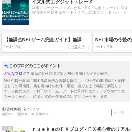
9
イズル式エグジットトレード
兼業トレーダーのイズルが株・FX・先物トレードに関す
る情報を発信するサイト - イズル式エグジットトレード
【無課金NFTゲーム完全ガイド】無課金で始めるNFTゲーム！無料で稼げる？始め方と注意点を徹底解説
1年1ヶ月前
1年1ヶ月前
このブログのここがポイント
最新のNFT市場展望と初心者向けガイドが融合
NFTや暗号資産に関する多角的な情報を提供し、2025年の市場動向や副業
としての可能性、初心者向けの制作・販売・遊び方まで幅広く解説しま
す。人気のスポーツNFTやゲーム、アートの具体的なステップやおすすめ
ツールも紹介し、読者が次の一歩を踏み出すサポートをします。
2043049
2
週間IN:
10
週間OUT:
20
月間IN:
20
10
ｒｕｅｋａのＦＸブログ - ＦＸ初心者のリアル