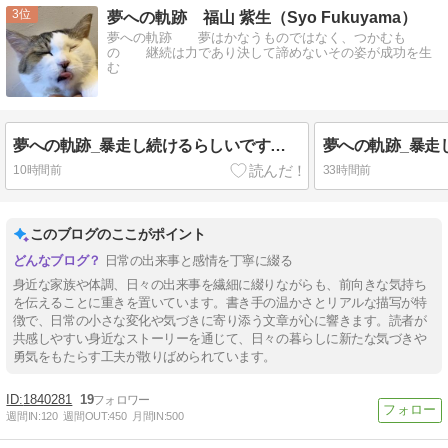
3
夢への軌跡 福山 紫生（Syo Fukuyama）
夢への軌跡 夢はかなうものではなく、つかむも
の 継続は力であり決して諦めないその姿が成功を生
む
夢への軌跡_暴走し続けるらしいです。（笑）
10時間前
33時間前
このブログのここがポイント
日常の出来事と感情を丁寧に綴る
身近な家族や体調、日々の出来事を繊細に綴りながらも、前向きな気持ち
を伝えることに重きを置いています。書き手の温かさとリアルな描写が特
徴で、日常の小さな変化や気づきに寄り添う文章が心に響きます。読者が
共感しやすい身近なストーリーを通じて、日々の暮らしに新たな気づきや
勇気をもたらす工夫が散りばめられています。
1840281
19
週間IN:
120
週間OUT:
450
月間IN:
500