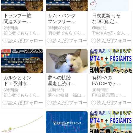
トランプ一族
サム・バンク
日次更新 りそ
関連ステーブ
マンフリード
なDC(確定拠
ルコイン
判決確定と
出年金)・投資
2時間前
3時間40分前
6時間前
初心者でもらくらくFX生活 | 初心者でもFXで稼ぐ
初心者でもらくらくFX生活 | 初心者でもFXで稼ぐ
Trade AtoZ - 全人類大富豪化計画
「USD1」と
RWAトークン
信託/NISA ポ
バイナンスの
化の未来
ートフォリオ
驚異的成長を
分析 | ポート
読み解く
フォリオ分析
[1年・3年・5
年・全期間] –
2026-08-07
カルシとオン
夢への軌跡_
有料EAの
ド：予測市場
暴走し続ける
EATOPでトレ
の誤解と暗号
らしいです。
ードやってみ
6時間前
10時間前
10時間前
初心者でもらくらくFX生活 | 初心者でもFXで稼ぐ
夢への軌跡 福山 紫生（Syo Fukuyama）
FX自動売買にトライ | 自動売買EAを使って資産構築
資産企業の経
（笑）
た：第281日
営権争い