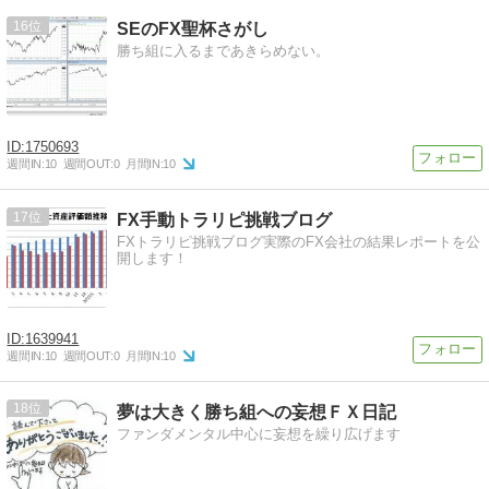
16
SEのFX聖杯さがし
勝ち組に入るまであきらめない。
1750693
週間IN:
10
週間OUT:
0
月間IN:
10
17
FX手動トラリピ挑戦ブログ
FXトラリピ挑戦ブログ実際のFX会社の結果レポートを公
開します！
1639941
週間IN:
10
週間OUT:
0
月間IN:
10
18
夢は大きく勝ち組への妄想ＦＸ日記
ファンダメンタル中心に妄想を繰り広げます