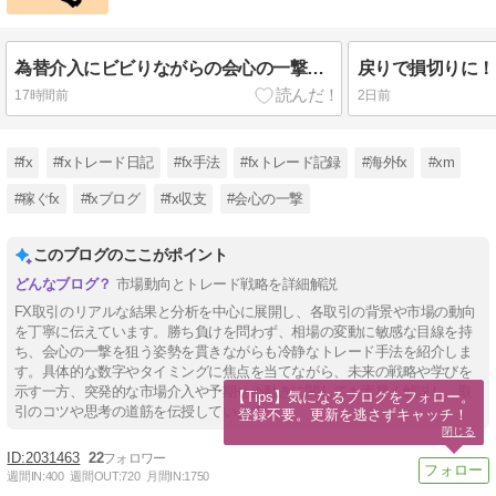
為替介入にビビりながらの会心の一撃！ 8/6(木)トレード結果
戻りで損切りに！ 
17時間前
2日前
#fx
#fxトレード日記
#fx手法
#fxトレード記録
#海外fx
#xm
#稼ぐfx
#fxブログ
#fx収支
#会心の一撃
このブログのここがポイント
市場動向とトレード戦略を詳細解説
FX取引のリアルな結果と分析を中心に展開し、各取引の背景や市場の動向
を丁寧に伝えています。勝ち負けを問わず、相場の変動に敏感な目線を持
ち、会心の一撃を狙う姿勢を貫きながらも冷静なトレード手法を紹介しま
す。具体的な数字やタイミングに焦点を当てながら、未来の戦略や学びを
示す一方、突発的な市場介入や予期せぬ動きに関しても素早く解説し、取
【Tips】気になるブログをフォロー。

引のコツや思考の道筋を伝授しています。
登録不要。更新を逃さずキャッチ！
閉じる
2031463
22
週間IN:
400
週間OUT:
720
月間IN:
1750