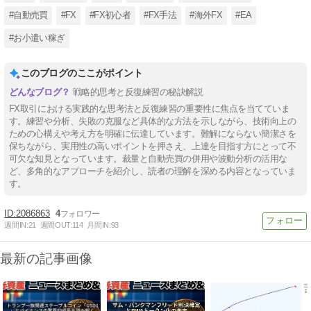
#自動売買
#FX
#FX初心者
#FX手法
#海外FX
#EA
#お小遣い稼ぎ
このブログのここがポイント
戦略的思考と反復練習の秘訣解説
FX取引における実践的な思考法と反復練習の重要性に焦点を当てていま
す。練習や分析、失敗の克服など具体的な方法を示しながら、技術向上の
ための心構えや考え方を明確に伝達しています。難解にならない簡潔さを
保ちながら、実用性の高いポイントを押さえ、上達を目指す方にとって不
可欠な知見となっています。裁量と自動売買の併用や波動分析の活用な
ど、多角的なアプローチを紹介し、読者の理解を深める内容となっていま
す。
2086863
4
週間IN:
21
週間OUT:
114
月間IN:
93
最新の記事画像