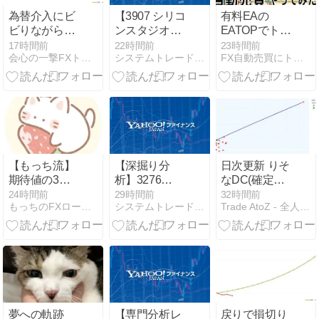
為替介入にビ
【3907 シリコ
有料EAの
ビりながらの
ンスタジオ】
EATOPでトレ
会心の一撃！
生成AI時代の
ードやってみ
17時間前
22時間前
23時間前
会心の一撃FXトレードのブログ！【損小利大】
システムトレードとAI副業の記録
FX自動売買にトライ | 自動売買EAを使って資産構築
8/6(木)トレー
真の価値を見
た：第280日
ド結果
極めろ：急騰
後の投資判断
指針
【もっち流】
【深掘り分
日次更新 りそ
期待値の3大
析】3276
なDC(確定拠
原則｜RR・エ
JPMC：なぜ
出年金)・投資
24時間前
29時間前
32時間前
もっちのFXロードマップ
システムトレードとAI副業の記録
Trade AtoZ - 全人類大富豪化計画
ントリー精
今、日本の不
信託/NISA ポ
度・検証が勝
動産管理セク
ートフォリオ
率より重要な
ターが「構造
分析 | ポート
理由
的テーマ株」
フォリオ分析
なのか？メガ
[1年・3年・5
トレンドから
年・全期間] –
読み解く投資
2026-08-06
戦略
夢への軌跡_
【専門分析レ
戻りで損切り