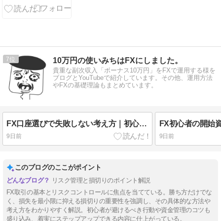
き？両方の特
徴と選び方を
解説【2026年
版】
7
10万円の使いみちはFXにしました。
貴重な副次収入「ボーナス10万円」をFXで運用する様を
ブログとYouTubeで紹介しています。その他、運用方法
やFXの基礎理論もまとめています。
FX口座選びで失敗しない考え方｜初心者はランキングより目的で選ぼう
9日前
9日前
このブログのここがポイント
リスク管理と損切りのポイント解説
FX取引の基本とリスクコントロールに焦点を当てている。勝ち方だけでな
く、損失を最小限に抑える損切りの重要性を強調し、その具体的な方法や
考え方をわかりやすく解説。初心者が避けるべき行動や資金管理のコツも
盛り込み、着実にステップアップできる内容に仕上がっている。