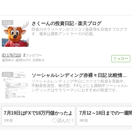
21
さくーんの投資日記 - 楽天ブログ
田舎のサラリーマンがコツコツ資産増を目指すブログで
す。週末は鹿島アントラーズの応援。
1767110
2
週間IN:
6
週間OUT:
0
月間IN:
6
22
ソーシャルレンディング赤裸々日記 比較情報-ニュースサイト
ソーシャルレンディング中心にコツコツ投資を実践中。
不動産投資型、株式型、FXなどにも挑戦中ソーシャルレ
ンディングはサラリーマンにおすすめの投資です。
7月19日はFXで18万円儲かったよ
3年前
3年前