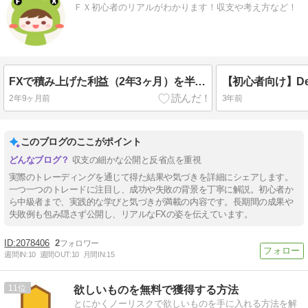
ＦＸ初心者のリアルがわかります！収支や考え方など！
FXで積み上げた利益（2年3ヶ月）を半月で全損する話｜雇用統計からショートナンピン
2年9ヶ月前
3年前
このブログのここがポイント
収支の細かな公開と反省点を重視
実際のトレーディングを通じて得た結果や気づきを詳細にシェアします。
一つ一つのトレードに注目し、成功や失敗の背景を丁寧に解説。初心者か
ら中級者まで、実践的な学びと気づきが満載の内容です。長期間の成果や
失敗例も包み隠さず公開し、リアルなFXの姿を伝えています。
2078406
2
週間IN:
10
週間OUT:
10
月間IN:
15
11
欲しいものを無料で獲得する方法
とにかくノーリスクで欲しいものを手に入れる方法を解