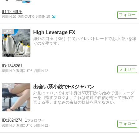
1294976
週間IN:
10
週間OUT:
0
月間IN:
10
19
High Leverage FX
海外の口座（XM）にてハイレバトレードでお小遣いを稼
ぐのが夢です。
1848261
週間IN:
9
週間OUT:
6
月間IN:
12
20
出会い系小銭でFXジャパン
外見はエロいですが中身は50万円から始めて億トレーダ
ーを目指すブログよ、これは絶対の自信が有って初めて
言える事。まなみの奇跡の軌跡を見てなさい。
1824274
1
週間IN:
8
週間OUT:
0
月間IN:
12