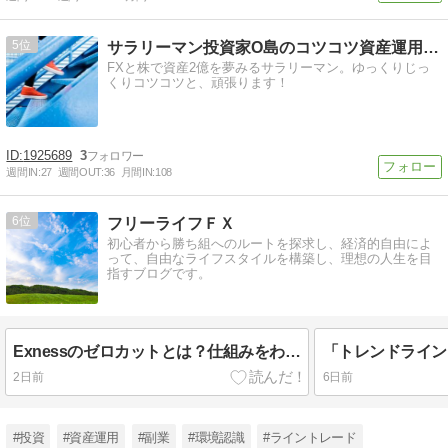
5
サラリーマン投資家O島のコツコツ資産運用ブログ | ゆっく…
FXと株で資産2億を夢みるサラリーマン。ゆっくりじっ
くりコツコツと、頑張ります！
1925689
3
週間IN:
27
週間OUT:
36
月間IN:
108
6
フリーライフＦＸ
初心者から勝ち組へのルートを探求し、経済的自由によ
って、自由なライフスタイルを構築し、理想の人生を目
指すブログです。
Exnessのゼロカットとは？仕組みをわかりやすく解説
2日前
6日前
#投資
#資産運用
#副業
#環境認識
#ライントレード