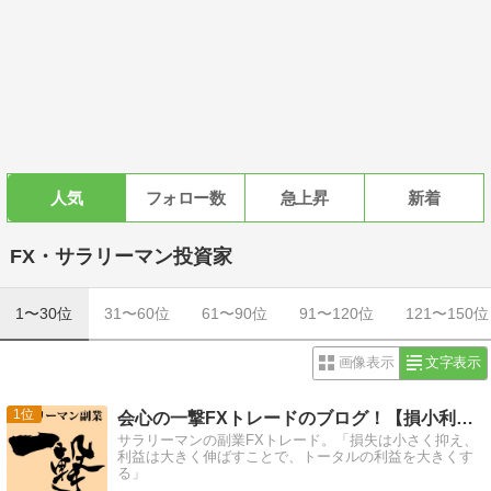
人気
フォロー数
急上昇
新着
FX・サラリーマン投資家
1〜30位
31〜60位
61〜90位
91〜120位
121〜150位
画像表示
文字表示
1
会心の一撃FXトレードのブログ！【損小利大】
サラリーマンの副業FXトレード。「損失は小さく抑え、
利益は大きく伸ばすことで、トータルの利益を大きくす
る」