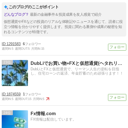
このブログのここがポイント
最新の金融事件＆投資成果を友人感覚で紹介
仮想通貨やFXなどの投資のリアルな体験記やニュースを通じて、読者に役
立つ情報を分かりやすく提供します。投資に関わる裏側や成果の秘密を知
れるコンテンツが特徴です。
1291583
6
週間IN:
5
週間OUT:
5
月間IN:
15
23
DubLiでお買い物+FXと仮想通貨(ヘタれリーマン勝ち組へ
DubLiとFXと仮想通貨で、リーマン人生の逆転を目指
し、住宅ローンの返済、年金貯蓄のため頑張ります！！
1874559
1
週間IN:
5
週間OUT:
15
月間IN:
5
24
Fx情報.com
FX情報は配信しています。