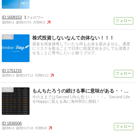
1608153
1
週間IN:
5
週間OUT:
5
月間IN:
5
25
株式投資しないなんて勿体ない！！！
資金を現金保有していたら何もお金を産みません。適度
にリスクを取ることで日本に投資文化を少しでも浸透さ
せることに寄与したいと願うブログ。
1751215
週間IN:
4
週間OUT:
12
月間IN:
12
26
もんちたろうの続ける事に意味がある・・・！
今のままではSecond Lifeも危うい・・・。 Second Life
をHappyに迎える為に海外BOに挑戦！
1836506
週間IN:
4
週間OUT:
18
月間IN:
8