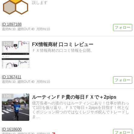
説します
1897188
週間IN:
10
週間OUT:
40
月間IN:
10
12
FX情報商材 口コミ レビュー
ＦＸ情報商材の口コミ情報を公開。
1367411
週間IN:
10
週間OUT:
40
月間IN:
10
13
ルーティンＦＰ貴の毎日ＦＸで＋2pips
億万長者への道のりはルーティンにあり！仕事が終わっ
て1日を振り返り、ＦＸで毎日＋2pipsを目指す！何とな
くポジション持つのではなくレジサポ睨んでトレードし
ま…
1618600
週間IN:
10
週間OUT:
30
月間IN:
10