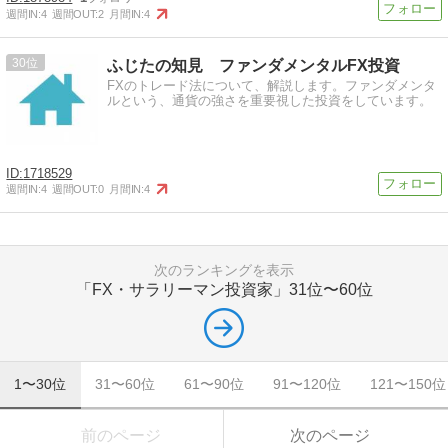
週間IN:
4
週間OUT:
2
月間IN:
4
30
ふじたの知見 ファンダメンタルFX投資
FXのトレード法について、解説します。ファンダメンタ
ルという、通貨の強さを重要視した投資をしています。
1718529
週間IN:
4
週間OUT:
0
月間IN:
4
次のランキングを表示
「FX・サラリーマン投資家」
31位〜60位
1〜30位
31〜60位
61〜90位
91〜120位
121〜150位
前のページ
次のページ