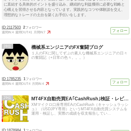
に直結する具体的ポイントを盛り込み、継続的な利益獲得に必要な戦略と
心構えを習得させる内容となっています。実践的なコツや体験談を交え、
理想的なトレードの土台を築くお手伝いをします。
2117503
2
週間IN:
4
週間OUT:
41
月間IN:
7
28
機械系エンジニアのFX奮闘ブログ
１人のFXに関してずぶの素人な機械系エンジニアの日々
の奮闘記（+日常の色々。。。）
1785235
1
週間IN:
4
週間OUT:
4
月間IN:
4
29
MT4FX自動売買EA｢CashRush｣検証・レビュー・…
XMマイクロ口座専用EAのCashRush（キャッシュラッシ
ュ）（USDJPY専用）というMT4FX自動売買システムを
運用・検証し、実際の成績を収支報告してい…
1878984
1