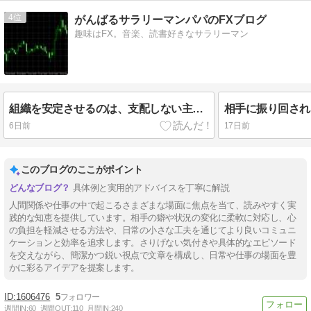
4
がんばるサラリーマンパパのFXブログ
趣味はFX。音楽、読書好きなサラリーマン
組織を安定させるのは、支配しない主導権
相手に振り回され
6日前
17日前
このブログのここがポイント
具体例と実用的アドバイスを丁寧に解説
人間関係や仕事の中で起こるさまざまな場面に焦点を当て、読みやすく実
践的な知恵を提供しています。相手の癖や状況の変化に柔軟に対応し、心
の負担を軽減させる方法や、日常の小さな工夫を通じてより良いコミュニ
ケーションと効率を追求します。さりげない気付きや具体的なエピソード
を交えながら、簡潔かつ鋭い視点で文章を構成し、日常や仕事の場面を豊
かに彩るアイデアを提案します。
1606476
5
週間IN:
60
週間OUT:
110
月間IN:
240