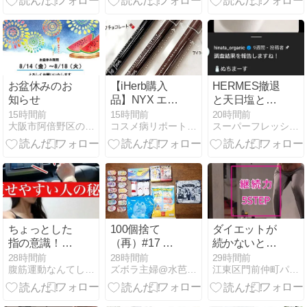
お盆休みのお
【iHerb購入
HERMES撤退
知らせ
品】NYX エピ
と天日塩と解
ックインクア
毒。
15時間前
15時間前
20時間前
大阪市阿倍野区の漢方薬舗 長春堂ブログ
コスメ病リポート・・・ときどきトイプー
スーパーフレッシュ 114ｋｇからのダイエット
イライナー ブ
ラック良すぎ
てリピート
ちょっとした
100個捨て
ダイエットが
指の意識！肩
（再）#17 総
続かないとい
甲骨を動かす
カウント28｜
うあなたへ。
28時間前
28時間前
29時間前
腹筋運動なんてしなくていい意識だけ美姿勢ダイエット
ズボラ主婦@水芭蕉の日々徒然
江東区門前仲町パーソナルトレーニング ダイエット・肩こり
意外なコツ
ノベルティの
続けられる5
おもちゃ
つのステップ