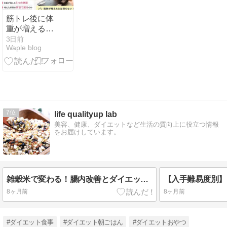
筋トレ後に体
重が増えるの
はなぜ？何日
3日前
Waple blog
で戻る？原因
と対処法を解
説
7
life qualityup lab
美容、健康、ダイエットなど生活の質向上に役立つ情報
をお届けしています。
雑穀米で変わる！腸内改善とダイエット効果の真実
8ヶ月前
8ヶ月前
#ダイエット食事
#ダイエット朝ごはん
#ダイエットおやつ