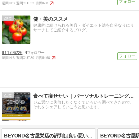
週間IN:
8
週間OUT:
32
月間IN:
8
20
健・美のススメ
健康的に続けられる美容・ダイエット法を自分なりにリ
サーチしてご紹介するブログ。
1796226
4
週間IN:
6
週間OUT:
30
月間IN:
60
21
食べて痩せたい ｜パーソナルトレーニングジム選び
ジム選びに失敗したくなくていろいろ調べてきたので、
それをシェアしていこうと思います。
BEYOND名古屋栄店の評判は良い悪い？他社と比較しながら口コミを徹底評価！