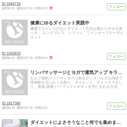
1644718
週間IN:
10
週間OUT:
20
月間IN:
10
15
健康にゆるダイエット実践中
健康でストレスのないダイエット方法お腹からやせる食
べ方 、ロングブレス、シリトレ、ワインオープナーダイ
エット
1542633
週間IN:
10
週間OUT:
20
月間IN:
10
16
リンパマッサージとヨガで運気アップ キラキラダイエット
セルフ節約リンパマッサージ術を少しスパルタな内容で
実体験を元にむくみ取り、ダイエット、デトックスをし
て、美肌,美脚 パーフェクトボディを手に入れる方法
1817390
週間IN:
10
週間OUT:
10
月間IN:
10
17
ダイエットによさそうなこと何でも集めました