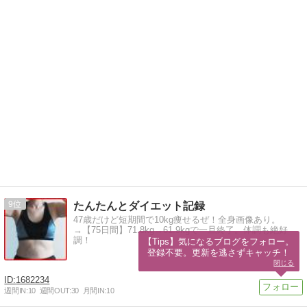
9
たんたんとダイエット記録
47歳だけど短期間で10kg痩せるぜ！全身画像あり。
→【75日間】71.8kg→61.9kgで一旦終了。体調も絶好
調！
【Tips】気になるブログをフォロー。

登録不要。更新を逃さずキャッチ！
閉じる
1682234
週間IN:
10
週間OUT:
30
月間IN:
10