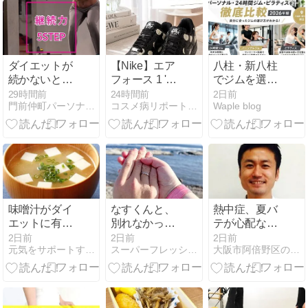
ダイエットが
【Nike】エア
八柱・新八柱
続かないとい
フォース 1 '07
でジムを選ぶ
うあなたへ。
ポルカドット
なら？パーソ
29時間前
24時間前
2日前
門前仲町パーソナルジムHarmony Body
コスメ病リポート・・・ときどきトイプー
Waple blog
続けられる5
が可愛すぎる
ナル・24時間
つのステップ
♡一目惚れし
ジム・ピラテ
た新作
ィスを徹底比
較【2026年
版】
味噌汁がダイ
なすくんと、
熱中症、夏バ
エットに有
別れなかった
テが心配な今
効？
理由と少し、
の時期に重宝
2日前
2日前
2日前
元気をサポートする集団のブログ
スーパーフレッシュ 114ｋｇからのダイエット
大阪市阿倍野区の漢方薬舗 長春堂ブログ
変わった。
する生薬「牛
黄」