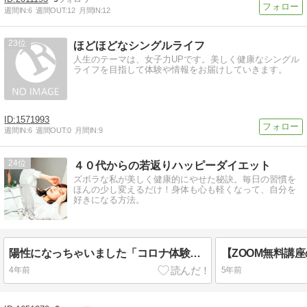
週間IN:
6
週間OUT:
12
月間IN:
12
23
ほどほどなシングルライフ
人生のテーマは、女子力UPです。美しく健康なシングル
ライフを目指して体験や情報をお届けしていきます。
1571993
週間IN:
6
週間OUT:
0
月間IN:
9
24
４０代からの若返りハッピーダイエット
ズボラな私が美しく健康的にやせた秘訣。毎日の習慣を
ほんの少し変えるだけ！身体も心も軽くなって、自分を
好きになる方法。
陽性になっちゃいました「コロナ体験記」
4年前
5年前