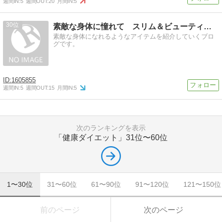
週間IN:
5
週間OUT:
20
月間IN:
5
30
素敵な身体に憧れて スリム＆ビューティーに
素敵な身体になれるようなアイテムを紹介していくブロ
グです。
1605855
週間IN:
5
週間OUT:
15
月間IN:
5
次のランキングを表示
「健康ダイエット」
31位〜60位
1〜30位
31〜60位
61〜90位
91〜120位
121〜150位
前のページ
次のページ