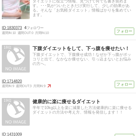
ダイエットに役立つ情報、見つけて何でも書き留めま
す。･･･気がついたときだけ実行して、少しの効果があ
る。そんな「お気軽ダイエット」情報ばかりを集めてい
ます。
1830373
4
週間IN:
10
週間OUT:
0
月間IN:
10
18
下腹ダイエットをして、下っ腹を痩せたい！
下腹ダイエットで、下腹痩せ成功！なぜか下っ腹がポッ
コリと出て、なかなか痩せない、引っ込まないとお悩み
の方へ。
1714820
週間IN:
9
週間OUT:
3
月間IN:
9
19
健康的に楽に痩せるダイエット
半年で10kg以上を楽に減量した方法健康的に楽に痩せる
ダイエットの方法や考え方、情報を発信します！！
1431009