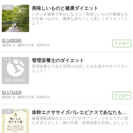
10
美味しいものと健康ダイエット
いきいき健康で幸せになろう！美味しいものや健康なも
のを食べながら、健康な体をつくり楽しくダイエットし
よう！
1438340
週間IN:
10
週間OUT:
30
月間IN:
10
11
管理栄養士のダイエット
管理栄養士である管理人が試してみる漢方やサプリダイ
エット！
1731429
週間IN:
10
週間OUT:
30
月間IN:
10
12
体幹エクササイズバレエビクスであなたもなれる健康美人
健康運動講師のタニカワですサプリメントやエステに頼
らずダイエット・体の不調・姿勢改善を目指しましょう