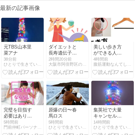
最新の記事画像
元TBS山本里
ダイエットと
美しい歩き方
菜アナ
長寿遺伝子
ができる人の
（サーチュイ
秘密と、食事
38分前
2時間20分前
4時間前
ひとりで生きていくために〜 All roads
大阪市阿倍野区の漢方薬舗 長春堂ブログ
腹筋運動なんてしなくていい意識だけ美姿勢ダイエット
ン遺伝子）
制限なしで痩
せてびっくり
した話
完璧を目指す
原爆の日〜春
集英社で大量
必要はありま
馬ロス
キャンセルし
せん
て逮捕
5時間前
5時間前
14時間前
門前仲町パーソナルジムHarmony Body
ひとりで生きていくために〜 All roads
ひとりで生きていくために〜 All roads