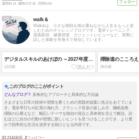
週間IN:
14
週間OUT:
26
月間IN:
65
5
walk＆
Walk&は、小さな挑戦を積み重ねながら人生をもっと楽
しむためのチャレンジブログです。電卓トレーニング、
資格取得、健康習慣、ガジェットレビューなど、実際に
試した体験を等身大で発信しています。
デジタルスキルのあけぼの ～2027年度から始まる新たな情報処理技術者試験の概況～
12日前
26日前
このブログのここがポイント
多角的なアプローチと具体的な方法論
さまざまな日常の技術や習慣を磨くための実践的提案に焦点をあてていま
す。電卓早打ちや紅茶の淹れ方、クラシック音楽の楽しみ方、睡眠改善、
掃除の心構えなど、幅広いテーマを独自の視点と具体例を交えて解説。読
むほどに自分の行動や習慣に新しいヒントを見つけることができ、より豊
かで効率的な生活を追求する助けとなる内容です。
2141615
2