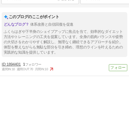
このブログのここがポイント
体系改善と自信回復を促進
ふくらはぎや下半身のシェイプアップに焦点を当て、効率的なダイエット
方法やトレーニングの工夫を提案しています。全身の筋肉バランスや姿勢
の大切さをわかりやすく解説し、無理なく継続できるアプローチを紹介。
体型を整えながらも無駄な部分を引き締め、理想のラインを叶えるための
実践的な知識を提供しています。
1894401
1
週間IN:
10
週間OUT:
70
月間IN:
10