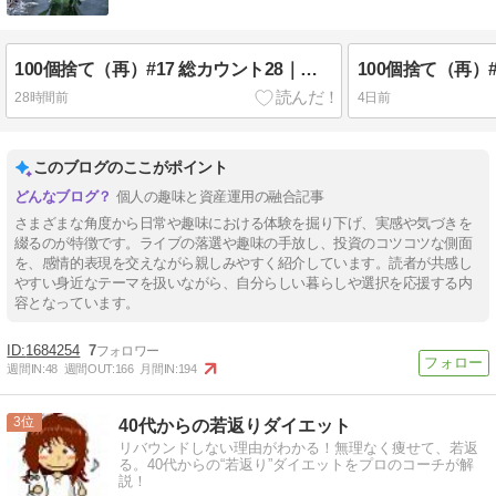
100個捨て（再）#17 総カウント28｜ノベルティのおもちゃ
28時間前
4日前
このブログのここがポイント
個人の趣味と資産運用の融合記事
さまざまな角度から日常や趣味における体験を掘り下げ、実感や気づきを
綴るのが特徴です。ライブの落選や趣味の手放し、投資のコツコツな側面
を、感情的表現を交えながら親しみやすく紹介しています。読者が共感し
やすい身近なテーマを扱いながら、自分らしい暮らしや選択を応援する内
容となっています。
1684254
7
週間IN:
48
週間OUT:
166
月間IN:
194
3
40代からの若返りダイエット
リバウンドしない理由がわかる！無理なく痩せて、若返
る。40代からの“若返り”ダイエットをプロのコーチが解
説！