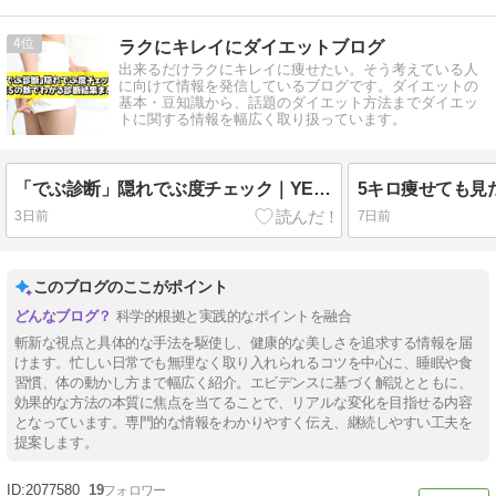
4
ラクにキレイにダイエットブログ
出来るだけラクにキレイに痩せたい。そう考えている人
に向けて情報を発信しているブログです。ダイエットの
基本・豆知識から、話題のダイエット方法までダイエッ
トに関する情報を幅広く取り扱っています。
「でぶ診断」隠れでぶ度チェック｜YESの数でわかる診断結果まとめ
3日前
7日前
このブログのここがポイント
科学的根拠と実践的なポイントを融合
斬新な視点と具体的な手法を駆使し、健康的な美しさを追求する情報を届
けます。忙しい日常でも無理なく取り入れられるコツを中心に、睡眠や食
習慣、体の動かし方まで幅広く紹介。エビデンスに基づく解説とともに、
効果的な方法の本質に焦点を当てることで、リアルな変化を目指せる内容
となっています。専門的な情報をわかりやすく伝え、継続しやすい工夫を
提案します。
2077580
19