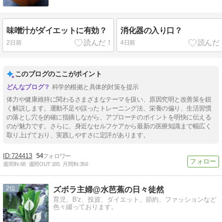
味噌汁がダイエットに有効？
消化器の入り口？
2日前
4日前
このブログのここがポイント
科学的根拠と具体的対策を提示
体力や健康維持に関わるさまざまなテーマを扱い、原因究明と改善策を鋭
く解説します。運動不足や誤ったトレーニング法、栄養の偏り、生活習慣
の落とし穴を的確に指摘しながら、アプローチのポイントを明快に伝える
のが魅力です。さらに、身近なセルフケアから最新の医療知識まで幅広く
取り上げており、実践しやすさに定評があります。
724413
54
週間IN:
68
週間OUT:
185
月間IN:
356
2
ズボラ主婦@水芭蕉の日々徒然
育児、B'z、投資、ダイエット、節約、ファッションなど
色々綴っております。