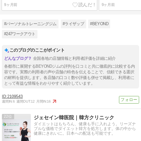
9ヶ月前
9ヶ月前
#パーソナルトレーニングジム
#ライザップ
#BEYOND
#247ワークアウト
このブログのここがポイント
全国各地の店舗情報と利用者評価を詳細に紹介
各都市に展開するBEYONDジムの評判を口コミと共に徹底的に比較する内
容です。実際の利用者の声や店舗の特色を伝えることで、信頼できる選択
の材料を提供します。各店舗の口コミ数や評価も併せて掲載し、利用者に
とって有益な情報をわかりやすく紹介しています。
2109543
週間IN:
6
週間OUT:
12
月間IN:
16
22
ジェセイン韓医院｜韓方クリニック
ダイエットはもちろん、健康も手に入れよう。リーズナ
ブルな価格でダイエット韓方を処方します。体の中から
健康にきれいに。日本への配送も可能です。