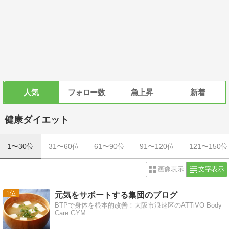
人気
フォロー数
急上昇
新着
健康ダイエット
1〜30位
31〜60位
61〜90位
91〜120位
121〜150位
画像表示
文字表示
1
元気をサポートする集団のブログ
BTPで身体を根本的改善！大阪市浪速区のATTiVO Body
Care GYM