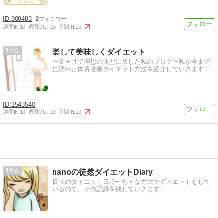
908483
2
週間IN:
10
週間OUT:
20
月間IN:
10
13
楽して美味しくダイエット
〜６ヶ月で理想の体型に戻した私のブログ〜私が今まで
に調べた体質改善ダイエット方法を紹介していきます！
1543540
週間IN:
10
週間OUT:
20
月間IN:
10
14
nanoの徒然ダイエットDiary
日々のダイエット日記〜色々な方法でダイエットをして
いるので、その記録を残していきます！