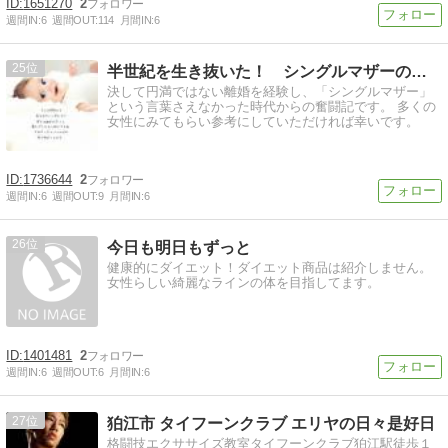
1651270
2
週間IN:
6
週間OUT:
114
月間IN:
6
25
半世紀を生き抜いた！ シングルマザーの奮闘記
決して円満ではない離婚を経験し、「シングルマザー」
という言葉さえなかった時代からの奮闘記です。 多くの
女性にみてもらい参考にしていただければ幸いです。
1736644
2
週間IN:
6
週間OUT:
9
月間IN:
6
26
今日も明日もずっと
健康的にダイエット！ダイエット商品は紹介しません。
女性らしい綺麗なラインの体を目指してます。
1401481
2
週間IN:
6
週間OUT:
6
月間IN:
6
27
狛江市 タイフーンクラブ エリヤの日々是好日
格闘技エクササイズ教室タイフーンクラブ狛江駅徒歩１