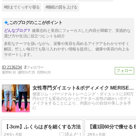
#朝までぐっすり寝る
#睡眠の質を上げる
このブログのここがポイント
健康志向と美容にフォーカスした内容が満載で、実践的な
選び方や生活に役立つヒントを紹介
多彩なテーマを扱いながら、栄養や美容を高めるアイデアをわかりやすく
解説。忙しい毎日でも取り入れやすい情報を提供し、健康や美容の向上を
サポートします。
2136234
2
週間IN:
10
週間OUT:
25
月間IN:
20
8
女性専門ダイエット&ボディメイク MERISE@恵比寿 代表
個室ジム・パーソナルトレーニング・ダイエットに100万
円かけても変化のなかったアナタへ女性の細かいボディ
メイクをすることにより、内面からの自信や美しさを手
に
【-3cm】ふくらはぎを細くする方法
2年6ヶ月前
2年6ヶ月前