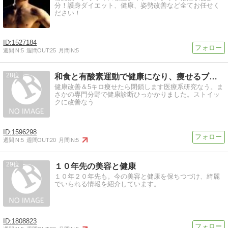
分！護身ダイエット、健康、姿勢改善など全てお任せく
ださい！
1527184
週間IN:
5
週間OUT:
25
月間IN:
5
28
和食と有酸素運動で健康になり、痩せるブログ
健康改善＆5キロ痩せたら閉鎖します医療系研究なう。ま
さかの専門分野で健康診断ひっかかりました。ストイッ
クに改善なう
1596298
週間IN:
5
週間OUT:
20
月間IN:
5
29
１０年先の美容と健康
１０年２０年先も。今の美容と健康を保ちつづけ、綺麗
でいられる情報を紹介しています。
1808823