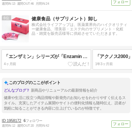
週間IN:
13
週間OUT:
46
月間IN:
24
6
健康食品（サプリメント）卸し
株式会社ライフアップは、医薬業界向のハイクオリティ
ー健康食品、理美容・エステ向のサプリメント・化粧
品・雑貨を販売店様等に供給させていただきます。
「エンザミン」シリーズが「Enzamin Qシリーズ」としてリニューアルしました。
「アクノス200
4ヶ月前
1年3ヶ月前
このブログのここがポイント
新商品やリニューアルの最新情報を紹介
健康や生活に役立つ商品情報や新発売のお知らせをわかりやすく伝えるス
タイル。充実したアイテム展開やサイトの便利化情報も随時伝え、読者が
気軽に知ることができる内容に仕上げているのが特徴です。
1958172
6
週間IN:
12
週間OUT:
20
月間IN:
42