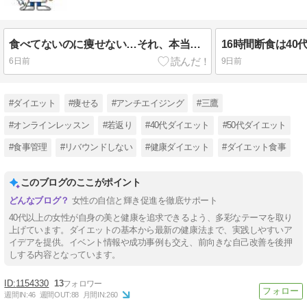
食べてないのに痩せない…それ、本当に停滞期？
6日前
9日前
#ダイエット
#痩せる
#アンチエイジング
#三鷹
#オンラインレッスン
#若返り
#40代ダイエット
#50代ダイエット
#食事管理
#リバウンドしない
#健康ダイエット
#ダイエット食事
このブログのここがポイント
女性の自信と輝き促進を徹底サポート
40代以上の女性が自身の美と健康を追求できるよう、多彩なテーマを取り
上げています。ダイエットの基本から最新の健康法まで、実践しやすいア
イデアを提供。イベント情報や成功事例も交え、前向きな自己改善を後押
しする内容となっています。
1154330
13
週間IN:
46
週間OUT:
88
月間IN:
260