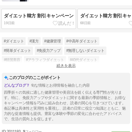
ダイエット韓方 割引キャンペーン
ダイエット韓方 割引キ
19日前
68日前
#ダイエット
#漢方
#健康管理
#中高年ダイエット
#簡単ダイエット
#免疫力アップ
#無理しないダイエット
#韓国美容
#アラフィフダイエット
#40代ダイエット
続きを表示
#50代ダイエット
#30代ダイエット
このブログのここがポイント
旬な情報とお得情報を融合した内容
四季折々の気候に適した健康管理や美容法を鋭く伝える専門性が光りま
す。特に、免疫力アップやダイエットに関する最新の季節情報と、お得な
キャンペーン情報を巧みに組み合わせ、読者の関心を引きつけています。
各記事は具体性と実用性を重視し、読者の日常に役立つ知識とともに、魅
力的な促進情報も提供。豊富な体験や季節の変化に合わせたアドバイス
で、生活の質向上を促します。
2011193
9