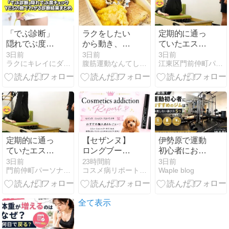
「でぶ診断」
ラクをしたい
定期的に通っ
隠れでぶ度チ
から動き、罪
ていたエステ
ェック｜YES
悪感から逃げ
でも「足が細
3日前
3日前
3日前
ラクにキレイにダイエットブログ
腹筋運動なんてしなくていい意識だけ美姿勢ダイエット
江東区門前仲町パーソナルトレーニング ダイエット・肩こり
の数でわかる
たいから弁当
くなった」と
診断結果まと
を作る
言われた
め
定期的に通っ
【セザンヌ】
伊勢原で運動
ていたエステ
ロングブース
初心者におす
でも「足が細
トマスカラが
すめのジム
3日前
23時間前
3日前
門前仲町パーソナルジムHarmony Body
コスメ病リポート・・・ときどきトイプー
Waple blog
くなった」と
想像以上！
は？失敗しな
言われた
693円の実力
い選び方5つ
をレビュー
全て表示