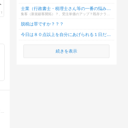
ト
士業（行政書士・税理士さん等の一番の悩みは何ですか？
集客（新規顧客開拓）？、受注単価のアップ？既存クライアント様への顧問料以外の客単価アップ策？
脱税は罪ですか？？？
今日は８０点以上を自分にあげられる１日だった？
続きを表示
薬とバイオを専門とする特許事務所をやっております。薬とバイオを中心に知的財産に関連する多面的な価値ある情報の提供を心がけています。