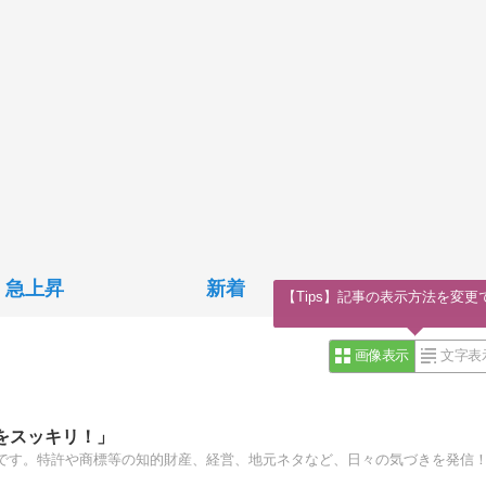
急上昇
新着
【Tips】記事の表示方法を変更
画像表示
文字表
をスッキリ！」
です。特許や商標等の知的財産、経営、地元ネタなど、日々の気づきを発信