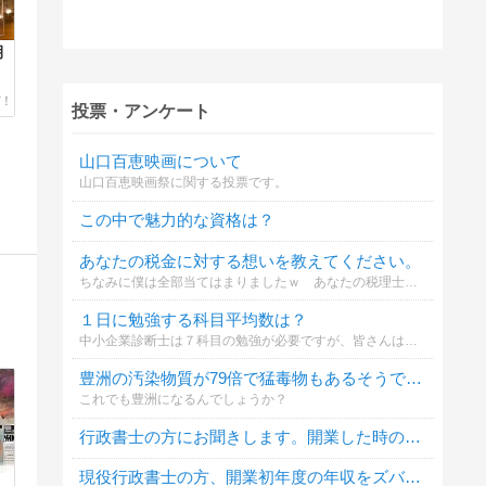
月
投票・アンケート
山口百恵映画について
山口百恵映画祭に関する投票です。
この中で魅力的な資格は？
あなたの税金に対する想いを教えてください。
ちなみに僕は全部当てはまりましたｗ あなたの税理士に求めること、その他熱いメッセージを聞かせてください。なんでも結構です。僕は僕を必要としてくれるあなたにだけ全力で応えます！！
１日に勉強する科目平均数は？
中小企業診断士は７科目の勉強が必要ですが、皆さんは毎日平均していくつの科目を勉強しているのか気になりました。ちなみに私は平均３科目くらいです。
豊洲の汚染物質が79倍で猛毒物もあるそうですが
これでも豊洲になるんでしょうか？
行政書士の方にお聞きします。開業した時の年齢はおいくつでしたか？
現役行政書士の方、開業初年度の年収をズバリ教えて下さい！