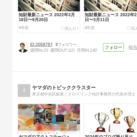
知財最新ニュース 2022年3月
知財最新ニュース 2022年2
18日〜9月20日
日〜3月11日
4年前
4年前
2058787
3
報
週間IN:
20
週間OUT:
110
月間IN:
140
知財最新ニュース 2021年12月
22日〜28日
5年前
ヤマダのトピッククラスター
4
東京都中央区銀座｜クロスリンク特許事務所の代表弁理士
ヤマダのアクトコラージュ。
2024年のブログ振り返り