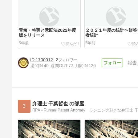
青短・特実と意匠法2022年度
２０２１年度の統計〜短答
版をリリース
者統計
5年前
5年前
1700012
2
報告
週間IN:
40
週間OUT:
72
月間IN:
120
青短・著作権法・不正競争防止
法の2021年度版をリリース
5年前
弁理士 千葉哲也 の部屋
3
RPA - Runner Patent Attorney ランニン