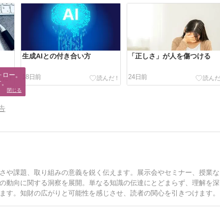
生成AIとの付き合い方
「正しさ」が人を傷つける
ロー。

18日前
24日前
す。
閉じる
告
さや課題、取り組みの意義を鋭く伝えます。展示会やセミナー、授業な
の動向に関する洞察を展開。単なる知識の伝達にとどまらず、理解を深
ます。知財の広がりと可能性を感じさせ、読者の関心を引きつけます。