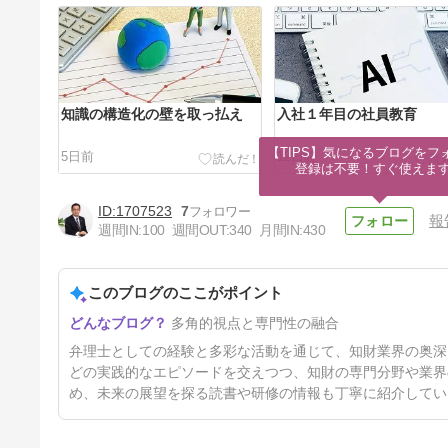
知識の構造化の壁を取っ払え
入社１年目の社員教育
【TIPS】気になるブログをフォ
5日前
12日前
登録は不要！すぐ使えま
1707523
7
報
週間IN:
100
週間OUT:
340
月間IN:
430
このブログのここがポイント
【弁理士の日記念ブログ企画
多角的視点と専門性の融合
2026】「知財業界と専門分
野」 その２
37日前
弁理士としての経験と多彩な活動を通じて、知財業界の奥深
どの実践的なエピソードを交えつつ、知財の専門分野や業界
め、未来の展望を探る読書や研修の情報も丁寧に紹介してい