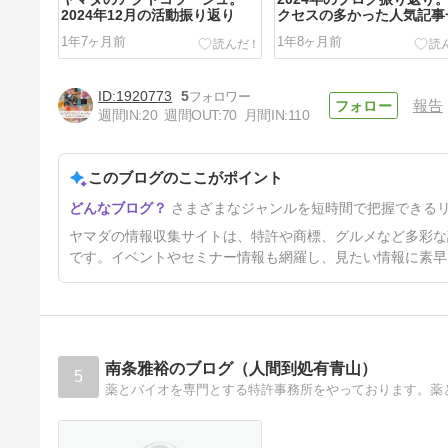
2024年12月の活動振り返り
クセスの多かった人気記事
1年7ヶ月前
1年8ヶ月前
1920773
5
報告
週間IN:
20
週間OUT:
70
月間IN:
110
このブログのここがポイント
ヤマダのブログコラージュ。
さまざまなジャンルを短時間で把握できる
2024年8月の情報発信ダイジェ
スト
1年11ヶ月前
ヤマダの情報収集サイトは、特許や商標、グルメなど多彩な
です。イベントやセミナー情報も網羅し、見たい情報に素早
南条雅裕のブログ（人間到処有青山）
5