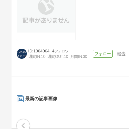
1904964
4
報告
週間IN:
10
週間OUT:
10
月間IN:
30
最新の記事画像