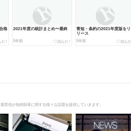
合格
2021年度の統計まとめ〜最終
青短・条約の2021年度版をリ
リース
5年前
5年前
グ好きな弁理士 千葉哲也が知的財産に関する様々な話題を提供していきます。