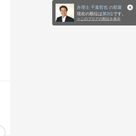
弁理士 千葉哲也 の部屋
現在の順位は
第3位
です。
≫
このブログの順位を表示