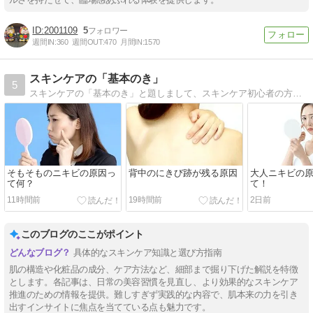
2001109
5
週間IN:
360
週間OUT:
470
月間IN:
1570
スキンケアの「基本のき」
5
スキンケアの「基本のき」と題しまして、スキンケア初心者の方にも判り易く解説をしていきます
そもそものニキビの原因っ
背中のにきび跡が残る原因
大人ニキビの
て何？
て！
11時間前
19時間前
2日前
このブログのここがポイント
具体的なスキンケア知識と選び方指南
肌の構造や化粧品の成分、ケア方法など、細部まで掘り下げた解説を特徴
とします。各記事は、日常の美容習慣を見直し、より効果的なスキンケア
推進のための情報を提供。難しすぎず実践的な内容で、肌本来の力を引き
出すインサイトに焦点を当てている点も魅力です。