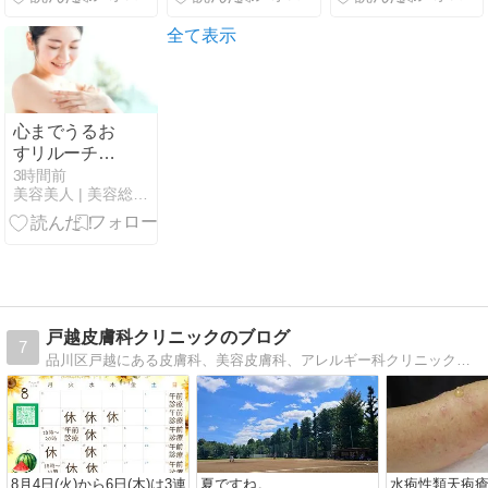
両用は買え
る？
全て表示
心までうるお
すリルーチェ
のスキンミル
3時間前
美容美人 | 美容総合サイト
クローション
｜特徴や選び
方を紹介
戸越皮膚科クリニックのブログ
7
品川区戸越にある皮膚科、美容皮膚科、アレルギー科クリニックのブログです。 宜しくお願い致します。
8月4日(火)から6日(木)は3連
夏ですね。
水疱性類天疱