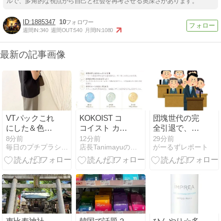
ルで、多角的な視点から自己と社会を再考させる奥深さがあります。
1885347
10
週間IN:
340
週間OUT:
540
月間IN:
1080
最新の記事画像
VTパックこれ
KOKOIST コ
団塊世代の完
にした＆色違
コイスト カラ
全引退で、企
いポチ♡ずー
ージェル ボタ
業が迫られ
8分前
12分前
29分前
毎日のプチプラシンプルコーデ&コスメ体験記
店長Tanimayuの「今日のネイルはナーニ？」
がーるずレポート
っと欲しかっ
ニカルフラワ
る“最後の選
たお色のカッ
ージェル 5g
択” 日銀植田
プ付きインナ
総裁「今後は
ー60％OFFで
女性の正社員
発見♩
化と外国人の
人材活用が
鍵」