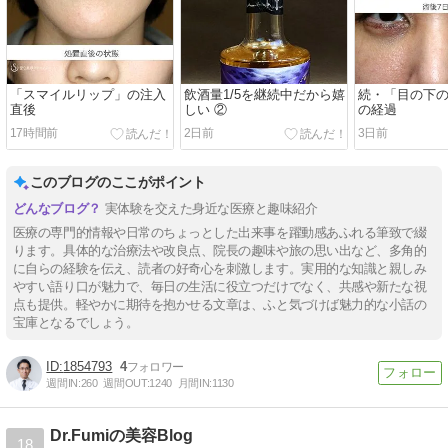
「スマイルリップ」の注入
飲酒量1/5を継続中だから嬉
続・「目の下
直後
しい ②
の経過
17時間前
2日前
3日前
このブログのここがポイント
実体験を交えた身近な医療と趣味紹介
医療の専門的情報や日常のちょっとした出来事を躍動感あふれる筆致で綴
ります。具体的な治療法や改良点、院長の趣味や旅の思い出など、多角的
に自らの経験を伝え、読者の好奇心を刺激します。実用的な知識と親しみ
やすい語り口が魅力で、毎日の生活に役立つだけでなく、共感や新たな視
点も提供。軽やかに期待を抱かせる文章は、ふと気づけば魅力的な小話の
宝庫となるでしょう。
1854793
4
週間IN:
260
週間OUT:
1240
月間IN:
1130
Dr.Fumiの美容Blog
18