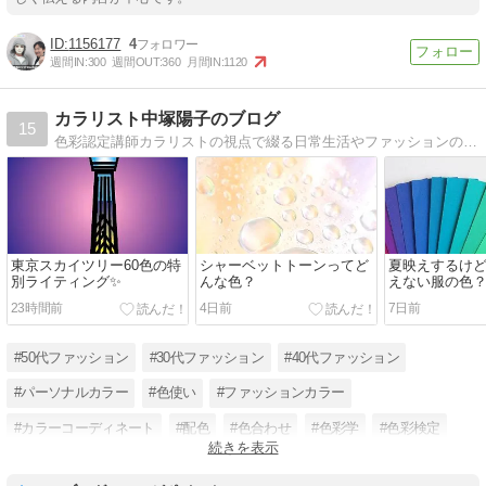
1156177
4
週間IN:
300
週間OUT:
360
月間IN:
1120
カラリスト中塚陽子のブログ
15
色彩認定講師カラリストの視点で綴る日常生活やファッションの色日記〜色彩学と配色deセンスアップ!＆スキルアップ! Cocoiro Color〜
東京スカイツリー60色の特
シャーベットトーンってど
夏映えするけ
別ライティング✨
んな色？
えない服の色
23時間前
4日前
7日前
#50代ファッション
#30代ファッション
#40代ファッション
#パーソナルカラー
#色使い
#ファッションカラー
#カラーコーディネート
#配色
#色合わせ
#色彩学
#色彩検定
続きを表示
#色彩認定講師