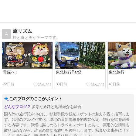
旅リズム
4
旅と食と美がテーマです。
青森へ！
東北旅行Part2
東北旅行
22日前
33日前
40日前
このブログのここがポイント
多彩な旅路と地域紹介を融合
国内外の旅行記を中心に、移動手段や観光スポットの魅力を鋭く描写しま
す。各地のグルメや文化、現地の最新情報を的確に伝え、旅行意欲を刺激
する内容です。気軽に楽しめるトラベルレポートと共に、実用的な情報も
散りばめながら、読者の次なる旅行を後押しします。写真や出来事にリア
ルさを持たせて、臨場感あふれる体験を提供します。