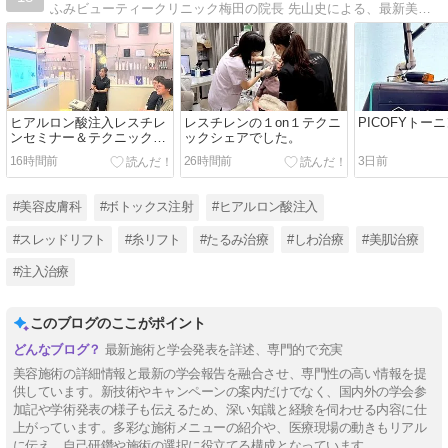
ふみビューティークリニック梅田の院長 先山史による、最新美容施術についてのブログ。21歳・18歳・12歳の3人の子供の母親であり、子育てなど日常生活についても書いています。
ヒアルロン酸注入レスチレ
レスチレンの１on１テクニ
PICOFYトー
ンセミナー＆テクニックシ
ックシェアでした。
ェアでした。
16時間前
26時間前
3日前
#美容皮膚科
#ボトックス注射
#ヒアルロン酸注入
#スレッドリフト
#糸リフト
#たるみ治療
#しわ治療
#美肌治療
#注入治療
このブログのここがポイント
最新施術と学会発表を詳述、専門的で充実
美容施術の詳細情報と最新の学会報告を融合させ、専門性の高い情報を提
供しています。新技術やキャンペーンの案内だけでなく、国内外の学会参
加記や学術発表の様子も伝えるため、深い知識と経験を伺わせる内容に仕
上がっています。多彩な施術メニューの紹介や、医療現場の動きもリアル
に伝え、自己研鑽や施術の選択に役立てる構成となっています。