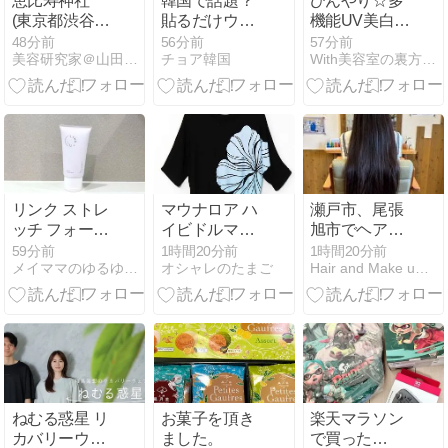
恵比寿神社
韓国で話題？
ひんやり☆多
(東京都渋谷
貼るだけウェ
機能UV美白美
区)
ルネスパッチ
容液
48分前
56分前
57分前
美容研究家＠山田みどりのブログ
チョア韓国
With美容室の裏方ブログ
をMIMILINEで
購入してみた♪
リンク ストレ
マウナロア ハ
瀬戸市、尾張
ッチ フォーミ
イビドルマン
旭市でヘアド
ングウォッシ
トップスの魅
ネーションを
59分前
1時間20分前
1時間20分前
メイママのゆるゆる美活＊2人目妊活ブログ
オシャレのたまご
Hair and Make untree
ュをレビュ
力と選び方
されるならぜ
ー！
ひuntreeまで
ねむる惑星 リ
お菓子を頂き
楽天マラソン
カバリーウェ
ました。
で買った