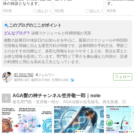
休の休診となります。
す。
5日前
6日前
8日前
このブログのここがポイント
診療スケジュールと特典情報が充実
複数の診療日や休診日のお知らせを中心に、最新のスケジュールや特別割
引情報を明確に伝える運営方針が特徴です。診療時間や予約方法、季節ご
とのおすすめ治療など、多彩な情報をわかりやすくまとめ、視点を変えた
お得な情報を提供しています。専門性と丁寧さを兼ね備えた内容が、読者
の利便性と関心を高める工夫となっています。
2011760
4
週間IN:
320
週間OUT:
890
月間IN:
1260
AGA髪の神チャンネル笠井敬一郎｜note
8
植毛専門医・笠井敬一郎が、AGA治療や自毛植毛、再生医療、日々のヘアケアまで幅広く解説。3,000件以上の実績に基づき、薄毛に悩むすべての人に信頼できる情報を届ける専門チャンネルです。