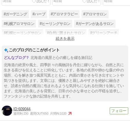
3日前
4日前
4日前
#ガーデニング
#ハーブ
#アロマテラピー
#アロマサロン
#札幌アロマサロン
#ヒーリングサロン
#ガーデンがあるサロン
#札幌ヒーリングサロン
#自然に囲まれたサロン
#グリーンアーチ
続きを表示
#中学校花壇ボランティア
#レムリアン・ヒーリング®
このブログのここがポイント
北海道の風景と心の癒しを綴る旅日記
北海道の絶景や風土、四季折々の風物詩を丹念に綴りながら、自然と共に
生きる喜びを伝えることに特化しています。各地の名所や静かな森の中の
場所、心を解き放つ風景写真とともに、内面の豊かさを引き出すヒントや
気づきを提供します。文章には、優雅さと親しみやすさを絶妙に融合さ
せ、読者が自然の魔法に包まれるような気持ちになれる仕掛けを施してい
ます。北海道の美しさを背景に、日常の小さな幸せと心の平穏を追求し、
ファンタジックな旅の記憶を共有します。
609044
週間IN:
230
週間OUT:
650
月間IN:
1020