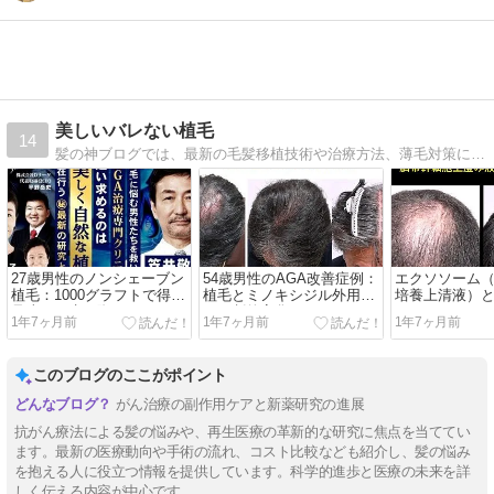
美しいバレない植毛
14
髪の神ブログでは、最新の毛髪移植技術や治療方法、薄毛対策について専門医が詳しく解説。成功事例や術後のケア情報も豊富に掲載し、髪の悩みを解決します。
27歳男性のノンシェーブン
54歳男性のAGA改善症例：
エクソソーム
植毛：1000グラフトで得た
植毛とミノキシジル外用に
培養上清液）
見違える生え際
よる劇的変化
1年7ヶ月前
1年7ヶ月前
1年7ヶ月前
このブログのここがポイント
がん治療の副作用ケアと新薬研究の進展
抗がん療法による髪の悩みや、再生医療の革新的な研究に焦点を当ててい
ます。最新の医療動向や手術の流れ、コスト比較なども紹介し、髪の悩み
を抱える人に役立つ情報を提供しています。科学的進歩と医療の未来を詳
しく伝える内容が中心です。