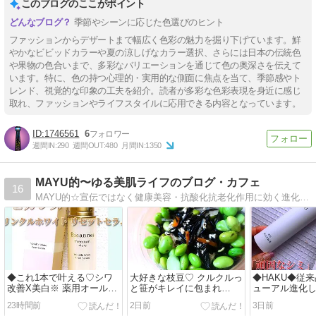
このブログのここがポイント
季節やシーンに応じた色選びのヒント
ファッションからデザートまで幅広く色彩の魅力を掘り下げています。鮮
やかなビビッドカラーや夏の涼しげなカラー選択、さらには日本の伝統色
や果物の色合いまで、多彩なバリエーションを通じて色の奥深さを伝えて
います。特に、色の持つ心理的・実用的な側面に焦点を当て、季節感やト
レンド、視覚的な印象の工夫を紹介。読者が多彩な色彩表現を身近に感じ
取れ、ファッションやライフスタイルに応用できる内容となっています。
1746561
6
週間IN:
290
週間OUT:
480
月間IN:
1350
MAYU的〜ゆる美肌ライフのブログ・カフェ
16
MAYU的☆宣伝ではなく健康美容・抗酸化抗老化作用に効く進化する食材！高栄養価新野菜＆機能性コスメ満載！
◆これ1本で叶える♡シワ
大好きな枝豆♡ クルクルっ
◆HAKU◆従
改善X美白※ 薬用オールイ
と笹がキレイに包まれ
ューアル進化
ンワン美容液◆
て 【香香の舌】♡◆
たこと【HAK
23時間前
2日前
3日前
ーカスIV 】◆