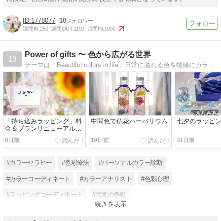
1778077
10
週間IN:
250
週間OUT:
1190
月間IN:
1000
Power of gifts 〜 色から広がる世界
19
テーマは「Beautiful colors in life」日常に溢れる色を端緒にカラーアナリスト兼ラッピングコーディネーターの視点で綴ります。
「持ち込みラッピング」料
中間色で仏花ハーバリウム
七夕のラッピ
金＆プランリニューアル準
備中！
6日前
19日前
31日前
#カラーセラピー
#色彩療法
#パーソナルカラー診断
#カラーコーディネート
#カラーアナリスト
#色彩心理
#ラッピングコーディネート
#写真の色彩
続きを表示
#フラワーデコレーションラッピング
#韓国スタイルラッピング