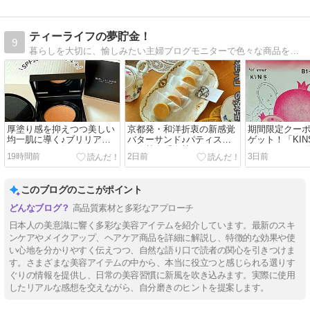
ティーライフの夢貯金！
9
暮らしを大切に、愉しみたい主婦ブログモニターで色々な商品をお試しするのもお楽しみの１つ、ブログで紹介しています
厚塗り感を抑えつつ美しい
京都発・和洋折衷の新感覚
期間限定クー
均一肌に導く♪ブリリアー
バターサンド♪パティスリ
ゲット！「KINS
ジュ ライトヴェール クッ
ー洛甘舎「洛甘バターサン
PROTEIN（
19時間前
2日前
3日前
ションファンデーション
ド」
ン）」
このブログのここがポイント
高品質素材と多彩なアプローチ
日本人の美意識に響く多彩な美容アイテムを紹介しています。最新のスキ
ンケアやメイクアップ、ヘアケア商品を詳細に解説し、特徴的な効果や使
い心地を分かりやすく伝えつつ、自然な語り口で読者の関心を引きつけま
す。さまざまな美容アイテムの中から、本当に役立つと感じられる選りす
ぐりの情報を提供し、日常の美容習慣に新風を吹き込みます。実際に使用
したリアルな感想を交えながら、自分磨きのヒントを提案します。