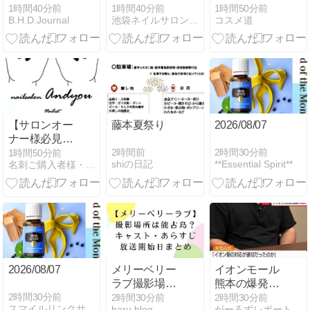
アは一般医療
switch2限定セ
1時間40分前
1時間40分前
1時間50分前
B.H.D.Journal
池袋ネイルサロン Ee-Nail
コスメ道
機器！口コミ
ット
や評判はど
う？
【サロンオー
藤本夏祭り
2026/08/07
ナー様必見】
ネイルサロン
2時間前
2時間30分前
1時間50分前
shiの日記
**Essential Spirit**
名刺ご購入者様・観覧者様からのデザインコメントをご紹介！！…
の型抜き名刺
2026/08/07
メリーベリー
イオンモール
ラブ撮影場所
熊本の爆発事
は能古島？キ
故「本当のこ
2時間30分前
2時間30分前
2時間30分前
スマイルリンクサロン ミューズデュオ
haru blog
がーるずレポート