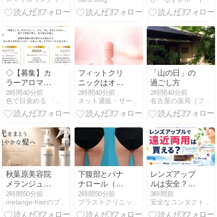
ャスト・あら
とを…」遺族
すじ・放送開
語る
始日まとめ
◇【募集】カ
フィットクリ
「山の日」の
ラーアロマラ
ニックはオン
過ごし方
イフィスト講
ライン診療で
2時間40分前
2時間40分前
2時間40分前
色で目覚める 「自分の活かし方」レッスン♪
ネット通販・サービスはおすすめ？口コミ評判情報局
名古屋の薬局［ファーマシー大学堂］でアンチエイジング！
座＆ キャッチ
美容内服（ス
アップ勉強会
キンマリア）
を処方！
秋葉原美容院
下腹部とバナ
レンズアップ
メランジュ・
ナロール（ヒ
ルは安全？取
ブログ・髪を
ップ下）同時
扱メーカーと
2時間50分前
2時間50分前
3時間前
melange-hairのブログ 秋葉原の美容室
プラストクリニックで美容外科を毎日観ているスタッフの観察日記
安全なコンタクト通販おすすめ3選！安全なサイトの見分け方♪
若返させる
痩身治療 2週
人気ブランド
間後
を紹介│遠近