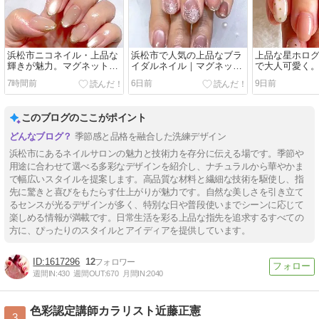
浜松市ニコネイル・上品な
浜松市で人気の上品なブラ
上品な星ホロ
輝きが魅力。マグネットジ
イダルネイル｜マグネット
で大人可愛く
ェルのミラーフレンチネイ
×レースフラワーデザイン
のに華やかな
7時間前
6日前
9日前
ル
｜浜松市ネイ
コネイル
このブログのここがポイント
季節感と品格を融合した洗練デザイン
浜松市にあるネイルサロンの魅力と技術力を存分に伝える場です。季節や
用途に合わせて選べる多彩なデザインを紹介し、ナチュラルから華やかま
で幅広いスタイルを提案します。高品質な材料と繊細な技術を駆使し、指
先に驚きと喜びをもたらす仕上がりが魅力です。自然な美しさを引き立て
るセンスが光るデザインが多く、特別な日や普段使いまでシーンに応じて
楽しめる情報が満載です。日常生活を彩る上品な指先を追求するすべての
方に、ぴったりのスタイルとアイディアを提供しています。
1617296
12
週間IN:
430
週間OUT:
670
月間IN:
2040
色彩認定講師カラリスト近藤正憲
3