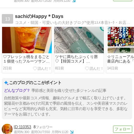
週間IN:
300
週間OUT:
2020
月間IN:
1230
sachiのHappy＊Days
13
コスメ・韓国・可愛いもの大好きブログ*使用ｺｽﾒ本音ﾄｰｸ・お店紹介などHAPPYフォト満載です。
♡フレッシュ桃をまるごと
ツヤに満ちたぷっくり唇
☆リニューア
１個使ったフルーツサンデ
♡【韓国コスメ】
書店内にある「
ー♡食べました♡
A’PIEU「ジューシーパン
プショップ」
2日前
8日前
14日前
リッププランパー」
いろいろ♪
このブログのここがポイント
季節感と美容を織り交ぜた多ジャンルの記事
自然散策や最新コスメ情報、趣味のグルメまで幅広く取り上げています。
紫陽花や京都みやげの写真で季節の風情を伝え、スシや美容液マスクのレ
ビューなど実用的な内容も充実。気軽に日常の彩りを享受できる、多彩な
テーマをお届けしています。
110353
8
週間IN:
300
週間OUT:
550
月間IN:
1120