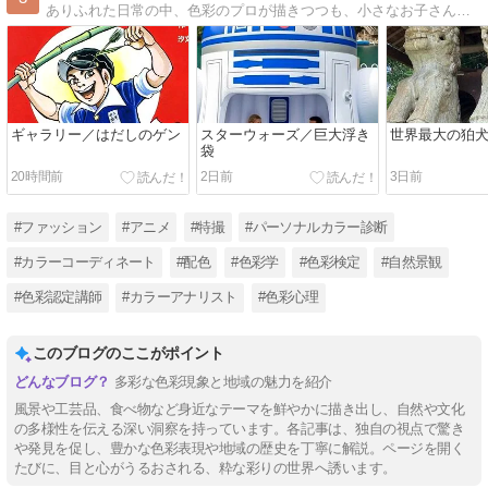
ありふれた日常の中、色彩のプロが描きつつも、小さなお子さんでも興味を持って、親しめるような内容をモットーとしております♪
ギャラリー／はだしのゲン
スターウォーズ／巨大浮き
世界最大の狛
袋
20時間前
2日前
3日前
#ファッション
#アニメ
#特撮
#パーソナルカラー診断
#カラーコーディネート
#配色
#色彩学
#色彩検定
#自然景観
#色彩認定講師
#カラーアナリスト
#色彩心理
このブログのここがポイント
多彩な色彩現象と地域の魅力を紹介
風景や工芸品、食べ物など身近なテーマを鮮やかに描き出し、自然や文化
の多様性を伝える深い洞察を持っています。各記事は、独自の視点で驚き
や発見を促し、豊かな色彩表現や地域の歴史を丁寧に解説。ページを開く
たびに、目と心がうるおされる、粋な彩りの世界へ誘います。