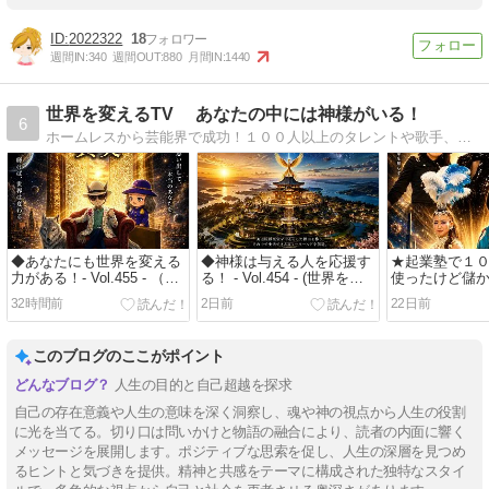
2022322
18
週間IN:
340
週間OUT:
880
月間IN:
1440
世界を変えるTV あなたの中には神様がいる！
6
ホームレスから芸能界で成功！１００人以上のタレントや歌手、アーティストを発掘した創業者の 『貴女の中には神様がいる！』
◆あなたにも世界を変える
◆神様は与える人を応援す
★起業塾で１
力がある！- Vol.455 - （世
る！ - Vol.454 - (世界を変
使ったけど儲
界を変える人たちの物語 序
える 序章その６)
い、、、そこ
32時間前
2日前
22日前
章その７）
た！ - Vol.45
える 序章 その
このブログのここがポイント
人生の目的と自己超越を探求
自己の存在意義や人生の意味を深く洞察し、魂や神の視点から人生の役割
に光を当てる。切り口は問いかけと物語の融合により、読者の内面に響く
メッセージを展開します。ポジティブな思索を促し、人生の深層を見つめ
るヒントと気づきを提供。精神と共感をテーマに構成された独特なスタイ