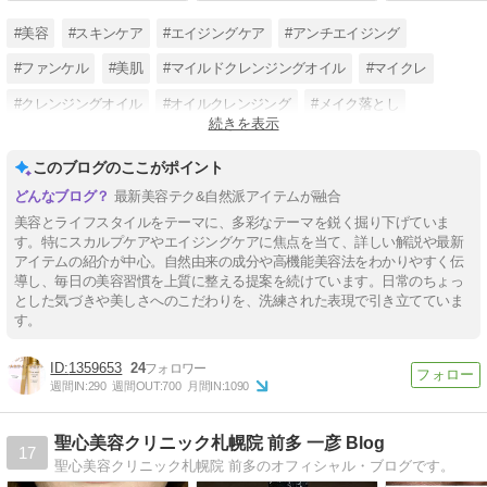
#美容
#スキンケア
#エイジングケア
#アンチエイジング
#ファンケル
#美肌
#マイルドクレンジングオイル
#マイクレ
#クレンジングオイル
#オイルクレンジング
#メイク落とし
続きを表示
#基礎化粧品
このブログのここがポイント
最新美容テク&自然派アイテムが融合
美容とライフスタイルをテーマに、多彩なテーマを鋭く掘り下げていま
す。特にスカルプケアやエイジングケアに焦点を当て、詳しい解説や最新
アイテムの紹介が中心。自然由来の成分や高機能美容法をわかりやすく伝
導し、毎日の美容習慣を上質に整える提案を続けています。日常のちょっ
とした気づきや美しさへのこだわりを、洗練された表現で引き立てていま
す。
1359653
24
週間IN:
290
週間OUT:
700
月間IN:
1090
聖心美容クリニック札幌院 前多 一彦 Blog
17
聖心美容クリニック札幌院 前多のオフィシャル・ブログです。