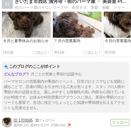
さいたま市西区 清河寺・街のパーマ屋 ・ 美容室 PIAN…
21
街のパーマ屋のサロンワークや、美容ネタ、美髪、炭酸、クリープパーマ、縮毛矯正、ヘナ、ハーブカラーとパーマ屋のオヤジのライフワーク、などなど・・・役立つ情報、関…
８月と夏季休みのお知らせ
７月の営業案内
６月の営業案
16日前
39日前
65日前
このブログのここがポイント
月ごとの営業と季節の話題中心
パーマサロンの営業案内や季節のイベント、日常のひとコマなどを気軽に
綴ることで、読者の関心を引き付ける工夫が光ります。スタッフの人柄や
季節の旬の話題を交え、親しみやすくも情報性の高い内容を心掛けている
のが特徴です。お休みや特別営業のアナウンスに加え、美容や季節のエピ
ソードも豊富で、生活に役立つちょっとした知識や季節感を伝えるアクセ
ントも見逃せません。
1703595
11
週間IN:
230
週間OUT:
270
月間IN:
950