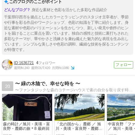
このブログのここがポイント
身近な素材と色彩を活かした多彩な作品紹介
千葉県印西市を拠点としたカラーとラッピングのスタジオ主宰者が、季節
や行事を彩る作品やワークショップ、色彩の知識を丁寧に紹介します。身
近な素材や色彩のバリエーションを生かしつつ、新しい発見や創作のヒン
トを届けることに重点を置いています。独自の感性と技術に裏打ちされた
多彩なテーマが、華やかさと洗練さを兼ね備えた魅力的な表現を生み出し
ています。シンプルな美しさや色彩の調和、繊細な技術を探るコンテンツ
が特徴です。
1636721
4
週間IN:
240
週間OUT:
420
月間IN:
1080
〜 緑の木陰で、幸せな時を 〜
20
〜ファンタジックな森のコテージハウスで素の自分を取り戻す時間を〜東京から札幌へ移り住み、50代で夢を叶えたアロマセラピストが綴るセンス・オブ・ワンダー。
森の時計／旭川・美瑛・富
「北の国から」麓郷 ／ 旭
中富良野「フ
良野・麓郷の旅＊8 最終回
川・美瑛・富良野・麓郷の
／ 旭川・美瑛
旅＊7
郷の旅＊6