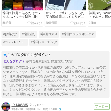
韓国で話題？貼るだけウェ
サンプルで終わらなかった
韓国旅行×wow
ルネスパッチをMIMILINE
実力派韓国コスメをリピー
トで本当に届
で購入してみた♪
ト♪
情報♪
56分前
30時間前
2日前
#お出かけ
#韓国旅行
#韓国コスメ
#韓国コスメスキンケア
#コスメレビュー
#韓国ショッピング
このブログのここがポイント
多彩な健康測定と韓国コスメ充実
韓国旅行の際に訪れるべき新感覚の薬局や、流行のカフェ、セール品の買
い物スポットなど、現地ならではの魅力的な体験を紹介しています。特
に、健康測定や薬剤師への相談ができる薬局は、単なるお土産選びだけで
なく体調管理までサポート。韓国コスメやサプリメントの豊富さも際立
ち、流行のさまざまなアイテムに出会える楽しさを伝えています。さら
に、ショッピングやグルメ、路地裏の発見といった旅の醍醐味も合わせて
紹介し、韓国旅行をより充実させる情報が満載です。
1408685
2
週間IN:
300
週間OUT:
650
月間IN:
1400