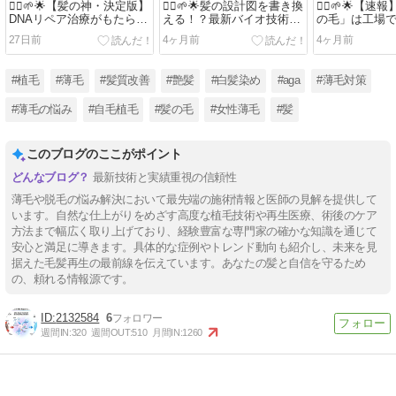
💇‍♂️🌱🌟【髪の神・決定版】
💇‍♂️🌱🌟髪の設計図を書き換
💇‍♂️🌱🌟【
DNAリペア治療がもたらす
える！？最新バイオ技術
の毛」は工場
AGA治療革命：DHTの攻撃
「miR-520d-5p」が切り拓
へ。理研×オー
27日前
4ヶ月前
4ヶ月前
と遺伝子の傷を修復する究
く、ハゲない未来の物語🌟
が成し遂げた
極のメカニズム🌟🧬🧪💉⚕️
🧬🧪💉⚕️
シン・時代🌟🧬🧪
#植毛
#薄毛
#髪質改善
#艶髪
#白髪染め
#aga
#薄毛対策
#薄毛の悩み
#自毛植毛
#髪の毛
#女性薄毛
#髪
このブログのここがポイント
最新技術と実績重視の信頼性
薄毛や脱毛の悩み解決において最先端の施術情報と医師の見解を提供して
います。自然な仕上がりをめざす高度な植毛技術や再生医療、術後のケア
方法まで幅広く取り上げており、経験豊富な専門家の確かな知識を通じて
安心と満足に導きます。具体的な症例やトレンド動向も紹介し、未来を見
据えた毛髪再生の最前線を伝えています。あなたの髪と自信を守るため
の、頼れる情報源です。
2132584
6
週間IN:
320
週間OUT:
510
月間IN:
1260