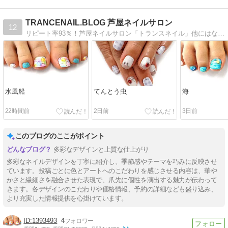
TRANCENAIL.BLOG 芦屋ネイルサロン
12
リピート率93％！芦屋ネイルサロン「トランスネイル」他にはない緻密で美しいデザインと、丁寧な施術が魅力のサロンです。
水風船
てんとう虫
海
22時間前
2日前
3日前
このブログのここがポイント
多彩なデザインと上質な仕上がり
多彩なネイルデザインを丁寧に紹介し、季節感やテーマを巧みに反映させ
ています。投稿ごとに色とアートへのこだわりを感じさせる内容は、華や
かさと繊細さを融合させた表現で、爪先に個性を演出する魅力が伝わって
きます。各デザインのこだわりや価格情報、予約の詳細なども盛り込み、
より充実した情報提供を心掛けています。
1393493
4