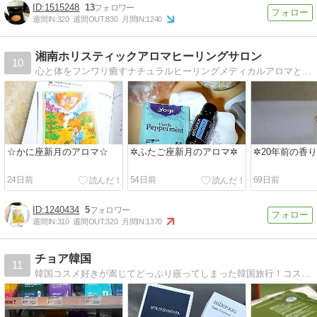
1515248
13
週間IN:
320
週間OUT:
830
月間IN:
1240
湘南ホリスティックアロマヒーリングサロン
10
心と体をフンワリ癒すナチュラルヒーリングメディカルアロマと自然療法でホリスティックに癒します
☆かに座新月のアロマ☆
✲ふたご座新月のアロマ✲
✲20年前の香
24日前
54日前
69日前
1240434
5
週間IN:
310
週間OUT:
320
月間IN:
1370
チョア韓国
11
韓国コスメ好きが嵩じてどっぷり嵌ってしまった韓国旅行！コスメレポに始まりエステやクリニック情報・グルメ情報満載で書いております。