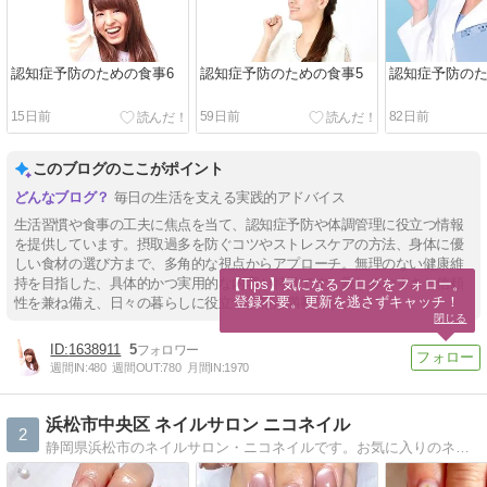
認知症予防のための食事6
認知症予防のための食事5
認知症予防のた
15日前
59日前
82日前
このブログのここがポイント
毎日の生活を支える実践的アドバイス
生活習慣や食事の工夫に焦点を当て、認知症予防や体調管理に役立つ情報
を提供しています。摂取過多を防ぐコツやストレスケアの方法、身体に優
しい食材の選び方まで、多角的な視点からアプローチ。無理のない健康維
持を目指した、具体的かつ実用的な内容が特徴です。親しみやすさと信頼
【Tips】気になるブログをフォロー。

登録不要。更新を逃さずキャッチ！
性を兼ね備え、日々の暮らしに役立つ情報が満載です。
閉じる
1638911
5
週間IN:
480
週間OUT:
780
月間IN:
1970
浜松市中央区 ネイルサロン ニコネイル
2
静岡県浜松市のネイルサロン・ニコネイルです。お気に入りのネイルで気分を変えて見ませんか。ブログへの訪問お待ちしています。