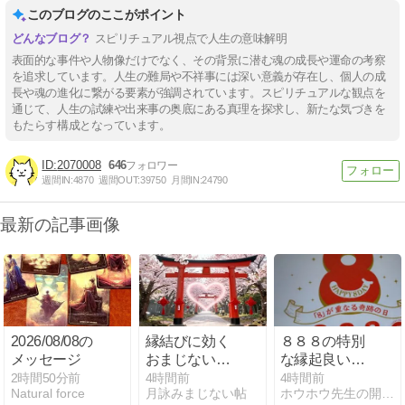
このブログのここがポイント
スピリチュアル視点で人生の意味解明
表面的な事件や人物像だけでなく、その背景に潜む魂の成長や運命の考察
を追求しています。人生の難局や不祥事には深い意義が存在し、個人の成
長や魂の進化に繋がる要素が強調されています。スピリチュアルな観点を
通じて、人生の試練や出来事の奥底にある真理を探求し、新たな気づきを
もたらす構成となっています。
2070008
646
週間IN:
4870
週間OUT:
39750
月間IN:
24790
最新の記事画像
2026/08/08の
縁結びに効く
８８８の特別
メッセージ
おまじない｜
な縁起良い
恋愛運を高め
日！
2時間50分前
4時間前
4時間前
Natural force
月詠みまじない帖
ホウホウ先生の開運ブログ
る方法まとめ