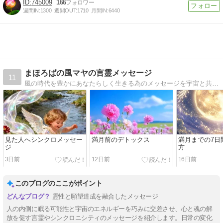
745009
166
週間IN:
1300
週間OUT:
1710
月間IN:
6440
まほろばの風マヤの言霊メッセージ
11
風の時代を豊かにあなたらしく生きる為のメッセージを宇宙と共同創造してお届けいたします
見た人へシンクロメッセー
満月前のデトックス
満月までの7日
ジ
方
3日前
12日前
16日前
このブログのここがポイント
霊性と願望達成を融合したメッセージ
人の内側に眠る可能性と宇宙のエネルギーを巧みに交差させ、心と魂の解
放を促す言霊やシンクロニシティのメッセージを紹介します。日常の変化