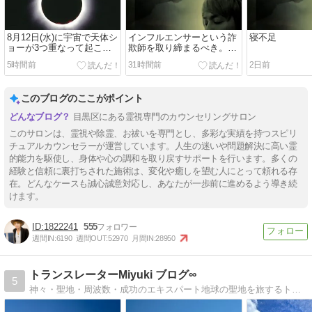
8月12日(水)に宇宙で天体シ
インフルエンサーという詐
寝不足
ョーが3つ重なって起こ
欺師を取り締まるべき。子
る。神は世界核戦争の警告
供が勘違いする。
5時間前
31時間前
2日前
をする。
このブログのここがポイント
目黒区にある霊視専門のカウンセリングサロン
このサロンは、霊視や除霊、お祓いを専門とし、多彩な実績を持つスピリ
チュアルカウンセラーが運営しています。人生の迷いや問題解決に高い霊
的能力を駆使し、身体や心の調和を取り戻すサポートを行います。多くの
経験と信頼に裏打ちされた施術は、変化や癒しを望む人にとって頼れる存
在。どんなケースも誠心誠意対応し、あなたが一歩前に進めるよう導き続
けます。
1822241
555
週間IN:
6190
週間OUT:
52970
月間IN:
28950
トランスレーターMiyuki ブログ∞
5
神々・聖地・周波数・成功のエキスパート地球の聖地を旅するトラベラー