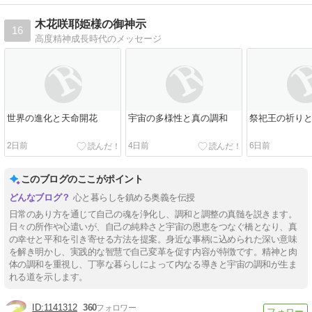
木花咲耶姫様の御神示
16
高度精神成長時代のメッセージ
世界の進化と天命開花
宇宙の多様性と真の調和
祭祀王の祈り
2日前
4日前
6日前
このブログのここがポイント
心と暮らしを鎮める奥義を伝授
日常のあり方を通じて自己の魂を浄化し、調和と調整の真髄を説きます。
日々の所作や心遣いが、自己の純粋さと宇宙の恩恵をつなぐ橋となり、真
の幸せと平和を引き寄せる方法を提案。身近な事柄に込められた深い意味
を解き明かし、実践的な智慧で自己変革を促す内容が特徴です。精神と肉
体の調和を重視し、丁寧な暮らしによって内なる導きと宇宙の調和が生ま
れる道を示します。
1141312
360