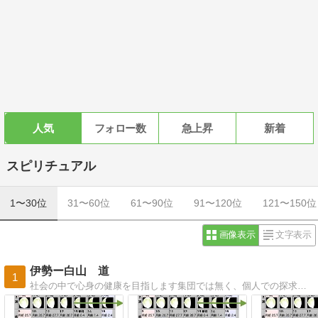
人気
フォロー数
急上昇
新着
スピリチュアル
1〜30位
31〜60位
61〜90位
91〜120位
121〜150位
画像表示
文字表示
伊勢ー白山 道
1
社会の中で心身の健康を目指します集団では無く、個人での探求を目指します