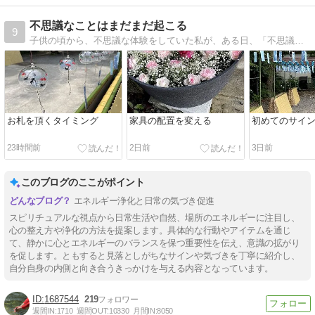
不思議なことはまだまだ起こる
9
子供の頃から、不思議な体験をしていた私が、ある日、「不思議なことはまだまだ起こる」という言葉を頭の中で聞き、その言葉通りの不思議な体験をすることになった話です
お札を頂くタイミング
家具の配置を変える
初めてのサイ
23時間前
2日前
3日前
このブログのここがポイント
エネルギー浄化と日常の気づき促進
スピリチュアルな視点から日常生活や自然、場所のエネルギーに注目し、
心の整え方や浄化の方法を提案します。具体的な行動やアイテムを通じ
て、静かに心とエネルギーのバランスを保つ重要性を伝え、意識の拡がり
を促します。ともすると見落としがちなサインや気づきを丁寧に紹介し、
自分自身の内側と向き合うきっかけを与える内容となっています。
1687544
219
週間IN:
1710
週間OUT:
10330
月間IN:
8050