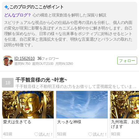
このブログのここがポイント
心の構造と現実創造を解明した深掘り解説
スピリチュアルな視点から心の仕組みや思考の流れを分析し、個人の内面
の変化が現実に影響を及ぼすメカニズムを鮮やかに解き明かします。自己
理解を深めながら、日常の様々な出来事をポジティブに好転させるヒント
を伝達。自己変革と意識拡大を促す、明快な言葉選びとバランスの取れた
説明が特徴です。
1562610
36
週間IN:
750
週間OUT:
2100
月間IN:
3290
千手観音様の光 ~叶恵~
18
千手観音様と不動明王様のお力をお借りして霊視鑑定をしています 最近は宇宙に急速に導かれ、特にUFO、宇宙人、宇宙、地球について、他、神様や自然についてブログに書いています
愛犬は生きてる
大っきな神様
九州地震、お
げます
4日前
5日前
9日前