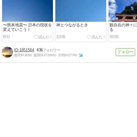
〜熊本地震〜 日本の現状を
神とつながるとき
観自在の神々
変えていこう！
る
昨日
2日前
3日前
1851564
636
週間IN:
6090
週間OUT:
20410
月間IN:
27790