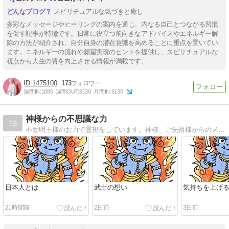
スピリチュアルな気づきと癒し
多彩なメッセージやヒーリングの案内を通じ、内なる自己とつながる習慣
を促す記事が特徴です。日常に役立つ前向きなアドバイスやエネルギー解
除の方法が紹介され、自分自身の潜在意識を高めることに重点を置いてい
ます。エネルギーの流れや願望実現のヒントを提供し、スピリチュアルな
視点から人生の質を向上させる情報が満載です。
1475100
173
週間IN:
1080
週間OUT:
8130
月間IN:
5130
神様からの不思議な力
13
不動明王様のお力で霊視をしています。神様、ご先祖様からのメッセージをお伝えしたり前世を視ます。
日本人とは
武士の想い
気持ちを上げ
21時間前
2日前
3日前