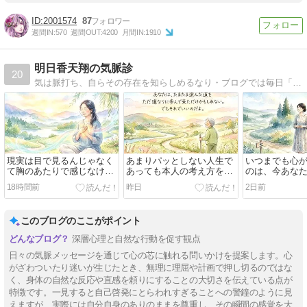
2001574
87
週間IN:
570
週間OUT:
4200
月間IN:
1910
明日香天翔の気脈診
20
気は脈打ち、自らその存在を知らしめるなり・ブログでは毎日「今朝の気脈メッセージ」を公開中！
現実は目で見るんじゃなく
あまりパッとしない人生で
いつまでも心
て胸のあたりで感じなけれ
あっても本人の考え方を変
のは、今あな
ばならない
えることが出来たなら、そ
は納得のいく
18時間前
昨日
2日前
のパッとしない人生を歩ん
ないからだ
でいる自分を面白がって生
きることが余裕で出来るの
このブログのここがポイント
です
深層心理と自然な行動を促す観点
日々の気脈メッセージを通じて心の芯に触れる問いかけを提案します。心
がざわついたり迷いが生じたとき、無理に理屈や計画で押し切るのではな
く、身体の自然な反応や直感を頼りにすることの大切さを伝えている点が
特徴です。一見すると自己啓発にとらわれすぎることへの警鐘のように見
えますが、実際には自分自身のありのままを尊重し、その瞬間の感覚を大