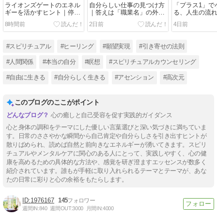
ライオンズゲートのエネル
自分らしい仕事の見つけ方
「プラス1」で
ギーを活かすヒント｜停滞
｜答えは「職業名」の外に
る、人生の流
した人生のブレーキを外す
ある
ンプルな習慣
8時間前
2日前
4日前
#スピリチュアル
#ヒーリング
#願望実現
#引き寄せの法則
#人間関係
#本当の自分
#瞑想
#スピリチュアルカウンセリング
#自由に生きる
#自分らしく生きる
#アセンション
#高次元
このブログのここがポイント
心の癒しと自己受容を促す実践的ガイダンス
心と身体の調和をテーマにした優しい言葉選びと深い気づきに満ちていま
す。日常のささやかな瞬間から自己肯定や自分らしさを引き出すヒントが
散りばめられ、読めば自然と前向きなエネルギーが湧いてきます。スピリ
チュアルやメンタルケアに関心のある人にとって、実践しやすく、心の健
康を高めるための具体的な方法や、感覚を研ぎ澄ますエッセンスが数多く
紹介されています。誰もが手軽に取り入れられるテーマとテーマが、あな
たの日常に彩りと心の余裕をもたらします。
1976167
145
週間IN:
840
週間OUT:
3000
月間IN:
4000