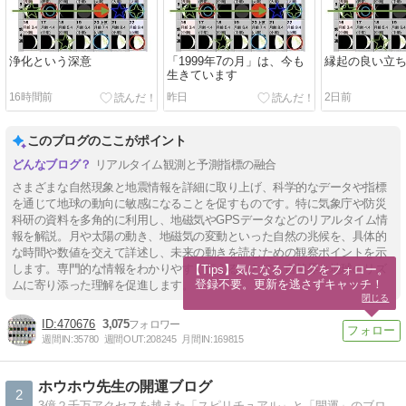
浄化という深意
「1999年7の月」は、今も
縁起の良い立
生きています
16時間前
昨日
2日前
このブログのここがポイント
リアルタイム観測と予測指標の融合
さまざまな自然現象と地震情報を詳細に取り上げ、科学的なデータや指標
を通じて地球の動向に敏感になることを促すものです。特に気象庁や防災
科研の資料を多角的に利用し、地磁気やGPSデータなどのリアルタイム情
報を解説。月や太陽の動き、地磁気の変動といった自然の兆候を、具体的
な時間や数値を交えて詳述し、未来の動きを読むための観察ポイントを示
します。専門的な情報をわかりやすく伝えることで、自然界と地球のリズ
【Tips】気になるブログをフォロー。

登録不要。更新を逃さずキャッチ！
ムに寄り添った理解を促進します。
閉じる
470676
3,075
週間IN:
35780
週間OUT:
208245
月間IN:
169815
ホウホウ先生の開運ブログ
2
3億２千万アクセスを越えた「スピリチュアル」と「開運」のブログです。「幸せや開運を望む方」や「今のあなたの運気」をアップしたい方にお勧めです。