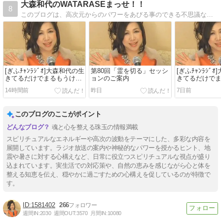
大森和代のWATARASEまっせ！！
8
このブログは、高次元からのパワーをあびる事のできる不思議なブログ。あなたの人生を望むとおりに歩めるように、毎日、ここへ帰ってきてね。
[ぎふﾁｬﾝﾗｼﾞｵ]大森和代の生
第80回「霊を切る」セッシ
[ぎふﾁｬﾝﾗｼﾞ
きてるだけでまるもうけ
ョンのご案内
きてるだけで
(8/1放送分)
(7/25放送分)
14時間前
昨日
7日前
このブログのここがポイント
魂と心を整える珠玉の情報満載
スピリチュアルなエネルギーや高次の波動をテーマにした、多彩な内容を
展開しています。ラジオ放送の案内や神秘的なパワーを授かるヒント、地
震や暑さに対する心構えなど、日常に役立つスピリチュアルな視点が盛り
込まれています。実生活での対応策や、自然の恵みを感じながら心と体を
整える知恵を伝え、穏やかに過ごすための心構えを促しているのが特徴で
す。
1581402
266
週間IN:
2030
週間OUT:
3570
月間IN:
10080