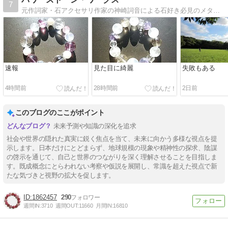
7
元作詞家・石アクセサリ作家の神崎詞音による石好き必見のメタフィジカルストーン錬金術ミラクル実体験ブログ。毎月月末のオリジナル新作石アクセサリがご好評です。
速報
見た目に綺麗
失敗もある
4時間前
28時間前
2日前
このブログのここがポイント
未来予測や知識の深化を追求
社会や世界の隠れた真実に鋭く焦点を当て、未来に向かう多様な視点を提
示します。日本だけにとどまらず、地球規模の現象や精神性の探求、陰謀
の啓示を通じて、自己と世界のつながりを深く理解させることを目指しま
す。既成概念にとらわれない考察や仮説を展開し、常識を超えた視点で新
たな気づきと視野の拡大を促します。
1862457
290
週間IN:
3710
週間OUT:
11660
月間IN:
16810