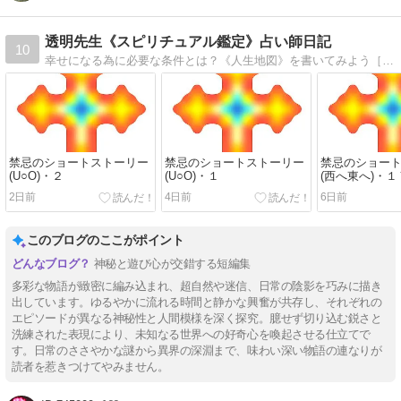
透明先生《スピリチュアル鑑定》占い師日記
10
幸せになる為に必要な条件とは？《人生地図》を書いてみよう［厄除け対策/鬱病対策/トラウマ修復/幽体離脱/良縁/不妊/SEXレス夫婦/魔法陣/風水//繭気属性別パワースポット他］
禁忌のショートストーリー
禁忌のショートストーリー
禁忌のショー
(U○O)・２
(U○O)・１
(西へ東へ)・１
2日前
4日前
6日前
このブログのここがポイント
神秘と遊び心が交錯する短編集
多彩な物語が緻密に編み込まれ、超自然や迷信、日常の陰影を巧みに描き
出しています。ゆるやかに流れる時間と静かな興奮が共存し、それぞれの
エピソードが異なる神秘性と人間模様を深く探究。臆せず切り込む鋭さと
洗練された表現により、未知なる世界への好奇心を喚起させる仕立てで
す。日常のささやかな謎から異界の深淵まで、味わい深い物語の連なりが
読者を惹きつけてやみません。