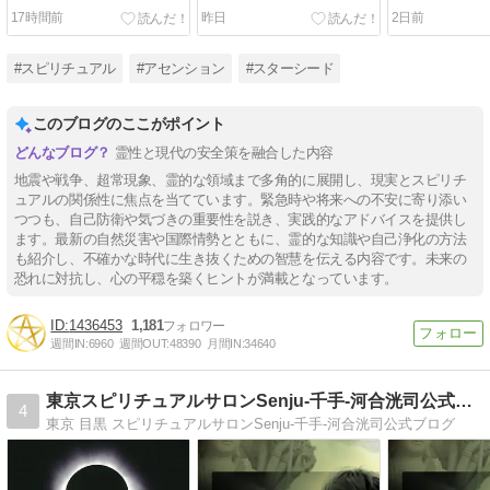
と
17時間前
昨日
2日前
#スピリチュアル
#アセンション
#スターシード
このブログのここがポイント
霊性と現代の安全策を融合した内容
地震や戦争、超常現象、霊的な領域まで多角的に展開し、現実とスピリチ
ュアルの関係性に焦点を当てています。緊急時や将来への不安に寄り添い
つつも、自己防衛や気づきの重要性を説き、実践的なアドバイスを提供し
ます。最新の自然災害や国際情勢とともに、霊的な知識や自己浄化の方法
も紹介し、不確かな時代に生き抜くための智慧を伝える内容です。未来の
恐れに対抗し、心の平穏を築くヒントが満載となっています。
1436453
1,181
週間IN:
6960
週間OUT:
48390
月間IN:
34640
東京スピリチュアルサロンSenju-千手-河合洸司公式ブログ
4
東京 目黒 スピリチュアルサロンSenju-千手-河合洸司公式ブログ