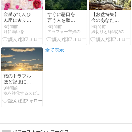
金星がてんび
すぐに悪口を
【お盆特集】
ん座に★ふた
言う人を取り
今のあなたに
ご座の月
調べしてみた
必要なサポー
8時間前
8時間前
9時間前
月に願いを
アラフォー主婦の魔女活ブログ
縁切りと縁結びの凜花〜Reincarnation〜
トは？ ご先祖
さまと共に、
自分のルーツ
を見つめ直す
全て表示
とき。
旅のトラブル
ほど記憶に残
るのはなぜ？
9時間前
魂を浄化するスピリチュアル・ヒーリング
人生のピンチ
を乗り越える
ヒント
パワーストーン・ワークス