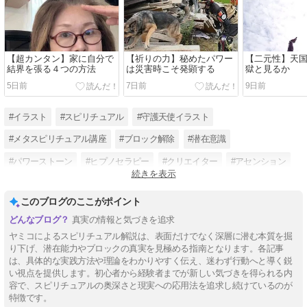
【超カンタン】家に自分で
【祈りの力】秘めたパワー
【二元性】天国
結界を張る４つの方法
は災害時こそ発顕する
獄と見るか
5日前
7日前
9日前
#イラスト
#スピリチュアル
#守護天使イラスト
#メタスピリチュアル講座
#ブロック解除
#潜在意識
#パワーストーン
#ヒプノセラピー
#クリエイター
#アセンション
続きを表示
#宇宙意識
#催眠療法士
このブログのここがポイント
真実の情報と気づきを追求
ヤミコによるスピリチュアル解説は、表面だけでなく深層に潜む本質を掘
り下げ、潜在能力やブロックの真実を見極める指南となります。各記事
は、具体的な実践方法や理論をわかりやすく伝え、迷わず行動へと導く鋭
い視点を提供します。初心者から経験者までが新しい気づきを得られる内
容で、スピリチュアルの奥深さと現実への応用法を追求し続けているのが
特徴です。