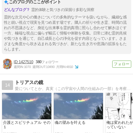
このブログのここがポイント
霊的体験と気づきの深掘り多彩な洞察
霊的な次元や心の働きについての多角的なテーマを扱いながら、繊細な感
性と鋭い視点で現実を見つめ直す場です。隣人の祈りや生き霊、時間の流
れの不思議さなど、身近な出来事を霊的真理に照らし合わせて解きほぐす
一方、極端な視点に偏らず幅広く情報や体験を収集。日常に潜む霊的兆候
や気づきを通じて、自己成長と心の浄化を促す内容となっています。さま
ざまな角度から吹き込まれる気づきが、新たな生き方や意識の拡張をもた
らします。
1427510
380
週間IN:
1070
週間OUT:
10490
月間IN:
4810
トリアスの鏡
14
愛についてとか、真実（この宇宙や人間の仕組みの一部）を考察していきます
介護とスピリチュアル その
魂の望みを叶える
俺は変われた
１
っていない