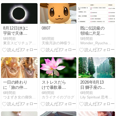
日！！！！！！！！
8月12日(水)に
0807
既に伝説級の
宇宙で天体シ
領域に片足突
ョーが3つ重
っ込んでいる
5時間前
5時間前
5時間前
天狼月詠の神様ライフ
東京スピリチュアルサロンSenju-千手-河合洸司公式ブログ
Wonder_Ryuchanの大人の日記
なって起こ
人！
る。神は世界
核戦争の警告
をする。
一日の終わり
ストレスだら
2026年8月13
に「旅の仲間
けで暴飲暴
日 獅子座の新
への手紙」
食、食べてい
月
6時間前
6時間前
6時間前
つまずき女の痛快！逆転ホームラン劇！宇咲愛アシュタール
カライナイのブログ
Lily Spiritual 思考の限界を超えて
るときが幸せ