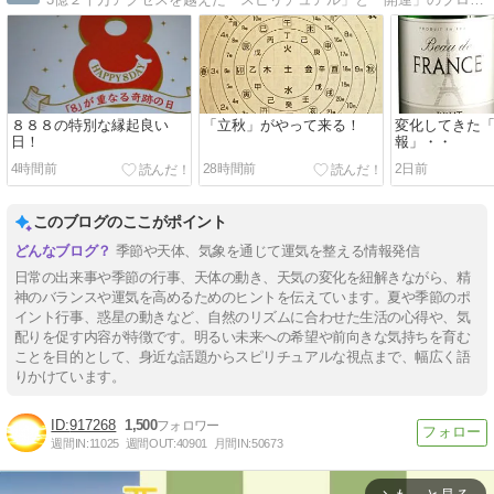
８８８の特別な縁起良い
「立秋」がやって来る！
変化してきた
日！
報」・・
4時間前
28時間前
2日前
このブログのここがポイント
季節や天体、気象を通じて運気を整える情報発信
日常の出来事や季節の行事、天体の動き、天気の変化を紐解きながら、精
神のバランスや運気を高めるためのヒントを伝えています。夏や季節のポ
イント行事、惑星の動きなど、自然のリズムに合わせた生活の心得や、気
配りを促す内容が特徴です。明るい未来への希望や前向きな気持ちを育む
ことを目的として、身近な話題からスピリチュアルな視点まで、幅広く語
りかけています。
917268
1,500
週間IN:
11025
週間OUT:
40901
月間IN:
50673