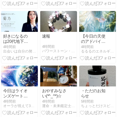
好きになるの
速報
【今日の天使
は20代地下ア
のアドバイ
イドル（44歳
ス】2026年8
4時間前
4時間前
4時間前
パワーストーン・ワークス
出会いは自分の努力でつくれるもの・90日で理想のパートナー…
るるるのエネルギーワークについて。大天使ミカエルが大好きです
男性芸人の婚
月8日（土）
活）
今日はライオ
おやすみなさ
・ただのお知
ンズゲートが
い(*^_^*)☆
らせ
全開の末広が
4時間前
4時間前
5時間前
オーラが視えて30年！開運☆オーラリーディング
運命・未来鑑定士 江ノ海 湘龍のブログ
ちょっとだけスピリチュアルきどり
りの日！過ご
し方は！さら
に今日は開運