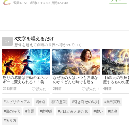
週間IN:
770
週間OUT:
3060
月間IN:
3540
8文字を唱えるだけ
17
想像を超えて創造の世界へ導かれていく
怒りの感情は行動のエネル
なぜあの人はいつも強運な
【5次元の視座
ギーに変えられる！「義
のか？どんな時でも運を味
魔するものの
憤」と「公（おおやけ）の
方につけている人の「3つ
日々付着する
22時間前
2日前
4日前
視座」で人生を動かす方法
の特徴」とゼロリセット術
ルギー・邪気
ム
#スピリチュアル
#神道
#潜在意識
#引き寄せの法則
#自己実現
#風の時代
#言霊
#古神道
#とほかみえみため
#祓い
#鎮魂
#あり方