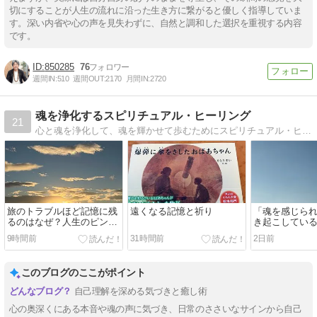
切にすることが人生の流れに沿った生き方に繋がると優しく指導していま
す。深い内省や心の声を見失わずに、自然と調和した選択を重視する内容
です。
850285
76
週間IN:
510
週間OUT:
2170
月間IN:
2720
魂を浄化するスピリチュアル・ヒーリング
21
心と魂を浄化して、魂を輝かせて歩むためにスピリチュアル・ヒーラーが不安も悩みもない人生のコツをあなたにお届けします
旅のトラブルほど記憶に残
遠くなる記憶と祈り
「魂を感じら
るのはなぜ？人生のピンチ
き起こしてい
を乗り越えるヒント
9時間前
31時間前
2日前
このブログのここがポイント
自己理解を深める気づきと癒し術
心の奥深くにある本音や魂の声に気づき、日常のささいなサインから自己