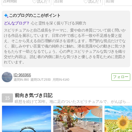
21時間前
2日前
3日前
このブログのここがポイント
心と霊性を深く掘り下げる洞察力
スピリチュアルと自己成長をテーマに、愛や命の本質について鋭く問いか
ける作品を展示しています。日常の中で感じる不一致や不足感を愛と捉
え、そこから見える自己理解の深さを追求します。専門的な視点だけでな
く、親しみやすい言葉で魂の純粋さに触れ、潜在意識や心の動きに気づき
をもたらす一助となるでしょう。心の声とスピリチュアルな気づきを織り
交ぜた内容は、読む者の内側に新たな気づきと優しさを育むために意図さ
れています。
966966
週間IN:
890
週間OUT:
2930
月間IN:
4140
前向き気づき日記
15
瞑想を続けて30年。地に足のついたスピリチュアルで、がんばらず前向きに自分が生きたい人生を。本気で人生を変えたい方、本当の自分を生きたい方へ。毎日更新中。