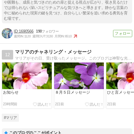
や困難も、成長と気づきのための扉と捉える視点が広がり、覗き見るだけ
では得られない深いスピリチュアルな気づきへと導きます。静かな言葉の
中に秘められた現実の鍵を見つけ、自分らしい繁栄を追い求める勇気を育
む場です。
1690566
190
週間IN:
1120
週間OUT:
3130
月間IN:
6510
マリアのチャネリング・メッセージ
12
マリアがその日、受け取ったメッセージ。このブログは神聖な光のエネルギーとリンクしています。ぜひ受け取ってみてください。
お知らせ
８月５日メッセージ
ひと言メッセージ
23時間前
2日前
2日前
#マリア
このブログのここがポイント