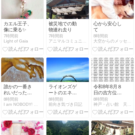
カエル王子、
被災地での動
心から安心し
像に乗る✨
物連れ去り
て
7時間前
7時間前
8時間前
Light of Gaia
アニマルコミュニケーション 動物さんと話します♪
大空からのメッセージ ∞ ハートがすべて
誰かの一番き
ライオンズゲ
令和8年8月８
れいだったと
ートのエネル
日の吉方位
き
ギーを活かす
（開運につな
8時間前
8時間前
8時間前
I am NOBODY! Who are YOU…
前向き気づき日記
神戸・占い館 天使のうさぎ 万野愛果
ヒント｜停滞
がる吉方位）
した人生のブ
レーキを外す