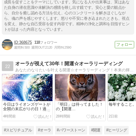
成長を促すことをテーマにしています。気になる人や出来事は、実はあな
た自身の潜在意識や未解決の感情を映し出す鏡です。安心と愛の観点か
ら、自分を癒し認める方法を伝え、心のコンクリートを解きほぐしなが
ら、魂の声を感じやすくします。怒りや不安に巻き込まれたときも、視点
を変え、静かな自己受容を促す内容です。精神の浄化と調和を目指すヒン
トが詰まった内容となっています。
368675
118
週間IN:
500
週間OUT:
2120
月間IN:
2590
オーラが視えて30年！開運☆オーラリーディング
22
あなたのなりたいを叶える開運☆オーラリーディング！本来の輝きを戻す方法、濁らせているものを除去！ワクワク楽しい人生を歩みたい皆さまにお力添えが出来るよう毎日お役立ち情報が満載ですよー！！
今日はライオンズゲートが
「明日」は待ってました！
毎年すること
全開の末広がりの日！過ご
の【開運
し方は！さらに今日は開運
日】！！！！！！！！
4時間前
28時間前
2日前
日！！！！！！！！
#スピリチュアル
#オーラ
#パワーストーン
#開運
#ヒーリング