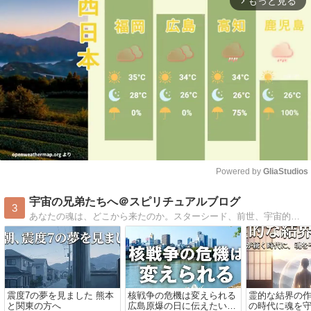
もっと見る
arrow_forward_ios
Powered by 
GliaStudios
Mute
宇宙の兄弟たちへ＠スピリチュアルブログ
3
あなたの魂は、どこから来たのか。スターシード、前世、宇宙的な記憶。スピリチュアル作家が書き続けてきた、本当の自分に還るための言葉。明日の見え方が少し変わる、そんなブログ。
震度7の夢を見ました 熊本
核戦争の危機は変えられる
霊的な結界の
と関東の方へ
広島原爆の日に伝えたいこ
の時代に魂を