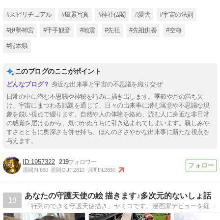
#スピリチュアル
#風景写真
#神社仏閣
#愛犬
#宇宙の法則
#伊勢神宮
#千手観音
#地震
#先祖
#先祖供養
#空海
#熊本県
このブログのここがポイント
身近な出来事と宇宙の不思議を織り交ぜ
日常の中に潜む不思議や神秘を巧みに描き出します。季節や月の満ち欠
け、宇宙にまつわる話題を通じて、日々の出来事に潜む寓意や不思議な現
象を鋭い視点で綴ります。自然や人の体験を絡め、読む人に身近な非日常
の感覚を届けるから、気づかぬうちに引き込まれてしまいます。親しみや
すさとともに奥深さも併せ持ち、ほんのささやかな出来事に新たな視点を
与えます。
1957322
219
週間IN:
660
週間OUT:
2810
月間IN:
2830
あなたの守護天使の絵 描きます♪多次元的ないしょ話
19
「行列のできる守護天使描き」ヤミコです。漫画家デビューを経て、ヒーラー・カウンセラーになり、宇宙意識を学ぶメタスピ講座もやっている国際資格を持つ催眠療法士のブログ。