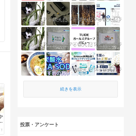
、
続きを表示
か
品
投票・アンケート