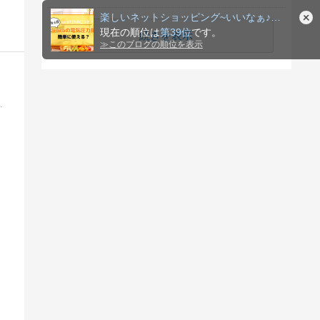
楽しいネットショッピング~いいなぁ♪と思ったものをご紹介~
現在の順位は
第39位
です。
続きを表示
≫
このブログの順位を表示
。 九州のご当地ギフト選びの参考になさって下さい。