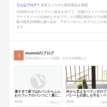
多彩なコラボと限定商品を展開
2026年のホワイトデーに焦点を当てて、話題のスイーツ
ヴァイタメールを始めとするブランドの限定商品やコラボ商
販や販売店情報も盛り込み、デザインやコンセプトにこだわ
ます。
momotiのブログ
3
日常の話やニュース話題、おすすめ情報など
暑すぎて家ではGパンからふん
外から見えるベランダのプ
わりフレアのパンツに！夏にお
バシーも日差しも守る！ベ
薦め
ダの目隠しご紹介
4年前
4年前