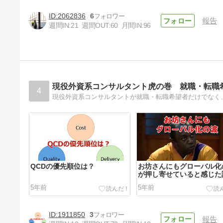
2062836
6
報告
週間IN:
21
週間OUT:
60
月間IN:
96
寒い季節の防寒は頭から暖か
く！つば付きニット帽のおすす
め
5年前
現役外資系コンサルタント虎の巻 就職・転職
4
現役外資系コンサルタントが就職・転職希望者だけでなく
QCDの優先順位は？
お坊さんにもグローバル化
が押し寄せていると感じた
5年前
5年前
1911850
3
報告