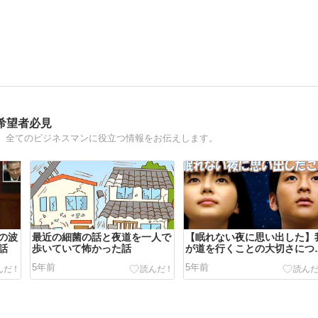
希望者必見
、全てのビジネスマンに役立つ情報をお伝えします。
の波
最近の細菌の話と夜道を一人で
【眠れない夜に思い出した】
話
歩いていて怖かった話
が道を行くことの大切さにつ
て
5年前
5年前