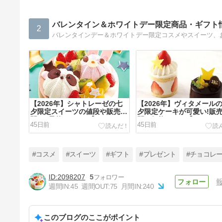
バレンタイン＆ホワイトデー限定商品・ギフト
2
【2026年】シャトレーゼの七
【2026年】ヴィタメール
夕限定スイーツの値段や販売期
夕限定ケーキが可愛い!販
間は?予約できる?【サマーバ
間や価格まとめ【サマーバ
45日前
45日前
レンタイン】
タイン】
#コスメ
#スイーツ
#ギフト
#プレゼント
#チョコレ
2098207
5
週間IN:
45
週間OUT:
75
月間IN:
240
セブンイレブン限定!有名ブラ
ンド2026年ホワイトデーお菓
子の種類や値段まとめ!
このブログのここがポイント
5ヶ月前