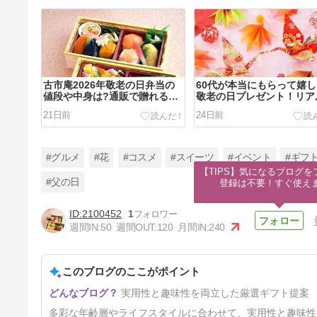
古市庵2026年敬老の日弁当の
60代が本当にもらって嬉
値段や中身は?通販で贈れる寿
敬老の日プレゼント！リア
司や惣菜もおすすめ!
喜ばれる人気ギフト10選
21日前
24日前
#グルメ
#花
#コスメ
#スイーツ
#イベント
#ギフ
【TIPS】気になるブログを
#父の日
登録は不要！すぐ使え
2100452
1
【60歳の還暦祝い】敬老の日
週間IN:
50
週間OUT:
120
月間IN:
240
のタイミングで贈る！本当に喜
ばれる実用的プレゼント10選
25日前
このブログのここがポイント
実用性と趣味性を両立した厳選ギフト提案
多彩な年齢層やライフスタイルに合わせて、実用性と趣味性