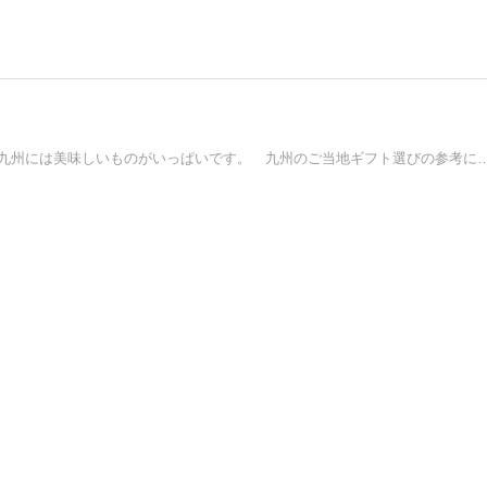
2015年のお中元は九州のご当地ギフトを贈りませんか？ 九州には美味しいものがいっぱいです