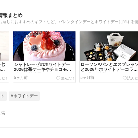
情報まとめ
の七
シャトレーゼのホワイトデー
ローソン×パンとエスプレッ
売期
2026は苺ケーキやチョコモン
と2026年ホワイトデーコラボ
レン
ブラン!焼菓子やマカロンのギ
の種類や値段は?モロゾフや
5ヶ月前
5ヶ月前
フトも!
ロワイヨも!
ート
#ホワイトデー
報告