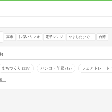
検索
高市
快傑ハリマオ
電子レンジ
やましたひでこ
台湾
件)
まちづくり
ハンコ・印鑑
フェアトレード
115
12
示…