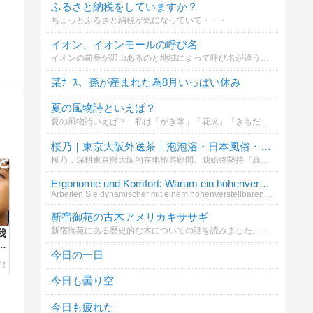
ふるさと納税をしていますか？
ちょっとふるさと納税が気になっていて・・・
イオン、イオンモールの呼び名
イオンの前身が沢山あるのと地域によって呼び名が違うことを知ったのでお聞きしたいです。記入漏れがあったらすみません(*_ _)՞՞この中にない場合はその他へお願い致します
某ﾅｰｽ、孫が産まれた為8月いっぱい休み
夏の風物詩といえば？
夏の風物詩いえば？ 私は「かき氷」「花火」「きもだめし」といったところです (^_^)v
桜乃｜東京大阪外送茶｜泡泡浴・日本風俗・上門服務LINE ID：3sk6 Tg： @Saku62 G
桜乃，深耕東京與大阪的在地旅遊顧問。我始終堅持『真實、透明、安全』的諮詢原則，致力於為每一位貴賓打造最純粹、高品質的深度日本在地體驗。不僅是資源的對接者，更是您旅途中的專業嚮導，讓每一刻都尊榮非凡。諮詢與合作請至：https://gleez
Ergonomie und Komfort: Warum ein höhenverstellbare
Arbeiten Sie dynamischer mit einem höhenverstellbaren Schreibtisch. Bewegung im Alltag wird unterstützt und Sicherheit g
新宿御苑の古木アメリカキササギ
新宿御苑にある歴史的な木についての話を読みました。あなたはこの木の魅力をどう感じますか？
我
い
今日の一日
今日も曇り空
今日も疲れた