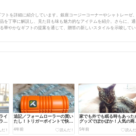
やギフトを詳細に紹介しています。銀座コージーコーナーやシャトレーゼ
品を丁寧に解説し、見た目も味も魅力的なアイテムを紹介。さらに、通
る華やかなギフトの提案を通じて、贈答の新しいスタイルを示唆してい
ライ
追記／フォームローラーの買い
家でも外でも眠る時もあった
ラン
たし！トリガーポイントで快適
グッズでぽかぽか！人気の商
に
紹介
4年前
5年前