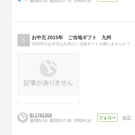
週間IN:
10
週間OUT:
70
月間IN:
10
オリンピックを見て、実は誰も
が国の代表だと考えた
5年前
お中元 2015年 ご当地ギフト 九州
5
1761359
報告
週間IN:
10
週間OUT:
30
月間IN:
10