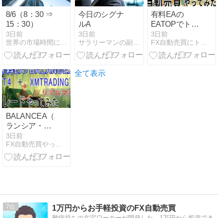
8/6（8：30 ⇒
今日のシグナ
有料EAの
15：30）
ルA
EATOPでトレ
ードやってみ
3日前
3日前
3日前
世界の市場時間にあわせたFX投資術
サラリーマンの副業に最適なＦＸ投資
FX自動売買にトライ | 自動売買EAを使って資産構築
た：第281日
全て表示
BALANCEA（バ
ランシア・リ
アルマネー）
3日前
FX自動売買やってみた | FX自動売買にトライしています
投資：56日目
7
1万円からお手軽投資のFX自動売買
難病持ちの在宅ワーカーが開発した、1万円から投資でき