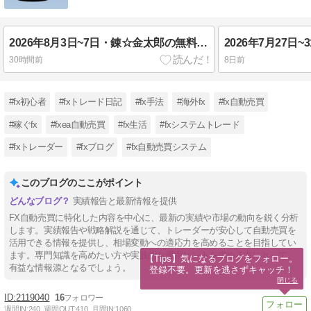
2026年8月3日~7日・錬☆金太郎の無料配布EA実績報告・FX自動売買
30時間前
8日前
#fx初心者
#fxトレード日記
#fx手法
#海外fx
#fx自動売買
#稼ぐfx
#fxea自動売買
#fx生活
#fxシステムトレード
#fxトレーダー
#fxブログ
#fx自動売買システム
このブログのここがポイント
実績報告と最新情報を提供
FX自動売買に特化した内容を中心に、最新の実績や市場の動向を鋭く分析
します。実績報告や戦略解説を通じて、トレーダーが安心して自動売買を
活用できる情報を提供し、相場変動への適応力を高めることを目指してい
ます。専門知識を高めたい方や実践的な運用ヒントを求める方にとって、
【Tips】気になるブログをフォロー。

有益な情報源となるでしょう。
登録不要。更新を逃さずキャッチ！
閉じる
2119040
16
週間IN:
240
週間OUT:
410
月間IN:
1060