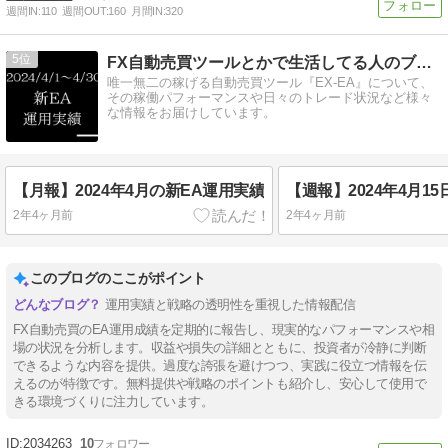
週間IN:
110
週間OUT:
160
月間IN:
320
5
FX自動売買ツールとかで生活してる人のブログ
唯一無二の稼げる自動売買ツール『EX-EA』について、
その稼働パフォーマンスや日々のトレード状況など様々
な情報をお届けしています。
【月報】2024年4月の新EA運用実績
2年4ヶ月前
2年4ヶ月前
このブログのここがポイント
運用実績と戦略の透明性を重視した情報配信
FX自動売買のEA運用成績を定期的に報告し、現実的なパフォーマンスや相
場の状況を分析します。収益や損失の詳細とともに、投資者が冷静に判断
できるような内容を提供。過度な誇張を避けつつ、実践に役立つ情報を伝
えるのが特徴です。無料提供や戦略のポイントも紹介し、安心して使用で
きる環境づくりに注力しています。
2034263
10