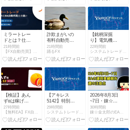
ブレイクEAを
おいらの気持
検証
ちがひっくり
返ったんじゃ
｜クソザコFX
ミラートレー
詐欺まがいの
【銘柄深掘
ドとは？仕組
有料自動売買
り】電気機器
みとEA(自動
ツールに興味
の潮流に乗る
21時間前
21時間前
22時間前
【FX自動売買】総合ポータル｜Forex Guide
踊るFX
システムトレードとAI副業の記録
売買)との違
があるんじゃ
か？PHCホー
い・リスクを
ー｜クソザコ
ルディングス
解説
FX
（6523）が取
り込むべき成
長エンジン
【検証】あん
【アキレス
2026年8月3日
ずαは稼げ
5142】特別利
~7日・錬☆金
る？勝率98%
益による急騰
太郎の無料配
27時間前
29時間前
30時間前
【無料EA】FX自動売買マガジン
システムトレードとAI副業の記録
錬☆金太郎のEA検証ブログ
でもPF1.12の
の構造分析！
布EA実績報
落とし穴を実
短期投資家が
告・FX自動売
数値で評価
押さえるべき
買
３つの視点