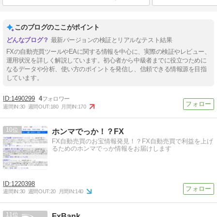
このブログのここがポイント
最新バージョンの検証とリアルなテスト結果
FXの自動売買ツールやEAに関する情報を中心に、実際の検証やレビュー、
運用状況を詳しく解説しています。初心者から中級者までに役立つために
なるデータや分析、使い方のポイントを発信し、信頼できる情報源を目指
しています。
1490299
4
週間IN:
30
週間OUT:
180
月間IN:
170
10
ホンマでっか！？FX
FX自動売買のお宝情報発見！？FX自動売買で利益を上げ
るためのホンマでっか情報をお届けします
1220398
週間IN:
30
週間OUT:
20
月間IN:
140
11
FxBank