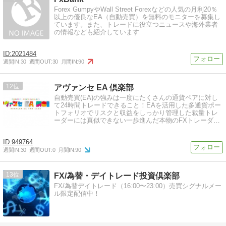
Forex GumpyやWall Street Forexなどの人気の月利20％
以上の優良なEA（自動売買）を無料のモニターを募集し
ています。また、トレードに役立つニュースや海外業者
の情報なども紹介しています
2021484
週間IN:
30
週間OUT:
30
月間IN:
90
12
アヴァンセ EA 倶楽部
自動売買(EA)の強みは一度にたくさんの通貨ペアに対し
て24時間トレードできること！EAを活用した多通貨ポー
トフォリオでリスクと収益をしっかり管理した裁量トレ
ーダーには真似できない一歩進んだ本物のFXトレーダー
を目指しましょう♪
949764
週間IN:
30
週間OUT:
0
月間IN:
90
13
FX/為替・デイトレード投資倶楽部
FX/為替デイトレード（16:00〜23:00）売買シグナルメー
ル限定配信中！