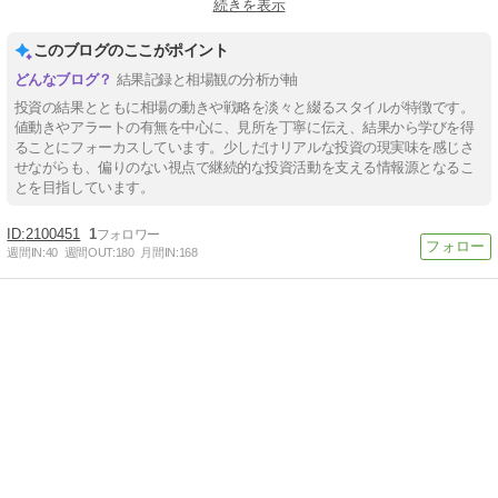
続きを表示
#バイナリーオプションブログ
#バイナリーオプション初心者
このブログのここがポイント
結果記録と相場観の分析が軸
投資の結果とともに相場の動きや戦略を淡々と綴るスタイルが特徴です。
値動きやアラートの有無を中心に、見所を丁寧に伝え、結果から学びを得
ることにフォーカスしています。少しだけリアルな投資の現実味を感じさ
せながらも、偏りのない視点で継続的な投資活動を支える情報源となるこ
とを目指しています。
2100451
1
週間IN:
40
週間OUT:
180
月間IN:
168