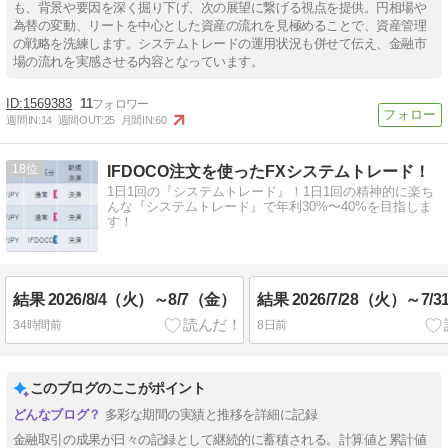
も、背景や要因を深く掘り下げ、次の展望に繋げる視点を提供。円相場や
為替の変動、リートを中心とした資産の流れを見極めることで、資産管理
の戦略を洗練します。システムトレードの運用状況も併せて伝え、金融市
場の流れを実感させる内容となっています。
1569383
11
週間IN:
14
週間OUT:
25
月間IN:
60
18
IFDOCO注文を使ったFXシステムトレード！
1日1回の『システムトレード』！1日1回の精神的に楽ち
んな『システムトレード』で年利30%〜40%を目指しま
す！
結果 2026/8/4（火）～8/7（金）
結果 2026/7/28（火）～7/
34時間前
8日前
このブログのここがポイント
多彩な期間の実績と推移を詳細に記録
金融取引の成果が日々の記録として継続的に蓄積される。計算値と累計値