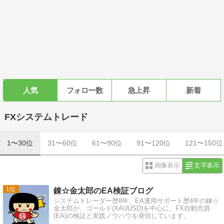
人気
フォロー数
急上昇
新着
FXシステムトレード
1〜30位
31〜60位
61〜90位
91〜120位
121〜150位
画像表示
文字表示
1
錬☆金太郎のEA検証ブログ
システムトレーダー歴8年、EA運用サポート歴4年の錬☆
金太郎が、ゴールド(XAUUSD)を中心に、FX自動売買
(EA)の検証と実践ノウハウを発信しています。