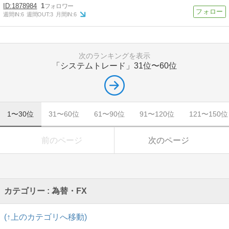
1878984
1
週間IN:
6
週間OUT:
3
月間IN:
6
次のランキングを表示
「システムトレード」
31位〜60位
1〜30位
31〜60位
61〜90位
91〜120位
121〜150位
前のページ
次のページ
カテゴリー : 為替・FX
(↑上のカテゴリへ移動)