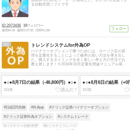
る自動売買ソフトです
2073436
10
週間IN:
50
週間OUT:
50
月間IN:
180
8
トレンドシステムfor外為OP
バイナリーオプションで勝つためには、ローソク足の原
理を定量化することによって確率の高い方法を導き出し
た。購入するタイミングを全く新しい考え方の手法でお
教え致します！※2016年10月定量化理論マニュアル発売
決定！
●○●8月7日の結果（-46,800円）●○●
●○●8月6日の結果（+0
2日前
3日前
#日経225先物
#外為op
#クリック証券バイナリーオプション
#クリック証券外為オプション
#システムトレード
#バイナリー自動売買
#fxシステムトレード