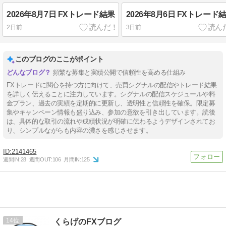
2026年8月7日 FXトレード結果
2026年8月6日 FXトレード
2日前
3日前
このブログのここがポイント
頻繁な募集と実績公開で信頼性を高める仕組み
FXトレードに関心を持つ方に向けて、売買シグナルの配信やトレード結果
を詳しく伝えることに注力しています。シグナルの配信スケジュールや料
金プラン、過去の実績を定期的に更新し、透明性と信頼性を確保。限定募
集やキャンペーン情報も盛り込み、参加の意欲を引き出しています。読後
は、具体的な取引の流れや成績状況が明確に伝わるようデザインされてお
り、シンプルながらも内容の濃さを感じさせます。
2141465
週間IN:
28
週間OUT:
106
月間IN:
125
14
くらげのFXブログ