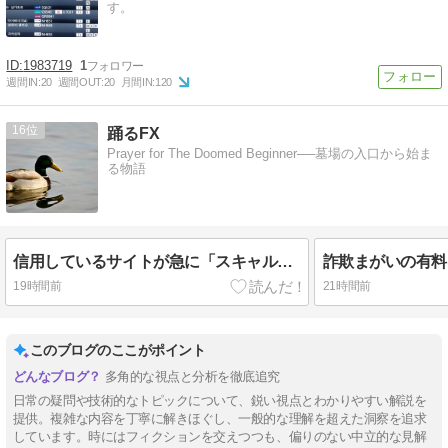
す。
1983719
1
週間IN:
20
週間OUT:
20
月間IN:
120
16
踊るFX
Prayer for The Doomed Beginner──墓場の入口から始ま
る物語
信用しているサイトが急に「スキャルがおすすめ」と言い出して、おいらの気持ちがひっくり返ったんじゃ｜クソザコFX
19時間前
21時間前
このブログのここがポイント
多角的な視点と分析を徹底追究
日常の疑問や技術的なトピックについて、鋭い視点とわかりやすい解説を
提供。複雑な内容を丁寧に解きほぐし、一般的な理解を超えた洞察を追求
しています。時にはフィクションを交えつつも、偏りのない中立的な見解