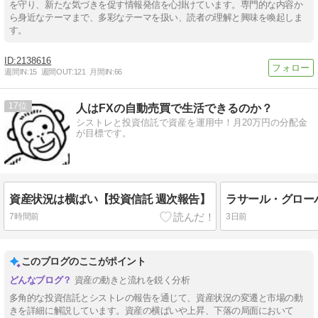
を守り、新たな気づきを促す情報発信を心掛けています。専門的な内容か
ら身近なテーマまで、多彩なテーマを扱い、読者の理解と興味を喚起しま
す。
2138616
週間IN:
15
週間OUT:
121
月間IN:
66
17
人はFXの自動売買で生活できるのか？
シストレと投資信託で資産を運用中！月20万円の分配金
が目標です。
資産状況は横ばい【投資信託 週次報告】
7時間前
3日前
このブログのここがポイント
資産の動きと流れを鋭く分析
多角的な投資信託とシストレの報告を通じて、資産状況の変遷と市場の動
きを詳細に解説しています。資産の横ばいや上昇、下落の局面において