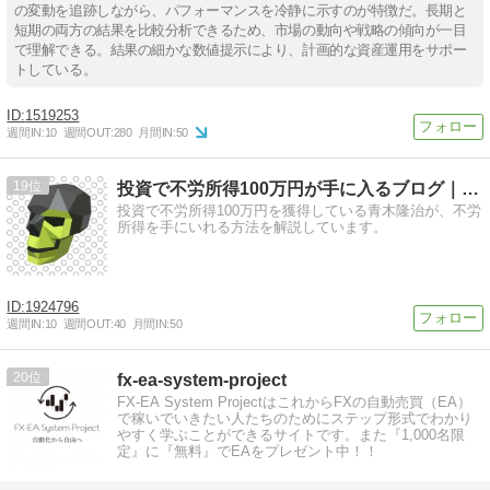
の変動を追跡しながら、パフォーマンスを冷静に示すのが特徴だ。長期と
短期の両方の結果を比較分析できるため、市場の動向や戦略の傾向が一目
で理解できる。結果の細かな数値提示により、計画的な資産運用をサポー
トしている。
1519253
週間IN:
10
週間OUT:
280
月間IN:
50
19
投資で不労所得100万円が手に入るブログ｜IBカレッジ
投資で不労所得100万円を獲得している青木隆治が、不労
所得を手にいれる方法を解説しています。
1924796
週間IN:
10
週間OUT:
40
月間IN:
50
20
fx-ea-system-project
FX-EA System ProjectはこれからFXの自動売買（EA）
で稼いでいきたい人たちのためにステップ形式でわかり
やすく学ぶことができるサイトです。また『1,000名限
定』に『無料』でEAをプレゼント中！！