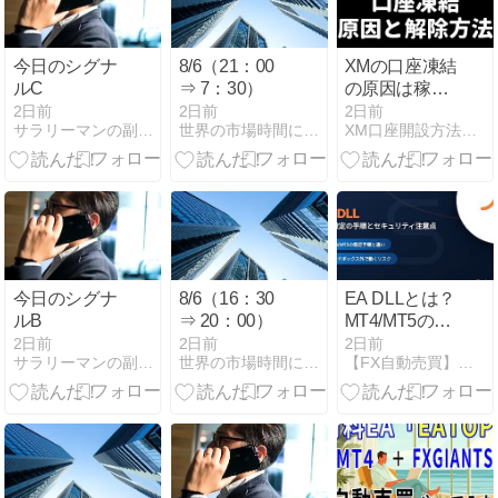
今日のシグナ
8/6（21：00
XMの口座凍結
ルC
⇒ 7：30）
の原因は稼ぎ
すぎ？休眠と
2日前
2日前
2日前
サラリーマンの副業に最適なＦＸ投資
世界の市場時間にあわせたFX投資術
XM口座開設方法・キャッシュバック・ボーナスキャンペーン
の違い・維持
手数料・解除
方法を完全ガ
イド【2026年
最新】
今日のシグナ
8/6（16：30
EA DLLとは？
ルB
⇒ 20：00）
MT4/MT5の許
可設定手順と
2日前
2日前
2日前
サラリーマンの副業に最適なＦＸ投資
世界の市場時間にあわせたFX投資術
【FX自動売買】総合ポータル｜Forex Guide
セキュリティ
注意点を解説