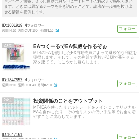
ャンペーン情報、さらに自動売買やコピートレードの解説まで幅広く扱い
ます。ときには異なるテーマを突き詰めることで、読者が一歩先を抜け出
せる情報を提供します。
1831919
4
週間IN:
10
週間OUT:
160
月間IN:
10
23
EAつくーるでEA御殿を作るぞぉ
MT4のEAを使用したFX自動売買によって継続的な利益を
獲得します。そして、その利益で家族が笑顔で暮らせる
家を建てて、にこやかに暮らします。
1847557
4
週間IN:
10
週間OUT:
40
月間IN:
10
24
投資関係のことをアウトプット
MT4EAを使ったリアルトレードをメインに，オリジナル
EAを自作したり，その他リスクの低い手法等でお金を増
やすことに腐心しています．
1647161