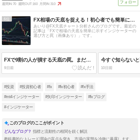
週間IN:
70
週間OUT:
160
月間IN:
310
6
FX相場の天底を捉える！初心者でも簡単に利益を狙える
あいり@FX天底チャート分析さんのブログです。最近の
記事は「FXで相場の天底を簡単に示すインジケーターの
選び方と罠（画像あり）」です。
FXで9割の人が損する天底の罠。まだそのインジケーターを信じますか？
9日前
10日前
#投資
#投資初心者
#fx
#fx初心者
#fx手法
#mt4インジケーター
#矢印インジケーター
#fxブログ
#インジケーター
このブログのここがポイント
指標と流動性の相関を鋭く解説
教科書的なトレード理論の盲点を突き、市場の実態を冷徹に暴露します。