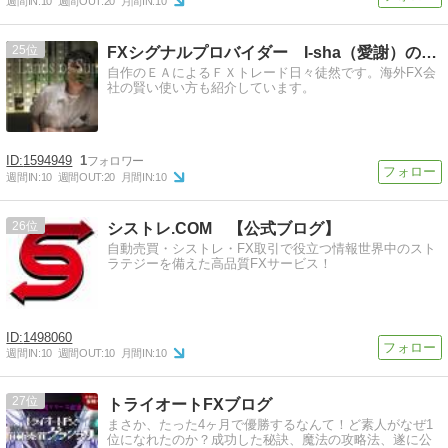
週間IN:
10
週間OUT:
20
月間IN:
10
25
FXシグナルプロバイダー I-sha（愛謝）のブログ
自作のＥＡによるＦＸトレード日々徒然です。海外FX会
社の賢い使い方も紹介しています。
1594949
1
週間IN:
10
週間OUT:
20
月間IN:
10
26
シストレ.COM 【公式ブログ】
自動売買・シストレ・FX取引で役立つ情報世界中のスト
ラテジーを備えた高品質FXサービス！
1498060
週間IN:
10
週間OUT:
10
月間IN:
10
27
トライオートFXブログ
まさか、たった4ヶ月で優勝するなんて！ど素人がなぜ1
位になれたのか？成功した秘訣、魔法の攻略法、遂に公