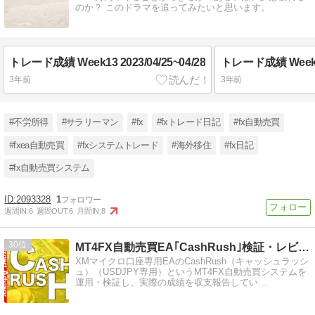
のか？ このドラマを追ってみたいと思います。
トレード成績 Week13 2023/04/25~04/28
トレード成績 Week12 
3年前
3年前
#不労所得
#サラリーマン
#fx
#fxトレード日記
#fx自動売買
#fxea自動売買
#fxシステムトレード
#海外移住
#fx日記
#fx自動売買システム
2093328
1
週間IN:
6
週間OUT:
6
月間IN:
8
30
MT4FX自動売買EA｢CashRush｣検証・レビュー・…
XMマイクロ口座専用EAのCashRush（キャッシュラッシ
ュ）（USDJPY専用）というMT4FX自動売買システムを
運用・検証し、実際の成績を収支報告してい…