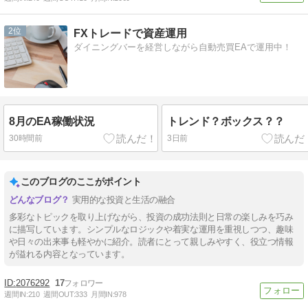
2
FXトレードで資産運用
ダイニングバーを経営しながら自動売買EAで運用中！
8月のEA稼働状況
トレンド？ボックス？？
30時間前
3日前
このブログのここがポイント
実用的な投資と生活の融合
多彩なトピックを取り上げながら、投資の成功法則と日常の楽しみを巧み
に描写しています。シンプルなロジックや着実な運用を重視しつつ、趣味
や日々の出来事も軽やかに紹介。読者にとって親しみやすく、役立つ情報
が溢れる内容となっています。
2076292
17
週間IN:
210
週間OUT:
333
月間IN:
978