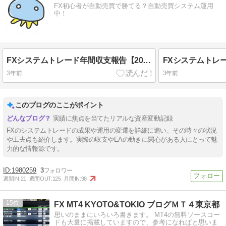
FX初心者が自動売買で勝てる？自動売買システム運用
中！
FXシステムトレード年間収支報告【2022年】
3年前
3年前
このブログのここがポイント
実績に焦点を当てたリアルな資産変動記録
FXのシステムトレードの成果や運用の変遷を詳細に追い、その時々の状況
や工夫点も紹介します。実際の収支やEAの動きに関心がある人にとって魅
力的な情報源です。
1980259
3
週間IN:
21
週間OUT:
125
月間IN:
98
15
FX MT4 KYOTO&TOKIO ブログＭＴ４東京都
思いのままにいろいろ書きます。 MT4の無料ソースコー
ドも大量に掲載していますので、参考になればと思いま