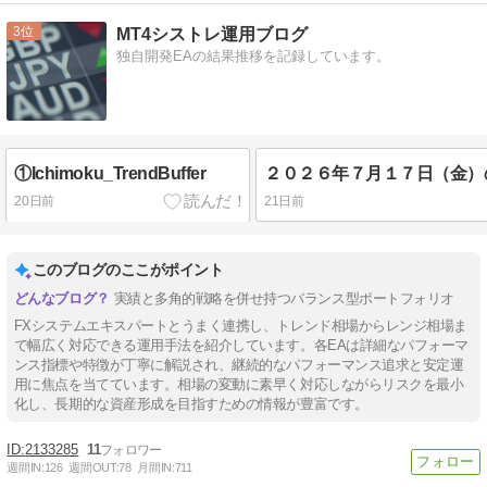
3
MT4シストレ運用ブログ
独自開発EAの結果推移を記録しています。
①Ichimoku_TrendBuffer
20日前
21日前
このブログのここがポイント
実績と多角的戦略を併せ持つバランス型ポートフォリオ
FXシステムエキスパートとうまく連携し、トレンド相場からレンジ相場ま
で幅広く対応できる運用手法を紹介しています。各EAは詳細なパフォーマ
ンス指標や特徴が丁寧に解説され、継続的なパフォーマンス追求と安定運
用に焦点を当てています。相場の変動に素早く対応しながらリスクを最小
化し、長期的な資産形成を目指すための情報が豊富です。
2133285
11
週間IN:
126
週間OUT:
78
月間IN:
711