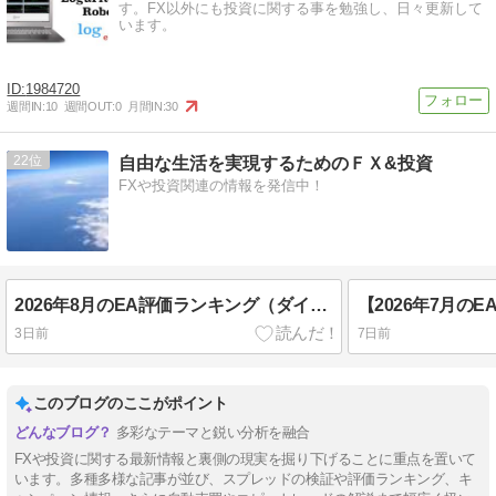
す。FX以外にも投資に関する事を勉強し、日々更新して
います。
1984720
週間IN:
10
週間OUT:
0
月間IN:
30
22
自由な生活を実現するためのＦＸ&投資
FXや投資関連の情報を発信中！
2026年8月のEA評価ランキング（ダイジェスト版）
3日前
7日前
このブログのここがポイント
多彩なテーマと鋭い分析を融合
FXや投資に関する最新情報と裏側の現実を掘り下げることに重点を置いて
います。多種多様な記事が並び、スプレッドの検証や評価ランキング、キ