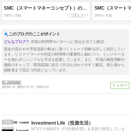
SMC（スマートマネーコンセプト）の鉄板トレード手法「Unicorn Model」について徹底解説してみた
2年5ヶ月前
2年6ヶ月前
このブログのここがポイント
市場の時間帯やパターンに焦点を当てた解説
資金の流れや大手投資家の動きに基づくトレード戦略を詳しく紹介してい
ます。リスクリワードや特定の時間帯の重要性に触れつつ、インジケータ
ーを使わずにシンプルな手法を提案しています。また、市場の構造理解や
価格のギャップ、環境認識に役立つ方法も分かりやすく解説。初心者から
経験者まで役立つ内容となっています。
2055892
週間IN:
10
週間OUT:
70
月間IN:
30
21
Investment Life（投資生活）
MT4での独自EA（FX自動売買）を実践で研究していま