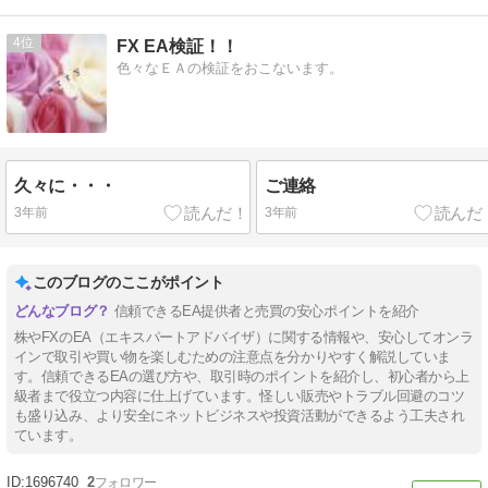
4
FX EA検証！！
色々なＥＡの検証をおこないます。
久々に・・・
ご連絡
3年前
3年前
このブログのここがポイント
信頼できるEA提供者と売買の安心ポイントを紹介
株やFXのEA（エキスパートアドバイザ）に関する情報や、安心してオンラ
インで取引や買い物を楽しむための注意点を分かりやすく解説していま
す。信頼できるEAの選び方や、取引時のポイントを紹介し、初心者から上
級者まで役立つ内容に仕上げています。怪しい販売やトラブル回避のコツ
も盛り込み、より安全にネットビジネスや投資活動ができるよう工夫され
ています。
1696740
2