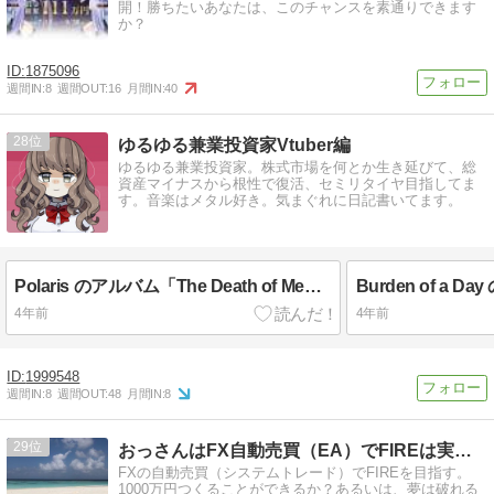
開！勝ちたいあなたは、このチャンスを素通りできます
か？
1875096
週間IN:
8
週間OUT:
16
月間IN:
40
28
ゆるゆる兼業投資家Vtuber編
ゆるゆる兼業投資家。株式市場を何とか生き延びて、総
資産マイナスから根性で復活、セミリタイヤ目指してま
す。音楽はメタル好き。気まぐれに日記書いてます。
Polaris のアルバム「The Death of Me」を最近よく聴いてます
4年前
4年前
1999548
週間IN:
8
週間OUT:
48
月間IN:
8
29
おっさんはFX自動売買（EA）でFIREは実現できるのか！
FXの自動売買（システムトレード）でFIREを目指す。
1000万円つくることができるか？あるいは、夢は破れる