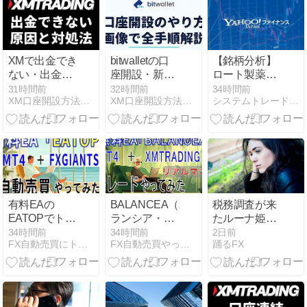
XMで出金でき
bitwalletの口
【銘柄分析】
ない・出金拒
座開設・新規
ロート製薬
否される原因
登録のやり方
（4527）：好
31時間前
32時間前
34時間前
XM口座開設方法・キャッシュバック・ボーナスキャンペーン
XM口座開設方法・キャッシュバック・ボーナスキャンペーン
システムトレードとAI副業の記録
と対処法
【2026年最
業績と円安恩
【2026年最
新】
恵が市場を動
新】反映され
かす構造【徹
ない時の確認
底解説】
手順
有料EAの
BALANCEA（バ
税務調査が来
EATOPでトレ
ランシア・リ
たルーナ姫の
ードやってみ
アルマネー）
話｜社会のし
34時間前
34時間前
2日前
FX自動売買にトライ | 自動売買EAを使って資産構築
FX自動売買やってみた | FX自動売買にトライしています
踊るFX
た：第282日
投資：57日目
くみ｜姫森ル
ーナ