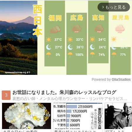
もっと見る
arrow_forward_ios
Powered by 
GliaStudios
Mute
お世話になりました。朱川森のレッスルなブログ
3
哀愁の占い師・メンタル心理カウンセラー・リンパケアセラピスト 広島県呉市音戸町在住 占術は氣学、タロットカード、手相等々。貴方を幸せにお導きいたします。宿命を背負い、天命を知り、運命を生きる。