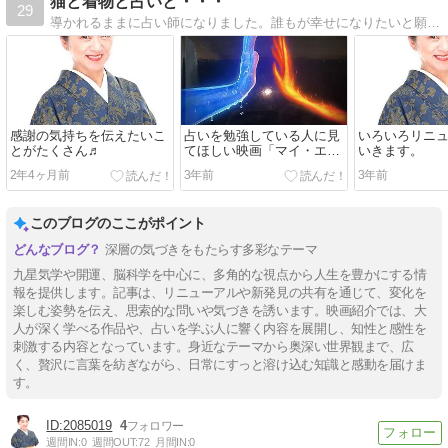
猫と着物と占いと・・・
29
導かれるままに占い師になりました。誰もが幸せになりたいと願うのは当たり前。そして誰もが幸せになって当たり前。幸せになるために生まれてきたのに悩むのはなぜ？占いというツールをもとにあなたの幸せを一緒に考えます。幸せになりましょう♪
感謝の気持ちを伝えたいこ
占いを勉強している人に見
いろいろリニ
とがたくさん♬
てほしい映画「マイ・エレ
いきます。
メント」
2年4ヶ月前
3年前
3年前
このブログのここがポイント
深層の気づきをもたらす多彩なテーマ
九星気学や開運、脳科学を中心に、多角的な視点から人生を豊かにする情
報を提供します。記事は、リニューアルや新発見の共有を通じて、変化を
楽しむ姿勢を伝え、思索的な問いや気づきを誘います。映画紹介では、大
人が深く学べる作品や、占いを学ぶ人に響く内容を展開し、知性と感性を
刺激する内容となっています。身近なテーマから奥深い世界観まで、広
く、贅沢に言葉を紡ぎながら、日常にすっと溶け込む知識と感動を届けま
す。
2085019
4
週間IN:
0
週間OUT:
72
月間IN:
0