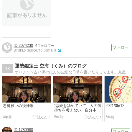
2074230
4
週間IN:
0
週間OUT:
0
月間IN:
9
運勢鑑定士 空海（くみ）のブログ
13
オバチャン占い師のほんの些細な日常を書いたりしてます。九星占いは朝日と富士山の写真ともに毎日更新しています！
悪魔祓いの後神歌
”恋愛を舐めていて、人の気
2021/05/12
持ちを考えない、自分本位
な人と恋愛したいと思う人
4年前
5年前
5年前
などいるのか？”
1789960