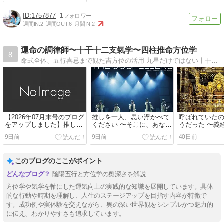
1757877
1
週間IN:
2
週間OUT:
6
月間IN:
2
運命の調律師〜十干十二支氣学〜四柱推命方位学
8
命式全体、五行喜忌まで観た吉方位の活用 九星だけではない十干十二支気学により、抜群に開運効果の高い『真の吉方位』をお伝えして参ります
【2026年07月末号のブログ
推しを一人、思い浮かべて
呼ばれていた
をアップしました】推しを
ください 〜そこに、あなた
うだった 〜義
一人、思い浮かべてくださ
の相性のかたちが映ってい
の先にあった
9日前
9日前
40日前
い 〜そこに、あなたの相性
ます〜
の金色堂〜
のかたちが映っています〜
このブログのここがポイント
陰陽五行と方位学の奥深さを解説
方位学や気学を軸にした運気向上の実践的な知識を展開しています。具体
的な行動や時期を理解し、人生のステージアップを目指す内容が特徴で
す。成功例や実体験を交えながら、奥の深い世界観をシンプルかつ魅力的
に伝え、わかりやすさも追求しています。