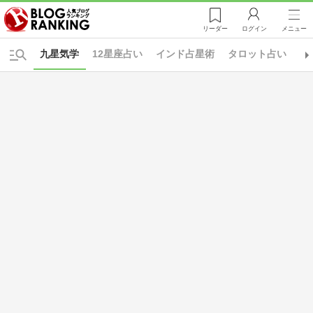
リーダー
ログイン
メニュー
九星気学
12星座占い
インド占星術
タロット占い
占