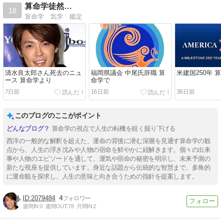
算命学徒然…
18
算命学 気学 鑑定
清水良太郎さん死去のニュ
福岡県議会 中尾氏辞職 算
米建国250年 
ース 算命学より
命学で
7日前
16日前
36日前
このブログのここがポイント
算命学の視点で人生の転機を鋭く掘り下げる
西洋の一般的な解釈を超えた、運命の背後に潜む深層を見通す算命学の観
点から、人生の浮き沈みや人物の宿命を鮮やかに紐解きます。個々の出来
事や人物のエピソードを通して、運気や宿命の秘密を明示し、未来予測の
新たな視座を提供しています。身近な話題から伝統的な智慧まで、多角的
に運命観を探求し、人生の意味と向き合うための指針を提案します。
2079484
4
週間IN:
0
週間OUT:
78
月間IN:
2