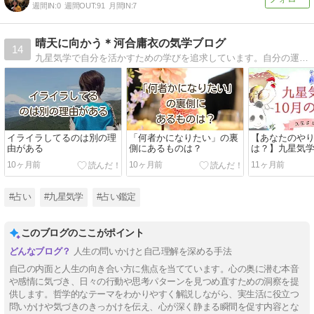
週間IN:
0
週間OUT:
91
月間IN:
7
晴天に向かう＊河合庸衣の気学ブログ
14
九星気学で自分を活かすための学びを追求しています。自分の運を強くしたい、仕事を成功させたい、お金を稼ぎたい、人間関係を改善したい、毎日を心地よく過ごしたい、自立したい…そんな時に上手く利用頂けたらと思います。
イライラしてるのは別の理
「何者かになりたい」の裏
【あなたのや
由がある
側にあるものは？
は？】九星気学
年10月の運勢
10ヶ月前
10ヶ月前
11ヶ月前
#占い
#九星気学
#占い鑑定
このブログのここがポイント
人生の問いかけと自己理解を深める手法
自己の内面と人生の向き合い方に焦点を当てています。心の奥に潜む本音
や感情に気づき、日々の行動や思考パターンを見つめ直すための洞察を提
供します。哲学的なテーマをわかりやすく解説しながら、実生活に役立つ
問いかけや気づきのきっかけを伝え、心が深く静まる瞬間を促す内容とな