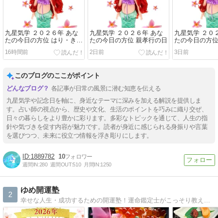
九星気学 ２０２６年 あな
九星気学 ２０２６年 あな
九星気学 ２０
たの今日の方位 はり・きゅ
たの今日の方位 親孝行の日
たの今日の方位
う・マッサージの日
16時間前
2日前
3日前
このブログのここがポイント
各記事が日常の風景に潜む知恵を伝える
九星気学や記念日を軸に、身近なテーマに深みを加える解説を提供しま
す。占い師の視点から、歴史や文化、生活のポイントを巧みに織り交ぜ、
日々の暮らしをより豊かに彩ります。多彩なトピックを通じて、人生の指
針や気づきを促す内容が魅力です。読者が身近に感じられる身振りや言葉
を選びつつ、未来に役立つ情報を浮き彫りにします。
1889782
10
週間IN:
280
週間OUT:
510
月間IN:
1250
ゆめ開運塾
2
幸せな人生・成功するための開運塾！運命鑑定士がこっそり教える幸せ人生計画や成功するための法則の秘訣を公開します！