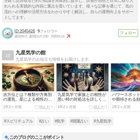
を鋭く読み取るための知識を具体的に提示し、読者が自然と日常に取り入
れられる実践的な内容に重点を置いています。様々な記事を通じて、気の
流れへの理解や活用方法をわかりやすく解説し、自らの運勢向上をサポー
トしてます。
2045426
9
週間IN:
0
週間OUT:
200
月間IN:
16
九星気学の館
10
九星気学のお役立ち情報をお届けします。
吉方位とは？種類や方角別
九星気学で家族との相性が
パワースポッ
の運気、星による相性の良
悪い時の対処法を詳しく解
や期待される
い場所など詳しく紹介
説
視点など紹介
1年2ヶ月前
1年2ヶ月前
1年2ヶ月前
#スピリチュアル
#占い
#気学
#開運占い
#九星気学
このブログのここがポイント