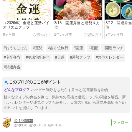
（2026年）金運と運勢バイ
3/13…開運弁当と運勢＆方
3/12…開運弁
オリズムグラフ
位
位
8ヶ月前
2年5ヶ月前
2年5ヶ月前
#おうちごはん
#運勢
#吉方位旅行
#開運
#宅配
#開運ランチ
#宅配弁当
#冷凍宅配弁当
#天道
#運勢グラフ
#方位カレンダー
#開運弁当
このブログのここがポイント
ハッピー気分をもたらす弁当と開運情報を融合
様々なタイプの弁当を例に、気持ちの高揚と運気アップの関連を解説。新
しいカレンダーや運気グラフも紹介し、日常の行動から運気を高めるため
のヒントを提供しています。
1486608
週間IN:
90
週間OUT:
50
月間IN:
365