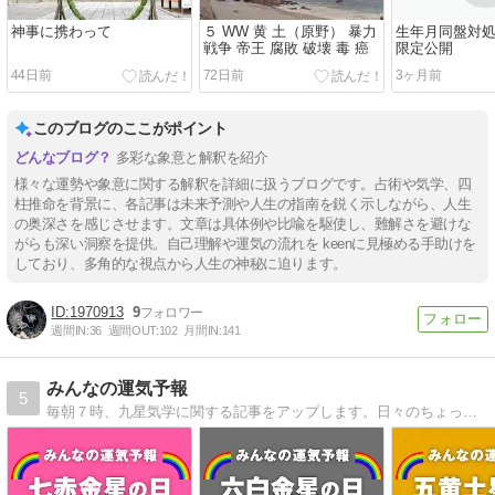
神事に携わって
５ WW 黄 土（原野） 暴力
生年月同盤対処
戦争 帝王 腐敗 破壊 毒 癌
限定公開
44日前
72日前
3ヶ月前
このブログのここがポイント
多彩な象意と解釈を紹介
様々な運勢や象意に関する解釈を詳細に扱うブログです。占術や気学、四
柱推命を背景に、各記事は未来予測や人生の指南を鋭く示しながら、人生
の奥深さを感じさせます。文章は具体例や比喩を駆使し、難解さを避けな
がらも深い洞察を提供。自己理解や運気の流れを keenに見極める手助けを
しており、多角的な視点から人生の神秘に迫ります。
1970913
9
週間IN:
36
週間OUT:
102
月間IN:
141
みんなの運気予報
5
毎朝７時、九星気学に関する記事をアップします。日々のちょっとした心がけを書いています。4月に100人の無料モニターを達成して、現在は有料化に向けて取り組み中です。