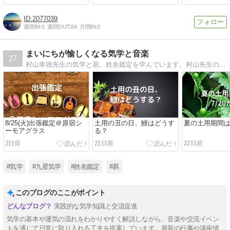
2077039
週間IN:
0
週間OUT:
84
月間IN:
0
まいにちが愉しくなる気学と音楽
27
村山幸徳先生の気学と易、姓名鑑定を学んでいます。村山先生の気学を少しでも広める事ができれば。それが誰かの「蜘蛛の糸」となれば… という想いで発信していきます。violinや音楽はライフワーク。ライブ活動や音楽の事も書いたりします。
8/25(火)出張鑑定＠原宿シ
土用の丑の日、鰻はどうす
夏の土用期間は7
ーモアグラス
る？
2日前
21日前
22日前
#気学
#九星気学
#姓名鑑定
#易
このブログのここがポイント
実践的な気学知識と交流促進
気学の基本や運気の流れをわかりやすく解説しながら、音楽や交流イベン
トを通じて日常に取り入れる工夫を提案しています。最新の行事や講座情