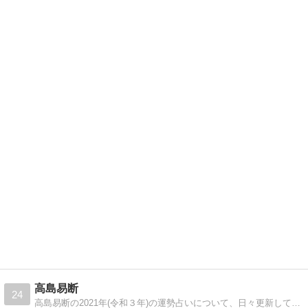
高島易断
24
高島易断の2021年(令和３年)の運勢占いについて、日々更新しています。金運や恋愛運、仕事運のアップ方法についても、一緒に解説しているので、フォローお願い致します。