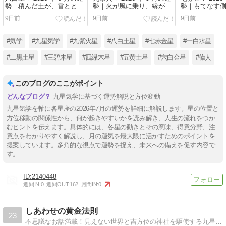
勢｜積んだ土が、雷ととも
勢｜火が風に乗り、縁が広
勢｜もてなす
に動き出す月
がる月
る側へ回る月
9日前
9日前
9日前
#気学
#九星気学
#九紫火星
#八白土星
#七赤金星
#一白水星
#二黒土星
#三碧木星
#四緑木星
#五黄土星
#六白金星
#偉人
このブログのここがポイント
九星気学に基づく運勢解説と方位変動
九星気学を軸に各星座の2026年7月の運勢を詳細に解説します。星の位置と
方位移動の関係性から、何が起きやすいかを読み解き、人生の流れをつか
むヒントを伝えます。具体的には、各星の動きとその意味、得意分野、注
意点をわかりやすく解説し、月の運気を最大限に活かすためのポイントを
提案しています。多角的な視点で運勢を捉え、未来への備えを促す内容で
す。
2140448
週間IN:
0
週間OUT:
162
月間IN:
0
しあわせの黄金法則
23
不思議なお話満載！見えない世界と吉方位の神社を駆使する九星氣学を味方につけて、自分の力で力強く開運しましょう！