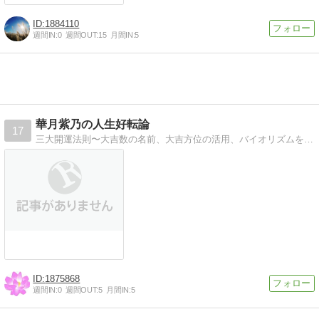
1884110
週間IN:
0
週間OUT:
15
月間IN:
5
華月紫乃の人生好転論
17
三大開運法則〜大吉数の名前、大吉方位の活用、バイオリズムを読む〜人生を好転させる秘訣！
1875868
週間IN:
0
週間OUT:
5
月間IN:
5