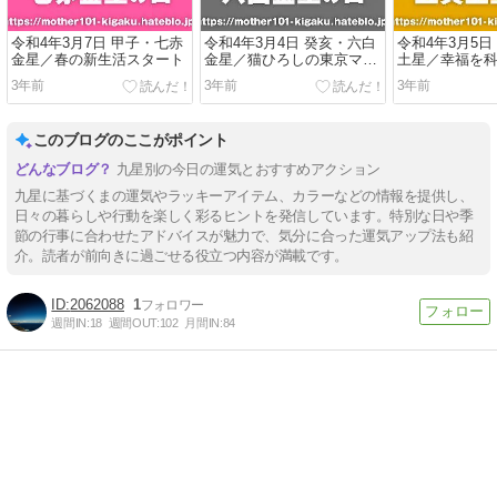
令和4年3月7日 甲子・七赤
令和4年3月4日 癸亥・六白
令和4年3月5日
金星／春の新生活スタート
金星／猫ひろしの東京マラ
土星／幸福を
ソン
3年前
3年前
3年前
このブログのここがポイント
九星別の今日の運気とおすすめアクション
九星に基づくまの運気やラッキーアイテム、カラーなどの情報を提供し、
日々の暮らしや行動を楽しく彩るヒントを発信しています。特別な日や季
節の行事に合わせたアドバイスが魅力で、気分に合った運気アップ法も紹
介。読者が前向きに過ごせる役立つ内容が満載です。
2062088
1
週間IN:
18
週間OUT:
102
月間IN:
84