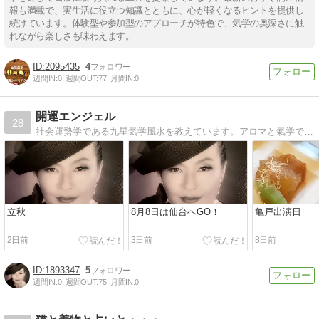
報も満載で、実生活に役立つ知識とともに、心が軽くなるヒントを提供し
続けています。体験型や参加型のアプローチが特色で、気学の奥深さに触
れながら楽しさも味わえます。
2095435
4
週間IN:
0
週間OUT:
77
月間IN:
0
開運エンジェル
28
社会運勢学である九星気学風水を教えています。アロマと氣学でBe Happy！愛猫みみたんとの暮らしも更新中！
立秋
8月8日は仙台へGO！
亀戸出演日
2日前
3日前
8日前
1893347
5
週間IN:
0
週間OUT:
75
月間IN:
0