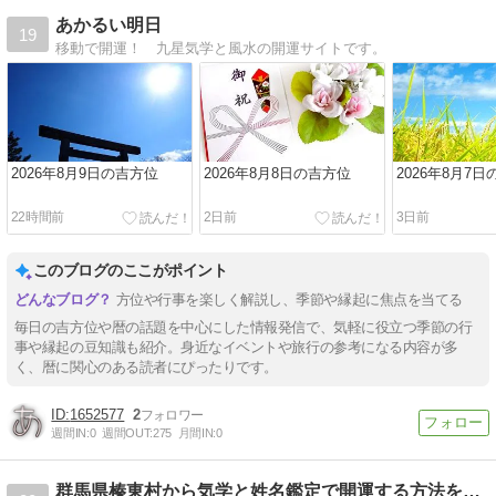
あかるい明日
19
移動で開運！ 九星気学と風水の開運サイトです。
2026年8月9日の吉方位
2026年8月8日の吉方位
2026年8月7
22時間前
2日前
3日前
このブログのここがポイント
方位や行事を楽しく解説し、季節や縁起に焦点を当てる
毎日の吉方位や暦の話題を中心にした情報発信で、気軽に役立つ季節の行
事や縁起の豆知識も紹介。身近なイベントや旅行の参考になる内容が多
く、暦に関心のある読者にぴったりです。
1652577
2
週間IN:
0
週間OUT:
275
月間IN:
0
群馬県榛東村から気学と姓名鑑定で開運する方法をお届けします