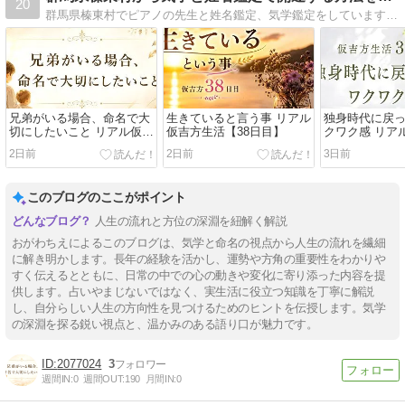
20
群馬県榛東村でピアノの先生と姓名鑑定、気学鑑定をしています。日々のレッスンの事、お名前のハナシ、気学のハナシ、盛沢山です。気軽に遊びにきてくださいね。
兄弟がいる場合、命名で大
生きていると言う事 リアル
独身時代に戻
切にしたいこと リアル仮吉
仮吉方生活【38日目】
クワク感 リア
方生活【38日目】
【37日目】
2日前
2日前
3日前
このブログのここがポイント
人生の流れと方位の深淵を紐解く解説
おがわちえによるこのブログは、気学と命名の視点から人生の流れを繊細
に解き明かします。長年の経験を活かし、運勢や方角の重要性をわかりや
すく伝えるとともに、日常の中での心の動きや変化に寄り添った内容を提
供します。占いやまじないではなく、実生活に役立つ知識を丁寧に解説
し、自分らしい人生の方向性を見つけるためのヒントを伝授します。気学
の深淵を探る鋭い視点と、温かみのある語り口が魅力です。
2077024
3
週間IN:
0
週間OUT:
190
月間IN:
0