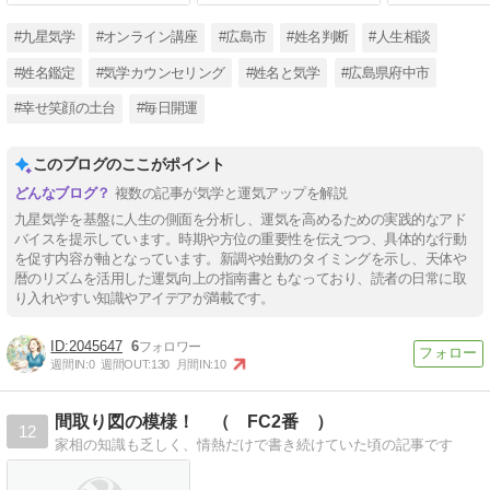
#九星気学
#オンライン講座
#広島市
#姓名判断
#人生相談
#姓名鑑定
#気学カウンセリング
#姓名と気学
#広島県府中市
#幸せ笑顔の土台
#毎日開運
このブログのここがポイント
複数の記事が気学と運気アップを解説
九星気学を基盤に人生の側面を分析し、運気を高めるための実践的なアド
バイスを提示しています。時期や方位の重要性を伝えつつ、具体的な行動
を促す内容が軸となっています。新調や始動のタイミングを示し、天体や
暦のリズムを活用した運気向上の指南書ともなっており、読者の日常に取
り入れやすい知識やアイデアが満載です。
2045647
6
週間IN:
0
週間OUT:
130
月間IN:
10
間取り図の模様！ （ FC2番 ）
12
家相の知識も乏しく、情熱だけで書き続けていた頃の記事です