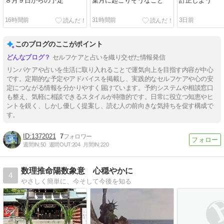
８月９日からの予定
葉月に起こりそうなこと
訂正しよう
16時間前
31時間前
3日前
このブログのここがポイント
セルフケアと占いを織り交ぜた情報発信
リンパケアや占いを生活に取り入れることで運気向上を目指す内容が中心
です。定期的な予定やアドバイスを掲載し、実践的なセルフケアや心の安
定につながる情報を分かりやすく届けています。予約システムや相談窓口
も整え、気軽に相談できるスタイルが特徴的です。日常に役立つ知恵やヒ
ントを鋭く、しかし優しく提案し、読む人の前向きな気持ちを促す構成で
す。
1372021
7
週間IN:
50
週間OUT:
204
月間IN:
220
数理推命陽数象意 心穏やかに
4
やさしく簡単に、今そして今後を知る