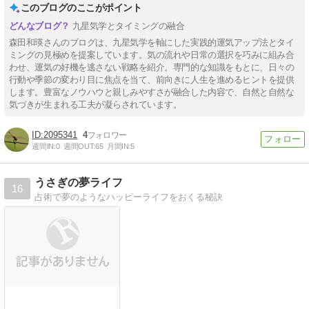
このブログのここがポイント
九星気学とタイミングの融合
森田和瑛さんのブログは、九星気学を軸にした実践的運気アップ法とタイ
ミングの見極めを提案しています。気の流れや日常の選択を巧みに組み合
わせ、運気の好機を逃さない戦略を紹介。専門的な知識をもとに、日々の
行動や季節の変わり目に焦点を当て、前向きに人生を進めるヒントを提供
します。豊富なノウハウと親しみやすさが融合した内容で、自然と自然な
気づきが生まれる工夫が凝らされています。
2095341
4
週間IN:
0
週間OUT:
65
月間IN:
5
うさぎの夢ライフ
16
占術で夢のようなハッピーライフをおくる秘訣