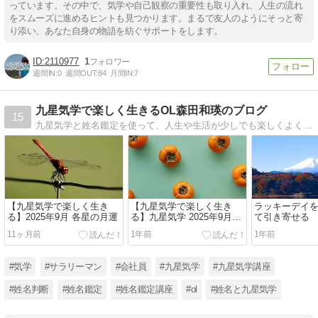
っています。その中で、気学や自己観察の重要性も取り入れ、人生の流れ
をスムーズに進めるヒントも見つかります。まるで友人のようにそっと寄
り添い、あなた自身の物語を紡ぐサポートをします。
2110977
1
週間IN:
0
週間OUT:
84
月間IN:
7
九星気学で楽しく生きるOL森田和瑛のブログ
15
九星気学と姓名鑑定を使って、人生や生活が少しでも楽しくよくなるようなことを実践してよかったな〜と思うことを書いてます。
【九星気学で楽しく生き
【九星気学で楽しく生き
ラッキーデイ
る】2025年9月 各星の月運
る】九星気学 2025年9月の
て引き寄せる
月運
11ヶ月前
1年前
1年前
#気学
#サラリーマン
#会社員
#九星気学
#九星気学講座
#姓名判断
#姓名鑑定
#姓名鑑定講座
#ol
#姓名と九星気学