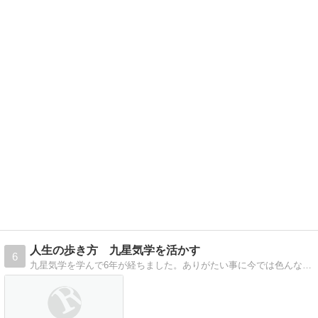
人生の歩き方 九星気学を活かす
6
九星気学を学んで6年が経ちました。ありがたい事に今では色んな人達の相談に乗っています。このブログでは九星気学の活かし方を紹介していきたいと思います。