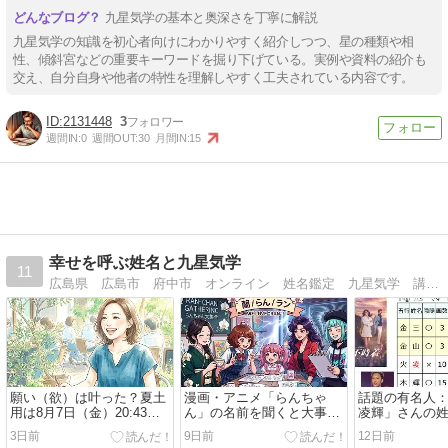
九星気学の基本と奥深さを丁寧に解説
九星気学の知識を初心者向けにわかりやすく紹介しつつ、星の種類や相
性、傾斜宮などの重要キーワードを掘り下げている。実例や資料の紹介も
交え、自分自身や他者の特性を理解しやすく工夫されている内容です。
2131448
3
週間IN:
0
週間OUT:
30
月間IN:
15
幸せを呼ぶ姓名と九星気学
11
広島県 広島市 府中市 オンライン 姓名鑑定 九星気学 講座および人生相談・カウンセリング 姓名（生命）と気学で幸せ笑顔の土台づくり ヒント満載ブログです。
願い（欲）は叶った？夏土
漫画・アニメ「らんちゃ
話題の有名人
用は8月7日（金）20:43を
ん」の名前を聞くと大事件
凌輝」さんの
迎える前まで
勃発のアンテナがたつのは
3日前
9日前
12日前
何故