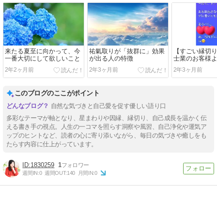
来たる夏至に向かって、今
祐氣取りが「抜群に」効果
【すごい縁切
一番大切にして欲しいこと
が出る人の特徴
士業のお客様
弁護士案件に
2年2ヶ月前
2年3ヶ月前
2年3ヶ月前
とが和解とな
このブログのここがポイント
自然な気づきと自己愛を促す優しい語り口
多彩なテーマが軸となり、星まわりや因縁、縁切り、自己成長を温かく伝
える書き手の視点。人生の一コマを照らす洞察や風習、自己浄化や運気ア
ップのヒントなど、読者の心に寄り添いながら、毎日の気づきや癒しをも
たらす内容に仕上がっています。
1830259
1
週間IN:
0
週間OUT:
140
月間IN:
0