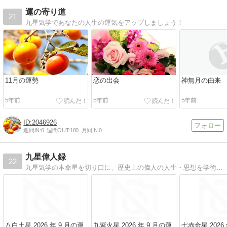
運の寄り道
21
九星気学であなたの人生の運気をアップしましょう！
11月の運勢
恋の出会
神無月の由来
5年前
5年前
5年前
2046926
週間IN:
0
週間OUT:
180
月間IN:
0
九星偉人録
22
九星気学の本命星を切り口に、歴史上の偉人の人生・思想を学術的に解説する総合メディア。中立・複数流派比較・典拠主義で運営。九紫火星〜一白水星まで全九星をカバー。
八白土星 2026 年 9 月の運
九紫火星 2026 年 9 月の運
七赤金星 2026