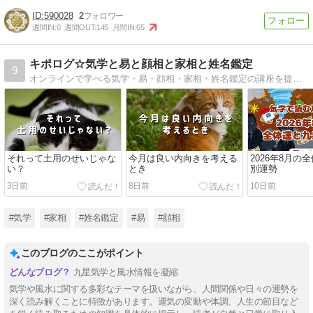
590028
2
週間IN:
0
週間OUT:
145
月間IN:
65
キポログ☆気学と易と顔相と家相と姓名鑑定
9
オンラインで学べる気学・易・顔相・家相・姓名鑑定の講座を提供しております。九星気学の話を中心に、時々、易と姓名判断の話も書いてます。
それって土用のせいじゃな
今月は良い内向きを考える
2026年8月の
い？
とき
別運勢
3日前
8日前
10日前
#気学
#家相
#姓名鑑定
#易
#顔相
このブログのここがポイント
九星気学と風水情報を凝縮
気学や風水に関する多彩なテーマを扱いながら、人間関係や日々の運勢を
深く読み解くことに特徴があります。運気の変動や体調、人生の節目など