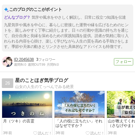
このブログのここがポイント
気学や風水をやさしく解説し、日常に役立つ知識を伝達
九星気学や風水を中心に、暮らしに密接した運勢や縁を広げるためのヒン
トを、親しみやすく丁寧に紹介します。日々の行動や意識の持ち方を通じ
て、自分自身と良縁を深めるための実践知識を提供。読者が気軽に取り入
れられる内容を心掛け、楽しく学びながら人生の質を高める手助けをしま
す。季節や天体の動きとリンクさせた具体的なアドバイスも特徴です。
2045638
3
週間IN:
0
週間OUT:
99
月間IN:
0
星のことほぎ気学ブログ
26
山女の人生のてっぺんでみる絶景
月（ツキ）の言霊
「人の役に立ちたい」それ
山が教えてく
はなぜですか？
（さなげやま
3年前
3年前
3年前