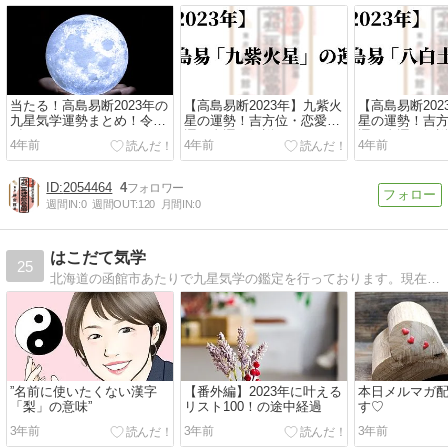
当たる！高島易断2023年の
【高島易断2023年】九紫火
【高島易断20
九星気学運勢まとめ！令和
星の運勢！吉方位・恋愛
星の運勢！吉
5年
運・金運を解説
運・金運を解
4年前
4年前
4年前
2054464
4
週間IN:
0
週間OUT:
120
月間IN:
0
はこだて気学
25
北海道の函館市あたりで九星気学の鑑定を行っております。現在『無料気学鑑定100名様』絶賛募集中です（60名様鑑定済）ぜひお申込みください。
”名前に使いたくない漢字
【番外編】2023年に叶える
本日メルマガ
「梨」の意味”
リスト100！の途中経過
す♡
3年前
3年前
3年前