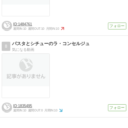
1484761
週間IN:
10
週間OUT:
10
月間IN:
10
パスタとシチューのラ・コンセルジュ
8
気になる動画
1835495
週間IN:
10
週間OUT:
0
月間IN:
10