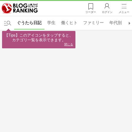
リーダー
ログイン
メニュー
ぐうたら日記
学生
働くヒト
ファミリー
年代別
日
【Tips】このアイコンをタップすると、

カテゴリ一覧を表示できます。
閉じる