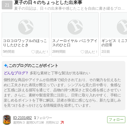
夏子の日々のちょっとした出来事
21
夏子の日記は、日々の出来事や感じたことを自由に書き綴るブログです。時には楽しいこと、時には悲しいこと、その日の気分で書くため、読者も毎回違った夏子を見ることができます。また、家庭での主婦業や趣味の手芸、料理なども紹介しています。気軽に読んで
コロコロワッフルのほっこ
スノーロイヤル バニラアイ
ギンビス ミニ
りしたひととき
スのひと口
の日常
5時間前
28時間前
2日前
このブログのここがポイント
多彩な素材と丁寧な製法が光る味わい
個性的な商品やアイテムが自然体で紹介されており、その魅力を伝えるた
めに工夫された表現が際立っています。シンプルな見た目や香り、食感な
ど五感に訴える描写を通じて、品物の持つ奥深さと安心感を感じさせてい
ます。さらに、素材や製造背景に注目し、日常に取り入れやすく、手軽に
楽しめるポイントを丁寧に解説。読者が身近に感じながら、新たな楽しみ
を見つけるきっかけとなる情報提供を追求しています。
2101482
1
週間IN:
3
週間OUT:
198
月間IN:
12