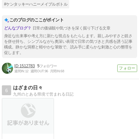
#ケンタッキーハニーメイプルボトル
このブログのここがポイント
日常の価値観や気づきを深く掘り下げる文章
身近な出来事や考え方に新たな視点をもたらします。親しみやすさと鋭さ
を併せ持ち、シンプルながら奥深い表現で日常の気づきと共感を誘う記事
構成。静かな洞察と軽やかな筆致で、読み手に柔らかな刺激と心の整理を
促します。
1512783
5
週間IN:
12
週間OUT:
96
月間IN:
68
はざまの日々
6
九州のとある県境で営まれる日記