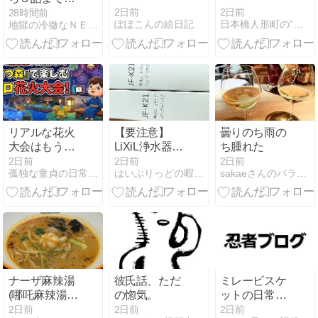
んだ
2日前
2日前
28時間前
ぽぽこんの絵日記
日本橋人形町の”ラ・コンセルジュ”日記
地獄の冷徹なＮＥＥＴのブログ
リアルな花火
【要注意】
曇りのち雨の
大会はもう行
LiXiL浄水器カ
ち腫れた
かない？「あ
ートリッジの
2日前
2日前
2日前
孤独な童貞の日常ＴＨＥ底辺ブログ
はいぶりっどの暇つぶしブログ
sakaeさんのバラバラ日記
つ森」で楽し
模倣品問題
むソロ花火大
と、ヘーベリ
会の魅力と
アンネット経
YouTube収益
由でお得に購
化の近況
入する方法
ナーザ麻辣湯
彼氏話、ただ
ミレービスケ
(哪吒麻辣湯)
の惚気。
ットの日常の
イオン鎌ヶ谷
味わい
2日前
2日前
2日前