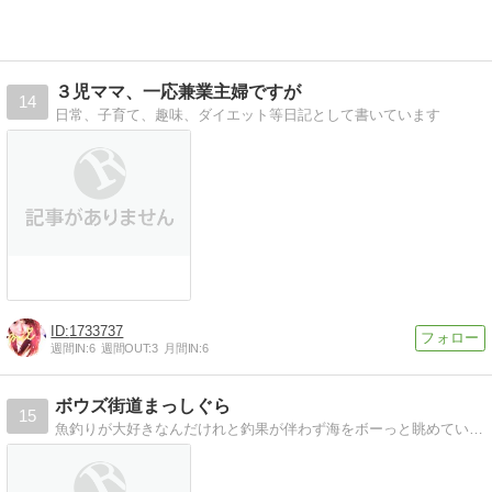
３児ママ、一応兼業主婦ですが
14
日常、子育て、趣味、ダイエット等日記として書いています
1733737
週間IN:
6
週間OUT:
3
月間IN:
6
ボウズ街道まっしぐら
15
魚釣りが大好きなんだけれと釣果が伴わず海をボーっと眺めていることが多いじじいのボウズ街道をまっしぐらに突進む悲しいブログ。トホホ