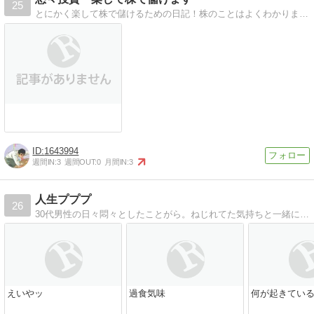
25
とにかく楽して株で儲けるための日記！株のことはよくわかりません！マイペースな悠がとにかく楽して株で儲けます！
1643994
週間IN:
3
週間OUT:
0
月間IN:
3
人生プププ
26
30代男性の日々悶々としたことがら。ねじれてた気持ちと一緒に海沿いを歩いたり
えいやッ
過食気味
何が起きてい