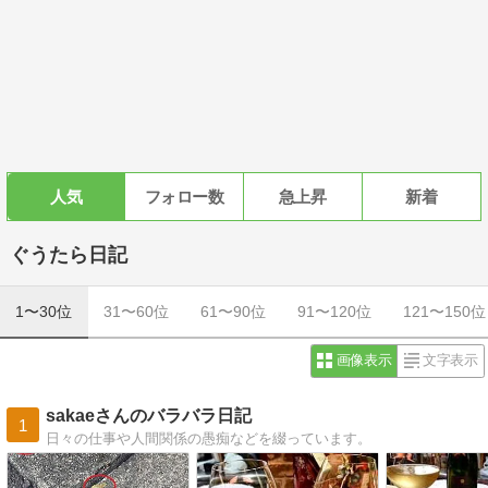
人気
フォロー数
急上昇
新着
ぐうたら日記
1〜30位
31〜60位
61〜90位
91〜120位
121〜150位
画像表示
文字表示
sakaeさんのバラバラ日記
1
日々の仕事や人間関係の愚痴などを綴っています。