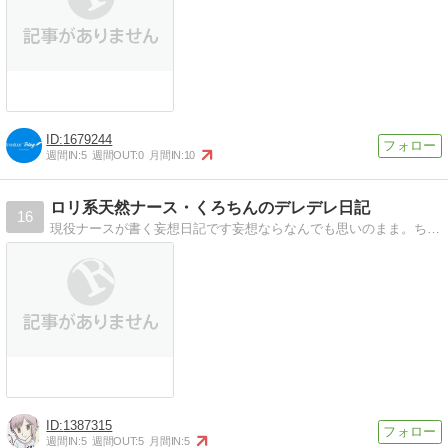
1679244
週間IN:
5
週間OUT:
0
月間IN:
10
ロリ系天然ナース・くろちんのデレデレ日記
16
現役ナースが書く妄想日記です妄想ならなんでも思いのまま。ちょっとエッチで天然なくろちんワールドを楽しんでね
1387315
週間IN:
5
週間OUT:
5
月間IN:
5