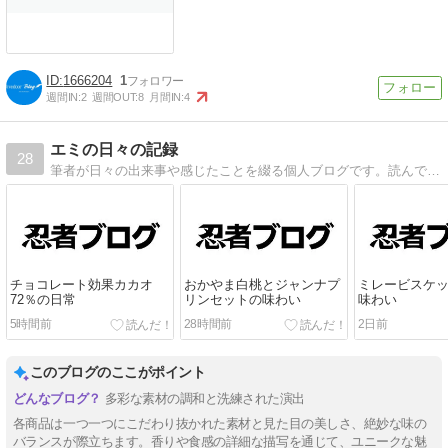
1666204
1
週間IN:
2
週間OUT:
8
月間IN:
4
エミの日々の記録
28
筆者が日々の出来事や感じたことを綴る個人ブログです。読んでいて心地よい、ちょっとした癒しを感じられるようなブログにしていきたいです。
チョコレート効果カカオ
おかやま白桃とジャンナプ
ミレービスケ
72％の日常
リンセットの味わい
味わい
5時間前
28時間前
2日前
このブログのここがポイント
多彩な素材の調和と洗練された演出
各商品は一つ一つにこだわり抜かれた素材と見た目の美しさ、絶妙な味の
バランスが際立ちます。香りや食感の詳細な描写を通じて、ユニークな魅