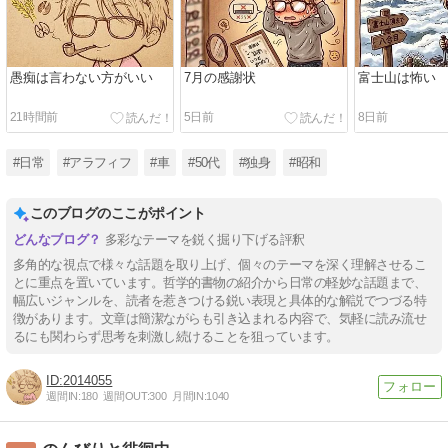
愚痴は言わない方がいい
7月の感謝状
富士山は怖い
21時間前
5日前
8日前
#日常
#アラフィフ
#車
#50代
#独身
#昭和
このブログのここがポイント
多彩なテーマを鋭く掘り下げる評釈
多角的な視点で様々な話題を取り上げ、個々のテーマを深く理解させるこ
とに重点を置いています。哲学的書物の紹介から日常の軽妙な話題まで、
幅広いジャンルを、読者を惹きつける鋭い表現と具体的な解説でつづる特
徴があります。文章は簡潔ながらも引き込まれる内容で、気軽に読み流せ
るにも関わらず思考を刺激し続けることを狙っています。
2014055
週間IN:
180
週間OUT:
300
月間IN:
1040