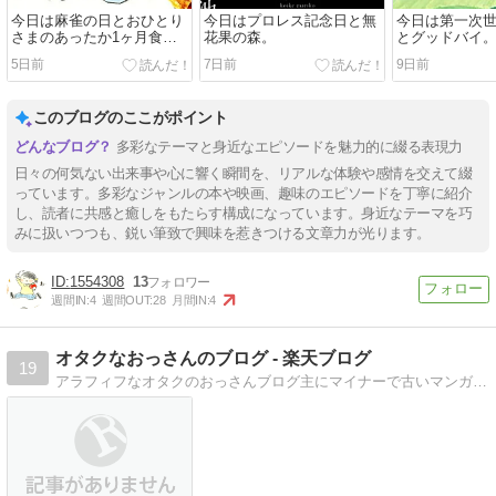
今日は麻雀の日とおひとり
今日はプロレス記念日と無
今日は第一次
さまのあったか1ヶ月食費2
花果の森。
とグッドバイ
万円生活。
5日前
7日前
9日前
このブログのここがポイント
多彩なテーマと身近なエピソードを魅力的に綴る表現力
日々の何気ない出来事や心に響く瞬間を、リアルな体験や感情を交えて綴
っています。多彩なジャンルの本や映画、趣味のエピソードを丁寧に紹介
し、読者に共感と癒しをもたらす構成になっています。身近なテーマを巧
みに扱いつつも、鋭い筆致で興味を惹きつける文章力が光ります。
1554308
13
週間IN:
4
週間OUT:
28
月間IN:
4
オタクなおっさんのブログ - 楽天ブログ
19
アラフィフなオタクのおっさんブログ主にマイナーで古いマンガや音楽の話をだらだらと。