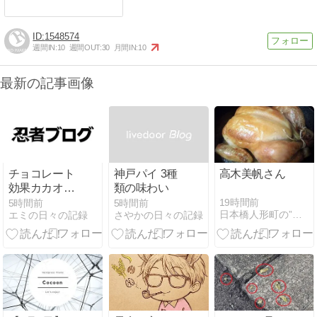
1548574
週間IN:
10
週間OUT:
30
月間IN:
10
最新の記事画像
チョコレート
神戸パイ 3種
高木美帆さん
効果カカオ
類の味わい
72％の日常
19時間前
5時間前
5時間前
日本橋人形町の”ラ・コンセルジュ”日記
エミの日々の記録
さやかの日々の記録