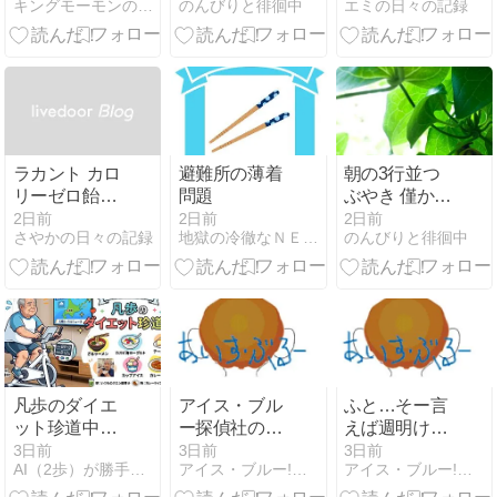
キングモーモンの日記
のんびりと徘徊中
エミの日々の記録
店
ラカント カロ
避難所の薄着
朝の3行並つ
リーゼロ飴で
問題
ぶやき 僅かな
糖質制限
アダルト寄り
2日前
2日前
2日前
さやかの日々の記録
地獄の冷徹なＮＥＥＴのブログ
のんびりと徘徊中
凡歩のダイエ
アイス・ブル
ふと…そー言
ット珍道中
ー探偵社の固
えば週明けに
【８月３日】
定電話の着信
の月曜日朝に
3日前
3日前
3日前
AI（2歩）が勝手に作るダイエットブログ（凡歩の）
アイス・ブルー!色々メンドくさいっ!!
アイス・ブルー!色々メンドくさいっ!!
設定を変えた
問い合わせ電
方が良いかね
話率高いけ