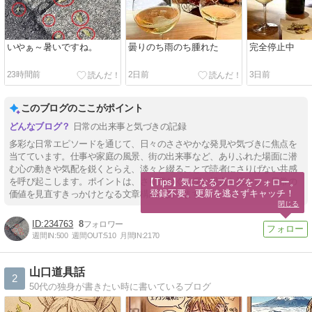
いやぁ～暑いですね。
曇りのち雨のち腫れた
完全停止中
23時間前
2日前
3日前
このブログのここがポイント
日常の出来事と気づきの記録
多彩な日常エピソードを通じて、日々のささやかな発見や気づきに焦点を
当てています。仕事や家庭の風景、街の出来事など、ありふれた場面に潜
む心の動きや気配を鋭くとらえ、淡々と綴ることで読者にさりげない共感
を呼び起こします。ポイントは、さり気なくも深い視点を活かし、日常の
【Tips】気になるブログをフォロー。

登録不要。更新を逃さずキャッチ！
価値を見直すきっかけとなる文章構成にあります。
閉じる
234763
8
週間IN:
500
週間OUT:
510
月間IN:
2170
山口道具話
2
50代の独身が書きたい時に書いているブログ