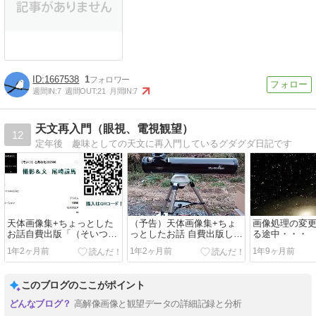
1667538
1
週間IN:
7
週間OUT:
21
月間IN:
7
天文再入門（眼視、電視観望）
12
定年後 趣味としての天文に再入門しているグダグダ日記です
天体画像集+ちょっとした
（予告）天体画像集+ちょ
画像処理の変
お話自費出版「（そいつ）
っとしたお話 自費出版しま
る途中・・・
6207とあなた」
す
1年2ヶ月前
1年2ヶ月前
1年9ヶ月前
このブログのここがポイント
高解像画像と観望データの詳細記録と分析