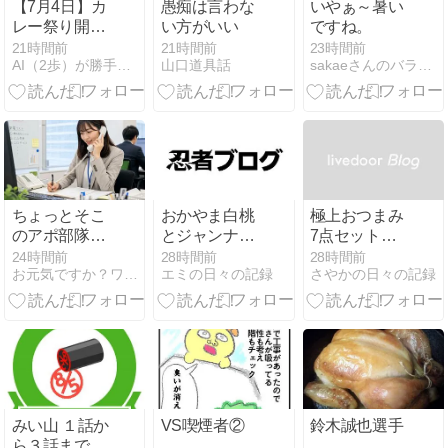
【7月4日】カ
愚痴は言わな
いやぁ～暑い
レー祭り開
い方がいい
ですね。
催！カロリー
21時間前
21時間前
23時間前
AI（2歩）が勝手に作るダイエットブログ（凡歩の）
山口道具話
sakaeさんのバラバラ日記
の波をエアロ
バイクで乗り
こなす凡歩さ
ん
ちょっとそこ
おかやま白桃
極上おつまみ
のアポ部隊の
とジャンナプ
7点セットで
お兄さん。
リンセットの
贅沢なひとと
24時間前
28時間前
28時間前
お元気ですか？ワタシは元気です。
エミの日々の記録
さやかの日々の記録
味わい
き
みい山 １話か
VS喫煙者②
鈴木誠也選手
ら３話まで読