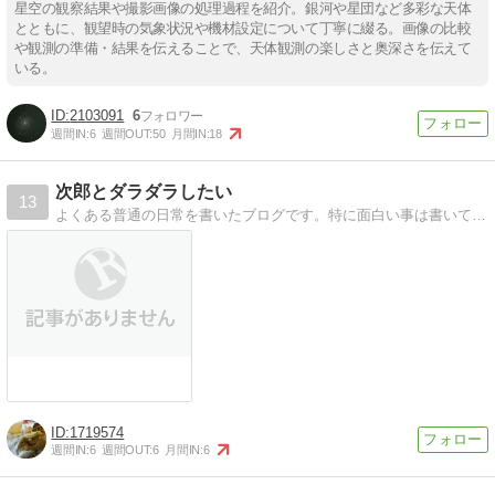
星空の観察結果や撮影画像の処理過程を紹介。銀河や星団など多彩な天体
とともに、観望時の気象状況や機材設定について丁寧に綴る。画像の比較
や観測の準備・結果を伝えることで、天体観測の楽しさと奥深さを伝えて
いる。
2103091
6
週間IN:
6
週間OUT:
50
月間IN:
18
次郎とダラダラしたい
13
よくある普通の日常を書いたブログです。特に面白い事は書いてませんが暇潰しにどうぞ。
1719574
週間IN:
6
週間OUT:
6
月間IN:
6