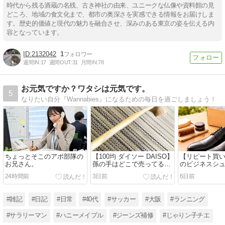
時代から残る酒蔵の名残、古き神社の由来、ユニークな仏像や資料館の見
どころ、地域の食文化まで、都市の奥深さを実感できる情報をお届けしま
す。歴史的価値と現代の魅力を融合させ、深みのある東京の姿を伝える内
容となっています。
2132042
1
週間IN:
17
週間OUT:
31
月間IN:
78
お元気ですか？ワタシは元気です。
5
なりたい自分『Wannabies』になるための毎日を過ごしましょう！
ちょっとそこのアポ部隊の
【100均 ダイソー DAISO】
【リピート買い】
お兄さん。
孫の手はどこで売ってる？
のビジネスシ
で買える昔ながらの肩たた
24時間前
3日前
6日前
き付きが優秀すぎた
#雑記
#日記
#日常
#40代
#サッカー
#大阪
#ランニング
#サラリーマン
#ハニーメイプル
#ジーンズ補修
#じゃりン子チエ