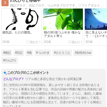
のんびりと徘徊中
3
雑記ブログ、日記ブログ、つぶやきブログです。ソフトアダルトカテゴリ有り。
彼氏話、ただの惚気。
朝の3行並つぶやき 僅かな
目に見えない
アダルト寄り
て・・(ユーチ
者をクールな
2日前
2日前
3日前
ら...)
#雑記
#日記
#猫
#つぶやき
#ひとりごと
#女性向けav
#のんびり
このブログのここがポイント
リアル感と多彩な視点で描かれる関連記事
主に女性向けのAVや芸能情報を、親しみやすく鋭く伝える特徴がありま
す。アダルト要素を含む記事では、作品の詳細や男優の魅力を具体的に紹
介しながら、視聴の工夫や感想を共有しています。さらに、連続した趣味
や日常の出来事を軽やかに綴り、多角的な生活の一コマを抽出して表現。
幅広い趣味や気になる芸能情報も交えて、読者の好奇心をくすぐる構成と
なっています。