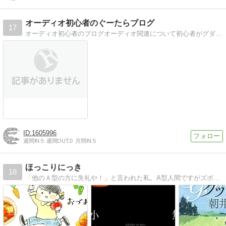
オーディオ初心者のぐーたらブログ
17
オーディオ初心者のブログオーディオ関連について初心者がグダグダ書くブログ
1605996
週間IN:
5
週間OUT:
0
月間IN:
5
ほっこりにっき
18
「他のＡ型の方に失礼や！」と言われた私。A型人間ですがズボラ。でも変なトコでキッチリＡ型人間。な日記です。