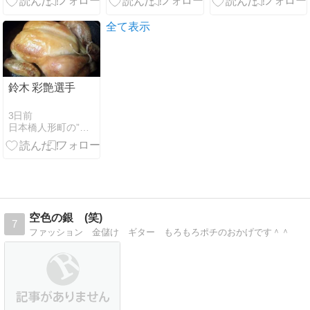
ー？
ど…
全て表示
鈴木 彩艶選手
3日前
日本橋人形町の”ラ・コンセルジュ”日記
空色の銀 (笑)
7
ファッション 金儲け ギター もろもろポチのおかげです＾＾