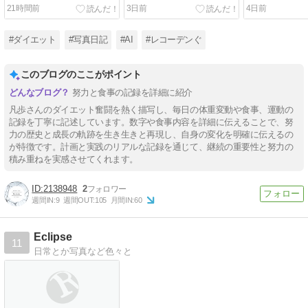
バイクで乗りこなす凡歩さ
哮。82分間の
21時間前
3日前
4日前
ん
ティラミスを
#ダイエット
#写真日記
#AI
#レコーデンぐ
このブログのここがポイント
努力と食事の記録を詳細に紹介
凡歩さんのダイエット奮闘を熱く描写し、毎日の体重変動や食事、運動の
記録を丁寧に記述しています。数字や食事内容を詳細に伝えることで、努
力の歴史と成長の軌跡を生き生きと再現し、自身の変化を明確に伝えるの
が特徴です。計画と実践のリアルな記録を通じて、継続の重要性と努力の
積み重ねを実感させてくれます。
2138948
2
週間IN:
9
週間OUT:
105
月間IN:
60
Eclipse
11
日常とか写真など色々と