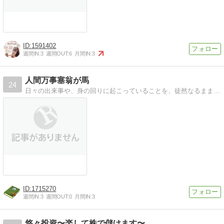
1591402
週間IN:
3
週間OUT:
6
月間IN:
3
人間万事塞翁が馬
24
日々の出来事や、身の回りに起こっていることを、徒然なるままに綴ったブログです。
1715270
週間IN:
3
週間OUT:
0
月間IN:
3
悠々投資〜楽して株で儲けます〜