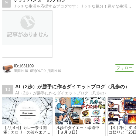
9
リッチな生活を応援するブログです！リッチな気分！豊かな生活のために役立つ情報を、様々な側面からお知らせします。
1631109
週間IN:
10
週間OUT:
0
月間IN:
10
AI（2歩）が勝手に作るダイエットブログ（凡歩の）
10
AI（2歩）が勝手に作るダイエットブログ（凡歩の）
【7月4日】カレー祭り開
凡歩のダイエット珍道中
【8月2日】81.
催！カロリーの波をエアロ
【８月３日】
コ祭りと「23