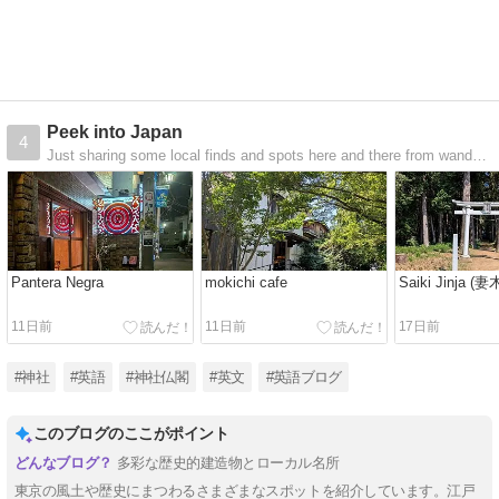
Peek into Japan
4
Just sharing some local finds and spots here and there from wandering (and sometimes getting lost) around Japan.
Pantera Negra
mokichi cafe
Saiki Jinja (
11日前
11日前
17日前
#神社
#英語
#神社仏閣
#英文
#英語ブログ
このブログのここがポイント
多彩な歴史的建造物とローカル名所
東京の風土や歴史にまつわるさまざまなスポットを紹介しています。江戸