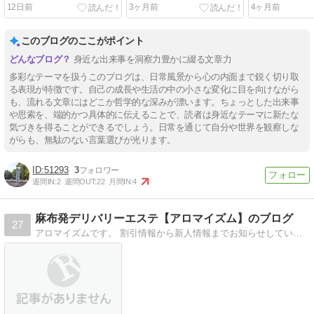
12日前
3ヶ月前
4ヶ月前
このブログのここがポイント
身近な出来事を洞察力豊かに綴る文章力
多彩なテーマを扱うこのブログは、日常風景から心の内面まで鋭く切り取
る表現が特徴です。自己の成長や生活の中の小さな変化に目を向けながら
も、流れる文章にはどこか哲学的な深みが漂います。ちょっとした出来事
や思索を、端的かつ具体的に伝えることで、読者は身近なテーマに新たな
気づきを得ることができるでしょう。日常を通じて自分や世界を観察しな
がらも、無駄のない言葉選びが光ります。
51293
3
週間IN:
2
週間OUT:
22
月間IN:
4
麻布発デリバリーエステ【アロマイズム】のブログ
27
アロマイズムです。 割引情報から新人情報までお知らせしていきます。たまに普通の日記もありますので是非覗いてみてね！