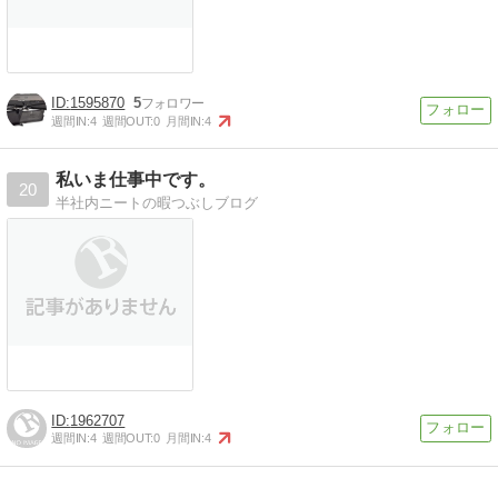
1595870
5
週間IN:
4
週間OUT:
0
月間IN:
4
私いま仕事中です。
20
半社内ニートの暇つぶしブログ
1962707
週間IN:
4
週間OUT:
0
月間IN:
4