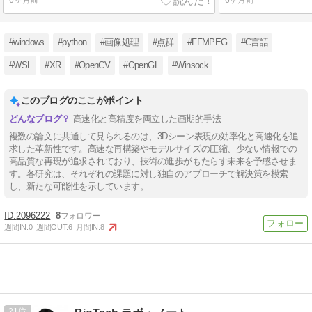
6ヶ月前
6ヶ月前
#windows
#python
#画像処理
#点群
#FFMPEG
#C言語
#WSL
#XR
#OpenCV
#OpenGL
#Winsock
このブログのここがポイント
高速化と高精度を両立した画期的手法
複数の論文に共通して見られるのは、3Dシーン表現の効率化と高速化を追
求した革新性です。高速な再構築やモデルサイズの圧縮、少ない情報での
高品質な再現が追求されており、技術の進歩がもたらす未来を予感させま
す。各研究は、それぞれの課題に対し独自のアプローチで解決策を模索
し、新たな可能性を示しています。
2096222
8
週間IN:
0
週間OUT:
6
月間IN:
8
21