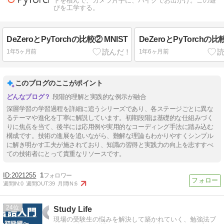
トを積んで、カメラ片手に、バイクでお出かけ。この遊
びを工学する。
DeZeroとPyTorchの比較② MNIST
DeZeroとPyTorchの比
1年5ヶ月前
1年6ヶ月前
このブログのここがポイント
段階的理解と実践的な例示が融合
深層学習の学習過程を詳細に追うシリーズであり、各ステージごとに異な
るテーマや進化を丁寧に解説しています。初期段階は基礎的な仕組みづく
りに焦点を当て、後半には応用例や実用的なコーディング手法に踏み込む
構成です。技術の進展を追いながら、難解な理論もわかりやすくシンプル
に解き明かす工夫が施されており、知識の習得と実践力の向上を志すすべ
ての技術者にとって貴重なリソースです。
2021255
1
週間IN:
0
週間OUT:
39
月間IN:
6
24
Study Life
現場の受験生の悩みを解決して築かれていく、勉強法ブ