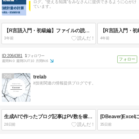
ログ。“使える知識”をみなさんに提供できるように心がけ
ています。
【R言語入門・初級編】ファイルの読み込み・記述統計量の計算
【R言語入門・初
3年前
4年前
2064381
1
週間IN:
0
週間OUT:
10
月間IN:
6
25
trelab
it技術関連の情報提供ブログです。
生成AIで作ったブログ記事はPV数を稼げるか？稼げないか？実際に書いた結果を紹介
28日前
35日前