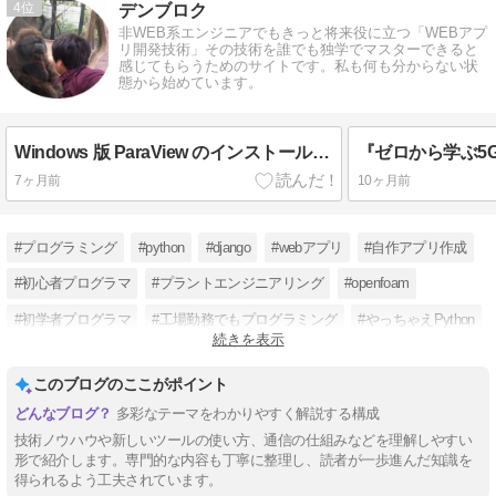
4
デンブロク
非WEB系エンジニアでもきっと将来役に立つ「WEBアプ
リ開発技術」その技術を誰でも独学でマスターできると
感じてもらうためのサイトです。私も何も分からない状
態から始めています。
Windows 版 ParaView のインストール手順（OpenFOAM の paraFoam で使う）
『ゼロから学ぶ5
7ヶ月前
10ヶ月前
#プログラミング
#python
#django
#webアプリ
#自作アプリ作成
#初心者プログラマ
#プラントエンジニアリング
#openfoam
#初学者プログラマ
#工場勤務でもプログラミング
#やっちゃえPython
続きを表示
#プログラミング独学
このブログのここがポイント
多彩なテーマをわかりやすく解説する構成
技術ノウハウや新しいツールの使い方、通信の仕組みなどを理解しやすい
形で紹介します。専門的な内容も丁寧に整理し、読者が一歩進んだ知識を
得られるよう工夫されています。