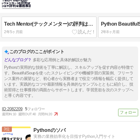
Tech Mentor(テックメンター)の評判は？口コミや評判を徹底解説
2年5ヶ月前
2年8ヶ月前
このブログのここがポイント
多彩な応用例と具体的解説が魅力
Pythonの実用的な技術を丁寧に解説し、スキルアップを促す内容が特徴で
す。BeautifulSoupを使ったスクレイピングや機械学習の実装例、フリーラ
ンス案件の展望など、初心者から実務者まで役立つ情報を幅広く提供して
います。実践的なコツや最新情報を具体的なサンプルとともに紹介し、技
術習得と仕事獲得の両面からサポートします。学習意欲を次のステップへ
と導く内容です。
2082209
5
週間IN:
10
週間OUT:
40
月間IN:
20
3
Pythonのソバ
実務の業務効率化を目指すPython入門サイト