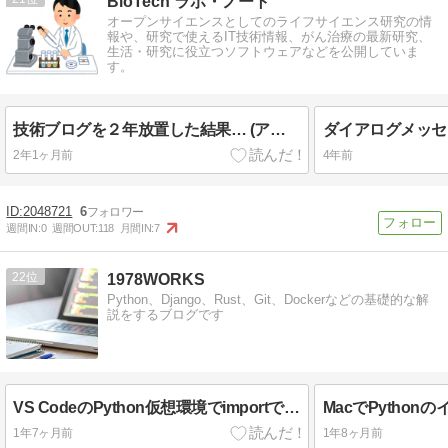
BioTech ラボ・ノート
オープンサイエンスとしてのライフサイエンス研究の情
報や、研究で使えるIT技術情報、がん治療の最新研究、
生活・研究に役立つソフトウェアなどを公開していま
す。
技術ブログを２年放置した結果… (アクセス数の推移など)
2年1ヶ月前
4年前
2048721
6
週間IN:
0
週間OUT:
118
月間IN:
7
22
1978WORKS
Python、Django、Rust、Git、Dockerなどの基礎的な解
説をするブログです
VS CodeのPython仮想環境でimportできない場合などの対処法
1年7ヶ月前
1年8ヶ月前