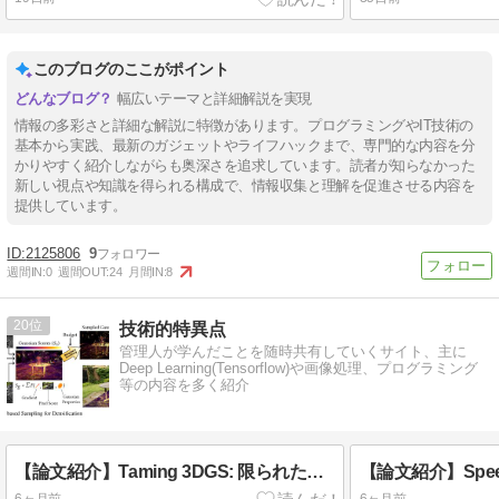
このブログのここがポイント
幅広いテーマと詳細解説を実現
情報の多彩さと詳細な解説に特徴があります。プログラミングやIT技術の
基本から実践、最新のガジェットやライフハックまで、専門的な内容を分
かりやすく紹介しながらも奥深さを追求しています。読者が知らなかった
新しい視点や知識を得られる構成で、情報収集と理解を促進させる内容を
提供しています。
2125806
9
週間IN:
0
週間OUT:
24
月間IN:
8
20
技術的特異点
管理人が学んだことを随時共有していくサイト、主に
Deep Learning(Tensorflow)や画像処理、プログラミング
等の内容を多く紹介
【論文紹介】Taming 3DGS: 限られたリソースで高品質な3D Gaussian Splattingを実現する手法