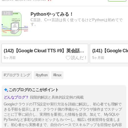
12
Pythonやってみる！
C言語、C++言語は長く使ってるけどPythonは初めてで
す。
(142)【Google Cloud TTS #9】英会話教材を作る。（一先ず完成）
5ヶ月前
5ヶ月前
#プログラミング
#python
#linux
このブログのここがポイント
段階的解説と具体的設定例の掲載
GoogleクラウドのTTS設定や実行方法を詳細に解説し、初心者でも理解で
きる手順を提示します。クラウド側の準備からブラウザ操作までステップ
ごとに丁寧に紹介し、実用性を重視した情報を提供。加えて、MySQLや
PyTorchなど多彩な技術トピックもカバーし、幅広い技術習得を促進しま
す。初心者から実務者まで、自分のペースでスキルアップを目指せる内容