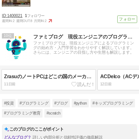
1400021
1
週間IN:
2
週間OUT:
8
月間IN:
2
10
ファミプログ 現役エンジニアのプログラミング入門講座
ファミプログでは、現役エンジニアによるプログラミン
グの始め方・入門学習をわかりやすく解説しています。
さらには、エンジニアの目指し方や生態も解説します。
ZrasuのノートPCはどこの国のメーカー？品質と評判をエンジニアが徹底解説！
11日前
12日前
#投資
#プログラミング
#ブログ
#python
#キッズプログラミング
#プログラミング教育
#scratch
このブログのここがポイント
詳しい内部分析と信頼性評価の徹底解説