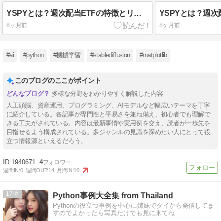
YSPYとは？週次配当ETFの特徴とリスクを徹底解説
8ヶ月前
8ヶ月前
#ai
#python
#機械学習
#stablediffusion
#matplotlib
このブログのここがポイント
多様な分野をわかりやすく解説した内容
人工頭脳、資産運用、プログラミング、AIモデルなど幅広いテーマを丁寧
に紹介している。各記事が専門性と平易さを兼ね備え、初心者でも理解で
きる工夫がされている。内容は最新事情や実用例を交え、読者が一歩先を
目指せるよう構成されている。多ジャンルの見識を深めたい人にとって役
立つ情報源といえるだろう。
1940671
4
週間IN:
0
週間OUT:
14
月間IN:
10
17
Python事例大全集 from Thailand
Pythonの役立つ事例を中心に姉妹でタイから発信してま
すのでよかったら写真だけでも見に来てね