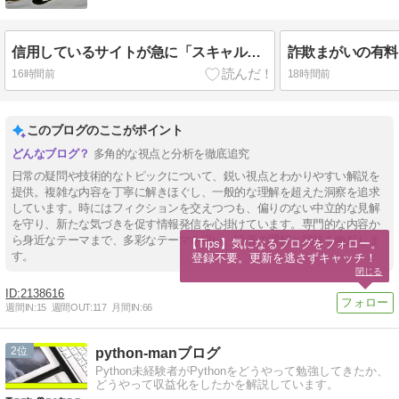
信用しているサイトが急に「スキャルがおすすめ」と言い出して、おいらの気持ちがひっくり返ったんじゃ｜クソザコFX
16時間前
18時間前
このブログのここがポイント
多角的な視点と分析を徹底追究
日常の疑問や技術的なトピックについて、鋭い視点とわかりやすい解説を
提供。複雑な内容を丁寧に解きほぐし、一般的な理解を超えた洞察を追求
しています。時にはフィクションを交えつつも、偏りのない中立的な見解
を守り、新たな気づきを促す情報発信を心掛けています。専門的な内容か
ら身近なテーマまで、多彩なテーマを扱い、読者の理解と興味を喚起しま
【Tips】気になるブログをフォロー。

す。
登録不要。更新を逃さずキャッチ！
閉じる
2138616
週間IN:
15
週間OUT:
117
月間IN:
66
2
python-manブログ
Python未経験者がPythonをどうやって勉強してきたか、
どうやって収益化をしたかを解説しています。