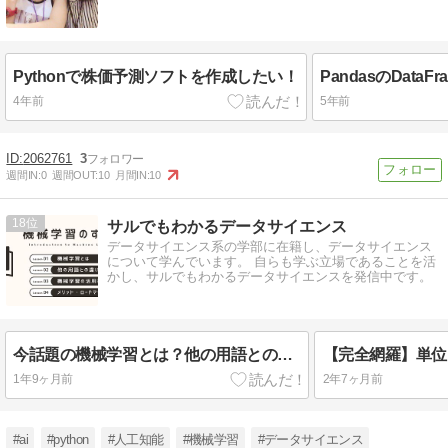
Pythonで株価予測ソフトを作成したい！
4年前
5年前
2062761
3
週間IN:
0
週間OUT:
10
月間IN:
10
18
サルでもわかるデータサイエンス
データサイエンス系の学部に在籍し、データサイエンス
について学んでいます。 自らも学ぶ立場であることを活
かし、サルでもわかるデータサイエンスを発信中です。
今話題の機械学習とは？他の用語との違いや3つの学習方法を5分で理解！
1年9ヶ月前
2年7ヶ月前
#ai
#python
#人工知能
#機械学習
#データサイエンス