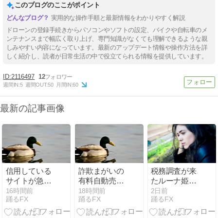
このブログのここがポイント
実用的な操作手順と最新情報をわかりやすく解説
ドローンの登録手続きからパソコンやソフトの設定、バイクや自転車のメ
ンテナンスまで幅広く取り上げ、専門知識がなくても理解できるような親
しみやすい内容になっています。最新のアップデート情報や操作方法を詳
しく紹介し、読者が日常生活の中で役立てられる情報を提供しています。
2116497
12
週間IN:
5
週間OUT:
50
月間IN:
60
最新の記事画像
信用している
詐欺まがいの
税務調査が来
サイトが急に
有料自動売買
たルーナ姫の
「スキャルが
ツールに興味
話｜社会のし
16時間前
18時間前
2日前
踊るFX
踊るFX
踊るFX
おすすめ」と
があるんじゃ
くみ｜姫森ル
言い出して、
ー｜クソザコ
ーナ