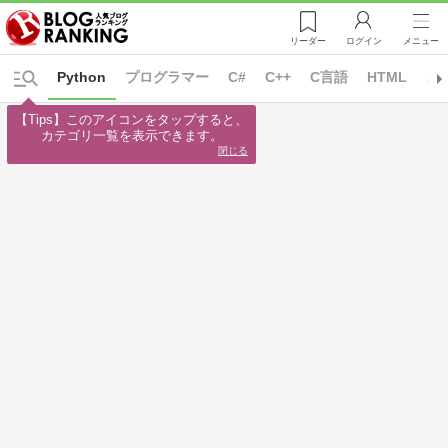
リーダー
ログイン
メニュー
Python
プログラマー
C#
C++
C言語
HTML
Ja
【Tips】このアイコンをタップすると、

カテゴリ一覧を表示できます。
閉じる