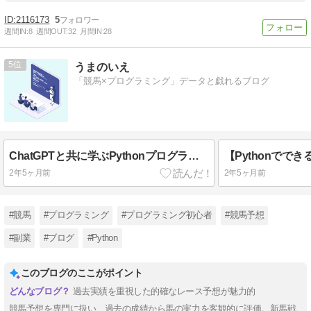
2116173
5
週間IN:
8
週間OUT:
32
月間IN:
28
5
うまのいえ
「競馬×プログラミング」データと戯れるブログ
ChatGPTと共に学ぶPythonプログラミングの入門から実践まで
2年5ヶ月前
2年5ヶ月前
#競馬
#プログラミング
#プログラミング初心者
#競馬予想
#副業
#ブログ
#Python
このブログのここがポイント
過去実績を重視した的確なレース予想が魅力的
競馬予想を専門に扱い、過去の成績から馬の実力を客観的に評価。新馬戦