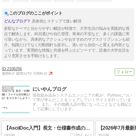
このブログのここがポイント
具体例とステップで迷い解消
多彩なテーマと分かりやすい解説が特徴で、大学生活の悩みを実践的な視
点で解決します。科目選びや自己管理、将来の不安など、多くの課題に寄
り添いながら、具体的なアクションやおすすめのサブスクリプションも紹
介。知識だけでなく行動指針も提示し、迷いから自信へと変える内容とな
っています。実用的な情報と共感を呼ぶエピソードで、読者の大学生活を
より充実させる手助けをします。
2106256
週間IN:
0
週間OUT:
0
月間IN:
10
19
にいやんブログ
現役組み込みシステムエンジニアの私が、Pythonについ
て学び学んだことをシェアしていくサイトを行っていま
す。 また、その他購入品や気になったことなども雑記と
して記事にしています。
【AsciiDoc入門】長文・仕様書作成の神機能！ファイルの分割と結合（include）をマスターしよう！
19日前
35日前