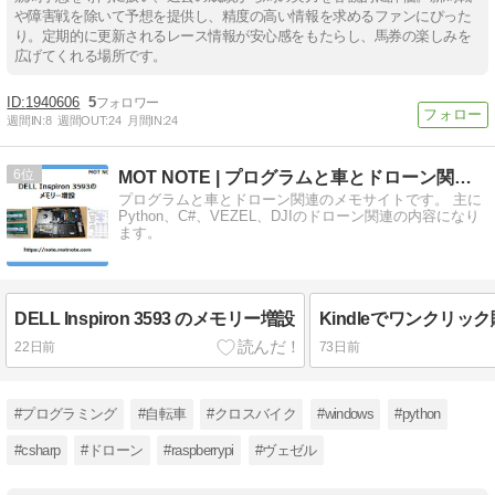
や障害戦を除いて予想を提供し、精度の高い情報を求めるファンにぴった
り。定期的に更新されるレース情報が安心感をもたらし、馬券の楽しみを
広げてくれる場所です。
1940606
5
週間IN:
8
週間OUT:
24
月間IN:
24
6
MOT NOTE | プログラムと車とドローン関連のメモ
プログラムと車とドローン関連のメモサイトです。 主に
Python、C#、VEZEL、DJIのドローン関連の内容になり
ます。
DELL Inspiron 3593 のメモリー増設
22日前
73日前
#プログラミング
#自転車
#クロスバイク
#windows
#python
#csharp
#ドローン
#raspberrypi
#ヴェゼル