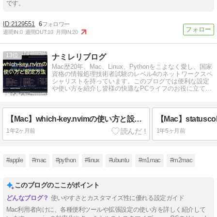
です。
2129551
6
週間IN:
0
週間OUT:
10
月間IN:
20
13
ナミレリブログ
Mac歴20年、Mac、Linux、Pythonをこよなく愛し、国家
資格の情報処理技術者試験のレベル4のネットワークスペ
シャリストを持っています。このブログでは便利な設定
や使い方を紹介し皆様の快適なPCライフのお役に立てば
幸いです。
【Mac】which-key.nvimの使い方と設定方法
1年2ヶ月前
1年5ヶ月前
#apple
#mac
#python
#linux
#ubuntu
#m1mac
#m2mac
このブログのここがポイント
使いやすさとカスタマイズ性に優れる設定ガイド
Mac利用者向けに、各種便利ツールや拡張設定の使い方を詳しく紹介して