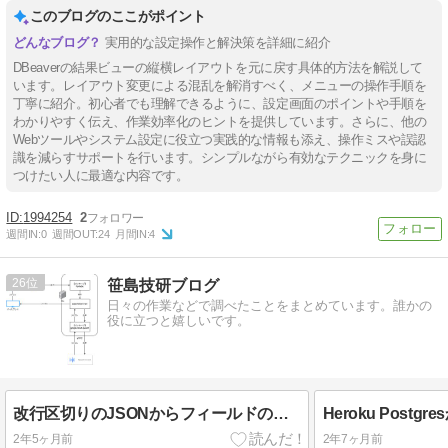
このブログのここがポイント
実用的な設定操作と解決策を詳細に紹介
DBeaverの結果ビューの縦横レイアウトを元に戻す具体的方法を解説して
います。レイアウト変更による混乱を解消すべく、メニューの操作手順を
丁寧に紹介。初心者でも理解できるように、設定画面のポイントや手順を
わかりやすく伝え、作業効率化のヒントを提供しています。さらに、他の
Webツールやシステム設定に役立つ実践的な情報も添え、操作ミスや誤認
識を減らすサポートを行います。シンプルながら有効なテクニックを身に
つけたい人に最適な内容です。
1994254
2
週間IN:
0
週間OUT:
24
月間IN:
4
26
笹島技研ブログ
日々の作業などで調べたことをまとめています。誰かの
役に立つと嬉しいです。
改行区切りのJSONからフィールドの値を抽出する
2年5ヶ月前
2年7ヶ月前