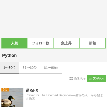
人気
フォロー数
急上昇
新着
Python
1〜30位
31〜60位
61〜90位
画像表示
文字表示
1
踊るFX
Prayer for The Doomed Beginner──墓場の入口から始ま
る物語