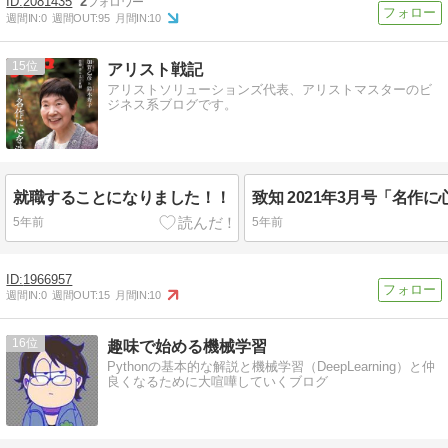
2081435
2
週間IN:
0
週間OUT:
95
月間IN:
10
15
アリスト戦記
アリストソリューションズ代表、アリストマスターのビ
ジネス系ブログです。
就職することになりました！！
5年前
5年前
1966957
週間IN:
0
週間OUT:
15
月間IN:
10
16
趣味で始める機械学習
Pythonの基本的な解説と機械学習（DeepLearning）と仲
良くなるために大喧嘩していくブログ