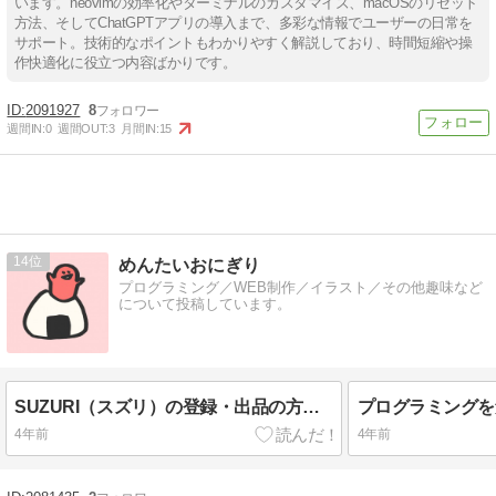
います。neovimの効率化やターミナルのカスタマイズ、macOSのリセット
方法、そしてChatGPTアプリの導入まで、多彩な情報でユーザーの日常を
サポート。技術的なポイントもわかりやすく解説しており、時間短縮や操
作快適化に役立つ内容ばかりです。
2091927
8
週間IN:
0
週間OUT:
3
月間IN:
15
14
めんたいおにぎり
プログラミング／WEB制作／イラスト／その他趣味など
について投稿しています。
SUZURI（スズリ）の登録・出品の方法は超簡単！実際に販売してみました
4年前
4年前