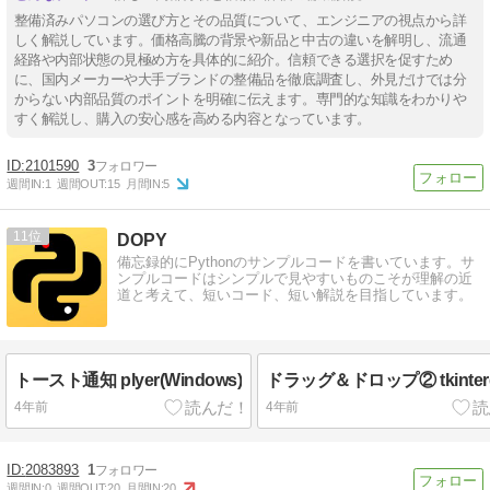
整備済みパソコンの選び方とその品質について、エンジニアの視点から詳
しく解説しています。価格高騰の背景や新品と中古の違いを解明し、流通
経路や内部状態の見極め方を具体的に紹介。信頼できる選択を促すため
に、国内メーカーや大手ブランドの整備品を徹底調査し、外見だけでは分
からない内部品質のポイントを明確に伝えます。専門的な知識をわかりや
すく解説し、購入の安心感を高める内容となっています。
2101590
3
週間IN:
1
週間OUT:
15
月間IN:
5
11
DOPY
備忘録的にPythonのサンプルコードを書いています。サ
ンプルコードはシンプルで見やすいものこそが理解の近
道と考えて、短いコード、短い解説を目指しています。
トースト通知 plyer(Windows)
ドラッグ＆ドロップ② tkinter
4年前
4年前
2083893
1
週間IN:
0
週間OUT:
20
月間IN:
20