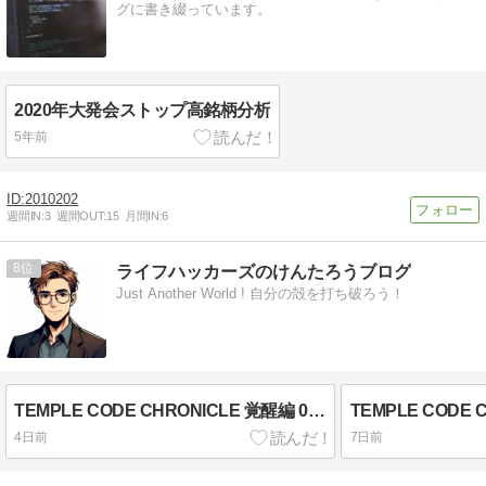
グに書き綴っています。
2020年大発会ストップ高銘柄分析
5年前
2010202
週間IN:
3
週間OUT:
15
月間IN:
6
8
ライフハッカーズのけんたろうブログ
Just Another World ! 自分の殻を打ち破ろう！
TEMPLE CODE CHRONICLE 覚醒編 06｜水を配る手
4日前
7日前