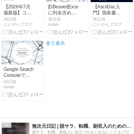
【2026年7月
[DBeaver]Excel
【AsciiDoc入
最新版】コス
に列名含めて
門】箇条書
トコのガソリ
コピーや選択
き・チェック
35日前
35日前
35日前
にいやんブログ
trelab
にいやんブログ
ンは本当に安
行のみコピー
ボックス・定
い？年会費の
をするなどの
義リストの極
損益分岐点と
おすすめコピ
意をマスター
リワード還元
ー方法
しよう！
全て表示
の落とし穴を
徹底解説（ス
ポット検証）
Google Search
Consoleで
sitemap.xmlが
50日前
trelab
読み込めない
時の対処法
【All in One
SEO】
7
無次元日記 | 脱サラ、転職、副収入のためのブログ
脱サラ、転職、副収入に役立つかもしれないことをブロ