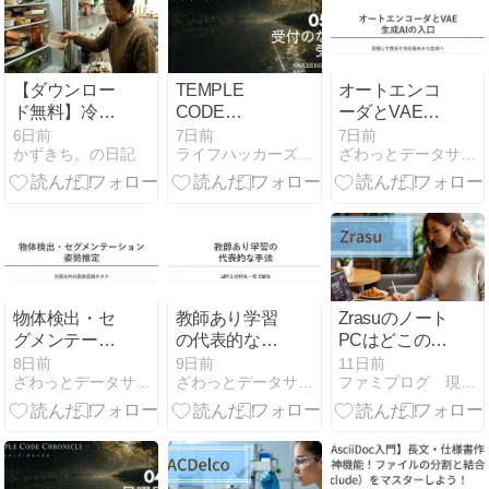
【ダウンロー
TEMPLE
オートエンコ
ド無料】冷蔵
CODE
ーダとVAE｜
庫の「困っ
CHRONICLE
生成AIの入口
6日前
7日前
7日前
かずきち。の日記
ライフハッカーズのけんたろうブログ
ざわっとデータサイエンスブログ
た」を解決！
覚醒編 05｜受
残り物でプロ
付のない受付
級レシピが作
れるAIアプリ
を開発しまし
た【フードロ
ス削減完全ガ
イド】
物体検出・セ
教師あり学習
Zrasuのノート
グメンテーシ
の代表的な手
PCはどこの国
ョン・姿勢推
法
のメーカー？
8日前
9日前
11日前
ざわっとデータサイエンスブログ
ざわっとデータサイエンスブログ
ファミプログ 現役エンジニアのプログラミング入門講座
定
品質と評判を
エンジニアが
徹底解説！