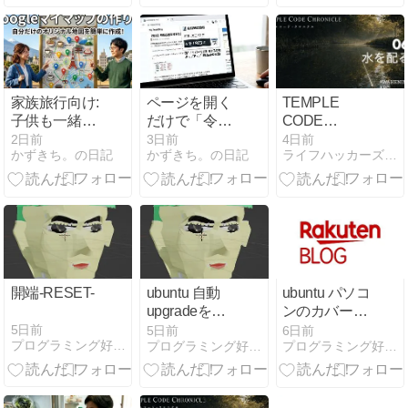
おいらの気持
FX
ちがひっくり
返ったんじゃ
｜クソザコFX
家族旅行向け:
ページを開く
TEMPLE
子供も一緒に
だけで「令和
CODE
計画！Google
◯年（和
CHRONICLE
2日前
3日前
4日前
かずきち。の日記
かずきち。の日記
ライフハッカーズのけんたろうブログ
マイマップで
暦）」が西暦
覚醒編 06｜水
楽しい思い出
に化ける
を配る手
を地図に残そ
Chrome拡張機
う
能「和暦→西
暦変換器」を
作ったら超快
適になった
開端-RESET-
ubuntu 自動
ubuntu パソコ
upgradeをや
ンのカバーを
める方法
閉じたときの
5日前
5日前
6日前
プログラミング好きなきょうゆうくんのブログ
プログラミング好きなきょうゆうくんのブログ
プログラミング好きなきょうゆうくんのブログ
動作