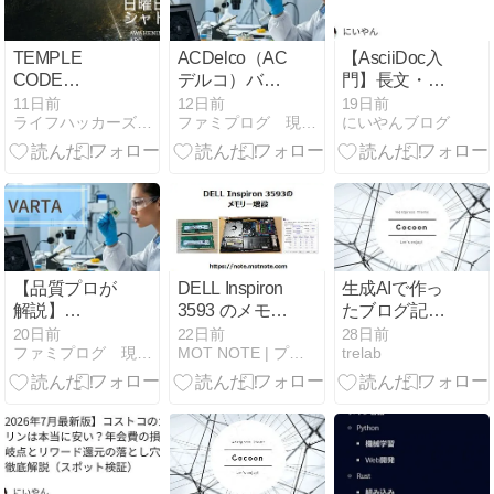
TEMPLE
ACDelco（AC
【AsciiDoc入
CODE
デルコ）バッ
門】長文・仕
CHRONICLE
テリーはどこ
様書作成の神
11日前
12日前
19日前
ライフハッカーズのけんたろうブログ
ファミプログ 現役エンジニアのプログラミング入門講座
にいやんブログ
覚醒編 04｜日
の国のメーカ
機能！ファイ
曜日のシャト
ー？10年超エ
ルの分割と結
ル
ンジニアが品
合（include）
質・評判を徹
をマスターし
底解説
よう！
【品質プロが
DELL Inspiron
生成AIで作っ
解説】
3593 のメモリ
たブログ記事
VARTA（バル
ー増設
はPV数を稼げ
20日前
22日前
28日前
ファミプログ 現役エンジニアのプログラミング入門講座
MOT NOTE | プログラムと車とドローン関連のメモ
trelab
タ）はどこの
るか？稼げな
国のメーカ
いか？実際に
ー？評判やお
書いた結果を
すすめ、寿命
紹介
まで徹底レビ
ュー！