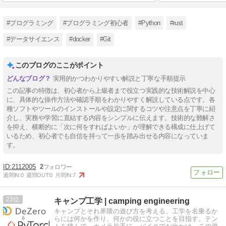
#プログラミング
#プログラミング初心者
#Python
#rust
#データサイエンス
#docker
#Git
このブログのここがポイント
実用的かつわかりやすい解説と丁寧な手順提示
この記事の特徴は、初心者から上級者まで役立つ実践的な技術解説を中心
に、具体的な操作方法や確認手順をわかりやすく解説している点です。各
種ソフトやツールのインストールや設定に関するコツや注意点を丁寧に紹
介し、実務や学習に直結する内容をシンプルに伝えます。技術的な難解さ
を抑え、横断的に「次に何をすればよいか」が理解できる構成に仕上げて
いるため、初心者でも自信を持って一歩を踏み出せる内容になっていま
す。
2112005
2
週間IN:
0
週間OUT:
0
月間IN:
7
23
キャンプ工学 | camping engineering
キャンプとそれ界隈の遊び方を考える。工学を名乗るか
らには何かを作り、何かの役に立つことを目指す。テン