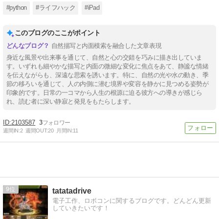
#python
#ライフハック
#iPad
このブログのここがポイント
自然描写と内面模索を融合した文章表現
身近な風景や出来事を通じて、自然と心の交錯を巧みに描き出していま
す。いずれも細やかな描写と内面の微細な変化に焦点をあて、静謐な情緒
を伝えながらも、深遠な思索を誘います。特に、自然の光や水の動き、季
節の移ろいを通じて、人の内側に潜む境界や変容を静かに見つめる姿勢が
印象的です。日常の一コマから人生の根源に迫る彼方への導きが感じら
れ、読む者に深い静寂と発見をもたらします。
2103587
3
週間IN:
2
週間OUT:
20
月間IN:
11
9
tatatadrive
電子工作、ロボコンに関するブログです。どんどん更新
していきたいです！