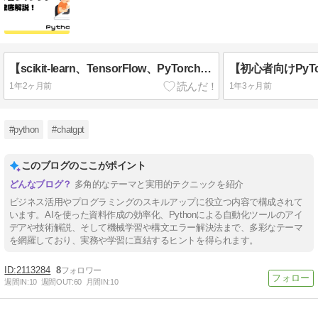
【scikit-learn、TensorFlow、PyTorch】機械学習におすすめのPythonライブラリ3選！
1年2ヶ月前
1年3ヶ月前
#python
#chatgpt
このブログのここがポイント
多角的なテーマと実用的テクニックを紹介
ビジネス活用やプログラミングのスキルアップに役立つ内容で構成されて
います。AIを使った資料作成の効率化、Pythonによる自動化ツールのアイ
デアや技術解説、そして機械学習や構文エラー解決法まで、多彩なテーマ
を網羅しており、実務や学習に直結するヒントを得られます。
2113284
8
週間IN:
10
週間OUT:
60
月間IN:
10