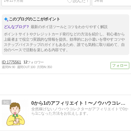
1年11ヶ月前
2年前
このブログのここがポイント
最新のポイ活ツールとコツをわかりやすく解説
ポイントサイトやクレジットカード発行などの方法を紹介し、初心者から
上級者まで役立つ実践的な情報を提供。効率的にお小遣いを増やすコツや
ステップバイステップのガイドもあるため、誰でも気軽に取り組めて、自
分のペースで活動を楽しめる内容です。
1775561
12
週間IN:
90
週間OUT:
100
月間IN:
350
9
0から1のアフィリエイト！〜ノウハウコレクター脱出〜
全然稼げないノウハウコレクターがアフィリエイトで0か
ら1になった方法をお伝えします。