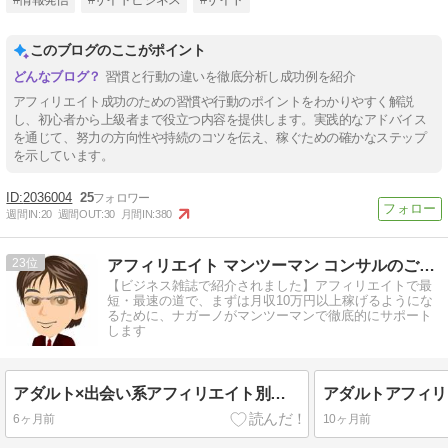
このブログのここがポイント
習慣と行動の違いを徹底分析し成功例を紹介
アフィリエイト成功のための習慣や行動のポイントをわかりやすく解説
し、初心者から上級者まで役立つ内容を提供します。実践的なアドバイス
を通じて、努力の方向性や持続のコツを伝え、稼ぐための確かなステップ
を示しています。
2036004
25
週間IN:
20
週間OUT:
30
月間IN:
380
23
アフィリエイト マンツーマン コンサルのご案内
【ビジネス雑誌で紹介されました】アフィリエイトで最
短・最速の道で、まずは月収10万円以上稼げるようにな
るために、ナガーノがマンツーマンで徹底的にサポート
します
アダルト×出会い系アフィリエイト別サイト運用を学べる書籍紹介
6ヶ月前
10ヶ月前