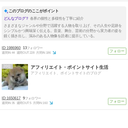
このブログのここがポイント
各界の個性と多様性を丁寧に紹介
さまざまなジャンルや分野で活躍する人物を取り上げ、その人生や足跡を
シンプルかつ興味深く伝える。音楽、舞台、芸術の分野から実力者の姿を
鋭く描き出し、深みのある人物像を読者に提示している。
1986960
13
週間IN:
44
週間OUT:
228
月間IN:
186
20
アフィリエイト・ポイントサイト生活
アフィリエイト、ポイントサイトのブログ
1650617
9
週間IN:
35
週間OUT:
5
月間IN:
160