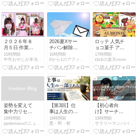
셔플 라인댄스/
製ハンドル シ
Improver
リコン油紙
100枚付き パ
ティメーカー
ミートプレス
1セット 999円
２０２６年８
2026夏Xサー
ロッテ 人気チ
月５日 作業中
チバン解除さ
ョコ菓子 アソ
報告
れず
ートセット
15時間前
16時間前
17時間前
中年おやじが本当にアフィリエイトで稼げる？実験証明ブログ
0から1のアフィリエイト！〜ノウハウコレクター脱出〜
ゆゆの楽天room
姿勢を変えて
【第3回】仕
【初心者向
集中力リセッ
事は人生の一
け】サーチコ
ト！電動昇降
部である｜人
ンソールを使
18時間前
18時間前
19時間前
ppdemaruのニュース
悪・即・斬
サラリーマンパパのブログ
デスクの威力
生を豊かにす
ったブログの
る働き方を考
リライトのや
える
り方｜4つの