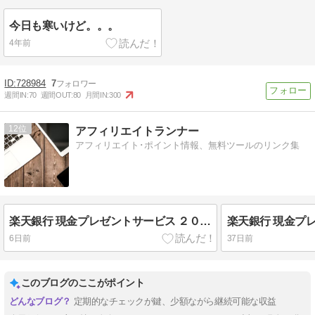
今日も寒いけど。。。
4年前
728984
7
週間IN:
70
週間OUT:
80
月間IN:
300
12
アフィリエイトランナー
アフィリエイト･ポイント情報、無料ツールのリンク集
楽天銀行 現金プレゼントサービス ２０２６年７月は１０円獲得
6日前
37日前
このブログのここがポイント
定期的なチェックが鍵、少額ながら継続可能な収益