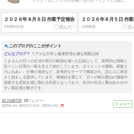
トだけで月に２０万円を稼げるのか？ちょっと活動して
みます。
２０２６年８月６日 作業予定報告
２０２６年８月５日 作業
2時間50分前
13時間前
このブログのここがポイント
リアルな日常と健康管理を綴る実践記録
くまさんの日々の生活や努力の軌跡を綴った記録として、実用的な情報と
生々しい日常の一面を交えて紹介しています。ダイエットや運動、家族と
のふれあい、仕事の進捗など、多角的なテーマで構成され、読む人に身近
さと励ましを提供しています。体験談を通じて、日々の積み重ねの価値や
前進する意欲を感じ取れる内容となっており、自分の生活と重ね合わせや
すい親近感が魅力です。
2108729
25
週間IN:
234
週間OUT:
1032
月間IN:
1032