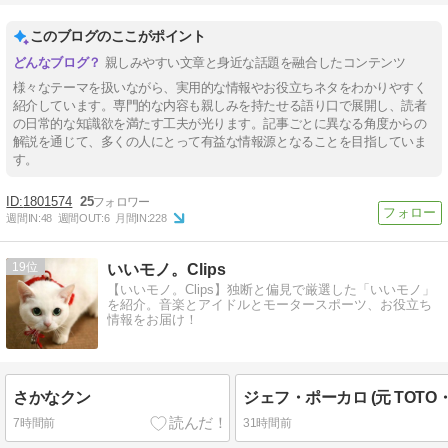
このブログのここがポイント
親しみやすい文章と身近な話題を融合したコンテンツ
様々なテーマを扱いながら、実用的な情報やお役立ちネタをわかりやすく
紹介しています。専門的な内容も親しみを持たせる語り口で展開し、読者
の日常的な知識欲を満たす工夫が光ります。記事ごとに異なる角度からの
解説を通じて、多くの人にとって有益な情報源となることを目指していま
す。
1801574
25
週間IN:
48
週間OUT:
6
月間IN:
228
19
いいモノ。Clips
【いいモノ。Clips】独断と偏見で厳選した「いいモノ」
を紹介。音楽とアイドルとモータースポーツ、お役立ち
情報をお届け！
さかなクン
ジェフ・ポーカロ (元 TOTO
7時間前
31時間前