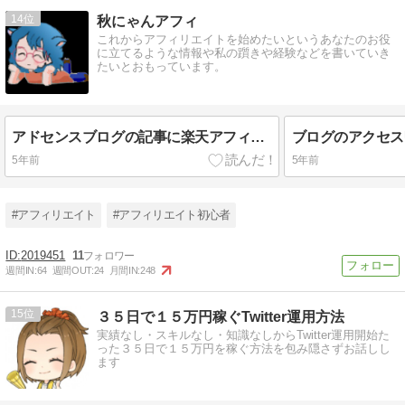
14
秋にゃんアフィ
これからアフィリエイトを始めたいというあなたのお役
に立てるような情報や私の躓きや経験などを書いていき
たいとおもっています。
アドセンスブログの記事に楽天アフィリエイトを絡める！
5年前
5年前
#アフィリエイト
#アフィリエイト初心者
2019451
11
週間IN:
64
週間OUT:
24
月間IN:
248
15
３５日で１５万円稼ぐTwitter運用方法
実績なし・スキルなし・知識なしからTwitter運用開始た
った３５日で１５万円を稼ぐ方法を包み隠さずお話しし
ます