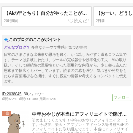
【AIの早とちり】自分がやったことがないことをAIに依頼する危険性。当たり前なことも間違ったまま進むかも
20時間前
2日前
このブログのここがポイント
多彩なテーマで共感と気づき提供
日常のさまざまな出来事や思考を鋭く、かつ親しみやすく綴るコラム集で
す。テーマは多岐にわたり、ツールの完成報告や効率化の工夫、AIの取り
扱い、そして継続性の重要性といった実用的な内容から、少し突っ込んだ
思索まで幅広くカバーしています。読者の共感を呼び、気づきや発見をも
たらす言葉選びを心掛け、すぐに役立つ情報や考え方をコンパクトに伝え
ます。
2038045
30
週間IN:
280
週間OUT:
480
月間IN:
1200
3
中年おやじが本当にアフィリエイトで稼げる？実験証明ブログ
初めましてくまです！中年のおやじアフィリエイターで
す。今現在、楽天・アマゾン・アドセンス等各種ASPの
アフィリエイトに取り組んでます。本当にアフィリエイ