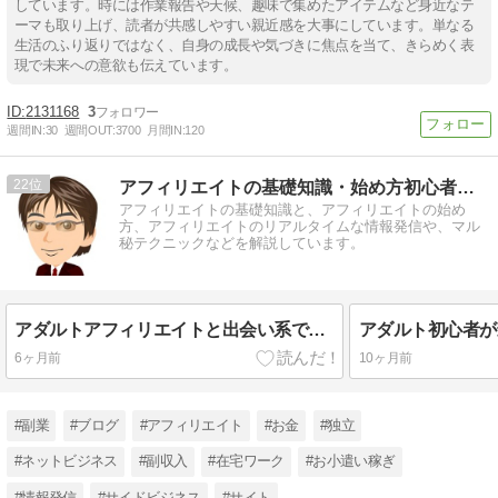
しています。時には作業報告や天候、趣味で集めたアイテムなど身近なテ
ーマも取り上げ、読者が共感しやすい親近感を大事にしています。単なる
生活のふり返りではなく、自身の成長や気づきに焦点を当て、きらめく表
現で未来への意欲も伝えています。
2131168
3
週間IN:
30
週間OUT:
3700
月間IN:
120
22
アフィリエイトの基礎知識・始め方初心者講座
アフィリエイトの基礎知識と、アフィリエイトの始め
方、アフィリエイトのリアルタイムな情報発信や、マル
秘テクニックなどを解説しています。
アダルトアフィリエイトと出会い系で稼ぐ別サイト運用とリライト戦略の全体像
6ヶ月前
10ヶ月前
#副業
#ブログ
#アフィリエイト
#お金
#独立
#ネットビジネス
#副収入
#在宅ワーク
#お小遣い稼ぎ
#情報発信
#サイドビジネス
#サイト