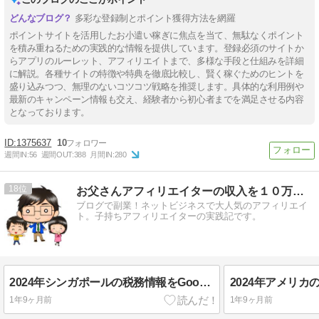
多彩な登録制とポイント獲得方法を網羅
ポイントサイトを活用したお小遣い稼ぎに焦点を当て、無駄なくポイント
を積み重ねるための実践的な情報を提供しています。登録必須のサイトか
らアプリのルーレット、アフィリエイトまで、多様な手段と仕組みを詳細
に解説。各種サイトの特徴や特典を徹底比較し、賢く稼ぐためのヒントを
盛り込みつつ、無理のないコツコツ戦略を推奨します。具体的な利用例や
最新のキャンペーン情報も交え、経験者から初心者までを満足させる内容
となっております。
1375637
10
週間IN:
56
週間OUT:
388
月間IN:
280
18
お父さんアフィリエイターの収入を１０万円増やす方法
ブログで副業！ネットビジネスで大人気のアフィリエイ
ト。子持ちアフィリエイターの実践記です。
2024年シンガポールの税務情報をGoogleに提出する方法[GoogleAdSense]
1年9ヶ月前
1年9ヶ月前