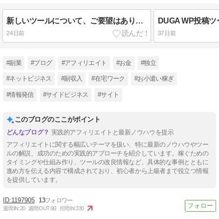
新しいツールについて、ご要望はありませんか？
24日前
37日前
#副業
#ブログ
#アフィリエイト
#お金
#独立
#ネットビジネス
#副収入
#在宅ワーク
#お小遣い稼ぎ
#情報発信
#サイドビジネス
#サイト
このブログのここがポイント
実践的アフィリエイトと最新ノウハウを提示
アフィリエイトに関する幅広いテーマを扱い、特に最新のノウハウやツー
ルの解説、成功のための実践的アプローチを紹介しています。稼ぐための
タイミングや仕組み作り、ツールの改良情報など、具体的な事例とともに
進め方を伝える内容で構成されており、初心者から上級者まで役立つ情報
を提供しています。
1197905
13
週間IN:
20
週間OUT:
90
月間IN:
330