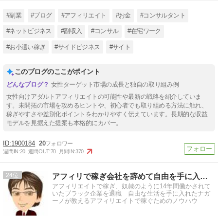
#副業
#ブログ
#アフィリエイト
#お金
#コンサルタント
#ネットビジネス
#副収入
#コンサル
#在宅ワーク
#お小遣い稼ぎ
#サイドビジネス
#サイト
このブログのここがポイント
女性ターゲット市場の成長と独自の取り組み例
女性向けアダルトアフィリエイトの可能性や最新の戦略を紹介していま
す。未開拓の市場を攻めるヒントや、初心者でも取り組める方法に触れ、
稼ぎやすさや差別化ポイントをわかりやすく伝えています。長期的な収益
モデルを見据えた提案も本格的にカバー。
1900184
20
週間IN:
20
週間OUT:
70
月間IN:
370
24
アフィリで稼ぎ会社を辞めて自由を手に入れたナガーノのブログ
アフィリエイトで稼ぎ、奴隷のように14年間働かされて
いたブラック企業を退職 自由な生活を手に入れたナガ
ーノが教えるアフィリエイトで稼ぐためのノウハウ