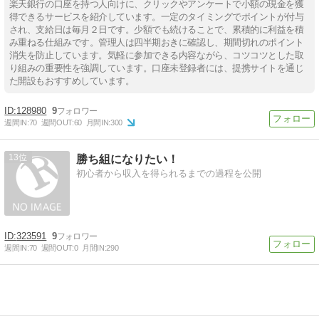
楽天銀行の口座を持つ人向けに、クリックやアンケートで小額の現金を獲
得できるサービスを紹介しています。一定のタイミングでポイントが付与
され、支給日は毎月２日です。少額でも続けることで、累積的に利益を積
み重ねる仕組みです。管理人は四半期おきに確認し、期間切れのポイント
消失を防止しています。気軽に参加できる内容ながら、コツコツとした取
り組みの重要性を強調しています。口座未登録者には、提携サイトを通じ
た開設もおすすめしています。
128980
9
週間IN:
70
週間OUT:
60
月間IN:
300
13
勝ち組になりたい！
初心者から収入を得られるまでの過程を公開
323591
9
週間IN:
70
週間OUT:
0
月間IN:
290