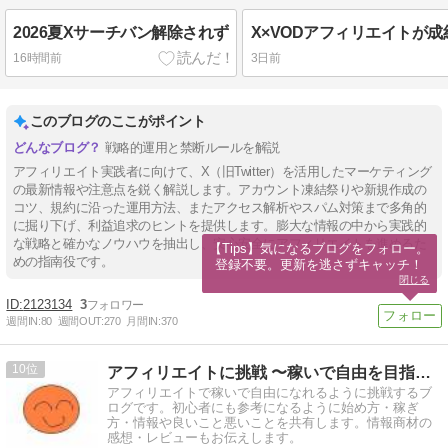
2026夏Xサーチバン解除されず
16時間前
3日前
このブログのここがポイント
戦略的運用と禁断ルールを解説
アフィリエイト実践者に向けて、X（旧Twitter）を活用したマーケティング
の最新情報や注意点を鋭く解説します。アカウント凍結祭りや新規作成の
コツ、規約に沿った運用方法、またアクセス解析やスパム対策まで多角的
に掘り下げ、利益追求のヒントを提供します。膨大な情報の中から実践的
な戦略と確かなノウハウを抽出し、安心安全にアフィリエイトを進めるた
【Tips】気になるブログをフォロー。

めの指南役です。
登録不要。更新を逃さずキャッチ！
閉じる
2123134
3
週間IN:
80
週間OUT:
270
月間IN:
370
10
アフィリエイトに挑戦 〜稼いで自由を目指す〜
アフィリエイトで稼いで自由になれるように挑戦するブ
ログです。初心者にも参考になるように始め方・稼ぎ
方・情報や良いこと悪いことを共有します。情報商材の
感想・レビューもお伝えします。