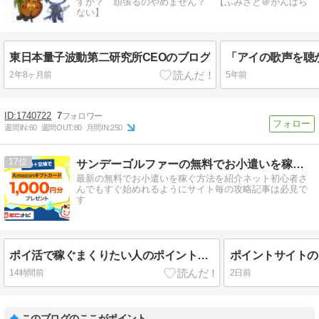
すか？ 頑張るのやめません？ 【ふみさと＠がんばら
ない】
東日本量子波動第二研究所CEOのブログ
2年8ヶ月前
5年前
1740722
7
週間IN:
60
週間OUT:
80
月間IN:
250
17
サンデーゴルファーの無料でお小遣いを稼ぐ方法
最新の無料でお小遣いを稼ぐ方法を紹介ネット初心者さ
んでもすぐ始めれるようにサイト毎の攻略記事は必見で
す
ポイ活で稼ぐまくりたい人のポイントインカムで換金達成
14時間前
2日前
このブログのここがポイント