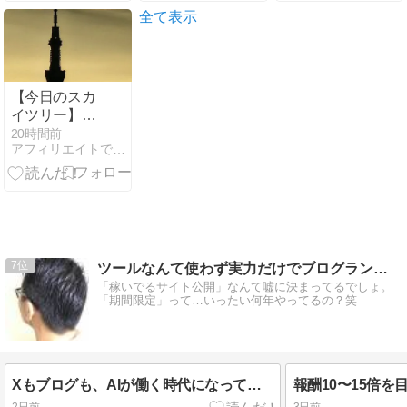
手順でアクセ
全て表示
スアップ
【今日のスカ
イツリー】
18:06～撮影
20時間前
アフィリエイトで月収３５０万円！
（2枚）
7
ツールなんて使わず実力だけでブログランキング上位維持してます
「稼いでるサイト公開」なんて嘘に決まってるでしょ。
「期間限定」って…いったい何年やってるの？笑
Xもブログも、AIが働く時代になってきました。