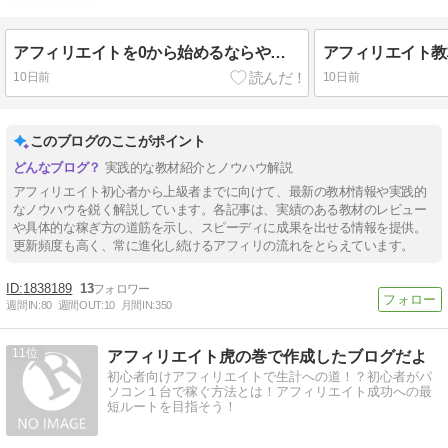
アフィリエイトを0から始めるならやること稼ぐロードマップ！4つの教材も紹介！
10日前
10日前
このブログのここがポイント
実践的な教材紹介とノウハウ解説
アフィリエイト初心者から上級者までに向けて、最新の教材情報や実践的
なノウハウを鋭く解説しています。各記事は、実績のある教材のレビュー
や具体的な稼ぎ方の道筋を示し、スピーディに成果を出せる情報を提供。
更新頻度も高く、常に進化し続けるアフィリの流れをとらえています。
1838189
13
週間IN:
80
週間OUT:
10
月間IN:
350
11
アフィリエイト虎の巻で作成したブログだよ
初心者向けアフィリエイトで生計への道！？初心者がパ
ソコン１台で稼ぐ方法とは！アフィリエイト成功への最
短ルートを目指そう！