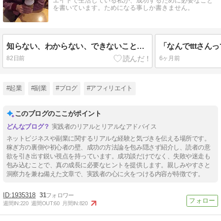
エイトで生活している私が、成功するために必要なこと
を書いています。ためになる事しか書きません。
知らない、わからない、できないことが多い？そんなん最高やん！！って話
82日前
6ヶ月前
#起業
#副業
#ブログ
#アフィリエイト
このブログのここがポイント
実践者のリアルとリアルなアドバイス
ネットビジネスや副業に関するリアルな経験と気づきを伝える場所です。
稼ぎ方の裏側や初心者の壁、成功の方法論を包み隠さず紹介し、読者の意
欲を引き出す鋭い視点を持っています。成功談だけでなく、失敗や迷走も
包み込むことで、真の成長に必要なヒントを提供します。親しみやすさと
洞察力を兼ね備えた文章で、実践者の心に火をつける内容が特徴です。
1935318
31
週間IN:
220
週間OUT:
60
月間IN:
820