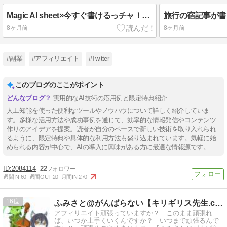
Magic AI sheet×今すぐ書けるっチャ！の活用方法
8ヶ月前
8ヶ月前
#副業
#アフィリエイト
#Twitter
このブログのここがポイント
実用的なAI技術の応用例と限定特典紹介
人工知能を使った便利なツールやノウハウについて詳しく紹介していま
す。多様な活用方法や成功事例を通じて、効率的な情報発信やコンテンツ
作りのアイデアを提案。読者が自分のペースで新しい技術を取り入れられ
るように、限定特典や具体的な利用方法も盛り込まれています。気軽に始
められる内容が中心で、AIの導入に興味がある方に最適な情報源です。
2084114
22
週間IN:
60
週間OUT:
20
月間IN:
270
16
ふみさと@がんばらない【キリギリス先生.com】
アフィリエイト頑張っていますか？ このまま頑張れ
ば、いつか上手くいくんですか？ いつまで頑張るんで