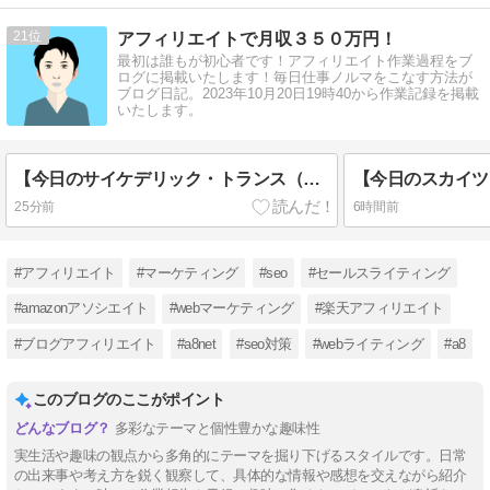
21
アフィリエイトで月収３５０万円！
最初は誰もが初心者です！アフィリエイト作業過程をブ
ログに掲載いたします！毎日仕事ノルマをこなす方法が
ブログ日記。2023年10月20日19時40から作業記録を掲載
いたします。
【今日のサイケデリック・トランス（Short）】#mandelbrot #trippy #animation Spiral Landscape Trance: Beats of Mind-blowing Adrenaline Symphony.
25分前
6時間前
#アフィリエイト
#マーケティング
#seo
#セールスライティング
#amazonアソシエイト
#webマーケティング
#楽天アフィリエイト
#ブログアフィリエイト
#a8net
#seo対策
#webライティング
#a8
このブログのここがポイント
多彩なテーマと個性豊かな趣味性
実生活や趣味の観点から多角的にテーマを掘り下げるスタイルです。日常
の出来事や考え方を鋭く観察して、具体的な情報や感想を交えながら紹介