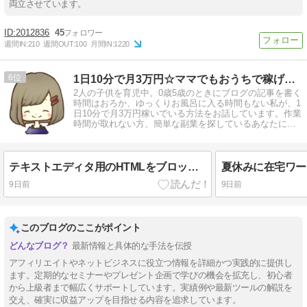
両立させています。
2012836
45
週間IN:
210
週間OUT:
100
月間IN:
1220
6
1日10分で月3万円☆ママでもおうちで稼げる方法を解説
2人の子供を育児中。0歳5歳のときにブログの記事を書く
時間はおろか、ゆっくりお風呂に入る時間もない私が、1
日10分で月3万円稼いでいる方法をお話しています。作業
時間が取れない方、簡単な副業を探しているあなたにお
すすめの方法です♪
テキストエディタ用のHTMLをブロックエディタの方に貼り付けて変換する方法
9日前
9日前
このブログのここがポイント
最新情報と具体的な手法を伝授
アフィリエイトやネットビジネスに役立つ情報を詳細かつ実践的に提供し
ます。定期的なセミナーやプレゼント企画で学びの機会を拡充し、初心者
から上級者まで幅広くサポートしています。実績例や最新ツールの解説を
交え、確実に収益アップを目指せる内容を追求しています。