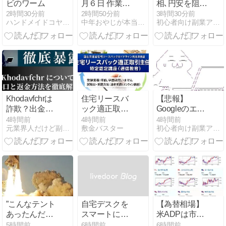
ビのワーム
月６日 作業予
相､円安を阻止
Adrenaline
定報告
するために日
2時間30分前
2時間50分前
3時間30分前
Symphony.
ハンドメイドコヤマルアー
中年おやじが本当にアフィリエイトで稼げる？実験証明ブログ
初心者向け副業アフィリエイト情報館 InfoShop
米の通貨当局
が実施した為
替介入は｢一時
しのぎに過ぎ
ない｣との認識
を示す
Khodavfchrは
住宅リースバ
【悲報】
詐欺？出金で
ック適正取引
Googleのエン
きないと評判
主任者 必須知
ジニア「最近
4時間前
4時間前
4時間前
元業界人だけど副業商材のこと全部暴露します｜
敷金バスター
初心者向け副業アフィリエイト情報館 InfoShop
の悪質案件の
識体系
AIで仕事がつ
闇を元業者が
まらなくなっ
暴露
た」
”こんなテント
自宅デスクを
【為替相場】
あったんだ！
スマートに！
米ADPは市場
日本の被災地
SwitchBot ス
予想をやや下
5時間前
6時間前
6時間前