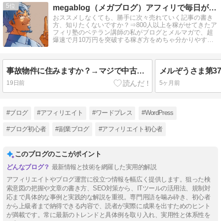
5
megablog（メガブログ）アフィリで毎日が給料日に！
おススメしなくても、勝手に次々売れていく記事の書き
方、知りたくないですか？⇒800人以上を稼がせてきたア
フィリ塾のベテラン講師の私がブログとメルマガで、超
爆速で月10万円を突破する稼ぎ方をめちゃ分かりやすく
教えてます。 稼げていない人必見！
事故物件に住みますか？→マジで中古ドメインとか、やめなよ！
19日前
5ヶ月前
#ブログ
#アフィリエイト
#ワードプレス
#WordPress
#ブログ初心者
#副業ブログ
#アフィリエイト初心者
このブログのここがポイント
最新情報と技術を網羅した実用的解説
アフィリエイトやブログ運営に役立つ情報を幅広く提供します。狙った検
索意図の把握や文章の書き方、SEO対策から、ITツールの活用法、規制対
応まで具体的な事例と実践的な解説を重視。専門用語を噛み砕き、初心者
から上級者まで納得できる内容で、読者が実際に成果を出すためのヒント
が満載です。常に最新のトレンドと具体例を取り入れ、実用性と体系性を