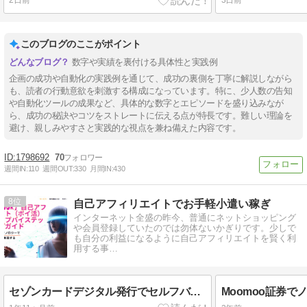
2日前
3日前
このブログのここがポイント
数字や実績を裏付ける具体性と実践例
企画の成功や自動化の実践例を通じて、成功の裏側を丁寧に解説しながら
も、読者の行動意欲を刺激する構成になっています。特に、少人数の告知
や自動化ツールの成果など、具体的な数字とエピソードを盛り込みなが
ら、成功の秘訣やコツをストレートに伝える点が特長です。難しい理論を
避け、親しみやすさと実践的な視点を兼ね備えた内容です。
1798692
70
週間IN:
110
週間OUT:
330
月間IN:
430
8
自己アフィリエイトでお手軽小遣い稼ぎ
インターネット全盛の昨今、普通にネットショッピング
や会員登録していたのでは勿体ないかぎりです。少しで
も自分の利益になるように自己アフィリエイトを賢く利
用する事…
セゾンカードデジタル発行でセルフバック報酬ゲット【ポイ活完全ガイド】