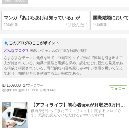
マンガ『あぶらあげは知っている』が連載されたホーム社のWEBサイトは何でしょう？
10時間前
14時間前
このブログのここがポイント
幅広いジャンルの丁寧な解説が魅力
さまざまなテーマに焦点を当て、豆知識やクイズ形式で興味を引き出す工
夫が施されている。知識の整理と理解を深め、読むたびに新たな発見があ
る構成で構築されている。専門的な内容も親しみやすい表現を用いて伝え
ており、知的好奇心を刺激する点が特徴である。
1609338
17
週間IN:
360
週間OUT:
1350
月間IN:
1470
2
【アフィライフ】初心者apaが月収250万円稼いだ方法
僕自身がやってきたアフィリエイトに関するブログで
す。気楽に読んでいただけると幸いです(^^)