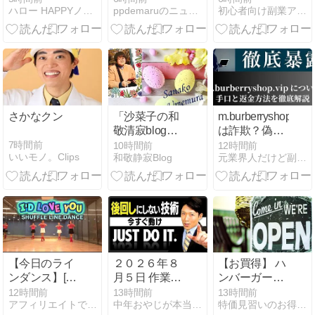
ハロー HAPPYノマドライフ
ppdemaruのニュース
初心者向け副業アフィリエイト情報館 InfoShop
で見たことな
イッチボット
回るもドル円
いのは、な
のすすめ
に大きな値動
ぜ？”
きなし 米イラ
ン情勢はさら
に停戦期待高
まる インフレ
懸念後退で金
上昇
さかなクン
「沙菜子の和
m.burberryshop.vip
敬清寂blog」
は詐欺？偽
自己紹介
BURBERRY
7時間前
10時間前
12時間前
いいモノ。Clips
和敬静寂Blog
元業界人だけど副業商材のこと全部暴露します｜
サイトで出金
できない悪質
手口と評判を
暴露
【今日のライ
２０２６年８
【お買得】 ハ
ンダンス】[초
月５日 作業報
ンバーガープ
중급] I’D
告
レス アルミ製
12時間前
13時間前
13時間前
アフィリエイトで月収３５０万円！
中年おやじが本当にアフィリエイトで稼げる？実験証明ブログ
特価見習いのお得情報マルシェ
LOVE YOU /
直径11.8cm 木