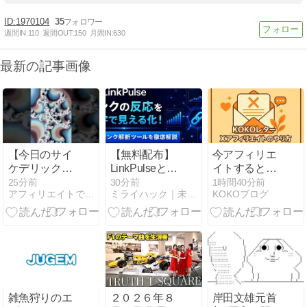
1970104
35
週間IN:
110
週間OUT:
150
月間IN:
630
最新の記事画像
【今日のサイ
【無料配布】
今アフィリエ
ケデリック・
LinkPulseと
イトするとい
トランス
は？独自ドメ
いモノ
25分前
30分前
1時間40分前
アフィリエイトで月収３５０万円！
ミライハック｜未来派野郎hiro公式ブログ
KOKOブログ
（Short）】
インで使える
#mandelbrot
リンク解析ツ
#trippy
ールを徹底解
#animation
説！
Spiral
Landscape
Trance: Beats
of Mind-
雑魚狩りのエ
２０２６年８
岸田文雄元首
blowing