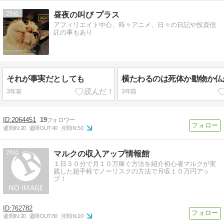
25
昼夜の叫び プラス
アフィリエイト中心、時々アニメ、日々の日記や投資信
託の事もあり
それが事実だとしても
横たわるのは死体か動物か仏
3年前
3年前
2064451
19
週間IN:
20
週間OUT:
40
月間IN:
50
26
マルクの収入アップ情報館
１日３０分で月１０万稼ぐ方法を紹介初心者マルクが実
践した超手軽でノーリスクの方法で月収１０万円アッ
プ！
762782
週間IN:
20
週間OUT:
80
月間IN:
20