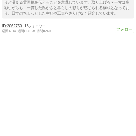
りと温まる雰囲気を伝えることを意識しています。取り上げるテーマは多
彩ながらも、一貫した温かさと暮らしの彩りが感じられる構成となってお
り、日常のちょっとした幸せや工夫をさりげなく紹介しています。
2062759
13
週間IN:
14
週間OUT:
28
月間IN:
60