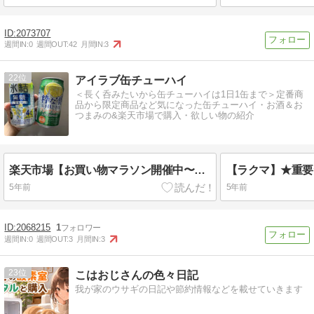
2073707
週間IN:
0
週間OUT:
42
月間IN:
3
22
アイラブ缶チューハイ
＜長く呑みたいから缶チューハイは1日1缶まで＞定番商
品から限定商品など気になった缶チューハイ・お酒＆お
つまみの&楽天市場で購入・欲しい物の紹介
楽天市場【お買い物マラソン開催中〜】欲しい器「イッタラ・ハサミポーセリン」
5年前
5年前
2068215
1
週間IN:
0
週間OUT:
3
月間IN:
3
23
こはおじさんの色々日記
我が家のウサギの日記や節約情報などを載せていきます