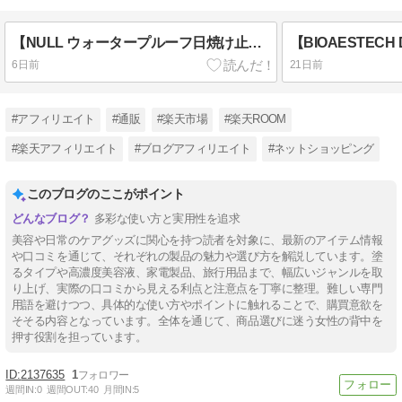
【NULL ウォータープルーフ日焼け止めジェル】正直どう？口コミから見えたメリットと注意点
6日前
21日前
#アフィリエイト
#通販
#楽天市場
#楽天ROOM
#楽天アフィリエイト
#ブログアフィリエイト
#ネットショッピング
このブログのここがポイント
多彩な使い方と実用性を追求
美容や日常のケアグッズに関心を持つ読者を対象に、最新のアイテム情報
や口コミを通じて、それぞれの製品の魅力や選び方を解説しています。塗
るタイプや高濃度美容液、家電製品、旅行用品まで、幅広いジャンルを取
り上げ、実際の口コミから見える利点と注意点を丁寧に整理。難しい専門
用語を避けつつ、具体的な使い方やポイントに触れることで、購買意欲を
そそる内容となっています。全体を通じて、商品選びに迷う女性の背中を
押す役割を担っています。
2137635
1
週間IN:
0
週間OUT:
40
月間IN:
5