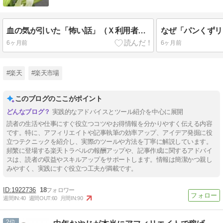
血の気が引いた「怖い話」（Ｘ利用者は要注意）
なぜ「パンくずリ
6ヶ月前
6ヶ月前
#楽天
#楽天市場
このブログのここがポイント
実践的なアドバイスとツール紹介を中心に展開
読者の生活や仕事にすぐ役立つコツやお得情報を分かりやすく伝える内容
です。特に、アフィリエイトや記事執筆の効率アップ、アイデア発掘に役
立つテクニックを紹介し、実際のツールや方法を丁寧に解説しています。
頻繁に登場する楽天トラベルの報酬アップや、記事作成に関するアドバイ
スは、読者の収益やスキルアップをサポートします。情報は簡潔かつ親し
みやすく、実践にすぐ役立つ工夫が満載です。
1922736
18
週間IN:
40
週間OUT:
60
月間IN:
90
2