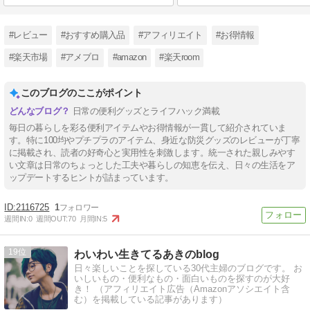
#レビュー
#おすすめ購入品
#アフィリエイト
#お得情報
#楽天市場
#アメブロ
#amazon
#楽天room
このブログのここがポイント
日常の便利グッズとライフハック満載
毎日の暮らしを彩る便利アイテムやお得情報が一貫して紹介されていま
す。特に100均やプチプラのアイテム、身近な防災グッズのレビューが丁寧
に掲載され、読者の好奇心と実用性を刺激します。統一された親しみやす
い文章は日常のちょっとした工夫や暮らしの知恵を伝え、日々の生活をア
ップデートするヒントが詰まっています。
2116725
1
週間IN:
0
週間OUT:
70
月間IN:
5
19
わいわい生きてるあきのblog
日々楽しいことを探している30代主婦のブログです。 お
いしいもの・便利なもの・面白いものを探すのが大好
き！ （アフィリエイト広告（Amazonアソシエイト含
む）を掲載している記事があります）