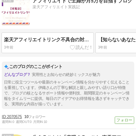
アフィリエイトで主婦が月5万を目指すブログ
楽天アフィリエイト実践記
楽天アフィリエイトリンク不具合の対処法と確認法（2023年8月4日）
3年前
3年前
このブログのここがポイント
実用性とお知らせの絶妙ミックスが魅力
日常に役立つツールや最新のキャンペーン情報を分かりやすく伝えること
を重視しています。伊織さんの丁寧な解説と親しみやすい語り口が特徴
で、ブログの核となるサポート情報や便利技、期間限定のキャンペーン情
報をタイムリーに提供。毎日のアイデアやお得情報を逃さずキャッチでき
る、実用的な内容が揃っています。
2070575
10
週間IN:
0
週間OUT:
0
月間IN:
10