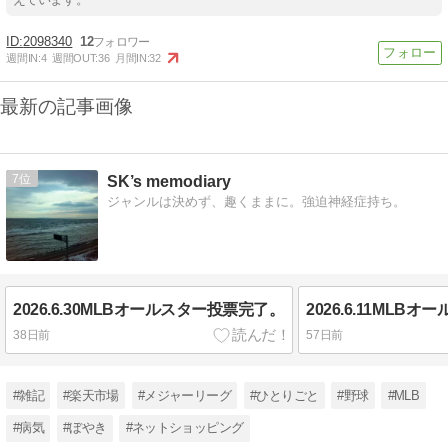
2098340
12
週間IN:
4
週間OUT:
36
月間IN:
32
最新の記事画像
7
SK’s memodiary
ジャンルは決めず、趣くままに。強迫神経症持ち。
2026.6.30MLBオールスター投票完了。
38日前
57日前
#雑記
#楽天市場
#メジャーリーグ
#ひとりごと
#野球
#MLB
#病気
#ぼやき
#ネットショッピング