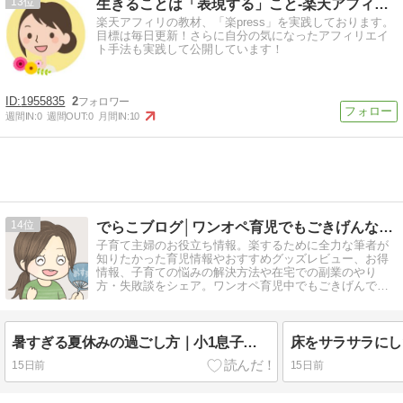
13
生きることは「表現する」こと-楽天アフィリ実践中！
楽天アフィリの教材、「楽press」を実践しております。
目標は毎日更新！さらに自分の気になったアフィリエイ
ト手法も実践して公開しています！
1955835
2
週間IN:
0
週間OUT:
0
月間IN:
10
14
でらこブログ│ワンオペ育児でもごきげんな主婦ブログ
子育て主婦のお役立ち情報。楽するために全力な筆者が
知りたかった育児情報やおすすめグッズレビュー、お得
情報、子育ての悩みの解決方法や在宅での副業のやり
方・失敗談をシェア。ワンオペ育児中でもごきげんで豊
かに暮らすための生活の工夫を発信中。
暑すぎる夏休みの過ごし方｜小1息子＆年中娘が実際に楽しめたことまとめ
15日前
15日前