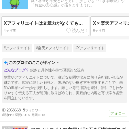
職・将来が不安という方に、少しでも「生きる希望」や
「お金の安心感」が届きますように。
Xアフィリエイトは文章力がなくても稼げる？結論→もっと大事なことがあります
4ヶ月前
6ヶ月前
#アフィリエイト
#楽天アフィリエイト
#Xアフィリエイト
このブログのここがポイント
鋭さと具体性を持つ現実的な視点
副業やアフィリエイトについて、身近な疑問や悩みに切り込む鋭い視点が
魅力です。現実に即した解説と、無理のない稼ぎ方を提案することで、未
知の世界への一歩を後押しします。難しい専門用語を避け、誰にでもわか
りやすく伝える工夫が随所に散りばめられ、実践的な内容と寄り添う姿勢
を両立しています。
2058668
5
週間IN:
0
週間OUT:
5
月間IN:
10
12