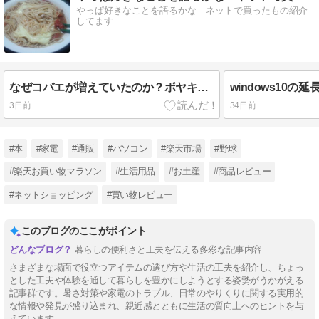
やっぱ好きなことを語るかな ネットで買ったもの紹介
してます
なぜコバエが増えていたのか？ボヤキます。
3日前
34日前
#本
#家電
#通販
#パソコン
#楽天市場
#野球
#楽天お買い物マラソン
#生活用品
#お土産
#商品レビュー
#ネットショッピング
#買い物レビュー
このブログのここがポイント
暮らしの便利さと工夫を伝える多彩な記事内容
さまざまな場面で役立つアイテムの選び方や生活の工夫を紹介し、ちょっ
とした工夫や体験を通して暮らしを豊かにしようとする姿勢がうかがえる
記事群です。暑さ対策や家電のトラブル、日常のやりくりに関する実用的
な情報や発見が盛り込まれ、親近感とともに生活の質向上へのヒントを与
えています。