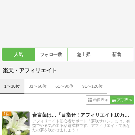
人気
フォロー数
急上昇
新着
楽天・アフィリエイト
1〜30位
31〜60位
61〜90位
91〜120位
画像表示
文字表示
1
合言葉は…「目指せ！アフィリエイト10万円！」
アフィリエイト初心者サポート「夢咲サロン」には、有
益でやる気の出る話題満載です。アフィリエイトであな
たの夢を咲かせましょう！