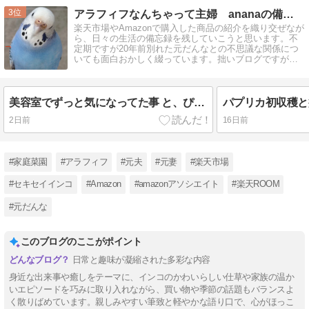
3
アラフィフなんちゃって主婦 ananaの備忘録
楽天市場やAmazonで購入した商品の紹介を織り交ぜなが
ら、日々の生活の備忘録を残していこうと思います。不
定期ですが20年前別れた元だんなとの不思議な関係につ
いても面白おかしく綴っています。拙いブログですがど
うぞよろしくお願いします┏Ф
美容室でずっと気になってた事 と、ぴーたんの世界一短い昔話し
2日前
16日前
#家庭菜園
#アラフィフ
#元夫
#元妻
#楽天市場
#セキセイインコ
#Amazon
#amazonアソシエイト
#楽天ROOM
#元だんな
このブログのここがポイント
日常と趣味が凝縮された多彩な内容
身近な出来事や癒しをテーマに、インコのかわいらしい仕草や家族の温か
いエピソードを巧みに取り入れながら、買い物や季節の話題もバランスよ
く散りばめています。親しみやすい筆致と軽やかな語り口で、心がほっこ