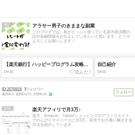
9
アラサー男子のきままな副業
このブログでは、私がどっぷり使っている楽天経済圏の
話や金融情報をお伝えしていきたいと思います。どうぞ
よろしくお願いします！
【楽天銀行】ハッピープログラム攻略法 難易度弱
自己紹介
5年前
5年前
2076918
3
週間IN:
0
週間OUT:
0
月間IN:
16
10
楽天アフィリで月3万♪
楽天、Amazon、Yahoo!ショッピングのアフィリエイト
でのんびりマイペースに月3万、在宅でお小遣い稼ぎする
方法を紹介しています。