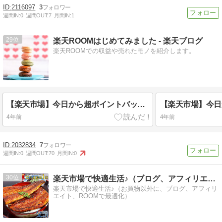
2116097
3
週間IN:
0
週間OUT:
7
月間IN:
1
29
楽天ROOMはじめてみました - 楽天ブログ
楽天ROOMでの収益や売れたモノを紹介します。
【楽天市場】今日から超ポイントバック祭が始まります（2022年2月19日〜22日まで）
4年前
4年前
2032834
7
週間IN:
0
週間OUT:
70
月間IN:
0
30
楽天市場で快適生活♪（ブログ、アフィリエイト、ROOM等）
楽天市場で快適生活♪（お買物以外に、ブログ、アフィリ
エイト、ROOMで最適化）