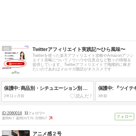
4
Twitterアフィリエイト実践記〜ひら風味〜
Twitterを使った楽天アフィリエイト攻略やAmazonアソシ
エイト攻略についてノウハウや注意点など数々の情報を
提供しています。Twitterアフィリエイトで飛躍的に稼ぎ
たいのであればメルマガ購読がオススメです
保護中: 商品別・シチュエーション別 反応◯倍増キーワード集
保護中: 『ツイテキ
2年11ヶ月前
3年前
2080018
11
週間IN:
7
週間OUT:
70
月間IN:
7
5
アニメ感２号