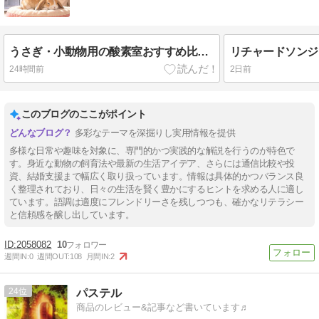
うさぎ・小動物用の酸素室おすすめ比較｜レンタルと購入どっちがいい？
24時間前
2日前
このブログのここがポイント
多彩なテーマを深掘りし実用情報を提供
多様な日常や趣味を対象に、専門的かつ実践的な解説を行うのが特色で
す。身近な動物の飼育法や最新の生活アイデア、さらには通信比較や投
資、結婚支援まで幅広く取り扱っています。情報は具体的かつバランス良
く整理されており、日々の生活を賢く豊かにするヒントを求める人に適し
ています。語調は適度にフレンドリーさを残しつつも、確かなリテラシー
と信頼感を醸し出しています。
2058082
10
週間IN:
0
週間OUT:
108
月間IN:
2
24
パステル
商品のレビュー&記事など書いています♬