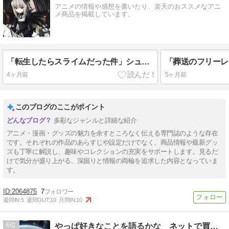
アニメの情報や感想を書いたり、楽天のおススメなアニ
メ商品を掲載しています。
「転生したらスライムだった件」シュナちゃん関連グッズ
4ヶ月前
5ヶ月前
このブログのここがポイント
多彩なジャンルと詳細な紹介
アニメ・漫画・グッズの魅力を余すところなく伝える専門誌のような存在
です。それぞれの作品のあらすじや設定だけでなく、商品情報や最新グッ
ズも丁寧に解説し、趣味やコレクションの充実をサポートします。見るだ
けで気分が盛り上がる、深掘りと情報の両輪を追求した内容となっていま
す。
2064875
7
週間IN:
5
週間OUT:
10
月間IN:
10
6
やっぱ好きなことを語るかな ネットで買ったもの紹介してます