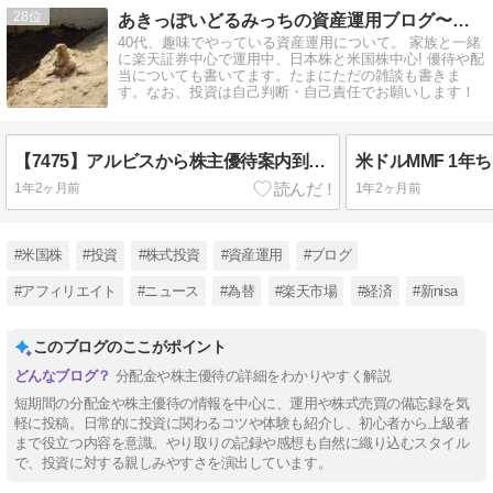
28
あきっぽいどるみっちの資産運用ブログ〜のんびり配当と株主優待
40代、趣味でやっている資産運用について。 家族と一緒
に楽天証券中心で運用中、日本株と米国株中心! 優待や配
当についても書いてます。たまにただの雑談も書きま
す。なお、投資は自己判断・自己責任でお願いします！
【7475】アルビスから株主優待案内到着！商品券や名産品選択（2025/6））
米ドルMMF 1年
1年2ヶ月前
1年2ヶ月前
#米国株
#投資
#株式投資
#資産運用
#ブログ
#アフィリエイト
#ニュース
#為替
#楽天市場
#経済
#新nisa
このブログのここがポイント
分配金や株主優待の詳細をわかりやすく解説
短期間の分配金や株主優待の情報を中心に、運用や株式売買の備忘録を気
軽に投稿。日常的に投資に関わるコツや体験も紹介し、初心者から上級者
まで役立つ内容を意識。やり取りの記録や感想も自然に織り込むスタイル
で、投資に対する親しみやすさを演出しています。