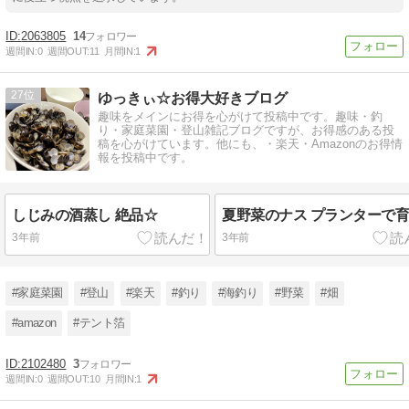
2063805
14
週間IN:
0
週間OUT:
11
月間IN:
1
27
ゆっきぃ☆お得大好きブログ
趣味をメインにお得を心がけて投稿中です。趣味・釣
り・家庭菜園・登山雑記ブログですが、お得感のある投
稿を心がけています。他にも、・楽天・Amazonのお得情
報を投稿中です。
しじみの酒蒸し 絶品☆
夏野菜のナス プランターで
3年前
3年前
#家庭菜園
#登山
#楽天
#釣り
#海釣り
#野菜
#畑
#amazon
#テント箔
2102480
3
週間IN:
0
週間OUT:
10
月間IN:
1