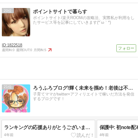
20
ポイントサイトで暮らす
ポイントサイト/楽天ROOMの攻略法、実際私が利用をし
たサービス等を記事にしていきます(*´ω｀*)
1822518
週間IN:
0
週間OUT:
0
月間IN:
5
21
ろうふろブログ!輝く未来を掴め！老後は不労所得で!!
子育てママがtwitter×アフィリエイトで稼いだ方法を発信
するブログです！
ランキングの応援ありがとうございます！
保護中: 初note
4年前
4年前