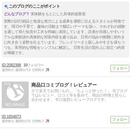
このブログのここがポイント
実体験をもとにした具体的改善策
実際の試行錯誤と地道な努力による成果を濃密に伝えるスタイルが特徴で
す。SEOや子育て、趣味の活動まで幅広いテーマを扱い、それぞれの経験
を通して得た知見や工夫を明確に表現しています。読者が共感しやすいリ
アルな体験談や具体的な対策内容を盛り込み、日常の悩みや困難に前向き
に向き合う姿勢を伝えています。フレンドリーさと親しみやすさを保ちつ
つも、実用的な情報をシンプルに解説し、日常生活の質向上に役立つ内容
が満載です。
2082398
10
週間IN:
0
週間OUT:
9
月間IN:
9
15
商品口コミブログ！レビュアー
さて楽天でお買いもの…「ちょっと待った！」 当ブログ
ではレビュー、口コミ等を集めて、商品の特徴と照らし
合わせます。 辛口仮想レビューブログです。
1834873
週間IN:
0
週間OUT:
0
月間IN:
7