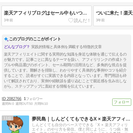
楽天アフィリブログはセール中もいつも通りで大丈夫
3年前
3年前
このブログのここがポイント
実践的情報と具体例を満載する特徴的文章
楽天アフィリエイトに関する実用的な知識を身近な体験を通じて伝えるの
が魅力です。記事ごとに異なるテーマを扱い、アフィリリンクの作成トラ
ブルや商品選びのポイント、セール期間の活用法など、多角的な視点を提
供しています。難解さを排除し、わかりやすく具体的な事例やコツを紹介
することで、読者がすぐに実践できる内容となっています。専門用語も砕
いて解説されており、実例や経験談を盛り込むことで親近感を生み出しな
がら、ステップアップに直結する情報を伝えています。
2082766
1
週間IN:
0
週間OUT:
50
月間IN:
10
11
夢民島｜しんどくてもできるX × 楽天アフィリエイト
しんどくても自分のペースでできる「X × 楽天アフィリ
エイト」のやり方を発信。僕と同じように、うつ病・無