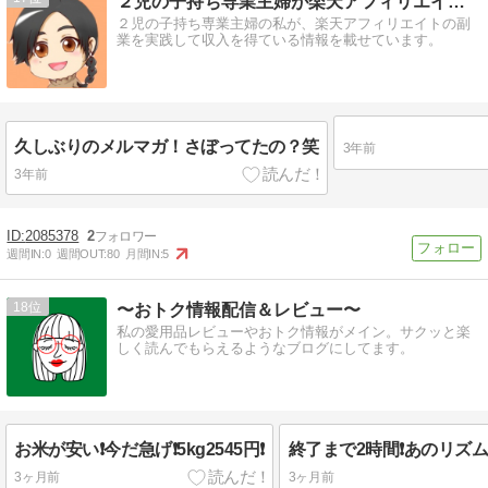
２児の子持ち専業主婦が楽天アフィリエイトで稼ぐブログ♪
２児の子持ち専業主婦の私が、楽天アフィリエイトの副
業を実践して収入を得ている情報を載せています。
久しぶりのメルマガ！さぼってたの？笑
3年前
3年前
2085378
2
週間IN:
0
週間OUT:
80
月間IN:
5
18
〜おトク情報配信＆レビュー〜
私の愛用品レビューやおトク情報がメイン。サクッと楽
しく読んでもらえるようなブログにしてます。
お米が安い❗️今だ急げ❗️5kg2545円❗️
3ヶ月前
3ヶ月前