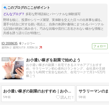
このブログのここがポイント
多彩な野球語録とパーソナルな体験描写
野球を核に、投票やシリーズ展望、実体験を交えた日々の出来事を綴る。
選手や試合に対する鋭い視点と、自身の体調や趣味にまつわるパーソナル
な記録が絶妙に絡み合う。巧みな比喩や流行に左右されない確かな情報と
共感を誘う語り口が特徴だ。
2008635
6
週間IN:
2
週間OUT:
8
月間IN:
16
8
お小遣い稼ぎを副業で始めよう
お小遣い稼ぎの副業！在宅できるスマホアプリおすす
め、サラリーマン初心者向けランキング、会社員や主婦
がおうち時間で安全な始め方、在宅ワークで月1〜5万円
稼ごう
お小遣い稼ぎの副業のおすすめ｜お小遣い稼ぎの副業を始めるなら…。
5年前
5年前