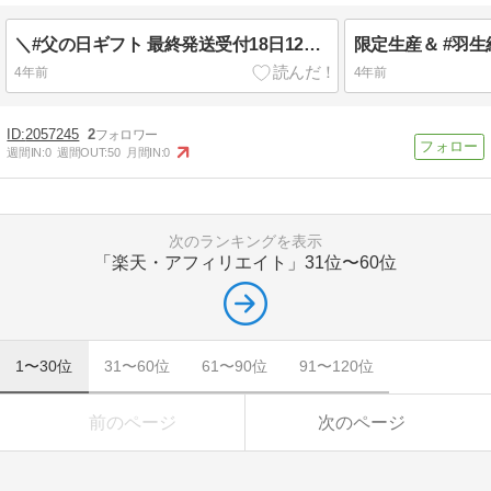
＼#父の日ギフト 最終発送受付18日12時迄 ／ 父の日のメッセージ付きカードが選べる！ [12年連続楽天うなぎ部門年間売れ筋No1] 只今ランキング1位驀進中！ 国産うなぎ蒲焼き3種セット
4年前
4年前
2057245
2
週間IN:
0
週間OUT:
50
月間IN:
0
次のランキングを表示
「楽天・アフィリエイト」
31位〜60位
1〜30位
31〜60位
61〜90位
91〜120位
前のページ
次のページ