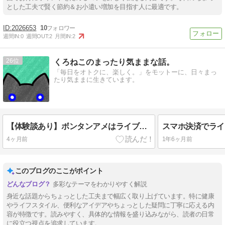
とした工夫で賢く節約＆お小遣い増加を目指す人に最適です。
2026653
10
週間IN:
0
週間OUT:
2
月間IN:
2
26
くろねこのまったり気ままな話。
「毎日をオトクに、楽しく。」をモットーに、日々まっ
たり気ままに生きています。
【体験談あり】ボンタンアメはライブ・映画・舞台前のいつ食べる？何個必要？代用品やどこに売ってるかも紹介
4ヶ月前
1年6ヶ月前
このブログのここがポイント
多彩なテーマをわかりやすく解説
身近な話題からちょっとした工夫まで幅広く取り上げています。特に健康
やライフスタイル、便利なアイデアやちょっとした疑問に丁寧に応える内
容が特徴です。読みやすく、具体的な情報を盛り込みながら、読者の日常
に役立つ視点を追求しています。