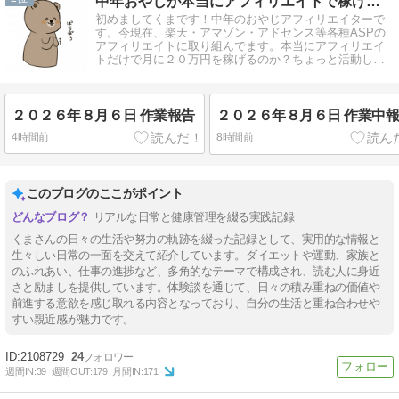
中年おやじが本当にアフィリエイトで稼げる？実験証明ブログ
初めましてくまです！中年のおやじアフィリエイターで
す。今現在、楽天・アマゾン・アドセンス等各種ASPの
アフィリエイトに取り組んでます。本当にアフィリエイ
トだけで月に２０万円を稼げるのか？ちょっと活動して
みます。
２０２６年８月６日 作業報告
２０２６年８月６日 作業中
4時間前
8時間前
このブログのここがポイント
リアルな日常と健康管理を綴る実践記録
くまさんの日々の生活や努力の軌跡を綴った記録として、実用的な情報と
生々しい日常の一面を交えて紹介しています。ダイエットや運動、家族と
のふれあい、仕事の進捗など、多角的なテーマで構成され、読む人に身近
さと励ましを提供しています。体験談を通じて、日々の積み重ねの価値や
前進する意欲を感じ取れる内容となっており、自分の生活と重ね合わせや
すい親近感が魅力です。
2108729
24
週間IN:
39
週間OUT:
179
月間IN:
171