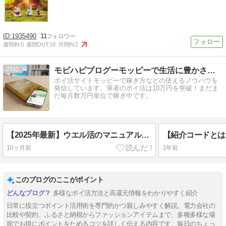
1935490
11
週間IN:
0
週間OUT:
10
月間IN:
2
25
モピハピブログーモッピーで生活に豊かさをプラス
ポイ活サイトモッピーで稼ぎ方などの使えるノウハウを
発信しています。筆者のポイ活は10万円を突破！まだま
だ毎月数万円単位で稼ぎ中です。
【2025年最新】ウエル活のマニュアル！最強レベルのポイ活を攻略
10ヶ月前
1年前
このブログのここがポイント
多様なポイ活方法と高還元情報をわかりやすく紹介
日常に役立つポイント活用術を専門的かつ親しみやすく解説。電力会社の
比較や契約、ふるさと納税からファッションアイテムまで、多種多様な場
面でお得にポイントをためるコツを詳しく伝える内容です。毎日のちょっ