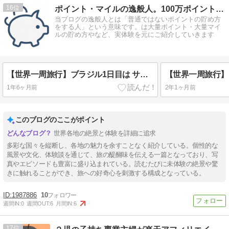
16
ポイント・マイルの逸般人。100万ポイントをその手に
当ブログの逸般人とは「普通ではないポイントの貯め方
をする人」という意味です。は大量ポイント・大量マイ
ルの貯め方やなど、実体験を元にご紹介していきます
【世界一周旅行】ブラジル1日目は サンパウロ 観光！リベルダーデと味噌ラーメンとブラジル日本移民史料館｜15日目
1年6ヶ月前
2年1ヶ月前
このブログのここがポイント
世界各地の絶景と体験を詳細に追求
多彩な国々を縦断し、各地の魅力を余すことなく紹介している。個性的な
風景や文化、体験談を通じて、旅の醍醐味を伝える一篇となっており、写
真やエピソードも豊富に盛り込まれている。読むたびに未体験の絶景や驚
きに触れることができ、旅への好奇心を刺激する構成となっている。
1987886
10
週間IN:
0
週間OUT:
6
月間IN:
6
17