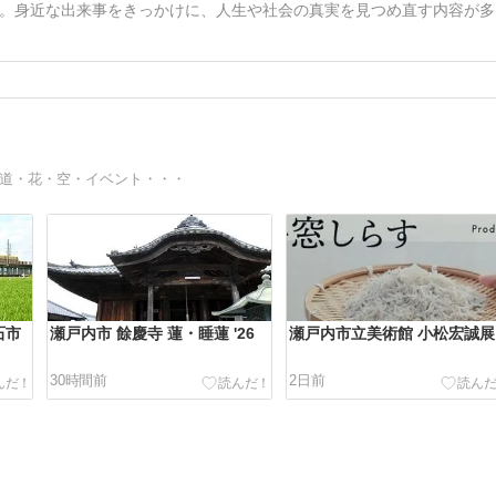
。身近な出来事をきっかけに、人生や社会の真実を見つめ直す内容が多
道・花・空・イベント・・・
石市
瀬戸内市 餘慶寺 蓮・睡蓮 '26
瀬戸内市立美術館 小松宏誠展
30時間前
2日前