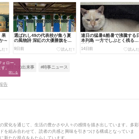
 果
選ばれし49の代表校が集う夏
連日の猛暑&酷暑で沸騰する
か～
の風物詩 深紅の大優勝旗を手
本列島 一方でしぶとく残る梅
にするのはどこか？
雨前線
9日前
14日前
フォロー。

報
#日々の出来事
#時事ニュース
ます。
閉じる
報告
の変化を通じて、生活の豊かさや人々の感情を描き出しています。多彩
ドを組み合わせて、読者の共感と興味を引きつける構成となっていま
に新たな視点をもたらしています。