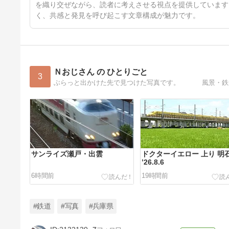
を織り交ぜながら、読者に考えさせる視点を提供しています
く、共感と発見を呼び起こす文章構成が魅力です。
Ｎおじさん の ひとりごと
3
ぶらっと出かけた先で見つけた写真です。 風景・鉄
サンライズ瀬戸・出雲
ドクターイエロー 上り 明
’26.8.6
6時間前
19時間前
#鉄道
#写真
#兵庫県