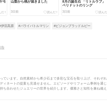
ヤモ
山梨から桃が届きました
8月の誕生石 「リトルラブ」
ペリドットのリング
3日前
3日前
#伊豆高原
#パライバトルマリン
#ピジョンブラッドルビー
報告
っています。自然素材から希少石まで多彩な宝石を取り上げ、それぞれ
ディネートの提案も見逃せません。エピソードやリフォーム事例を通じ
持ち合わせたジュエリーの世界を紹介します。優雅さと知性を兼ね備え