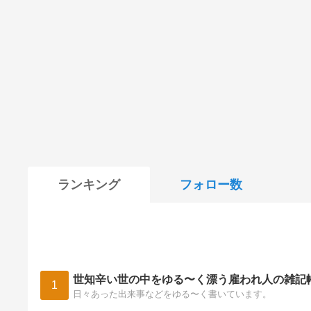
ランキング
フォロー数
世知辛い世の中をゆる〜く漂う雇われ人の雑記
1
日々あった出来事などをゆる〜く書いています。