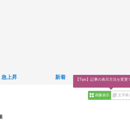
急上昇
新着
【Tips】記事の表示方法を変更
画像表示
文字表
帳