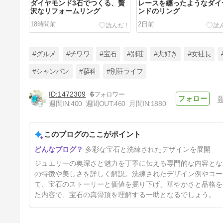
ダイヤモンド3石でつくる、贅
レースを纏ったようなダイ
沢なリフォームリング
ンドのリング
18時間前
2日前
#グルメ
#チワワ
#宝石
#別荘
#犬好き
#女社長
#シャンパン
#蓼科
#別荘ライフ
1472309
6
神楽坂まつり 浴衣に合うジュ
週間IN:
400
週間OUT:
460
月間IN:
1880
エリー
11日前
このブログのここがポイント
多彩な宝石と洗練されたデザインを展開
ジュエリーの奥深さと魅力を丁寧に伝える専門的な内容とな
の特徴や美しさを詳しく解説。洗練されたデザイン例やコー
て、宝石のストーリーと価値を掘り下げ、華やかさと品格を
た内容で、宝石の真骨頂を理解する一助となるでしょう。