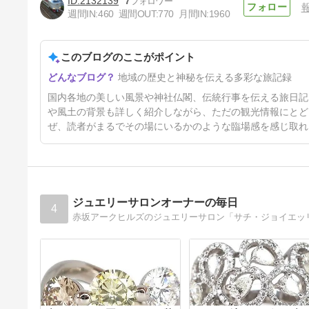
2132139
7
週間IN:
460
週間OUT:
770
月間IN:
1960
岡山県牛窓町 ひまわり畑 ’26
このブログのここがポイント
3日前
地域の歴史と神秘を伝える多彩な旅記録
国内各地の美しい風景や神社仏閣、伝統行事を伝える旅日記
や風土の背景も詳しく紹介しながら、ただの観光情報にとど
ぜ、読者がまるでその場にいるかのような臨場感を感じ取れ
ジュエリーサロンオーナーの毎日
4