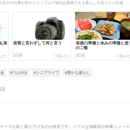
離婚、子育て、墓じまい、相続放棄、断捨離、家の売却、人生の大仕事が終わりシンプルで毎日お昼寝できる暮らし
も加
老害と言わずして何と言う
老後の準備と休みの準備と息
のご飯
3日前
3日前
資金
#つぶやき
#シニアライフ
#豊かな暮らし
報告
テーマを鋭く掘り下げるのが特長です。リアルな体験談や時事ニュース