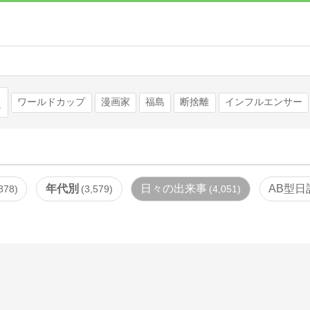
検索
ワールドカップ
漫画家
福島
断捨離
インフルエンサー
年代別
日々の出来事
AB型日
878
3,579
4,051