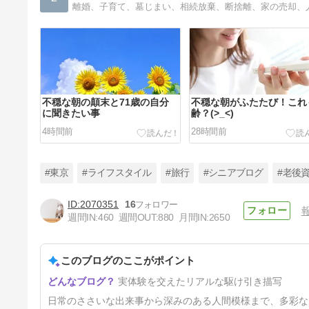
不穏な朝の顛末と71歳の自分
不穏な朝がふたたび！これ
に聞きたい事
齢？(>_<)
4時間前
28時間前
#東京
#ライフスタイル
#旅行
#シニアブログ
#老後
2070351
16
週間IN:
460
週間OUT:
880
月間IN:
2650
家の売却の駆け引き 値段の差
額は〇00万！
このブログのここがポイント
5日前
実体験を交えたリアルな駆け引き描写
日常のささいな出来事から深みのある人間模様まで、多彩な