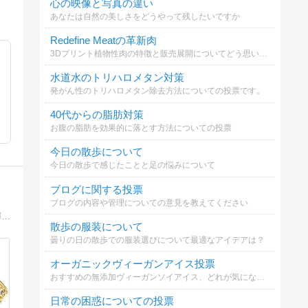
心の映像と写真の違い
あなたは自然の美しさをどうやって残したいですか
Redefine Meatの革新肉
3Dプリント植物性肉の特徴と販売展開についてどう思いますか？
水道水のトリハロメタン対策
発がん性のトリハロメタン除去方法についての投票です。
40代からの脂肪対策
お腹の脂肪を効果的に落とす方法についての投票
今日の散歩について
今日の散歩で感じたことと足の悩みについて
ブログに関する投票
ブログの内容や管理についての意見を教えてください
赤坂アークヒルズのジュエリーサロン「サチ・ジョイエッリ」オーナーの日々。宝石、旅行、自然、美味しいもの・・・毎日の小さな輝きを綴っています。
散歩の服装について
曇りの日の散歩での服装選びについて最適なアイデアは？
オーガニックヴィーガンアイス投票
おすすめの無添加ヴィーガンソイアイス、どれが気になる？
日常の困惑についての投票