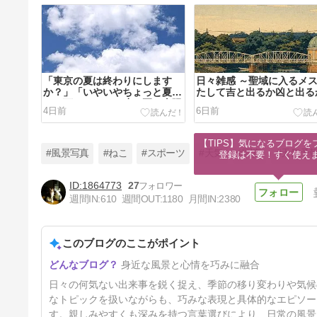
「東京の夏は終わりにします
日々雑感 ～聖域に入るメス
か？」「いやいやちょっと夏休
たして吉と出るか凶と出る
みを下さいよ」と呟く夏の太陽
4日前
6日前
【TIPS】気になるブログを
#風景写真
#ねこ
#スポーツ
#天気
#写真
#天気予
登録は不要！すぐ使え
1864773
27
週間IN:
610
週間OUT:
1180
月間IN:
2380
順当な結果だったサッカーの祭
典 長くて険しい「最高の景
色」への道のり
このブログのここがポイント
16日前
身近な風景と心情を巧みに融合
日々の何気ない出来事を鋭く捉え、季節の移り変わりや気候
なトピックを扱いながらも、巧みな表現と具体的なエピソー
す。親しみやすくも深みを持つ言葉選びにより、日常の風景