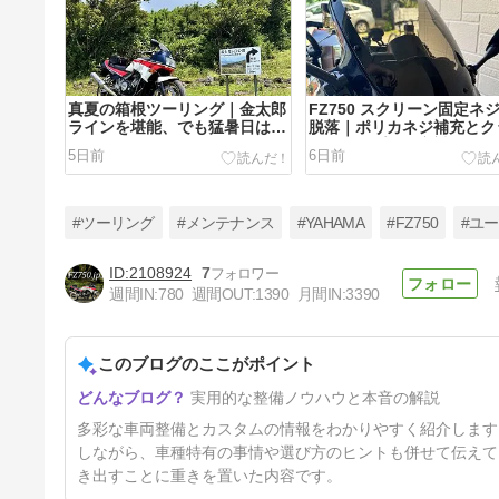
真夏の箱根ツーリング｜金太郎
FZ750 スクリーン固定ネ
ラインを堪能、でも猛暑日はほ
脱落｜ポリカネジ補充とク
どほどに！
ョンテープで異音対策
5日前
6日前
#ツーリング
#メンテナンス
#YAHAMA
#FZ750
#ユ
2108924
7
週間IN:
780
週間OUT:
1390
月間IN:
3390
ジムニーノマド(JC74W)LEDフ
ォグランプ 交換｜PIAA
LEH192（2500Kイエロー）角
このブログのここがポイント
33日前
度調整も解説
実用的な整備ノウハウと本音の解説
多彩な車両整備とカスタムの情報をわかりやすく紹介します
しながら、車種特有の事情や選び方のヒントも併せて伝えて
き出すことに重きを置いた内容です。