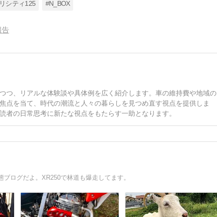
リシティ125
#N_BOX
報告
つつ、リアルな体験談や具体例を広く紹介します。車の維持費や地域の
焦点を当て、時代の潮流と人々の暮らしを見つめ直す視点を提供しま
読者の日常思考に新たな視点をもたらす一助となります。
ブログだよ。XR250で林道も爆走してます。