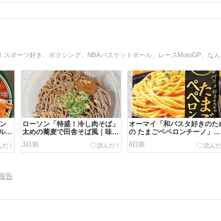
バイ
カン
ローソン「特盛！冷し肉そば」
オーマイ「和パスタ好きのた
ルサ
太めの蕎麦で田舎そば風｜味付
の たまごペペロンチーノ」卵
のいい豚肉
とペペロンチーノが見事にマ
3日前
4日前
アージュ
報告