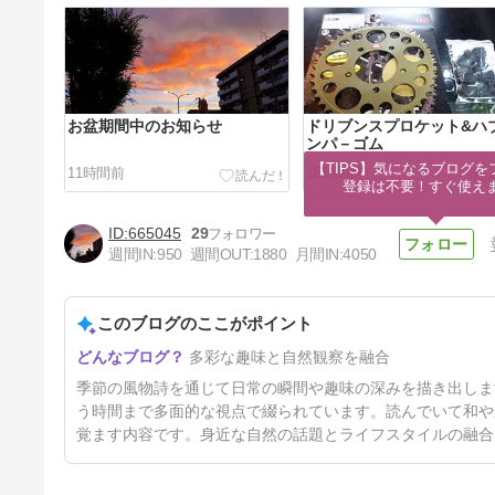
お盆期間中のお知らせ
ドリブンスプロケット&ハ
ンパ－ゴム
【TIPS】気になるブログを
11時間前
15時間前
登録は不要！すぐ使え
665045
29
週間IN:
950
週間OUT:
1880
月間IN:
4050
このブログのここがポイント
百日紅
多彩な趣味と自然観察を融合
2日前
季節の風物詩を通じて日常の瞬間や趣味の深みを描き出しま
う時間まで多面的な視点で綴られています。読んでいて和や
覚ます内容です。身近な自然の話題とライフスタイルの融合