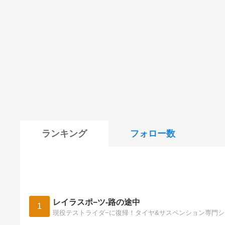
ランキング
フォロー数
レイラスポ−ツ-路の途中
1
現役テストライダ−に復帰！タイヤ&サスペンション専門ショ