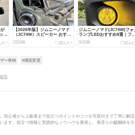
ジが
【2026年版】ジムニーノマド
ジムニーノマド(JC74W)フォ
ッシ
（JC74W）スピーカー おすす
ランプLEDおすすめ9選｜フ
め7選｜16cmが最適解
ンレス・角度調整で選ぶ切替/
22日前
31日前
白/イエロー
ーザー車検
#構造変更
報告
。初心者から上級者まで役立つポイントやコツを写真付きで丁寧に解説
います。役立つ情報と実践的なノウハウを重視し、車弄りの醍醐味を引