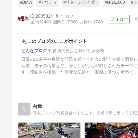
#BMW
#アウディ
#リターンライダー
#Ninja1000
#ト
2009324
9
週間IN:
440
週間OUT:
580
月間IN:
1740
この夏 新しいN-BOXが登場し
ます！はいいけれど！というお
話
このブログのここがポイント
31日前
多角的視点と鋭い社会分析
日常の出来事や身近な問題を通じて社会の動向を鋭く洞察し
習慣、親子の情景など、身近ながらも深堀りされたテーマに
す。曖昧さを排除した明晰な記述と、実感に基づく考察で、
白隼
5
日本ジャンプ写真協会へようこそ。夫婦で隼に乗ってる変態