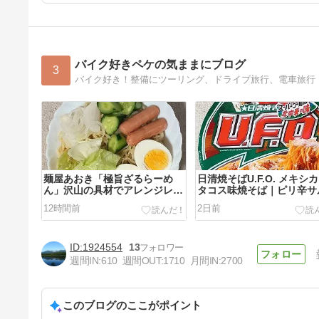
バイク好きペケの気ままにブログ
3
麺屋あおき「極旨ざるらーめ
日清焼そばU.F.O. メキシ
ん」沢山の具材でアレンジレシ
タコス味焼そば｜ピリ辛サ
ピで男の料理｜青木食品
ソース
12時間前
2日前
1924554
13
週間IN:
610
週間OUT:
1710
月間IN:
2700
このブログのここがポイント
サッポロ一番「ご当地熱愛麺