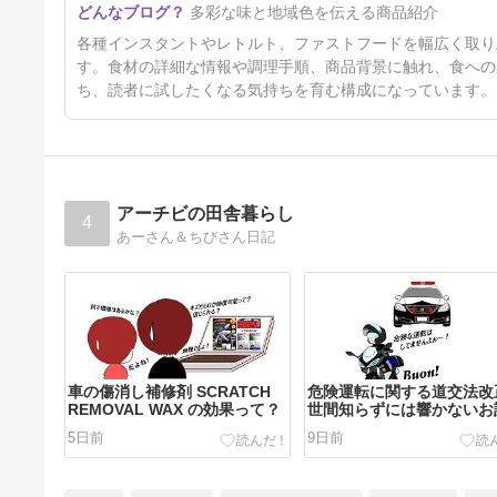
多彩な味と地域色を伝える商品紹介
坂内食堂 喜多方本店監修 焦が
し風ねぎ油中華そば」喜多方ラ
5日前
各種インスタントやレトルト、ファストフードを幅広く取り
ーメン
す。食材の詳細な情報や調理手順、商品背景に触れ、食への
ち、読者に試したくなる気持ちを育む構成になっています。
アーチビの田舎暮らし
4
あーさん＆ちびさん日記
車の傷消し補修剤 SCRATCH
危険運転に関する道交法改
REMOVAL WAX の効果って？
世間知らずには響かないお
5日前
9日前