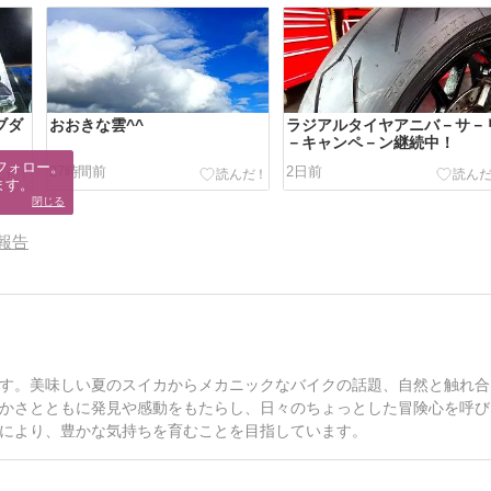
ブダ
おおきな雲^^
ラジアルタイヤアニバ－サ－
－キャンペ－ン継続中！
フォロー。

27時間前
2日前
ます。
閉じる
報告
す。美味しい夏のスイカからメカニックなバイクの話題、自然と触れ合
かさとともに発見や感動をもたらし、日々のちょっとした冒険心を呼び
により、豊かな気持ちを育むことを目指しています。