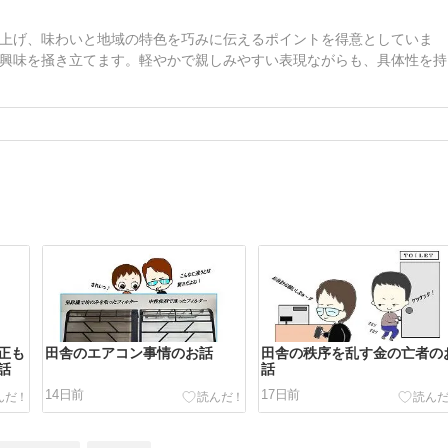
上げ、味わいと地域の特色を巧みに伝えるポイントを得意としていま
興味を掻き立てます。軽やかで親しみやすい表現ながらも、具体性を持
正も
田舎のエアコン事情のお話
田舎の秩序を乱す金の亡者の
話
話
14日前
17日前