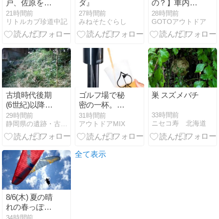
戸、佐原を経
ダ』
の？】車内の
由して筑西市
悩みが即消え
21時間前
27時間前
28時間前
リトルカブ珍道中記
みねそたぐらし
GOTOアウトドア
へ
る‼
古墳時代後期
ゴルフ場で秘
巣 スズメバチ
(6世紀)以降の
密の一杯。
円墳 八幡古墳
US発大人のゴ
33時間前
29時間前
31時間前
ニセコ寿 北海道
静岡県の遺跡・古墳・城跡ガイド
アウトドアMIX
(静岡県菊川市
ルフグッズ
(旧小笠郡菊川
「LiquorStick
町)加茂97 若
3.0」
宮八幡宮)
全て表示
8/6(木) 夏の晴
れの春っぽい
風
34時間前