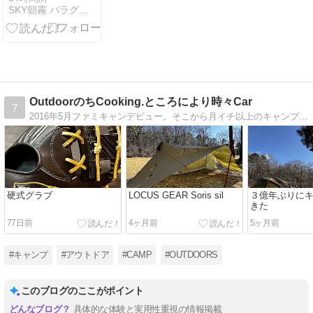
SKY朝霧 パラグライダー＆カヌー
OutdoorのちCooking.ところにより時々Car
7
2016年5月ファミキャンデビュー。そこから月イチ以上のキャンプを目標にしています。from Yokohama
硬式グラブ
LOCUS GEAR Soris sil
３億年ぶりに
きた
77日前
4ヶ月前
5ヶ月前
#キャンプ
#アウトドア
#CAMP
#OUTDOORS
このブログのここがポイント
具体的な体験と実用性重視の情報掲載