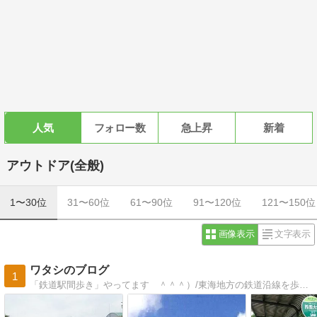
人気
フォロー数
急上昇
新着
アウトドア(全般)
1〜30位
31〜60位
61〜90位
91〜120位
121〜150位
画像表示
文字表示
ワタシのブログ
1
「鉄道駅間歩き」やってます ＾＾＾）/東海地方の鉄道沿線を歩き回っています。愛知県の鉄道は全踏破しました。