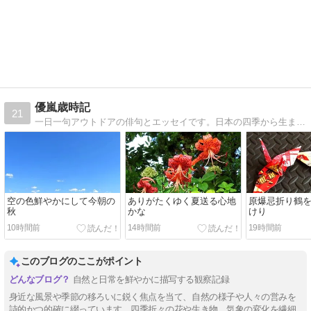
優嵐歳時記
21
一日一句アウトドアの俳句とエッセイです。日本の四季から生まれた季語、それを中心に日々の発見を綴ります。
空の色鮮やかにして今朝の
ありがたくゆく夏送る心地
原爆忌折り鶴
秋
かな
けり
10時間前
14時間前
19時間前
このブログのここがポイント
自然と日常を鮮やかに描写する観察記録
身近な風景や季節の移ろいに鋭く焦点を当て、自然の様子や人々の営みを
詩的かつ的確に綴っています。四季折々の花や生き物、気象の変化を繊細