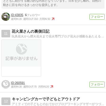
とともに紹介する魅力的な内容となっています。日常を少し離れ、自然の
動きに目を向けるきっかけを提供します。
43835
6
週間IN:
20
週間OUT:
150
月間IN:
50
花火屋さんの裏側日記
11
玩具花火から煙火花火まで花火専門ブログ花火が感動をあたえる理由を少しづつ解明します！
260591
週間IN:
20
週間OUT:
70
月間IN:
20
キャンピングカーで子どもとアウトドア
12
アミティでの子どもとのおでかけブログワーキングマザーがつづる、キャンカー／アミティでのおでかけ＆アウトドアライフ