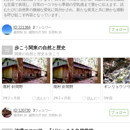
な言葉で表現し、日常の一コマから季節の空気感まで豊かに伝えます。読
むたびに自然界の微細な変化に気付かされ、新たな発見と共に静かな感動
を呼び起こす内容となっています。
221384
2
週間IN:
10
週間OUT:
530
月間IN:
10
歩こう関東の自然と歴史
22
関東の自然と歴史を歩こう
廃村 針間野
廃村 針間野
ギンリョウソ
2年2ヶ月前
2年2ヶ月前
5年前
120730
3
週間IN:
10
週間OUT:
100
月間IN:
10