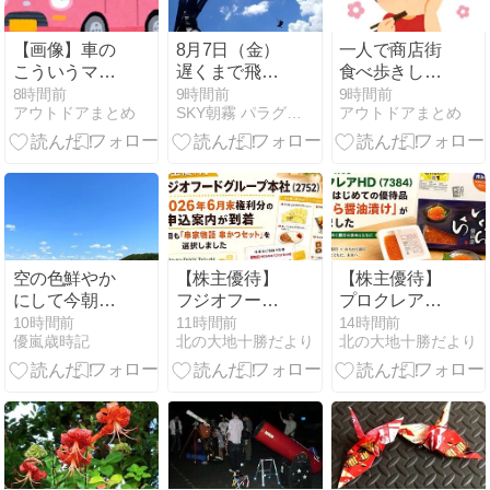
霊園 観音山山
頂)
【画像】車の
8月7日（金）
一人で商店街
こういうマフ
遅くまで飛べ
食べ歩きした
ラーって意味
た！
いんやけど
8時間前
9時間前
9時間前
アウトドアまとめ
SKY朝霧 パラグライダー＆カヌー
アウトドアまとめ
あるの？
空の色鮮やか
【株主優待】
【株主優待】
にして今朝の
フジオフード
プロクレア
秋
グループ本社
HD（7384）
10時間前
11時間前
14時間前
優嵐歳時記
北の大地十勝だより
北の大地十勝だより
（2752）2026
合併後はじめ
年6月末権利
ての優待品
分の申込案内
「いくら醤油
が到着｜今回
漬け」が届き
も「串家物語
ました｜青森
串かつセッ
銀行×みちの
ト」を選択し
く銀行の歩み