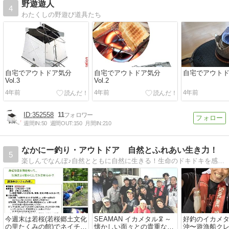
野遊遊人
4
わたくしの野遊び道具たち
自宅でアウトドア気分
自宅でアウトドア気分
自宅でアウト
Vol.3
Vol.2
4年前
4年前
4年前
352558
11
週間IN:
50
週間OUT:
150
月間IN:
210
なかにー釣り・アウトドア 自然とふれあい生き力！
5
楽しんでなんぼ♪自然とともに自然に生きる！生命のドキドキを感じて活きたいから〜『なかにーの釣り・アウトドア行脚』
今週末は若桜(若桜郷土文化
SEAMAN イカメタル🦑～
好釣のイカメタ
の里たくみの館)でネイチャ
懐かしい面々との貴重な時
沖〜遊漁船クレイ