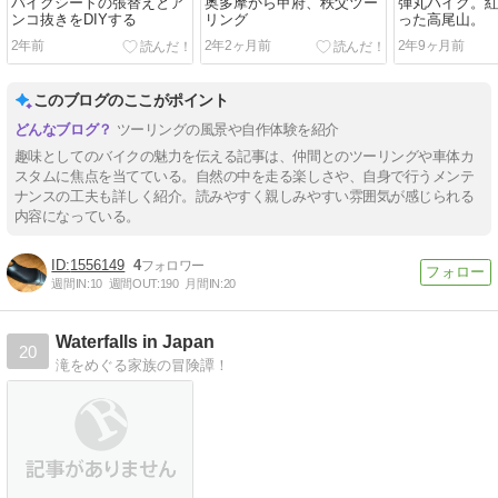
バイクシートの張替えとア
奥多摩から甲府、秩父ツー
弾丸ハイク。
ンコ抜きをDIYする
リング
った高尾山。
2年前
2年2ヶ月前
2年9ヶ月前
このブログのここがポイント
ツーリングの風景や自作体験を紹介
趣味としてのバイクの魅力を伝える記事は、仲間とのツーリングや車体カ
スタムに焦点を当てている。自然の中を走る楽しさや、自身で行うメンテ
ナンスの工夫も詳しく紹介。読みやすく親しみやすい雰囲気が感じられる
内容になっている。
1556149
4
週間IN:
10
週間OUT:
190
月間IN:
20
Waterfalls in Japan
20
滝をめぐる家族の冒険譚！