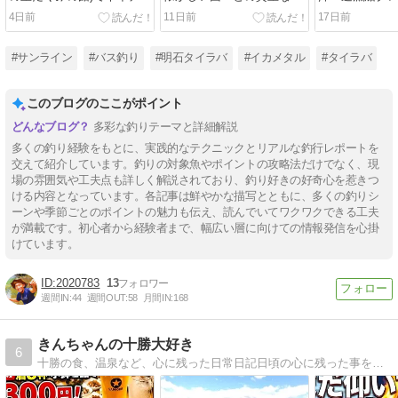
ークラブイベント🎫
間
4日前
11日前
17日前
#サンライン
#バス釣り
#明石タイラバ
#イカメタル
#タイラバ
このブログのここがポイント
多彩な釣りテーマと詳細解説
多くの釣り経験をもとに、実践的なテクニックとリアルな釣行レポートを
交えて紹介しています。釣りの対象魚やポイントの攻略法だけでなく、現
場の雰囲気や工夫点も詳しく解説されており、釣り好きの好奇心を惹きつ
ける内容となっています。各記事は鮮やかな描写とともに、多くの釣りシ
ーンや季節ごとのポイントの魅力も伝え、読んでいてワクワクできる工夫
が満載です。初心者から経験者まで、幅広い層に向けての情報発信を心掛
けています。
2020783
13
週間IN:
44
週間OUT:
58
月間IN:
168
きんちゃんの十勝大好き
6
十勝の食、温泉など、心に残った日常日記日頃の心に残った事を雄大な十勝からお送りします