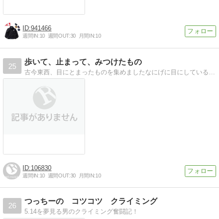
941466
週間IN:
10
週間OUT:
30
月間IN:
10
歩いて、止まって、みつけたもの
25
古今東西、目にとまったものを集めましたなにげに目にしているものって、見方を変えると面白い世界があるようです
106830
週間IN:
10
週間OUT:
30
月間IN:
10
つっちーの コツコツ クライミング
26
5.14を夢見る男のクライミング奮闘記！