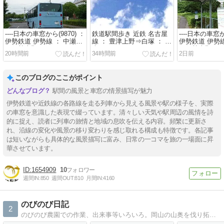
----日本の車窓から(9870) ：
鉄道駅間歩き 近鉄 名古屋
----日本の車窓か
伊勢鉄道 伊勢線 ： 中瀬古
線 ： 豊津上野⇒白塚 ： 後
伊勢鉄道 伊勢線
⇒伊勢上野 18
半
⇒伊勢上野 17
20時間前
34時間前
2日前
このブログのここがポイント
駅間の風景と車窓の情景描写が魅力
伊勢鉄道や近鉄線の各路線を走る列車から見える風景や駅の様子を、実際
の車窓を意識した表現で綴っています。清々しい天気や駅周辺の風情を詩
的に捉え、読者に列車の旅情と地域の息吹を伝える内容。頻繁に更新さ
れ、沿線の変化や風景の移り変わりを感じ取れる構成も特徴です。各記事
は短いながらも具体的な風景描写に富み、日常の一コマを旅の一場面に昇
華させています。
1654909
10
週間IN:
850
週間OUT:
810
月間IN:
4160
のびのび日記
2
のびのび農園での作業、出来事等いろいろ。岡山の山奥を伐り拓き始めたサラリーマンの家族が繰り広げる勘違いと自惚れの日々。