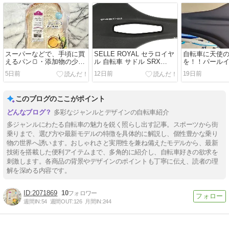
スーパーなどで、手頃に買
SELLE ROYAL セラロイヤ
自転車に天使
えるパン🍞・添加物の少な
ル 自転車 サドル SRX
を！！パール
い商品の見分け方。
OPEN スマートかつコンフ
ルカバー
5日前
12日前
19日前
ォートなサドル。
このブログのここがポイント
多彩なジャンルとデザインの自転車紹介
多ジャンルにわたる自転車の魅力を鋭く照らし出す記事。スポーツから街
乗りまで、選び方や最新モデルの特徴を具体的に解説し、個性豊かな乗り
物の世界へ誘います。おしゃれさと実用性を兼ね備えたモデルから、最新
技術を搭載した便利アイテムまで、多角的に紹介し、自転車好きの欲求を
刺激します。各商品の背景やデザインのポイントも丁寧に伝え、読者の理
解を深める内容です。
2071869
10
週間IN:
54
週間OUT:
126
月間IN:
244