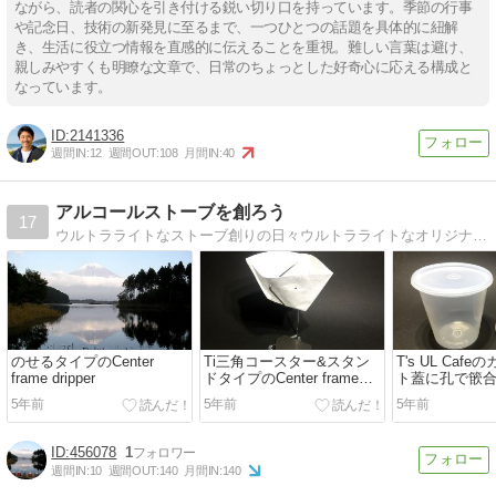
ながら、読者の関心を引き付ける鋭い切り口を持っています。季節の行事
や記念日、技術の新発見に至るまで、一つひとつの話題を具体的に紐解
き、生活に役立つ情報を直感的に伝えることを重視。難しい言葉は避け、
親しみやすくも明瞭な文章で、日常のちょっとした好奇心に応える構成と
なっています。
2141336
週間IN:
12
週間OUT:
108
月間IN:
40
アルコールストーブを創ろう
17
ウルトラライトなストーブ創りの日々ウルトラライトなオリジナルアルコールストーブ・ウッドストーブを創る日々
のせるタイプのCenter
Ti三角コースター&スタン
T's UL Caf
frame dripper
ドタイプのCenter frame
ト蓋に孔で篏
dripper
ドリッパー 30.9
5年前
5年前
5年前
456078
1
週間IN:
10
週間OUT:
140
月間IN:
140