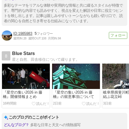
多彩なテーマをリアルな体験や実用的な情報と共に綴るスタイルが特徴で
す。専門的な内容でも読みやすく、視点を変えた解説や日常に役立つヒン
トを映し出します。記事は親しみやすいトーンながらも鋭い切り口で、読
者の関心を自然と引き寄せる仕組みになっています。
1985983
5
週間IN:
28
週間OUT:
108
月間IN:
84
Blue Stars
8
星と自然、田舎移住について綴ります。
『星空の集い2026 in 藤
『星空の集い2026 in 藤
岐阜県揖斐川
橋』開催情報まとめ
橋』の留意事項について
結ぶ花立峠
16時間前
2日前
3日前
このブログのここがポイント
多彩な日常と天文への情熱描写