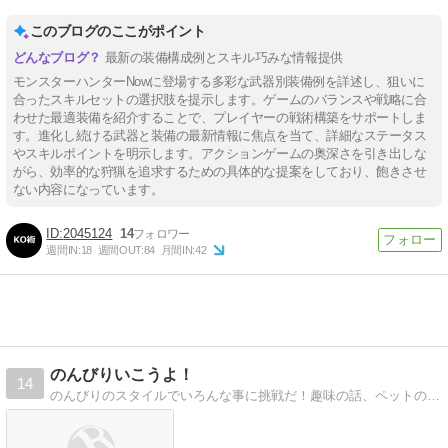
ブルインパクト」と相性が
ルを付けられる装備構成例
けられる装備
良い
このブログのここがポイント
最新の装備構成例とスキル巧みな情報提供
モンスターハンターNowに登場する多彩な武器別装備例を詳述し、狙いに
合ったスキルセットの選択肢を提示します。ゲームのバランスや戦略に合
わせた最適装備を紹介することで、プレイヤーの戦術構築をサポートしま
す。進化し続ける武器と装備の最新情報に焦点を当て、詳細なステータス
やスキルポイントを明示します。アクションゲームの奥深さを引き出しな
がら、効率的な狩猟を追求するための具体的な提案をしており、飽きさせ
ない内容になっています。
2045124
14
週間IN:
18
週間OUT:
84
月間IN:
42
のんびりいこうよ！
14
のんびりのスタイルでいろんな事に挑戦だ！趣味の話、ペットの話、そしてちょっとの病気の話をして行きます！