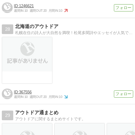
1246621
週間IN:
10
週間OUT:
20
月間IN:
10
北海道のアウトドア
28
札幌在住の詩人が大自然を満喫！松尾多聞詩やエッセイが人気です。是非よんでくださいね。
367556
週間IN:
10
週間OUT:
20
月間IN:
10
アウトドア通まとめ
29
アウトドアに関するまとめサイトです。