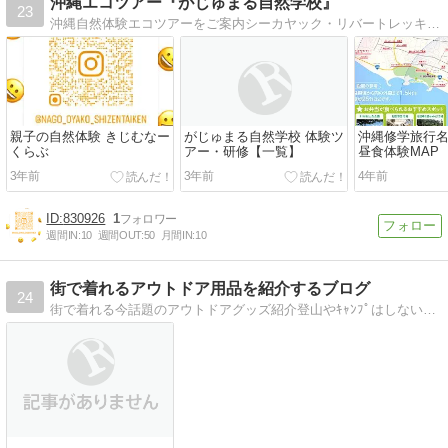
沖縄エコツアー『がじゅまる自然学校』
23
沖縄自然体験エコツアーをご案内シーカヤック・リバートレッキングをご案内するやんばるのがじゅまる自然学校の話題
親子の自然体験 きじむなー
がじゅまる自然学校 体験ツ
沖縄修学旅行
くらぶ
アー・研修【一覧】
昼食体験MAP
3年前
3年前
4年前
830926
1
週間IN:
10
週間OUT:
50
月間IN:
10
街で着れるアウトドア用品を紹介するブログ
24
街で着れる今話題のアウトドアグッズ紹介登山やｷｬﾝﾌﾟはしないけど、街で着れるｱｳﾄﾄﾞｱｸﾞｯｽﾞ