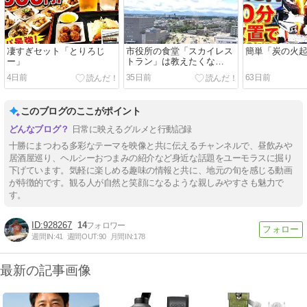
凄すぎセット「とりろじ
市役所の食堂「スカイレス
簡単「炭の火
ー」
トラン」は教えたくな
い・・・
4日前
35日前
63日前
このブログのここがポイント
日常に映えるグルメと行動記録
十勝にまつわる多彩なテーマを映像と共に伝えるチャンネルで、昼飲みや
居酒屋巡り、ヘルシーおつまみの紹介など身近な話題をユーモラスに掘り
下げています。気軽に楽しめる趣味の情報と共に、地元の旬を感じる動画
が特徴的です。観る人が自然と笑顔になるような親しみやすさも魅力で
す。
928267
14
週間IN:
41
週間OUT:
90
月間IN:
178
最新の記事画像