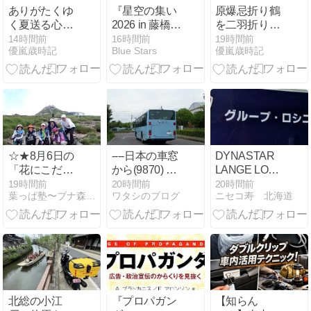
ました
とともに
ありがたくゆ
『星空の集い
原爆忌折り鶴
く夏送る心地
2026 in 藤橋』
を二羽折りに
かな
開催情報まと
けり
14時間前
16時間前
19時間前
優嵐歳時記
Blue Stars
優嵐歳時記
め
☆★8月6日の
----日本の車窓
DYNASTAR
「花にこだわ
から(9870) ：
LANGE LOOK
る月山」
伊勢鉄道 伊勢
ROSSIGNOL
19時間前
20時間前
20時間前
葉っぱ塾〜ブナ森から吹く風
ワタシのブログ
ニセコ寿 北海道
線 ： 中瀬古⇒
伊勢上野 18
北総の小江
『プロパガン
【知らん