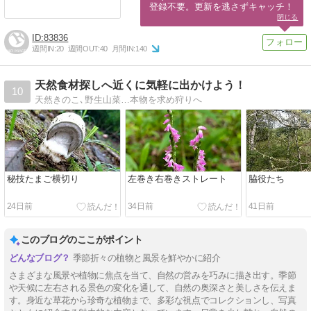
登録不要。更新を逃さずキャッチ！
閉じる
83836
週間IN:
20
週間OUT:
40
月間IN:
140
天然食材探しへ近くに気軽に出かけよう！
10
天然きのこ､野生山菜…本物を求め狩りへ
秘技たまご横切り
左巻き右巻きストレート
脇役たち
24日前
34日前
41日前
このブログのここがポイント
季節折々の植物と風景を鮮やかに紹介
さまざまな風景や植物に焦点を当て、自然の営みを巧みに描き出す。季節
や天候に左右される景色の変化を通して、自然の奥深さと美しさを伝えま
す。身近な草花から珍奇な植物まで、多彩な視点でコレクションし、写真