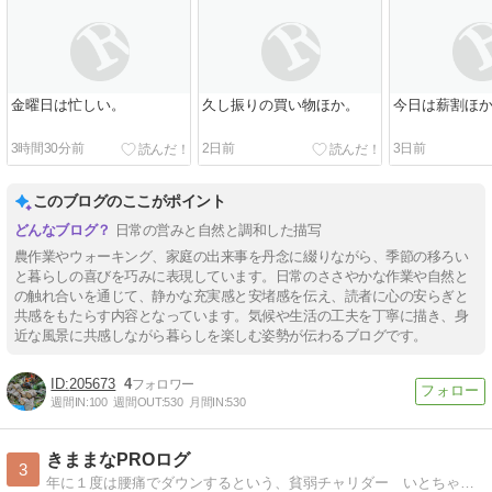
金曜日は忙しい。
久し振りの買い物ほか。
今日は薪割ほ
3時間30分前
2日前
3日前
このブログのここがポイント
日常の営みと自然と調和した描写
農作業やウォーキング、家庭の出来事を丹念に綴りながら、季節の移ろい
と暮らしの喜びを巧みに表現しています。日常のささやかな作業や自然と
の触れ合いを通じて、静かな充実感と安堵感を伝え、読者に心の安らぎと
共感をもたらす内容となっています。気候や生活の工夫を丁寧に描き、身
近な風景に共感しながら暮らしを楽しむ姿勢が伝わるブログです。
205673
4
週間IN:
100
週間OUT:
530
月間IN:
530
きままなPROログ
3
年に１度は腰痛でダウンするという、貧弱チャリダー いとちゃん！！腰痛と仕事の悩みを抱えながらも前向きに行動を起こす男のBlog