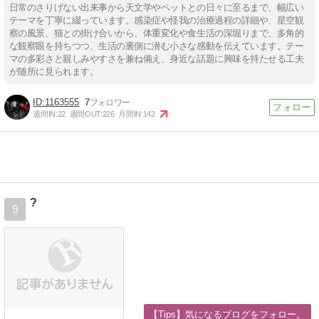
日常のさりげない出来事から天文学やペットとの日々に至るまで、幅広い
テーマを丁寧に綴っています。感染症や怪我の治療過程の詳細や、星空観
察の風景、猫との掛け合いから、体重変化や食生活の深堀りまで、多角的
な観察眼を持ちつつ、生活の裏側に潜む小さな感動を伝えています。テー
マの多彩さと親しみやすさを兼ね備え、身近な話題に興味を持たせる工夫
が随所に見られます。
1163555
7
週間IN:
22
週間OUT:
226
月間IN:
142
?
9
【Tips】気になるブログをフォロー。
