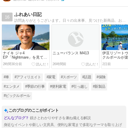
ふれあい日記
16
訪問ありがとうございます。日々の出来事、見つけた新商品、おいしいものなどの記事を書く予定です♪
ナイキ ジャ4
ニューバランス M413
伊豆リゾート
EP「Nightmare」を見て思
クルボールが
うこと｜昔バスケをしてい
2時間30分前
26時間前
2日前
た48歳が感じた最新バッシ
ュの進化
#車
#アフィリエイト
#家電
#スポーツ
#話題
#保険
#エンタメ
#季節の行事
#便利家電
#引っ越し
#新製品
#ピックルボール
このブログのここがポイント
鋭さとわかりやすさを兼ね備える解説
身近なイベントや新しい文房具、便利な家電まで多彩なテーマを取り上げ