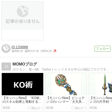
1258888
週間IN:
20
週間OUT:
30
月間IN:
20
MOMOブログ
13
ポケモン、食べ物、Twitterトレンドネタが中心の雑記ブログです。
【モンハンNow】「KO術」
【モンハンNow】ビシュテ
【モンハンNo
のスキル効果と発動する防
ンゴのハンマー「大天具・
ンゴの片手剣
具 / 与えた気絶蓄積値に応
鈷槌コンゴウ」に溜打・響
剣フドウ」に
3日前
3日前
4日前
じたダメージを与える「ダ
音強化やKO術などのスキ
攻撃活性など