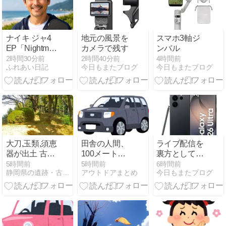
ナイキ ジャ4
地元の風景を
スマホ3軸ジ
EP「Nightmare」
カメラで残す
ンバル
を見て思うこ
2時間30分前
2時間40分前
4時間前
ふれあい日記
今日もまたブログ
今日もまたブログ
と｜昔バスケ
をしていた48
歳が感じた最
新バッシュの
進化
大刀,玉類,須恵
田舎の人間、
ライブ配信を
器が出土 古墳
100メートル
裏方としてし
時代後期(6世
先のコンビニ
てみたい
5時間前
5時間前
6時間前
静岡県の遺跡・古墳・城跡ガイド
アウトドアまとめ
今日もまたブログ
紀)以降 横穴
に車で行く
式石室を有す
る円墳 茶臼山
古墳 (静岡県
静岡市葵区長
沼1丁目 愛宕